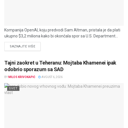
Kompanija OpenAI, koju predvodi Sam Altman, pristala je da plati
ukupno $3,2 miliona kako bi okončala spor sa U.S. Department...
DETAILS
SAZNAJTE VIŠE
Tajni zaokret u Teheranu: Mojtaba Khamenei ipak
odobrio sporazum sa SAD
BY
MILOS KRIVOKAPIĆ
AVGUST 6, 2026
SVET