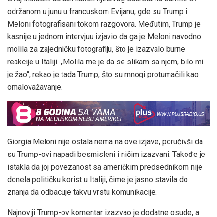
održanom u junu u francuskom Evijanu, gde su Trump i
Meloni fotografisani tokom razgovora. Međutim, Trump je
kasnije u jednom intervjuu izjavio da ga je Meloni navodno
molila za zajedničku fotografiju, što je izazvalo burne
reakcije u Italiji. „Molila me je da se slikam sa njom, bilo mi
je žao“, rekao je tada Trump, što su mnogi protumačili kao
omalovažavanje.
Giorgia Meloni nije ostala nema na ove izjave, poručivši da
su Trump-ovi napadi besmisleni i ničim izazvani. Takođe je
istakla da joj povezanost sa američkim predsednikom nije
donela političku korist u Italiji, čime je jasno stavila do
znanja da odbacuje takvu vrstu komunikacije.
Najnoviji Trump-ov komentar izazvao je dodatne osude, a