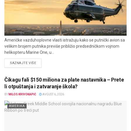
Američke vazduhoplovne vlasti istražuju kako se putnički avion sa
velikim brojem putnika previše približio predsedničkom vojnom
helikopteru Marine One, u...
DETAILS
SAZNAJTE VIŠE
Čikagu fali $150 miliona za plate nastavnika – Prete
li otpuštanja i zatvaranje škola?
BY
MILOS KRIVOKAPIĆ
AVGUST 6, 2026
AMERIKA