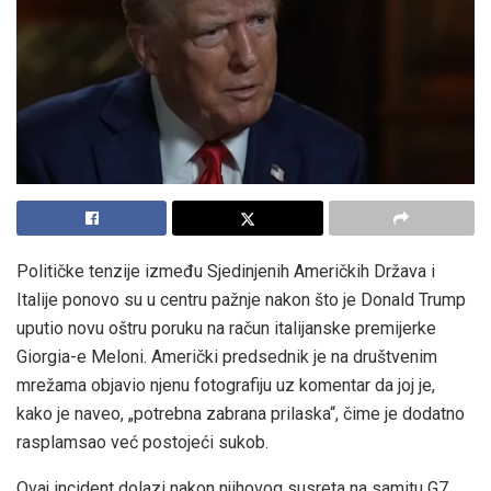
Političke tenzije između Sjedinjenih Američkih Država i
Italije ponovo su u centru pažnje nakon što je Donald Trump
uputio novu oštru poruku na račun italijanske premijerke
Giorgia-e Meloni. Američki predsednik je na društvenim
mrežama objavio njenu fotografiju uz komentar da joj je,
kako je naveo, „potrebna zabrana prilaska“, čime je dodatno
rasplamsao već postojeći sukob.
Ovaj incident dolazi nakon njihovog susreta na samitu G7