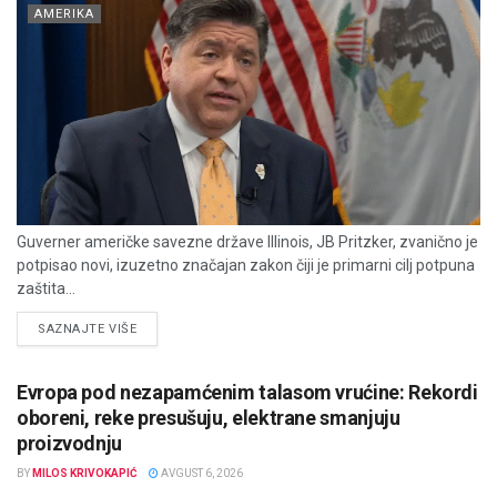
AMERIKA
Guverner američke savezne države Illinois, JB Pritzker, zvanično je
potpisao novi, izuzetno značajan zakon čiji je primarni cilj potpuna
zaštita...
DETAILS
SAZNAJTE VIŠE
Evropa pod nezapamćenim talasom vrućine: Rekordi
oboreni, reke presušuju, elektrane smanjuju
proizvodnju
BY
MILOS KRIVOKAPIĆ
AVGUST 6, 2026