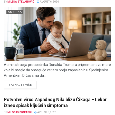
BY
MILENA STEVANOVIĆ
AVGUST 6, 2026
AMERIKA
Administracija predsednika Donalda Trump-a priprema nove mere
koje bi mogle da omoguće većem broju zaposlenih u Sjedinjenim
Američkim Državama da...
DETAILS
SAZNAJTE VIŠE
Potvrđen virus Zapadnog Nila blizu Čikaga – Lekar
izneo spisak ključnih simptoma
BY
MILOS KRIVOKAPIĆ
AVGUST 6, 2026