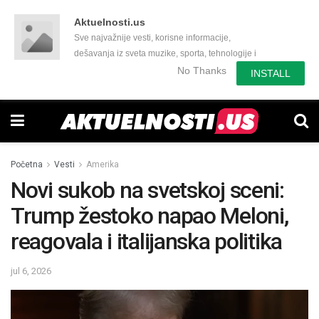
Aktuelnosti.us
Sve najvažnije vesti, korisne informacije,
dešavanja iz sveta muzike, sporta, tehnologije i
još mnogo toga zanimljivog.
No Thanks
INSTALL
Početna
Vesti
Amerika
Novi sukob na svetskoj sceni:
Trump žestoko napao Meloni,
reagovala i italijanska politika
jul 6, 2026