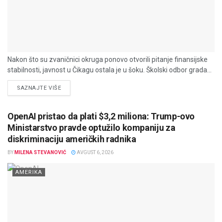
Nakon što su zvaničnici okruga ponovo otvorili pitanje finansijske
stabilnosti, javnost u Čikagu ostala je u šoku. Školski odbor grada...
DETAILS
SAZNAJTE VIŠE
OpenAI pristao da plati $3,2 miliona: Trump-ovo
Ministarstvo pravde optužilo kompaniju za
diskriminaciju američkih radnika
BY
MILENA STEVANOVIĆ
AVGUST 6, 2026
AMERIKA