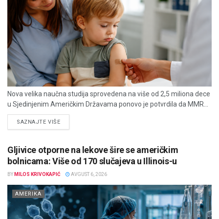
Nova velika naučna studija sprovedena na više od 2,5 miliona dece
u Sjedinjenim Američkim Državama ponovo je potvrdila da MMR...
DETAILS
SAZNAJTE VIŠE
Gljivice otporne na lekove šire se američkim
bolnicama: Više od 170 slučajeva u Illinois-u
BY
MILOS KRIVOKAPIĆ
AVGUST 6, 2026
AMERIKA