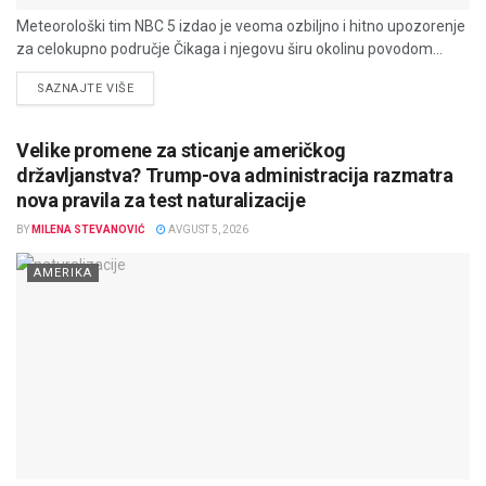
Meteorološki tim NBC 5 izdao je veoma ozbiljno i hitno upozorenje
za celokupno područje Čikaga i njegovu širu okolinu povodom...
DETAILS
SAZNAJTE VIŠE
Velike promene za sticanje američkog
državljanstva? Trump-ova administracija razmatra
nova pravila za test naturalizacije
BY
MILENA STEVANOVIĆ
AVGUST 5, 2026
AMERIKA