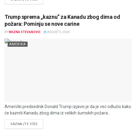
Trump sprema „kaznu“ za Kanadu zbog dima od
požara: Pominju se nove carine
BY
MILENA STEVANOVIĆ
AVGUST 5, 2026
AMERIKA
Američki predsednik Donald Trump izjavio je da je već odlučio kako
će kazniti Kanadu zbog dima iz velikih šumskih požara...
DETAILS
SAZNAJTE VIŠE