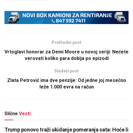
Prethodni post
Vrtoglavi honorar za Demi Moore u novoj seriji: Nećete
verovati koliko para dobija po epizodi
Sledeći post
Zlata Petrović ima dve penzije: Od jedne joj mesečno
leže 1.000 evra na račun
Slične
Vesti
Trump ponovo traži ukidanje pomeranja sata: Hoće li