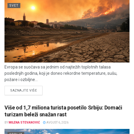
SVET
Evropa se suočava sa jednim od najtežih toplotnih talasa
poslednjih godina, koji je doneo rekordne temperature, sušu,
požare i ozbiljne...
DETAILS
SAZNAJTE VIŠE
Više od 1,7 miliona turista posetilo Srbiju: Domaći
turizam beleži snažan rast
BY
MILENA STEVANOVIĆ
AVGUST 6, 2026