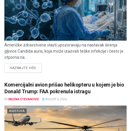
Američke zdravstvene vlasti upozoravaju na nastavak širenja
gljivice Candida auris, koja može izazvati teške infekcije i često je
otporna na...
DETAILS
SAZNAJTE VIŠE
Komercijalni avion prišao helikopteru u kojem je bio
Donald Trump: FAA pokrenula istragu
BY
MILENA STEVANOVIĆ
AVGUST 6, 2026
AMERIKA