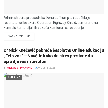
Administracija predsednika Donalda Trump-a saopštila je
rezultate velike akcije Operation Highway Shield, usmerene na
kontrolu komercijalnih vozača kamiona i sprovođenje...
DETAILS
SAZNAJTE VIŠE
Dr Nick Knežević pokreće besplatnu Online edukaciju
„Telo zna“ – Naučite kako da stres prestane da
upravlja vašim životom
BY
MILENA STEVANOVIĆ
AVGUST 5, 2026
AMERIKA