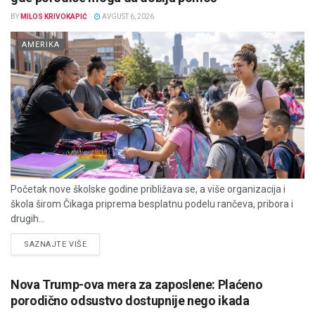
BY
MILOS KRIVOKAPIĆ
AVGUST 6, 2026
AMERIKA
Početak nove školske godine približava se, a više organizacija i
škola širom Čikaga priprema besplatnu podelu rančeva, pribora i
drugih...
DETAILS
SAZNAJTE VIŠE
Nova Trump-ova mera za zaposlene: Plaćeno
porodično odsustvo dostupnije nego ikada