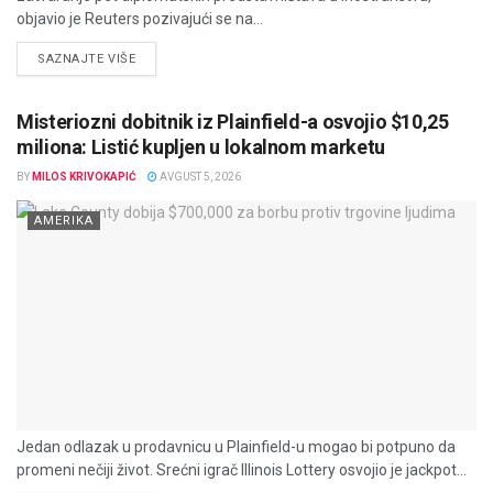
objavio je Reuters pozivajući se na...
DETAILS
SAZNAJTE VIŠE
Misteriozni dobitnik iz Plainfield-a osvojio $10,25
miliona: Listić kupljen u lokalnom marketu
BY
MILOS KRIVOKAPIĆ
AVGUST 5, 2026
AMERIKA
Jedan odlazak u prodavnicu u Plainfield-u mogao bi potpuno da
promeni nečiji život. Srećni igrač Illinois Lottery osvojio je jackpot...