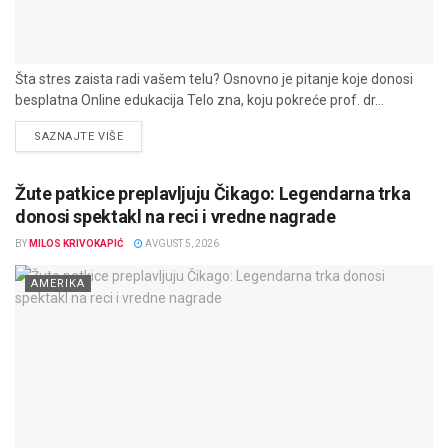
Šta stres zaista radi vašem telu? Osnovno je pitanje koje donosi
besplatna Online edukacija Telo zna, koju pokreće prof. dr...
DETAILS
SAZNAJTE VIŠE
Žute patkice preplavljuju Čikago: Legendarna trka
donosi spektakl na reci i vredne nagrade
BY
MILOS KRIVOKAPIĆ
AVGUST 5, 2026
AMERIKA