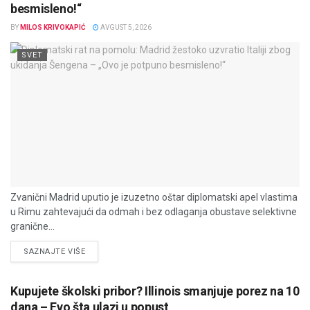
besmisleno!“
BY
MILOS KRIVOKAPIĆ
AVGUST 5, 2026
SVET
Zvanični Madrid uputio je izuzetno oštar diplomatski apel vlastima
u Rimu zahtevajući da odmah i bez odlaganja obustave selektivne
granične...
DETAILS
SAZNAJTE VIŠE
Kupujete školski pribor? Illinois smanjuje porez na 10
dana – Evo šta ulazi u popust