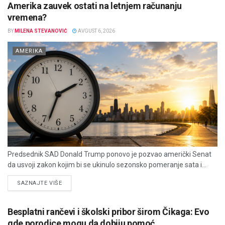
Amerika zauvek ostati na letnjem računanju
vremena?
BY
MILENA STEVANOVIĆ
AVGUST 6, 2026
AMERIKA
Predsednik SAD Donald Trump ponovo je pozvao američki Senat
da usvoji zakon kojim bi se ukinulo sezonsko pomeranje sata i...
DETAILS
SAZNAJTE VIŠE
Besplatni rančevi i školski pribor širom Čikaga: Evo
gde porodice mogu da dobiju pomoć