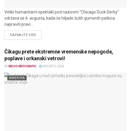
Veliki humanitarni spektakl pod nazivom "Chicago Duck Derby"
održava se 6. avgusta, kada će hiljade žutih gumenih patkica
napraviti pravi...
DETAILS
SAZNAJTE VIŠE
Čikagu prete ekstremne vremenske nepogode,
poplave i orkanski vetrovi!
BY
MILOS KRIVOKAPIĆ
AVGUST 5, 2026
AMERIKA