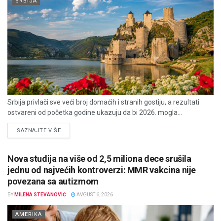
SRBIJA
Srbija privlači sve veći broj domaćih i stranih gostiju, a rezultati
ostvareni od početka godine ukazuju da bi 2026. mogla...
DETAILS
SAZNAJTE VIŠE
Nova studija na više od 2,5 miliona dece srušila
jednu od najvećih kontroverzi: MMR vakcina nije
povezana sa autizmom
BY
MILENA STEVANOVIĆ
AVGUST 6, 2026
AMERIKA