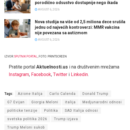
porodično odsustvo dostupnije nego ikada
AVGUST 6, 2026
Nova studija na više od 2,5 miliona dece srušila
jednu od najvećih kontroverzi: MMR vakcina
nije povezana sa autizmom
AVGUST 6, 2026
IZVOR:
SPUTNIK PORTAL
, FOTO: PRINTSCREEN
Pratite portal
Aktuelnosti.us
i na društvenim mrežama
Instagram
,
Facebook
,
Twitter
i
Linkedin
.
Tags:
Azione Italija
Carlo Calenda
Donald Trump
G7 Evijan
Giorgia Meloni
italija
Medjunarodni odnosi
politicke tenzije
Politika
SAD Italija odnosi
svetska politika 2026
Trump izjava
Trump Meloni sukob