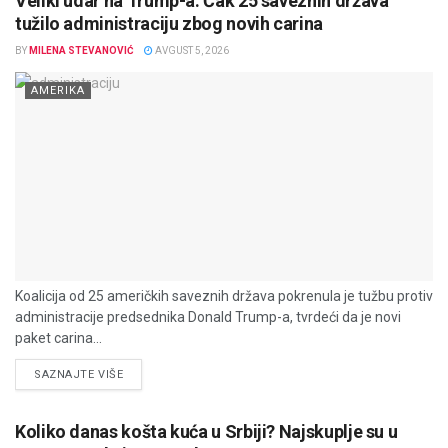
Veliki udar na Trump-a: Čak 25 saveznih država
tužilo administraciju zbog novih carina
BY
MILENA STEVANOVIĆ
AVGUST 5, 2026
AMERIKA
Koalicija od 25 američkih saveznih država pokrenula je tužbu protiv
administracije predsednika Donald Trump-a, tvrdeći da je novi
paket carina...
DETAILS
SAZNAJTE VIŠE
Koliko danas košta kuća u Srbiji? Najskuplje su u