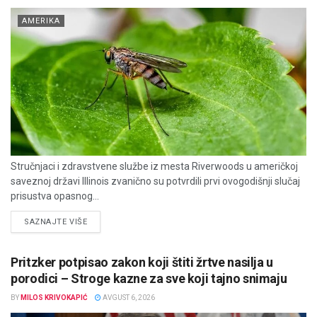
AMERIKA
Stručnjaci i zdravstvene službe iz mesta Riverwoods u američkoj
saveznoj državi Illinois zvanično su potvrdili prvi ovogodišnji slučaj
prisustva opasnog...
DETAILS
SAZNAJTE VIŠE
Pritzker potpisao zakon koji štiti žrtve nasilja u
porodici – Stroge kazne za sve koji tajno snimaju
BY
MILOS KRIVOKAPIĆ
AVGUST 6, 2026