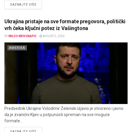
DETAILS
SAZNAJTE VIŠE
Ukrajina pristaje na sve formate pregovora, politički
vrh čeka ključni potez iz Vašingtona
BY
MILOS KRIVOKAPIĆ
AVGUST 5, 2026
AMERIKA
Predsednik Ukrajine Volodimir Zelenski izjavio je otvoreno i javno
da je zvanični Kijev u potpunosti spreman na sve moguće
formate...
DETAILS
SAZNAJTE VIŠE