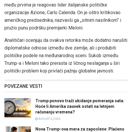
među prvima je reagovao lider italijanske političke
organizacije Azione, Carlo Calenda. On je oštro kritikovao
američkog predsednika, nazvavši ga „sitnim nasilnikom“ i
pružio punu podršku premijerki Meloni.
Analitičari ocenjuju da ovakva retorika može dodatno narušiti
diplomatske odnose između dve zemlje, ali i produbiti
političke podele na međunarodnoj sceni. Sukob između
Trump-a i Meloni tako prerasta iz ličnog neslaganja u širi
politički problem koji privlači pažnju globalne javnosti.
POVEZANE VESTI
Trump ponovo traži ukidanje pomeranja sata:
Hoće li Amerika zauvek ostati na letnjem
računanju vremena?
AVGUST 6, 2026
Nova Trump-ova mera za zaposlene: Plaćeno