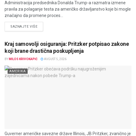
Administracija predsednika Donalda Trump-a razmatra izmene
pravila za polaganje testa za američko državljanstvo koje bi mogle
značajno da promene proces...
DETAILS
SAZNAJTE VIŠE
Kraj samovolji osiguranja: Pritzker potpisao zakone
koji brane drastična poskupljenja
BY
MILOS KRIVOKAPIĆ
AVGUST 5, 2026
AMERIKA
Guverner američke savezne države Illinois, JB Pritzker, zvanično je