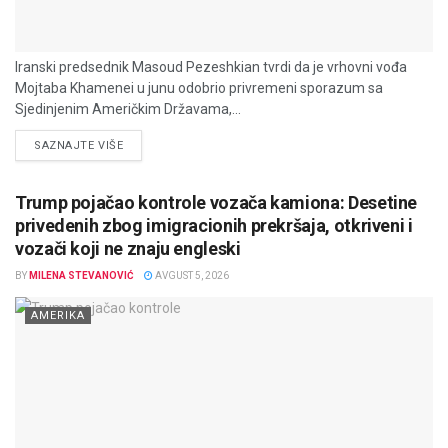
Iranski predsednik Masoud Pezeshkian tvrdi da je vrhovni vođa
Mojtaba Khamenei u junu odobrio privremeni sporazum sa
Sjedinjenim Američkim Državama,...
DETAILS
SAZNAJTE VIŠE
Trump pojačao kontrole vozača kamiona: Desetine
privedenih zbog imigracionih prekršaja, otkriveni i
vozači koji ne znaju engleski
BY
MILENA STEVANOVIĆ
AVGUST 5, 2026
AMERIKA