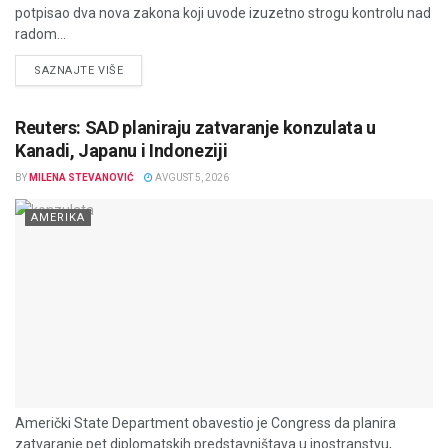
potpisao dva nova zakona koji uvode izuzetno strogu kontrolu nad
radom...
DETAILS
SAZNAJTE VIŠE
Reuters: SAD planiraju zatvaranje konzulata u
Kanadi, Japanu i Indoneziji
BY
MILENA STEVANOVIĆ
AVGUST 5, 2026
AMERIKA
Američki State Department obavestio je Congress da planira
zatvaranje pet diplomatskih predstavništava u inostranstvu,