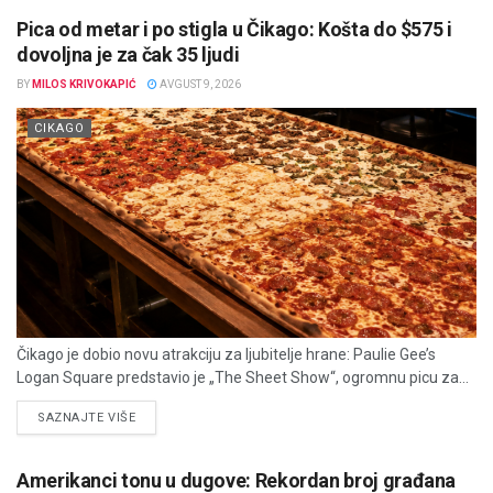
Pica od metar i po stigla u Čikago: Košta do $575 i
dovoljna je za čak 35 ljudi
BY
MILOS KRIVOKAPIĆ
AVGUST 9, 2026
CIKAGO
Čikago je dobio novu atrakciju za ljubitelje hrane: Paulie Gee’s
Logan Square predstavio je „The Sheet Show“, ogromnu picu za...
DETAILS
SAZNAJTE VIŠE
Amerikanci tonu u dugove: Rekordan broj građana