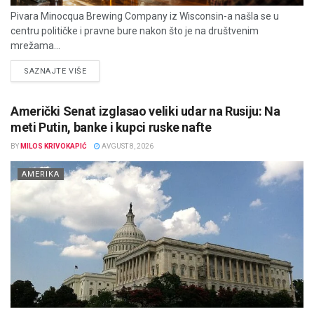
Pivara Minocqua Brewing Company iz Wisconsin-a našla se u
centru političke i pravne bure nakon što je na društvenim
mrežama...
DETAILS
SAZNAJTE VIŠE
Američki Senat izglasao veliki udar na Rusiju: Na
meti Putin, banke i kupci ruske nafte
BY
MILOS KRIVOKAPIĆ
AVGUST 8, 2026
AMERIKA