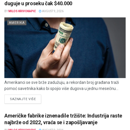
duguje u proseku čak $40.000
BY
MILOS KRIVOKAPIĆ
AVGUST 9, 2026
AMERIKA
Amerikanci se sve brže zadužuju, a rekordan broj građana traži
pomoć savetnika kako bi spojio više dugova u jednu mesečnu...
DETAILS
SAZNAJTE VIŠE
Američke fabrike iznenadile tržište: Industrija raste
najbrže od 2022, vraća se i zapošljavanje