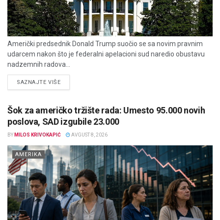
Američki predsednik Donald Trump suočio se sa novim pravnim
udarcem nakon što je federalni apelacioni sud naredio obustavu
nadzemnih radova...
DETAILS
SAZNAJTE VIŠE
Šok za američko tržište rada: Umesto 95.000 novih
poslova, SAD izgubile 23.000
BY
MILOS KRIVOKAPIĆ
AVGUST 8, 2026
AMERIKA