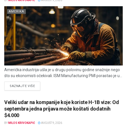
BY
MILOS KRIVOKAPIĆ
AVGUST 9, 2026
AMERIKA
Američka industrija ušla je u drugu polovinu godine snažnije nego
što su ekonomisti očekivali. ISM Manufacturing PMI porastao je u...
DETAILS
SAZNAJTE VIŠE
Veliki udar na kompanije koje koriste H-1B vize: Od
septembra jedna prijava može koštati dodatnih
$4.000
BY
MILOS KRIVOKAPIĆ
AVGUST 9, 2026