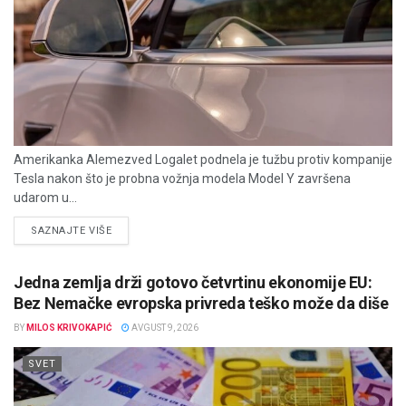
Amerikanka Alemezved Logalet podnela je tužbu protiv kompanije
Tesla nakon što je probna vožnja modela Model Y završena
udarom u...
DETAILS
SAZNAJTE VIŠE
Jedna zemlja drži gotovo četvrtinu ekonomije EU:
Bez Nemačke evropska privreda teško može da diše
BY
MILOS KRIVOKAPIĆ
AVGUST 9, 2026
SVET