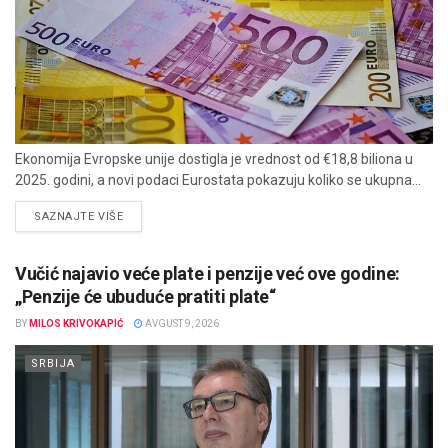
Ekonomija Evropske unije dostigla je vrednost od €18,8 biliona u
2025. godini, a novi podaci Eurostata pokazuju koliko se ukupna...
DETAILS
SAZNAJTE VIŠE
Vučić najavio veće plate i penzije već ove godine:
„Penzije će ubuduće pratiti plate“
BY
MILOS KRIVOKAPIĆ
AVGUST 9, 2026
SRBIJA