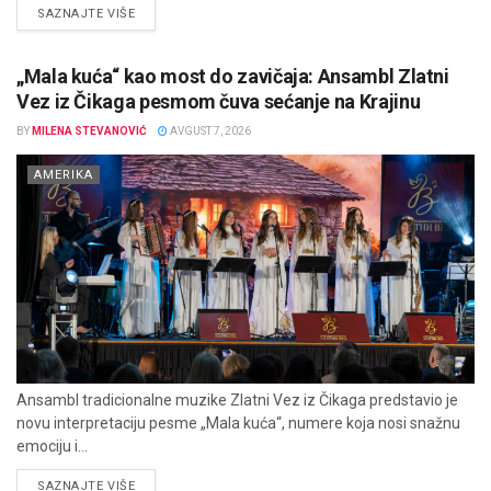
DETAILS
SAZNAJTE VIŠE
„Mala kuća“ kao most do zavičaja: Ansambl Zlatni
Vez iz Čikaga pesmom čuva sećanje na Krajinu
BY
MILENA STEVANOVIĆ
AVGUST 7, 2026
AMERIKA
Ansambl tradicionalne muzike Zlatni Vez iz Čikaga predstavio je
novu interpretaciju pesme „Mala kuća“, numere koja nosi snažnu
emociju i...
DETAILS
SAZNAJTE VIŠE