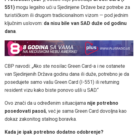
551)
mogu legalno ući u Sjedinjene Države bez potrebe za
turističkom ili drugom tradicionalnom vizom — pod jednim
ključnim uslovom:
da nisu bile van SAD duže od godinu
dana
.
CBP navodi: „Ako ste nosilac Green Card-a i ne ostanete
van Sjedinjenih Država godinu dana ili duže, potrebno je da
posedujete samo vašu Green Card (I-551) ili returning
resident vizu kako biste ponovo ušli u SAD.“
Ovo znači da u određenim situacijama
nije potrebno
posedovati pasoš
, već je sama Green Card dovoljna kao
dokaz zakonitog stalnog boravka.
Kada je ipak potrebno dodatno odobrenje?