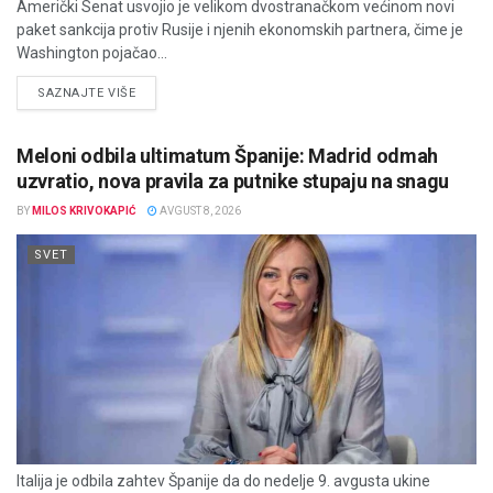
Američki Senat usvojio je velikom dvostranačkom većinom novi
paket sankcija protiv Rusije i njenih ekonomskih partnera, čime je
Washington pojačao...
DETAILS
SAZNAJTE VIŠE
Meloni odbila ultimatum Španije: Madrid odmah
uzvratio, nova pravila za putnike stupaju na snagu
BY
MILOS KRIVOKAPIĆ
AVGUST 8, 2026
SVET
Italija je odbila zahtev Španije da do nedelje 9. avgusta ukine