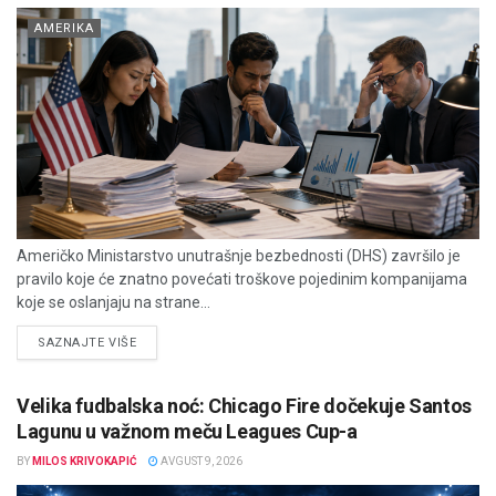
AMERIKA
Američko Ministarstvo unutrašnje bezbednosti (DHS) završilo je
pravilo koje će znatno povećati troškove pojedinim kompanijama
koje se oslanjaju na strane...
DETAILS
SAZNAJTE VIŠE
Velika fudbalska noć: Chicago Fire dočekuje Santos
Lagunu u važnom meču Leagues Cup-a
BY
MILOS KRIVOKAPIĆ
AVGUST 9, 2026