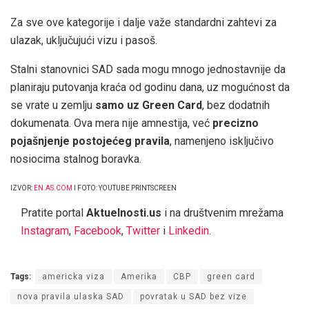
Za sve ove kategorije i dalje važe standardni zahtevi za
ulazak, uključujući vizu i pasoš.
Stalni stanovnici SAD sada mogu mnogo jednostavnije da
planiraju putovanja kraća od godinu dana, uz mogućnost da
se vrate u zemlju
samo uz Green Card
, bez dodatnih
dokumenata. Ova mera nije amnestija, već
precizno
pojašnjenje postojećeg pravila
, namenjeno isključivo
nosiocima stalnog boravka.
IZVOR:
EN.AS.COM
I FOTO: YOUTUBE PRINTSCREEN
Pratite portal
Aktuelnosti.us
i na društvenim mrežama
Instagram
,
Facebook
,
Twitter
i
Linkedin
.
Tags:
americka viza
Amerika
CBP
green card
nova pravila ulaska SAD
povratak u SAD bez vize