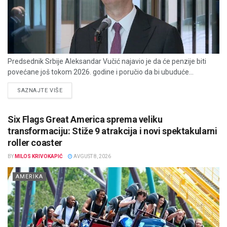
Predsednik Srbije Aleksandar Vučić najavio je da će penzije biti
povećane još tokom 2026. godine i poručio da bi ubuduće...
DETAILS
SAZNAJTE VIŠE
Six Flags Great America sprema veliku
transformaciju: Stiže 9 atrakcija i novi spektakularni
roller coaster
BY
MILOS KRIVOKAPIĆ
AVGUST 8, 2026
AMERIKA