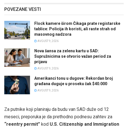
POVEZANE VESTI
Flock kamere širom Čikaga prate registarske
tablice: Policija ih koristi, ali raste strah od
masovnog nadzora
AVGUST 9, 2026
Nova šansa za zelenu kartu u SAD:
Supružnicima se otvorio važan period za
prijavu
AVGUST 9, 2026
Amerikanci tonu u dugove: Rekordan broj
građana duguje u proseku čak $40.000
AVGUST 9, 2026
Za putnike koji planiraju da budu van SAD duže od 12
meseci, preporuka je da prethodno podnesu zahtev za
“reentry permit”
kod
U.S. Citizenship and Immigration