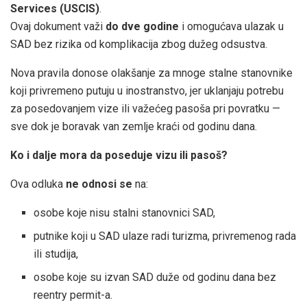
Services (USCIS)
.
Ovaj dokument važi
do dve godine
i omogućava ulazak u
SAD bez rizika od komplikacija zbog dužeg odsustva.
Nova pravila donose olakšanje za mnoge stalne stanovnike
koji privremeno putuju u inostranstvo, jer uklanjaju potrebu
za posedovanjem vize ili važećeg pasoša pri povratku —
sve dok je boravak van zemlje kraći od godinu dana.
Ko i dalje mora da poseduje vizu ili pasoš?
Ova odluka
ne odnosi se
na:
osobe koje nisu stalni stanovnici SAD,
putnike koji u SAD ulaze radi turizma, privremenog rada
ili studija,
osobe koje su izvan SAD duže od godinu dana bez
reentry permit-a.