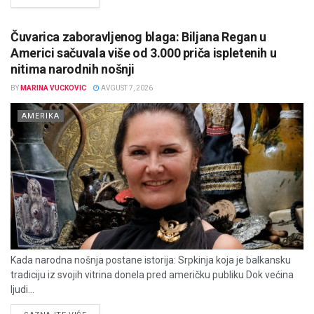
Čuvarica zaboravljenog blaga: Biljana Regan u
Americi sačuvala više od 3.000 priča ispletenih u
nitima narodnih nošnji
BY
MARINA VUCKOVIC
AVGUST 7, 2026
AMERIKA
Kada narodna nošnja postane istorija: Srpkinja koja je balkansku
tradiciju iz svojih vitrina donela pred američku publiku Dok većina
ljudi...