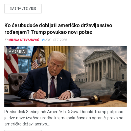
DETAILS
SAZNAJTE VIŠE
Ko će ubuduće dobijati američko državljanstvo
rođenjem? Trump povukao novi potez
BY
MILENA STEVANOVIĆ
AVGUST 7, 2026
AMERIKA
Predsednik Sjedinjenih Američkih Država Donald Trump potpisao
je dve nove izvršne uredbe kojima pokušava da ograniči pravo na
američko državljanstvo...