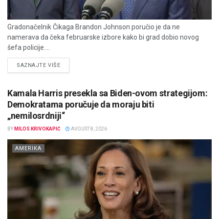
Gradonačelnik Čikaga Brandon Johnson poručio je da ne
namerava da čeka februarske izbore kako bi grad dobio novog
šefa policije....
DETAILS
SAZNAJTE VIŠE
Kamala Harris presekla sa Biden-ovom strategijom:
Demokratama poručuje da moraju biti
„nemilosrdniji“
BY
MILOS KRIVOKAPIĆ
AVGUST 8, 2026
AMERIKA