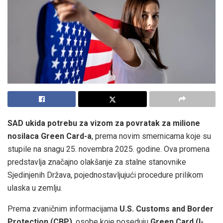
SAD ukida potrebu za vizom za povratak za milione
nosilaca Green Card-a
, prema novim smernicama koje su
stupile na snagu 25. novembra 2025. godine. Ova promena
predstavlja značajno olakšanje za stalne stanovnike
Sjedinjenih Država, pojednostavljujući procedure prilikom
ulaska u zemlju.
Prema zvaničnim informacijama
U.S. Customs and Border
Protection (CBP)
, osobe koje poseduju
Green Card (I-