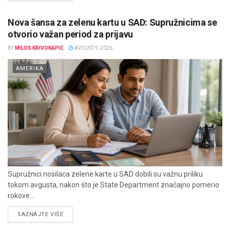
Nova šansa za zelenu kartu u SAD: Supružnicima se
otvorio važan period za prijavu
BY
MILOS KRIVOKAPIĆ
AVGUST 9, 2026
AMERIKA
Supružnici nosilaca zelene karte u SAD dobili su važnu priliku
tokom avgusta, nakon što je State Department značajno pomerio
rokove...
DETAILS
SAZNAJTE VIŠE