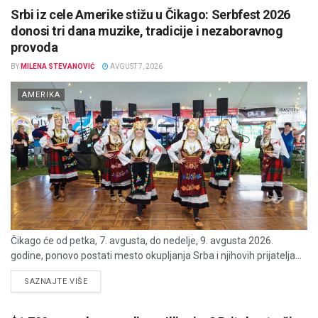
Srbi iz cele Amerike stižu u Čikago: Serbfest 2026
donosi tri dana muzike, tradicije i nezaboravnog
provoda
BY
MILENA STEVANOVIĆ
AVGUST 7, 2026
AMERIKA
Čikago će od petka, 7. avgusta, do nedelje, 9. avgusta 2026.
godine, ponovo postati mesto okupljanja Srba i njihovih prijatelja...
DETAILS
SAZNAJTE VIŠE