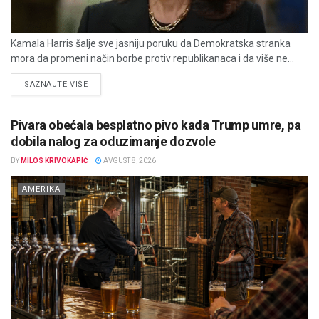
Kamala Harris šalje sve jasniju poruku da Demokratska stranka
mora da promeni način borbe protiv republikanaca i da više ne...
DETAILS
SAZNAJTE VIŠE
Pivara obećala besplatno pivo kada Trump umre, pa
dobila nalog za oduzimanje dozvole
BY
MILOS KRIVOKAPIĆ
AVGUST 8, 2026
AMERIKA