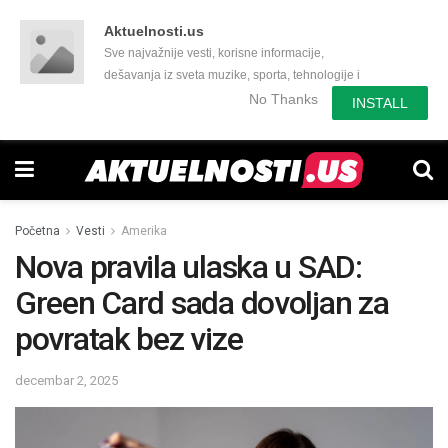
Aktuelnosti.us
Sve najvažnije vesti, korisne informacije,
dešavanja iz sveta muzike, sporta, tehnologije i
još mnogo toga zanimljivog.
No Thanks
INSTALL
Početna
Vesti
Amerika
Nova pravila ulaska u SAD:
Green Card sada dovoljan za
povratak bez vize
decembar 2, 2025