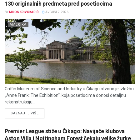
130 originalnih predmeta pred posetiocima
BY
MILOS KRIVOKAPIĆ
AVGUST 7, 2026
AMERIKA
Griffin Museum of Science and Industry u Čikagu otvorio je izložbu
„Anne Frank: The Exhibition“, koja posetiocima donosi detaljnu
rekonstrukciju...
DETAILS
SAZNAJTE VIŠE
Premier League stiže u Čikago: Navijače klubova
Aston Villa i Nottingham Forest čekaju velike žurke