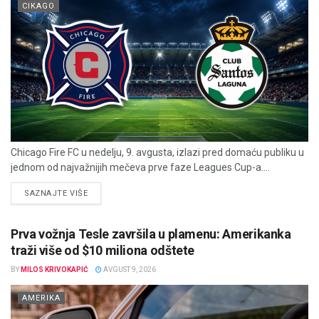
CIKAGO
Chicago Fire FC u nedelju, 9. avgusta, izlazi pred domaću publiku u
jednom od najvažnijih mečeva prve faze Leagues Cup-a....
DETAILS
SAZNAJTE VIŠE
Prva vožnja Tesle završila u plamenu: Amerikanka
traži više od $10 miliona odštete
BY
MILOS KRIVOKAPIĆ
AVGUST 9, 2026
AMERIKA