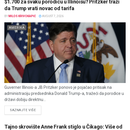
$1.700 za svaku porodicu u Illinoisu? Pritzker traži
da Trump vrati novac od tarifa
BY
MILOS KRIVOKAPIĆ
AVGUST 7, 2026
AMERIKA
Guverner Illinois-a JB Pritzker ponovo je pojačao pritisak na
administraciju predsednika Donald Trump-a, tražeći da porodice u
državi dobiju direktnu...
DETAILS
SAZNAJTE VIŠE
Tajno skrovište Anne Frank stiglo u Čikago: Više od