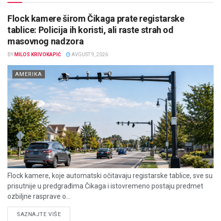
Flock kamere širom Čikaga prate registarske
tablice: Policija ih koristi, ali raste strah od
masovnog nadzora
BY
MILOS KRIVOKAPIĆ
AVGUST 9, 2026
AMERIKA
Flock kamere, koje automatski očitavaju registarske tablice, sve su
prisutnije u predgrađima Čikaga i istovremeno postaju predmet
ozbiljne rasprave o...
DETAILS
SAZNAJTE VIŠE