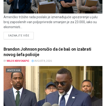
Američko tržište rada poslalo je iznenađujuće upozorenje u julu:
broj zaposlenih van poljoprivrede smanjen je za 23.000, iako su
ekonomisti...
DETAILS
SAZNAJTE VIŠE
Brandon Johnson poručio da će baš on izabrati
novog šefa policije
BY
MILOS KRIVOKAPIĆ
AVGUST 8, 2026
AMERIKA