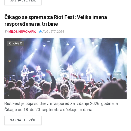
DETAILS
SAZNAJTE VIŠE
Čikago se sprema za Riot Fest: Velika imena
raspoređena na tri bine
BY
MILOS KRIVOKAPIĆ
AVGUST 7, 2026
CIKAGO
Riot Fest je objavio dnevni raspored za izdanje 2026. godine, a
Čikago od 18. do 20. septembra očekuje tri dana...
DETAILS
SAZNAJTE VIŠE