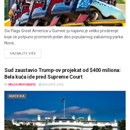
Six Flags Great America u Gurnee-ju najavio je veliko proširenje
koje će potpuno promeniti jedan deo popularnog zabavnog parka.
Nova...
DETAILS
SAZNAJTE VIŠE
Sud zaustavio Trump-ov projekat od $400 miliona:
Bela kuća ide pred Supreme Court
BY
MILOS KRIVOKAPIĆ
AVGUST 8, 2026
AMERIKA