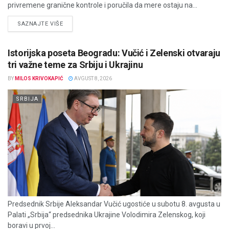
privremene granične kontrole i poručila da mere ostaju na...
DETAILS
SAZNAJTE VIŠE
Istorijska poseta Beogradu: Vučić i Zelenski otvaraju
tri važne teme za Srbiju i Ukrajinu
BY
MILOS KRIVOKAPIĆ
AVGUST 8, 2026
SRBIJA
Predsednik Srbije Aleksandar Vučić ugostiće u subotu 8. avgusta u
Palati „Srbija“ predsednika Ukrajine Volodimira Zelenskog, koji
boravi u prvoj...