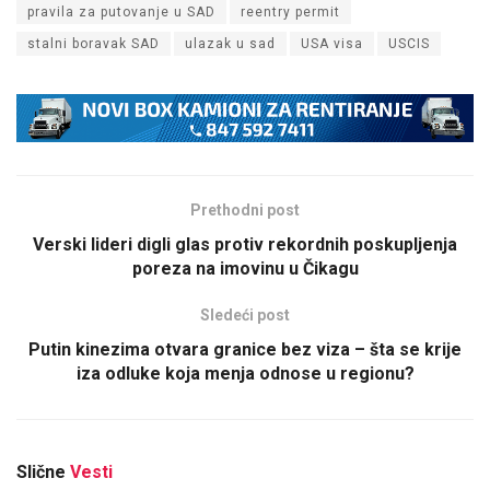
pravila za putovanje u SAD
reentry permit
stalni boravak SAD
ulazak u sad
USA visa
USCIS
Prethodni post
Verski lideri digli glas protiv rekordnih poskupljenja
poreza na imovinu u Čikagu
Sledeći post
Putin kinezima otvara granice bez viza – šta se krije
iza odluke koja menja odnose u regionu?
Slične
Vesti