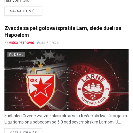
nazivom "Six...
DETAILS
SAZNAJTE VIŠE
Zvezda sa pet golova ispratila Larn, slede dueli sa
Hapoelom
BY
MIŠKO PETROVIĆ
JUL 30, 2026
FUDBAL
Fudbaleri Crvene zvezde plasirali su se u treće kolo kvalifikacija za
Ligu šampiona pobedom od 5:0 nad severnoirskim Larnom. U...
DETAILS
SAZNAJTE VIŠE