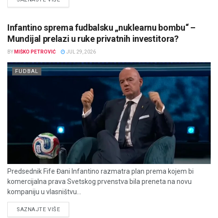
Infantino sprema fudbalsku „nuklearnu bombu“ –
Mundijal prelazi u ruke privatnih investitora?
BY
MIŠKO PETROVIĆ
JUL 29, 2026
FUDBAL
Predsednik Fife Đani Infantino razmatra plan prema kojem bi
komercijalna prava Svetskog prvenstva bila preneta na novu
kompaniju u vlasništvu...
DETAILS
SAZNAJTE VIŠE