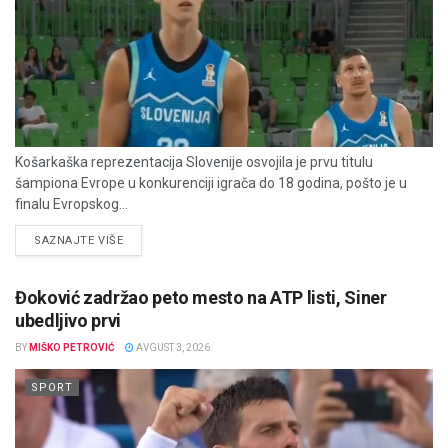
Košarkaška reprezentacija Slovenije osvojila je prvu titulu
šampiona Evrope u konkurenciji igrača do 18 godina, pošto je u
finalu Evropskog...
DETAILS
SAZNAJTE VIŠE
Đoković zadržao peto mesto na ATP listi, Siner
ubedljivo prvi
BY
MIŠKO PETROVIĆ
AVGUST 3, 2026
SPORT