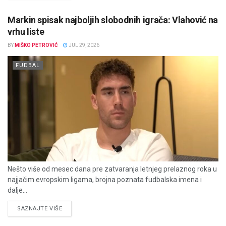
Markin spisak najboljih slobodnih igrača: Vlahović na
vrhu liste
BY
MIŠKO PETROVIĆ
JUL 29, 2026
FUDBAL
Nešto više od mesec dana pre zatvaranja letnjeg prelaznog roka u
najjačim evropskim ligama, brojna poznata fudbalska imena i
dalje...
DETAILS
SAZNAJTE VIŠE