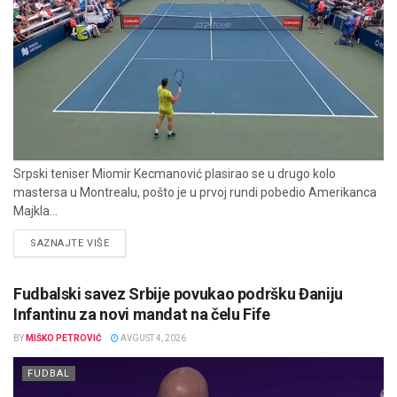
Srpski teniser Miomir Kecmanović plasirao se u drugo kolo
mastersa u Montrealu, pošto je u prvoj rundi pobedio Amerikanca
Majkla...
DETAILS
SAZNAJTE VIŠE
Fudbalski savez Srbije povukao podršku Đaniju
Infantinu za novi mandat na čelu Fife
BY
MIŠKO PETROVIĆ
AVGUST 4, 2026
FUDBAL