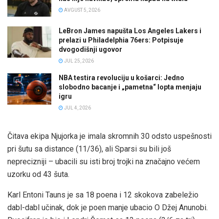
AVGUST 5, 2026
LeBron James napušta Los Angeles Lakers i
prelazi u Philadelphia 76ers: Potpisuje
dvogodišnji ugovor
JUL 25, 2026
NBA testira revoluciju u košarci: Jedno
slobodno bacanje i „pametna“ lopta menjaju
igru
JUL 4, 2026
Čitava ekipa Njujorka je imala skromnih 30 odsto uspešnosti
pri šutu sa distance (11/36), ali Sparsi su bili još
neprecizniji – ubacili su isti broj trojki na značajno većem
uzorku od 43 šuta.
Karl Entoni Tauns je sa 18 poena i 12 skokova zabeležio
dabl-dabl učinak, dok je poen manje ubacio O Džej Anunobi.