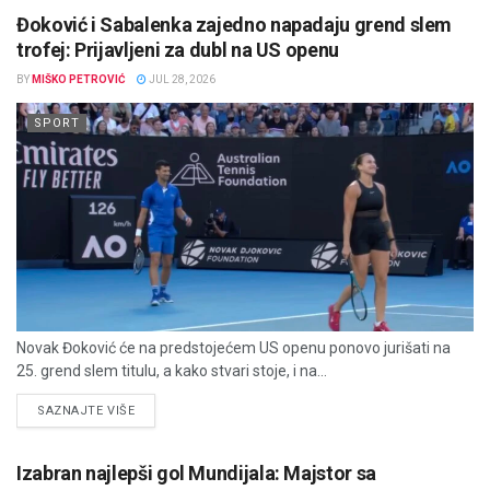
Đoković i Sabalenka zajedno napadaju grend slem
trofej: Prijavljeni za dubl na US openu
BY
MIŠKO PETROVIĆ
JUL 28, 2026
SPORT
Novak Đoković će na predstojećem US openu ponovo jurišati na
25. grend slem titulu, a kako stvari stoje, i na...
DETAILS
SAZNAJTE VIŠE
Izabran najlepši gol Mundijala: Majstor sa