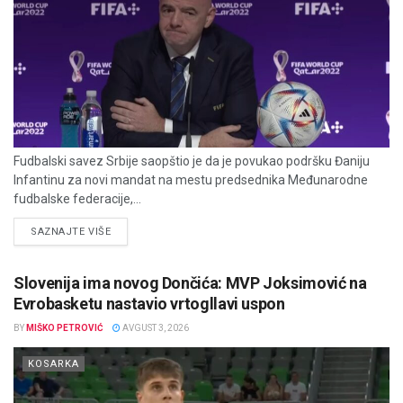
Fudbalski savez Srbije saopštio je da je povukao podršku Đaniju
Infantinu za novi mandat na mestu predsednika Međunarodne
fudbalske federacije,...
DETAILS
SAZNAJTE VIŠE
Slovenija ima novog Dončića: MVP Joksimović na
Evrobasketu nastavio vrtogllavi uspon
BY
MIŠKO PETROVIĆ
AVGUST 3, 2026
KOSARKA