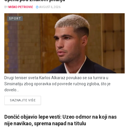
BY
MIŠKO PETROVIĆ
AVGUST 6, 2026
SPORT
Drugi teniser sveta Karlos Alkaraz povukao se sa turnira u
Sinsinatiju zbog oporavka od povrede ručnog zgloba, što je
dovelo...
DETAILS
SAZNAJTE VIŠE
Dončić objavio lepe vesti: Uzeo odmor na koji nas
nije navikao, sprema napad na titulu