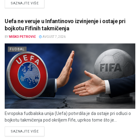
DETAILS
SAZNAJTE VIŠE
Uefa ne veruje u Infantinovo izvinjenje i ostaje pri
bojkotu Fifinih takmičenja
BY
MIŠKO PETROVIĆ
AVGUST 7, 2026
FUDBAL
Evropska fudbalska unija (Uefa) potvrdila je da ostaje pri odluci o
bojkotu takmičenja pod okriljem Fife, uprkos tome što je...
DETAILS
SAZNAJTE VIŠE