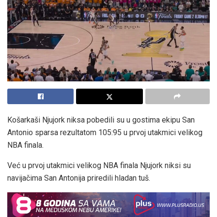
Košarkaši Njujork niksa pobedili su u gostima ekipu San
Antonio sparsa rezultatom 105:95 u prvoj utakmici velikog
NBA finala.
Već u prvoj utakmici velikog NBA finala Njujork niksi su
navijačima San Antonija priredili hladan tuš.