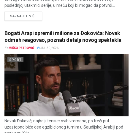
poslednjoj utakmici serije, u meču koji bi mogao da potvrdi...
DETAILS
SAZNAJTE VIŠE
Bogati Arapi spremili milione za Đokovića: Novak
odmah reagovao, poznati detalji novog spektakla
BY
MIŠKO PETROVIĆ
JUL 30, 2026
SPORT
Novak Đoković, najbolji teniser svih vremena, po treći put
uzastopno biće deo egzibicionog turnira u Saudijskoj Arabiji pod