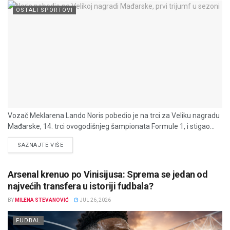
OSTALI SPORTOVI
Vozač Meklarena Lando Noris pobedio je na trci za Veliku nagradu
Mađarske, 14. trci ovogodišnjeg šampionata Formule 1, i stigao...
DETAILS
SAZNAJTE VIŠE
Arsenal krenuo po Vinisijusa: Sprema se jedan od
najvećih transfera u istoriji fudbala?
BY
MILENA STEVANOVIĆ
JUL 26, 2026
FUDBAL