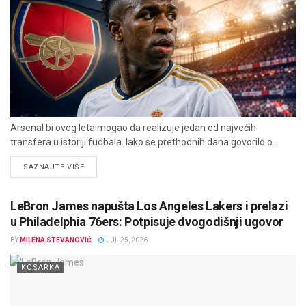
Arsenal bi ovog leta mogao da realizuje jedan od najvećih
transfera u istoriji fudbala. Iako se prethodnih dana govorilo o...
DETAILS
SAZNAJTE VIŠE
LeBron James napušta Los Angeles Lakers i prelazi
u Philadelphia 76ers: Potpisuje dvogodišnji ugovor
BY
MILENA STEVANOVIĆ
JUL 25, 2026
KOSARKA