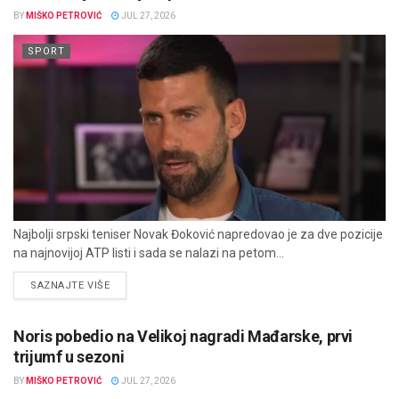
BY
MIŠKO PETROVIĆ
JUL 27, 2026
SPORT
Najbolji srpski teniser Novak Đoković napredovao je za dve pozicije
na najnovijoj ATP listi i sada se nalazi na petom...
DETAILS
SAZNAJTE VIŠE
Noris pobedio na Velikoj nagradi Mađarske, prvi
trijumf u sezoni
BY
MIŠKO PETROVIĆ
JUL 27, 2026