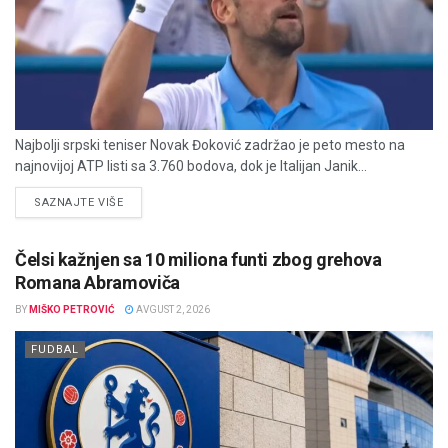
Najbolji srpski teniser Novak Đoković zadržao je peto mesto na
najnovijoj ATP listi sa 3.760 bodova, dok je Italijan Janik...
DETAILS
SAZNAJTE VIŠE
Čelsi kažnjen sa 10 miliona funti zbog grehova
Romana Abramoviča
BY
MIŠKO PETROVIĆ
AVGUST 2, 2026
FUDBAL