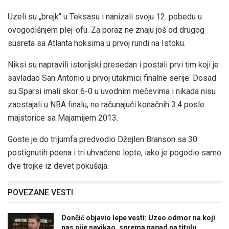
Uzeli su „brejk“ u Teksasu i nanizali svoju 12. pobedu u
ovogodišnjem plej-ofu. Za poraz ne znaju još od drugog
susreta sa Atlanta hoksima u prvoj rundi na Istoku.
Niksi su napravili istorijski presedan i postali prvi tim koji je
savladao San Antonio u prvoj utakmici finalne serije. Dosad
su Sparsi imali skor 6-0 u uvodnim mečevima i nikada nisu
zaostajali u NBA finalu, ne računajući konačnih 3:4 posle
majstorice sa Majamijem 2013.
Goste je do trijumfa predvodio Džejlen Branson sa 30
postignutih poena i tri uhvaćene lopte, iako je pogodio samo
dve trojke iz devet pokušaja.
POVEZANE VESTI
Dončić objavio lepe vesti: Uzeo odmor na koji
nas nije navikao, sprema napad na titulu