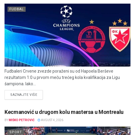
FUDBAL
Fudbaleri Crvene zvezde poraženi su od Hapoela Berševe
rezultatom 1:0 u prvom meču trećeg kola kvalifikacija za Ligu
šampiona. Iako...
DETAILS
SAZNAJTE VIŠE
Kecmanović u drugom kolu mastersa u Montrealu
BY
MIŠKO PETROVIĆ
AVGUST 4, 2026
SPORT