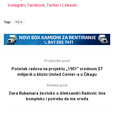
Instagram
,
Facebook
,
Twitter
i
Linkedin
.
Tags:
NBA
Prethodni post
Početak radova na projektu „1901“ vrednom $7
milijardi u blizini United Center-a u Čikagu
Sledeći post
Dara Bubamara žestoko o Aleksandri Radović: Ima
kompleks i potrebu da me vređa