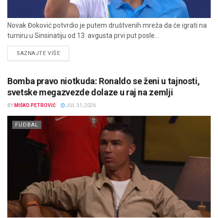
Novak Đoković potvrdio je putem društvenih mreža da će igrati na
turniru u Sinsinatiju od 13. avgusta prvi put posle...
DETAILS
SAZNAJTE VIŠE
Bomba pravo niotkuda: Ronaldo se ženi u tajnosti,
svetske megazvezde dolaze u raj na zemlji
BY
MIŠKO PETROVIĆ
JUL 31, 2026
FUDBAL