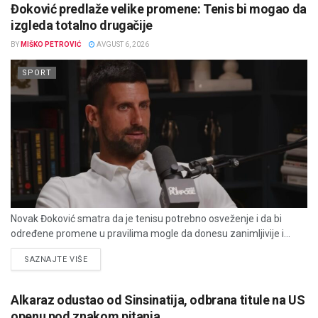
Đoković predlaže velike promene: Tenis bi mogao da
izgleda totalno drugačije
BY
MIŠKO PETROVIĆ
AVGUST 6, 2026
SPORT
Novak Đoković smatra da je tenisu potrebno osveženje i da bi
određene promene u pravilima mogle da donesu zanimljivije i...
DETAILS
SAZNAJTE VIŠE
Alkaraz odustao od Sinsinatija, odbrana titule na US
openu pod znakom pitanja