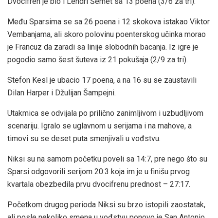
Dvocifren je bio i Lendri Šemet sa 13 poena (3/6 za tri).
Među Sparsima se sa 26 poena i 12 skokova istakao Viktor
Vembanjama, ali skoro polovinu poenterskog učinka morao
je Francuz da zaradi sa linije slobodnih bacanja. Iz igre je
pogodio samo šest šuteva iz 21 pokušaja (2/9 za tri).
Stefon Kesl je ubacio 17 poena, a na 16 su se zaustavili
Dilan Harper i Džulijan Šampejni.
Utakmica se odvijala po prilično zanimljivom i uzbudljivom
scenariju. Igralo se uglavnom u serijama i na mahove, a
timovi su se deset puta smenjivali u vođstvu.
Niksi su na samom početku poveli sa 14:7, pre nego što su
Sparsi odgovorili serijom 20:3 koja im je u finišu prvog
kvartala obezbedila prvu dvocifrenu prednost – 27:17.
Početkom drugog perioda Niksi su brzo istopili zaostatak,
ali posle nekoliko smena u vođstvu ponovo je San Antonio