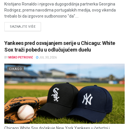
Kristijano Ronaldo i njegova dugogodišnja partnerka Georgina
Rodrigez, prema navodima portugalskih medija, ovog vikenda
trebalo bi da izgovore sudbonosno "da"....
DETAILS
SAZNAJTE VIŠE
Yankees pred osvajanjem serije u Chicagu: White
Sox traži pobedu u odlučujućem duelu
BY
MIŠKO PETROVIĆ
JUL 30, 2026
CIKAGO
Chicago White Sox dočekuje New York Yankees u četvrtoj i