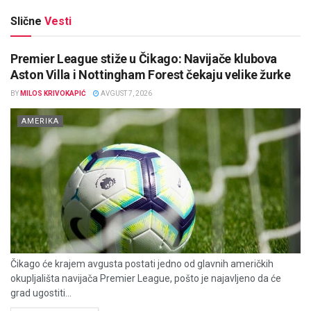
Slične
Vesti
Premier League stiže u Čikago: Navijače klubova
Aston Villa i Nottingham Forest čekaju velike žurke
BY
MILOS KRIVOKAPIĆ
AVGUST 7, 2026
AMERIKA
Čikago će krajem avgusta postati jedno od glavnih američkih
okupljališta navijača Premier League, pošto je najavljeno da će
grad ugostiti...