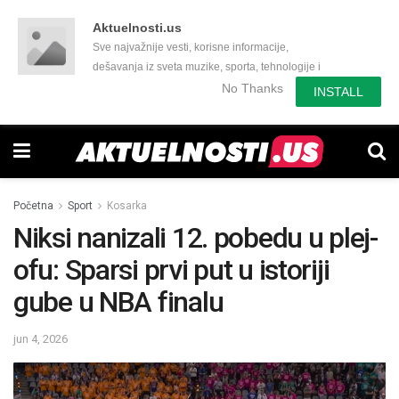
Aktuelnosti.us
Sve najvažnije vesti, korisne informacije,
dešavanja iz sveta muzike, sporta, tehnologije i
još mnogo toga zanimljivog.
No Thanks
INSTALL
Početna
Sport
Kosarka
Niksi nanizali 12. pobedu u plej-
ofu: Sparsi prvi put u istoriji
gube u NBA finalu
jun 4, 2026