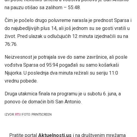
na pauzu otišao sa zalihom – 55:48.
Čim je počelo drugo poluvreme narasla je prednost Sparsa i
do najubedljivijih plus 14, ali još jednom su se gosti vratili u
život. Pred ulazak u odlučujućih 12 minuta izjednačili su na
76:76.
Neizvesnost je potrajala sve do same završnice, ali posle
vođstva Sparsa od 95:94 pogađali su samo košarkaši
Njujorka. U poslednja dva minuta režirali su seriju 11:0
vrednu pobede.
Druga utakmica finala na programu je u subotu 6. juna, a
ponovo će domaćin biti San Antonio.
IZVOR:
RTS
I FOTO: PRINTSCREEN
Pratite portal
Aktuelnosti.us
i na društvenim mrežama