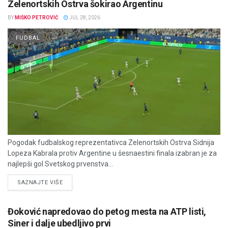
Zelenortskih Ostrva šokirao Argentinu
BY
MIŠKO PETROVIĆ
JUL 28, 2026
FUDBAL
Pogodak fudbalskog reprezentativca Zelenortskih Ostrva Sidnija
Lopeza Kabrala protiv Argentine u šesnaestini finala izabran je za
najlepši gol Svetskog prvenstva...
DETAILS
SAZNAJTE VIŠE
Đoković napredovao do petog mesta na ATP listi,
Siner i dalje ubedljivo prvi