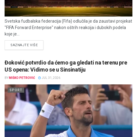
Svetska fudbalska federacija (Fifa) odlučila je da zaustavi projekat
"FIFA Forward Enterprise" nakon oštrih reakcija i dubokih podela
koje je...
DETAILS
SAZNAJTE VIŠE
Đoković potvrdio da ćemo ga gledati na terenu pre
US opena: Vidimo se u Sinsinatiju
BY
MIŠKO PETROVIĆ
JUL 31, 2026
SPORT