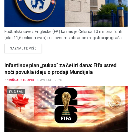
Fudbalski savez Engleske (FA) kaznio je Čelsi sa 10 miliona funti
(oko 11,6 miliona evra) i uslovnom zabranom registracije igrača...
DETAILS
SAZNAJTE VIŠE
Infantinov plan „pukao“ za četiri dana: Fifa usred
noći povukla ideju o prodaji Mundijala
BY
MIŠKO PETROVIĆ
AVGUST 1, 2026
FUDBAL