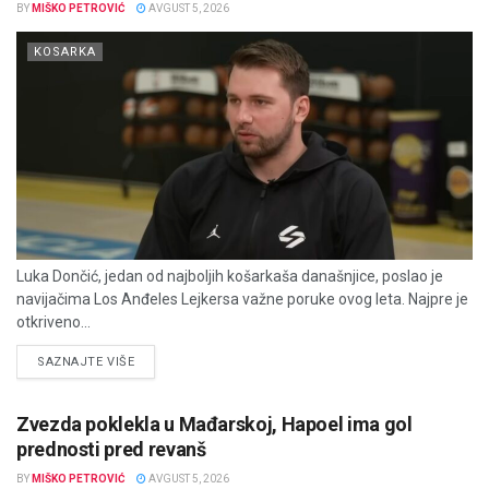
BY
MIŠKO PETROVIĆ
AVGUST 5, 2026
KOSARKA
Luka Dončić, jedan od najboljih košarkaša današnjice, poslao je
navijačima Los Anđeles Lejkersa važne poruke ovog leta. Najpre je
otkriveno...
DETAILS
SAZNAJTE VIŠE
Zvezda poklekla u Mađarskoj, Hapoel ima gol
prednosti pred revanš
BY
MIŠKO PETROVIĆ
AVGUST 5, 2026