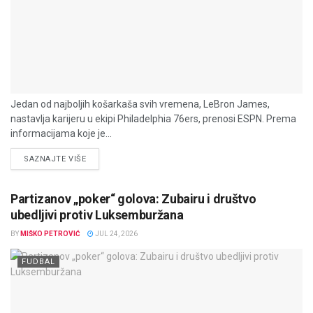
Jedan od najboljih košarkaša svih vremena, LeBron James,
nastavlja karijeru u ekipi Philadelphia 76ers, prenosi ESPN. Prema
informacijama koje je...
DETAILS
SAZNAJTE VIŠE
Partizanov „poker“ golova: Zubairu i društvo
ubedljivi protiv Luksemburžana
BY
MIŠKO PETROVIĆ
JUL 24, 2026
FUDBAL