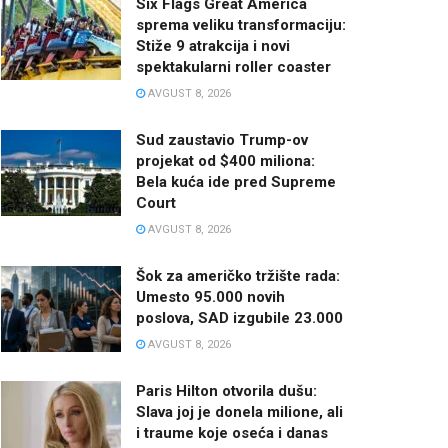
Six Flags Great America
sprema veliku transformaciju:
Stiže 9 atrakcija i novi
spektakularni roller coaster
AVGUST 8, 2026
Sud zaustavio Trump-ov
projekat od $400 miliona:
Bela kuća ide pred Supreme
Court
AVGUST 8, 2026
Šok za američko tržište rada:
Umesto 95.000 novih
poslova, SAD izgubile 23.000
AVGUST 8, 2026
Paris Hilton otvorila dušu:
Slava joj je donela milione, ali
i traume koje oseća i danas