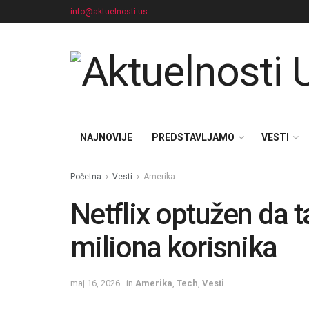
info@aktuelnosti.us
NAJNOVIJE
PREDSTAVLJAMO
VESTI
Početna
Vesti
Amerika
Netflix optužen da 
miliona korisnika
maj 16, 2026
in
Amerika
,
Tech
,
Vesti