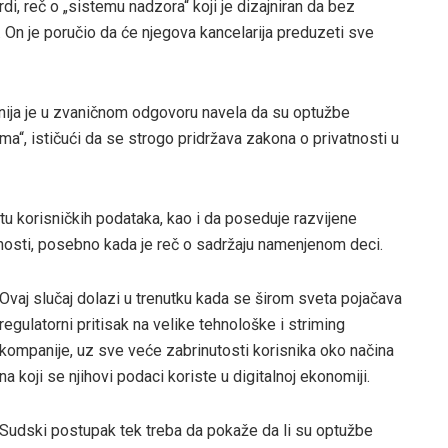
di, reč o „sistemu nadzora“ koji je dizajniran da bez
e. On je poručio da će njegova kancelarija preduzeti sve
anija je u zvaničnom odgovoru navela da su optužbe
“, ističući da se strogo pridržava zakona o privatnosti u
itu korisničkih podataka, kao i da poseduje razvijene
atnosti, posebno kada je reč o sadržaju namenjenom deci.
Ovaj slučaj dolazi u trenutku kada se širom sveta pojačava
regulatorni pritisak na velike tehnološke i striming
kompanije, uz sve veće zabrinutosti korisnika oko načina
na koji se njihovi podaci koriste u digitalnoj ekonomiji.
Sudski postupak tek treba da pokaže da li su optužbe