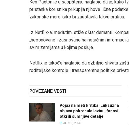
Ken Paxton je u saopštenju naglasio da je, kako tvr
pristanka korisnika prikuplja njihove lične podatk
zakonske mere kako bi zaustavila takvu praksu.
Iz Netflix-a, međutim, stiže oštar demanti. Komp
„neosnovane i zasnovane na netačnim informacijama
svim zemljama u kojima posluje.
Netflix je takođe naglasio da ozbiljno shvata zašt
roditeljske kontrole i transparentne politike priv
POVEZANE VESTI
Vojaž na meti kritika: Luksuzna
objava pokrenula lavinu, fanovi
otkrili sumnjive detalje
JUN 6, 2026