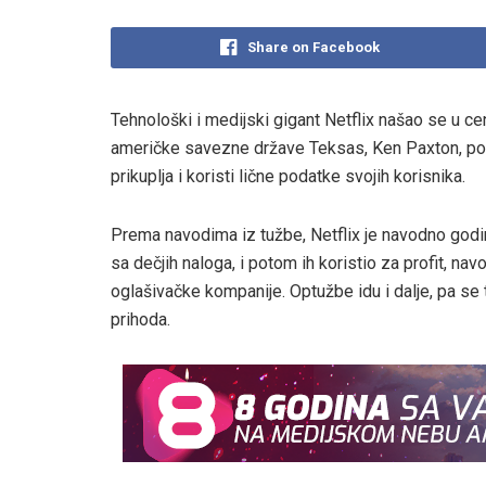
Share on Facebook
Tehnološki i medijski gigant Netflix našao se u ce
američke savezne države Teksas, Ken Paxton, pod
prikuplja i koristi lične podatke svojih korisnika.
Prema navodima iz tužbe, Netflix je navodno godina
sa dečjih naloga, i potom ih koristio za profit, na
oglašivačke kompanije. Optužbe idu i dalje, pa se t
prihoda.