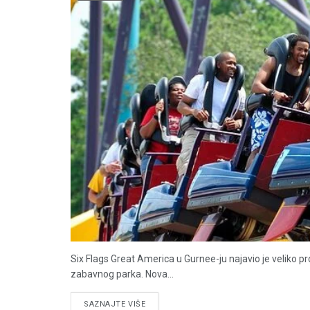
Six Flags Great America u Gurnee-ju najavio je veliko 
zabavnog parka. Nova...
DETAILS
SAZNAJTE VIŠE