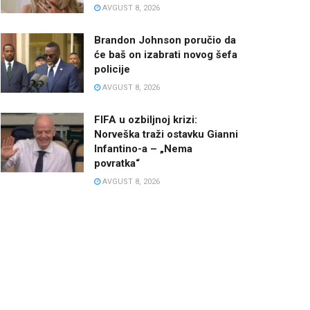
AVGUST 8, 2026
Brandon Johnson poručio da
će baš on izabrati novog šefa
policije
AVGUST 8, 2026
FIFA u ozbiljnoj krizi:
Norveška traži ostavku Gianni
Infantino-a – „Nema
povratka“
AVGUST 8, 2026