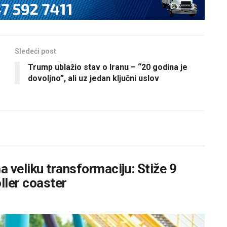
Sledeći post
Trump ublažio stav o Iranu – “20 godina je
dovoljno”, ali uz jedan ključni uslov
 veliku transformaciju: Stiže 9
oller coaster