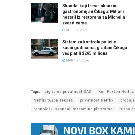
Skandal koji trese luksuznu
gastronomiju u Čikagu: Milioni
nestali iz restorana sa Michelin
zvezdicama
APRIL 9, 2026
Sistem za kontrolu policije
kasni godinama, građani Čikaga
već platili $295 miliona
MART 27, 2026
Tags:
digitalna privatnost SAD
Ken Paxton Netflix
Netflix tužba Teksas
privatnost Netflix
prodaja
tehnološki skandali streaming platforme
tužba pr