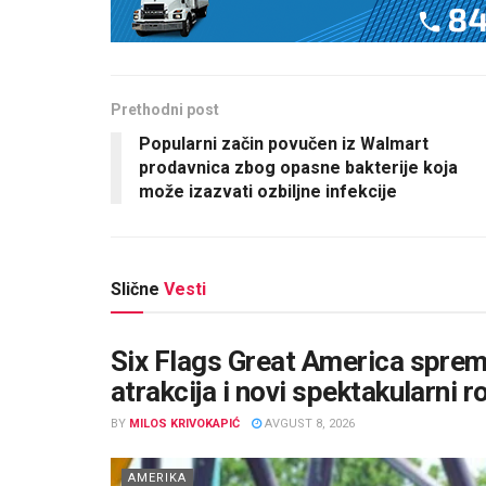
Prethodni post
Popularni začin povučen iz Walmart
prodavnica zbog opasne bakterije koja
može izazvati ozbiljne infekcije
Slične
Vesti
Six Flags Great America sprema
atrakcija i novi spektakularni r
BY
MILOS KRIVOKAPIĆ
AVGUST 8, 2026
AMERIKA