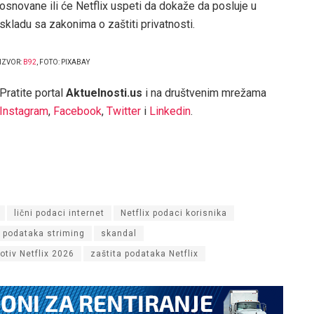
osnovane ili će Netflix uspeti da dokaže da posluje u
skladu sa zakonima o zaštiti privatnosti.
IZVOR:
B92
, FOTO: PIXABAY
Pratite portal
Aktuelnosti.us
i na društvenim mrežama
Instagram
,
Facebook
,
Twitter
i
Linkedin
.
lični podaci internet
Netflix podaci korisnika
 podataka striming
skandal
otiv Netflix 2026
zaštita podataka Netflix