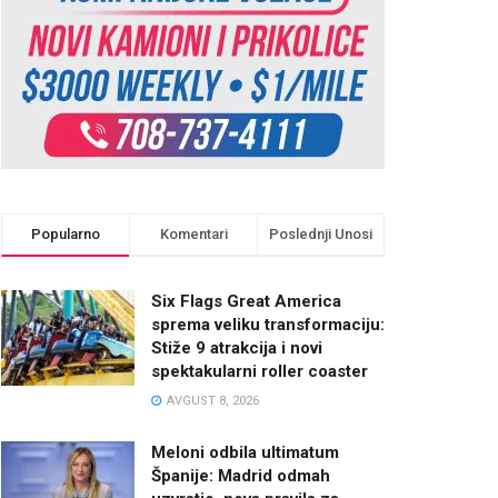
Popularno
Komentari
Poslednji Unosi
Six Flags Great America
sprema veliku transformaciju:
Stiže 9 atrakcija i novi
spektakularni roller coaster
AVGUST 8, 2026
Meloni odbila ultimatum
Španije: Madrid odmah