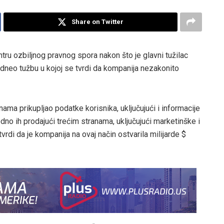
Share on Twitter
ntru ozbiljnog pravnog spora nakon što je glavni tužilac
neo tužbu u kojoj se tvrdi da kompanija nezakonito
ma prikupljao podatke korisnika, uključujući i informacije
vodno ih prodajući trećim stranama, uključujući marketinške i
vrdi da je kompanija na ovaj način ostvarila milijarde $