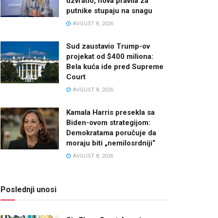
uzvratio, nova pravila za
putnike stupaju na snagu
AVGUST 8, 2026
Sud zaustavio Trump-ov
projekat od $400 miliona:
Bela kuća ide pred Supreme
Court
AVGUST 8, 2026
Kamala Harris presekla sa
Biden-ovom strategijom:
Demokratama poručuje da
moraju biti „nemilosrdniji“
AVGUST 8, 2026
Poslednji unosi