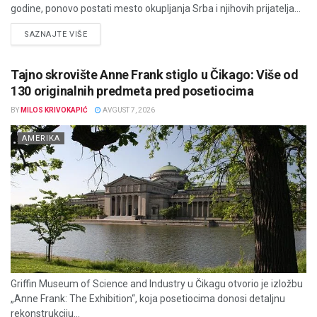
godine, ponovo postati mesto okupljanja Srba i njihovih prijatelja...
DETAILS
SAZNAJTE VIŠE
Tajno skrovište Anne Frank stiglo u Čikago: Više od
130 originalnih predmeta pred posetiocima
BY
MILOS KRIVOKAPIĆ
AVGUST 7, 2026
AMERIKA
Griffin Museum of Science and Industry u Čikagu otvorio je izložbu
„Anne Frank: The Exhibition“, koja posetiocima donosi detaljnu
rekonstrukciju...