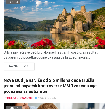
SRBIJA
Srbija privlači sve veći broj domaćih i stranih gostiju, a rezultati
ostvareni od početka godine ukazuju da bi 2026. mogla...
DETAILS
SAZNAJTE VIŠE
Nova studija na više od 2,5 miliona dece srušila
jednu od najvećih kontroverzi: MMR vakcina nije
povezana sa autizmom
BY
MILENA STEVANOVIĆ
AVGUST 6, 2026
AMERIKA