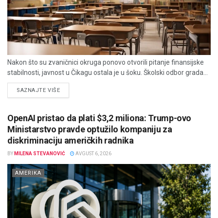
Nakon što su zvaničnici okruga ponovo otvorili pitanje finansijske
stabilnosti, javnost u Čikagu ostala je u šoku. Školski odbor grada...
DETAILS
SAZNAJTE VIŠE
OpenAI pristao da plati $3,2 miliona: Trump-ovo
Ministarstvo pravde optužilo kompaniju za
diskriminaciju američkih radnika
BY
MILENA STEVANOVIĆ
AVGUST 6, 2026
AMERIKA