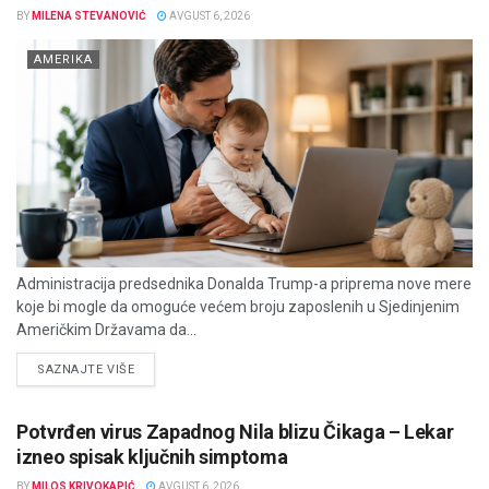
BY
MILENA STEVANOVIĆ
AVGUST 6, 2026
AMERIKA
Administracija predsednika Donalda Trump-a priprema nove mere
koje bi mogle da omoguće većem broju zaposlenih u Sjedinjenim
Američkim Državama da...
DETAILS
SAZNAJTE VIŠE
Potvrđen virus Zapadnog Nila blizu Čikaga – Lekar
izneo spisak ključnih simptoma
BY
MILOS KRIVOKAPIĆ
AVGUST 6, 2026