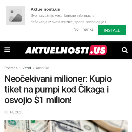
Aktuelnosti.us
Sve najvažnije vesti, korisne informacije,
dešavanja iz sveta muzike, sporta, tehnologije i
još mnogo toga zanimljivog.
No Thanks
INSTALL
Početna
Vesti
Amerika
Neočekivani milioner: Kupio
tiket na pumpi kod Čikaga i
osvojio $1 milion!
jul 14, 2025