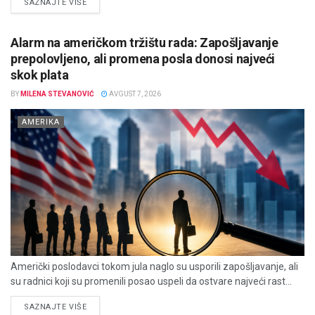
DETAILS
SAZNAJTE VIŠE
Alarm na američkom tržištu rada: Zapošljavanje
prepolovljeno, ali promena posla donosi najveći
skok plata
BY
MILENA STEVANOVIĆ
AVGUST 7, 2026
AMERIKA
Američki poslodavci tokom jula naglo su usporili zapošljavanje, ali
su radnici koji su promenili posao uspeli da ostvare najveći rast...
DETAILS
SAZNAJTE VIŠE