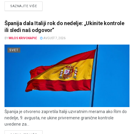
DETAILS
SAZNAJTE VIŠE
Španija dala Italiji rok do nedelje: „Ukinite kontrole
ili sledi naš odgovor“
BY
MILOS KRIVOKAPIĆ
AVGUST 7, 2026
SVET
Španija je otvoreno zapretila Italiji uzvratnim merama ako Rim do
nedelje, 9. avgusta, ne ukine privremene granične kontrole
uvedene za...