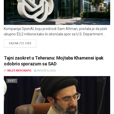
Kompanija OpenAI, koju predvodi Sam Altman, pristala je da plati
ukupno $3,2 miliona kako bi okončala spor sa U.S. Department...
DETAILS
SAZNAJTE VIŠE
Tajni zaokret u Teheranu: Mojtaba Khamenei ipak
odobrio sporazum sa SAD
BY
MILOS KRIVOKAPIĆ
AVGUST 6, 2026
SVET