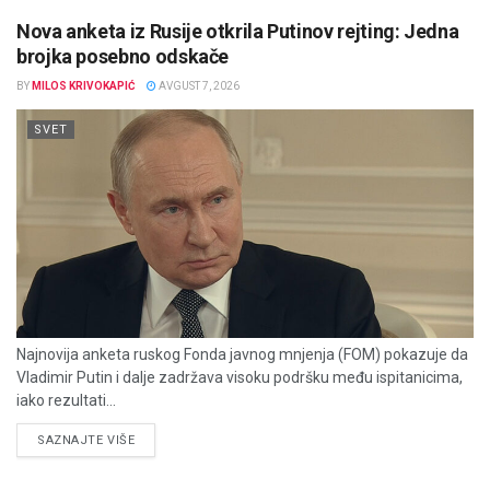
Nova anketa iz Rusije otkrila Putinov rejting: Jedna
brojka posebno odskače
BY
MILOS KRIVOKAPIĆ
AVGUST 7, 2026
SVET
Najnovija anketa ruskog Fonda javnog mnjenja (FOM) pokazuje da
Vladimir Putin i dalje zadržava visoku podršku među ispitanicima,
iako rezultati...
DETAILS
SAZNAJTE VIŠE