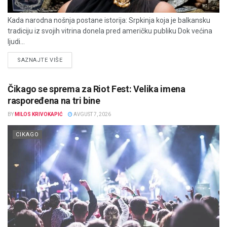
Kada narodna nošnja postane istorija: Srpkinja koja je balkansku
tradiciju iz svojih vitrina donela pred američku publiku Dok većina
ljudi...
DETAILS
SAZNAJTE VIŠE
Čikago se sprema za Riot Fest: Velika imena
raspoređena na tri bine
BY
MILOS KRIVOKAPIĆ
AVGUST 7, 2026
CIKAGO