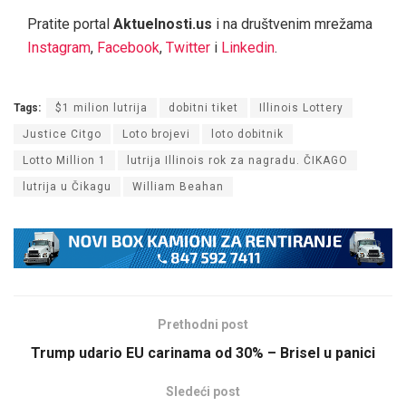
Pratite portal
Aktuelnosti.us
i na društvenim mrežama
Instagram
,
Facebook
,
Twitter
i
Linkedin
.
Tags:
$1 milion lutrija
dobitni tiket
Illinois Lottery
Justice Citgo
Loto brojevi
loto dobitnik
Lotto Million 1
lutrija Illinois rok za nagradu. ČIKAGO
lutrija u Čikagu
William Beahan
Prethodni post
Trump udario EU carinama od 30% – Brisel u panici
Sledeći post