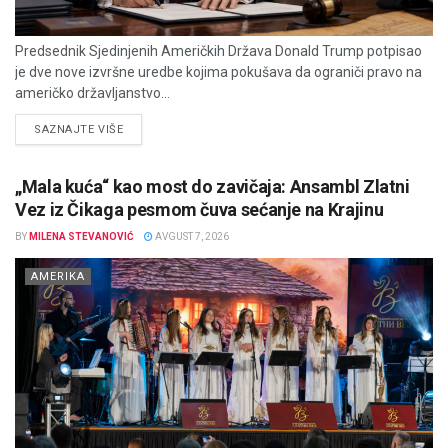
Predsednik Sjedinjenih Američkih Država Donald Trump potpisao
je dve nove izvršne uredbe kojima pokušava da ograniči pravo na
američko državljanstvo...
DETAILS
SAZNAJTE VIŠE
„Mala kuća“ kao most do zavičaja: Ansambl Zlatni
Vez iz Čikaga pesmom čuva sećanje na Krajinu
BY
MILENA STEVANOVIĆ
AVGUST 7, 2026
AMERIKA