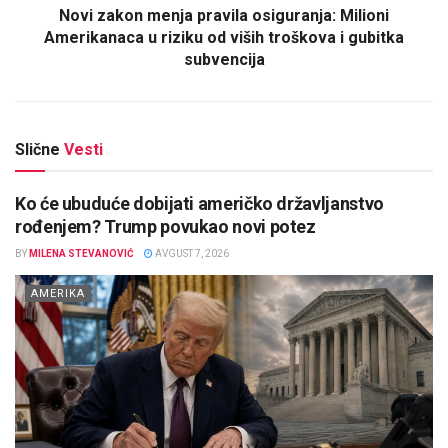
Novi zakon menja pravila osiguranja: Milioni
Amerikanaca u riziku od viših troškova i gubitka
subvencija
Slične
Vesti
Ko će ubuduće dobijati američko državljanstvo
rođenjem? Trump povukao novi potez
BY
MILENA STEVANOVIĆ
AVGUST 7, 2026
AMERIKA