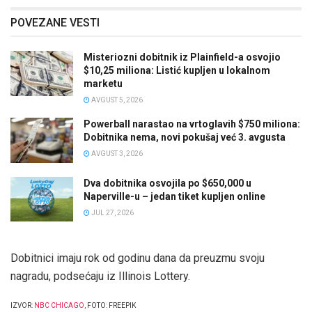
POVEZANE VESTI
Misteriozni dobitnik iz Plainfield-a osvojio
$10,25 miliona: Listić kupljen u lokalnom
marketu
AVGUST 5, 2026
Powerball narastao na vrtoglavih $750 miliona:
Dobitnika nema, novi pokušaj već 3. avgusta
AVGUST 3, 2026
Dva dobitnika osvojila po $650,000 u
Naperville-u – jedan tiket kupljen online
JUL 27, 2026
Dobitnici imaju rok od godinu dana da preuzmu svoju
nagradu, podsećaju iz Illinois Lottery.
IZVOR:
NBC CHICAGO
,
FOTO: FREEPIK