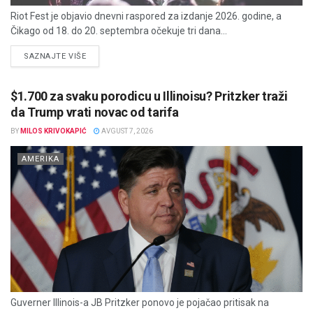
Riot Fest je objavio dnevni raspored za izdanje 2026. godine, a
Čikago od 18. do 20. septembra očekuje tri dana...
DETAILS
SAZNAJTE VIŠE
$1.700 za svaku porodicu u Illinoisu? Pritzker traži
da Trump vrati novac od tarifa
BY
MILOS KRIVOKAPIĆ
AVGUST 7, 2026
AMERIKA
Guverner Illinois-a JB Pritzker ponovo je pojačao pritisak na