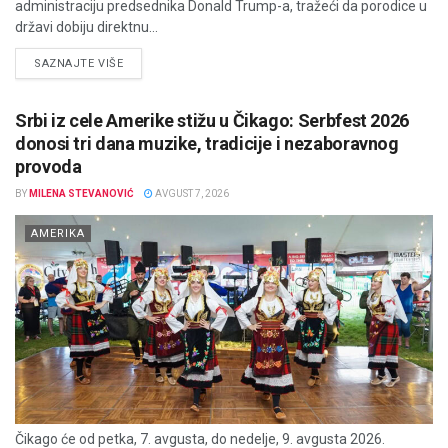
administraciju predsednika Donald Trump-a, tražeći da porodice u
državi dobiju direktnu...
DETAILS
SAZNAJTE VIŠE
Srbi iz cele Amerike stižu u Čikago: Serbfest 2026
donosi tri dana muzike, tradicije i nezaboravnog
provoda
BY
MILENA STEVANOVIĆ
AVGUST 7, 2026
AMERIKA
Čikago će od petka, 7. avgusta, do nedelje, 9. avgusta 2026.