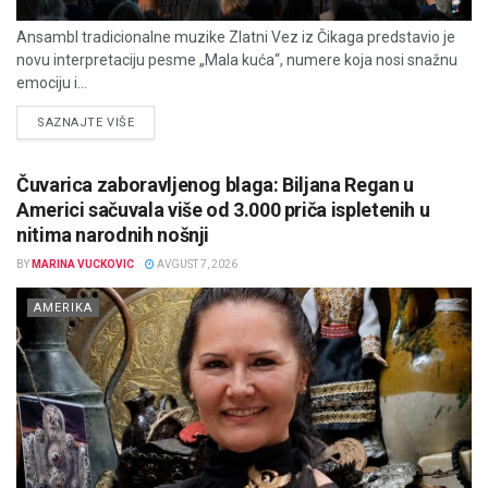
Ansambl tradicionalne muzike Zlatni Vez iz Čikaga predstavio je
novu interpretaciju pesme „Mala kuća“, numere koja nosi snažnu
emociju i...
DETAILS
SAZNAJTE VIŠE
Čuvarica zaboravljenog blaga: Biljana Regan u
Americi sačuvala više od 3.000 priča ispletenih u
nitima narodnih nošnji
BY
MARINA VUCKOVIC
AVGUST 7, 2026
AMERIKA