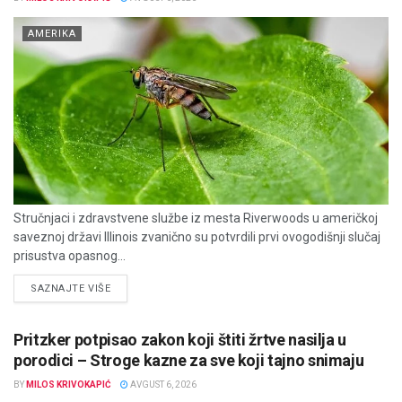
AMERIKA
Stručnjaci i zdravstvene službe iz mesta Riverwoods u američkoj
saveznoj državi Illinois zvanično su potvrdili prvi ovogodišnji slučaj
prisustva opasnog...
DETAILS
SAZNAJTE VIŠE
Pritzker potpisao zakon koji štiti žrtve nasilja u
porodici – Stroge kazne za sve koji tajno snimaju
BY
MILOS KRIVOKAPIĆ
AVGUST 6, 2026