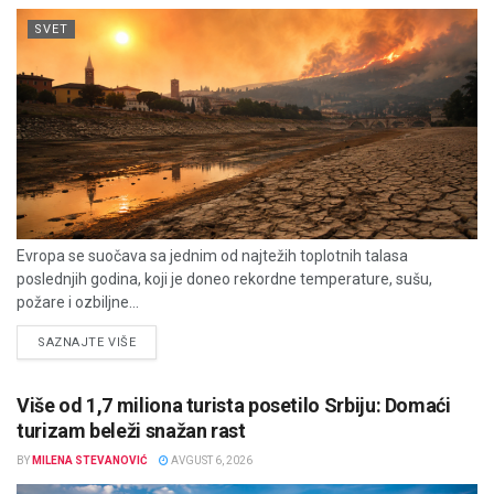
SVET
Evropa se suočava sa jednim od najtežih toplotnih talasa
poslednjih godina, koji je doneo rekordne temperature, sušu,
požare i ozbiljne...
DETAILS
SAZNAJTE VIŠE
Više od 1,7 miliona turista posetilo Srbiju: Domaći
turizam beleži snažan rast
BY
MILENA STEVANOVIĆ
AVGUST 6, 2026