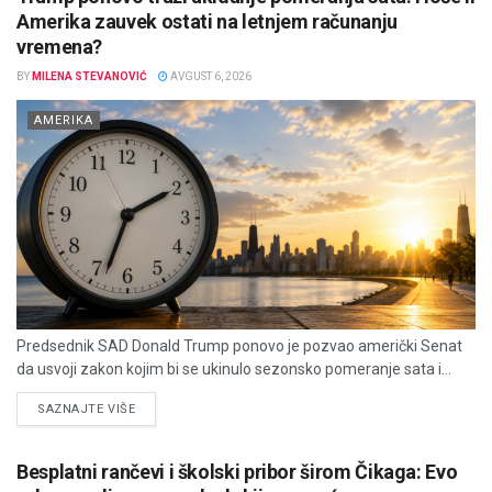
Amerika zauvek ostati na letnjem računanju
vremena?
BY
MILENA STEVANOVIĆ
AVGUST 6, 2026
AMERIKA
Predsednik SAD Donald Trump ponovo je pozvao američki Senat
da usvoji zakon kojim bi se ukinulo sezonsko pomeranje sata i...
DETAILS
SAZNAJTE VIŠE
Besplatni rančevi i školski pribor širom Čikaga: Evo