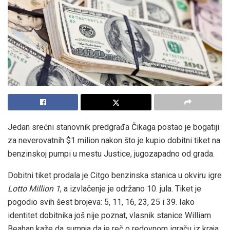
Jedan srećni stanovnik predgrađa Čikaga postao je bogatiji
za neverovatnih $1 milion nakon što je kupio dobitni tiket na
benzinskoj pumpi u mestu Justice, jugozapadno od grada.
Dobitni tiket prodala je Citgo benzinska stanica u okviru igre
Lotto Million 1
, a izvlačenje je održano 10. jula. Tiket je
pogodio svih šest brojeva: 5, 11, 16, 23, 25 i 39. Iako
identitet dobitnika još nije poznat, vlasnik stanice William
Beahan kaže da sumnja da je reč o redovnom igraču iz kraja.