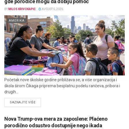
gde porodice mogu da dobiju pomoć
BY
MILOS KRIVOKAPIĆ
AVGUST 6, 2026
AMERIKA
Početak nove školske godine približava se, a više organizacija i
škola širom Čikaga priprema besplatnu podelu rančeva, pribora i
drugih...
DETAILS
SAZNAJTE VIŠE
Nova Trump-ova mera za zaposlene: Plaćeno
porodično odsustvo dostupnije nego ikada