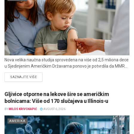
Nova velika naučna studija sprovedena na više od 2,5 miliona dece
u Sjedinjenim Američkim Državama ponovo je potvrdila da MMR...
DETAILS
SAZNAJTE VIŠE
Gljivice otporne na lekove šire se američkim
bolnicama: Više od 170 slučajeva u Illinois-u
BY
MILOS KRIVOKAPIĆ
AVGUST 6, 2026
AMERIKA