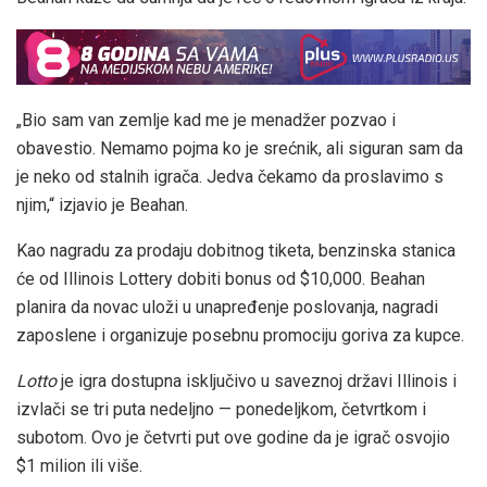
„Bio sam van zemlje kad me je menadžer pozvao i
obavestio. Nemamo pojma ko je srećnik, ali siguran sam da
je neko od stalnih igrača. Jedva čekamo da proslavimo s
njim,“ izjavio je Beahan.
Kao nagradu za prodaju dobitnog tiketa, benzinska stanica
će od Illinois Lottery dobiti bonus od $10,000. Beahan
planira da novac uloži u unapređenje poslovanja, nagradi
zaposlene i organizuje posebnu promociju goriva za kupce.
Lotto
je igra dostupna isključivo u saveznoj državi Illinois i
izvlači se tri puta nedeljno — ponedeljkom, četvrtkom i
subotom. Ovo je četvrti put ove godine da je igrač osvojio
$1 milion ili više.