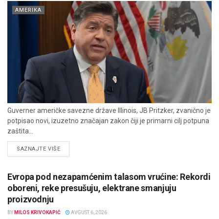
AMERIKA
Guverner američke savezne države Illinois, JB Pritzker, zvanično je
potpisao novi, izuzetno značajan zakon čiji je primarni cilj potpuna
zaštita...
DETAILS
SAZNAJTE VIŠE
Evropa pod nezapamćenim talasom vrućine: Rekordi
oboreni, reke presušuju, elektrane smanjuju
proizvodnju
BY
MILOS KRIVOKAPIĆ
AVGUST 6, 2026