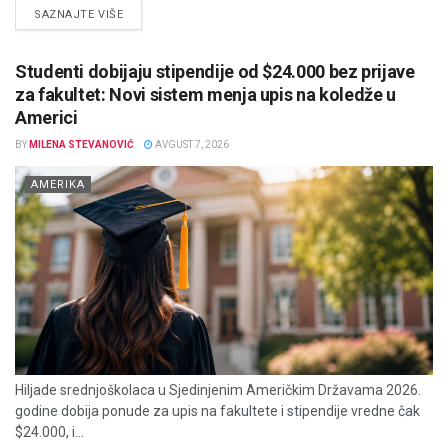
DETAILS
SAZNAJTE VIŠE
Studenti dobijaju stipendije od $24.000 bez prijave
za fakultet: Novi sistem menja upis na koledže u
Americi
BY
MILENA STEVANOVIĆ
AVGUST 7, 2026
AMERIKA
Hiljade srednjoškolaca u Sjedinjenim Američkim Državama 2026.
godine dobija ponude za upis na fakultete i stipendije vredne čak
$24.000, i...