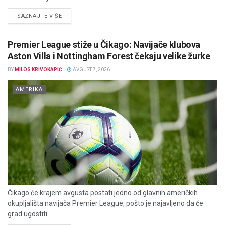
DETAILS
SAZNAJTE VIŠE
Premier League stiže u Čikago: Navijače klubova
Aston Villa i Nottingham Forest čekaju velike žurke
BY
MILOS KRIVOKAPIĆ
AVGUST 7, 2026
AMERIKA
Čikago će krajem avgusta postati jedno od glavnih američkih
okupljališta navijača Premier League, pošto je najavljeno da će
grad ugostiti...