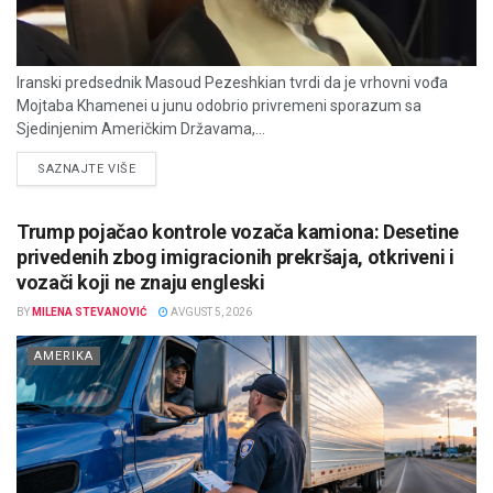
Iranski predsednik Masoud Pezeshkian tvrdi da je vrhovni vođa
Mojtaba Khamenei u junu odobrio privremeni sporazum sa
Sjedinjenim Američkim Državama,...
DETAILS
SAZNAJTE VIŠE
Trump pojačao kontrole vozača kamiona: Desetine
privedenih zbog imigracionih prekršaja, otkriveni i
vozači koji ne znaju engleski
BY
MILENA STEVANOVIĆ
AVGUST 5, 2026
AMERIKA