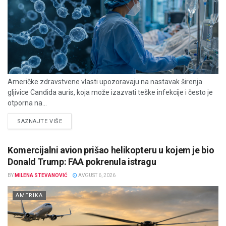
Američke zdravstvene vlasti upozoravaju na nastavak širenja
gljivice Candida auris, koja može izazvati teške infekcije i često je
otporna na...
DETAILS
SAZNAJTE VIŠE
Komercijalni avion prišao helikopteru u kojem je bio
Donald Trump: FAA pokrenula istragu
BY
MILENA STEVANOVIĆ
AVGUST 6, 2026
AMERIKA