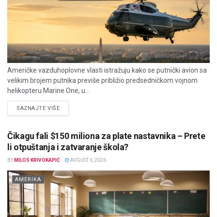
Američke vazduhoplovne vlasti istražuju kako se putnički avion sa
velikim brojem putnika previše približio predsedničkom vojnom
helikopteru Marine One, u...
DETAILS
SAZNAJTE VIŠE
Čikagu fali $150 miliona za plate nastavnika – Prete
li otpuštanja i zatvaranje škola?
BY
MILOS KRIVOKAPIĆ
AVGUST 6, 2026
AMERIKA