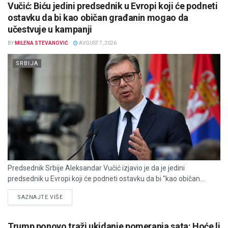
Vučić: Biću jedini predsednik u Evropi koji će podneti
ostavku da bi kao običan građanin mogao da
učestvuje u kampanji
BY
MILENA STEVANOVIĆ
AVGUST 7, 2026
SRBIJA
Predsednik Srbije Aleksandar Vučić izjavio je da je jedini
predsednik u Evropi koji će podneti ostavku da bi "kao običan...
DETAILS
SAZNAJTE VIŠE
Trump ponovo traži ukidanje pomeranja sata: Hoće li