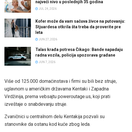
najveći nivo u poslednjih 35 godina
JUL 24, 2026
Kofer može da vam sačuva živce na putovanju:
Stjuardesa otkrila šta treba da proverite pre
leta
JUN 27, 2026
Talas krađa potresa Čikago: Bande napadaju
radna vozila, policija upozorava građane
JUN 7, 2026
Više od 125.000 domaćinstava i firmi su bili bez struje,
uglavnom u američkim državama Kentaki i Zapadna
Virdžinija, prema vebsajtu poweroutage.us, koji prati
izveštaje o snabdevanju struje.
Zvaničnici u centralnom delu Kentakija pozvali su
stanovnike da ostanu kod kuće zbog leda.