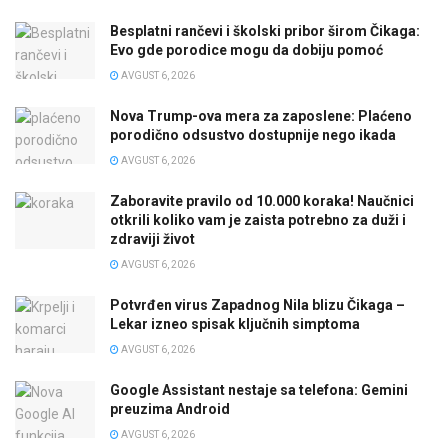
Besplatni rančevi i školski pribor širom Čikaga:
Evo gde porodice mogu da dobiju pomoć
AVGUST 6, 2026
Nova Trump-ova mera za zaposlene: Plaćeno
porodično odsustvo dostupnije nego ikada
AVGUST 6, 2026
Zaboravite pravilo od 10.000 koraka! Naučnici
otkrili koliko vam je zaista potrebno za duži i
zdraviji život
AVGUST 6, 2026
Potvrđen virus Zapadnog Nila blizu Čikaga –
Lekar izneo spisak ključnih simptoma
AVGUST 6, 2026
Google Assistant nestaje sa telefona: Gemini
preuzima Android
AVGUST 6, 2026