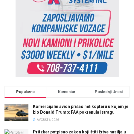
Popularno
Komentari
Poslednji Unosi
Komercijalni avion prišao helikopteru u kojem je
bio Donald Trump: FAA pokrenula istragu
AVGUST 6, 2026
Pritzker potpisao zakon koji štiti žrtve nasilja u