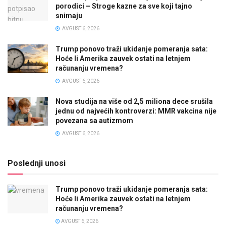
porodici – Stroge kazne za sve koji tajno
snimaju
AVGUST 6, 2026
Trump ponovo traži ukidanje pomeranja sata:
Hoće li Amerika zauvek ostati na letnjem
računanju vremena?
AVGUST 6, 2026
Nova studija na više od 2,5 miliona dece srušila
jednu od najvećih kontroverzi: MMR vakcina nije
povezana sa autizmom
AVGUST 6, 2026
Poslednji unosi
Trump ponovo traži ukidanje pomeranja sata:
Hoće li Amerika zauvek ostati na letnjem
računanju vremena?
AVGUST 6, 2026