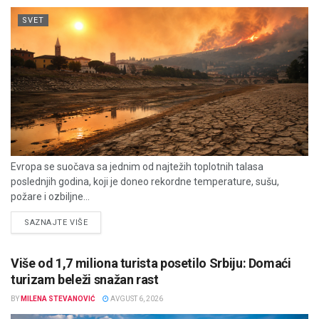
SVET
Evropa se suočava sa jednim od najtežih toplotnih talasa
poslednjih godina, koji je doneo rekordne temperature, sušu,
požare i ozbiljne...
DETAILS
SAZNAJTE VIŠE
Više od 1,7 miliona turista posetilo Srbiju: Domaći
turizam beleži snažan rast
BY
MILENA STEVANOVIĆ
AVGUST 6, 2026