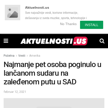
Aktuelnosti.us
Sve najvažnije vesti, korisne informacije,
dešavanja iz sveta muzike, sporta, tehnologije i
još mnogo toga zanimljivog.
No Thanks
INSTALL
Početna
Vesti
Amerika
Najmanje pet osoba poginulo u
lančanom sudaru na
zaleđenom putu u SAD
februar 12, 2021