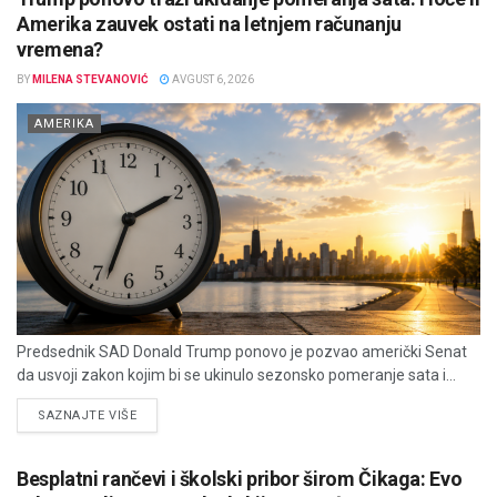
Amerika zauvek ostati na letnjem računanju
vremena?
BY
MILENA STEVANOVIĆ
AVGUST 6, 2026
AMERIKA
Predsednik SAD Donald Trump ponovo je pozvao američki Senat
da usvoji zakon kojim bi se ukinulo sezonsko pomeranje sata i...
DETAILS
SAZNAJTE VIŠE
Besplatni rančevi i školski pribor širom Čikaga: Evo