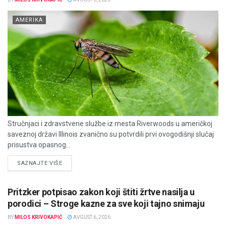
AMERIKA
Stručnjaci i zdravstvene službe iz mesta Riverwoods u američkoj
saveznoj državi Illinois zvanično su potvrdili prvi ovogodišnji slučaj
prisustva opasnog...
DETAILS
SAZNAJTE VIŠE
Pritzker potpisao zakon koji štiti žrtve nasilja u
porodici – Stroge kazne za sve koji tajno snimaju
BY
MILOS KRIVOKAPIĆ
AVGUST 6, 2026