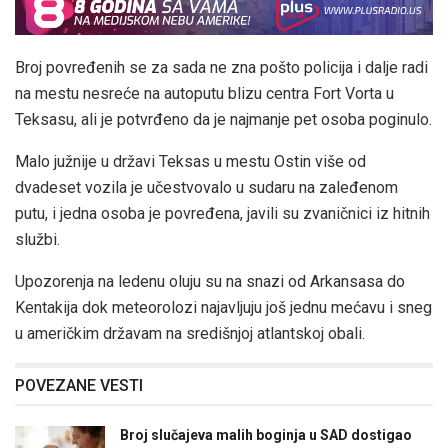
Broj povređenih se za sada ne zna pošto policija i dalje radi
na mestu nesreće na autoputu blizu centra Fort Vorta u
Teksasu, ali je potvrđeno da je najmanje pet osoba poginulo.
Malo južnije u državi Teksas u mestu Ostin više od
dvadeset vozila je učestvovalo u sudaru na zaleđenom
putu, i jedna osoba je povređena, javili su zvaničnici iz hitnih
službi.
Upozorenja na ledenu oluju su na snazi od Arkansasa do
Kentakija dok meteorolozi najavljuju još jednu mećavu i sneg
u američkim državam na središnjoj atlantskoj obali.
POVEZANE VESTI
Broj slučajeva malih boginja u SAD dostigao