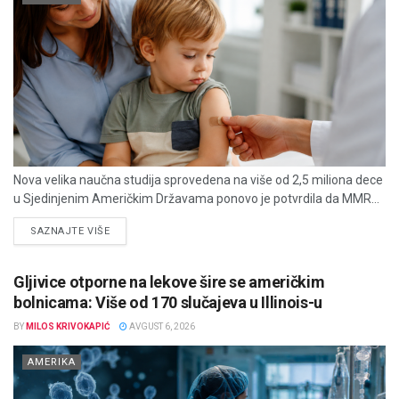
Nova velika naučna studija sprovedena na više od 2,5 miliona dece
u Sjedinjenim Američkim Državama ponovo je potvrdila da MMR...
DETAILS
SAZNAJTE VIŠE
Gljivice otporne na lekove šire se američkim
bolnicama: Više od 170 slučajeva u Illinois-u
BY
MILOS KRIVOKAPIĆ
AVGUST 6, 2026
AMERIKA