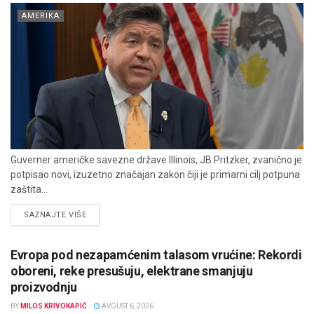
AMERIKA
Guverner američke savezne države Illinois, JB Pritzker, zvanično je
potpisao novi, izuzetno značajan zakon čiji je primarni cilj potpuna
zaštita...
DETAILS
SAZNAJTE VIŠE
Evropa pod nezapamćenim talasom vrućine: Rekordi
oboreni, reke presušuju, elektrane smanjuju
proizvodnju
BY
MILOS KRIVOKAPIĆ
AVGUST 6, 2026