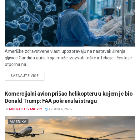
Američke zdravstvene vlasti upozoravaju na nastavak širenja
gljivice Candida auris, koja može izazvati teške infekcije i često je
otporna na...
DETAILS
SAZNAJTE VIŠE
Komercijalni avion prišao helikopteru u kojem je bio
Donald Trump: FAA pokrenula istragu
BY
MILENA STEVANOVIĆ
AVGUST 6, 2026
AMERIKA