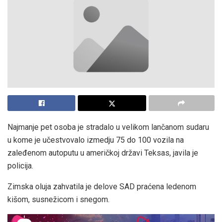
Najmanje pet osoba je stradalo u velikom lančanom sudaru
u kome je učestvovalo izmedju 75 do 100 vozila na
zaleđenom autoputu u američkoj državi Teksas, javila je
policija.
Zimska oluja zahvatila je delove SAD praćena ledenom
kišom, susnežicom i snegom.