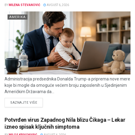
BY
MILENA STEVANOVIĆ
AVGUST 6, 2026
AMERIKA
Administracija predsednika Donalda Trump-a priprema nove mere
koje bi mogle da omoguće većem broju zaposlenih u Sjedinjenim
Američkim Državama da...
DETAILS
SAZNAJTE VIŠE
Potvrđen virus Zapadnog Nila blizu Čikaga – Lekar
izneo spisak ključnih simptoma
BY
MILOS KRIVOKAPIĆ
AVGUST 6, 2026