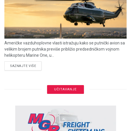
Američke vazduhoplovne vlasti istražuju kako se putnički avion sa
velikim brojem putnika previše približio predsedničkom vojnom
helikopteru Marine One, u...
DETAILS
SAZNAJTE VIŠE
UČITAVANJE