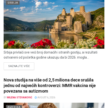
SRBIJA
Srbija privlači sve veći broj domaćih i stranih gostiju, a rezultati
ostvareni od početka godine ukazuju da bi 2026. mogla...
DETAILS
SAZNAJTE VIŠE
Nova studija na više od 2,5 miliona dece srušila
jednu od najvećih kontroverzi: MMR vakcina nije
povezana sa autizmom
BY
MILENA STEVANOVIĆ
AVGUST 6, 2026
AMERIKA