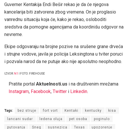
Guverner Kentakija Endi Bešir rekao je da će njegova
kancelarija biti zatvorena zbog vremena. On je proglasio
vanrednu situaciju koja će, kako je rekao, osloboditi
sredstva da pomogne agencijama da koordinišu odgovor na
nevreme.
Ekipe odgovaraju na brojne pozive na srušene grane drveća
i strujne vodove, javila je policija Leksingtona u tviter poruci
i pozvala narod da ne putuje ako nije apsolutno neophodno.
IZVOR:
N1
I FOTO: FIREHOUSE
Pratite portal
Aktuelnosti.us
i na društvenim mrežama
Instagram
,
Facebook
,
Twitter
i
Linkedin
.
Tags:
bez struje
fort vort
Kentaki
kentucky
kisa
lancani sudar
ledena oluja
pet osoba
poginulo
putovanja
Sneg
susnezica
Texas
upozorenje