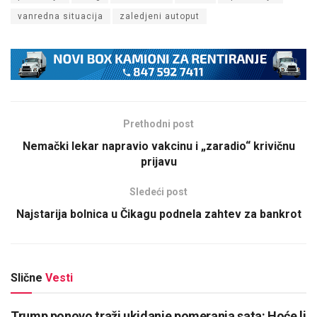
vanredna situacija
zaledjeni autoput
Prethodni post
Nemački lekar napravio vakcinu i „zaradio“ krivičnu
prijavu
Sledeći post
Najstarija bolnica u Čikagu podnela zahtev za bankrot
Slične
Vesti
Trump ponovo traži ukidanje pomeranja sata: Hoće li