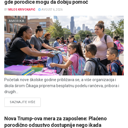
gde porodice mogu da dobiju pomoć
BY
MILOS KRIVOKAPIĆ
AVGUST 6, 2026
AMERIKA
Početak nove školske godine približava se, a više organizacija i
škola širom Čikaga priprema besplatnu podelu rančeva, pribora i
drugih...
DETAILS
SAZNAJTE VIŠE
Nova Trump-ova mera za zaposlene: Plaćeno
porodično odsustvo dostupnije nego ikada