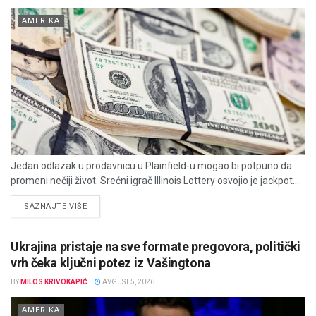
AMERIKA
Jedan odlazak u prodavnicu u Plainfield-u mogao bi potpuno da
promeni nečiji život. Srećni igrač Illinois Lottery osvojio je jackpot...
DETAILS
SAZNAJTE VIŠE
Ukrajina pristaje na sve formate pregovora, politički
vrh čeka ključni potez iz Vašingtona
BY
MILOS KRIVOKAPIĆ
AVGUST 5, 2026
AMERIKA