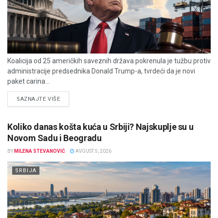
Koalicija od 25 američkih saveznih država pokrenula je tužbu protiv
administracije predsednika Donald Trump-a, tvrdeći da je novi
paket carina...
DETAILS
SAZNAJTE VIŠE
Koliko danas košta kuća u Srbiji? Najskuplje su u
Novom Sadu i Beogradu
BY
MILENA STEVANOVIĆ
AVGUST 5, 2026
SRBIJA