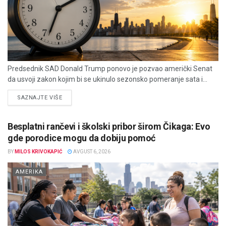
Predsednik SAD Donald Trump ponovo je pozvao američki Senat
da usvoji zakon kojim bi se ukinulo sezonsko pomeranje sata i...
DETAILS
SAZNAJTE VIŠE
Besplatni rančevi i školski pribor širom Čikaga: Evo
gde porodice mogu da dobiju pomoć
BY
MILOS KRIVOKAPIĆ
AVGUST 6, 2026
AMERIKA