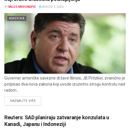
BY
MILOS KRIVOKAPIĆ
AVGUST 5, 2026
AMERIKA
Guverner američke savezne države Illinois, JB Pritzker, zvanično je
potpisao dva nova zakona koji uvode izuzetno strogu kontrolu nad
radom...
DETAILS
SAZNAJTE VIŠE
Reuters: SAD planiraju zatvaranje konzulata u
Kanadi, Japanu i Indoneziji