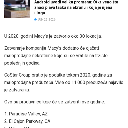
Android uvodi veliku promenu: Otkriveno šta
znači plava tačka na ekranu i koja je njena
uloga
JUN 23, 2026
U 2020. godini Macy’s je zatvorio oko 30 lokacija.
Zatvaranje kompanije Macy’s dodatno će ojačati
maloprodajne nekretnine koje su se vratile na tržište
poslednjih godina.
CoStar Group pratio je podatke tokom 2020. godine za
maloprodajna preduzeća. Više od 11.000 preduzeća najavilo
je zatvaranja.
Ovo su prodavnice koje će se zatvoriti ove godine.
1. Paradise Valley, AZ
2. El Cajon Parkway, CA