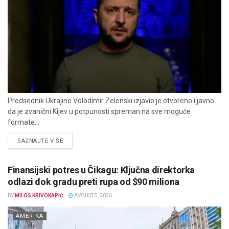
Predsednik Ukrajine Volodimir Zelenski izjavio je otvoreno i javno
da je zvanični Kijev u potpunosti spreman na sve moguće
formate...
DETAILS
SAZNAJTE VIŠE
Finansijski potres u Čikagu: Ključna direktorka
odlazi dok gradu preti rupa od $90 miliona
BY
MILOS KRIVOKAPIĆ
AVGUST 5, 2026
AMERIKA