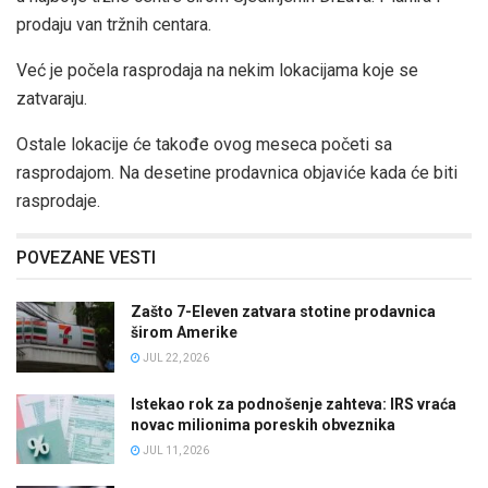
prodaju van tržnih centara.
Već je počela rasprodaja na nekim lokacijama koje se
zatvaraju.
Ostale lokacije će takođe ovog meseca početi sa
rasprodajom. Na desetine prodavnica objaviće kada će biti
rasprodaje.
POVEZANE VESTI
Zašto 7-Eleven zatvara stotine prodavnica
širom Amerike
JUL 22, 2026
Istekao rok za podnošenje zahteva: IRS vraća
novac milionima poreskih obveznika
JUL 11, 2026