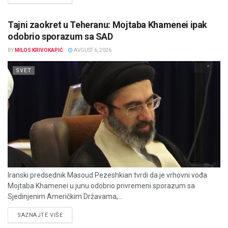
Tajni zaokret u Teheranu: Mojtaba Khamenei ipak
odobrio sporazum sa SAD
BY
MILOS KRIVOKAPIĆ
AVGUST 6, 2026
SVET
Iranski predsednik Masoud Pezeshkian tvrdi da je vrhovni vođa
Mojtaba Khamenei u junu odobrio privremeni sporazum sa
Sjedinjenim Američkim Državama,...
DETAILS
SAZNAJTE VIŠE