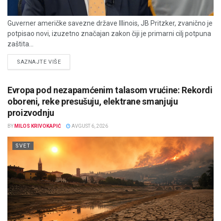
Guverner američke savezne države Illinois, JB Pritzker, zvanično je
potpisao novi, izuzetno značajan zakon čiji je primarni cilj potpuna
zaštita...
DETAILS
SAZNAJTE VIŠE
Evropa pod nezapamćenim talasom vrućine: Rekordi
oboreni, reke presušuju, elektrane smanjuju
proizvodnju
BY
MILOS KRIVOKAPIĆ
AVGUST 6, 2026
SVET