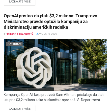
DETAILS
SAZNAJTE VIŠE
OpenAI pristao da plati $3,2 miliona: Trump-ovo
Ministarstvo pravde optužilo kompaniju za
diskriminaciju američkih radnika
BY
MILENA STEVANOVIĆ
AVGUST 6, 2026
AMERIKA
Kompanija OpenAI, koju predvodi Sam Altman, pristala je da plati
ukupno $3,2 miliona kako bi okončala spor sa U.S. Department...
DETAILS
SAZNAJTE VIŠE