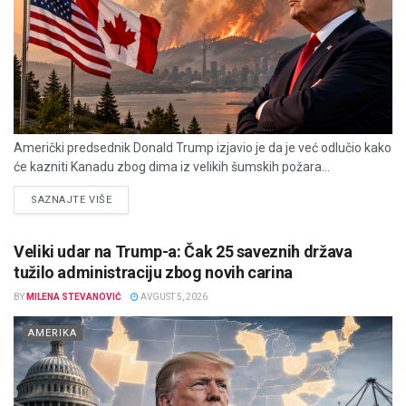
Američki predsednik Donald Trump izjavio je da je već odlučio kako
će kazniti Kanadu zbog dima iz velikih šumskih požara...
DETAILS
SAZNAJTE VIŠE
Veliki udar na Trump-a: Čak 25 saveznih država
tužilo administraciju zbog novih carina
BY
MILENA STEVANOVIĆ
AVGUST 5, 2026
AMERIKA