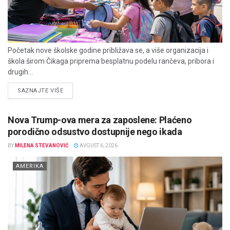
Početak nove školske godine približava se, a više organizacija i
škola širom Čikaga priprema besplatnu podelu rančeva, pribora i
drugih...
DETAILS
SAZNAJTE VIŠE
Nova Trump-ova mera za zaposlene: Plaćeno
porodično odsustvo dostupnije nego ikada
BY
MILENA STEVANOVIĆ
AVGUST 6, 2026
AMERIKA