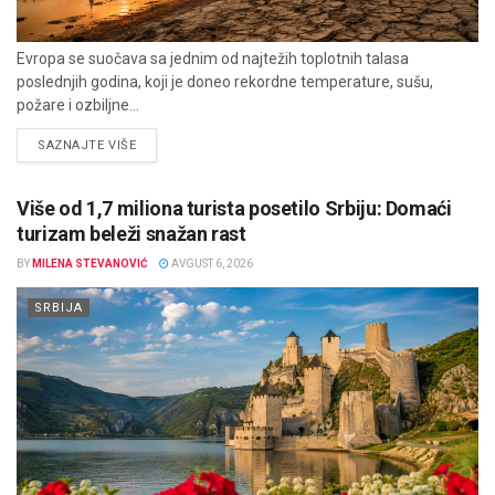
Evropa se suočava sa jednim od najtežih toplotnih talasa
poslednjih godina, koji je doneo rekordne temperature, sušu,
požare i ozbiljne...
DETAILS
SAZNAJTE VIŠE
Više od 1,7 miliona turista posetilo Srbiju: Domaći
turizam beleži snažan rast
BY
MILENA STEVANOVIĆ
AVGUST 6, 2026
SRBIJA