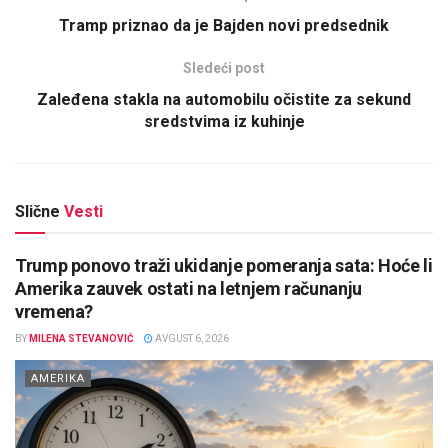
Tramp priznao da je Bajden novi predsednik
Sledeći post
Zaleđena stakla na automobilu očistite za sekund
sredstvima iz kuhinje
Slične
Vesti
Trump ponovo traži ukidanje pomeranja sata: Hoće li
Amerika zauvek ostati na letnjem računanju
vremena?
BY
MILENA STEVANOVIĆ
AVGUST 6, 2026
AMERIKA