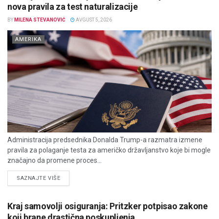
nova pravila za test naturalizacije
BY
MILENA STEVANOVIĆ
AVGUST 5, 2026
AMERIKA
Administracija predsednika Donalda Trump-a razmatra izmene
pravila za polaganje testa za američko državljanstvo koje bi mogle
značajno da promene proces...
DETAILS
SAZNAJTE VIŠE
Kraj samovolji osiguranja: Pritzker potpisao zakone
koji brane drastična poskupljenja