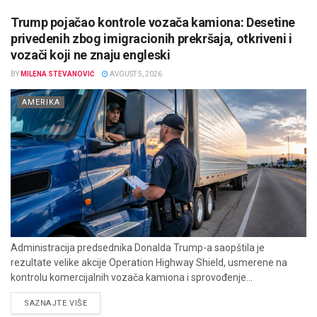
Trump pojačao kontrole vozača kamiona: Desetine
privedenih zbog imigracionih prekršaja, otkriveni i
vozači koji ne znaju engleski
BY
MILENA STEVANOVIĆ
AVGUST 5, 2026
AMERIKA
Administracija predsednika Donalda Trump-a saopštila je
rezultate velike akcije Operation Highway Shield, usmerene na
kontrolu komercijalnih vozača kamiona i sprovođenje...
DETAILS
SAZNAJTE VIŠE