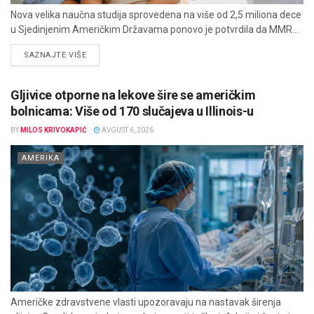
Nova velika naučna studija sprovedena na više od 2,5 miliona dece
u Sjedinjenim Američkim Državama ponovo je potvrdila da MMR...
DETAILS
SAZNAJTE VIŠE
Gljivice otporne na lekove šire se američkim
bolnicama: Više od 170 slučajeva u Illinois-u
BY
MILOS KRIVOKAPIĆ
AVGUST 6, 2026
AMERIKA
Američke zdravstvene vlasti upozoravaju na nastavak širenja