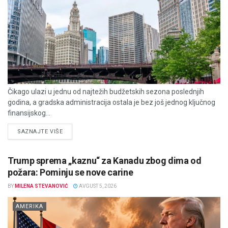
Čikago ulazi u jednu od najtežih budžetskih sezona poslednjih
godina, a gradska administracija ostala je bez još jednog ključnog
finansijskog...
DETAILS
SAZNAJTE VIŠE
Trump sprema „kaznu“ za Kanadu zbog dima od
požara: Pominju se nove carine
BY
MILENA STEVANOVIĆ
AVGUST 5, 2026
AMERIKA