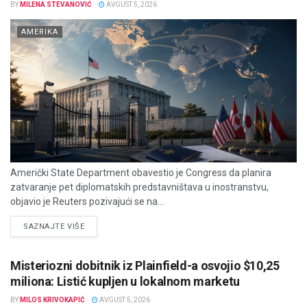
BY
MILENA STEVANOVIĆ
AVGUST 5, 2026
AMERIKA
Američki State Department obavestio je Congress da planira
zatvaranje pet diplomatskih predstavništava u inostranstvu,
objavio je Reuters pozivajući se na...
DETAILS
SAZNAJTE VIŠE
Misteriozni dobitnik iz Plainfield-a osvojio $10,25
miliona: Listić kupljen u lokalnom marketu
BY
MILOS KRIVOKAPIĆ
AVGUST 5, 2026