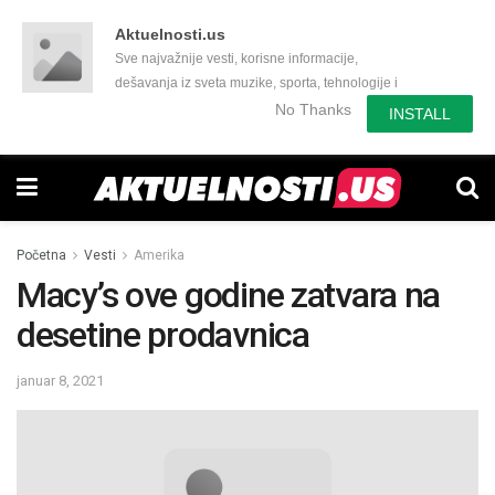
Aktuelnosti.us
Sve najvažnije vesti, korisne informacije,
dešavanja iz sveta muzike, sporta, tehnologije i
još mnogo toga zanimljivog.
No Thanks
INSTALL
Početna
Vesti
Amerika
Macy’s ove godine zatvara na
desetine prodavnica
januar 8, 2021