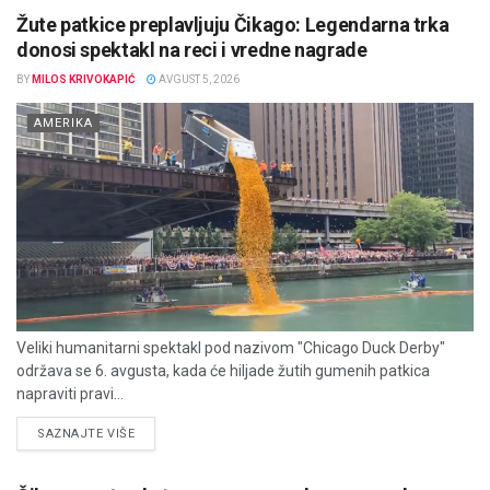
Žute patkice preplavljuju Čikago: Legendarna trka
donosi spektakl na reci i vredne nagrade
BY
MILOS KRIVOKAPIĆ
AVGUST 5, 2026
AMERIKA
Veliki humanitarni spektakl pod nazivom "Chicago Duck Derby"
održava se 6. avgusta, kada će hiljade žutih gumenih patkica
napraviti pravi...
DETAILS
SAZNAJTE VIŠE