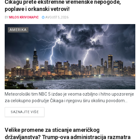
Čikagu prete ekstremne vremenske nepogode,
poplave i orkanski vetrovi!
BY
MILOS KRIVOKAPIĆ
AVGUST 5, 2026
AMERIKA
Meteorološki tim NBC 5 izdao je veoma ozbiljno i hitno upozorenje
za celokupno područje Čikaga i njegovu širu okolinu povodom...
DETAILS
SAZNAJTE VIŠE
Velike promene za sticanje američkog
državljanstva? Trump-ova administracija razmatra