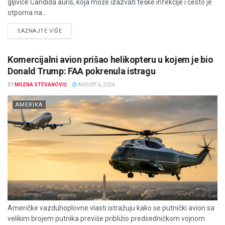
gljivice Candida auris, koja može izazvati teške infekcije i često je
otporna na...
DETAILS
SAZNAJTE VIŠE
Komercijalni avion prišao helikopteru u kojem je bio
Donald Trump: FAA pokrenula istragu
BY
MILENA STEVANOVIĆ
AVGUST 6, 2026
AMERIKA
Američke vazduhoplovne vlasti istražuju kako se putnički avion sa
velikim brojem putnika previše približio predsedničkom vojnom