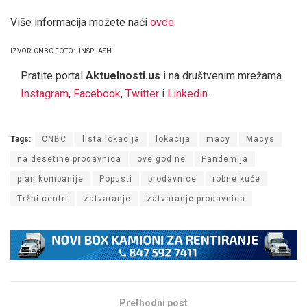
Više informacija možete naći
ovde
.
IZVOR: CNBC FOTO: UNSPLASH
Pratite portal
Aktuelnosti.us
i na društvenim mrežama
Instagram
,
Facebook
,
Twitter
i
Linkedin
.
Tags:
CNBC
lista lokacija
lokacija
macy
Macys
na desetine prodavnica
ove godine
Pandemija
plan kompanije
Popusti
prodavnice
robne kuće
Tržni centri
zatvaranje
zatvaranje prodavnica
Prethodni post