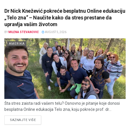
Dr Nick Knežević pokreće besplatnu Online edukaciju
„Telo zna“ – Naučite kako da stres prestane da
upravlja vašim životom
BY
MILENA STEVANOVIĆ
AVGUST 5, 2026
AMERIKA
Šta stres zaista radi vašem telu? Osnovno je pitanje koje donosi
besplatna Online edukacija Telo zna, koju pokreće prof. dr...
DETAILS
SAZNAJTE VIŠE