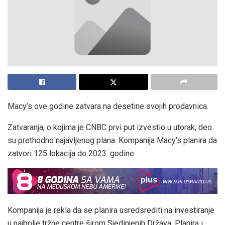
Macy’s ove godine zatvara na desetine svojih prodavnica.
Zatvaranja, o kojima je CNBC prvi put izvestio u utorak, deo
su prethodno najavljenog plana. Kompanija Macy’s planira da
zatvori 125 lokacija do 2023. godine.
Kompanija je rekla da se planira usredsrediti na investiranje
u najbolje tržne centre širom Sjedinjenih Država. Planira i