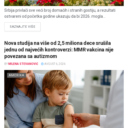
Srbija privlači sve veći broj domaćih i stranih gostiju, a rezultati
ostvareni od početka godine ukazuju da bi 2026. mogla...
DETAILS
SAZNAJTE VIŠE
Nova studija na više od 2,5 miliona dece srušila
jednu od najvećih kontroverzi: MMR vakcina nije
povezana sa autizmom
BY
MILENA STEVANOVIĆ
AVGUST 6, 2026
AMERIKA