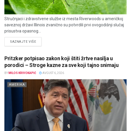
Stručnjaci i zdravstvene službe iz mesta Riverwoods u američkoj
saveznoj državi Illinois zvanično su potvrdili prvi ovogodišnji slučaj
prisustva opasnog...
DETAILS
SAZNAJTE VIŠE
Pritzker potpisao zakon koji štiti žrtve nasilja u
porodici – Stroge kazne za sve koji tajno snimaju
BY
MILOS KRIVOKAPIĆ
AVGUST 6, 2026
AMERIKA