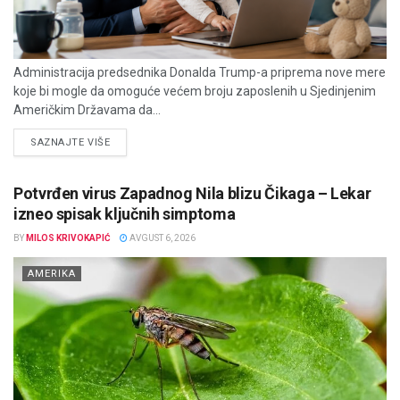
Administracija predsednika Donalda Trump-a priprema nove mere
koje bi mogle da omoguće većem broju zaposlenih u Sjedinjenim
Američkim Državama da...
DETAILS
SAZNAJTE VIŠE
Potvrđen virus Zapadnog Nila blizu Čikaga – Lekar
izneo spisak ključnih simptoma
BY
MILOS KRIVOKAPIĆ
AVGUST 6, 2026
AMERIKA