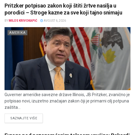
Pritzker potpisao zakon koji štiti žrtve nasilja u
porodici – Stroge kazne za sve koji tajno snimaju
BY
MILOS KRIVOKAPIĆ
AVGUST 6, 2026
AMERIKA
Guverner američke savezne države Illinois, JB Pritzker, zvanično je
potpisao novi, izuzetno značajan zakon čiji je primarni cilj potpuna
zaštita...
DETAILS
SAZNAJTE VIŠE