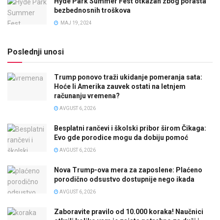
Hyde Park Summer Fest otkazan zbog porasta
bezbednosnih troškova
MAJ 19, 2024
Poslednji unosi
Trump ponovo traži ukidanje pomeranja sata:
Hoće li Amerika zauvek ostati na letnjem
računanju vremena?
AVGUST 6, 2026
Besplatni rančevi i školski pribor širom Čikaga:
Evo gde porodice mogu da dobiju pomoć
AVGUST 6, 2026
Nova Trump-ova mera za zaposlene: Plaćeno
porodično odsustvo dostupnije nego ikada
AVGUST 6, 2026
Zaboravite pravilo od 10.000 koraka! Naučnici