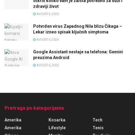
otkrili koliko vam je zaista potrebno za duži i
zdraviji život
AVGUST 6, 2026
Potvrđen virus Zapadnog Nila blizu Čikaga –
Lekar izneo spisak ključnih simptoma
AVGUST 6, 2026
Google Assistant nestaje sa telefona: Gemini
preuzima Android
AVGUST 6, 2026
Pretraga po kategorijama
Amerika
Kosarka
Tech
Amerika
Lifestyle
Tenis