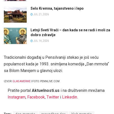
Selo Kremna, tajanstveno i lepo
JUL 21, 2026
Letnji Sveti Vrači – dan kada se ne radi i moli za
dobro zdravlje
JUL 14, 2026
Tradicionalni događaj u Pensilvaniji stekao je još veću
popularnost kada je 1993. snimljena komedija „Dan mrmota“
sa Bilom Marejem
u glavnoj ulozi.
IZVOR:
GLAS AMERIKE
I FOTO: PENNLIVE.COM
Pratite portal
Aktuelnosti.us
i na društvenim mrežama
Instagram
,
Facebook
,
Twitter
i
Linkedin
.