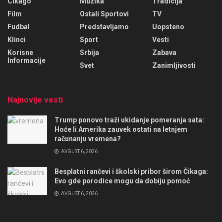
Cikago
Muzika
Tradicija
Film
Ostali Sportovi
TV
Fudbal
Predstavljamo
Uopsteno
Klinci
Sport
Vesti
Korisne
Srbija
Zabava
Informacije
Svet
Zanimljivosti
Najnovije vesti
Trump ponovo traži ukidanje pomeranja sata:
Hoće li Amerika zauvek ostati na letnjem
računanju vremena?
AVGUST 6, 2026
Besplatni rančevi i školski pribor širom Čikaga:
Evo gde porodice mogu da dobiju pomoć
AVGUST 6, 2026