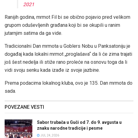
2021
Ranijih godina, mrmot Fil bi se obično pojavio pred velikom
grupom oduševljenih građana koji bi se okupili u ranim
jutarnjim satima da ga vide.
Tradicionalni Dan mrmota u Goblers Nobu u Panksatoniju je
događaj kada lokalni mrmot „proglašava“ da li će zima trajati
još šest nedelja ili stiže rano proleće na osnovu toga da li
vidi svoju senku kada izađe iz svoje jazbine.
Prema podacima lokalnog kluba, ovo je 135. Dan mrmota do
sada.
POVEZANE VESTI
Sabor trubača u Guči od 7. do 9. avgusta u
znaku narodne tradicije i pesme
JUL 24, 2026