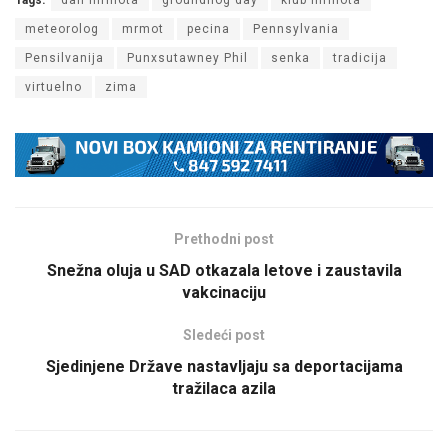
Tags:
dan mrmota
groundhog day
klub mrmota
meteorolog
mrmot
pecina
Pennsylvania
Pensilvanija
Punxsutawney Phil
senka
tradicija
virtuelno
zima
Prethodni post
Snežna oluja u SAD otkazala letove i zaustavila
vakcinaciju
Sledeći post
Sjedinjene Države nastavljaju sa deportacijama
tražilaca azila