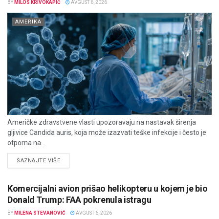
BY
MILOS KRIVOKAPIĆ
AVGUST 6, 2026
AMERIKA
Američke zdravstvene vlasti upozoravaju na nastavak širenja
gljivice Candida auris, koja može izazvati teške infekcije i često je
otporna na...
DETAILS
SAZNAJTE VIŠE
Komercijalni avion prišao helikopteru u kojem je bio
Donald Trump: FAA pokrenula istragu
BY
MILENA STEVANOVIĆ
AVGUST 6, 2026