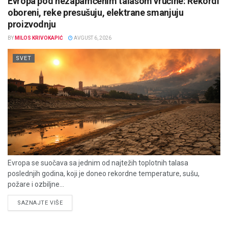
Evropa pod nezapamćenim talasom vrućine: Rekordi
oboreni, reke presušuju, elektrane smanjuju
proizvodnju
BY
MILOS KRIVOKAPIĆ
AVGUST 6, 2026
SVET
Evropa se suočava sa jednim od najtežih toplotnih talasa
poslednjih godina, koji je doneo rekordne temperature, sušu,
požare i ozbiljne...
DETAILS
SAZNAJTE VIŠE