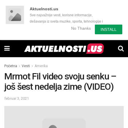
Aktuelnosti.us
Sve najvažnije vesti, korisne informacije,
dešavanja iz sveta muzike, sporta, tehnologije i
još mnogo toga zanimljivog.
No Thanks
INSTALL
Početna
Vesti
Amerika
Mrmot Fil video svoju senku –
još šest nedelja zime (VIDEO)
februar 3, 2021