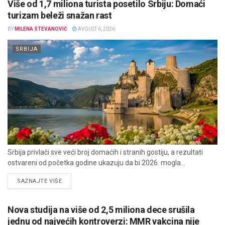
Više od 1,7 miliona turista posetilo Srbiju: Domaći
turizam beleži snažan rast
BY
MILENA STEVANOVIĆ
AVGUST 6, 2026
SRBIJA
Srbija privlači sve veći broj domaćih i stranih gostiju, a rezultati
ostvareni od početka godine ukazuju da bi 2026. mogla...
DETAILS
SAZNAJTE VIŠE
Nova studija na više od 2,5 miliona dece srušila
jednu od najvećih kontroverzi: MMR vakcina nije