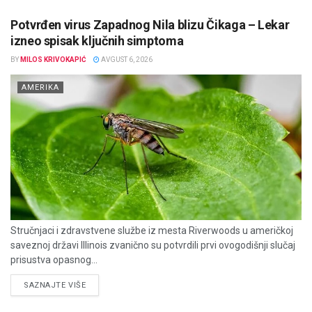
Potvrđen virus Zapadnog Nila blizu Čikaga – Lekar
izneo spisak ključnih simptoma
BY
MILOS KRIVOKAPIĆ
AVGUST 6, 2026
AMERIKA
Stručnjaci i zdravstvene službe iz mesta Riverwoods u američkoj
saveznoj državi Illinois zvanično su potvrdili prvi ovogodišnji slučaj
prisustva opasnog...
DETAILS
SAZNAJTE VIŠE