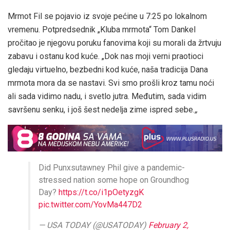
Mrmot Fil se pojavio iz svoje pećine u 7:25 po lokalnom
vremenu. Potpredsednik „Kluba mrmota“ Tom Dankel
pročitao je njegovu poruku fanovima koji su morali da žrtvuju
zabavu i ostanu kod kuće. „Dok nas moji verni praotioci
gledaju virtuelno, bezbedni kod kuće, naša tradicija Dana
mrmota mora da se nastavi. Svi smo prošli kroz tamu noći
ali sada vidimo nadu, i svetlo jutra. Međutim, sada vidim
savršenu senku, i još šest nedelja zime ispred sebe.
„
Did Punxsutawney Phil give a pandemic-
stressed nation some hope on Groundhog
Day?
https://t.co/i1pOetyzgK
pic.twitter.com/YovMa447D2
— USA TODAY (@USATODAY)
February 2,