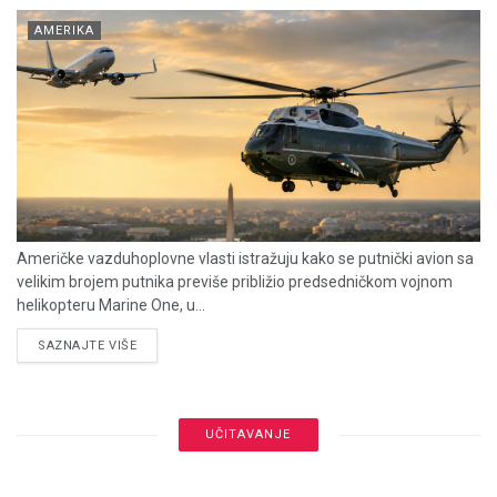
AMERIKA
Američke vazduhoplovne vlasti istražuju kako se putnički avion sa
velikim brojem putnika previše približio predsedničkom vojnom
helikopteru Marine One, u...
DETAILS
SAZNAJTE VIŠE
UČITAVANJE