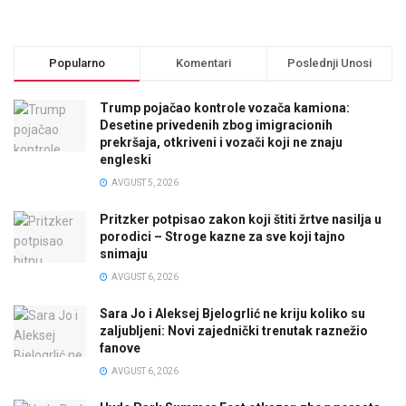
Popularno
Komentari
Poslednji Unosi
Trump pojačao kontrole vozača kamiona:
Desetine privedenih zbog imigracionih
prekršaja, otkriveni i vozači koji ne znaju
engleski
AVGUST 5, 2026
Pritzker potpisao zakon koji štiti žrtve nasilja u
porodici – Stroge kazne za sve koji tajno
snimaju
AVGUST 6, 2026
Sara Jo i Aleksej Bjelogrlić ne kriju koliko su
zaljubljeni: Novi zajednički trenutak raznežio
fanove
AVGUST 6, 2026