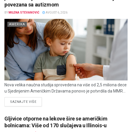
povezana sa autizmom
BY
MILENA STEVANOVIĆ
AVGUST 6, 2026
AMERIKA
Nova velika naučna studija sprovedena na više od 2,5 miliona dece
u Sjedinjenim Američkim Državama ponovo je potvrdila da MMR...
DETAILS
SAZNAJTE VIŠE
Gljivice otporne na lekove šire se američkim
bolnicama: Više od 170 slučajeva u Illinois-u