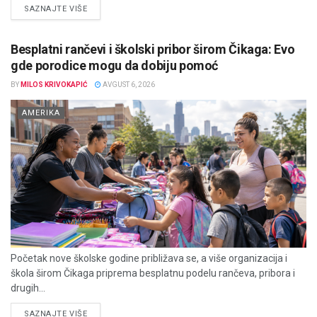
DETAILS
SAZNAJTE VIŠE
Besplatni rančevi i školski pribor širom Čikaga: Evo
gde porodice mogu da dobiju pomoć
BY
MILOS KRIVOKAPIĆ
AVGUST 6, 2026
AMERIKA
Početak nove školske godine približava se, a više organizacija i
škola širom Čikaga priprema besplatnu podelu rančeva, pribora i
drugih...
DETAILS
SAZNAJTE VIŠE