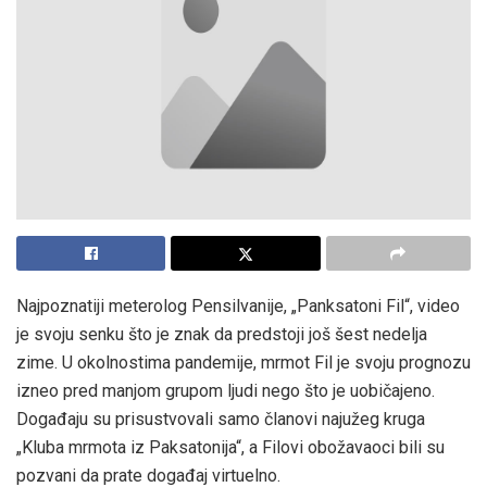
Najpoznatiji meterolog Pensilvanije, „Panksatoni Fil“, video
je svoju senku što je znak da predstoji još šest nedelja
zime. U okolnostima pandemije, mrmot Fil je svoju prognozu
izneo pred manjom grupom ljudi nego što je uobičajeno.
Događaju su prisustvovali samo članovi najužeg kruga
„Kluba mrmota iz Paksatonija“, a Filovi obožavaoci bili su
pozvani da prate događaj virtuelno.