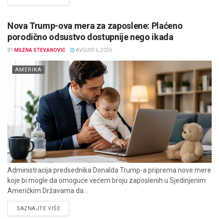
Nova Trump-ova mera za zaposlene: Plaćeno
porodično odsustvo dostupnije nego ikada
BY
MILENA STEVANOVIĆ
AVGUST 6, 2026
AMERIKA
Administracija predsednika Donalda Trump-a priprema nove mere
koje bi mogle da omoguće većem broju zaposlenih u Sjedinjenim
Američkim Državama da...
DETAILS
SAZNAJTE VIŠE