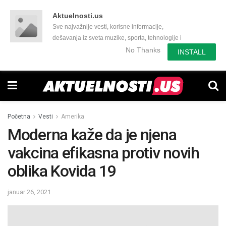
Aktuelnosti.us
Sve najvažnije vesti, korisne informacije,
dešavanja iz sveta muzike, sporta, tehnologije i
još mnogo toga zanimljivog.
No Thanks
INSTALL
Početna
Vesti
Amerika
Moderna kaže da je njena
vakcina efikasna protiv novih
oblika Kovida 19
januar 26, 2021