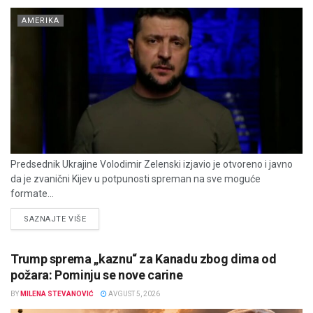
AMERIKA
Predsednik Ukrajine Volodimir Zelenski izjavio je otvoreno i javno
da je zvanični Kijev u potpunosti spreman na sve moguće
formate...
DETAILS
SAZNAJTE VIŠE
Trump sprema „kaznu“ za Kanadu zbog dima od
požara: Pominju se nove carine
BY
MILENA STEVANOVIĆ
AVGUST 5, 2026