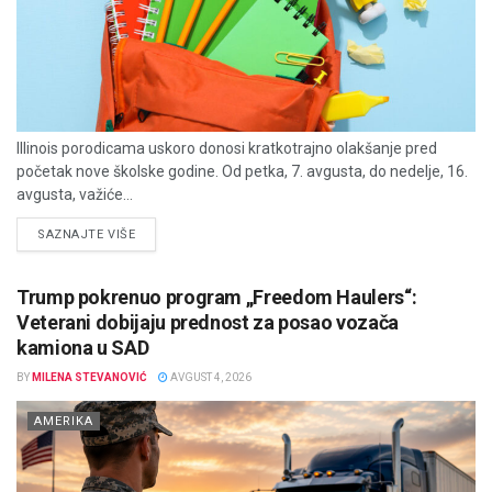
Illinois porodicama uskoro donosi kratkotrajno olakšanje pred
početak nove školske godine. Od petka, 7. avgusta, do nedelje, 16.
avgusta, važiće...
DETAILS
SAZNAJTE VIŠE
Trump pokrenuo program „Freedom Haulers“:
Veterani dobijaju prednost za posao vozača
kamiona u SAD
BY
MILENA STEVANOVIĆ
AVGUST 4, 2026
AMERIKA