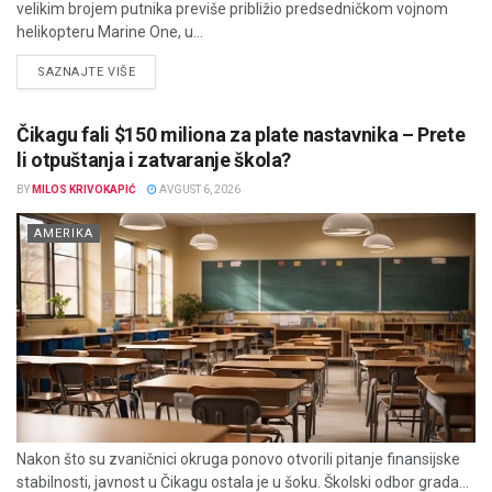
velikim brojem putnika previše približio predsedničkom vojnom
helikopteru Marine One, u...
DETAILS
SAZNAJTE VIŠE
Čikagu fali $150 miliona za plate nastavnika – Prete
li otpuštanja i zatvaranje škola?
BY
MILOS KRIVOKAPIĆ
AVGUST 6, 2026
AMERIKA
Nakon što su zvaničnici okruga ponovo otvorili pitanje finansijske
stabilnosti, javnost u Čikagu ostala je u šoku. Školski odbor grada...