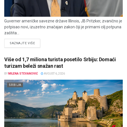
Guverner američke savezne države Illinois, JB Pritzker, zvanično je
potpisao novi, izuzetno značajan zakon čiji je primarni cilj potpuna
zaštita...
DETAILS
SAZNAJTE VIŠE
Više od 1,7 miliona turista posetilo Srbiju: Domaći
turizam beleži snažan rast
BY
MILENA STEVANOVIĆ
AVGUST 6, 2026
SRBIJA