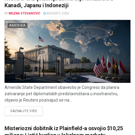
Kanadi, Japanu i Indoneziji
BY
MILENA STEVANOVIĆ
AVGUST 5, 2026
AMERIKA
Američki State Department obavestio je Congress da planira
zatvaranje pet diplomatskih predstavništava u inostranstvu,
objavio je Reuters pozivajući se na...
DETAILS
SAZNAJTE VIŠE
Misteriozni dobitnik iz Plainfield-a osvojio $10,25