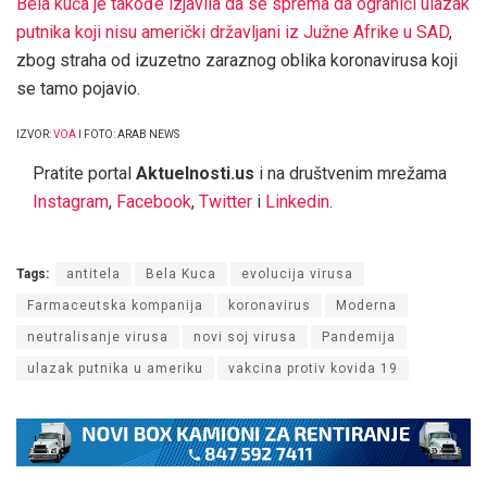
Bela kuća je takođe izjavila da se sprema da ograniči ulazak
putnika koji nisu američki državljani iz Južne Afrike u SAD
,
zbog straha od izuzetno zaraznog oblika koronavirusa koji
se tamo pojavio.
IZVOR:
VOA
I FOTO: ARAB NEWS
Pratite portal
Aktuelnosti.us
i na društvenim mrežama
Instagram
,
Facebook
,
Twitter
i
Linkedin
.
Tags:
antitela
Bela Kuca
evolucija virusa
Farmaceutska kompanija
koronavirus
Moderna
neutralisanje virusa
novi soj virusa
Pandemija
ulazak putnika u ameriku
vakcina protiv kovida 19