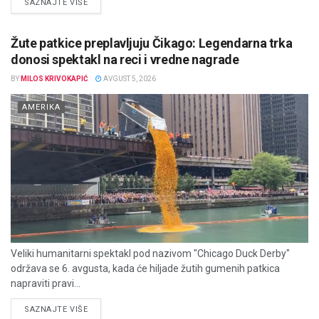
DETAILS
SAZNAJTE VIŠE
Žute patkice preplavljuju Čikago: Legendarna trka
donosi spektakl na reci i vredne nagrade
BY
MILOS KRIVOKAPIĆ
AVGUST 5, 2026
AMERIKA
Veliki humanitarni spektakl pod nazivom "Chicago Duck Derby"
održava se 6. avgusta, kada će hiljade žutih gumenih patkica
napraviti pravi...
DETAILS
SAZNAJTE VIŠE