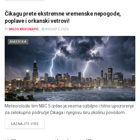
Čikagu prete ekstremne vremenske nepogode,
poplave i orkanski vetrovi!
BY
MILOS KRIVOKAPIĆ
AVGUST 5, 2026
AMERIKA
Meteorološki tim NBC 5 izdao je veoma ozbiljno i hitno upozorenje
za celokupno područje Čikaga i njegovu širu okolinu povodom...
DETAILS
SAZNAJTE VIŠE