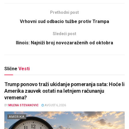
Prethodni post
Vrhovni sud odbacio tužbe protiv Trampa
Sledeći post
Ilinois: Najniži broj novozaraženih od oktobra
Slične
Vesti
Trump ponovo traži ukidanje pomeranja sata: Hoće li
Amerika zauvek ostati na letnjem računanju
vremena?
BY
MILENA STEVANOVIĆ
AVGUST 6, 2026
AMERIKA