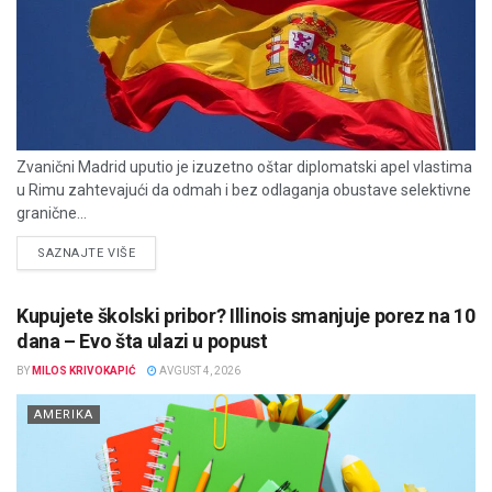
Zvanični Madrid uputio je izuzetno oštar diplomatski apel vlastima
u Rimu zahtevajući da odmah i bez odlaganja obustave selektivne
granične...
DETAILS
SAZNAJTE VIŠE
Kupujete školski pribor? Illinois smanjuje porez na 10
dana – Evo šta ulazi u popust
BY
MILOS KRIVOKAPIĆ
AVGUST 4, 2026
AMERIKA