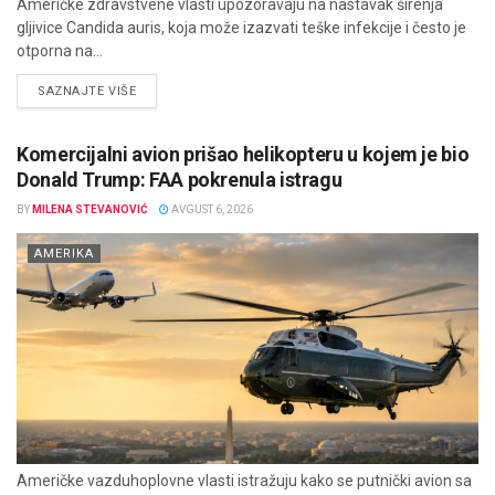
Američke zdravstvene vlasti upozoravaju na nastavak širenja
gljivice Candida auris, koja može izazvati teške infekcije i često je
otporna na...
DETAILS
SAZNAJTE VIŠE
Komercijalni avion prišao helikopteru u kojem je bio
Donald Trump: FAA pokrenula istragu
BY
MILENA STEVANOVIĆ
AVGUST 6, 2026
AMERIKA
Američke vazduhoplovne vlasti istražuju kako se putnički avion sa