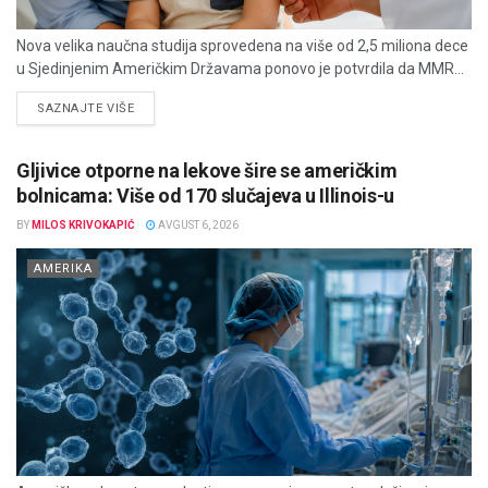
Nova velika naučna studija sprovedena na više od 2,5 miliona dece
u Sjedinjenim Američkim Državama ponovo je potvrdila da MMR...
DETAILS
SAZNAJTE VIŠE
Gljivice otporne na lekove šire se američkim
bolnicama: Više od 170 slučajeva u Illinois-u
BY
MILOS KRIVOKAPIĆ
AVGUST 6, 2026
AMERIKA