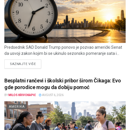
Predsednik SAD Donald Trump ponovo je pozvao američki Senat
da usvoji zakon kojim bi se ukinulo sezonsko pomeranje sata i...
DETAILS
SAZNAJTE VIŠE
Besplatni rančevi i školski pribor širom Čikaga: Evo
gde porodice mogu da dobiju pomoć
BY
MILOS KRIVOKAPIĆ
AVGUST 6, 2026
AMERIKA