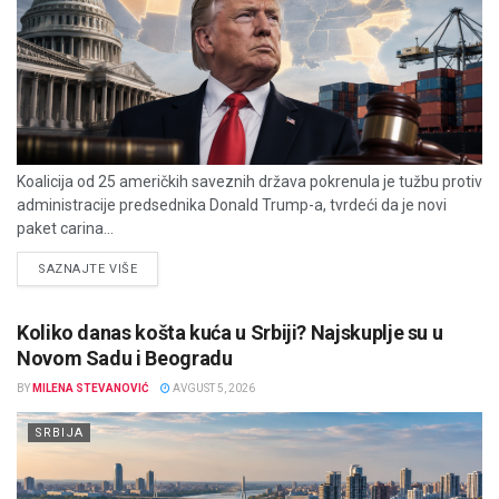
Koalicija od 25 američkih saveznih država pokrenula je tužbu protiv
administracije predsednika Donald Trump-a, tvrdeći da je novi
paket carina...
DETAILS
SAZNAJTE VIŠE
Koliko danas košta kuća u Srbiji? Najskuplje su u
Novom Sadu i Beogradu
BY
MILENA STEVANOVIĆ
AVGUST 5, 2026
SRBIJA