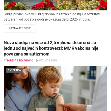
Srbija privlači sve veći broj domaćih i stranih gostiju, a rezultati
ostvareni od početka godine ukazuju da bi 2026. mogla...
DETAILS
SAZNAJTE VIŠE
Nova studija na više od 2,5 miliona dece srušila
jednu od najvećih kontroverzi: MMR vakcina nije
povezana sa autizmom
BY
MILENA STEVANOVIĆ
AVGUST 6, 2026
AMERIKA