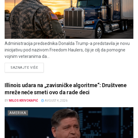
Administracija predsednika Donalda Trump-a predstavila je novu
inicijativu pod nazivom Freedom Haulers, čiji je cilj da pomogne
vojnim veteranima da...
DETAILS
SAZNAJTE VIŠE
Illinois udara na „zavisničke algoritme“: Društvene
mreže neće smeti ovo da rade deci
BY
MILOS KRIVOKAPIĆ
AVGUST 4, 2026
AMERIKA