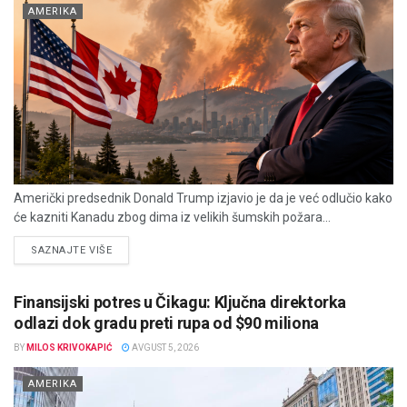
AMERIKA
Američki predsednik Donald Trump izjavio je da je već odlučio kako
će kazniti Kanadu zbog dima iz velikih šumskih požara...
DETAILS
SAZNAJTE VIŠE
Finansijski potres u Čikagu: Ključna direktorka
odlazi dok gradu preti rupa od $90 miliona
BY
MILOS KRIVOKAPIĆ
AVGUST 5, 2026
AMERIKA