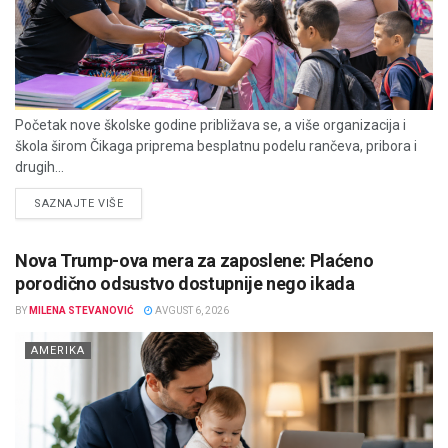
Početak nove školske godine približava se, a više organizacija i
škola širom Čikaga priprema besplatnu podelu rančeva, pribora i
drugih...
DETAILS
SAZNAJTE VIŠE
Nova Trump-ova mera za zaposlene: Plaćeno
porodično odsustvo dostupnije nego ikada
BY
MILENA STEVANOVIĆ
AVGUST 6, 2026
AMERIKA