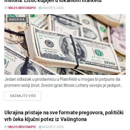
miliona: Listić kupljen u lokalnom marketu
BY
MILOS KRIVOKAPIĆ
AVGUST 5, 2026
AMERIKA
Jedan odlazak u prodavnicu u Plainfield-u mogao bi potpuno da
promeni nečiji život. Srećni igrač Illinois Lottery osvojio je jackpot...
DETAILS
SAZNAJTE VIŠE
Ukrajina pristaje na sve formate pregovora, politički
vrh čeka ključni potez iz Vašingtona
BY
MILOS KRIVOKAPIĆ
AVGUST 5, 2026