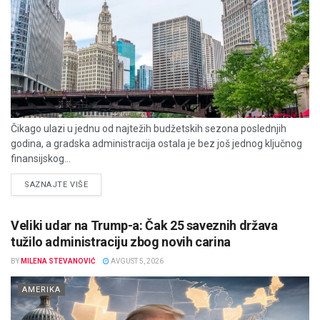
Čikago ulazi u jednu od najtežih budžetskih sezona poslednjih
godina, a gradska administracija ostala je bez još jednog ključnog
finansijskog...
DETAILS
SAZNAJTE VIŠE
Veliki udar na Trump-a: Čak 25 saveznih država
tužilo administraciju zbog novih carina
BY
MILENA STEVANOVIĆ
AVGUST 5, 2026
AMERIKA