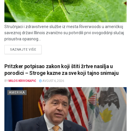
Stručnjaci i zdravstvene službe iz mesta Riverwoods u američkoj
saveznoj državi Illinois zvanično su potvrdili prvi ovogodišnji slučaj
prisustva opasnog...
DETAILS
SAZNAJTE VIŠE
Pritzker potpisao zakon koji štiti žrtve nasilja u
porodici – Stroge kazne za sve koji tajno snimaju
BY
MILOS KRIVOKAPIĆ
AVGUST 6, 2026
AMERIKA