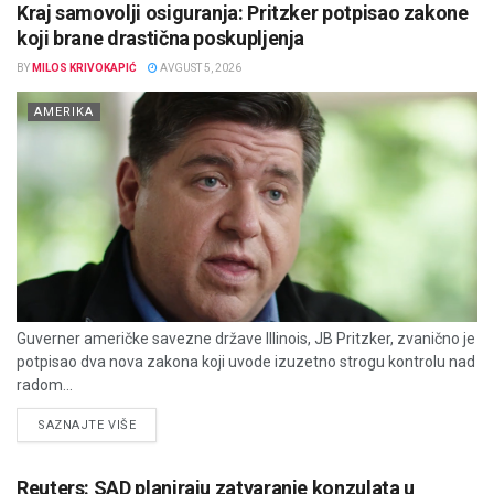
Kraj samovolji osiguranja: Pritzker potpisao zakone
koji brane drastična poskupljenja
BY
MILOS KRIVOKAPIĆ
AVGUST 5, 2026
AMERIKA
Guverner američke savezne države Illinois, JB Pritzker, zvanično je
potpisao dva nova zakona koji uvode izuzetno strogu kontrolu nad
radom...
DETAILS
SAZNAJTE VIŠE
Reuters: SAD planiraju zatvaranje konzulata u