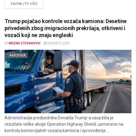
DETAILS
SAZNAJTE VIŠE
Trump pojačao kontrole vozača kamiona: Desetine
privedenih zbog imigracionih prekršaja, otkriveni i
vozači koji ne znaju engleski
BY
MILENA STEVANOVIĆ
AVGUST 5, 2026
AMERIKA
Administracija predsednika Donalda Trump-a saopštila je
rezultate velike akcije Operation Highway Shield, usmerene na
kontrolu komercijalnih vozača kamiona i sprovođenje...