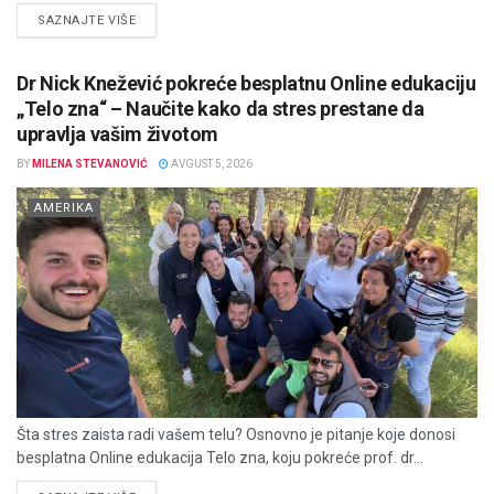
DETAILS
SAZNAJTE VIŠE
Dr Nick Knežević pokreće besplatnu Online edukaciju
„Telo zna“ – Naučite kako da stres prestane da
upravlja vašim životom
BY
MILENA STEVANOVIĆ
AVGUST 5, 2026
AMERIKA
Šta stres zaista radi vašem telu? Osnovno je pitanje koje donosi
besplatna Online edukacija Telo zna, koju pokreće prof. dr...