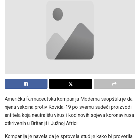
Američka farmaceutska kompanija Moderna saopštila je da
njena vakcina protiv Kovida-19 po svemu sudeći proizvodi
antitela koja neutrališu virus i kod novih sojeva koronavirusa
otkrivenih u Britaniji i Južnoj Africi.
Kompanija je navela da je sprovela studije kako bi proverila