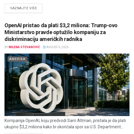
DETAILS
SAZNAJTE VIŠE
OpenAI pristao da plati $3,2 miliona: Trump-ovo
Ministarstvo pravde optužilo kompaniju za
diskriminaciju američkih radnika
BY
MILENA STEVANOVIĆ
AVGUST 6, 2026
AMERIKA
Kompanija OpenAI, koju predvodi Sam Altman, pristala je da plati
ukupno $3,2 miliona kako bi okončala spor sa U.S. Department...