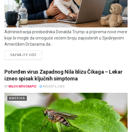
Administracija predsednika Donalda Trump-a priprema nove mere
koje bi mogle da omoguće većem broju zaposlenih u Sjedinjenim
Američkim Državama da...
DETAILS
SAZNAJTE VIŠE
Potvrđen virus Zapadnog Nila blizu Čikaga – Lekar
izneo spisak ključnih simptoma
BY
MILOS KRIVOKAPIĆ
AVGUST 6, 2026
AMERIKA