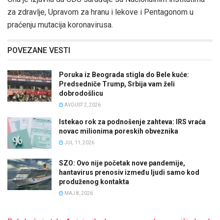
za zdravlje, Upravom za hranu i lekove i Pentagonom u
praćenju mutacija koronavirusa.
POVEZANE VESTI
Poruka iz Beograda stigla do Bele kuće:
Predsedniče Trump, Srbija vam želi
dobrodošlicu
AVGUST 2, 2026
Istekao rok za podnošenje zahteva: IRS vraća
novac milionima poreskih obveznika
JUL 11, 2026
SZO: Ovo nije početak nove pandemije,
hantavirus prenosiv između ljudi samo kod
produženog kontakta
MAJ 8, 2026