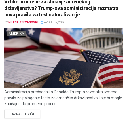
Velike promene za sticanje američkog
državljanstva? Trump-ova administracija razmatra
nova pravila za test naturalizacije
BY
MILENA STEVANOVIĆ
AVGUST 5, 2026
AMERIKA
Administracija predsednika Donalda Trump-a razmatra izmene
pravila za polaganje testa za američko državljanstvo koje bi mogle
značajno da promene proces...
DETAILS
SAZNAJTE VIŠE