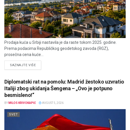
Prodaja kuća u Srbiji nastavila je da raste tokom 2025. godine.
Prema podacima Republičkog geodetskog zavoda (RGZ),
prosečna cena kuće...
DETAILS
SAZNAJTE VIŠE
Diplomatski rat na pomolu: Madrid žestoko uzvratio
Italiji zbog ukidanja Šengena – „Ovo je potpuno
besmisleno!“
BY
MILOS KRIVOKAPIĆ
AVGUST 5, 2026
SVET