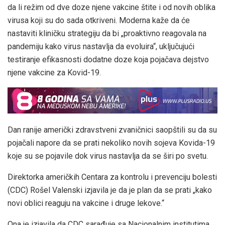
da li režim od dve doze njene vakcine štite i od novih oblika
virusa koji su do sada otkriveni. Moderna kaže da će
nastaviti kliničku strategiju da bi „proaktivno reagovala na
pandemiju kako virus nastavlja da evoluira“, uključujući
testiranje efikasnosti dodatne doze koja pojačava dejstvo
njene vakcine za Kovid-19.
Dan ranije američki zdravstveni zvaničnici saopštili su da su
pojačali napore da se prati nekoliko novih sojeva Kovida-19
koje su se pojavile dok virus nastavlja da se širi po svetu.
Direktorka američkih Centara za kontrolu i prevenciju bolesti
(CDC) Rošel Valenski
izjavila je da je plan da se prati „kako
novi oblici reaguju na vakcine i druge lekove.“
Ona je izjavila da CDC sarađuje sa Nacionalnim institutima