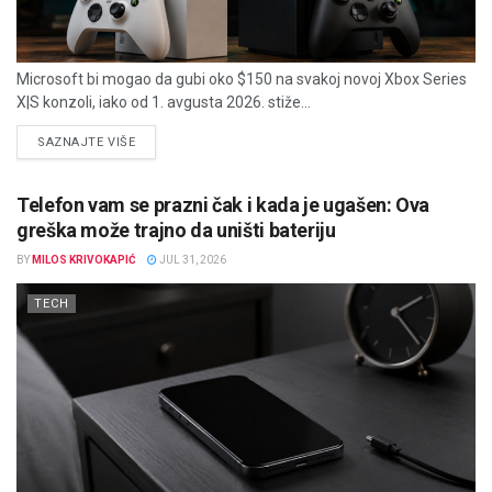
Microsoft bi mogao da gubi oko $150 na svakoj novoj Xbox Series
X|S konzoli, iako od 1. avgusta 2026. stiže...
DETAILS
SAZNAJTE VIŠE
Telefon vam se prazni čak i kada je ugašen: Ova
greška može trajno da uništi bateriju
BY
MILOS KRIVOKAPIĆ
JUL 31, 2026
TECH