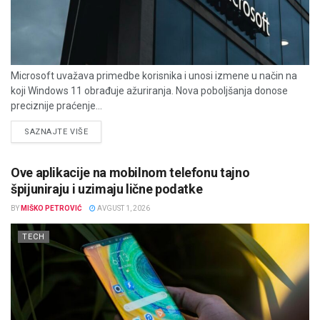
Microsoft uvažava primedbe korisnika i unosi izmene u način na
koji Windows 11 obrađuje ažuriranja. Nova poboljšanja donose
preciznije praćenje...
DETAILS
SAZNAJTE VIŠE
Ove aplikacije na mobilnom telefonu tajno
špijuniraju i uzimaju lične podatke
BY
MIŠKO PETROVIĆ
AVGUST 1, 2026
TECH