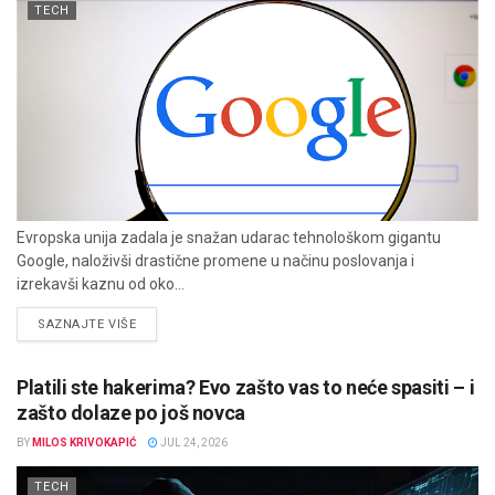
TECH
Evropska unija zadala je snažan udarac tehnološkom gigantu
Google, naloživši drastične promene u načinu poslovanja i
izrekavši kaznu od oko...
DETAILS
SAZNAJTE VIŠE
Platili ste hakerima? Evo zašto vas to neće spasiti – i
zašto dolaze po još novca
BY
MILOS KRIVOKAPIĆ
JUL 24, 2026
TECH