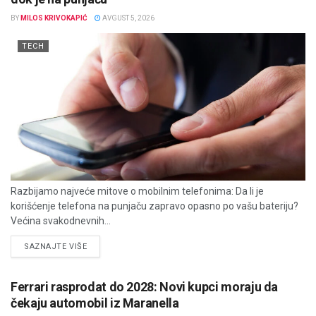
BY
MILOS KRIVOKAPIĆ
AVGUST 5, 2026
TECH
Razbijamo najveće mitove o mobilnim telefonima: Da li je
korišćenje telefona na punjaču zapravo opasno po vašu bateriju?
Većina svakodnevnih...
DETAILS
SAZNAJTE VIŠE
Ferrari rasprodat do 2028: Novi kupci moraju da
čekaju automobil iz Maranella