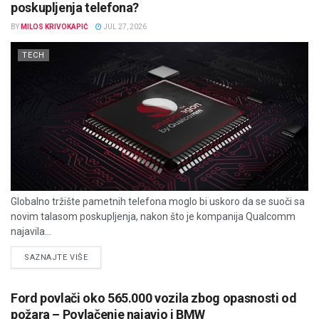
poskupljenja telefona?
BY
MILOS KRIVOKAPIĆ
JUL 27, 2026
TECH
Globalno tržište pametnih telefona moglo bi uskoro da se suoči sa
novim talasom poskupljenja, nakon što je kompanija Qualcomm
najavila...
DETAILS
SAZNAJTE VIŠE
Ford povlači oko 565.000 vozila zbog opasnosti od
požara – Povlačenje najavio i BMW