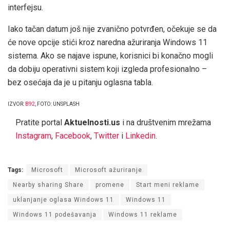
interfejsu.
Iako tačan datum još nije zvanično potvrđen, očekuje se da
će nove opcije stići kroz naredna ažuriranja Windows 11
sistema. Ako se najave ispune, korisnici bi konačno mogli
da dobiju operativni sistem koji izgleda profesionalno –
bez osećaja da je u pitanju oglasna tabla.
IZVOR:
B92
, FOTO: UNSPLASH
Pratite portal
Aktuelnosti.us
i na društvenim mrežama
Instagram
,
Facebook
,
Twitter
i
Linkedin
.
Tags:
Microsoft
Microsoft ažuriranje
Nearby sharing Share
promene
Start meni reklame
uklanjanje oglasa Windows 11
Windows 11
Windows 11 podešavanja
Windows 11 reklame