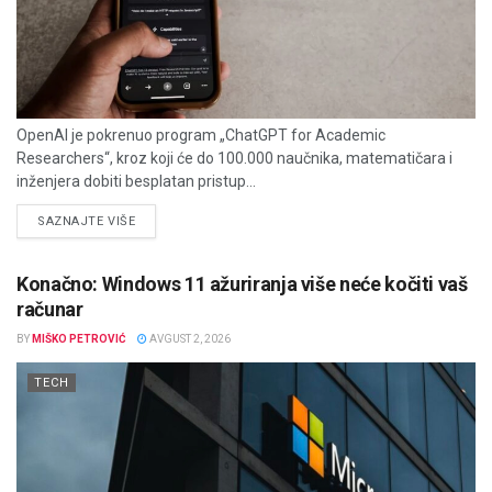
OpenAI je pokrenuo program „ChatGPT for Academic
Researchers“, kroz koji će do 100.000 naučnika, matematičara i
inženjera dobiti besplatan pristup...
DETAILS
SAZNAJTE VIŠE
Konačno: Windows 11 ažuriranja više neće kočiti vaš
računar
BY
MIŠKO PETROVIĆ
AVGUST 2, 2026
TECH