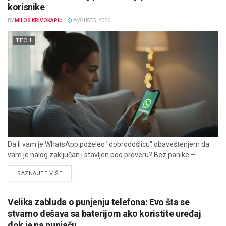
korisnike
BY
MILOS KRIVOKAPIĆ
AVGUST 5, 2026
TECH
Da li vam je WhatsApp poželeo "dobrodošlicu" obaveštenjem da
vam je nalog zaključan i stavljen pod proveru? Bez panike –...
DETAILS
SAZNAJTE VIŠE
Velika zabluda o punjenju telefona: Evo šta se
stvarno dešava sa baterijom ako koristite uređaj
dok je na punjaču