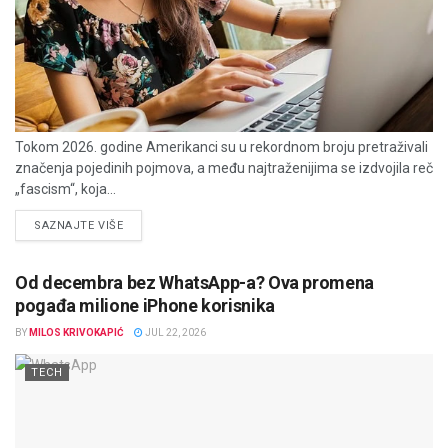
Tokom 2026. godine Amerikanci su u rekordnom broju pretraživali
značenja pojedinih pojmova, a među najtraženijima se izdvojila reč
„fascism“, koja...
DETAILS
SAZNAJTE VIŠE
Od decembra bez WhatsApp-a? Ova promena
pogađa milione iPhone korisnika
BY
MILOS KRIVOKAPIĆ
JUL 22, 2026
TECH