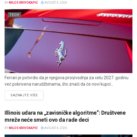
BY
MILOS KRIVOKAPIĆ
AVGUST 4, 2026
TECH
Ferrari je potvrdio da je njegova proizvodnja za celu 2027. godinu
već pokrivena narudžbinama, što znači da će novi kupci...
DETAILS
SAZNAJTE VIŠE
Illinois udara na „zavisničke algoritme“: Društvene
mreže neće smeti ovo da rade deci
BY
MILOS KRIVOKAPIĆ
AVGUST 4, 2026