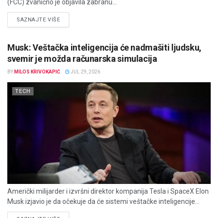
(FCC) zvanično je objavila zabranu...
DETAILS
SAZNAJTE VIŠE
Musk: Veštačka inteligencija će nadmašiti ljudsku,
svemir je možda računarska simulacija
BY
MILOS KRIVOKAPIĆ
JUL 29, 2026
TECH
Američki milijarder i izvršni direktor kompanija Tesla i SpaceX Elon
Musk izjavio je da očekuje da će sistemi veštačke inteligencije...