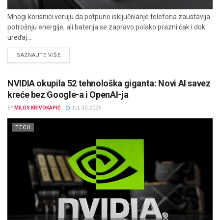
Mnogi korisnici veruju da potpuno isključivanje telefona zaustavlja
potrošnju energije, ali baterija se zapravo polako prazni čak i dok
uređaj...
DETAILS
SAZNAJTE VIŠE
NVIDIA okupila 52 tehnološka giganta: Novi AI savez
kreće bez Google-a i OpenAI-ja
BY
MILOS KRIVOKAPIĆ
JUL 30, 2026
TECH