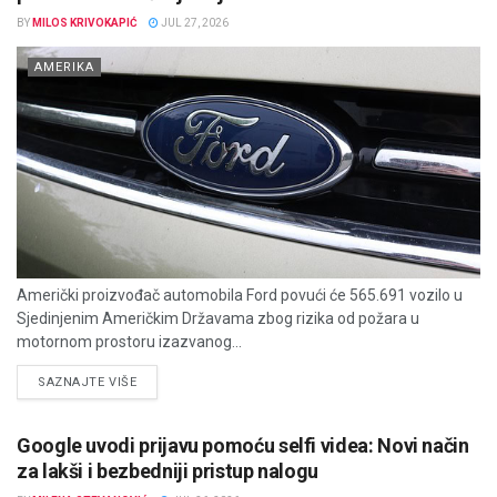
BY
MILOS KRIVOKAPIĆ
JUL 27, 2026
AMERIKA
Američki proizvođač automobila Ford povući će 565.691 vozilo u
Sjedinjenim Američkim Državama zbog rizika od požara u
motornom prostoru izazvanog...
DETAILS
SAZNAJTE VIŠE
Google uvodi prijavu pomoću selfi videa: Novi način
za lakši i bezbedniji pristup nalogu