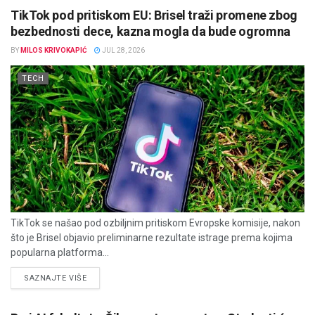
TikTok pod pritiskom EU: Brisel traži promene zbog
bezbednosti dece, kazna mogla da bude ogromna
BY
MILOS KRIVOKAPIĆ
JUL 28, 2026
TECH
TikTok se našao pod ozbiljnim pritiskom Evropske komisije, nakon
što je Brisel objavio preliminarne rezultate istrage prema kojima
popularna platforma...
DETAILS
SAZNAJTE VIŠE