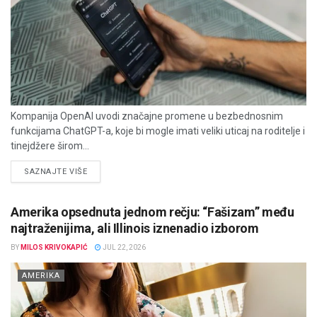
Kompanija OpenAI uvodi značajne promene u bezbednosnim
funkcijama ChatGPT-a, koje bi mogle imati veliki uticaj na roditelje i
tinejdžere širom...
DETAILS
SAZNAJTE VIŠE
Amerika opsednuta jednom rečju: “Fašizam” među
najtraženijima, ali Illinois iznenadio izborom
BY
MILOS KRIVOKAPIĆ
JUL 22, 2026
AMERIKA