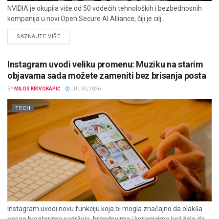
NVIDIA je okupila više od 50 vodećih tehnoloških i bezbednosnih
kompanija u novi Open Secure AI Alliance, čiji je cilj...
DETAILS
SAZNAJTE VIŠE
Instagram uvodi veliku promenu: Muziku na starim
objavama sada možete zameniti bez brisanja posta
BY
MILOS KRIVOKAPIĆ
JUL 30, 2026
TECH
Instagram uvodi novu funkciju koja bi mogla značajno da olakša
posao kreatorima sadržaja, brendovima i korisnicima koji žele da