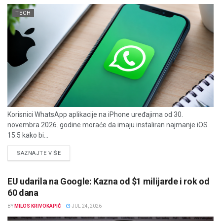
TECH
Korisnici WhatsApp aplikacije na iPhone uređajima od 30.
novembra 2026. godine moraće da imaju instaliran najmanje iOS
15.5 kako bi...
DETAILS
SAZNAJTE VIŠE
EU udarila na Google: Kazna od $1 milijarde i rok od
60 dana
BY
MILOS KRIVOKAPIĆ
JUL 24, 2026