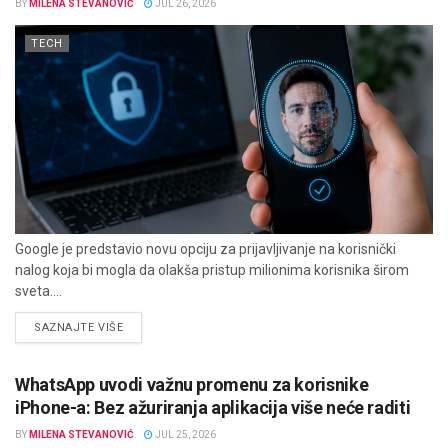
BY
MILENA STEVANOVIĆ
JUL 26, 2026
TECH
Google je predstavio novu opciju za prijavljivanje na korisnički
nalog koja bi mogla da olakša pristup milionima korisnika širom
sveta....
DETAILS
SAZNAJTE VIŠE
WhatsApp uvodi važnu promenu za korisnike
iPhone-a: Bez ažuriranja aplikacija više neće raditi
BY
MILENA STEVANOVIĆ
JUL 25, 2026