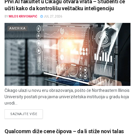
Prvi AI fakultet u Čikagu otvara vrata – Studenti će
učiti kako da kontrolišu veštačku inteligenciju
BY
MILOS KRIVOKAPIĆ
JUL 27, 2026
AMERIKA
Čikago ulazi u novu eru obrazovanja, pošto će Northeastern Illinois
University postati prva javna univerzitetska institucija u gradu koja
uvodi...
DETAILS
SAZNAJTE VIŠE
Qualcomm diže cene čipova – da li stiže novi talas