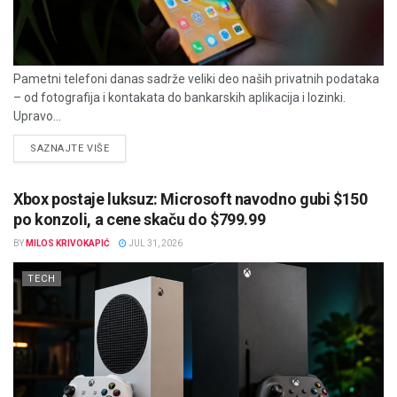
Pametni telefoni danas sadrže veliki deo naših privatnih podataka
– od fotografija i kontakata do bankarskih aplikacija i lozinki.
Upravo...
DETAILS
SAZNAJTE VIŠE
Xbox postaje luksuz: Microsoft navodno gubi $150
po konzoli, a cene skaču do $799.99
BY
MILOS KRIVOKAPIĆ
JUL 31, 2026
TECH