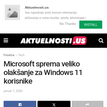
Aktuelnosti.us
Sve najvažnije vesti, korisne informacije,
dešavanja iz sveta muzike, sporta, tehnologije i
još mnogo toga zanimljivog.
No Thanks
INSTALL
Početna
Tech
Microsoft sprema veliko
olakšanje za Windows 11
korisnike
januar 7, 2026