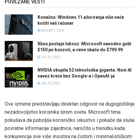
POVEZANE VESTI
Konačno: Windows 11 ažuriranja više neće
kočiti vaš računar
AVGUST 2, 2026
Xbox postaje luksuz: Microsoft navodno gubi
$150 po konzoli, a cene skaču do $799.99
JUL 31, 2026
NVIDIA okupila 52 tehnološka giganta: Novi AI
savez kreće bez Google-a i OpenAI-ja
JUL 30, 2026
Ove izmene predstavljaju direktan odgovor na dugogodišnje
nezadovoljstvo korisnika širom sveta. Microsoft time
pokušava da poboljša korisničko iskustvo i pokaže da sluša
povratne informacije zajednice, naročito u trenutku kada
konkurencija sve više insistira na čistom i minimalističkom