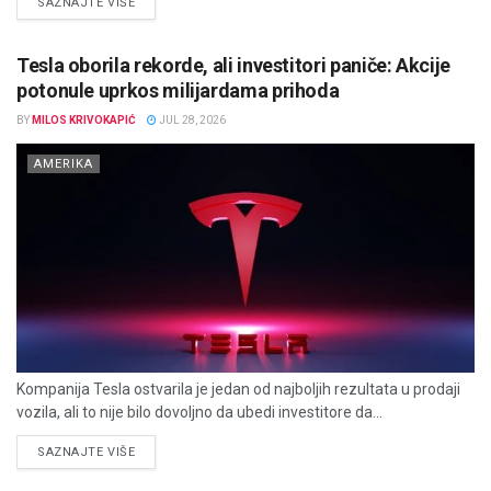
DETAILS
SAZNAJTE VIŠE
Tesla oborila rekorde, ali investitori paniče: Akcije
potonule uprkos milijardama prihoda
BY
MILOS KRIVOKAPIĆ
JUL 28, 2026
AMERIKA
Kompanija Tesla ostvarila je jedan od najboljih rezultata u prodaji
vozila, ali to nije bilo dovoljno da ubedi investitore da...
DETAILS
SAZNAJTE VIŠE