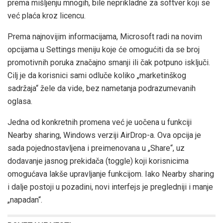
prema mišljenju mnogih, bile neprikladne za softver koji se
već plaća kroz licencu.
Prema najnovijim informacijama, Microsoft radi na novim
opcijama u Settings meniju koje će omogućiti da se broj
promotivnih poruka značajno smanji ili čak potpuno isključi.
Cilj je da korisnici sami odluče koliko „marketinškog
sadržaja“ žele da vide, bez nametanja podrazumevanih
oglasa.
Jedna od konkretnih promena već je uočena u funkciji
Nearby sharing, Windows verziji AirDrop-a. Ova opcija je
sada pojednostavljena i preimenovana u „Share“, uz
dodavanje jasnog prekidača (toggle) koji korisnicima
omogućava lakše upravljanje funkcijom. Iako Nearby sharing
i dalje postoji u pozadini, novi interfejs je pregledniji i manje
„napadan“.