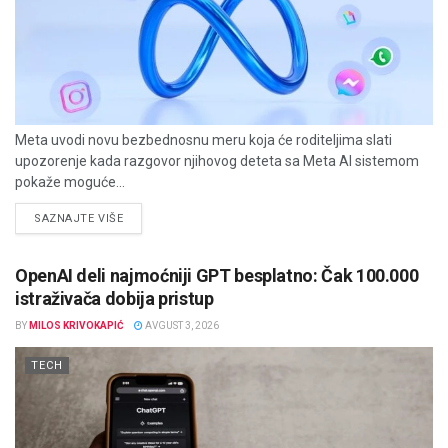
Meta uvodi novu bezbednosnu meru koja će roditeljima slati
upozorenje kada razgovor njihovog deteta sa Meta AI sistemom
pokaže moguće...
DETAILS
SAZNAJTE VIŠE
OpenAI deli najmoćniji GPT besplatno: Čak 100.000
istraživača dobija pristup
BY
MILOS KRIVOKAPIĆ
AVGUST 3, 2026
TECH