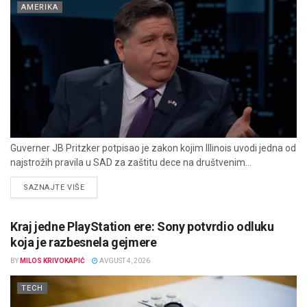
AMERIKA
Guverner JB Pritzker potpisao je zakon kojim Illinois uvodi jedna od
najstrožih pravila u SAD za zaštitu dece na društvenim...
DETAILS
SAZNAJTE VIŠE
Kraj jedne PlayStation ere: Sony potvrdio odluku
koja je razbesnela gejmere
BY
MILOS KRIVOKAPIĆ
AVGUST 4, 2026
TECH