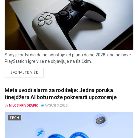
Sony je potvrdio da ne odustaje od plana da od 2028. godine nove
PlayStation igre više ne objavljuje na fizičkim...
DETAILS
SAZNAJTE VIŠE
Meta uvodi alarm za roditelje: Jedna poruka
tinejdžera AI botu može pokrenuti upozorenje
BY
MILOS KRIVOKAPIĆ
AVGUST 3, 2026
TECH