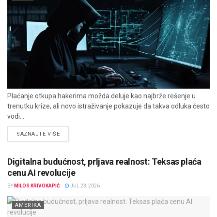
Plaćanje otkupa hakerima možda deluje kao najbrže rešenje u
trenutku krize, ali novo istraživanje pokazuje da takva odluka često
vodi...
DETAILS
SAZNAJTE VIŠE
Digitalna budućnost, prljava realnost: Teksas plaća
cenu AI revolucije
BY
MILOS KRIVOKAPIĆ
JUL 23, 2026
AMERIKA