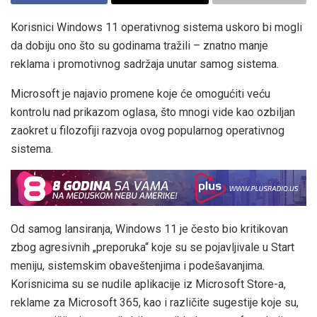
Korisnici Windows 11 operativnog sistema uskoro bi mogli
da dobiju ono što su godinama tražili – znatno manje
reklama i promotivnog sadržaja unutar samog sistema.
Microsoft je najavio promene koje će omogućiti veću
kontrolu nad prikazom oglasa, što mnogi vide kao ozbiljan
zaokret u filozofiji razvoja ovog popularnog operativnog
sistema.
Od samog lansiranja, Windows 11 je često bio kritikovan
zbog agresivnih „preporuka“ koje su se pojavljivale u Start
meniju, sistemskim obaveštenjima i podešavanjima.
Korisnicima su se nudile aplikacije iz Microsoft Store-a,
reklame za Microsoft 365, kao i različite sugestije koje su,