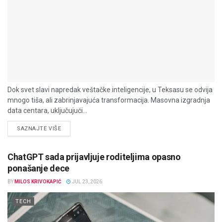
Dok svet slavi napredak veštačke inteligencije, u Teksasu se odvija
mnogo tiša, ali zabrinjavajuća transformacija. Masovna izgradnja
data centara, uključujući...
DETAILS
SAZNAJTE VIŠE
ChatGPT sada prijavljuje roditeljima opasno
ponašanje dece
BY
MILOS KRIVOKAPIĆ
JUL 23, 2026
TECH