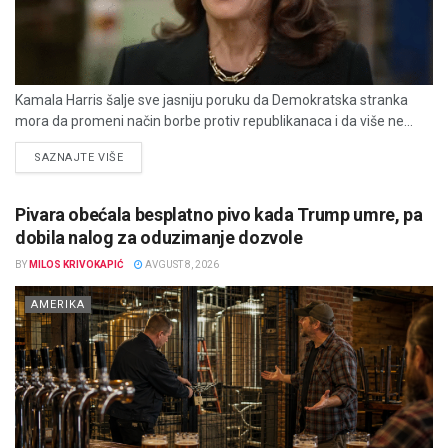
Kamala Harris šalje sve jasniju poruku da Demokratska stranka
mora da promeni način borbe protiv republikanaca i da više ne...
DETAILS
SAZNAJTE VIŠE
Pivara obećala besplatno pivo kada Trump umre, pa
dobila nalog za oduzimanje dozvole
BY
MILOS KRIVOKAPIĆ
AVGUST 8, 2026
AMERIKA