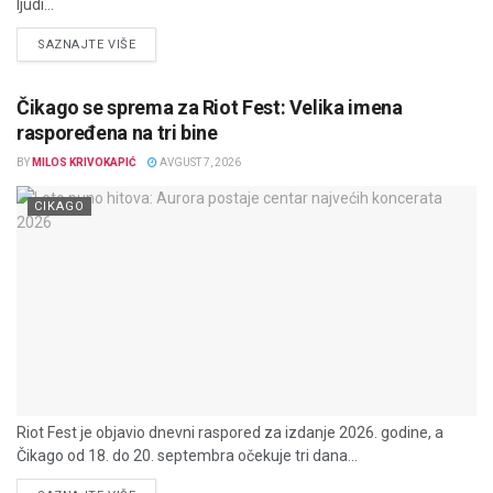
ljudi...
DETAILS
SAZNAJTE VIŠE
Čikago se sprema za Riot Fest: Velika imena
raspoređena na tri bine
BY
MILOS KRIVOKAPIĆ
AVGUST 7, 2026
CIKAGO
Riot Fest je objavio dnevni raspored za izdanje 2026. godine, a
Čikago od 18. do 20. septembra očekuje tri dana...