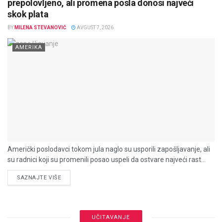
prepolovljeno, ali promena posla donosi najveći
skok plata
BY
MILENA STEVANOVIĆ
AVGUST 7, 2026
AMERIKA
Američki poslodavci tokom jula naglo su usporili zapošljavanje, ali
su radnici koji su promenili posao uspeli da ostvare najveći rast...
DETAILS
SAZNAJTE VIŠE
UČITAVANJE