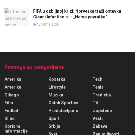
FIFA u ozbiljnoj krizi: Norveška traži ostavku
Gianni Infantino-a – „Nema povratka“
AVGUST 8, 2026
Pretraga po kategorijama
Amerika
Kosarka
Tech
Amerika
Lifestyle
Tenis
Cikago
Muzika
Tradicija
Film
Ostali Sportovi
TV
Fudbal
Predstavljamo
Uopsteno
Klinci
Sport
Vesti
Korisne
Srbija
Zabava
Informacije
Svet
Zanimljivosti