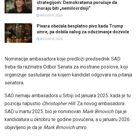
strategijom: Demokratama poručuje da
moraju biti „nemilosrdniji“
AVGUST 8, 2026
Pivara obećala besplatno pivo kada Trump
umre, pa dobila nalog za oduzimanje dozvole
AVGUST 8, 2026
Nominacije ambasadora koje predloži predsednik SAD
treba da razmatra Odbor Senata za inostrane poslove, koji
organizuje saslušanje na kojem kandidat odgovara na pitanja
senatora.
SAD nemaju ambasadora u Srbiji od januara 2025. kada je tu
poziciju napustio
Christopher Hill
. Za novog ambasadora
SAD u martu 2025. bio je nominovan
Mark Brnovich
čija je
kandidatura u oktobru te godine povučena, a u januaru 2026.
objavljeno je da je
Mark Brnovich
umro.