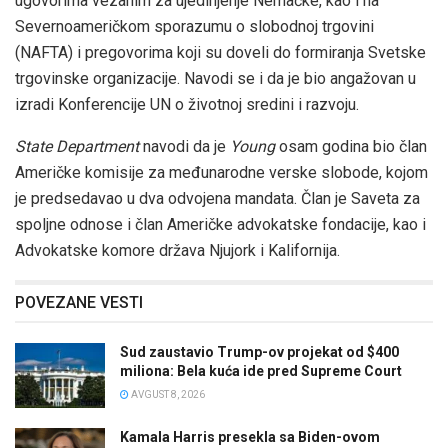
ugovorima vezanim za ujedinjenje Nemačke, kao i na
Severnoameričkom sporazumu o slobodnoj trgovini
(NAFTA) i pregovorima koji su doveli do formiranja Svetske
trgovinske organizacije. Navodi se i da je bio angažovan u
izradi Konferencije UN o životnoj sredini i razvoju.
State Department
navodi da je
Young
osam godina bio član
Američke komisije za međunarodne verske slobode, kojom
je predsedavao u dva odvojena mandata. Član je Saveta za
spoljne odnose i član Američke advokatske fondacije, kao i
Advokatske komore država Njujork i Kalifornija.
POVEZANE VESTI
Sud zaustavio Trump-ov projekat od $400
miliona: Bela kuća ide pred Supreme Court
AVGUST 8, 2026
Kamala Harris presekla sa Biden-ovom