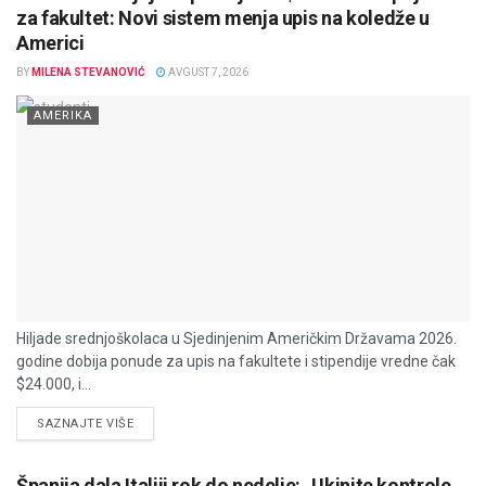
za fakultet: Novi sistem menja upis na koledže u
Americi
BY
MILENA STEVANOVIĆ
AVGUST 7, 2026
AMERIKA
Hiljade srednjoškolaca u Sjedinjenim Američkim Državama 2026.
godine dobija ponude za upis na fakultete i stipendije vredne čak
$24.000, i...
DETAILS
SAZNAJTE VIŠE
Španija dala Italiji rok do nedelje: „Ukinite kontrole