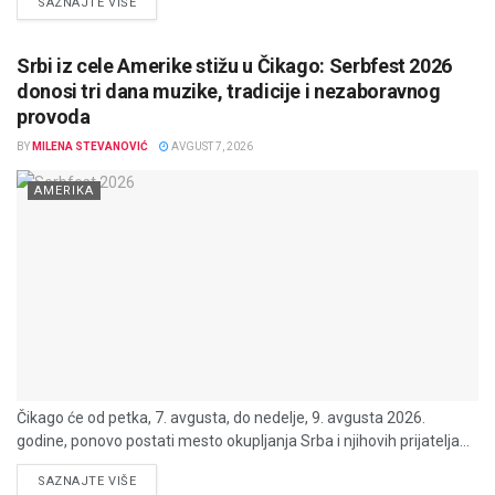
DETAILS
SAZNAJTE VIŠE
Srbi iz cele Amerike stižu u Čikago: Serbfest 2026
donosi tri dana muzike, tradicije i nezaboravnog
provoda
BY
MILENA STEVANOVIĆ
AVGUST 7, 2026
AMERIKA
Čikago će od petka, 7. avgusta, do nedelje, 9. avgusta 2026.
godine, ponovo postati mesto okupljanja Srba i njihovih prijatelja...
DETAILS
SAZNAJTE VIŠE