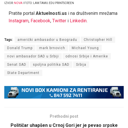
IZVOR:
NOVA
I FOTO: LAW.TAMU.EDU PRINTSCREEN
Pratite portal
Aktuelnosti.us
i na društvenim mrežama
Instagram
,
Facebook
,
Twitter
i
Linkedin
.
Tags:
američki ambasador u Beogradu
Christopher Hill
Donald Trump
mark brnovich
Michael Young
novi ambasador SAD u Srbiji
odnosi Srbije i Amerike
Senat SAD
spoljna politika SAD
Srbija
State Department
Prethodni post
Političar uhapšen u Crnoj Gori jer je pevao srpske