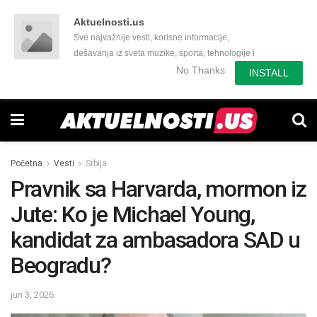
Aktuelnosti.us
Sve najvažnije vesti, korisne informacije,
dešavanja iz sveta muzike, sporta, tehnologije i
još mnogo toga zanimljivog.
No Thanks
INSTALL
Početna
Vesti
Srbija
Pravnik sa Harvarda, mormon iz
Jute: Ko je Michael Young,
kandidat za ambasadora SAD u
Beogradu?
jun 3, 2026