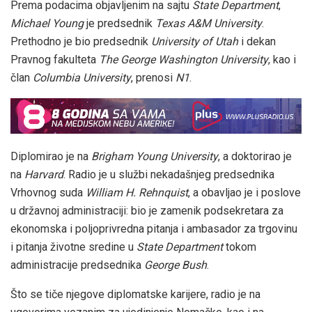
Prema podacima objavljenim na sajtu
State Department
,
Michael Young
je predsednik
Texas A&M University
.
Prethodno je bio predsednik
University of Utah
i dekan
Pravnog fakulteta
The George Washington University
, kao i
član
Columbia University
, prenosi
N1
.
Diplomirao je na
Brigham Young University
, a doktorirao je
na
Harvard
. Radio je u službi nekadašnjeg predsednika
Vrhovnog suda
William H. Rehnquist
, a obavljao je i poslove
u državnoj administraciji: bio je zamenik podsekretara za
ekonomska i poljoprivredna pitanja i ambasador za trgovinu
i pitanja životne sredine u
State Department
tokom
administracije predsednika
George Bush
.
Što se tiče njegove diplomatske karijere, radio je na