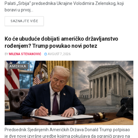
Palati „Srbija“ predsednika Ukrajine Volodimira Zelenskog, koji
boravi u prvoj...
DETAILS
SAZNAJTE VIŠE
Ko će ubuduće dobijati američko državljanstvo
rođenjem? Trump povukao novi potez
BY
MILENA STEVANOVIĆ
AVGUST 7, 2026
AMERIKA
Predsednik Sjedinjenih Američkih Država Donald Trump potpisao
je dve nove izvršne uredbe kojima pokušava da ograniči pravo na