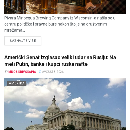
Pivara Minocqua Brewing Company iz Wisconsin-a našla se u
centru političke i pravne bure nakon što je na društvenim
mrežama...
DETAILS
SAZNAJTE VIŠE
Američki Senat izglasao veliki udar na Rusiju: Na
meti Putin, banke i kupci ruske nafte
BY
MILOS KRIVOKAPIĆ
AVGUST 8, 2026
AMERIKA