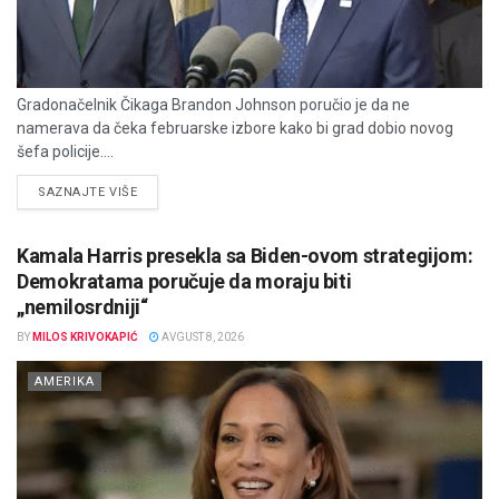
Gradonačelnik Čikaga Brandon Johnson poručio je da ne
namerava da čeka februarske izbore kako bi grad dobio novog
šefa policije....
DETAILS
SAZNAJTE VIŠE
Kamala Harris presekla sa Biden-ovom strategijom:
Demokratama poručuje da moraju biti
„nemilosrdniji“
BY
MILOS KRIVOKAPIĆ
AVGUST 8, 2026
AMERIKA