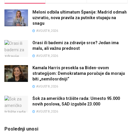
Meloni odbila ultimatum Španije: Madrid odmah
uzvratio, nova pravila za putnike stupaju na
snagu
AVGUST 8, 2026
Orasi ili bademi za zdravije srce? Jedan ima
malu, ali važnu prednost
AVGUST 8, 2026
Kamala Harris presekla sa Biden-ovom
strategijom: Demokratama poručuje da moraju
biti „nemilosrdniji“
AVGUST 8, 2026
Šok za američko tržište rada: Umesto 95.000
novih poslova, SAD izgubile 23.000
AVGUST 8, 2026
Poslednji unosi