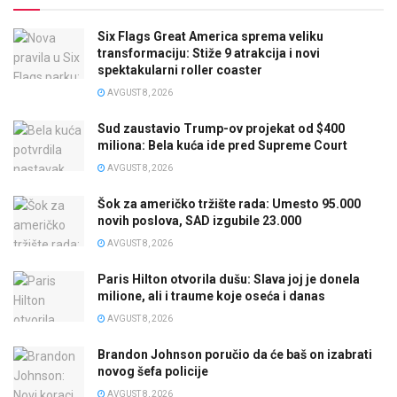
Six Flags Great America sprema veliku
transformaciju: Stiže 9 atrakcija i novi
spektakularni roller coaster
AVGUST 8, 2026
Sud zaustavio Trump-ov projekat od $400
miliona: Bela kuća ide pred Supreme Court
AVGUST 8, 2026
Šok za američko tržište rada: Umesto 95.000
novih poslova, SAD izgubile 23.000
AVGUST 8, 2026
Paris Hilton otvorila dušu: Slava joj je donela
milione, ali i traume koje oseća i danas
AVGUST 8, 2026
Brandon Johnson poručio da će baš on izabrati
novog šefa policije
AVGUST 8, 2026