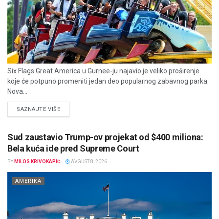
Six Flags Great America u Gurnee-ju najavio je veliko proširenje
koje će potpuno promeniti jedan deo popularnog zabavnog parka.
Nova...
DETAILS
SAZNAJTE VIŠE
Sud zaustavio Trump-ov projekat od $400 miliona:
Bela kuća ide pred Supreme Court
BY
MILOS KRIVOKAPIĆ
AVGUST 8, 2026
AMERIKA