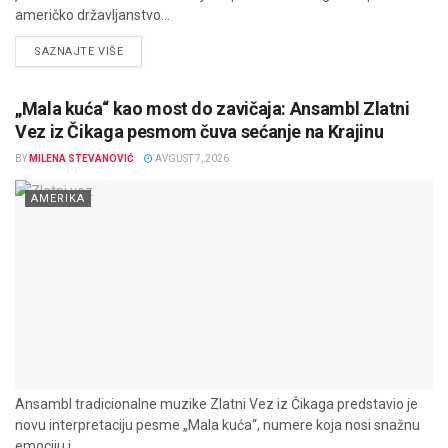
američko državljanstvo...
DETAILS
SAZNAJTE VIŠE
„Mala kuća“ kao most do zavičaja: Ansambl Zlatni
Vez iz Čikaga pesmom čuva sećanje na Krajinu
BY
MILENA STEVANOVIĆ
AVGUST 7, 2026
AMERIKA
Ansambl tradicionalne muzike Zlatni Vez iz Čikaga predstavio je
novu interpretaciju pesme „Mala kuća“, numere koja nosi snažnu
emociju i...