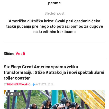
pesme
Sledeći post
Američka dužnička kriza: Svaki peti građanin čeka
tačku pucanja pre nego što potraži pomoć za dugove
na kreditnim karticama
Slične
Vesti
Six Flags Great America sprema veliku
transformaciju: Stiže 9 atrakcija i novi spektakularni
roller coaster
BY
MILOS KRIVOKAPIĆ
AVGUST 8, 2026
AMERIKA