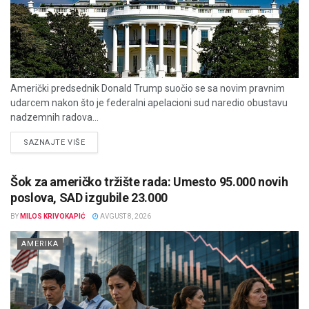
Američki predsednik Donald Trump suočio se sa novim pravnim
udarcem nakon što je federalni apelacioni sud naredio obustavu
nadzemnih radova...
DETAILS
SAZNAJTE VIŠE
Šok za američko tržište rada: Umesto 95.000 novih
poslova, SAD izgubile 23.000
BY
MILOS KRIVOKAPIĆ
AVGUST 8, 2026
AMERIKA