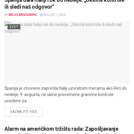
ili sledi naš odgovor“
BY
MILOS KRIVOKAPIĆ
AVGUST 7, 2026
SVET
Španija je otvoreno zapretila Italiji uzvratnim merama ako Rim do
nedelje, 9. avgusta, ne ukine privremene granične kontrole
uvedene za...
DETAILS
SAZNAJTE VIŠE
Alarm na američkom tržištu rada: Zapošljavanje