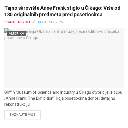
Tajno skrovište Anne Frank stiglo u Čikago: Više od
130 originalnih predmeta pred posetiocima
BY
MILOS KRIVOKAPIĆ
AVGUST 7, 2026
AMERIKA
Griffin Museum of Science and Industry u Čikagu otvorio je izložbu
„Anne Frank: The Exhibition“, koja posetiocima donosi detaljnu
rekonstrukciju...
DETAILS
SAZNAJTE VIŠE