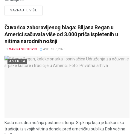
DETAILS
SAZNAJTE VIŠE
Čuvarica zaboravljenog blaga: Biljana Regan u
Americi sačuvala više od 3.000 priča ispletenih u
nitima narodnih nošnji
BY
MARINA VUCKOVIC
AVGUST 7, 2026
AMERIKA
Kada narodna nošnja postane istorija: Srpkinja koja je balkansku
tradiciju iz svojih vitrina donela pred američku publiku Dok većina