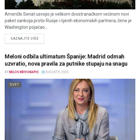
Američki Senat usvojio je velikom dvostranačkom većinom novi
paket sankcija protiv Rusije i njenih ekonomskih partnera, čime je
Washington pojačao...
DETAILS
SAZNAJTE VIŠE
Meloni odbila ultimatum Španije: Madrid odmah
uzvratio, nova pravila za putnike stupaju na snagu
BY
MILOS KRIVOKAPIĆ
AVGUST 8, 2026
SVET