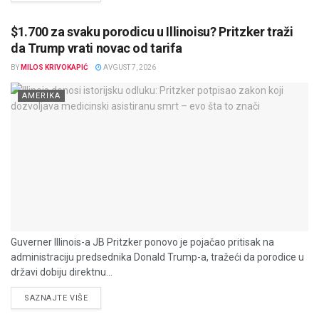
$1.700 za svaku porodicu u Illinoisu? Pritzker traži
da Trump vrati novac od tarifa
BY
MILOS KRIVOKAPIĆ
AVGUST 7, 2026
AMERIKA
Guverner Illinois-a JB Pritzker ponovo je pojačao pritisak na
administraciju predsednika Donald Trump-a, tražeći da porodice u
državi dobiju direktnu...
DETAILS
SAZNAJTE VIŠE