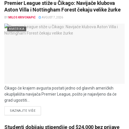
Premier League stiže u Čikago: Navijače klubova
Aston Villa i Nottingham Forest čekaju velike žurke
BY
MILOS KRIVOKAPIĆ
AVGUST 7, 2026
AMERIKA
Čikago će krajem avgusta postati jedno od glavnih američkih
okupljališta navijača Premier League, pošto je najavljeno da će
grad ugostiti...
DETAILS
SAZNAJTE VIŠE
Studenti dobijaju stipendije od $24.000 bez prijave