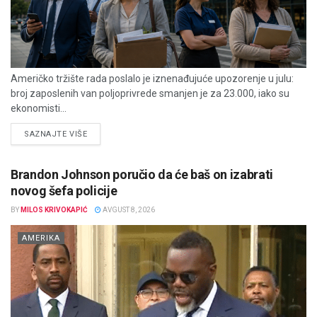
Američko tržište rada poslalo je iznenađujuće upozorenje u julu:
broj zaposlenih van poljoprivrede smanjen je za 23.000, iako su
ekonomisti...
DETAILS
SAZNAJTE VIŠE
Brandon Johnson poručio da će baš on izabrati
novog šefa policije
BY
MILOS KRIVOKAPIĆ
AVGUST 8, 2026
AMERIKA