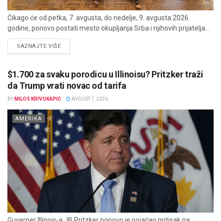
Čikago će od petka, 7. avgusta, do nedelje, 9. avgusta 2026.
godine, ponovo postati mesto okupljanja Srba i njihovih prijatelja...
DETAILS
SAZNAJTE VIŠE
$1.700 za svaku porodicu u Illinoisu? Pritzker traži
da Trump vrati novac od tarifa
BY
MILOS KRIVOKAPIĆ
AVGUST 7, 2026
AMERIKA
Guverner Illinois-a JB Pritzker ponovo je pojačao pritisak na