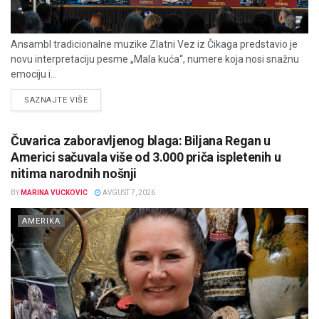
Ansambl tradicionalne muzike Zlatni Vez iz Čikaga predstavio je
novu interpretaciju pesme „Mala kuća“, numere koja nosi snažnu
emociju i...
DETAILS
SAZNAJTE VIŠE
Čuvarica zaboravljenog blaga: Biljana Regan u
Americi sačuvala više od 3.000 priča ispletenih u
nitima narodnih nošnji
BY
MARINA VUCKOVIC
AVGUST 7, 2026
AMERIKA