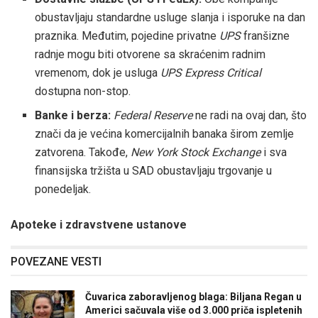
obustavljaju standardne usluge slanja i isporuke na dan
praznika. Međutim, pojedine privatne
UPS
franšizne
radnje mogu biti otvorene sa skraćenim radnim
vremenom, dok je usluga
UPS Express Critical
dostupna non-stop.
Banke i berza:
Federal Reserve
ne radi na ovaj dan, što
znači da je većina komercijalnih banaka širom zemlje
zatvorena. Takođe,
New York Stock Exchange
i sva
finansijska tržišta u SAD obustavljaju trgovanje u
ponedeljak.
Apoteke i zdravstvene ustanove
POVEZANE VESTI
Čuvarica zaboravljenog blaga: Biljana Regan u
Americi sačuvala više od 3.000 priča ispletenih