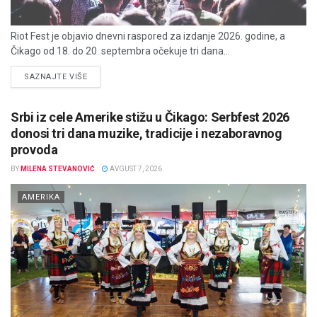
Riot Fest je objavio dnevni raspored za izdanje 2026. godine, a
Čikago od 18. do 20. septembra očekuje tri dana...
DETAILS
SAZNAJTE VIŠE
Srbi iz cele Amerike stižu u Čikago: Serbfest 2026
donosi tri dana muzike, tradicije i nezaboravnog
provoda
BY
MILENA STEVANOVIĆ
AVGUST 7, 2026
AMERIKA