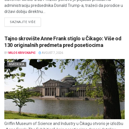
administraciju predsednika Donald Trump-a, tražeći da porodice u
državi dobiju direktnu...
DETAILS
SAZNAJTE VIŠE
Tajno skrovište Anne Frank stiglo u Čikago: Više od
130 originalnih predmeta pred posetiocima
BY
MILOS KRIVOKAPIĆ
AVGUST 7, 2026
AMERIKA
Griffin Museum of Science and Industry u Čikagu otvorio je izložbu