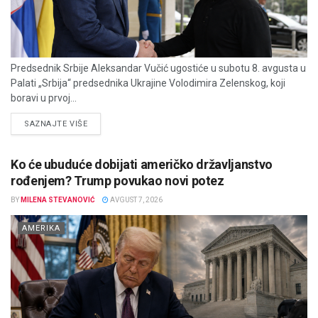
Predsednik Srbije Aleksandar Vučić ugostiće u subotu 8. avgusta u
Palati „Srbija“ predsednika Ukrajine Volodimira Zelenskog, koji
boravi u prvoj...
DETAILS
SAZNAJTE VIŠE
Ko će ubuduće dobijati američko državljanstvo
rođenjem? Trump povukao novi potez
BY
MILENA STEVANOVIĆ
AVGUST 7, 2026
AMERIKA