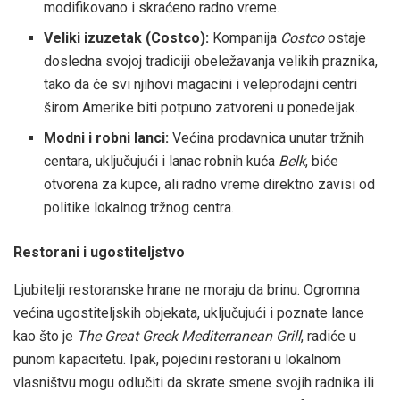
modifikovano i skraćeno radno vreme.
Veliki izuzetak (Costco):
Kompanija
Costco
ostaje
dosledna svojoj tradiciji obeležavanja velikih praznika,
tako da će svi njihovi magacini i veleprodajni centri
širom Amerike biti potpuno zatvoreni u ponedeljak.
Modni i robni lanci:
Većina prodavnica unutar tržnih
centara, uključujući i lanac robnih kuća
Belk
, biće
otvorena za kupce, ali radno vreme direktno zavisi od
politike lokalnog tržnog centra.
Restorani i ugostiteljstvo
Ljubitelji restoranske hrane ne moraju da brinu. Ogromna
većina ugostiteljskih objekata, uključujući i poznate lance
kao što je
The Great Greek Mediterranean Grill
, radiće u
punom kapacitetu. Ipak, pojedini restorani u lokalnom
vlasništvu mogu odlučiti da skrate smene svojih radnika ili