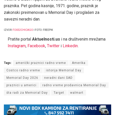
praznika. Pet godina kasnije, 1971. godine, praznik je
zakonski preimenovan u Memorial Day i proglašen za
savezni neradni dan.
IZVOR:
FOX32CHICAGO
I FOTO: FREEPIK
Pratite portal
Aktuelnosti.us
i na društvenim mrežama
Instagram
,
Facebook
,
Twitter
i
Linkedin
.
Tags:
američki praznici radno vreme
Amerika
Costco radno vreme
istorija Memorial Day
Memorial Day 2026
neradni dani SAD
praznici u americi
radno vreme prodavnica Memorial Day
šta radi za Memorial Day
Target
walmart