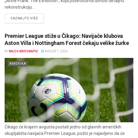
„Anne Frank: The Exhibition“, koja posetiocima donosi detaljnu
rekonstrukciju...
DETAILS
SAZNAJTE VIŠE
Premier League stiže u Čikago: Navijače klubova
Aston Villa i Nottingham Forest čekaju velike žurke
BY
MILOS KRIVOKAPIĆ
AVGUST 7, 2026
AMERIKA
Čikago će krajem avgusta postati jedno od glavnih američkih
okupljališta navijača Premier League, pošto je najavljeno da će