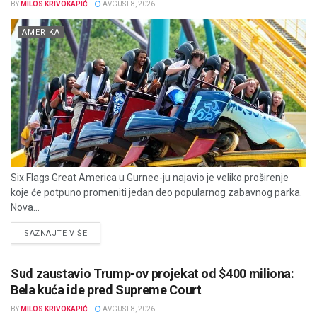
BY
MILOS KRIVOKAPIĆ
AVGUST 8, 2026
AMERIKA
Six Flags Great America u Gurnee-ju najavio je veliko proširenje
koje će potpuno promeniti jedan deo popularnog zabavnog parka.
Nova...
DETAILS
SAZNAJTE VIŠE
Sud zaustavio Trump-ov projekat od $400 miliona:
Bela kuća ide pred Supreme Court
BY
MILOS KRIVOKAPIĆ
AVGUST 8, 2026