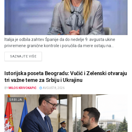
Italija je odbila zahtev Španije da do nedelje 9. avgusta ukine
privremene granične kontrole i poručila da mere ostaju na...
DETAILS
SAZNAJTE VIŠE
Istorijska poseta Beogradu: Vučić i Zelenski otvaraju
tri važne teme za Srbiju i Ukrajinu
BY
MILOS KRIVOKAPIĆ
AVGUST 8, 2026
SRBIJA