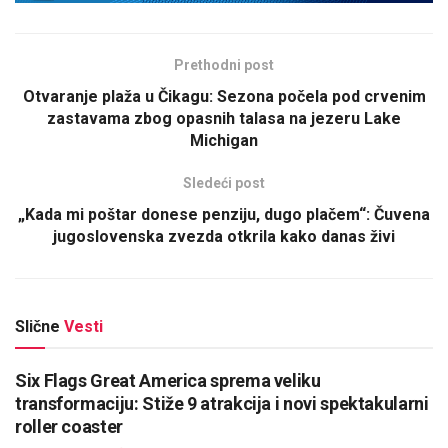
Prethodni post
Otvaranje plaža u Čikagu: Sezona počela pod crvenim
zastavama zbog opasnih talasa na jezeru Lake
Michigan
Sledeći post
„Kada mi poštar donese penziju, dugo plačem“: Čuvena
jugoslovenska zvezda otkrila kako danas živi
Slične
Vesti
Six Flags Great America sprema veliku
transformaciju: Stiže 9 atrakcija i novi spektakularni
roller coaster