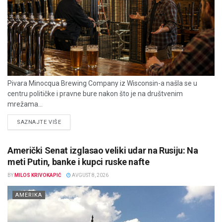
Pivara Minocqua Brewing Company iz Wisconsin-a našla se u
centru političke i pravne bure nakon što je na društvenim
mrežama...
DETAILS
SAZNAJTE VIŠE
Američki Senat izglasao veliki udar na Rusiju: Na
meti Putin, banke i kupci ruske nafte
BY
MILOS KRIVOKAPIĆ
AVGUST 8, 2026
AMERIKA