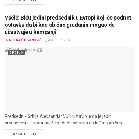
Vučić: Biću jedini predsednik u Evropi koji će podneti
ostavku da bi kao običan građanin mogao da
učestvuje u kampanji
BY
MILENA STEVANOVIĆ
AVGUST 7, 2026
SRBIJA
Predsednik Srbije Aleksandar Vučić izjavio je da je jedini
predsednik u Evropi koji će podneti ostavku da bi "kao običan...
DETAILS
SAZNAJTE VIŠE