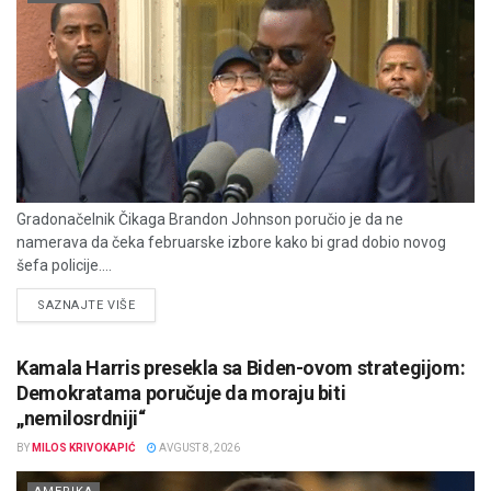
Gradonačelnik Čikaga Brandon Johnson poručio je da ne
namerava da čeka februarske izbore kako bi grad dobio novog
šefa policije....
DETAILS
SAZNAJTE VIŠE
Kamala Harris presekla sa Biden-ovom strategijom:
Demokratama poručuje da moraju biti
„nemilosrdniji“
BY
MILOS KRIVOKAPIĆ
AVGUST 8, 2026