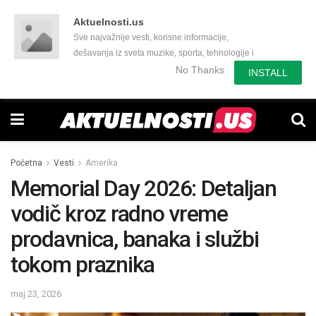
Aktuelnosti.us
Sve najvažnije vesti, korisne informacije,
dešavanja iz sveta muzike, sporta, tehnologije i
još mnogo toga zanimljivog.
No Thanks
INSTALL
Početna
Vesti
Amerika
Memorial Day 2026: Detaljan
vodič kroz radno vreme
prodavnica, banaka i službi
tokom praznika
maj 23, 2026