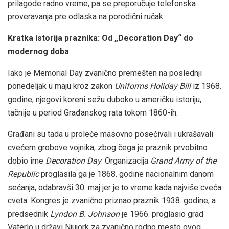
prilagode radno vreme, pa se preporučuje telefonska
proveravanja pre odlaska na porodični ručak.
Kratka istorija praznika: Od „Decoration Day“ do
modernog doba
Iako je Memorial Day zvanično premešten na poslednji
ponedeljak u maju kroz zakon
Uniforms Holiday Bill
iz 1968.
godine, njegovi koreni sežu duboko u američku istoriju,
tačnije u period Građanskog rata tokom 1860-ih.
Građani su tada u proleće masovno posećivali i ukrašavali
cvećem grobove vojnika, zbog čega je praznik prvobitno
dobio ime
Decoration Day
. Organizacija
Grand Army of the
Republic
proglasila ga je 1868. godine nacionalnim danom
sećanja, odabravši 30. maj jer je to vreme kada najviše cveća
cveta. Kongres je zvanično priznao praznik 1938. godine, a
predsednik
Lyndon B. Johnson
je 1966. proglasio grad
Vaterlo u državi Njujork za zvanično rodno mesto ovog