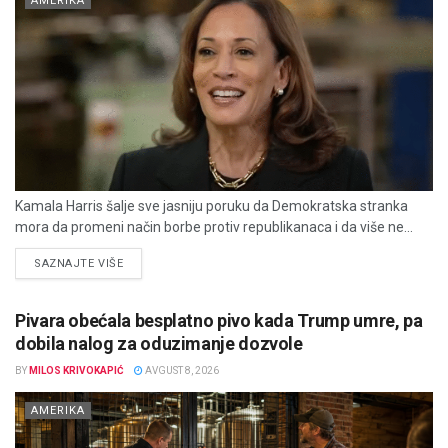
AMERIKA
Kamala Harris šalje sve jasniju poruku da Demokratska stranka
mora da promeni način borbe protiv republikanaca i da više ne...
DETAILS
SAZNAJTE VIŠE
Pivara obećala besplatno pivo kada Trump umre, pa
dobila nalog za oduzimanje dozvole
BY
MILOS KRIVOKAPIĆ
AVGUST 8, 2026
AMERIKA