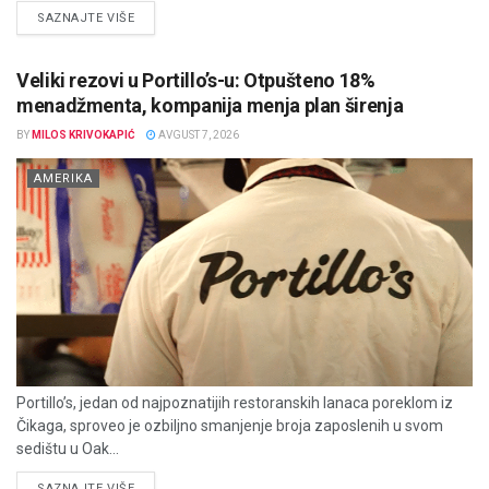
DETAILS
SAZNAJTE VIŠE
Veliki rezovi u Portillo’s-u: Otpušteno 18%
menadžmenta, kompanija menja plan širenja
BY
MILOS KRIVOKAPIĆ
AVGUST 7, 2026
AMERIKA
Portillo’s, jedan od najpoznatijih restoranskih lanaca poreklom iz
Čikaga, sproveo je ozbiljno smanjenje broja zaposlenih u svom
sedištu u Oak...
DETAILS
SAZNAJTE VIŠE