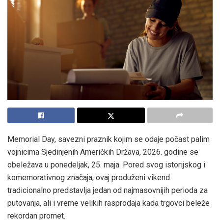
Memorial Day, savezni praznik kojim se odaje počast palim
vojnicima Sjedinjenih Američkih Država, 2026. godine se
obeležava u ponedeljak, 25. maja. Pored svog istorijskog i
komemorativnog značaja, ovaj produženi vikend
tradicionalno predstavlja jedan od najmasovnijih perioda za
putovanja, ali i vreme velikih rasprodaja kada trgovci beleže
rekordan promet.