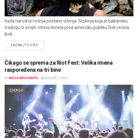
Kada narodna nošnja postane istorija: Srpkinja koja je balkansku
tradiciju iz svojih vitrina donela pred američku publiku Dok većina
ljudi...
DETAILS
SAZNAJTE VIŠE
Čikago se sprema za Riot Fest: Velika imena
raspoređena na tri bine
BY
MILOS KRIVOKAPIĆ
AVGUST 7, 2026
CIKAGO