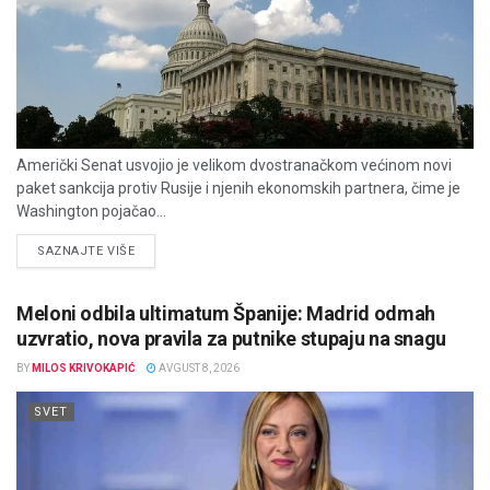
Američki Senat usvojio je velikom dvostranačkom većinom novi
paket sankcija protiv Rusije i njenih ekonomskih partnera, čime je
Washington pojačao...
DETAILS
SAZNAJTE VIŠE
Meloni odbila ultimatum Španije: Madrid odmah
uzvratio, nova pravila za putnike stupaju na snagu
BY
MILOS KRIVOKAPIĆ
AVGUST 8, 2026
SVET