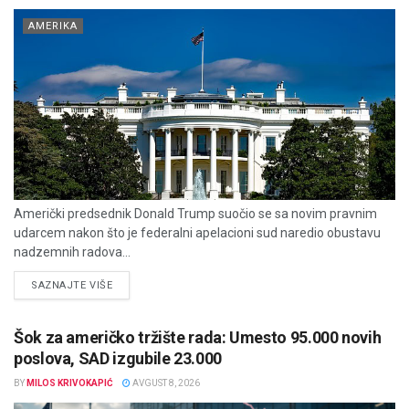
AMERIKA
Američki predsednik Donald Trump suočio se sa novim pravnim
udarcem nakon što je federalni apelacioni sud naredio obustavu
nadzemnih radova...
DETAILS
SAZNAJTE VIŠE
Šok za američko tržište rada: Umesto 95.000 novih
poslova, SAD izgubile 23.000
BY
MILOS KRIVOKAPIĆ
AVGUST 8, 2026