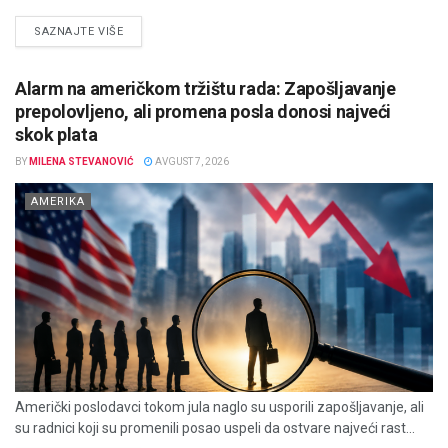
DETAILS
SAZNAJTE VIŠE
Alarm na američkom tržištu rada: Zapošljavanje
prepolovljeno, ali promena posla donosi najveći
skok plata
BY
MILENA STEVANOVIĆ
AVGUST 7, 2026
AMERIKA
Američki poslodavci tokom jula naglo su usporili zapošljavanje, ali
su radnici koji su promenili posao uspeli da ostvare najveći rast...