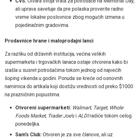
CVS:
Otvara svoja vrata za potrošače na Memorial Day,
ali uprava savetuje da pre polaska proverite radno
vreme lokalne poslovnice zbog mogućih izmena u
pojedinačnim gradovima.
Prodavnice hrane i maloprodajni lanci
Za razliku od državnih institucija, većina velikih
supermarketa i trgovačkih lanaca ostaje otvorena kako bi
izašla u susret potrošačima tokom jednog od najvećih
šoping vikenda u godini. Ponuda se kreće od osnovnih
namirnica do artikala koji dostižu vrednosti od preko $1000
na prazničnim popustima:
Otvoreni supermarketi:
Walmart
,
Target
,
Whole
Foods Market
,
Trader Joe’s
i
ALDI
radiće tokom celog
ponedeljka.
Sam’s Club:
Otvoren je za sve članove, ali uz