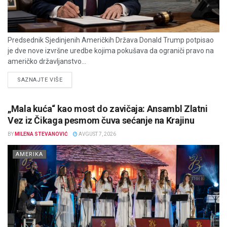
Predsednik Sjedinjenih Američkih Država Donald Trump potpisao
je dve nove izvršne uredbe kojima pokušava da ograniči pravo na
američko državljanstvo...
DETAILS
SAZNAJTE VIŠE
„Mala kuća“ kao most do zavičaja: Ansambl Zlatni
Vez iz Čikaga pesmom čuva sećanje na Krajinu
BY
MILENA STEVANOVIĆ
AVGUST 7, 2026
AMERIKA