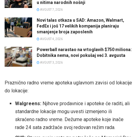
u nitima narodnih nošnji
AVGUST 7, 2026
Novi talas otkaza u SAD: Amazon, Walmart,
FedEx i još 17 velikih kompanija planiraju
smanjenje broja zaposlenih
AVGUST 4, 2026
Powerball narastao na vrtoglavih $750 miliona:
Dobitnika nema, novi pokušaj već 3. avgusta
AVGUST 3, 2026
Praznično radno vreme apoteka uglavnom zavisi od lokacije
do lokacije:
Walgreens:
Njihove prodavnice i apoteke će raditi, ali
standardne lokacije mogu uvesti izmenjeno ili
skraćeno radno vreme. Dežurne apoteke koje inače
rade 24 sata zadržaće svoj redovan režim rada.