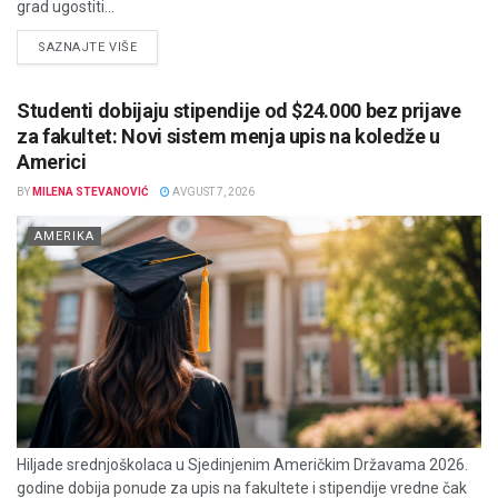
grad ugostiti...
DETAILS
SAZNAJTE VIŠE
Studenti dobijaju stipendije od $24.000 bez prijave
za fakultet: Novi sistem menja upis na koledže u
Americi
BY
MILENA STEVANOVIĆ
AVGUST 7, 2026
AMERIKA
Hiljade srednjoškolaca u Sjedinjenim Američkim Državama 2026.
godine dobija ponude za upis na fakultete i stipendije vredne čak