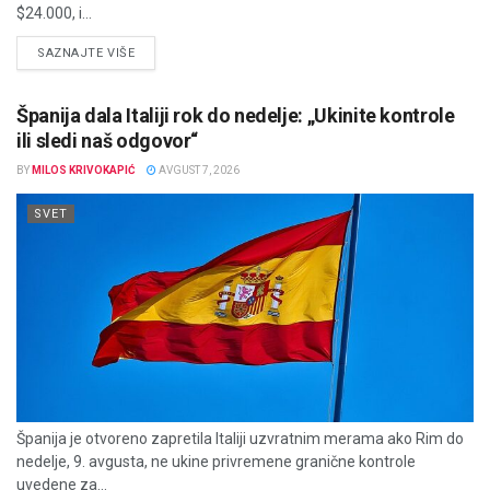
$24.000, i...
DETAILS
SAZNAJTE VIŠE
Španija dala Italiji rok do nedelje: „Ukinite kontrole
ili sledi naš odgovor“
BY
MILOS KRIVOKAPIĆ
AVGUST 7, 2026
SVET
Španija je otvoreno zapretila Italiji uzvratnim merama ako Rim do
nedelje, 9. avgusta, ne ukine privremene granične kontrole
uvedene za...