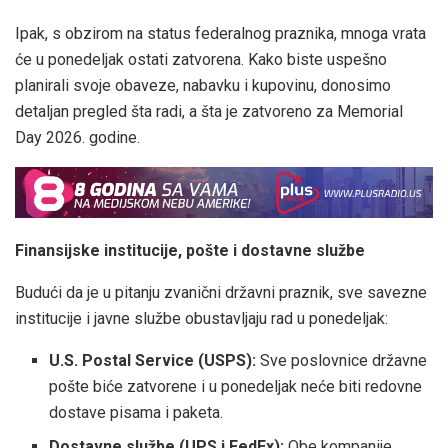
Ipak, s obzirom na status federalnog praznika, mnoga vrata
će u ponedeljak ostati zatvorena. Kako biste uspešno
planirali svoje obaveze, nabavku i kupovinu, donosimo
detaljan pregled šta radi, a šta je zatvoreno za Memorial
Day 2026. godine.
Finansijske institucije, pošte i dostavne službe
Budući da je u pitanju zvanični državni praznik, sve savezne
institucije i javne službe obustavljaju rad u ponedeljak:
U.S. Postal Service (USPS):
Sve poslovnice državne
pošte biće zatvorene i u ponedeljak neće biti redovne
dostave pisama i paketa.
Dostavne službe (UPS i FedEx):
Obe kompanije