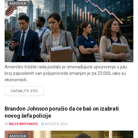
AMERIKA
Američko tržište rada poslalo je iznenađujuće upozorenje u julu:
broj zaposlenih van poljoprivrede smanjen je za 23.000, iako su
ekonomisti...
DETAILS
SAZNAJTE VIŠE
Brandon Johnson poručio da će baš on izabrati
novog šefa policije
BY
MILOS KRIVOKAPIĆ
AVGUST 8, 2026
AMERIKA