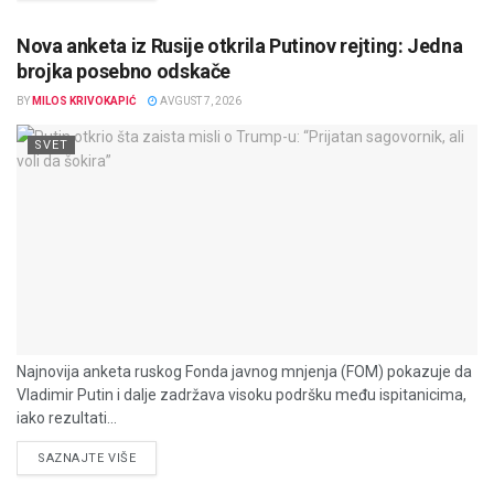
Nova anketa iz Rusije otkrila Putinov rejting: Jedna
brojka posebno odskače
BY
MILOS KRIVOKAPIĆ
AVGUST 7, 2026
SVET
Najnovija anketa ruskog Fonda javnog mnjenja (FOM) pokazuje da
Vladimir Putin i dalje zadržava visoku podršku među ispitanicima,
iako rezultati...
DETAILS
SAZNAJTE VIŠE