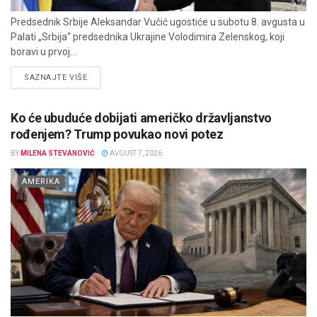
Predsednik Srbije Aleksandar Vučić ugostiće u subotu 8. avgusta u
Palati „Srbija“ predsednika Ukrajine Volodimira Zelenskog, koji
boravi u prvoj...
DETAILS
SAZNAJTE VIŠE
Ko će ubuduće dobijati američko državljanstvo
rođenjem? Trump povukao novi potez
BY
MILENA STEVANOVIĆ
AVGUST 7, 2026
AMERIKA