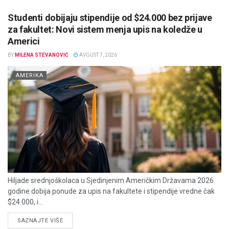
Studenti dobijaju stipendije od $24.000 bez prijave
za fakultet: Novi sistem menja upis na koledže u
Americi
BY
MILENA STEVANOVIĆ
AVGUST 7, 2026
AMERIKA
Hiljade srednjoškolaca u Sjedinjenim Američkim Državama 2026.
godine dobija ponude za upis na fakultete i stipendije vredne čak
$24.000, i...
DETAILS
SAZNAJTE VIŠE