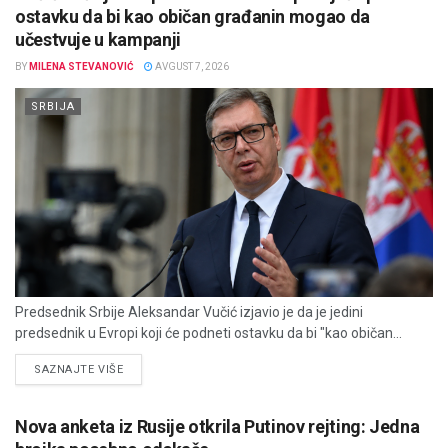
ostavku da bi kao običan građanin mogao da
učestvuje u kampanji
BY
MILENA STEVANOVIĆ
AVGUST 7, 2026
SRBIJA
Predsednik Srbije Aleksandar Vučić izjavio je da je jedini
predsednik u Evropi koji će podneti ostavku da bi "kao običan...
DETAILS
SAZNAJTE VIŠE
Nova anketa iz Rusije otkrila Putinov rejting: Jedna