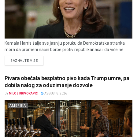
Kamala Harris šalje sve jasniju poruku da Demokratska stranka
mora da promeni način borbe protiv republikanaca i da više ne...
DETAILS
SAZNAJTE VIŠE
Pivara obećala besplatno pivo kada Trump umre, pa
dobila nalog za oduzimanje dozvole
BY
MILOS KRIVOKAPIĆ
AVGUST 8, 2026
AMERIKA