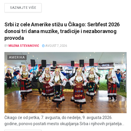
DETAILS
SAZNAJTE VIŠE
Srbi iz cele Amerike stižu u Čikago: Serbfest 2026
donosi tri dana muzike, tradicije i nezaboravnog
provoda
BY
MILENA STEVANOVIĆ
AVGUST 7, 2026
AMERIKA
Čikago će od petka, 7. avgusta, do nedelje, 9. avgusta 2026.
godine, ponovo postati mesto okupljanja Srba i njihovih prijatelja...