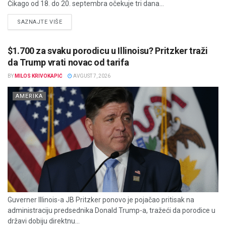
Čikago od 18. do 20. septembra očekuje tri dana...
DETAILS
SAZNAJTE VIŠE
$1.700 za svaku porodicu u Illinoisu? Pritzker traži
da Trump vrati novac od tarifa
BY
MILOS KRIVOKAPIĆ
AVGUST 7, 2026
AMERIKA
Guverner Illinois-a JB Pritzker ponovo je pojačao pritisak na
administraciju predsednika Donald Trump-a, tražeći da porodice u
državi dobiju direktnu...