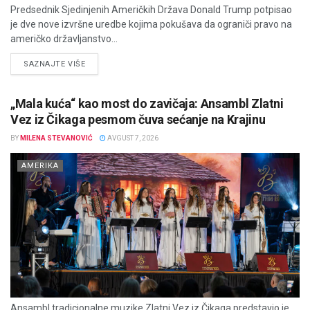
Predsednik Sjedinjenih Američkih Država Donald Trump potpisao
je dve nove izvršne uredbe kojima pokušava da ograniči pravo na
američko državljanstvo...
DETAILS
SAZNAJTE VIŠE
„Mala kuća“ kao most do zavičaja: Ansambl Zlatni
Vez iz Čikaga pesmom čuva sećanje na Krajinu
BY
MILENA STEVANOVIĆ
AVGUST 7, 2026
AMERIKA
Ansambl tradicionalne muzike Zlatni Vez iz Čikaga predstavio je