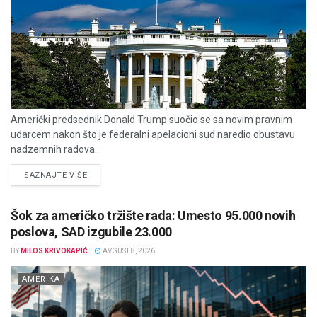
Američki predsednik Donald Trump suočio se sa novim pravnim
udarcem nakon što je federalni apelacioni sud naredio obustavu
nadzemnih radova...
DETAILS
SAZNAJTE VIŠE
Šok za američko tržište rada: Umesto 95.000 novih
poslova, SAD izgubile 23.000
BY
MILOS KRIVOKAPIĆ
AVGUST 8, 2026
AMERIKA