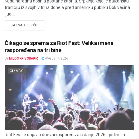
Kada narodna nošnja postane istorija: Srpkinja koja je balkansku
tradiciju iz svojih vitrina donela pred američku publiku Dok većina
ljudi...
DETAILS
SAZNAJTE VIŠE
Čikago se sprema za Riot Fest: Velika imena
raspoređena na tri bine
BY
MILOS KRIVOKAPIĆ
AVGUST 7, 2026
CIKAGO
Riot Fest je objavio dnevni raspored za izdanje 2026. godine, a