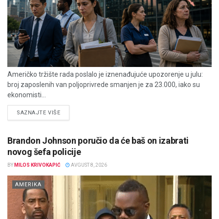
Američko tržište rada poslalo je iznenađujuće upozorenje u julu:
broj zaposlenih van poljoprivrede smanjen je za 23.000, iako su
ekonomisti...
DETAILS
SAZNAJTE VIŠE
Brandon Johnson poručio da će baš on izabrati
novog šefa policije
BY
MILOS KRIVOKAPIĆ
AVGUST 8, 2026
AMERIKA