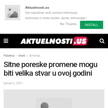
Aktuelnosti.us
Sve najvažnije vesti, korisne informacije,
dešavanja iz sveta muzike, sporta, tehnologije i
još mnogo toga zanimljivog.
No Thanks
INSTALL
Početna
Vesti
Amerika
Sitne poreske promene mogu
biti velika stvar u ovoj godini
januar 2, 2021