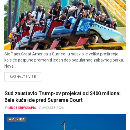
Six Flags Great America u Gurnee-ju najavio je veliko proširenje
koje će potpuno promeniti jedan deo popularnog zabavnog parka.
Nova...
DETAILS
SAZNAJTE VIŠE
Sud zaustavio Trump-ov projekat od $400 miliona:
Bela kuća ide pred Supreme Court
BY
MILOS KRIVOKAPIĆ
AVGUST 8, 2026
AMERIKA