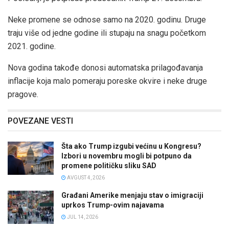
Neke promene se odnose samo na 2020. godinu. Druge
traju više od jedne godine ili stupaju na snagu početkom
2021. godine.
Nova godina takođe donosi automatska prilagođavanja
inflacije koja malo pomeraju poreske okvire i neke druge
pragove.
POVEZANE VESTI
Šta ako Trump izgubi većinu u Kongresu?
Izbori u novembru mogli bi potpuno da
promene političku sliku SAD
AVGUST 4, 2026
Građani Amerike menjaju stav o imigraciji
uprkos Trump-ovim najavama
JUL 14, 2026