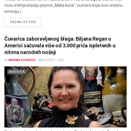
novu interpretaciju pesme „Mala kuća“, numere koja nosi snažnu
emociju i...
DETAILS
SAZNAJTE VIŠE
Čuvarica zaboravljenog blaga: Biljana Regan u
Americi sačuvala više od 3.000 priča ispletenih u
nitima narodnih nošnji
BY
MARINA VUCKOVIC
AVGUST 7, 2026
AMERIKA