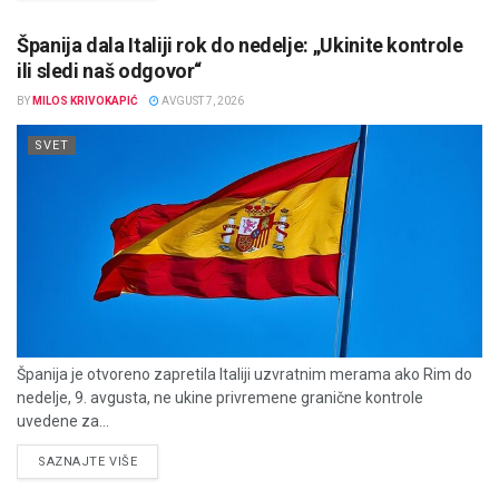
Španija dala Italiji rok do nedelje: „Ukinite kontrole
ili sledi naš odgovor“
BY
MILOS KRIVOKAPIĆ
AVGUST 7, 2026
SVET
Španija je otvoreno zapretila Italiji uzvratnim merama ako Rim do
nedelje, 9. avgusta, ne ukine privremene granične kontrole
uvedene za...
DETAILS
SAZNAJTE VIŠE