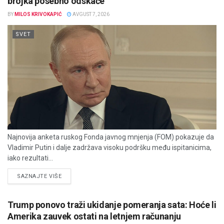
brojka posebno odskače
BY
MILOS KRIVOKAPIĆ
AVGUST 7, 2026
SVET
Najnovija anketa ruskog Fonda javnog mnjenja (FOM) pokazuje da
Vladimir Putin i dalje zadržava visoku podršku među ispitanicima,
iako rezultati...
DETAILS
SAZNAJTE VIŠE
Trump ponovo traži ukidanje pomeranja sata: Hoće li
Amerika zauvek ostati na letnjem računanju