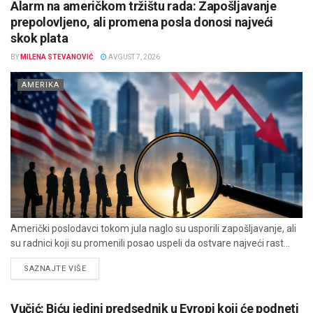
Alarm na američkom tržištu rada: Zapošljavanje
prepolovljeno, ali promena posla donosi najveći
skok plata
BY
MILENA STEVANOVIĆ
AVGUST 7, 2026
AMERIKA
Američki poslodavci tokom jula naglo su usporili zapošljavanje, ali
su radnici koji su promenili posao uspeli da ostvare najveći rast...
DETAILS
SAZNAJTE VIŠE
Vučić: Biću jedini predsednik u Evropi koji će podneti