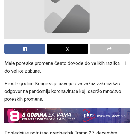
Male poreske promene često dovode do velikih razlika – i
do velike zabune.
Prošle godine Kongres je usvojio dva važna zakona kao
odgovor na pandemiju koronavirusa koji sadrže mnoštvo
poreskih promena.
Poslednji je potpisao predsednik Tramp 27. decembra.