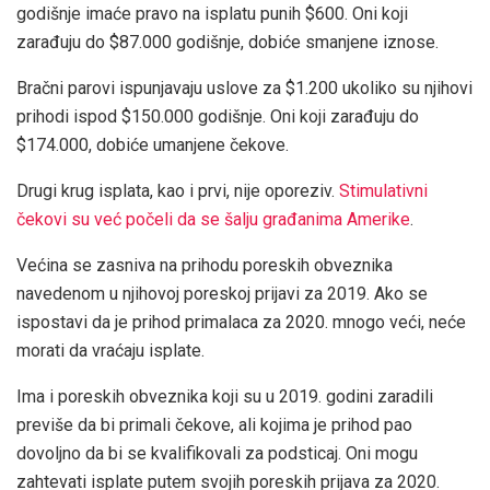
godišnje imaće pravo na isplatu punih $600. Oni koji
zarađuju do $87.000 godišnje, dobiće smanjene iznose.
Bračni parovi ispunjavaju uslove za $1.200 ukoliko su njihovi
prihodi ispod $150.000 godišnje. Oni koji zarađuju do
$174.000, dobiće umanjene čekove.
Drugi krug isplata, kao i prvi, nije oporeziv.
Stimulativni
čekovi su već počeli da se šalju građanima Amerike
.
Većina se zasniva na prihodu poreskih obveznika
navedenom u njihovoj poreskoj prijavi za 2019. Ako se
ispostavi da je prihod primalaca za 2020. mnogo veći, neće
morati da vraćaju isplate.
Ima i poreskih obveznika koji su u 2019. godini zaradili
previše da bi primali čekove, ali kojima je prihod pao
dovoljno da bi se kvalifikovali za podsticaj. Oni mogu
zahtevati isplate putem svojih poreskih prijava za 2020.