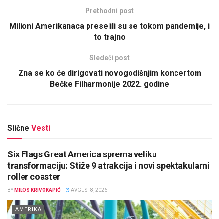
Prethodni post
Milioni Amerikanaca preselili su se tokom pandemije, i
to trajno
Sledeći post
Zna se ko će dirigovati novogodišnjim koncertom
Bečke Filharmonije 2022. godine
Slične
Vesti
Six Flags Great America sprema veliku
transformaciju: Stiže 9 atrakcija i novi spektakularni
roller coaster
BY
MILOS KRIVOKAPIĆ
AVGUST 8, 2026
AMERIKA