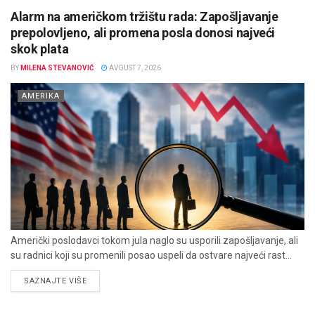
Alarm na američkom tržištu rada: Zapošljavanje
prepolovljeno, ali promena posla donosi najveći
skok plata
BY
MILENA STEVANOVIĆ
AVGUST 7, 2026
AMERIKA
Američki poslodavci tokom jula naglo su usporili zapošljavanje, ali
su radnici koji su promenili posao uspeli da ostvare najveći rast...
DETAILS
SAZNAJTE VIŠE