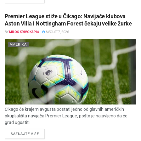
Premier League stiže u Čikago: Navijače klubova
Aston Villa i Nottingham Forest čekaju velike žurke
BY
MILOS KRIVOKAPIĆ
AVGUST 7, 2026
AMERIKA
Čikago će krajem avgusta postati jedno od glavnih američkih
okupljališta navijača Premier League, pošto je najavljeno da će
grad ugostiti...
DETAILS
SAZNAJTE VIŠE