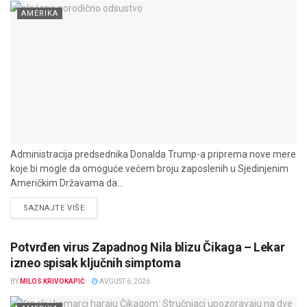
AMERIKA
Administracija predsednika Donalda Trump-a priprema nove mere
koje bi mogle da omoguće većem broju zaposlenih u Sjedinjenim
Američkim Državama da...
DETAILS
SAZNAJTE VIŠE
Potvrđen virus Zapadnog Nila blizu Čikaga – Lekar
izneo spisak ključnih simptoma
BY
MILOS KRIVOKAPIĆ
AVGUST 6, 2026