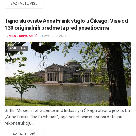
DETAILS
SAZNAJTE VIŠE
Tajno skrovište Anne Frank stiglo u Čikago: Više od
130 originalnih predmeta pred posetiocima
BY
MILOS KRIVOKAPIĆ
AVGUST 7, 2026
AMERIKA
Griffin Museum of Science and Industry u Čikagu otvorio je izložbu
„Anne Frank: The Exhibition“, koja posetiocima donosi detaljnu
rekonstrukciju...
DETAILS
SAZNAJTE VIŠE