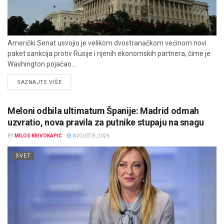
Američki Senat usvojio je velikom dvostranačkom većinom novi
paket sankcija protiv Rusije i njenih ekonomskih partnera, čime je
Washington pojačao...
DETAILS
SAZNAJTE VIŠE
Meloni odbila ultimatum Španije: Madrid odmah
uzvratio, nova pravila za putnike stupaju na snagu
BY
MILOS KRIVOKAPIĆ
AVGUST 8, 2026
SVET