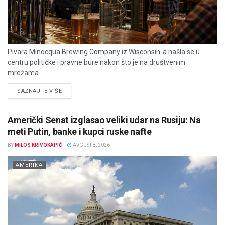
Pivara Minocqua Brewing Company iz Wisconsin-a našla se u
centru političke i pravne bure nakon što je na društvenim
mrežama...
DETAILS
SAZNAJTE VIŠE
Američki Senat izglasao veliki udar na Rusiju: Na
meti Putin, banke i kupci ruske nafte
BY
MILOS KRIVOKAPIĆ
AVGUST 8, 2026
AMERIKA