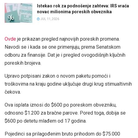
Istekao rok za podnošenje zahteva: IRS vraća
novac milionima poreskih obveznika
JUL 11, 2026
Ovde
je prikazan pregled najnovijih poreskih promena.
Navodi se i kada se one primenjuju, prema Senatskom
odboru za finansije. Dat je i pregled ovogodišnjih ključnih
poreskih brojeva.
Upravo potpisani zakon o novom paketu pomoći i
troškovima na kraju godine uključuje drugi krug stimualtivnih
čekova.
Ova isplata iznosi do $600 po poreskom obvezniku,
odnosno $1.200 za bračne parove. Pored toga, dobija se
$600 po detetu mlađem od 17 godina.
Pojedinci sa prilagođenim bruto prihodom do $75.000