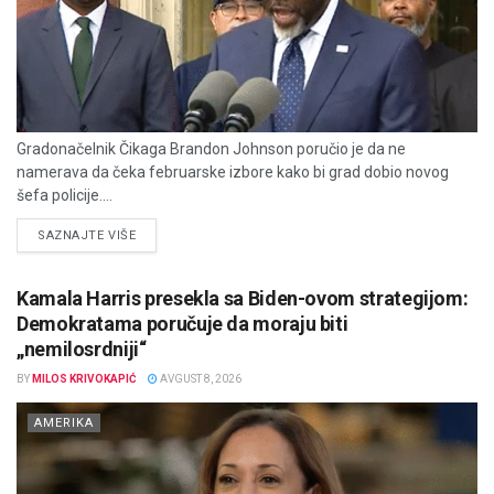
Gradonačelnik Čikaga Brandon Johnson poručio je da ne
namerava da čeka februarske izbore kako bi grad dobio novog
šefa policije....
DETAILS
SAZNAJTE VIŠE
Kamala Harris presekla sa Biden-ovom strategijom:
Demokratama poručuje da moraju biti
„nemilosrdniji“
BY
MILOS KRIVOKAPIĆ
AVGUST 8, 2026
AMERIKA