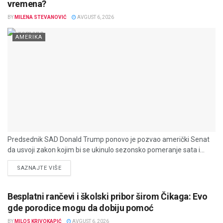
vremena?
BY
MILENA STEVANOVIĆ
AVGUST 6, 2026
AMERIKA
Predsednik SAD Donald Trump ponovo je pozvao američki Senat
da usvoji zakon kojim bi se ukinulo sezonsko pomeranje sata i...
DETAILS
SAZNAJTE VIŠE
Besplatni rančevi i školski pribor širom Čikaga: Evo
gde porodice mogu da dobiju pomoć
BY
MILOS KRIVOKAPIĆ
AVGUST 6, 2026