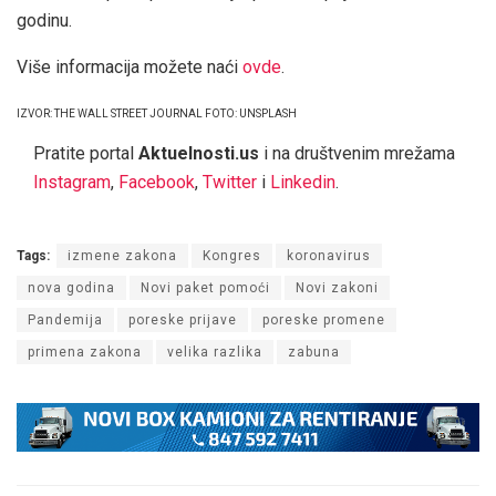
godinu.
Više informacija možete naći
ovde
.
IZVOR: THE WALL STREET JOURNAL FOTO: UNSPLASH
Pratite portal
Aktuelnosti.us
i na društvenim mrežama
Instagram
,
Facebook
,
Twitter
i
Linkedin
.
Tags:
izmene zakona
Kongres
koronavirus
nova godina
Novi paket pomoći
Novi zakoni
Pandemija
poreske prijave
poreske promene
primena zakona
velika razlika
zabuna