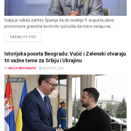
Italija je odbila zahtev Španije da do nedelje 9. avgusta ukine
privremene granične kontrole i poručila da mere ostaju na...
DETAILS
SAZNAJTE VIŠE
Istorijska poseta Beogradu: Vučić i Zelenski otvaraju
tri važne teme za Srbiju i Ukrajinu
BY
MILOS KRIVOKAPIĆ
AVGUST 8, 2026
SRBIJA