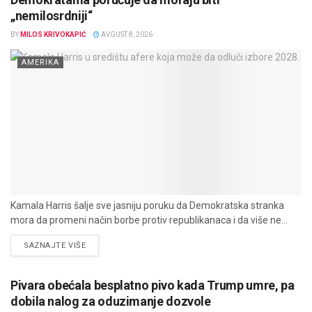
„nemilosrdniji“
BY
MILOS KRIVOKAPIĆ
AVGUST 8, 2026
AMERIKA
Kamala Harris šalje sve jasniju poruku da Demokratska stranka
mora da promeni način borbe protiv republikanaca i da više ne...
DETAILS
SAZNAJTE VIŠE
Pivara obećala besplatno pivo kada Trump umre, pa
dobila nalog za oduzimanje dozvole