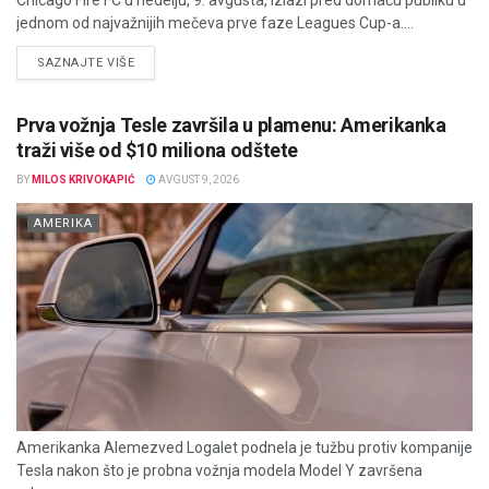
jednom od najvažnijih mečeva prve faze Leagues Cup-a....
DETAILS
SAZNAJTE VIŠE
Prva vožnja Tesle završila u plamenu: Amerikanka
traži više od $10 miliona odštete
BY
MILOS KRIVOKAPIĆ
AVGUST 9, 2026
AMERIKA
Amerikanka Alemezved Logalet podnela je tužbu protiv kompanije
Tesla nakon što je probna vožnja modela Model Y završena