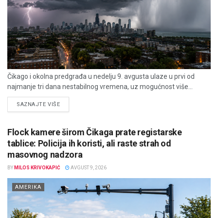
Čikago i okolna predgrađa u nedelju 9. avgusta ulaze u prvi od
najmanje tri dana nestabilnog vremena, uz mogućnost više...
DETAILS
SAZNAJTE VIŠE
Flock kamere širom Čikaga prate registarske
tablice: Policija ih koristi, ali raste strah od
masovnog nadzora
BY
MILOS KRIVOKAPIĆ
AVGUST 9, 2026
AMERIKA