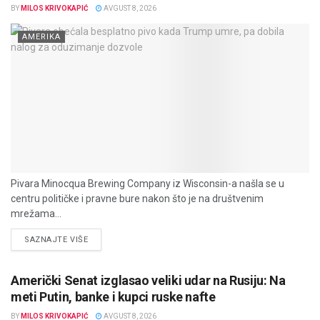
BY
MILOS KRIVOKAPIĆ
AVGUST 8, 2026
AMERIKA
Pivara Minocqua Brewing Company iz Wisconsin-a našla se u
centru političke i pravne bure nakon što je na društvenim
mrežama...
DETAILS
SAZNAJTE VIŠE
Američki Senat izglasao veliki udar na Rusiju: Na
meti Putin, banke i kupci ruske nafte
BY
MILOS KRIVOKAPIĆ
AVGUST 8, 2026