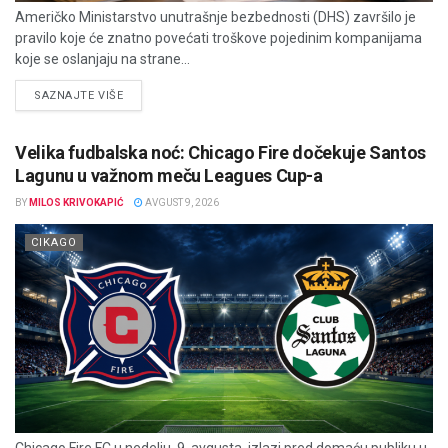
Američko Ministarstvo unutrašnje bezbednosti (DHS) završilo je
pravilo koje će znatno povećati troškove pojedinim kompanijama
koje se oslanjaju na strane...
DETAILS
SAZNAJTE VIŠE
Velika fudbalska noć: Chicago Fire dočekuje Santos
Lagunu u važnom meču Leagues Cup-a
BY
MILOS KRIVOKAPIĆ
AVGUST 9, 2026
CIKAGO
Chicago Fire FC u nedelju, 9. avgusta, izlazi pred domaću publiku u