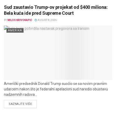
Sud zaustavio Trump-ov projekat od $400 miliona:
Bela kuća ide pred Supreme Court
BY
MILOS KRIVOKAPIĆ
AVGUST 8, 2026
AMERIKA
Američki predsednik Donald Trump suočio se sa novim pravnim
udarcem nakon što je federalni apelacioni sud naredio obustavu
nadzemnih radova...
DETAILS
SAZNAJTE VIŠE