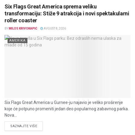
Six Flags Great America sprema veliku
transformaciju: Stiže 9 atrakcija i novi spektakularni
roller coaster
BY
MILOS KRIVOKAPIĆ
AVGUST 8, 2026
AMERIKA
Six Flags Great America u Gurnee-ju najavio je veliko proširenje
koje će potpuno promeniti jedan deo popularnog zabavnog parka.
Nova...
DETAILS
SAZNAJTE VIŠE