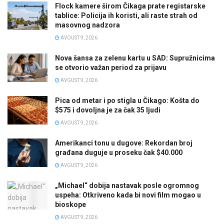
Flock kamere širom Čikaga prate registarske
tablice: Policija ih koristi, ali raste strah od
masovnog nadzora
AVGUST 9, 2026
Nova šansa za zelenu kartu u SAD: Supružnicima
se otvorio važan period za prijavu
AVGUST 9, 2026
Pica od metar i po stigla u Čikago: Košta do
$575 i dovoljna je za čak 35 ljudi
AVGUST 9, 2026
Amerikanci tonu u dugove: Rekordan broj
građana duguje u proseku čak $40.000
AVGUST 9, 2026
„Michael“ dobija nastavak posle ogromnog
uspeha: Otkriveno kada bi novi film mogao u
bioskope
AVGUST 9, 2026