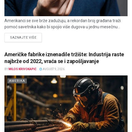
Amerikanci se sve brže zadužuju, a rekordan broj građana traži
pomoć savetnika kako bi spojio više dugova u jednu mesečnu...
DETAILS
SAZNAJTE VIŠE
Američke fabrike iznenadile tržište: Industrija raste
najbrže od 2022, vraća se i zapošljavanje
BY
MILOS KRIVOKAPIĆ
AVGUST 9, 2026
AMERIKA