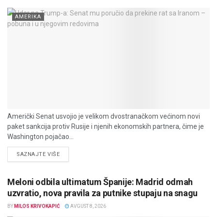
AMERIKA
Američki Senat usvojio je velikom dvostranačkom većinom novi
paket sankcija protiv Rusije i njenih ekonomskih partnera, čime je
Washington pojačao...
DETAILS
SAZNAJTE VIŠE
Meloni odbila ultimatum Španije: Madrid odmah
uzvratio, nova pravila za putnike stupaju na snagu
BY
MILOS KRIVOKAPIĆ
AVGUST 8, 2026