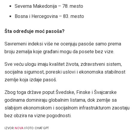
Severna Makedonija – 78. mesto
Bosna i Hercegovina – 83. mesto
Šta određuje moć pasoša?
Savremeni indeksi više ne ocenjuju pasoše samo prema
broju zemalja koje građani mogu da posete bez vize.
Sve veću ulogu imaju kvalitet života, zdravstveni sistem,
socijalna sigurnost, poreski uslovi i ekonomska stabilnost
zemlje koja izdaje pasoš.
Zbog toga države poput Švedske, Finske i Švajcarske
godinama dominiraju globalnim listama, dok zemlje sa
slabijom ekonomskom i socijalnom infrastrukturom zaostaju
bez obzira na vizne pogodnosti.
IZVOR:
NOVA
I FOTO: CHAT GPT