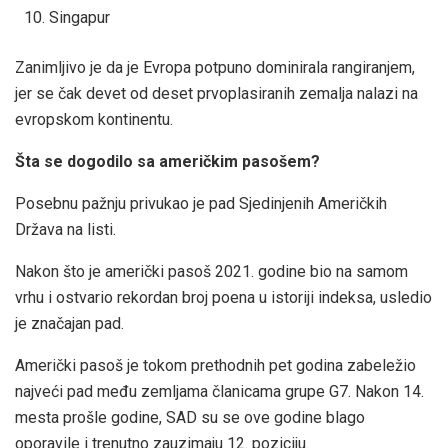
Singapur
Zanimljivo je da je Evropa potpuno dominirala rangiranjem,
jer se čak devet od deset prvoplasiranih zemalja nalazi na
evropskom kontinentu.
Šta se dogodilo sa američkim pasošem?
Posebnu pažnju privukao je pad Sjedinjenih Američkih
Država na listi.
Nakon što je američki pasoš 2021. godine bio na samom
vrhu i ostvario rekordan broj poena u istoriji indeksa, usledio
je značajan pad.
Američki pasoš je tokom prethodnih pet godina zabeležio
najveći pad među zemljama članicama grupe G7. Nakon 14.
mesta prošle godine, SAD su se ove godine blago
oporavile i trenutno zauzimaju 12. poziciju.