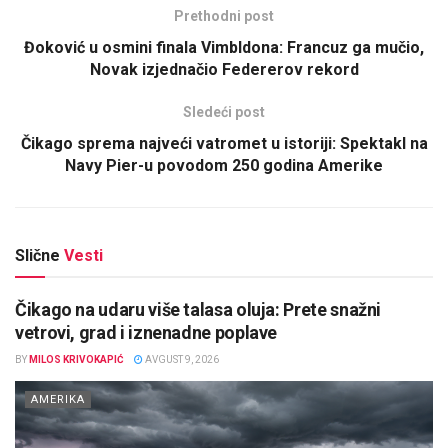
Prethodni post
Đoković u osmini finala Vimbldona: Francuz ga mučio,
Novak izjednačio Federerov rekord
Sledeći post
Čikago sprema najveći vatromet u istoriji: Spektakl na
Navy Pier-u povodom 250 godina Amerike
Slične
Vesti
Čikago na udaru više talasa oluja: Prete snažni
vetrovi, grad i iznenadne poplave
BY
MILOS KRIVOKAPIĆ
AVGUST 9, 2026
AMERIKA