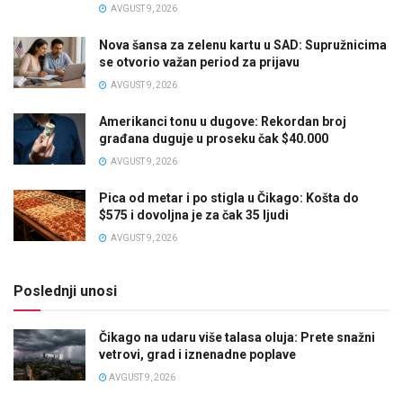
AVGUST 9, 2026
Nova šansa za zelenu kartu u SAD: Supružnicima
se otvorio važan period za prijavu
AVGUST 9, 2026
Amerikanci tonu u dugove: Rekordan broj
građana duguje u proseku čak $40.000
AVGUST 9, 2026
Pica od metar i po stigla u Čikago: Košta do
$575 i dovoljna je za čak 35 ljudi
AVGUST 9, 2026
Poslednji unosi
Čikago na udaru više talasa oluja: Prete snažni
vetrovi, grad i iznenadne poplave
AVGUST 9, 2026