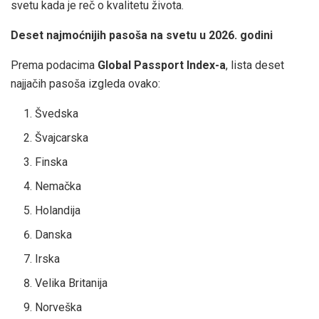
svetu kada je reč o kvalitetu života.
Deset najmoćnijih pasoša na svetu u 2026. godini
Prema podacima
Global Passport Index-a
, lista deset
najjačih pasoša izgleda ovako:
Švedska
Švajcarska
Finska
Nemačka
Holandija
Danska
Irska
Velika Britanija
Norveška