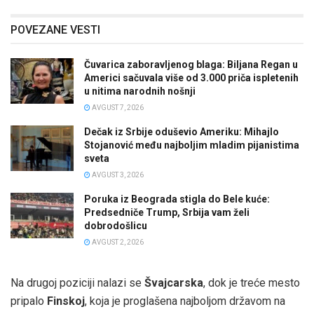
POVEZANE VESTI
Čuvarica zaboravljenog blaga: Biljana Regan u
Americi sačuvala više od 3.000 priča ispletenih
u nitima narodnih nošnji
AVGUST 7, 2026
Dečak iz Srbije oduševio Ameriku: Mihajlo
Stojanović među najboljim mladim pijanistima
sveta
AVGUST 3, 2026
Poruka iz Beograda stigla do Bele kuće:
Predsedniče Trump, Srbija vam želi
dobrodošlicu
AVGUST 2, 2026
Na drugoj poziciji nalazi se
Švajcarska
, dok je treće mesto
pripalo
Finskoj
, koja je proglašena najboljom državom na