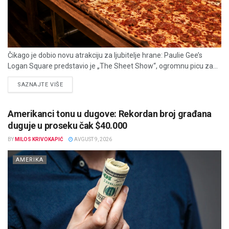
Čikago je dobio novu atrakciju za ljubitelje hrane: Paulie Gee’s
Logan Square predstavio je „The Sheet Show“, ogromnu picu za...
DETAILS
SAZNAJTE VIŠE
Amerikanci tonu u dugove: Rekordan broj građana
duguje u proseku čak $40.000
BY
MILOS KRIVOKAPIĆ
AVGUST 9, 2026
AMERIKA