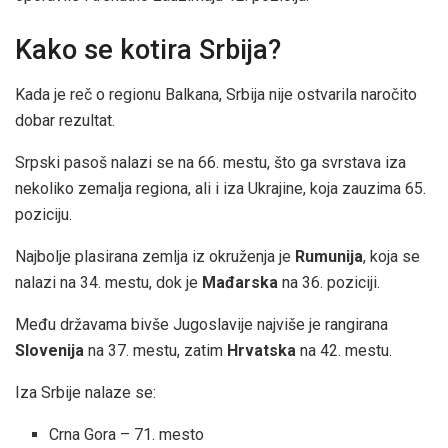
Kako se kotira Srbija?
Kada je reč o regionu Balkana, Srbija nije ostvarila naročito
dobar rezultat.
Srpski pasoš nalazi se na 66. mestu, što ga svrstava iza
nekoliko zemalja regiona, ali i iza Ukrajine, koja zauzima 65.
poziciju.
Najbolje plasirana zemlja iz okruženja je
Rumunija
, koja se
nalazi na 34. mestu, dok je
Mađarska
na 36. poziciji.
Među državama bivše Jugoslavije najviše je rangirana
Slovenija
na 37. mestu, zatim
Hrvatska
na 42. mestu.
Iza Srbije nalaze se:
Crna Gora – 71. mesto