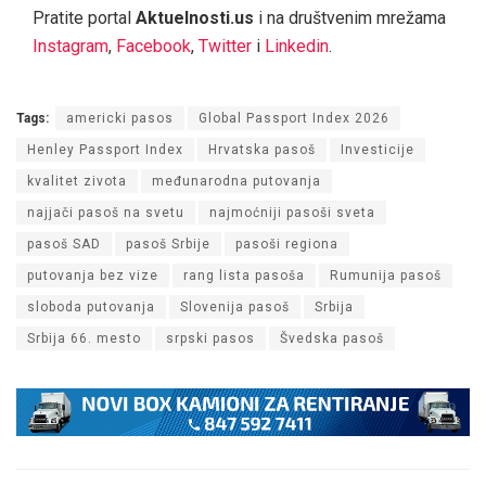
Pratite portal
Aktuelnosti.us
i na društvenim mrežama
Instagram
,
Facebook
,
Twitter
i
Linkedin
.
Tags:
americki pasos
Global Passport Index 2026
Henley Passport Index
Hrvatska pasoš
Investicije
kvalitet zivota
međunarodna putovanja
najjači pasoš na svetu
najmoćniji pasoši sveta
pasoš SAD
pasoš Srbije
pasoši regiona
putovanja bez vize
rang lista pasoša
Rumunija pasoš
sloboda putovanja
Slovenija pasoš
Srbija
Srbija 66. mesto
srpski pasos
Švedska pasoš