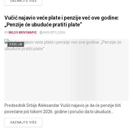
DETAILS
SAZNAJTE VIŠE
Vučić najavio veće plate i penzije već ove godine:
„Penzije će ubuduće pratiti plate“
BY
MILOS KRIVOKAPIĆ
AVGUST 9, 2026
SRBIJA
Predsednik Srbije Aleksandar Vučić najavio je da će penzije biti
povećane još tokom 2026. godine i poručio da bi ubuduće...
DETAILS
SAZNAJTE VIŠE