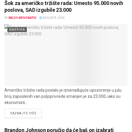
Šok za američko tržište rada: Umesto 95.000 novih
poslova, SAD izgubile 23.000
BY
MILOS KRIVOKAPIĆ
AVGUST 8, 2026
AMERIKA
Američko tržište rada poslalo je iznenađujuće upozorenje u julu:
broj zaposlenih van poljoprivrede smanjen je za 23.000, iako su
ekonomisti...
DETAILS
SAZNAJTE VIŠE
Brandon Johnson poručio da će baš on izabrati