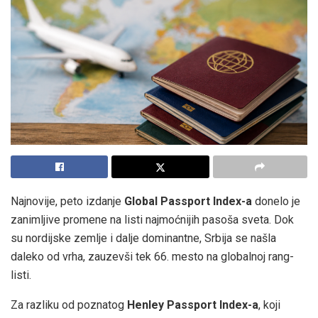
Najnovije, peto izdanje
Global Passport Index-a
donelo je
zanimljive promene na listi najmoćnijih pasoša sveta. Dok
su nordijske zemlje i dalje dominantne, Srbija se našla
daleko od vrha, zauzevši tek 66. mesto na globalnoj rang-
listi.
Za razliku od poznatog
Henley Passport Index-a
, koji