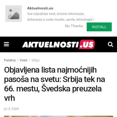
Aktuelnosti.us
Sve najvažnije vesti, korisne informacije,
dešavanja iz sveta muzike, sporta, tehnologije i
još mnogo toga zanimljivog.
No Thanks
INSTALL
Početna
Vesti
Srbija
Objavljena lista najmoćnijih
pasoša na svetu: Srbija tek na
66. mestu, Švedska preuzela
vrh
jul 4, 2026