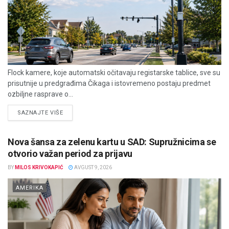
Flock kamere, koje automatski očitavaju registarske tablice, sve su
prisutnije u predgrađima Čikaga i istovremeno postaju predmet
ozbiljne rasprave o...
DETAILS
SAZNAJTE VIŠE
Nova šansa za zelenu kartu u SAD: Supružnicima se
otvorio važan period za prijavu
BY
MILOS KRIVOKAPIĆ
AVGUST 9, 2026
AMERIKA