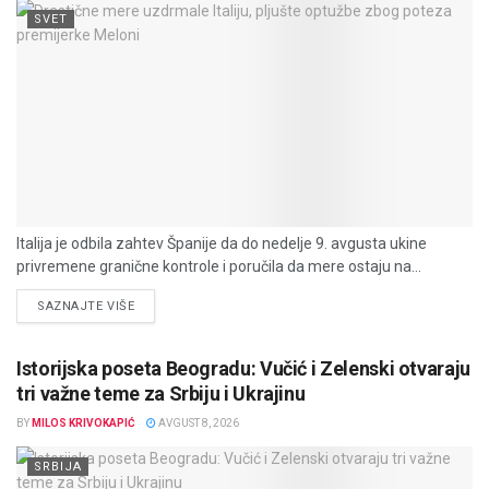
SVET
Italija je odbila zahtev Španije da do nedelje 9. avgusta ukine
privremene granične kontrole i poručila da mere ostaju na...
DETAILS
SAZNAJTE VIŠE
Istorijska poseta Beogradu: Vučić i Zelenski otvaraju
tri važne teme za Srbiju i Ukrajinu
BY
MILOS KRIVOKAPIĆ
AVGUST 8, 2026
SRBIJA