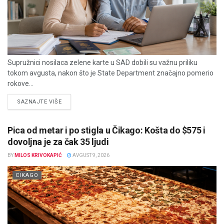
Supružnici nosilaca zelene karte u SAD dobili su važnu priliku
tokom avgusta, nakon što je State Department značajno pomerio
rokove...
DETAILS
SAZNAJTE VIŠE
Pica od metar i po stigla u Čikago: Košta do $575 i
dovoljna je za čak 35 ljudi
BY
MILOS KRIVOKAPIĆ
AVGUST 9, 2026
CIKAGO