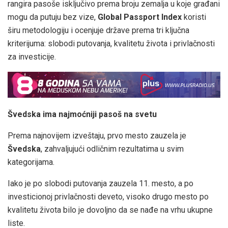
rangira pasoše isključivo prema broju zemalja u koje građani
mogu da putuju bez vize,
Global Passport Index
koristi
širu metodologiju i ocenjuje države prema tri ključna
kriterijuma: slobodi putovanja, kvalitetu života i privlačnosti
za investicije.
Švedska ima najmoćniji pasoš na svetu
Prema najnovijem izveštaju, prvo mesto zauzela je
Švedska
, zahvaljujući odličnim rezultatima u svim
kategorijama.
Iako je po slobodi putovanja zauzela 11. mesto, a po
investicionoj privlačnosti deveto, visoko drugo mesto po
kvalitetu života bilo je dovoljno da se nađe na vrhu ukupne
liste.