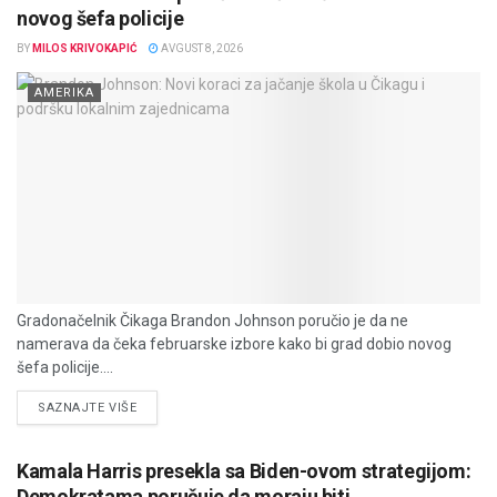
novog šefa policije
BY
MILOS KRIVOKAPIĆ
AVGUST 8, 2026
AMERIKA
Gradonačelnik Čikaga Brandon Johnson poručio je da ne
namerava da čeka februarske izbore kako bi grad dobio novog
šefa policije....
DETAILS
SAZNAJTE VIŠE
Kamala Harris presekla sa Biden-ovom strategijom:
Demokratama poručuje da moraju biti