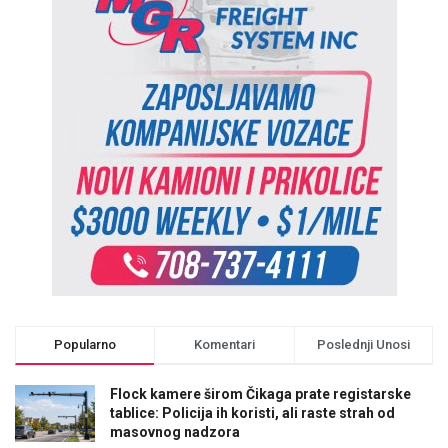
Popularno
Komentari
Poslednji Unosi
Flock kamere širom Čikaga prate registarske
tablice: Policija ih koristi, ali raste strah od
masovnog nadzora