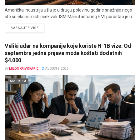
Američka industrija ušla je u drugu polovinu godine snažnije nego
što su ekonomisti očekivali. ISM Manufacturing PMI porastao je u...
DETAILS
SAZNAJTE VIŠE
Veliki udar na kompanije koje koriste H-1B vize: Od
septembra jedna prijava može koštati dodatnih
$4.000
BY
MILOS KRIVOKAPIĆ
AVGUST 9, 2026
AMERIKA