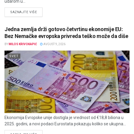
udarom u...
DETAILS
SAZNAJTE VIŠE
Jedna zemlja drži gotovo četvrtinu ekonomije EU:
Bez Nemačke evropska privreda teško može da diše
BY
MILOS KRIVOKAPIĆ
AVGUST 9, 2026
SVET
Ekonomija Evropske unije dostigla je vrednost od €18,8 biliona u
2025. godini, a novi podaci Eurostata pokazuju koliko se ukupna...