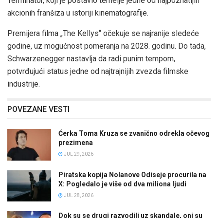
Terminator, koji je postavio temelje jedne od najpoznatijih
akcionih franšiza u istoriji kinematografije.
Premijera filma „The Kellys“ očekuje se najranije sledeće
godine, uz mogućnost pomeranja na 2028. godinu. Do tada,
Schwarzenegger nastavlja da radi punim tempom,
potvrđujući status jedne od najtrajnijih zvezda filmske
industrije.
POVEZANE VESTI
Ćerka Toma Kruza se zvanično odrekla očevog
prezimena
JUL 29, 2026
Piratska kopija Nolanove Odiseje procurila na
X: Pogledalo je više od dva miliona ljudi
JUL 28, 2026
Dok su se drugi razvodili uz skandale, oni su