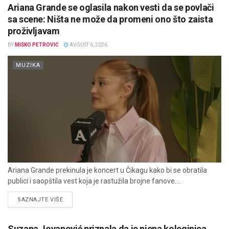
Ariana Grande se oglasila nakon vesti da se povlači
sa scene: Ništa ne može da promeni ono što zaista
proživljavam
BY
MIŠKO PETROVIĆ
AVGUST 6, 2026
MUZIKA
Ariana Grande prekinula je koncert u Čikagu kako bi se obratila
publici i saopštila vest koja je rastužila brojne fanove....
DETAILS
SAZNAJTE VIŠE
Suzana Jovanović priznala da je njena koleginica