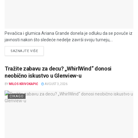
Pevačica i glumica Ariana Grande donela je odluku da se povuče iz
javnosti nakon što sledeće nedelje završi svoju turneju,...
DETAILS
SAZNAJTE VIŠE
Tražite zabavu za decu? „WhirlWind“ donosi
neobično iskustvo u Glenview-u
BY
MILOS KRIVOKAPIĆ
AVGUST 3, 2026
CIKAGO