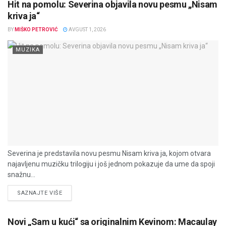
Hit na pomolu: Severina objavila novu pesmu „Nisam
kriva ja“
BY
MIŠKO PETROVIĆ
AVGUST 1, 2026
MUZIKA
Severina je predstavila novu pesmu Nisam kriva ja, kojom otvara
najavljenu muzičku trilogiju i još jednom pokazuje da ume da spoji
snažnu...
DETAILS
SAZNAJTE VIŠE
Novi „Sam u kući“ sa originalnim Kevinom: Macaulay