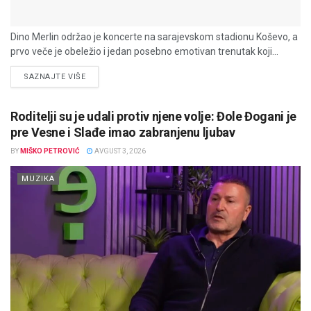
Dino Merlin održao je koncerte na sarajevskom stadionu Koševo, a
prvo veče je obeležio i jedan posebno emotivan trenutak koji...
DETAILS
SAZNAJTE VIŠE
Roditelji su je udali protiv njene volje: Đole Đogani je
pre Vesne i Slađe imao zabranjenu ljubav
BY
MIŠKO PETROVIĆ
AVGUST 3, 2026
MUZIKA