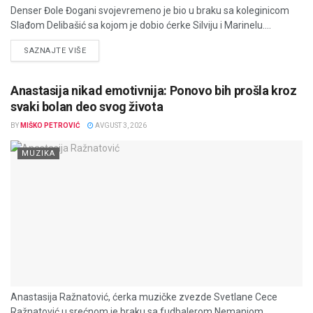
Denser Đole Đogani svojevremeno je bio u braku sa koleginicom
Slađom Delibašić sa kojom je dobio ćerke Silviju i Marinelu....
DETAILS
SAZNAJTE VIŠE
Anastasija nikad emotivnija: Ponovo bih prošla kroz
svaki bolan deo svog života
BY
MIŠKO PETROVIĆ
AVGUST 3, 2026
MUZIKA
Anastasija Ražnatović, ćerka muzičke zvezde Svetlane Cece
Ražnatović u srećnom je braku sa fudbalerom Nemanjom