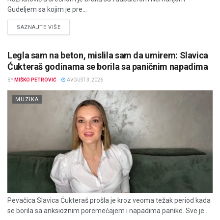
Gudeljem sa kojim je pre...
DETAILS
SAZNAJTE VIŠE
Legla sam na beton, mislila sam da umirem: Slavica
Ćukteraš godinama se borila sa paničnim napadima
BY
MIŠKO PETROVIĆ
AVGUST 3, 2026
MUZIKA
Pevačica Slavica Ćukteraš prošla je kroz veoma težak period kada
se borila sa anksioznim poremećajem i napadima panike. Sve je...