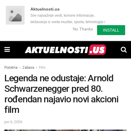
Aktuelnosti.us
Sve najvažnije vesti, korisne informacije,
dešavanja iz sveta muzike, sporta, tehnologije i
još mnogo toga zanimljivog.
No Thanks
INSTALL
Početna
Zabava
Film
Legenda ne odustaje: Arnold
Schwarzenegger pred 80.
rođendan najavio novi akcioni
film
jun 6, 2026