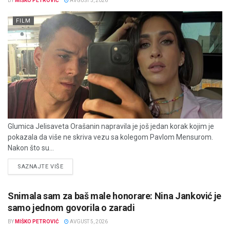
BY
MIŠKO PETROVIĆ
AVGUST 5, 2026
FILM
Glumica Jelisaveta Orašanin napravila je još jedan korak kojim je
pokazala da više ne skriva vezu sa kolegom Pavlom Mensurom.
Nakon što su...
DETAILS
SAZNAJTE VIŠE
Snimala sam za baš male honorare: Nina Janković je
samo jednom govorila o zaradi
BY
MIŠKO PETROVIĆ
AVGUST 5, 2026