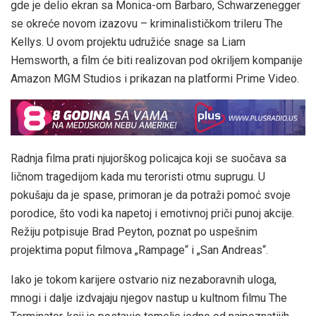
gde je delio ekran sa Monica-om Barbaro, Schwarzenegger
se okreće novom izazovu – kriminalističkom trileru The
Kellys. U ovom projektu udružiće snage sa Liam
Hemsworth, a film će biti realizovan pod okriljem kompanije
Amazon MGM Studios i prikazan na platformi Prime Video.
Radnja filma prati njujorškog policajca koji se suočava sa
ličnom tragedijom kada mu teroristi otmu suprugu. U
pokušaju da je spase, primoran je da potraži pomoć svoje
porodice, što vodi ka napetoj i emotivnoj priči punoj akcije.
Režiju potpisuje Brad Peyton, poznat po uspešnim
projektima poput filmova „Rampage“ i „San Andreas“.
Iako je tokom karijere ostvario niz nezaboravnih uloga,
mnogi i dalje izdvajaju njegov nastup u kultnom filmu The