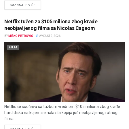
DETAILS
SAZNAJTE VIŠE
Netflix tužen za $105 miliona zbog krađe
neobjavljenog filma sa Nicolas Cageom
BY
MIŠKO PETROVIĆ
AVGUST 2, 2026
FILM
Netflix se suočava sa tužbom vrednom $105 miliona zbog krađe
hard diska na kojem se nalazila kopija još neobjavljenog ratnog
filma...
DETAILS