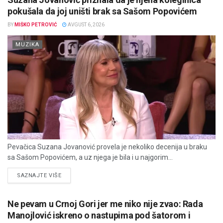
pokušala da joj uništi brak sa Sašom Popovićem
BY
MIŠKO PETROVIĆ
AVGUST 6, 2026
MUZIKA
Pevačica Suzana Jovanović provela je nekoliko decenija u braku
sa Sašom Popovićem, a uz njega je bila i u najgorim...
DETAILS
SAZNAJTE VIŠE
Ne pevam u Crnoj Gori jer me niko nije zvao: Rada
Manojlović iskreno o nastupima pod šatorom i