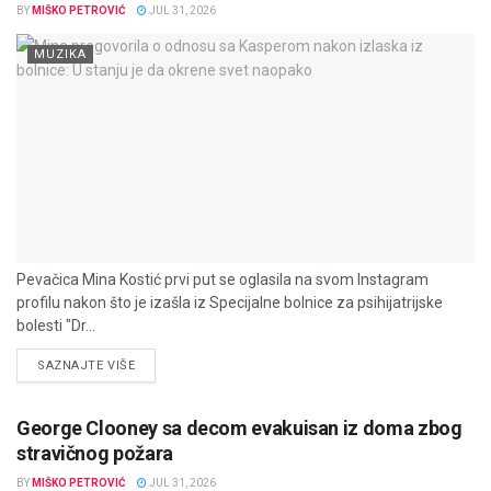
BY
MIŠKO PETROVIĆ
JUL 31, 2026
MUZIKA
Pevačica Mina Kostić prvi put se oglasila na svom Instagram
profilu nakon što je izašla iz Specijalne bolnice za psihijatrijske
bolesti "Dr...
DETAILS
SAZNAJTE VIŠE
George Clooney sa decom evakuisan iz doma zbog
stravičnog požara
BY
MIŠKO PETROVIĆ
JUL 31, 2026