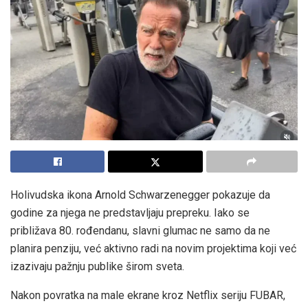
Holivudska ikona Arnold Schwarzenegger pokazuje da
godine za njega ne predstavljaju prepreku. Iako se
približava 80. rođendanu, slavni glumac ne samo da ne
planira penziju, već aktivno radi na novim projektima koji već
izazivaju pažnju publike širom sveta.
Nakon povratka na male ekrane kroz Netflix seriju FUBAR,