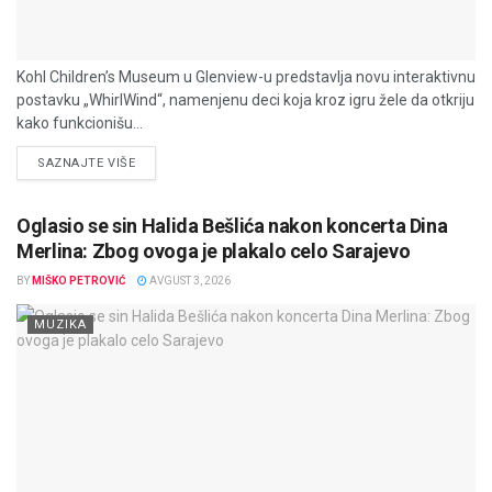
Kohl Children’s Museum u Glenview-u predstavlja novu interaktivnu
postavku „WhirlWind“, namenjenu deci koja kroz igru žele da otkriju
kako funkcionišu...
DETAILS
SAZNAJTE VIŠE
Oglasio se sin Halida Bešlića nakon koncerta Dina
Merlina: Zbog ovoga je plakalo celo Sarajevo
BY
MIŠKO PETROVIĆ
AVGUST 3, 2026
MUZIKA