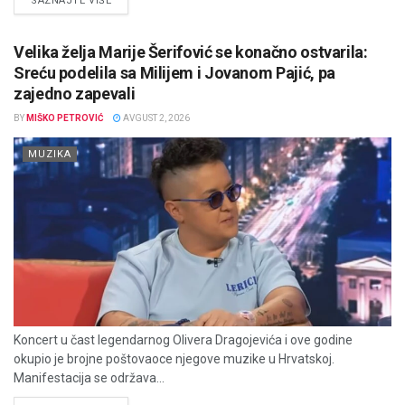
SAZNAJTE VIŠE
Velika želja Marije Šerifović se konačno ostvarila:
Sreću podelila sa Milijem i Jovanom Pajić, pa
zajedno zapevali
BY
MIŠKO PETROVIĆ
AVGUST 2, 2026
MUZIKA
Koncert u čast legendarnog Olivera Dragojevića i ove godine
okupio je brojne poštovaoce njegove muzike u Hrvatskoj.
Manifestacija se održava...