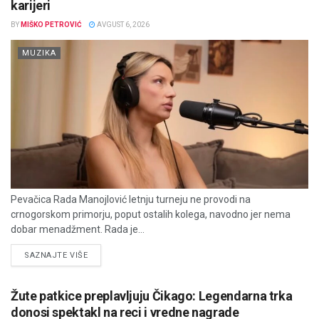
karijeri
BY
MIŠKO PETROVIĆ
AVGUST 6, 2026
MUZIKA
Pevačica Rada Manojlović letnju turneju ne provodi na
crnogorskom primorju, poput ostalih kolega, navodno jer nema
dobar menadžment. Rada je...
DETAILS
SAZNAJTE VIŠE
Žute patkice preplavljuju Čikago: Legendarna trka
donosi spektakl na reci i vredne nagrade