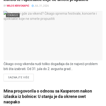
BY
MILOS KRIVOKAPIĆ
JUL 31, 2026
CIKAGO
Čikago ovog vikenda nudi toliko događaja da će najveći problem
biti šta izabrati. Od 31. jula do 2. avgusta grad...
DETAILS
SAZNAJTE VIŠE
Mina progovorila o odnosu sa Kasperom nakon
izlaska iz bolnice: U stanju je da okrene svet
naopako