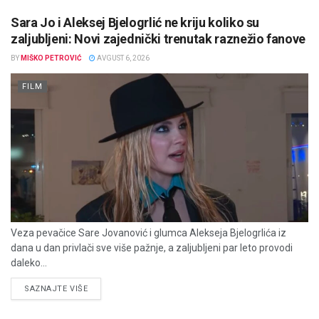
Sara Jo i Aleksej Bjelogrlić ne kriju koliko su
zaljubljeni: Novi zajednički trenutak raznežio fanove
BY
MIŠKO PETROVIĆ
AVGUST 6, 2026
FILM
Veza pevačice Sare Jovanović i glumca Alekseja Bjelogrlića iz
dana u dan privlači sve više pažnje, a zaljubljeni par leto provodi
daleko...
DETAILS
SAZNAJTE VIŠE