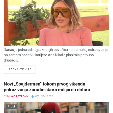
Danas je jedna od najpoznatijih pevačica na domaćoj estradi, ali je
na samom početku karijere Ana Nikolić planirala potpuno
drugačiji...
DETAILS
SAZNAJTE VIŠE
Novi „Spajdermen“ tokom prvog vikenda
prikazivanja zaradio skoro milijardu dolara
BY
MIŠKO PETROVIĆ
AVGUST 4, 2026
FILM