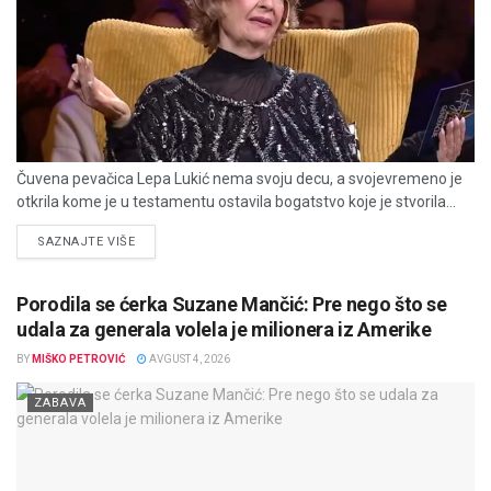
Čuvena pevačica Lepa Lukić nema svoju decu, a svojevremeno je
otkrila kome je u testamentu ostavila bogatstvo koje je stvorila...
DETAILS
SAZNAJTE VIŠE
Porodila se ćerka Suzane Mančić: Pre nego što se
udala za generala volela je milionera iz Amerike
BY
MIŠKO PETROVIĆ
AVGUST 4, 2026
ZABAVA