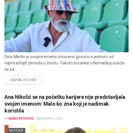
Dino Merlin je svojevremeno otvoreno govorio o jednom od
najmračnijih perioda u životu. Tokom boravka u Nemačkoj suočio
se sa...
DETAILS
SAZNAJTE VIŠE
Ana Nikolić se na početku karijere nije predstavljala
svojim imenom: Malo ko zna koji je nadimak
koristila
BY
MIŠKO PETROVIĆ
AVGUST 5, 2026
MUZIKA