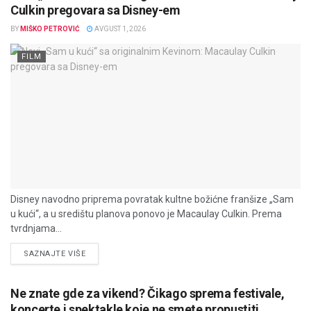
Culkin pregovara sa Disney-em
BY
MIŠKO PETROVIĆ
AVGUST 1, 2026
FILM
Disney navodno priprema povratak kultne božićne franšize „Sam
u kući“, a u središtu planova ponovo je Macaulay Culkin. Prema
tvrdnjama...
DETAILS
SAZNAJTE VIŠE
Ne znate gde za vikend? Čikago sprema festivale,
koncerte i spektakle koje ne smete propustiti