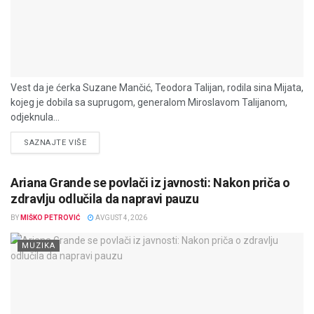
Vest da je ćerka Suzane Mančić, Teodora Talijan, rodila sina Mijata,
kojeg je dobila sa suprugom, generalom Miroslavom Talijanom,
odjeknula...
DETAILS
SAZNAJTE VIŠE
Ariana Grande se povlači iz javnosti: Nakon priča o
zdravlju odlučila da napravi pauzu
BY
MIŠKO PETROVIĆ
AVGUST 4, 2026
MUZIKA