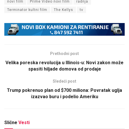
novi film
Prime Video novi film
radnja
Terminator kultni film
The Kellys
tv
Prethodni post
Velika poreska revolucija u Illinois-u: Novi zakon može
spasiti hiljade domova od prodaje
Sledeći post
Trump pokrenuo plan od $700 miliona: Povratak uglja
izazvao buru i podelio Ameriku
Slične
Vesti