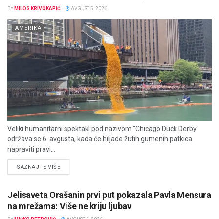
BY
MILOS KRIVOKAPIĆ
AVGUST 5, 2026
AMERIKA
Veliki humanitarni spektakl pod nazivom "Chicago Duck Derby"
održava se 6. avgusta, kada će hiljade žutih gumenih patkica
napraviti pravi...
DETAILS
SAZNAJTE VIŠE
Jelisaveta Orašanin prvi put pokazala Pavla Mensura
na mrežama: Više ne kriju ljubav