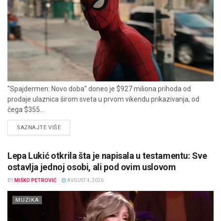
"Spajdermen: Novo doba" doneo je $927 miliona prihoda od
prodaje ulaznica širom sveta u prvom vikendu prikazivanja, od
čega $355...
DETAILS
SAZNAJTE VIŠE
Lepa Lukić otkrila šta je napisala u testamentu: Sve
ostavlja jednoj osobi, ali pod ovim uslovom
BY
MIŠKO PETROVIĆ
AVGUST 4, 2026
MUZIKA