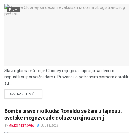
FILM
Slavni glumac George Clooney i njegova supruga sa decom
napustili su porodični dom u Provansi, a potresnim pismom obratili
su...
DETAILS
SAZNAJTE VIŠE
Bomba pravo niotkuda: Ronaldo se ženi u tajnosti,
svetske megazvezde dolaze u raj na zemlji
BY
MIŠKO PETROVIĆ
JUL 31, 2026