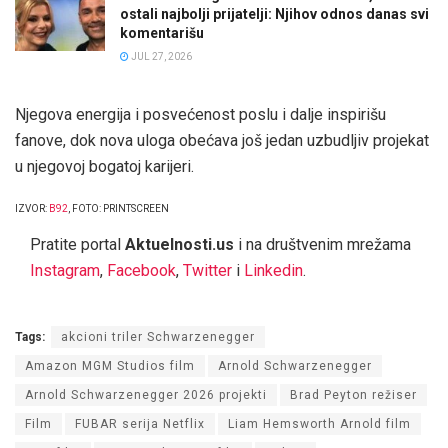
ostali najbolji prijatelji: Njihov odnos danas svi
komentarišu
JUL 27, 2026
Njegova energija i posvećenost poslu i dalje inspirišu
fanove, dok nova uloga obećava još jedan uzbudljiv projekat
u njegovoj bogatoj karijeri.
IZVOR:
B92
, FOTO: PRINTSCREEN
Pratite portal
Aktuelnosti.us
i na društvenim mrežama
Instagram
,
Facebook
,
Twitter
i
Linkedin
.
Tags:
akcioni triler Schwarzenegger
Amazon MGM Studios film
Arnold Schwarzenegger
Arnold Schwarzenegger 2026 projekti
Brad Peyton režiser
Film
FUBAR serija Netflix
Liam Hemsworth Arnold film