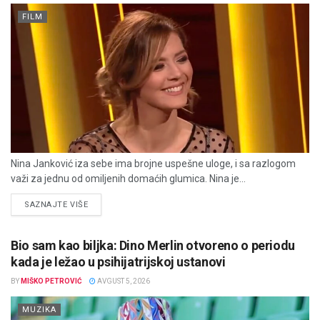
FILM
Nina Janković iza sebe ima brojne uspešne uloge, i sa razlogom
važi za jednu od omiljenih domaćih glumica. Nina je...
DETAILS
SAZNAJTE VIŠE
Bio sam kao biljka: Dino Merlin otvoreno o periodu
kada je ležao u psihijatrijskoj ustanovi
BY
MIŠKO PETROVIĆ
AVGUST 5, 2026
MUZIKA