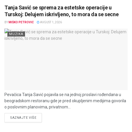
Tanja Savić se sprema za estetske operacije u
Turskoj: Delujem iskrivljeno, to mora da se secne
BY
MIŠKO PETROVIĆ
AVGUST 1, 2026
MUZIKA
Pevačica Tanja Savić pojavila se na jednoj proslavi rođendana u
beogradskom restoranu gde je pred okupljenim medijima govorila
o poslovnim planovima, privatnom...
DETAILS
SAZNAJTE VIŠE