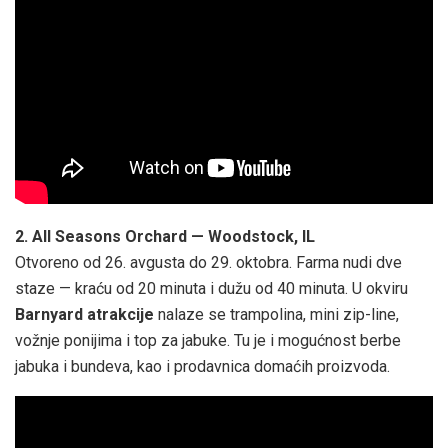
2. All Seasons Orchard — Woodstock, IL
Otvoreno od 26. avgusta do 29. oktobra. Farma nudi dve
staze — kraću od 20 minuta i dužu od 40 minuta. U okviru
Barnyard atrakcije
nalaze se trampolina, mini zip-line,
vožnje ponijima i top za jabuke. Tu je i mogućnost berbe
jabuka i bundeva, kao i prodavnica domaćih proizvoda.