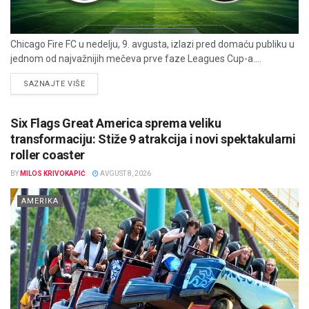
Chicago Fire FC u nedelju, 9. avgusta, izlazi pred domaću publiku u
jednom od najvažnijih mečeva prve faze Leagues Cup-a....
DETAILS
SAZNAJTE VIŠE
Six Flags Great America sprema veliku
transformaciju: Stiže 9 atrakcija i novi spektakularni
roller coaster
BY
MILOS KRIVOKAPIĆ
AVGUST 8, 2026
AMERIKA