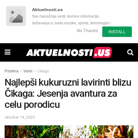
Aktuelnosti.us
Sve najvažnije vesti, korisne informacije,
dešavanja iz sveta muzike, sporta, tehnologije i
još mnogo toga zanimljivog.
No Thanks
INSTALL
Početna
Vesti
Cikago
Najlepši kukuruzni lavirinti blizu
Čikaga: Jesenja avantura za
celu porodicu
oktobar 14, 2025