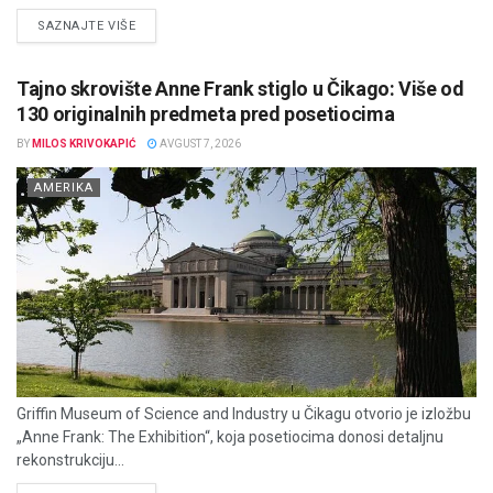
DETAILS
SAZNAJTE VIŠE
Tajno skrovište Anne Frank stiglo u Čikago: Više od
130 originalnih predmeta pred posetiocima
BY
MILOS KRIVOKAPIĆ
AVGUST 7, 2026
AMERIKA
Griffin Museum of Science and Industry u Čikagu otvorio je izložbu
„Anne Frank: The Exhibition“, koja posetiocima donosi detaljnu
rekonstrukciju...