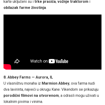
karte uključeni su i
trke prasića
,
vožnje traktorom
i
obilazak farme životinja
.
8. Abbey Farms — Aurora, IL
U vlasništvu monaha iz
Marmion Abbey
, ova farma nudi
dva lavirinta, najveći u okrugu Kane. Vikendom se prikazuju
porodični filmovi na otvorenom
, a odrasli mogu uživati u
lokalnim pivima i vinima.