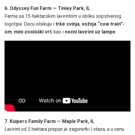
6. Odyssey Fun Farm — Tinley Park, IL
Farma sa 15-hektarskim lavirintom u obliku sopstvenog
logotipa. Decu očekuju i
trke svinja
,
vožnja “cow train”-
om
,
mini zoološki vrt
, kao i
noćni lavirint uz lampe
.
7. Kuipers Family Farm — Maple Park, IL
Lavirint od 5 hektara prepun je zagonetki i staza, a u cenu