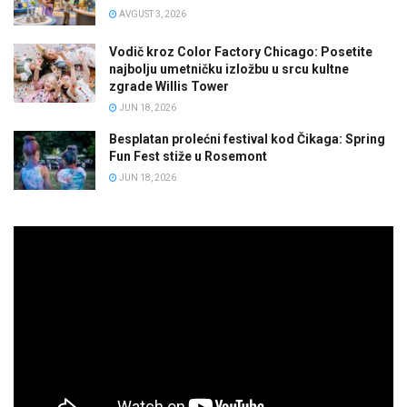
AVGUST 3, 2026
Vodič kroz Color Factory Chicago: Posetite
najbolju umetničku izložbu u srcu kultne
zgrade Willis Tower
JUN 18, 2026
Besplatan prolećni festival kod Čikaga: Spring
Fun Fest stiže u Rosemont
JUN 18, 2026