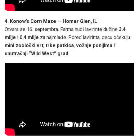
4. Konow’s Corn Maze — Homer Glen, IL
Otvara se 16. septembra. Farma nudi lavirinte dužine
3.4
milje
i
0.4 milje
za najmlađe. Pored lavirinta, decu očekuju
mini zoološki vrt
,
trke patkica
,
vožnje ponijima
i
unutrašnji “Wild West” grad
.