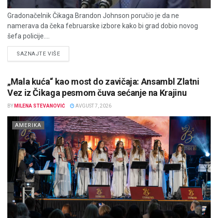
Gradonačelnik Čikaga Brandon Johnson poručio je da ne
namerava da čeka februarske izbore kako bi grad dobio novog
šefa policije....
DETAILS
SAZNAJTE VIŠE
„Mala kuća“ kao most do zavičaja: Ansambl Zlatni
Vez iz Čikaga pesmom čuva sećanje na Krajinu
BY
MILENA STEVANOVIĆ
AVGUST 7, 2026
AMERIKA