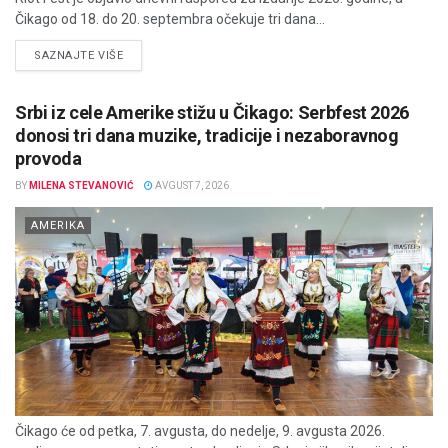
Čikago od 18. do 20. septembra očekuje tri dana...
DETAILS
SAZNAJTE VIŠE
Srbi iz cele Amerike stižu u Čikago: Serbfest 2026
donosi tri dana muzike, tradicije i nezaboravnog
provoda
BY
MILENA STEVANOVIĆ
AVGUST 7, 2026
AMERIKA
Čikago će od petka, 7. avgusta, do nedelje, 9. avgusta 2026.