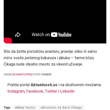
Bilo da želite porodičnu avanturu, jesenje slike ili samo
miris sveže pečenog kukuruza i jabuka — farme blizu
Čikaga nude idealno mesto za vikend uživanje.
IZVOR:
MOMMYPOPPINS
I FOTO: PIXABAY
Pratite portal
Aktuelnosti.us
i na društvenim mrežama
Instagram
,
Facebook
,
Twitter
i
Linkedin
.
Tags:
Abbey Farms
aktivnosti za decu Čikago