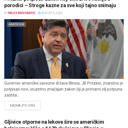
porodici – Stroge kazne za sve koji tajno snimaju
BY
MILOS KRIVOKAPIĆ
AVGUST 6, 2026
AMERIKA
Guverner američke savezne države Illinois, JB Pritzker, zvanično je
potpisao novi, izuzetno značajan zakon čiji je primarni cilj potpuna
zaštita...
DETAILS
SAZNAJTE VIŠE
Gljivice otporne na lekove šire se američkim