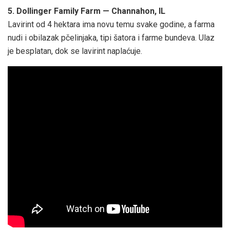
5. Dollinger Family Farm — Channahon, IL
Lavirint od 4 hektara ima novu temu svake godine, a farma
nudi i obilazak pčelinjaka, tipi šatora i farme bundeva. Ulaz
je besplatan, dok se lavirint naplaćuje.