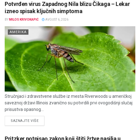
Potvrđen virus Zapadnog Nila blizu Čikaga – Lekar
izneo spisak ključnih simptoma
BY
MILOS KRIVOKAPIĆ
AVGUST 6, 2026
AMERIKA
Stručnjaci i zdravstvene službe iz mesta Riverwoods u američkoj
saveznoj državi Illinois zvanično su potvrdili prvi ovogodišnji slučaj
prisustva opasnog...
DETAILS
SAZNAJTE VIŠE
Pritzker potpisao zakon koji štiti žrtve nasilja u