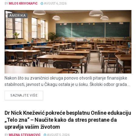
BY
MILOS KRIVOKAPIĆ
AVGUST 6, 2026
AMERIKA
Nakon što su zvaničnici okruga ponovo otvorili pitanje finansijske
stabilnosti, javnost u Čikagu ostala je u šoku. Školski odbor grada...
DETAILS
SAZNAJTE VIŠE
Dr Nick Knežević pokreće besplatnu Online edukaciju
„Telo zna“ – Naučite kako da stres prestane da
upravlja vašim životom
BY
MILENA STEVANOVIĆ
AVGUST 5, 2026