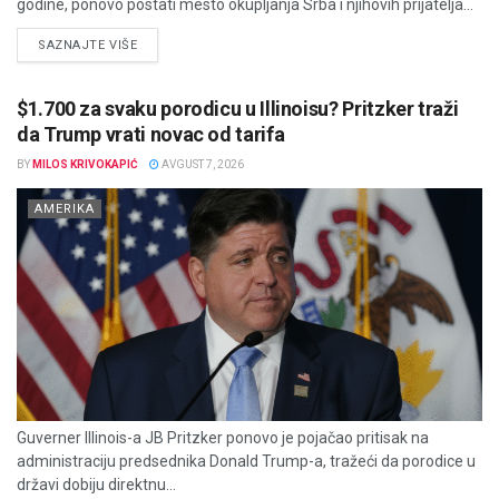
godine, ponovo postati mesto okupljanja Srba i njihovih prijatelja...
DETAILS
SAZNAJTE VIŠE
$1.700 za svaku porodicu u Illinoisu? Pritzker traži
da Trump vrati novac od tarifa
BY
MILOS KRIVOKAPIĆ
AVGUST 7, 2026
AMERIKA
Guverner Illinois-a JB Pritzker ponovo je pojačao pritisak na
administraciju predsednika Donald Trump-a, tražeći da porodice u
državi dobiju direktnu...