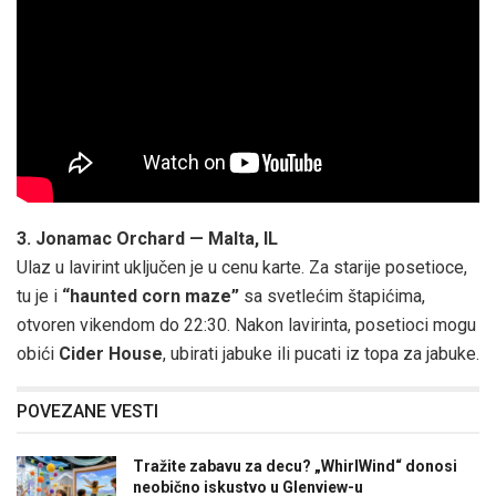
3. Jonamac Orchard — Malta, IL
Ulaz u lavirint uključen je u cenu karte. Za starije posetioce,
tu je i
“haunted corn maze”
sa svetlećim štapićima,
otvoren vikendom do 22:30. Nakon lavirinta, posetioci mogu
obići
Cider House
, ubirati jabuke ili pucati iz topa za jabuke.
POVEZANE VESTI
Tražite zabavu za decu? „WhirlWind“ donosi
neobično iskustvo u Glenview-u