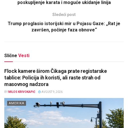
poskupljenje karata i moguće ukidanje linija
Sledeći post
Trump proglasio istorijski mir u Pojasu Gaze: „Rat je
završen, počinje faza obnove“
Slične
Vesti
Flock kamere širom Čikaga prate registarske
tablice: Policija ih koristi, ali raste strah od
masovnog nadzora
BY
MILOS KRIVOKAPIĆ
AVGUST 9, 2026
AMERIKA