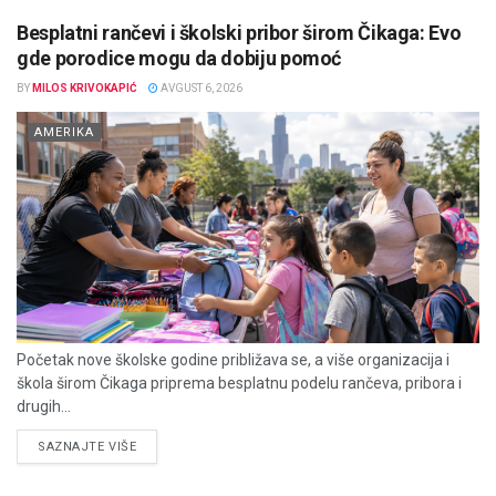
Besplatni rančevi i školski pribor širom Čikaga: Evo
gde porodice mogu da dobiju pomoć
BY
MILOS KRIVOKAPIĆ
AVGUST 6, 2026
AMERIKA
Početak nove školske godine približava se, a više organizacija i
škola širom Čikaga priprema besplatnu podelu rančeva, pribora i
drugih...
DETAILS
SAZNAJTE VIŠE