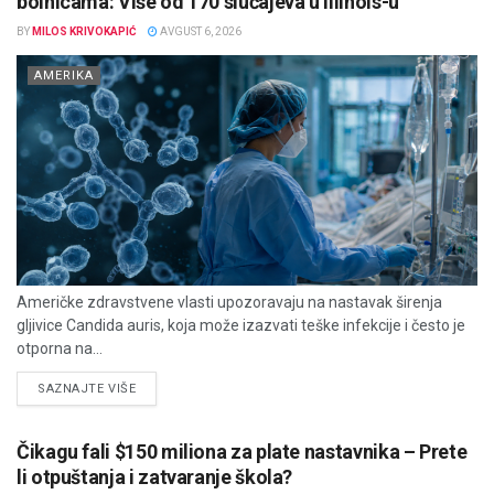
bolnicama: Više od 170 slučajeva u Illinois-u
BY
MILOS KRIVOKAPIĆ
AVGUST 6, 2026
AMERIKA
Američke zdravstvene vlasti upozoravaju na nastavak širenja
gljivice Candida auris, koja može izazvati teške infekcije i često je
otporna na...
DETAILS
SAZNAJTE VIŠE
Čikagu fali $150 miliona za plate nastavnika – Prete
li otpuštanja i zatvaranje škola?