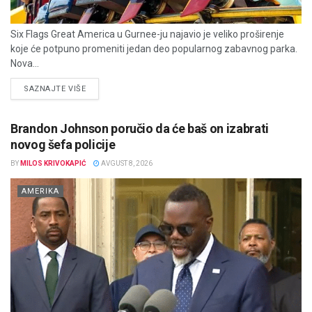
Six Flags Great America u Gurnee-ju najavio je veliko proširenje
koje će potpuno promeniti jedan deo popularnog zabavnog parka.
Nova...
DETAILS
SAZNAJTE VIŠE
Brandon Johnson poručio da će baš on izabrati
novog šefa policije
BY
MILOS KRIVOKAPIĆ
AVGUST 8, 2026
AMERIKA