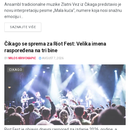
Ansambl tradicionalne muzike Zlatni Vez iz Čikaga predstavio je
novu interpretaciju pesme „Mala kuća“, numere koja nosi snažnu
emociju i...
DETAILS
SAZNAJTE VIŠE
Čikago se sprema za Riot Fest: Velika imena
raspoređena na tri bine
BY
MILOS KRIVOKAPIĆ
AVGUST 7, 2026
CIKAGO
Riot Fest je objavio dnevni raspored za izdanje 2026. godine, a