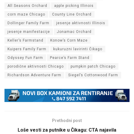
All Seasons Orchard
apple picking Illinois
corn maze Chicago
County Line Orchard
Dollinger Family Farm
jesenje aktivnosti Illinois
jesenje manifestacije
Jonamac Orchard
Keller’s Farmstand
Konow’s Corn Maze
Kuipers Family Farm
kukuruzni lavirinti Čikago
Odyssey Fun Farm
Pearce’s Farm Stand
porodične aktivnosti Chicago
pumpkin patch Chicago
Richardson Adventure Farm
Siegel’s Cottonwood Farm
Prethodni post
Loše vesti za putnike u Čikagu: CTA najavila