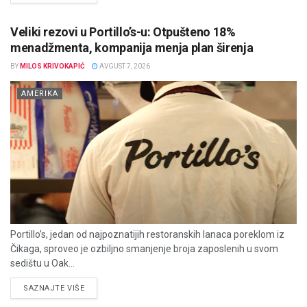
Veliki rezovi u Portillo’s-u: Otpušteno 18%
menadžmenta, kompanija menja plan širenja
BY
MILOS KRIVOKAPIĆ
AVGUST 7, 2026
AMERIKA
Portillo’s, jedan od najpoznatijih restoranskih lanaca poreklom iz
Čikaga, sproveo je ozbiljno smanjenje broja zaposlenih u svom
sedištu u Oak...
DETAILS
SAZNAJTE VIŠE