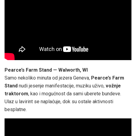
Pearce’s Farm Stand — Walworth, WI
Samo nekoliko minuta od jezera Geneva,
Pearce’s Farm
Stand
nudi jesenje manifestacije, muziku uživo,
vožnje
traktorom
, kao i mogućnost da sami uberete bundeve.
Ulaz u lavirint se naplaćuje, dok su ostale aktivnosti
besplatne.