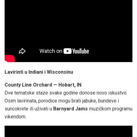
Lavirinti u Indiani i Wisconsinu
County Line Orchard — Hobart, IN
Dve tematske staze svake godine donose novo iskustvo.
Osim lavirinata, porodice mogu brati jabuke, bundeve i
suncokrete ili uživati u
Barnyard Jams
muzičkom programu
vikendom.