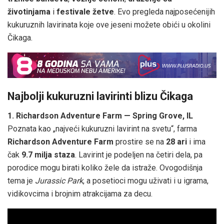
životinjama
i
festivale žetve
. Evo pregleda najposećenijih
kukuruznih lavirinata koje ove jeseni možete obići u okolini
Čikaga.
Najbolji kukuruzni lavirinti blizu Čikaga
1. Richardson Adventure Farm — Spring Grove, IL
Poznata kao „najveći kukuruzni lavirint na svetu“, farma
Richardson Adventure Farm
prostire se na
28 ari
i ima
čak
9.7 milja staza
. Lavirint je podeljen na četiri dela, pa
porodice mogu birati koliko žele da istraže. Ovogodišnja
tema je
Jurassic Park
, a posetioci mogu uživati i u igrama,
vidikovcima i brojnim atrakcijama za decu.