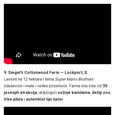
9. Siegel’s Cottonwood Farm — Lockport, IL
Lavirint na 12 hektara i tema
Super Mario Brothers
oduševiće i male i velike posetioce. Farma ima više od
30
jesenjih atrakcija
, uključujući
vožnje kamilama
,
dečiji zoo
,
trke pilića
i
autentični tipi šator
.