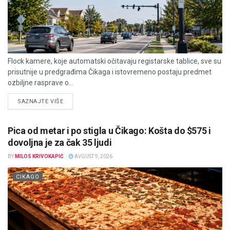
Flock kamere, koje automatski očitavaju registarske tablice, sve su
prisutnije u predgrađima Čikaga i istovremeno postaju predmet
ozbiljne rasprave o...
DETAILS
SAZNAJTE VIŠE
Pica od metar i po stigla u Čikago: Košta do $575 i
dovoljna je za čak 35 ljudi
BY
MILOS KRIVOKAPIĆ
AVGUST 9, 2026
CIKAGO