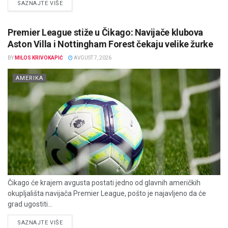
DETAILS
SAZNAJTE VIŠE
Premier League stiže u Čikago: Navijače klubova
Aston Villa i Nottingham Forest čekaju velike žurke
BY
MILOS KRIVOKAPIĆ
AVGUST 7, 2026
AMERIKA
Čikago će krajem avgusta postati jedno od glavnih američkih
okupljališta navijača Premier League, pošto je najavljeno da će
grad ugostiti...
DETAILS
SAZNAJTE VIŠE