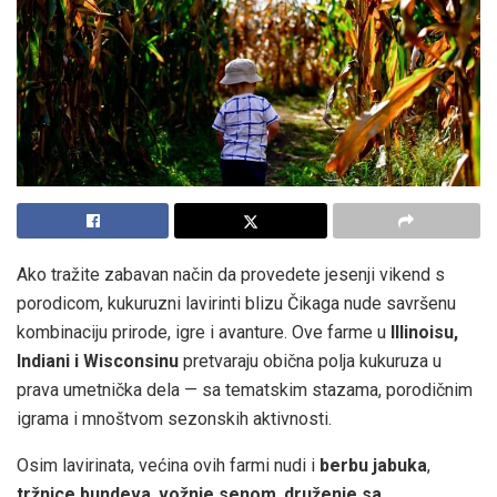
Ako tražite zabavan način da provedete jesenji vikend s
porodicom, kukuruzni lavirinti blizu Čikaga nude savršenu
kombinaciju prirode, igre i avanture. Ove farme u
Illinoisu,
Indiani i Wisconsinu
pretvaraju obična polja kukuruza u
prava umetnička dela — sa tematskim stazama, porodičnim
igrama i mnoštvom sezonskih aktivnosti.
Osim lavirinata, većina ovih farmi nudi i
berbu jabuka
,
tržnice bundeva
,
vožnje senom
,
druženje sa