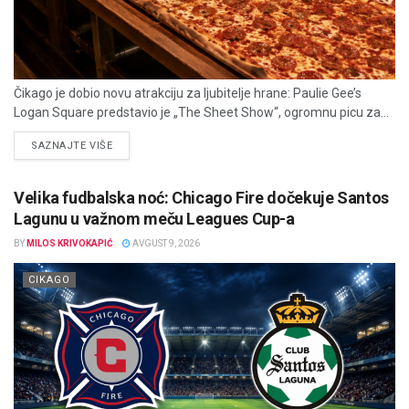
Čikago je dobio novu atrakciju za ljubitelje hrane: Paulie Gee’s
Logan Square predstavio je „The Sheet Show“, ogromnu picu za...
DETAILS
SAZNAJTE VIŠE
Velika fudbalska noć: Chicago Fire dočekuje Santos
Lagunu u važnom meču Leagues Cup-a
BY
MILOS KRIVOKAPIĆ
AVGUST 9, 2026
CIKAGO