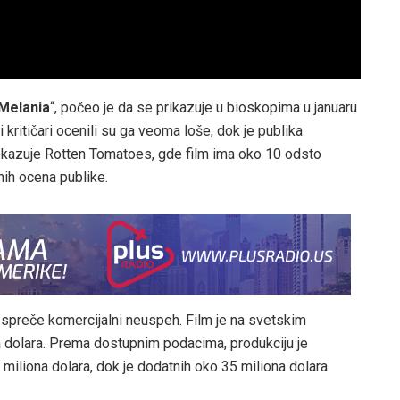
Melania
“, počeo je da se prikazuje u bioskopima u januaru
 kritičari ocenili su ga veoma loše, dok je publika
 pokazuje Rotten Tomatoes, gde film ima oko 10 odsto
vnih ocena publike.
 spreče komercijalni neuspeh. Film je na svetskim
 dolara. Prema dostupnim podacima, produkciju je
iona dolara, dok je dodatnih oko 35 miliona dolara