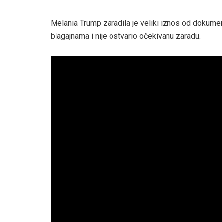
Melania Trump zaradila je veliki iznos od dokumen
blagajnama i nije ostvario očekivanu zaradu.