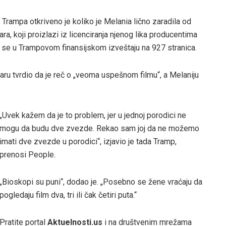
 Trampa otkriveno je koliko je Melania lično zaradila od
a, koji proizlazi iz licenciranja njenog lika producentima
 se u Trampovom finansijskom izveštaju na 927 stranica.
aru tvrdio da je reč o „veoma uspešnom filmu“, a Melaniju
„Uvek kažem da je to problem, jer u jednoj porodici ne
mogu da budu dve zvezde. Rekao sam joj da ne možemo
imati dve zvezde u porodici“, izjavio je tada Tramp,
prenosi People.
„Bioskopi su puni“, dodao je. „Posebno se žene vraćaju da
pogledaju film dva, tri ili čak četiri puta.“
Pratite portal
Aktuelnosti.us
i na društvenim mrežama