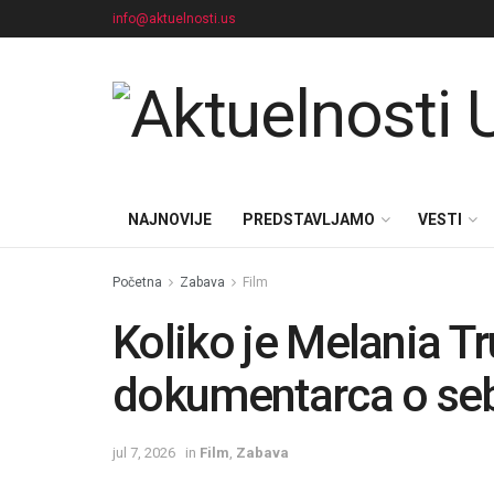
info@aktuelnosti.us
NAJNOVIJE
PREDSTAVLJAMO
VESTI
Početna
Zabava
Film
Koliko je Melania T
dokumentarca o se
jul 7, 2026
in
Film
,
Zabava