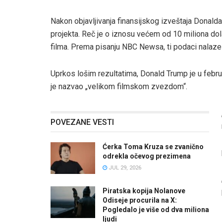
Nakon objavljivanja finansijskog izveštaja Donalda
projekta. Reč je o iznosu većem od 10 miliona dolar
filma. Prema pisanju NBC Newsa, ti podaci nalaze
Uprkos lošim rezultatima, Donald Trump je u febru
je nazvao „velikom filmskom zvezdom“.
POVEZANE VESTI
Ćerka Toma Kruza se zvanično
odrekla očevog prezimena
JUL 29, 2026
Piratska kopija Nolanove
Odiseje procurila na X:
Pogledalo je više od dva miliona
ljudi