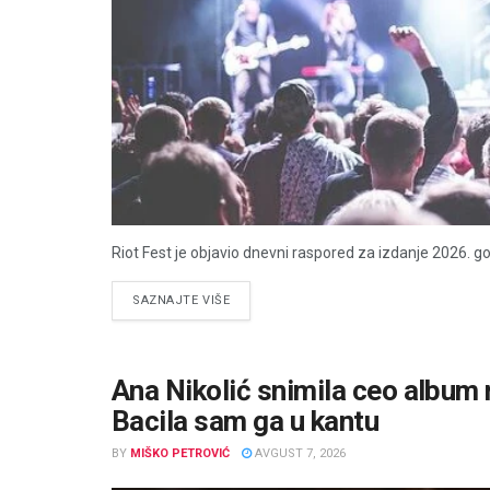
Riot Fest je objavio dnevni raspored za izdanje 2026. go
DETAILS
SAZNAJTE VIŠE
Ana Nikolić snimila ceo album n
Bacila sam ga u kantu
BY
MIŠKO PETROVIĆ
AVGUST 7, 2026