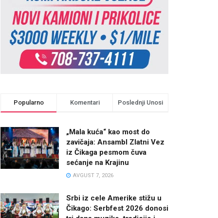
Popularno
Komentari
Poslednji Unosi
„Mala kuća“ kao most do
zavičaja: Ansambl Zlatni Vez
iz Čikaga pesmom čuva
sećanje na Krajinu
AVGUST 7, 2026
Srbi iz cele Amerike stižu u
Čikago: Serbfest 2026 donosi