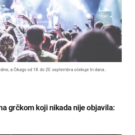
dine, a Čikago od 18. do 20. septembra očekuje tri dana...
a grčkom koji nikada nije objavila: