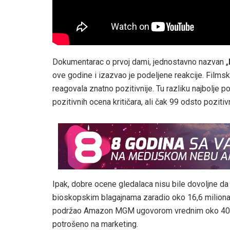
Dokumentarac o prvoj dami, jednostavno nazvan „
ove godine i izazvao je podeljene reakcije. Filmski
reagovala znatno pozitivnije. Tu razliku najbolje
pozitivnih ocena kritičara, ali čak 99 odsto poziti
Ipak, dobre ocene gledalaca nisu bile dovoljne da
bioskopskim blagajnama zaradio oko 16,6 miliona
podržao Amazon MGM ugovorom vrednim oko 40 mil
potrošeno na marketing.