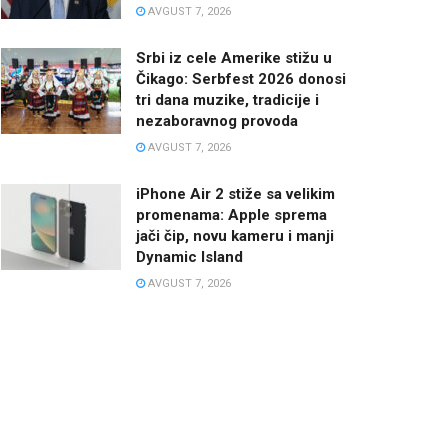
AVGUST 7, 2026
Srbi iz cele Amerike stižu u
Čikago: Serbfest 2026 donosi
tri dana muzike, tradicije i
nezaboravnog provoda
AVGUST 7, 2026
iPhone Air 2 stiže sa velikim
promenama: Apple sprema
jači čip, novu kameru i manji
Dynamic Island
AVGUST 7, 2026