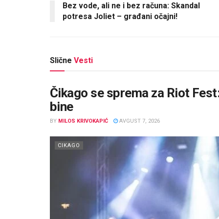
Bez vode, ali ne i bez računa: Skandal
potresa Joliet – građani očajni!
Slične
Vesti
Čikago se sprema za Riot Fest:
bine
BY
MILOS KRIVOKAPIĆ
AVGUST 7, 2026
CIKAGO