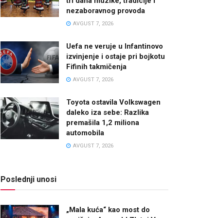
tri dana muzike, tradicije i
nezaboravnog provoda
AVGUST 7, 2026
Uefa ne veruje u Infantinovo
izvinjenje i ostaje pri bojkotu
Fifinih takmičenja
AVGUST 7, 2026
Toyota ostavila Volkswagen
daleko iza sebe: Razlika
premašila 1,2 miliona
automobila
AVGUST 7, 2026
Poslednji unosi
„Mala kuća“ kao most do