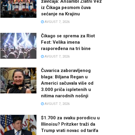
zavičaja: Ansambl Zlatni Vez
iz Čikaga pesmom čuva
sećanje na Krajinu
AVGUST 7, 2026
Čikago se sprema za Riot
Fest: Velika imena
raspoređena na tri bine
AVGUST 7, 2026
Čuvarica zaboravljenog
blaga: Biljana Regan u
Americi sačuvala više od
3.000 priča ispletenih u
nitima narodnih nošnji
AVGUST 7, 2026
$1.700 za svaku porodicu u
Illinoisu? Pritzker traži da
Trump vrati novac od tarifa