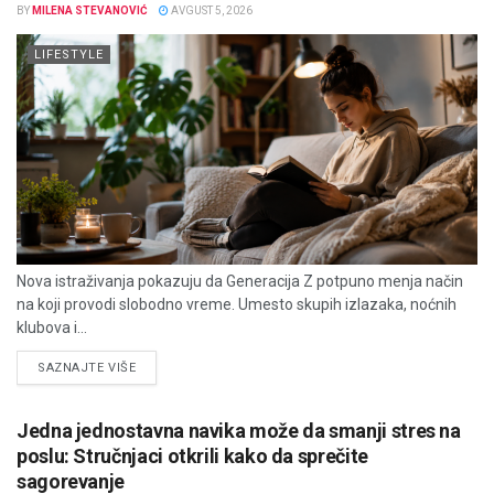
BY
MILENA STEVANOVIĆ
AVGUST 5, 2026
LIFESTYLE
Nova istraživanja pokazuju da Generacija Z potpuno menja način
na koji provodi slobodno vreme. Umesto skupih izlazaka, noćnih
klubova i...
DETAILS
SAZNAJTE VIŠE
Jedna jednostavna navika može da smanji stres na
poslu: Stručnjaci otkrili kako da sprečite
sagorevanje