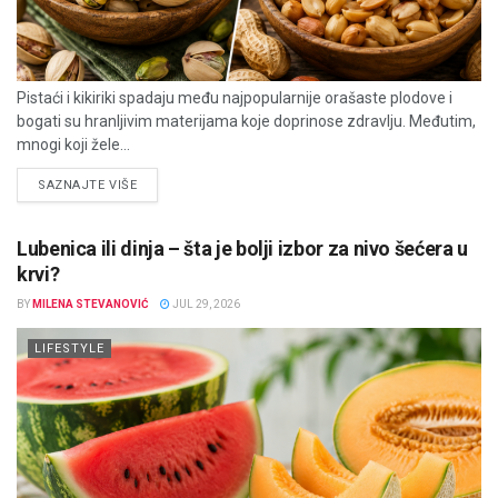
Pistaći i kikiriki spadaju među najpopularnije orašaste plodove i
bogati su hranljivim materijama koje doprinose zdravlju. Međutim,
mnogi koji žele...
DETAILS
SAZNAJTE VIŠE
Lubenica ili dinja – šta je bolji izbor za nivo šećera u
krvi?
BY
MILENA STEVANOVIĆ
JUL 29, 2026
LIFESTYLE