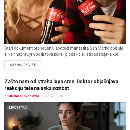
Stari dokument pronađen u apoteci manastira San Marko opisuje
eliksir napravljen od listova koke i ploda kole, istih sastojaka koji...
DETAILS
SAZNAJTE VIŠE
Zašto nam od straha lupa srce: Doktor objašnjava
reakciju tela na anksioznost
BY
MILENA STEVANOVIĆ
JUL 31, 2026
LIFESTYLE