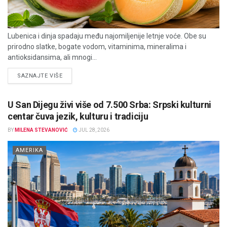
Lubenica i dinja spadaju među najomiljenije letnje voće. Obe su
prirodno slatke, bogate vodom, vitaminima, mineralima i
antioksidansima, ali mnogi...
DETAILS
SAZNAJTE VIŠE
U San Dijegu živi više od 7.500 Srba: Srpski kulturni
centar čuva jezik, kulturu i tradiciju
BY
MILENA STEVANOVIĆ
JUL 28, 2026
AMERIKA