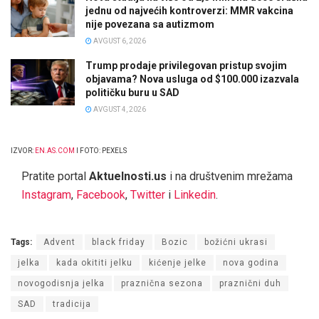
jednu od najvećih kontroverzi: MMR vakcina
nije povezana sa autizmom
AVGUST 6, 2026
Trump prodaje privilegovan pristup svojim
objavama? Nova usluga od $100.000 izazvala
političku buru u SAD
AVGUST 4, 2026
IZVOR:
EN.AS.COM
I FOTO: PEXELS
Pratite portal
Aktuelnosti.us
i na društvenim mrežama
Instagram
,
Facebook
,
Twitter
i
Linkedin
.
Tags:
Advent
black friday
Bozic
božićni ukrasi
jelka
kada okititi jelku
kićenje jelke
nova godina
novogodisnja jelka
praznična sezona
praznični duh
SAD
tradicija