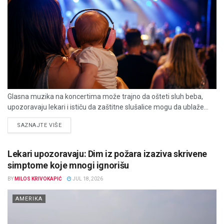
Glasna muzika na koncertima može trajno da ošteti sluh beba,
upozoravaju lekari i ističu da zaštitne slušalice mogu da ublaže...
DETAILS
SAZNAJTE VIŠE
Lekari upozoravaju: Dim iz požara izaziva skrivene
simptome koje mnogi ignorišu
BY
MILOS KRIVOKAPIĆ
JUL 18, 2026
AMERIKA