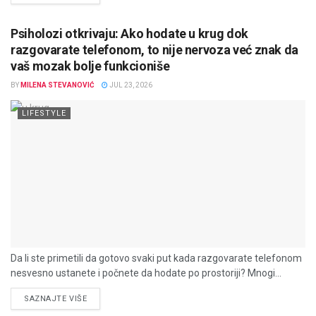
Psiholozi otkrivaju: Ako hodate u krug dok
razgovarate telefonom, to nije nervoza već znak da
vaš mozak bolje funkcioniše
BY
MILENA STEVANOVIĆ
JUL 23, 2026
LIFESTYLE
Da li ste primetili da gotovo svaki put kada razgovarate telefonom
nesvesno ustanete i počnete da hodate po prostoriji? Mnogi...
DETAILS
SAZNAJTE VIŠE