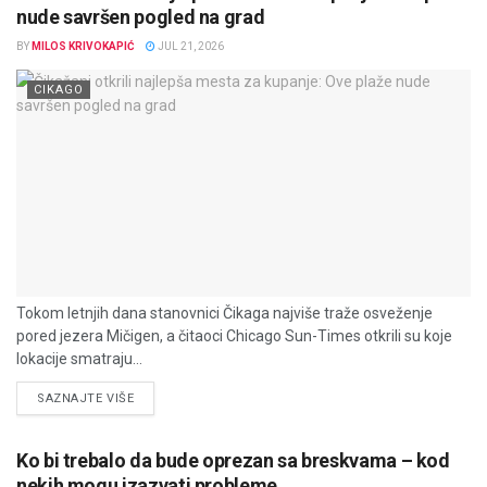
nude savršen pogled na grad
BY
MILOS KRIVOKAPIĆ
JUL 21, 2026
CIKAGO
Tokom letnjih dana stanovnici Čikaga najviše traže osveženje
pored jezera Mičigen, a čitaoci Chicago Sun-Times otkrili su koje
lokacije smatraju...
DETAILS
SAZNAJTE VIŠE
Ko bi trebalo da bude oprezan sa breskvama – kod
nekih mogu izazvati probleme