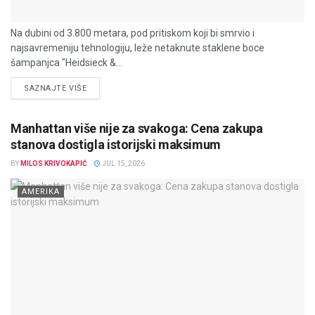
Na dubini od 3.800 metara, pod pritiskom koji bi smrvio i
najsavremeniju tehnologiju, leže netaknute staklene boce
šampanjca "Heidsieck &...
DETAILS
SAZNAJTE VIŠE
Manhattan više nije za svakoga: Cena zakupa
stanova dostigla istorijski maksimum
BY
MILOS KRIVOKAPIĆ
JUL 15, 2026
AMERIKA