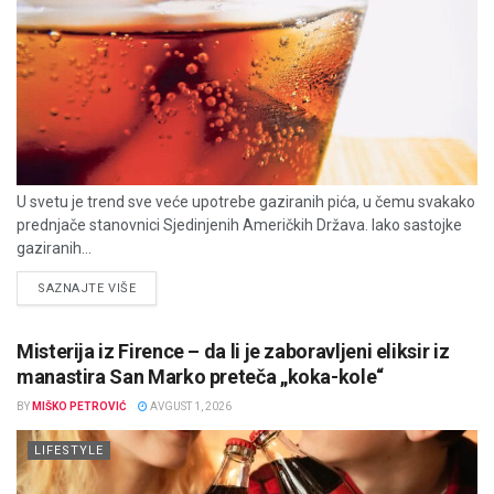
U svetu je trend sve veće upotrebe gaziranih pića, u čemu svakako
prednjače stanovnici Sjedinjenih Američkih Država. Iako sastojke
gaziranih...
DETAILS
SAZNAJTE VIŠE
Misterija iz Firence – da li je zaboravljeni eliksir iz
manastira San Marko preteča „koka-kole“
BY
MIŠKO PETROVIĆ
AVGUST 1, 2026
LIFESTYLE