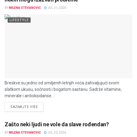
BY
MILENA STEVANOVIĆ
JUL 21, 2026
LIFESTYLE
Breskve su jedno od omiljenih letnjih voća zahvaljujući svom
slatkom ukusu, sočnosti i bogatom sastavu. Sadrže vitamine,
minerale i antioksidanse...
DETAILS
SAZNAJTE VIŠE
Zašto neki ljudi ne vole da slave rođendan?
BY
MILENA STEVANOVIĆ
JUL 20, 2026