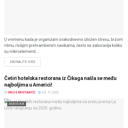
U vremenu kada je organizam svakodnevno izložen stresu, brzom
ritmu i lošijim prehrambenim navikama, često se zaboravlja koliko
su mikroelementi...
DETAILS
SAZNAJTE VIŠE
Četiri hotelska restorana iz Čikaga našla se među
najboljima u Americi!
BY
MILOS KRIVOKAPIĆ
JUL 17, 2026
AMERIKA