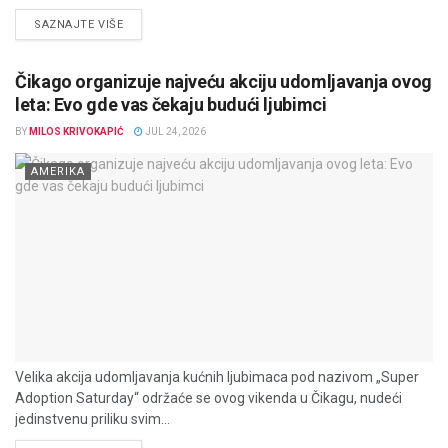
DETAILS
SAZNAJTE VIŠE
Čikago organizuje najveću akciju udomljavanja ovog
leta: Evo gde vas čekaju budući ljubimci
BY
MILOS KRIVOKAPIĆ
JUL 24, 2026
AMERIKA
Velika akcija udomljavanja kućnih ljubimaca pod nazivom „Super
Adoption Saturday“ održaće se ovog vikenda u Čikagu, nudeći
jedinstvenu priliku svim...