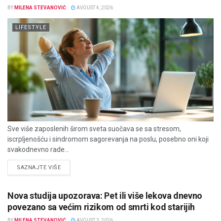
BY
MILENA STEVANOVIĆ
AVGUST 4, 2026
LIFESTYLE
Sve više zaposlenih širom sveta suočava se sa stresom,
iscrpljenošću i sindromom sagorevanja na poslu, posebno oni koji
svakodnevno rade...
DETAILS
SAZNAJTE VIŠE
Nova studija upozorava: Pet ili više lekova dnevno
povezano sa većim rizikom od smrti kod starijih
BY
MILENA STEVANOVIĆ
AVGUST 3, 2026