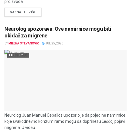
proizvoda...
DETAILS
SAZNAJTE VIŠE
Neurolog upozorava: Ove namirnice mogu biti
okidač za migrene
BY
MILENA STEVANOVIĆ
JUL 25, 2026
LIFESTYLE
Neurolog Juan Manuel Ceballos upozorio je da pojedine namirnice
koje svakodnevno konzumiramo mogu da doprinesu češćoj pojavi
migrena. U videu...