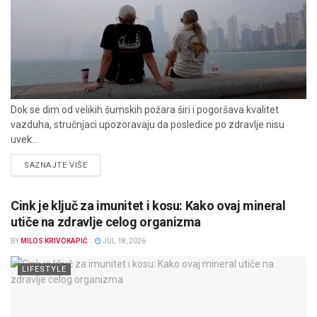
Dok se dim od velikih šumskih požara širi i pogoršava kvalitet
vazduha, stručnjaci upozoravaju da posledice po zdravlje nisu
uvek...
DETAILS
SAZNAJTE VIŠE
Cink je ključ za imunitet i kosu: Kako ovaj mineral
utiče na zdravlje celog organizma
BY
MILOS KRIVOKAPIĆ
JUL 18, 2026
LIFESTYLE