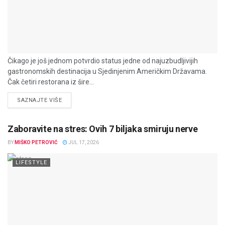
Čikago je još jednom potvrdio status jedne od najuzbudljivijih
gastronomskih destinacija u Sjedinjenim Američkim Državama.
Čak četiri restorana iz šire...
DETAILS
SAZNAJTE VIŠE
Zaboravite na stres: Ovih 7 biljaka smiruju nerve
BY
MIŠKO PETROVIĆ
JUL 17, 2026
LIFESTYLE