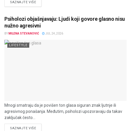
DETAILS
SAZNAJTE VIŠE
Psiholozi objašnjavaju: Ljudi koji govore glasno nisu
nužno agresivni
BY
MILENA STEVANOVIĆ
JUL 24, 2026
LIFESTYLE
Mnogi smatraju da je povišen ton glasa siguran znak ljutnje ili
agresivnog ponašanja. Međutim, psiholozi upozoravaju da takav
zaključak često...
DETAILS
SAZNAJTE VIŠE