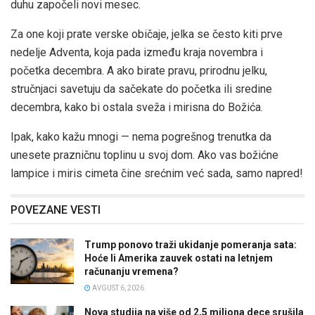
duhu započeli novi mesec.
Za one koji prate verske običaje, jelka se često kiti prve
nedelje Adventa, koja pada između kraja novembra i
početka decembra. A ako birate pravu, prirodnu jelku,
stručnjaci savetuju da sačekate do početka ili sredine
decembra, kako bi ostala sveža i mirisna do Božića.
Ipak, kako kažu mnogi — nema pogrešnog trenutka da
unesete prazničnu toplinu u svoj dom. Ako vas božićne
lampice i miris cimeta čine srećnim već sada, samo napred!
POVEZANE VESTI
Trump ponovo traži ukidanje pomeranja sata:
Hoće li Amerika zauvek ostati na letnjem
računanju vremena?
AVGUST 6, 2026
Nova studija na više od 2,5 miliona dece srušila