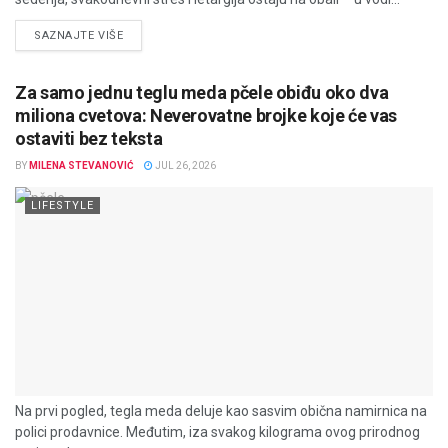
DETAILS
SAZNAJTE VIŠE
Za samo jednu teglu meda pčele obiđu oko dva
miliona cvetova: Neverovatne brojke koje će vas
ostaviti bez teksta
BY
MILENA STEVANOVIĆ
JUL 26, 2026
LIFESTYLE
Na prvi pogled, tegla meda deluje kao sasvim obična namirnica na
polici prodavnice. Međutim, iza svakog kilograma ovog prirodnog