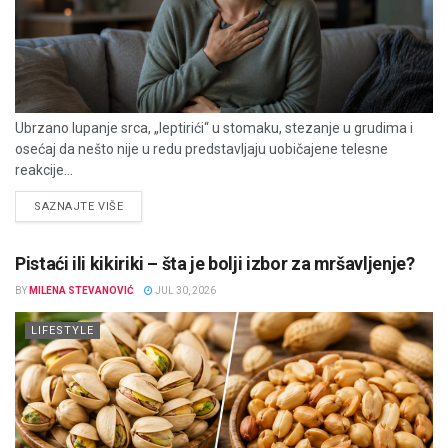
Ubrzano lupanje srca, „leptirići“ u stomaku, stezanje u grudima i
osećaj da nešto nije u redu predstavljaju uobičajene telesne
reakcije...
DETAILS
SAZNAJTE VIŠE
Pistaći ili kikiriki – šta je bolji izbor za mršavljenje?
BY
MILENA STEVANOVIĆ
JUL 30, 2026
LIFESTYLE