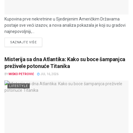
Kupovina prve nekretnine u Sjedinjenim Američkim Državama
postaje sve veći izazov, a nova analiza pokazala je koji su gradovi
najnepovoljniji,...
DETAILS
SAZNAJTE VIŠE
Misterija sa dna Atlantika: Kako su boce šampanjca
preživele potonuće Titanika
BY
MIŠKO PETROVIĆ
JUL 16, 2026
LIFESTYLE