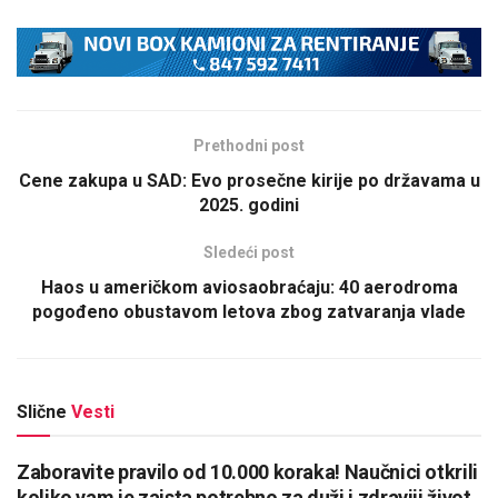
Prethodni post
Cene zakupa u SAD: Evo prosečne kirije po državama u
2025. godini
Sledeći post
Haos u američkom aviosaobraćaju: 40 aerodroma
pogođeno obustavom letova zbog zatvaranja vlade
Slične
Vesti
Zaboravite pravilo od 10.000 koraka! Naučnici otkrili
koliko vam je zaista potrebno za duži i zdraviji život