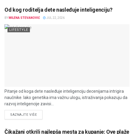
Od kog roditelja dete nasleđuje inteligenciju?
BY
MILENA STEVANOVIĆ
JUL 22, 2026
LIFESTYLE
Pitanje od koga dete nasleđuje inteligenciju decenijama intrigira
naučnike. Iako genetika ima važnu ulogu, istraživanja pokazuju da
razvoj inteligencije zavisi...
DETAILS
SAZNAJTE VIŠE
Čikažani otkrili najlepša mesta za kupanje: Ove plaže