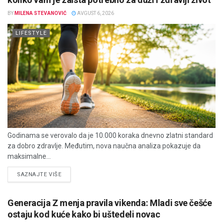
BY
MILENA STEVANOVIĆ
AVGUST 6, 2026
LIFESTYLE
Godinama se verovalo da je 10.000 koraka dnevno zlatni standard
za dobro zdravlje. Međutim, nova naučna analiza pokazuje da
maksimalne...
DETAILS
SAZNAJTE VIŠE
Generacija Z menja pravila vikenda: Mladi sve češće
ostaju kod kuće kako bi uštedeli novac