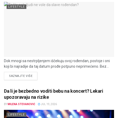
LIFESTYLE
Dok mnogi sa nestrpljenjem iščekuju svoj rođendan, postoje i oni
koji bi najradije da taj datum prođe potpuno neprimećeno. Bez...
DETAILS
SAZNAJTE VIŠE
Da li je bezbedno voditi bebu na koncert? Lekari
upozoravaju na rizike
BY
MILENA STEVANOVIĆ
JUL 19, 2026
LIFESTYLE