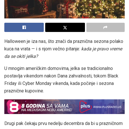
Halloween je iza nas, što znači da praznična sezona polako
kuca na vrata — i s njom večno pitanje:
kada je pravo vreme
da se okiti jelka?
U mnogim američkim domovima, jelka se tradicionalno
postavlja vikendom nakon Dana zahvalnosti, tokom Black
Friday ili Cyber Monday vikenda, kada počinje i sezona
praznične kupovine.
Drugi pak čekaju prvu nedelju decembra da bi u prazničnom