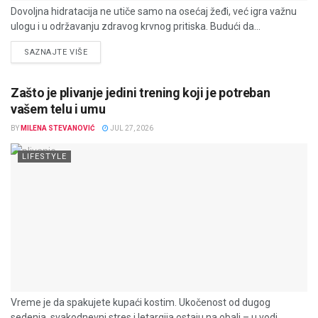
Dovoljna hidratacija ne utiče samo na osećaj žeđi, već igra važnu
ulogu i u održavanju zdravog krvnog pritiska. Budući da...
DETAILS
SAZNAJTE VIŠE
Zašto je plivanje jedini trening koji je potreban
vašem telu i umu
BY
MILENA STEVANOVIĆ
JUL 27, 2026
LIFESTYLE
Vreme je da spakujete kupaći kostim. Ukočenost od dugog
sedenja, svakodnevni stres i letargija ostaju na obali – u vodi...