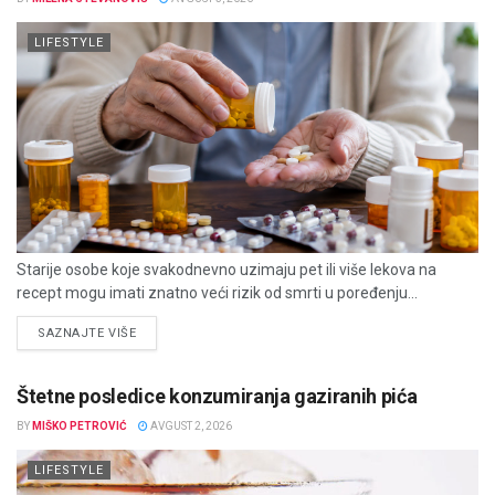
LIFESTYLE
Starije osobe koje svakodnevno uzimaju pet ili više lekova na
recept mogu imati znatno veći rizik od smrti u poređenju...
DETAILS
SAZNAJTE VIŠE
Štetne posledice konzumiranja gaziranih pića
BY
MIŠKO PETROVIĆ
AVGUST 2, 2026
LIFESTYLE