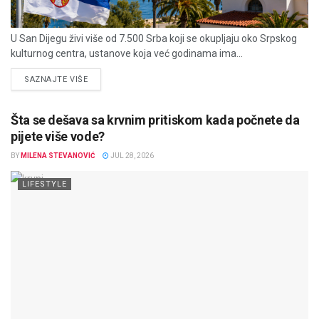
U San Dijegu živi više od 7.500 Srba koji se okupljaju oko Srpskog
kulturnog centra, ustanove koja već godinama ima...
DETAILS
SAZNAJTE VIŠE
Šta se dešava sa krvnim pritiskom kada počnete da
pijete više vode?
BY
MILENA STEVANOVIĆ
JUL 28, 2026
LIFESTYLE