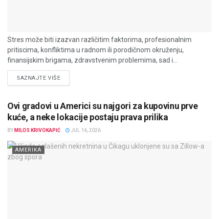
Stres može biti izazvan različitim faktorima, profesionalnim
pritiscima, konfliktima u radnom ili porodičnom okruženju,
finansijskim brigama, zdravstvenim problemima, sad i...
DETAILS
SAZNAJTE VIŠE
Ovi gradovi u Americi su najgori za kupovinu prve
kuće, a neke lokacije postaju prava prilika
BY
MILOS KRIVOKAPIĆ
JUL 16, 2026
AMERIKA