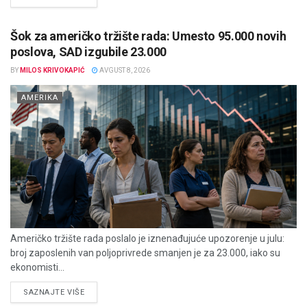
Šok za američko tržište rada: Umesto 95.000 novih
poslova, SAD izgubile 23.000
BY
MILOS KRIVOKAPIĆ
AVGUST 8, 2026
AMERIKA
Američko tržište rada poslalo je iznenađujuće upozorenje u julu:
broj zaposlenih van poljoprivrede smanjen je za 23.000, iako su
ekonomisti...
DETAILS
SAZNAJTE VIŠE