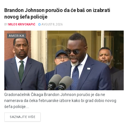
Brandon Johnson poručio da će baš on izabrati
novog šefa policije
BY
MILOS KRIVOKAPIĆ
AVGUST 8, 2026
AMERIKA
Gradonačelnik Čikaga Brandon Johnson poručio je da ne
namerava da čeka februarske izbore kako bi grad dobio novog
šefa policije....
DETAILS
SAZNAJTE VIŠE