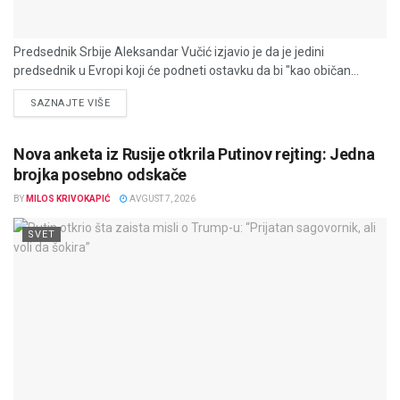
Predsednik Srbije Aleksandar Vučić izjavio je da je jedini
predsednik u Evropi koji će podneti ostavku da bi "kao običan...
DETAILS
SAZNAJTE VIŠE
Nova anketa iz Rusije otkrila Putinov rejting: Jedna
brojka posebno odskače
BY
MILOS KRIVOKAPIĆ
AVGUST 7, 2026
SVET