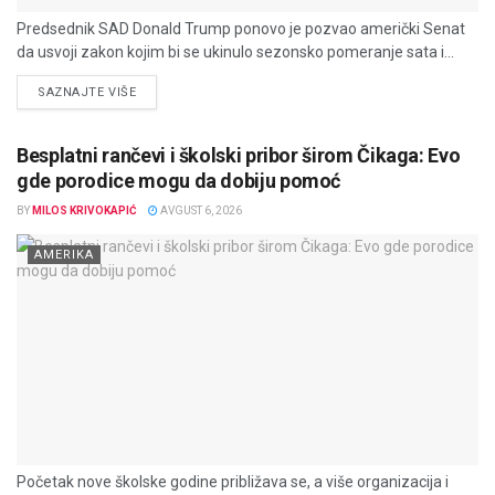
Predsednik SAD Donald Trump ponovo je pozvao američki Senat
da usvoji zakon kojim bi se ukinulo sezonsko pomeranje sata i...
DETAILS
SAZNAJTE VIŠE
Besplatni rančevi i školski pribor širom Čikaga: Evo
gde porodice mogu da dobiju pomoć
BY
MILOS KRIVOKAPIĆ
AVGUST 6, 2026
AMERIKA
Početak nove školske godine približava se, a više organizacija i