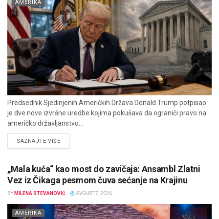
AMERIKA
Predsednik Sjedinjenih Američkih Država Donald Trump potpisao
je dve nove izvršne uredbe kojima pokušava da ograniči pravo na
američko državljanstvo...
DETAILS
SAZNAJTE VIŠE
„Mala kuća“ kao most do zavičaja: Ansambl Zlatni
Vez iz Čikaga pesmom čuva sećanje na Krajinu
BY
MILENA STEVANOVIĆ
AVGUST 7, 2026
AMERIKA