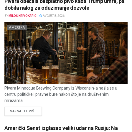
Pivara obećala besplatno pivo kada Trump umre, pa
dobila nalog za oduzimanje dozvole
BY
MILOS KRIVOKAPIĆ
AVGUST 8, 2026
AMERIKA
Pivara Minocqua Brewing Company iz Wisconsin-a našla se u
centru političke i pravne bure nakon što je na društvenim
mrežama...
DETAILS
SAZNAJTE VIŠE
Američki Senat izglasao veliki udar na Rusiju: Na