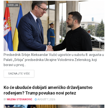
SRBIJA
Predsednik Srbije Aleksandar Vučić ugostiće u subotu 8. avgusta u
Palati „Srbija“ predsednika Ukrajine Volodimira Zelenskog, koji
boravi u prvoj...
DETAILS
SAZNAJTE VIŠE
Ko će ubuduće dobijati američko državljanstvo
rođenjem? Trump povukao novi potez
BY
MILENA STEVANOVIĆ
AVGUST 7, 2026