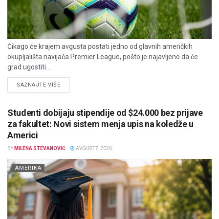
Čikago će krajem avgusta postati jedno od glavnih američkih
okupljališta navijača Premier League, pošto je najavljeno da će
grad ugostiti...
DETAILS
SAZNAJTE VIŠE
Studenti dobijaju stipendije od $24.000 bez prijave
za fakultet: Novi sistem menja upis na koledže u
Americi
BY
MILENA STEVANOVIĆ
AVGUST 7, 2026
AMERIKA