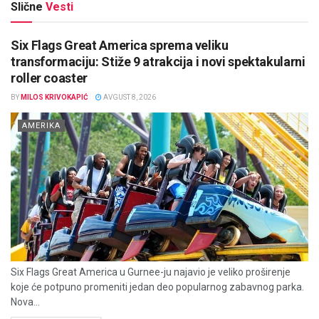
Slične
Vesti
Six Flags Great America sprema veliku
transformaciju: Stiže 9 atrakcija i novi spektakularni
roller coaster
BY
MILOS KRIVOKAPIĆ
AVGUST 8, 2026
AMERIKA
Six Flags Great America u Gurnee-ju najavio je veliko proširenje
koje će potpuno promeniti jedan deo popularnog zabavnog parka.
Nova...