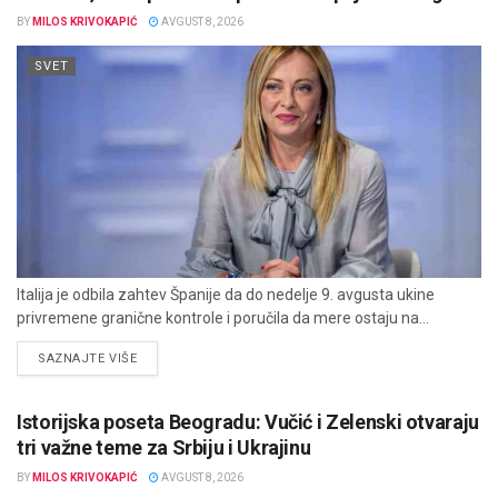
BY
MILOS KRIVOKAPIĆ
AVGUST 8, 2026
SVET
Italija je odbila zahtev Španije da do nedelje 9. avgusta ukine
privremene granične kontrole i poručila da mere ostaju na...
DETAILS
SAZNAJTE VIŠE
Istorijska poseta Beogradu: Vučić i Zelenski otvaraju
tri važne teme za Srbiju i Ukrajinu
BY
MILOS KRIVOKAPIĆ
AVGUST 8, 2026