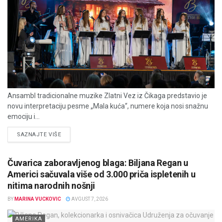
Ansambl tradicionalne muzike Zlatni Vez iz Čikaga predstavio je
novu interpretaciju pesme „Mala kuća“, numere koja nosi snažnu
emociju i...
DETAILS
SAZNAJTE VIŠE
Čuvarica zaboravljenog blaga: Biljana Regan u
Americi sačuvala više od 3.000 priča ispletenih u
nitima narodnih nošnji
BY
MARINA VUCKOVIC
AVGUST 7, 2026
AMERIKA