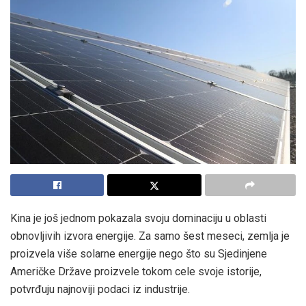
Kina je još jednom pokazala svoju dominaciju u oblasti
obnovljivih izvora energije. Za samo šest meseci, zemlja je
proizvela više solarne energije nego što su Sjedinjene
Američke Države proizvele tokom cele svoje istorije,
potvrđuju najnoviji podaci iz industrije.