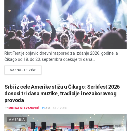
Riot Fest je objavio dnevni raspored za izdanje 2026. godine, a
Čikago od 18. do 20. septembra očekuje tri dana...
DETAILS
SAZNAJTE VIŠE
Srbi iz cele Amerike stižu u Čikago: Serbfest 2026
donosi tri dana muzike, tradicije i nezaboravnog
provoda
BY
MILENA STEVANOVIĆ
AVGUST 7, 2026
AMERIKA