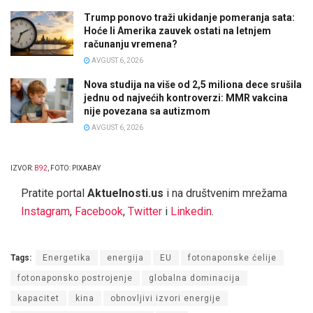
Trump ponovo traži ukidanje pomeranja sata:
Hoće li Amerika zauvek ostati na letnjem
računanju vremena?
AVGUST 6, 2026
Nova studija na više od 2,5 miliona dece srušila
jednu od najvećih kontroverzi: MMR vakcina
nije povezana sa autizmom
AVGUST 6, 2026
IZVOR:
B92
, FOTO: PIXABAY
Pratite portal
Aktuelnosti.us
i na društvenim mrežama
Instagram
,
Facebook
,
Twitter
i
Linkedin
.
Tags:
Energetika
energija
EU
fotonaponske ćelije
fotonaponsko postrojenje
globalna dominacija
kapacitet
kina
obnovljivi izvori energije