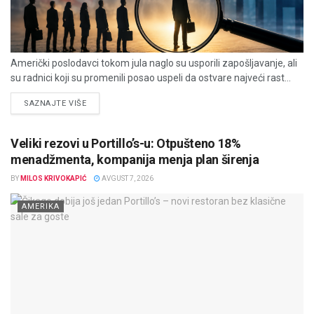
Američki poslodavci tokom jula naglo su usporili zapošljavanje, ali
su radnici koji su promenili posao uspeli da ostvare najveći rast...
DETAILS
SAZNAJTE VIŠE
Veliki rezovi u Portillo’s-u: Otpušteno 18%
menadžmenta, kompanija menja plan širenja
BY
MILOS KRIVOKAPIĆ
AVGUST 7, 2026
AMERIKA