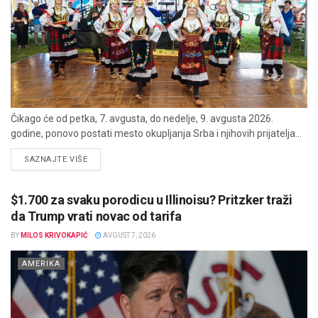
Čikago će od petka, 7. avgusta, do nedelje, 9. avgusta 2026.
godine, ponovo postati mesto okupljanja Srba i njihovih prijatelja...
DETAILS
SAZNAJTE VIŠE
$1.700 za svaku porodicu u Illinoisu? Pritzker traži
da Trump vrati novac od tarifa
BY
MILOS KRIVOKAPIĆ
AVGUST 7, 2026
AMERIKA