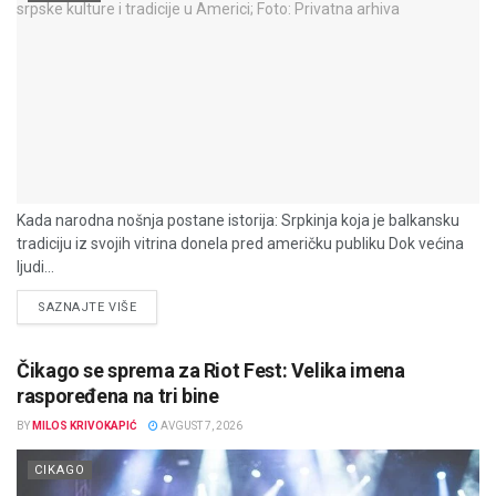
Kada narodna nošnja postane istorija: Srpkinja koja je balkansku
tradiciju iz svojih vitrina donela pred američku publiku Dok većina
ljudi...
DETAILS
SAZNAJTE VIŠE
Čikago se sprema za Riot Fest: Velika imena
raspoređena na tri bine
BY
MILOS KRIVOKAPIĆ
AVGUST 7, 2026
CIKAGO