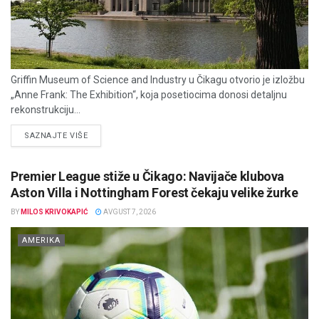
Griffin Museum of Science and Industry u Čikagu otvorio je izložbu
„Anne Frank: The Exhibition“, koja posetiocima donosi detaljnu
rekonstrukciju...
DETAILS
SAZNAJTE VIŠE
Premier League stiže u Čikago: Navijače klubova
Aston Villa i Nottingham Forest čekaju velike žurke
BY
MILOS KRIVOKAPIĆ
AVGUST 7, 2026
AMERIKA