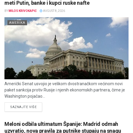
meti Putin, banke i kupci ruske nafte
BY
MILOS KRIVOKAPIĆ
AVGUST 8, 2026
AMERIKA
Američki Senat usvojio je velikom dvostranačkom većinom novi
paket sankcija protiv Rusije i njenih ekonomskih partnera, čime je
Washington pojačao...
DETAILS
SAZNAJTE VIŠE
Meloni odbila ultimatum Španije: Madrid odmah
uzvratio, nova pravila za putnike stupaju na snagu