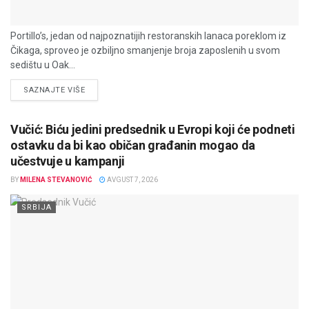
Portillo’s, jedan od najpoznatijih restoranskih lanaca poreklom iz
Čikaga, sproveo je ozbiljno smanjenje broja zaposlenih u svom
sedištu u Oak...
DETAILS
SAZNAJTE VIŠE
Vučić: Biću jedini predsednik u Evropi koji će podneti
ostavku da bi kao običan građanin mogao da
učestvuje u kampanji
BY
MILENA STEVANOVIĆ
AVGUST 7, 2026
SRBIJA