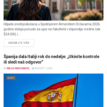
Hiljade srednjoškolaca u Sjedinjenim Američkim Državama 2026.
godine dobija ponude za upis na fakultete i stipendije vredne čak
$24.000, i...
DETAILS
SAZNAJTE VIŠE
Španija dala Italiji rok do nedelje: „Ukinite kontrole
ili sledi naš odgovor“
BY
MILOS KRIVOKAPIĆ
AVGUST 7, 2026
SVET