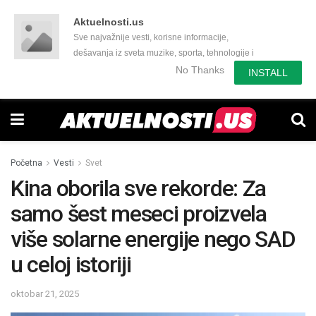
Aktuelnosti.us
Sve najvažnije vesti, korisne informacije,
dešavanja iz sveta muzike, sporta, tehnologije i
još mnogo toga zanimljivog.
No Thanks
INSTALL
Početna
Vesti
Svet
Kina oborila sve rekorde: Za
samo šest meseci proizvela
više solarne energije nego SAD
u celoj istoriji
oktobar 21, 2025