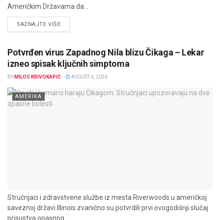
Američkim Državama da...
DETAILS
SAZNAJTE VIŠE
Potvrđen virus Zapadnog Nila blizu Čikaga – Lekar
izneo spisak ključnih simptoma
BY
MILOS KRIVOKAPIĆ
AVGUST 6, 2026
AMERIKA
Stručnjaci i zdravstvene službe iz mesta Riverwoods u američkoj
saveznoj državi Illinois zvanično su potvrdili prvi ovogodišnji slučaj
prisustva opasnog...