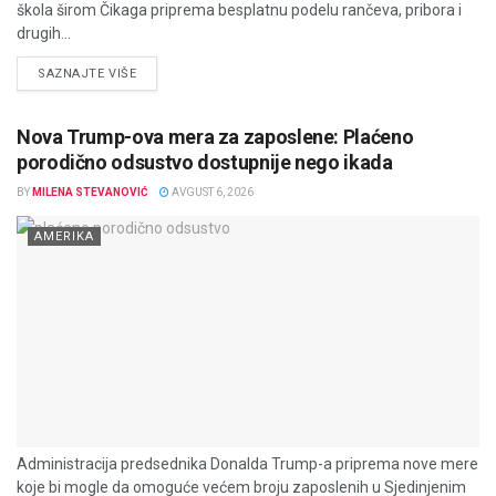
škola širom Čikaga priprema besplatnu podelu rančeva, pribora i
drugih...
DETAILS
SAZNAJTE VIŠE
Nova Trump-ova mera za zaposlene: Plaćeno
porodično odsustvo dostupnije nego ikada
BY
MILENA STEVANOVIĆ
AVGUST 6, 2026
AMERIKA
Administracija predsednika Donalda Trump-a priprema nove mere
koje bi mogle da omoguće većem broju zaposlenih u Sjedinjenim