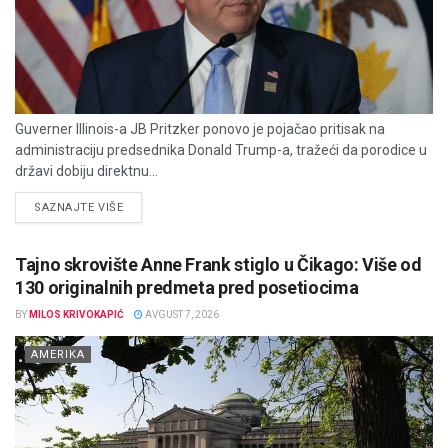
Guverner Illinois-a JB Pritzker ponovo je pojačao pritisak na
administraciju predsednika Donald Trump-a, tražeći da porodice u
državi dobiju direktnu...
DETAILS
SAZNAJTE VIŠE
Tajno skrovište Anne Frank stiglo u Čikago: Više od
130 originalnih predmeta pred posetiocima
BY
MILOS KRIVOKAPIĆ
AVGUST 7, 2026
AMERIKA