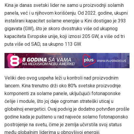
Kina je danas svetski lider ne samo u proizvodnji solarnih
panela, već i u njihovom korišćenju. Od 2022. godine, ukupni
instalirani kapacitet solarne energije u Kini dostigao je 393
gigavata (GW), što je skoro dvostruko više od ukupnog
kapaciteta Evropske unije, koji iznosi 205 GW, a više od tri
puta više od SAD, sa ukupno 113 GW.
Veliki deo ovog uspeha leži u kontroli nad proizvodnim
lancem. Kina trenutno drži oko 80% svetske proizvodnje
komponenti za solarne panele, uključujući fotonaponske
ćelije i module, što joj daje ogroman strateški uticaj u
globalnoj energetici. Ovaj podvig je dodatno potvrđen prošle
godine kada je pušteno u rad najveće solarno fotonaponsko
postrojenje na svetu, čime je zemlja učvrstila svoj status
među globalnim liderima u obnovljivoj energiji.