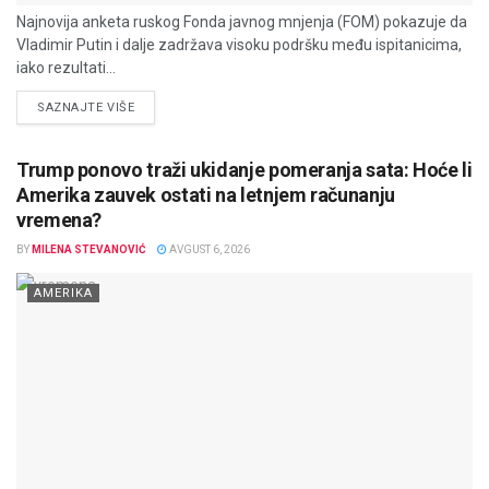
Najnovija anketa ruskog Fonda javnog mnjenja (FOM) pokazuje da
Vladimir Putin i dalje zadržava visoku podršku među ispitanicima,
iako rezultati...
DETAILS
SAZNAJTE VIŠE
Trump ponovo traži ukidanje pomeranja sata: Hoće li
Amerika zauvek ostati na letnjem računanju
vremena?
BY
MILENA STEVANOVIĆ
AVGUST 6, 2026
AMERIKA