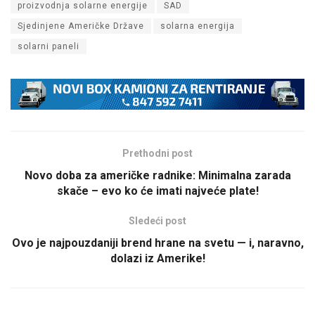
proizvodnja solarne energije
SAD
Sjedinjene Američke Države
solarna energija
solarni paneli
Prethodni post
Novo doba za američke radnike: Minimalna zarada
skače – evo ko će imati najveće plate!
Sledeći post
Ovo je najpouzdaniji brend hrane na svetu — i, naravno,
dolazi iz Amerike!