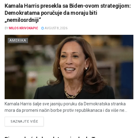
Kamala Harris presekla sa Biden-ovom strategijom:
Demokratama poručuje da moraju biti
„nemilosrdniji“
BY
MILOS KRIVOKAPIĆ
AVGUST 8, 2026
AMERIKA
Kamala Harris šalje sve jasniju poruku da Demokratska stranka
mora da promeni način borbe protiv republikanaca i da više ne...
DETAILS
SAZNAJTE VIŠE