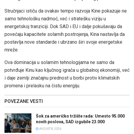
Stručnjaci ističu da ovakav tempo razvoja Kine pokazuje ne
samo tehnološku nadmoć, već i stratešku viziju u
energetskoj tranziciji. Dok SAD i EU i dalje pokušavaju da
povećaju kapacitete solarnih postrojenja, Kina nastavlja da
postavlja nove standarde i ubrzano širi svoje energetske
mreže.
Ova dominacija u solarnim tehnologijama ne samo da
potvrđuje Kinu kao ključnog igrača u globalnoj ekonomiji, već
i daje zemlji značajnu prednost u borbi protiv klimatskih
promena i prelasku na čistu energiju.
POVEZANE VESTI
Šok za američko tržište rada: Umesto 95.000
novih poslova, SAD izgubile 23.000
AVGUST 8, 2026