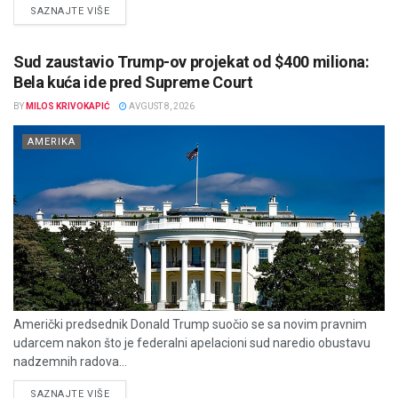
DETAILS
SAZNAJTE VIŠE
Sud zaustavio Trump-ov projekat od $400 miliona:
Bela kuća ide pred Supreme Court
BY
MILOS KRIVOKAPIĆ
AVGUST 8, 2026
AMERIKA
Američki predsednik Donald Trump suočio se sa novim pravnim
udarcem nakon što je federalni apelacioni sud naredio obustavu
nadzemnih radova...
DETAILS
SAZNAJTE VIŠE