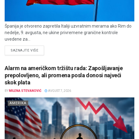
Španija je otvoreno zapretila Italiji uzvratnim merama ako Rim do
nedelje, 9. avgusta, ne ukine privremene granične kontrole
uvedene za...
DETAILS
SAZNAJTE VIŠE
Alarm na američkom tržištu rada: Zapošljavanje
prepolovljeno, ali promena posla donosi najveći
skok plata
BY
MILENA STEVANOVIĆ
AVGUST 7, 2026
AMERIKA