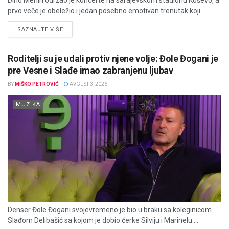
prvo veče je obeležio i jedan posebno emotivan trenutak koji...
DETAILS
SAZNAJTE VIŠE
Roditelji su je udali protiv njene volje: Đole Đogani je
pre Vesne i Slađe imao zabranjenu ljubav
BY
MIŠKO PETROVIĆ
AVGUST 3, 2026
MUZIKA
Denser Đole Đogani svojevremeno je bio u braku sa koleginicom
Slađom Delibašić sa kojom je dobio ćerke Silviju i Marinelu....