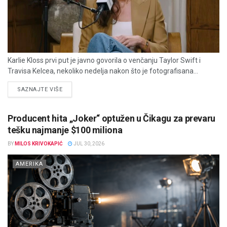
Karlie Kloss prvi put je javno govorila o venčanju Taylor Swift i
Travisa Kelcea, nekoliko nedelja nakon što je fotografisana...
DETAILS
SAZNAJTE VIŠE
Producent hita „Joker“ optužen u Čikagu za prevaru
tešku najmanje $100 miliona
BY
MILOS KRIVOKAPIĆ
JUL 30, 2026
AMERIKA