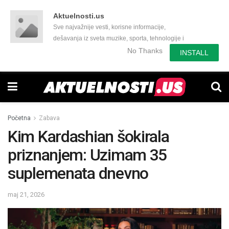
Aktuelnosti.us
Sve najvažnije vesti, korisne informacije,
dešavanja iz sveta muzike, sporta, tehnologije i
još mnogo toga zanimljivog.
No Thanks
INSTALL
Početna
Zabava
Kim Kardashian šokirala
priznanjem: Uzimam 35
suplemenata dnevno
maj 21, 2026