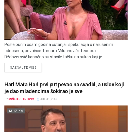
Posle punih osam godina ćutanja i spekulacija o narušenim
odnosima, pevačice Tamara Milutinović i Teodora
Džehverović konačno su stavile tačku na sukob koji je...
DETAILS
SAZNAJTE VIŠE
Hari Mata Hari prvi put pevao na svadbi, a uslov koji
je dao mladencima šokirao je sve
BY
MIŠKO PETROVIĆ
JUL 31, 2026
MUZIKA