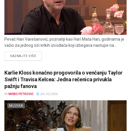
Pevač Hari Varešanović, poznatiji kao Hari Mata Hari, godinama je
važio za jednog od retkih izvođača koji izbegava nastupe na...
DETAILS
SAZNAJTE VIŠE
Karlie Kloss konačno progovorila o venčanju Taylor
Swift i Travisa Kelcea: Jedna rečenica privukla
pažnju fanova
BY
MIŠKO PETROVIĆ
JUL 30, 2026
MUZIKA