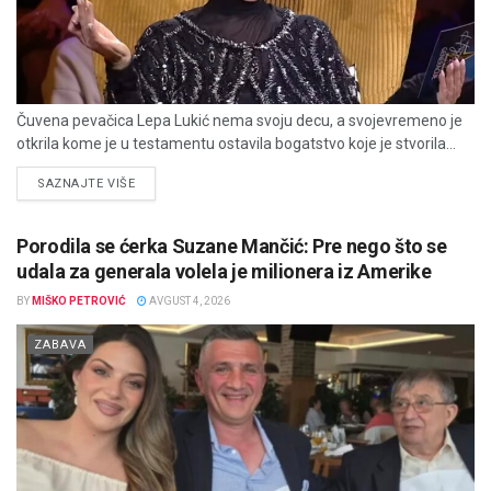
Čuvena pevačica Lepa Lukić nema svoju decu, a svojevremeno je
otkrila kome je u testamentu ostavila bogatstvo koje je stvorila...
DETAILS
SAZNAJTE VIŠE
Porodila se ćerka Suzane Mančić: Pre nego što se
udala za generala volela je milionera iz Amerike
BY
MIŠKO PETROVIĆ
AVGUST 4, 2026
ZABAVA