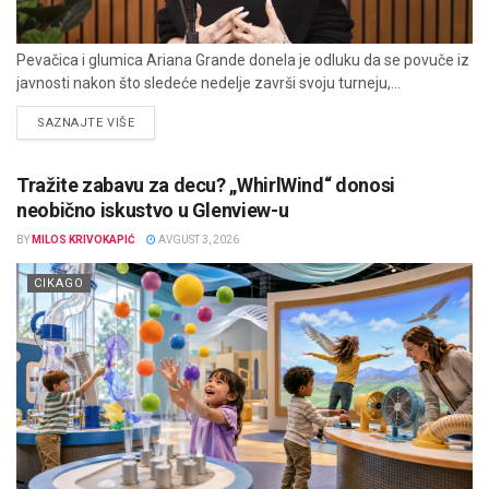
Pevačica i glumica Ariana Grande donela je odluku da se povuče iz
javnosti nakon što sledeće nedelje završi svoju turneju,...
DETAILS
SAZNAJTE VIŠE
Tražite zabavu za decu? „WhirlWind“ donosi
neobično iskustvo u Glenview-u
BY
MILOS KRIVOKAPIĆ
AVGUST 3, 2026
CIKAGO