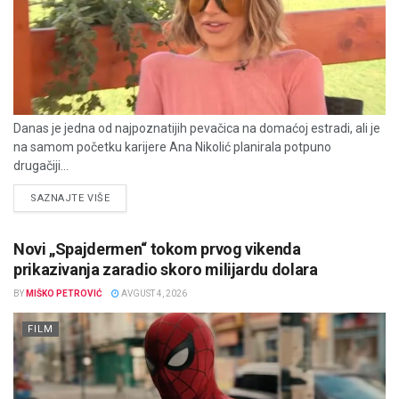
Danas je jedna od najpoznatijih pevačica na domaćoj estradi, ali je
na samom početku karijere Ana Nikolić planirala potpuno
drugačiji...
DETAILS
SAZNAJTE VIŠE
Novi „Spajdermen“ tokom prvog vikenda
prikazivanja zaradio skoro milijardu dolara
BY
MIŠKO PETROVIĆ
AVGUST 4, 2026
FILM