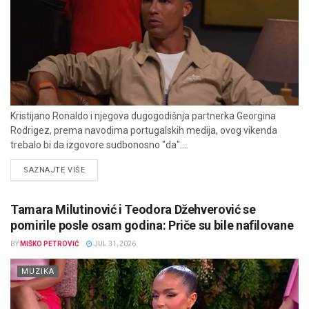
Kristijano Ronaldo i njegova dugogodišnja partnerka Georgina
Rodrigez, prema navodima portugalskih medija, ovog vikenda
trebalo bi da izgovore sudbonosno "da"....
DETAILS
SAZNAJTE VIŠE
Tamara Milutinović i Teodora Džehverović se
pomirile posle osam godina: Priče su bile nafilovane
BY
MIŠKO PETROVIĆ
JUL 31, 2026
MUZIKA