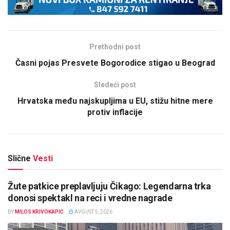
Prethodni post
Časni pojas Presvete Bogorodice stigao u Beograd
Sledeći post
Hrvatska među najskupljima u EU, stižu hitne mere
protiv inflacije
Slične
Vesti
Žute patkice preplavljuju Čikago: Legendarna trka
donosi spektakl na reci i vredne nagrade
BY
MILOS KRIVOKAPIĆ
AVGUST 5, 2026