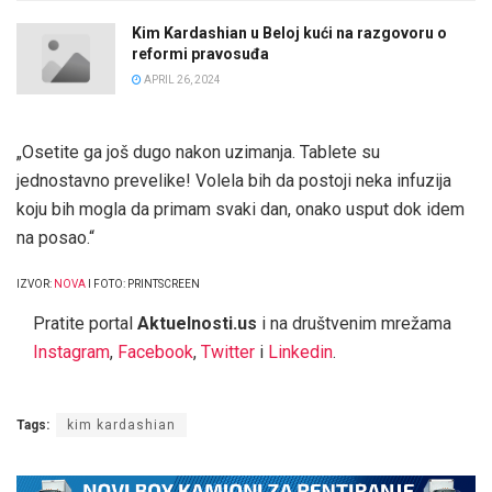
Kim Kardashian u Beloj kući na razgovoru o
reformi pravosuđa
APRIL 26, 2024
„Osetite ga još dugo nakon uzimanja. Tablete su
jednostavno prevelike! Volela bih da postoji neka infuzija
koju bih mogla da primam svaki dan, onako usput dok idem
na posao.“
IZVOR:
NOVA
I FOTO: PRINTSCREEN
Pratite portal
Aktuelnosti.us
i na društvenim mrežama
Instagram
,
Facebook
,
Twitter
i
Linkedin
.
Tags:
kim kardashian