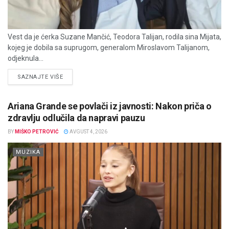
Vest da je ćerka Suzane Mančić, Teodora Talijan, rodila sina Mijata,
kojeg je dobila sa suprugom, generalom Miroslavom Talijanom,
odjeknula...
DETAILS
SAZNAJTE VIŠE
Ariana Grande se povlači iz javnosti: Nakon priča o
zdravlju odlučila da napravi pauzu
BY
MIŠKO PETROVIĆ
AVGUST 4, 2026
MUZIKA