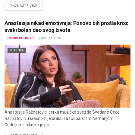
DETAILS
SAZNAJTE VIŠE
Anastasija nikad emotivnija: Ponovo bih prošla kroz
svaki bolan deo svog života
BY
MIŠKO PETROVIĆ
AVGUST 3, 2026
MUZIKA
Anastasija Ražnatović, ćerka muzičke zvezde Svetlane Cece
Ražnatović u srećnom je braku sa fudbalerom Nemanjom
Gudeljem sa kojim je pre...