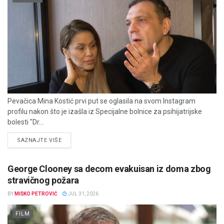
Pevačica Mina Kostić prvi put se oglasila na svom Instagram
profilu nakon što je izašla iz Specijalne bolnice za psihijatrijske
bolesti "Dr...
DETAILS
SAZNAJTE VIŠE
George Clooney sa decom evakuisan iz doma zbog
stravičnog požara
BY
MIŠKO PETROVIĆ
JUL 31, 2026
FILM