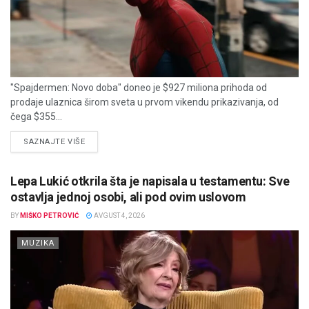
"Spajdermen: Novo doba" doneo je $927 miliona prihoda od
prodaje ulaznica širom sveta u prvom vikendu prikazivanja, od
čega $355...
DETAILS
SAZNAJTE VIŠE
Lepa Lukić otkrila šta je napisala u testamentu: Sve
ostavlja jednoj osobi, ali pod ovim uslovom
BY
MIŠKO PETROVIĆ
AVGUST 4, 2026
MUZIKA