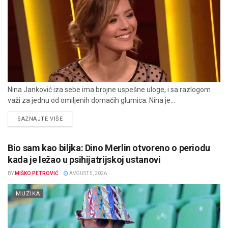
Nina Janković iza sebe ima brojne uspešne uloge, i sa razlogom
važi za jednu od omiljenih domaćih glumica. Nina je...
DETAILS
SAZNAJTE VIŠE
Bio sam kao biljka: Dino Merlin otvoreno o periodu
kada je ležao u psihijatrijskoj ustanovi
BY
MIŠKO PETROVIĆ
AVGUST 5, 2026
MUZIKA