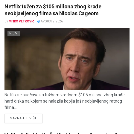
Netflix tužen za $105 miliona zbog krađe
neobjavljenog filma sa Nicolas Cageom
BY
MIŠKO PETROVIĆ
AVGUST 2, 2026
FILM
Netflix se suočava sa tužbom vrednom $105 miliona zbog krađe
hard diska na kojem se nalazila kopija još neobjavljenog ratnog
filma...
DETAILS
SAZNAJTE VIŠE