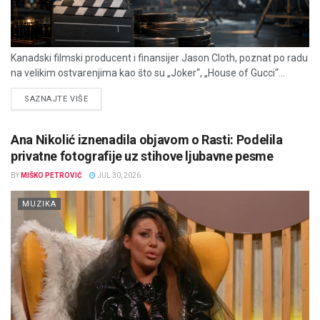
Kanadski filmski producent i finansijer Jason Cloth, poznat po radu
na velikim ostvarenjima kao što su „Joker“, „House of Gucci“...
DETAILS
SAZNAJTE VIŠE
Ana Nikolić iznenadila objavom o Rasti: Podelila
privatne fotografije uz stihove ljubavne pesme
BY
MIŠKO PETROVIĆ
JUL 30, 2026
MUZIKA