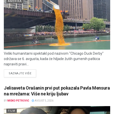
AMERIKA
Veliki humanitarni spektakl pod nazivom "Chicago Duck Derby"
održava se 6. avgusta, kada će hiljade žutih gumenih patkica
napraviti pravi...
DETAILS
SAZNAJTE VIŠE
Jelisaveta Orašanin prvi put pokazala Pavla Mensura
na mrežama: Više ne kriju ljubav
BY
MIŠKO PETROVIĆ
AVGUST 5, 2026
FILM