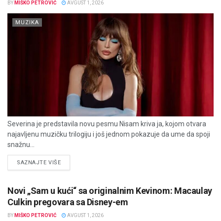
BY
MIŠKO PETROVIĆ
AVGUST 1, 2026
MUZIKA
Severina je predstavila novu pesmu Nisam kriva ja, kojom otvara
najavljenu muzičku trilogiju i još jednom pokazuje da ume da spoji
snažnu...
DETAILS
SAZNAJTE VIŠE
Novi „Sam u kući“ sa originalnim Kevinom: Macaulay
Culkin pregovara sa Disney-em
BY
MIŠKO PETROVIĆ
AVGUST 1, 2026