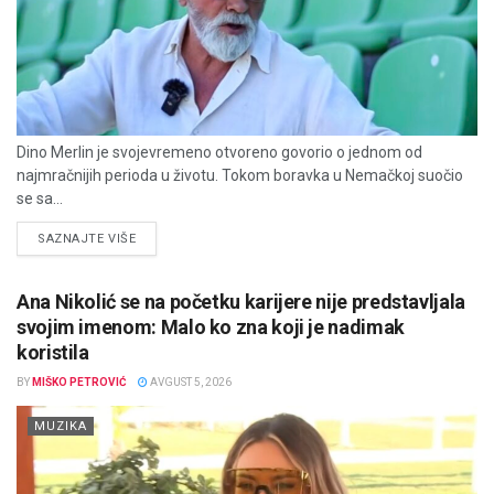
Dino Merlin je svojevremeno otvoreno govorio o jednom od
najmračnijih perioda u životu. Tokom boravka u Nemačkoj suočio
se sa...
DETAILS
SAZNAJTE VIŠE
Ana Nikolić se na početku karijere nije predstavljala
svojim imenom: Malo ko zna koji je nadimak
koristila
BY
MIŠKO PETROVIĆ
AVGUST 5, 2026
MUZIKA