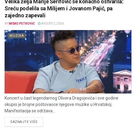
Velika želja Marije Šerifović se konačno ostvarila:
Sreću podelila sa Milijem i Jovanom Pajić, pa
zajedno zapevali
BY
MIŠKO PETROVIĆ
AVGUST 2, 2026
MUZIKA
Koncert u čast legendarnog Olivera Dragojevića i ove godine
okupio je brojne poštovaoce njegove muzike u Hrvatskoj.
Manifestacija se održava...
DETAILS
SAZNAJTE VIŠE