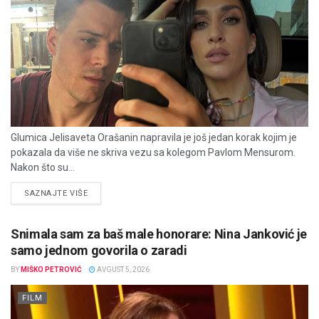
Glumica Jelisaveta Orašanin napravila je još jedan korak kojim je
pokazala da više ne skriva vezu sa kolegom Pavlom Mensurom.
Nakon što su...
DETAILS
SAZNAJTE VIŠE
Snimala sam za baš male honorare: Nina Janković je
samo jednom govorila o zaradi
BY
MIŠKO PETROVIĆ
AVGUST 5, 2026
FILM