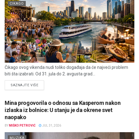
CIKAGO
Čikago ovog vikenda nudi toliko događaja da će najveći problem
biti šta izabrati. Od 31. jula do 2. avgusta grad...
DETAILS
SAZNAJTE VIŠE
Mina progovorila o odnosu sa Kasperom nakon
izlaska iz bolnice: U stanju je da okrene svet
naopako
BY
MIŠKO PETROVIĆ
JUL 31, 2026
MUZIKA