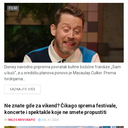
FILM
Disney navodno priprema povratak kultne božićne franšize „Sam
u kući“, a u središtu planova ponovo je Macaulay Culkin. Prema
tvrdnjama...
DETAILS
SAZNAJTE VIŠE
Ne znate gde za vikend? Čikago sprema festivale,
koncerte i spektakle koje ne smete propustiti
BY
MILOS KRIVOKAPIĆ
JUL 31, 2026