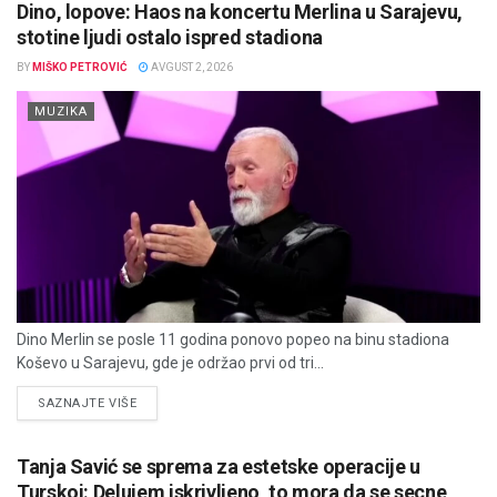
Dino, lopove: Haos na koncertu Merlina u Sarajevu,
stotine ljudi ostalo ispred stadiona
BY
MIŠKO PETROVIĆ
AVGUST 2, 2026
MUZIKA
Dino Merlin se posle 11 godina ponovo popeo na binu stadiona
Koševo u Sarajevu, gde je održao prvi od tri...
DETAILS
SAZNAJTE VIŠE
Tanja Savić se sprema za estetske operacije u
Turskoj: Delujem iskrivljeno, to mora da se secne