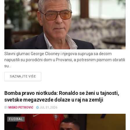
Slavni glumac George Clooney i njegova supruga sa decom
napustili su porodični dom u Provansi, a potresnim pismom obratili
su...
DETAILS
SAZNAJTE VIŠE
Bomba pravo niotkuda: Ronaldo se ženi u tajnosti,
svetske megazvezde dolaze u raj na zemlji
BY
MIŠKO PETROVIĆ
JUL 31, 2026
FUDBAL