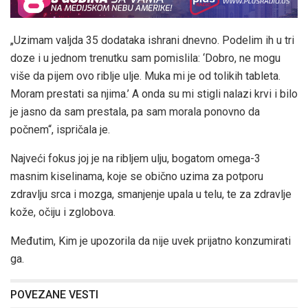
„Uzimam valjda 35 dodataka ishrani dnevno. Podelim ih u tri
doze i u jednom trenutku sam pomislila: ‘Dobro, ne mogu
više da pijem ovo riblje ulje. Muka mi je od tolikih tableta.
Moram prestati sa njima.’ A onda su mi stigli nalazi krvi i bilo
je jasno da sam prestala, pa sam morala ponovno da
počnem“, ispričala je.
Najveći fokus joj je na ribljem ulju, bogatom omega-3
masnim kiselinama, koje se obično uzima za potporu
zdravlju srca i mozga, smanjenje upala u telu, te za zdravlje
kože, očiju i zglobova.
Međutim, Kim je upozorila da nije uvek prijatno konzumirati
ga.
POVEZANE VESTI