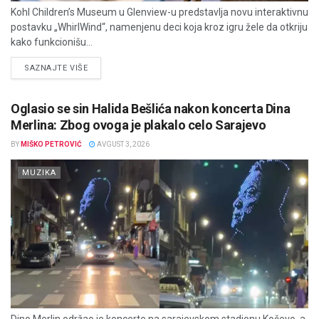
Kohl Children’s Museum u Glenview-u predstavlja novu interaktivnu
postavku „WhirlWind“, namenjenu deci koja kroz igru žele da otkriju
kako funkcionišu...
DETAILS
SAZNAJTE VIŠE
Oglasio se sin Halida Bešlića nakon koncerta Dina
Merlina: Zbog ovoga je plakalo celo Sarajevo
BY
MIŠKO PETROVIĆ
AVGUST 3, 2026
MUZIKA
Dino Merlin održao je koncerte na sarajevskom stadionu Koševo, a