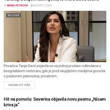
BY
MIŠKO PETROVIĆ
AVGUST 1, 2026
MUZIKA
Pevačica Tanja Savić pojavila se na jednoj proslavi rođendana u
beogradskom restoranu gde je pred okupljenim medijima govorila
o poslovnim planovima, privatnom...
DETAILS
SAZNAJTE VIŠE
Hit na pomolu: Severina objavila novu pesmu „Nisam
kriva ja“