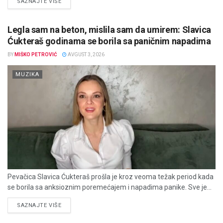
DETAILS
SAZNAJTE VIŠE
Legla sam na beton, mislila sam da umirem: Slavica
Ćukteraš godinama se borila sa paničnim napadima
BY
MIŠKO PETROVIĆ
AVGUST 3, 2026
MUZIKA
Pevačica Slavica Ćukteraš prošla je kroz veoma težak period kada
se borila sa anksioznim poremećajem i napadima panike. Sve je...
DETAILS
SAZNAJTE VIŠE