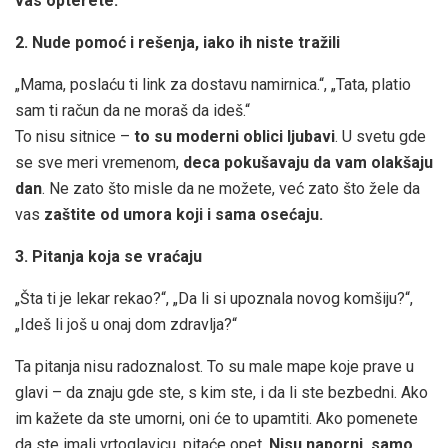
vas opterete.
2. Nude pomoć i rešenja, iako ih niste tražili
„Mama, poslaću ti link za dostavu namirnica.“, „Tata, platio
sam ti račun da ne moraš da ideš.“
To nisu sitnice –
to su moderni oblici ljubavi
. U svetu gde
se sve meri vremenom,
deca pokušavaju da vam olakšaju
dan
. Ne zato što misle da ne možete, već zato što žele da
vas
zaštite od umora koji i sama osećaju.
3. Pitanja koja se vraćaju
„Šta ti je lekar rekao?“, „Da li si upoznala novog komšiju?“,
„Ideš li još u onaj dom zdravlja?“
Ta pitanja nisu radoznalost. To su male mape koje prave u
glavi – da znaju gde ste, s kim ste, i da li ste bezbedni. Ako
im kažete da ste umorni, oni će to upamtiti. Ako pomenete
da ste imali vrtoglavicu, pitaće opet.
Nisu naporni, samo