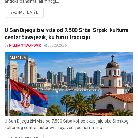
antioksidansima, ali mnogi...
DETAILS
SAZNAJTE VIŠE
U San Dijegu živi više od 7.500 Srba: Srpski kulturni
centar čuva jezik, kulturu i tradiciju
BY
MILENA STEVANOVIĆ
JUL 28, 2026
AMERIKA
U San Dijegu živi više od 7.500 Srba koji se okupljaju oko Srpskog
kulturnog centra, ustanove koja već godinama ima...