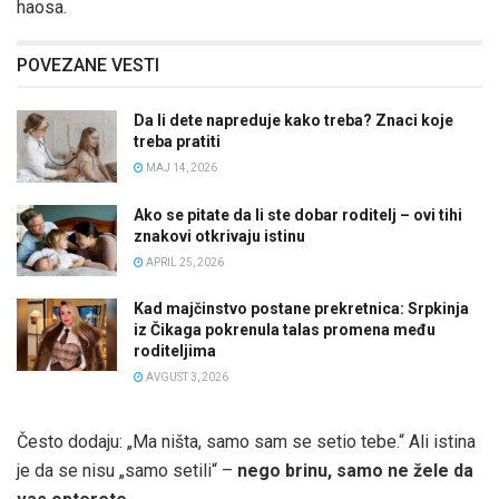
haosa.
POVEZANE VESTI
Da li dete napreduje kako treba? Znaci koje
treba pratiti
MAJ 14, 2026
Ako se pitate da li ste dobar roditelj – ovi tihi
znakovi otkrivaju istinu
APRIL 25, 2026
Kad majčinstvo postane prekretnica: Srpkinja
iz Čikaga pokrenula talas promena među
roditeljima
AVGUST 3, 2026
Često dodaju: „Ma ništa, samo sam se setio tebe.“ Ali istina
je da se nisu „samo setili“ –
nego brinu, samo ne žele da