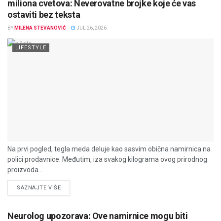
miliona cvetova: Neverovatne brojke koje će vas
ostaviti bez teksta
BY
MILENA STEVANOVIĆ
JUL 26, 2026
LIFESTYLE
Na prvi pogled, tegla meda deluje kao sasvim obična namirnica na
polici prodavnice. Međutim, iza svakog kilograma ovog prirodnog
proizvoda...
DETAILS
SAZNAJTE VIŠE
Neurolog upozorava: Ove namirnice mogu biti