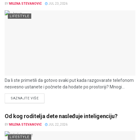
BY
MILENA STEVANOVIĆ
JUL 23, 2026
LIFESTYLE
Da li ste primetili da gotovo svaki put kada razgovarate telefonom
nesvesno ustanete i počnete da hodate po prostoriji? Mnogi...
DETAILS
SAZNAJTE VIŠE
Od kog roditelja dete nasleđuje inteligenciju?
BY
MILENA STEVANOVIĆ
JUL 22, 2026
LIFESTYLE