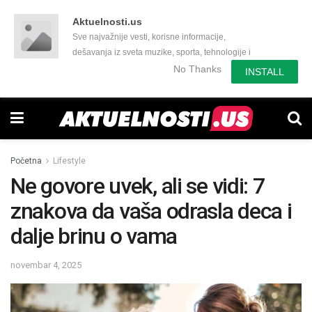
Aktuelnosti.us
Sve najvažnije vesti, korisne informacije,
dešavanja iz sveta muzike, sporta, tehnologije i
još mnogo toga zanimljivog.
No Thanks
INSTALL
Početna
Lifestyle
Ne govore uvek, ali se vidi: 7
znakova da vaša odrasla deca i
dalje brinu o vama
novembar 4, 2025