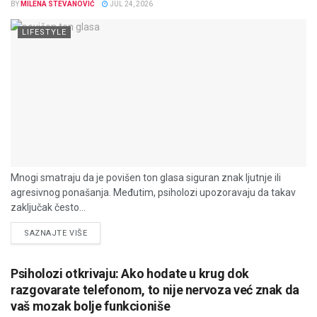
BY
MILENA STEVANOVIĆ
JUL 24, 2026
LIFESTYLE
Mnogi smatraju da je povišen ton glasa siguran znak ljutnje ili
agresivnog ponašanja. Međutim, psiholozi upozoravaju da takav
zaključak često...
DETAILS
SAZNAJTE VIŠE
Psiholozi otkrivaju: Ako hodate u krug dok
razgovarate telefonom, to nije nervoza već znak da
vaš mozak bolje funkcioniše