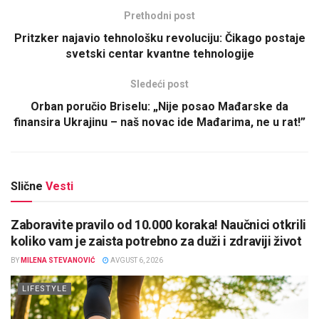
Prethodni post
Pritzker najavio tehnološku revoluciju: Čikago postaje
svetski centar kvantne tehnologije
Sledeći post
Orban poručio Briselu: „Nije posao Mađarske da
finansira Ukrajinu – naš novac ide Mađarima, ne u rat!”
Slične
Vesti
Zaboravite pravilo od 10.000 koraka! Naučnici otkrili
koliko vam je zaista potrebno za duži i zdraviji život
BY
MILENA STEVANOVIĆ
AVGUST 6, 2026
LIFESTYLE