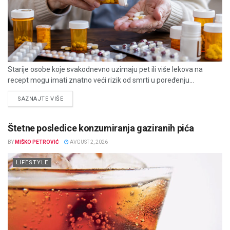
Starije osobe koje svakodnevno uzimaju pet ili više lekova na
recept mogu imati znatno veći rizik od smrti u poređenju...
DETAILS
SAZNAJTE VIŠE
Štetne posledice konzumiranja gaziranih pića
BY
MIŠKO PETROVIĆ
AVGUST 2, 2026
LIFESTYLE