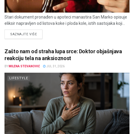
Stari dokument pronađen u apoteci manastira San Marko opisuje
eliksir napravljen od listova koke i ploda kole, istih sastojaka koji...
DETAILS
SAZNAJTE VIŠE
Zašto nam od straha lupa srce: Doktor objašnjava
reakciju tela na anksioznost
BY
MILENA STEVANOVIĆ
JUL 31, 2026
LIFESTYLE