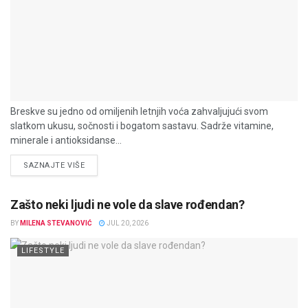
Breskve su jedno od omiljenih letnjih voća zahvaljujući svom
slatkom ukusu, sočnosti i bogatom sastavu. Sadrže vitamine,
minerale i antioksidanse...
DETAILS
SAZNAJTE VIŠE
Zašto neki ljudi ne vole da slave rođendan?
BY
MILENA STEVANOVIĆ
JUL 20, 2026
LIFESTYLE