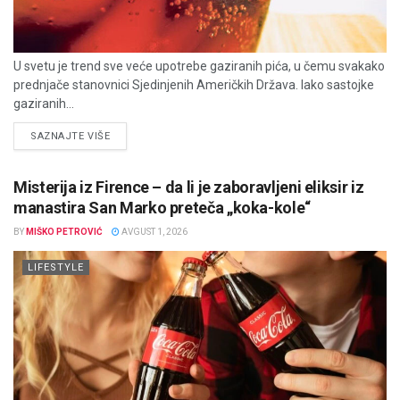
U svetu je trend sve veće upotrebe gaziranih pića, u čemu svakako
prednjače stanovnici Sjedinjenih Američkih Država. Iako sastojke
gaziranih...
DETAILS
SAZNAJTE VIŠE
Misterija iz Firence – da li je zaboravljeni eliksir iz
manastira San Marko preteča „koka-kole“
BY
MIŠKO PETROVIĆ
AVGUST 1, 2026
LIFESTYLE