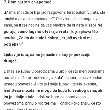
7. Pominju stručnu pomoć
„Mama, možda bi ti prijao razgovor s terapeutom.“, „Tata, šta
misliš o savetu nutricioniste?“ Oni znaju da ne mogu sve
sami, pa traže načine da vas ohrabre da brinete o sebi.
Ne
guraju, samo lagano otvaraju vrata
. To je njihova tiha
poruka:
„Želim da budeš dobro, jer još uvek si mi
potreban.“
Ljubav je ista, samo je način na koji je pokazuju
drugačiji
Danas se ljubav u porodicama u Srbiji često meri porukama
poslatim u žurbi, pozivima „iz kola“, ili posetama vikendom
između obaveza. Ali to je i dalje ljubav – zrela, svesna,
tiha.
Deca možda ne mogu da budu tu svakog dana, ali
im je i dalje stalo
. I dok se bore sa sopstvenim
obavezama, brinu o roditeljima – onako kako znaju, često
neprimetno i kao usput.