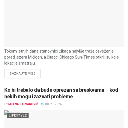
Tokom letnjih dana stanovnici Čikaga najviše traže osveženje
pored jezera Mičigen, a čitaoci Chicago Sun-Times otkrili su koje
lokacije smatraju...
DETAILS
SAZNAJTE VIŠE
Ko bi trebalo da bude oprezan sa breskvama – kod
nekih mogu izazvati probleme
BY
MILENA STEVANOVIĆ
JUL 21, 2026
LIFESTYLE