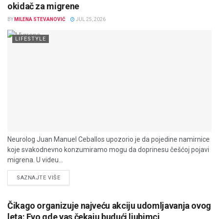
okidač za migrene
BY
MILENA STEVANOVIĆ
JUL 25, 2026
LIFESTYLE
Neurolog Juan Manuel Ceballos upozorio je da pojedine namirnice
koje svakodnevno konzumiramo mogu da doprinesu češćoj pojavi
migrena. U videu...
DETAILS
SAZNAJTE VIŠE
Čikago organizuje najveću akciju udomljavanja ovog
leta: Evo gde vas čekaju budući ljubimci