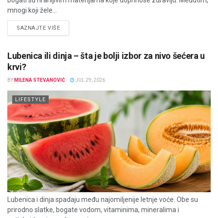
bogati su hranljivim materijama koje doprinose zdravlju. Međutim,
mnogi koji žele...
DETAILS
SAZNAJTE VIŠE
Lubenica ili dinja – šta je bolji izbor za nivo šećera u
krvi?
BY
MILENA STEVANOVIĆ
JUL 29, 2026
LIFESTYLE
Lubenica i dinja spadaju među najomiljenije letnje voće. Obe su
prirodno slatke, bogate vodom, vitaminima, mineralima i