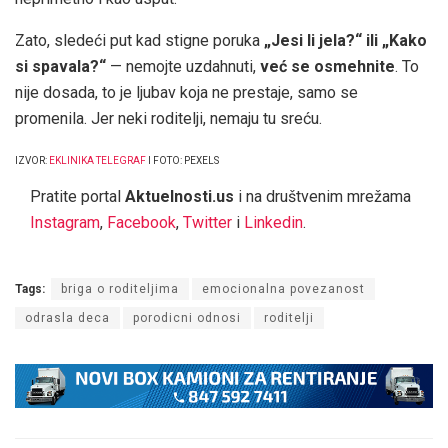
Zato, sledeći put kad stigne poruka
„Jesi li jela?“ ili „Kako
si spavala?“
— nemojte uzdahnuti,
već se osmehnite
. To
nije dosada, to je ljubav koja ne prestaje, samo se
promenila. Jer neki roditelji, nemaju tu sreću.
IZVOR:
EKLINIKA TELEGRAF
I FOTO: PEXELS
Pratite portal
Aktuelnosti.us
i na društvenim mrežama
Instagram
,
Facebook
,
Twitter
i
Linkedin
.
Tags:
briga o roditeljima
emocionalna povezanost
odrasla deca
porodicni odnosi
roditelji