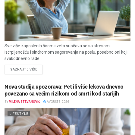
Sve više zaposlenih širom sveta suočava se sa stresom,
iscrpljenošću i sindromom sagorevanja na poslu, posebno oni koji
svakodnevno rade...
DETAILS
SAZNAJTE VIŠE
Nova studija upozorava: Pet ili više lekova dnevno
povezano sa većim rizikom od smrti kod starijih
BY
MILENA STEVANOVIĆ
AVGUST 3, 2026
LIFESTYLE