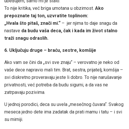
ubeđujem, samo mi je stalo.“
To nije kritika, već briga umotana u obzirnost.
Ako
prepoznate taj ton, uzvratite toplinom:
„Hvala što pitaš, znači mi.“
– jer njima to daje snagu da
nastave
da budu vaša deca, čak i kada im život stalno
traži snagu odraslih.
6. Uključuju druge – braću, sestre, komšije
Ako vam se čini da „svi sve znaju“ – verovatno je neko od
vaše dece napravio mali tim. Brat, sestra, prijatelj, komšija –
svi diskretno proveravaju jeste li dobro. To nije narušavanje
privatnosti, već potreba da budu sigurni, a da vas ne
zatrpavaju pozivima.
U jednoj porodici, deca su uvela „mesečnog čuvara“. Svakog
meseca jedno dete ima zadatak da prati mamu i tatu – i svi
su mirniji.