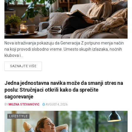
Nova istraživanja pokazuju da Generacija Z potpuno menja način
na koji provodi slobodno vreme. Umesto skupih izlazaka, noćnih
klubova i...
DETAILS
SAZNAJTE VIŠE
Jedna jednostavna navika može da smanji stres na
poslu: Stručnjaci otkrili kako da sprečite
sagorevanje
BY
MILENA STEVANOVIĆ
AVGUST 4, 2026
LIFESTYLE