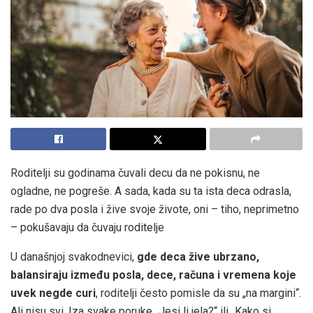
Roditelji su godinama čuvali decu da ne pokisnu, ne
ogladne, ne pogreše. A sada, kada su ta ista deca odrasla,
rade po dva posla i žive svoje živote, oni – tiho, neprimetno
– pokušavaju da čuvaju roditelje
U današnjoj svakodnevici,
gde deca žive ubrzano,
balansiraju između posla, dece, računa i vremena koje
uvek negde curi
, roditelji često pomisle da su „na margini“.
Ali nisu svi. Iza svake poruke „Jesi li jela?“ ili „Kako si