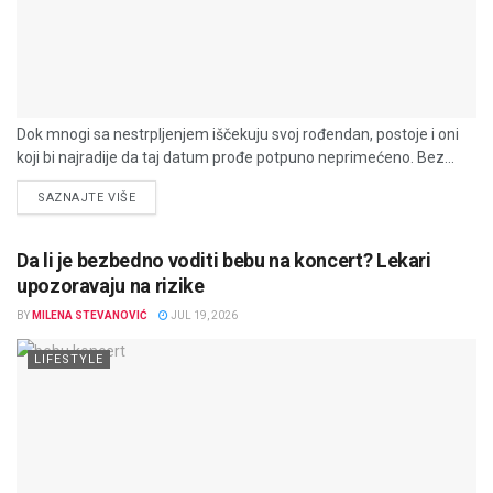
Dok mnogi sa nestrpljenjem iščekuju svoj rođendan, postoje i oni
koji bi najradije da taj datum prođe potpuno neprimećeno. Bez...
DETAILS
SAZNAJTE VIŠE
Da li je bezbedno voditi bebu na koncert? Lekari
upozoravaju na rizike
BY
MILENA STEVANOVIĆ
JUL 19, 2026
LIFESTYLE