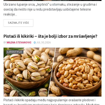
Ubrzano lupanje srca, „leptirići“ u stomaku, stezanje u grudima i
osećaj da nešto nije u redu predstavljaju uobičajene telesne
reakcije...
DETAILS
SAZNAJTE VIŠE
Pistaći ili kikiriki – šta je bolji izbor za mršavljenje?
BY
MILENA STEVANOVIĆ
JUL 30, 2026
LIFESTYLE
Pistaći i kikiriki spadaju među najpopularnije orašaste plodove i