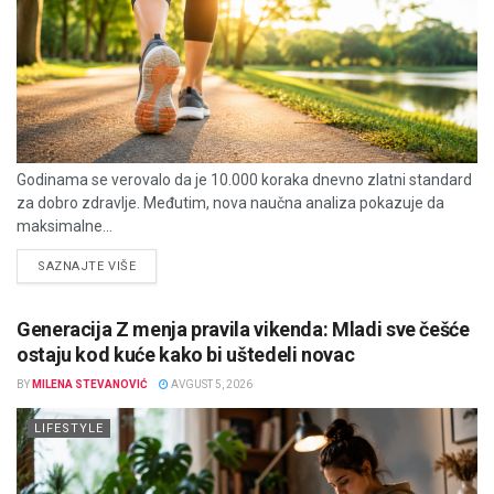
Godinama se verovalo da je 10.000 koraka dnevno zlatni standard
za dobro zdravlje. Međutim, nova naučna analiza pokazuje da
maksimalne...
DETAILS
SAZNAJTE VIŠE
Generacija Z menja pravila vikenda: Mladi sve češće
ostaju kod kuće kako bi uštedeli novac
BY
MILENA STEVANOVIĆ
AVGUST 5, 2026
LIFESTYLE