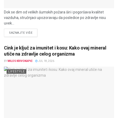
Dok se dim od velikih šumskih požara širi i pogoršava kvalitet
vazduha, stručnjaci upozoravaju da posledice po zdravlje nisu
uvek...
DETAILS
SAZNAJTE VIŠE
Cink je ključ za imunitet i kosu: Kako ovaj mineral
utiče na zdravlje celog organizma
BY
MILOS KRIVOKAPIĆ
JUL 18, 2026
LIFESTYLE