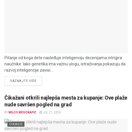
Pitanje od koga dete nasleđuje inteligenciju decenijama intrigira
naučnike. Iako genetika ima važnu ulogu, istraživanja pokazuju da
razvoj inteligencije zavisi...
DETAILS
SAZNAJTE VIŠE
Čikažani otkrili najlepša mesta za kupanje: Ove plaže
nude savršen pogled na grad
BY
MILOS KRIVOKAPIĆ
JUL 21, 2026
CIKAGO