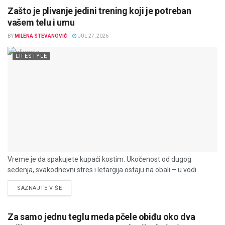
Zašto je plivanje jedini trening koji je potreban
vašem telu i umu
BY
MILENA STEVANOVIĆ
JUL 27, 2026
LIFESTYLE
Vreme je da spakujete kupaći kostim. Ukočenost od dugog
sedenja, svakodnevni stres i letargija ostaju na obali – u vodi...
DETAILS
SAZNAJTE VIŠE
Za samo jednu teglu meda pčele obiđu oko dva