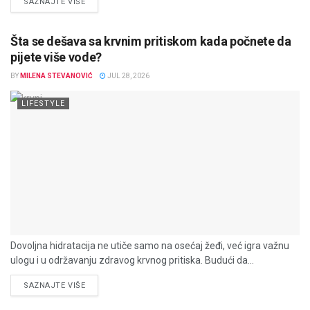
DETAILS
SAZNAJTE VIŠE
Šta se dešava sa krvnim pritiskom kada počnete da
pijete više vode?
BY
MILENA STEVANOVIĆ
JUL 28, 2026
LIFESTYLE
Dovoljna hidratacija ne utiče samo na osećaj žeđi, već igra važnu
ulogu i u održavanju zdravog krvnog pritiska. Budući da...
DETAILS
SAZNAJTE VIŠE