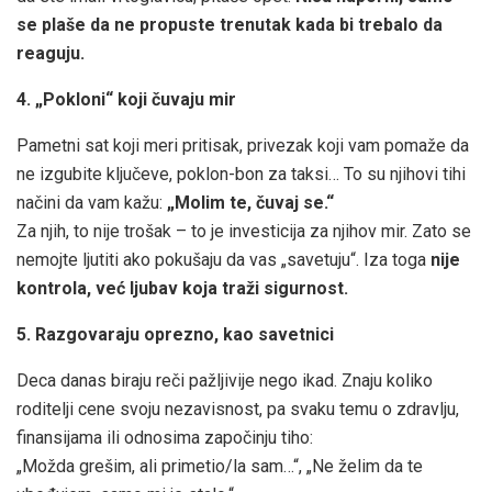
se plaše da ne propuste trenutak kada bi trebalo da
reaguju.
4. „Pokloni“ koji čuvaju mir
Pametni sat koji meri pritisak, privezak koji vam pomaže da
ne izgubite ključeve, poklon-bon za taksi… To su njihovi tihi
načini da vam kažu:
„Molim te, čuvaj se.“
Za njih, to nije trošak – to je investicija za njihov mir. Zato se
nemojte ljutiti ako pokušaju da vas „savetuju“. Iza toga
nije
kontrola, već ljubav koja traži sigurnost.
5. Razgovaraju oprezno, kao savetnici
Deca danas biraju reči pažljivije nego ikad. Znaju koliko
roditelji cene svoju nezavisnost, pa svaku temu o zdravlju,
finansijama ili odnosima započinju tiho:
„Možda grešim, ali primetio/la sam…“, „Ne želim da te