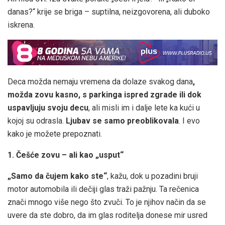
danas?“ krije se briga – suptilna, neizgovorena, ali duboko
iskrena.
Deca možda nemaju vremena da dolaze svakog dana
,
možda zovu kasno, s parkinga ispred zgrade ili dok
uspavljuju svoju decu
, ali misli im i dalje lete ka kući u
kojoj su odrasla.
Ljubav se samo preoblikovala
. I evo
kako je možete prepoznati.
1. Češće zovu – ali kao „usput“
„Samo da čujem kako ste“
, kažu, dok u pozadini bruji
motor automobila ili dečiji glas traži pažnju. Ta rečenica
znači mnogo više nego što zvuči. To je njihov način da se
uvere da ste dobro, da im glas roditelja donese mir usred