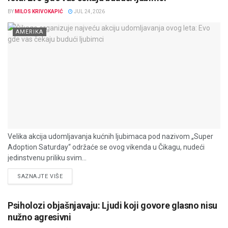
BY
MILOS KRIVOKAPIĆ
JUL 24, 2026
AMERIKA
Velika akcija udomljavanja kućnih ljubimaca pod nazivom „Super
Adoption Saturday“ održaće se ovog vikenda u Čikagu, nudeći
jedinstvenu priliku svim...
DETAILS
SAZNAJTE VIŠE
Psiholozi objašnjavaju: Ljudi koji govore glasno nisu
nužno agresivni