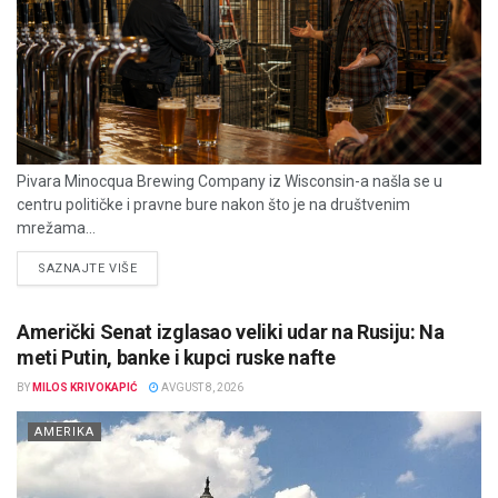
Pivara Minocqua Brewing Company iz Wisconsin-a našla se u
centru političke i pravne bure nakon što je na društvenim
mrežama...
DETAILS
SAZNAJTE VIŠE
Američki Senat izglasao veliki udar na Rusiju: Na
meti Putin, banke i kupci ruske nafte
BY
MILOS KRIVOKAPIĆ
AVGUST 8, 2026
AMERIKA