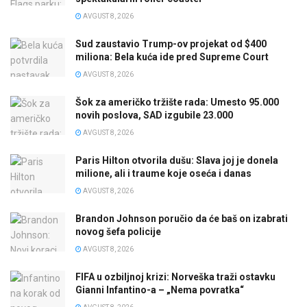
AVGUST 8, 2026
Sud zaustavio Trump-ov projekat od $400
miliona: Bela kuća ide pred Supreme Court
AVGUST 8, 2026
Šok za američko tržište rada: Umesto 95.000
novih poslova, SAD izgubile 23.000
AVGUST 8, 2026
Paris Hilton otvorila dušu: Slava joj je donela
milione, ali i traume koje oseća i danas
AVGUST 8, 2026
Brandon Johnson poručio da će baš on izabrati
novog šefa policije
AVGUST 8, 2026
FIFA u ozbiljnoj krizi: Norveška traži ostavku
Gianni Infantino-a – „Nema povratka“