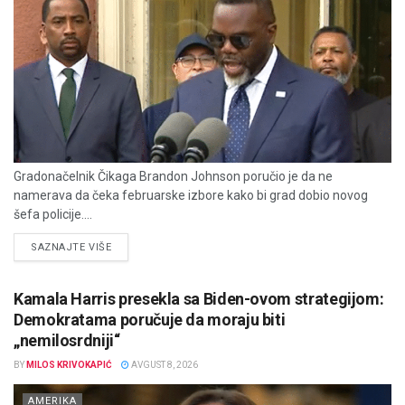
Gradonačelnik Čikaga Brandon Johnson poručio je da ne
namerava da čeka februarske izbore kako bi grad dobio novog
šefa policije....
DETAILS
SAZNAJTE VIŠE
Kamala Harris presekla sa Biden-ovom strategijom:
Demokratama poručuje da moraju biti
„nemilosrdniji“
BY
MILOS KRIVOKAPIĆ
AVGUST 8, 2026
AMERIKA