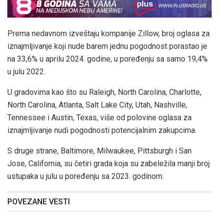
Prema nedavnom izveštaju kompanije Zillow, broj oglasa za
iznajmljivanje koji nude barem jednu pogodnost porastao je
na 33,6% u aprilu 2024. godine, u poređenju sa samo 19,4%
u julu 2022.
U gradovima kao što su Raleigh, North Carolina, Charlotte,
North Carolina, Atlanta, Salt Lake City, Utah, Nashville,
Tennessee i Austin, Texas, više od polovine oglasa za
iznajmljivanje nudi pogodnosti potencijalnim zakupcima.
S druge strane, Baltimore, Milwaukee, Pittsburgh i San
Jose, California, su četiri grada koja su zabeležila manji broj
ustupaka u julu u poređenju sa 2023. godinom.
POVEZANE VESTI