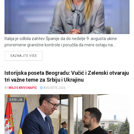
Italija je odbila zahtev Španije da do nedelje 9. avgusta ukine
privremene granične kontrole i poručila da mere ostaju na...
DETAILS
SAZNAJTE VIŠE
Istorijska poseta Beogradu: Vučić i Zelenski otvaraju
tri važne teme za Srbiju i Ukrajinu
BY
MILOS KRIVOKAPIĆ
AVGUST 8, 2026
SRBIJA