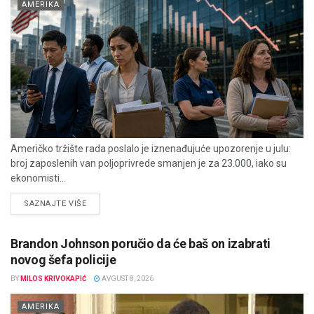
AMERIKA
Američko tržište rada poslalo je iznenađujuće upozorenje u julu:
broj zaposlenih van poljoprivrede smanjen je za 23.000, iako su
ekonomisti...
DETAILS
SAZNAJTE VIŠE
Brandon Johnson poručio da će baš on izabrati
novog šefa policije
BY
MILOS KRIVOKAPIĆ
AVGUST 8, 2026
AMERIKA