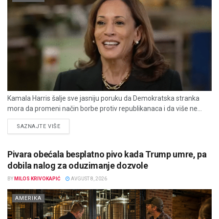
Kamala Harris šalje sve jasniju poruku da Demokratska stranka
mora da promeni način borbe protiv republikanaca i da više ne...
DETAILS
SAZNAJTE VIŠE
Pivara obećala besplatno pivo kada Trump umre, pa
dobila nalog za oduzimanje dozvole
BY
MILOS KRIVOKAPIĆ
AVGUST 8, 2026
AMERIKA