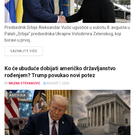
Predsednik Srbije Aleksandar Vučić ugostiće u subotu 8. avgusta u
Palati „Srbija“ predsednika Ukrajine Volodimira Zelenskog, koji
boravi u prvoj...
DETAILS
SAZNAJTE VIŠE
Ko će ubuduće dobijati američko državljanstvo
rođenjem? Trump povukao novi potez
BY
MILENA STEVANOVIĆ
AVGUST 7, 2026
AMERIKA