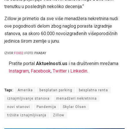
trenutku u poslednjih nekoliko decenija.“
Zillow je primetio da sve više menadžera nekretnina nudi
ove pogodnosti delom zbog naglog porasta izgradnje
stanova, sa skoro 60.000 novoizgrađenih višeporodičnih
jedinica širom zemlje u junu.
IZVOR:
FOX32
I FOTO: PIXABAY
Pratite portal
Aktuelnosti.us
i na društvenim mrežama
Instagram
,
Facebook
,
Twitter
i
Linkedin
.
Tags:
Amerika
besplatan parking
besplatna renta
iznajmljivanje stanova
menadžeri nekretnina
novi stanovi
Pandemija
Skylar Olsen
tržište iznajmljivanja
Zillow