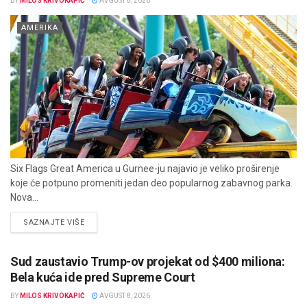
BY
MILOS KRIVOKAPIĆ
AVGUST 8, 2026
AMERIKA
Six Flags Great America u Gurnee-ju najavio je veliko proširenje
koje će potpuno promeniti jedan deo popularnog zabavnog parka.
Nova...
DETAILS
SAZNAJTE VIŠE
Sud zaustavio Trump-ov projekat od $400 miliona:
Bela kuća ide pred Supreme Court
BY
MILOS KRIVOKAPIĆ
AVGUST 8, 2026