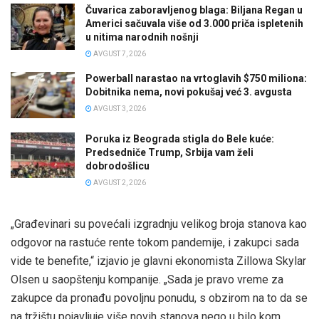
Čuvarica zaboravljenog blaga: Biljana Regan u
Americi sačuvala više od 3.000 priča ispletenih
u nitima narodnih nošnji
AVGUST 7, 2026
Powerball narastao na vrtoglavih $750 miliona:
Dobitnika nema, novi pokušaj već 3. avgusta
AVGUST 3, 2026
Poruka iz Beograda stigla do Bele kuće:
Predsedniče Trump, Srbija vam želi
dobrodošlicu
AVGUST 2, 2026
„Građevinari su povećali izgradnju velikog broja stanova kao
odgovor na rastuće rente tokom pandemije, i zakupci sada
vide te benefite,“ izjavio je glavni ekonomista Zillowa Skylar
Olsen u saopštenju kompanije. „Sada je pravo vreme za
zakupce da pronađu povoljnu ponudu, s obzirom na to da se
na tržištu pojavljuje više novih stanova nego u bilo kom