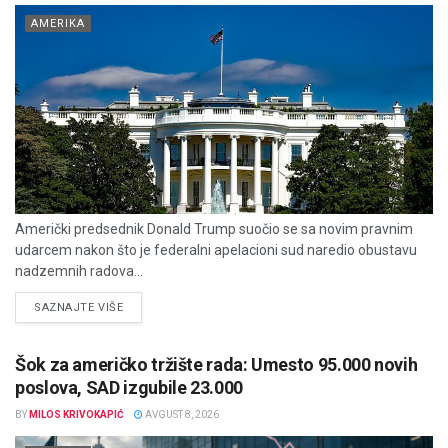
AMERIKA
Američki predsednik Donald Trump suočio se sa novim pravnim
udarcem nakon što je federalni apelacioni sud naredio obustavu
nadzemnih radova...
DETAILS
SAZNAJTE VIŠE
Šok za američko tržište rada: Umesto 95.000 novih
poslova, SAD izgubile 23.000
BY
MILOS KRIVOKAPIĆ
AVGUST 8, 2026