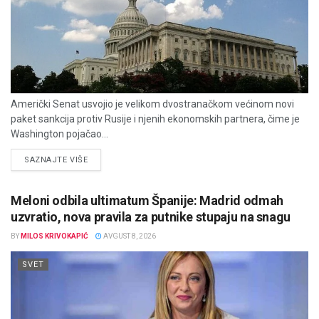
Američki Senat usvojio je velikom dvostranačkom većinom novi
paket sankcija protiv Rusije i njenih ekonomskih partnera, čime je
Washington pojačao...
DETAILS
SAZNAJTE VIŠE
Meloni odbila ultimatum Španije: Madrid odmah
uzvratio, nova pravila za putnike stupaju na snagu
BY
MILOS KRIVOKAPIĆ
AVGUST 8, 2026
SVET