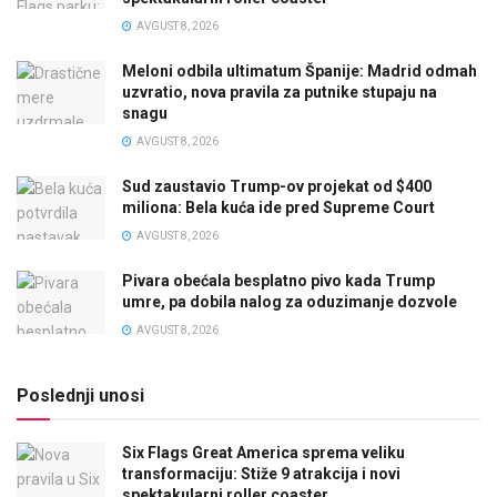
AVGUST 8, 2026
Meloni odbila ultimatum Španije: Madrid odmah
uzvratio, nova pravila za putnike stupaju na
snagu
AVGUST 8, 2026
Sud zaustavio Trump-ov projekat od $400
miliona: Bela kuća ide pred Supreme Court
AVGUST 8, 2026
Pivara obećala besplatno pivo kada Trump
umre, pa dobila nalog za oduzimanje dozvole
AVGUST 8, 2026
Poslednji unosi
Six Flags Great America sprema veliku
transformaciju: Stiže 9 atrakcija i novi
spektakularni roller coaster