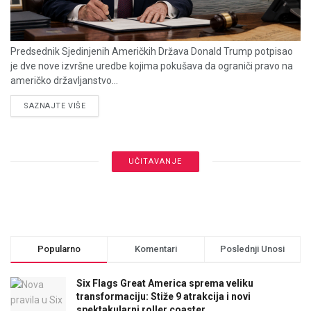
Predsednik Sjedinjenih Američkih Država Donald Trump potpisao
je dve nove izvršne uredbe kojima pokušava da ograniči pravo na
američko državljanstvo...
DETAILS
SAZNAJTE VIŠE
UČITAVANJE
Popularno
Komentari
Poslednji Unosi
Six Flags Great America sprema veliku
transformaciju: Stiže 9 atrakcija i novi
spektakularni roller coaster