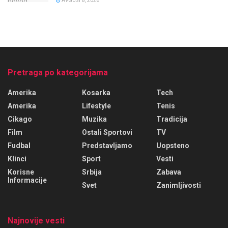
AVGUST 8, 2026
Pretraga po kategorijama
Amerika
Kosarka
Tech
Amerika
Lifestyle
Tenis
Cikago
Muzika
Tradicija
Film
Ostali Sportovi
TV
Fudbal
Predstavljamo
Uopsteno
Klinci
Sport
Vesti
Korisne
Srbija
Zabava
Informacije
Svet
Zanimljivosti
Najnovije vesti