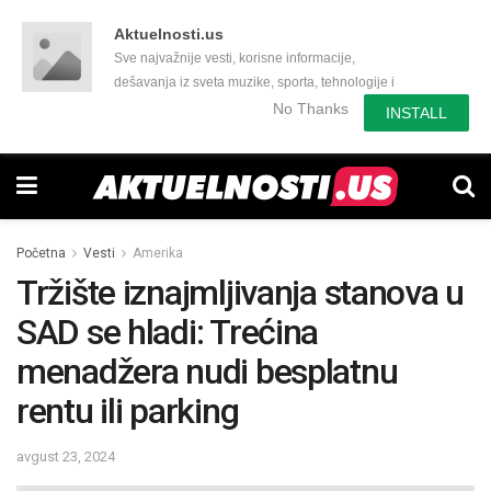
Aktuelnosti.us
Sve najvažnije vesti, korisne informacije,
dešavanja iz sveta muzike, sporta, tehnologije i
još mnogo toga zanimljivog.
No Thanks
INSTALL
Početna
Vesti
Amerika
Tržište iznajmljivanja stanova u
SAD se hladi: Trećina
menadžera nudi besplatnu
rentu ili parking
avgust 23, 2024