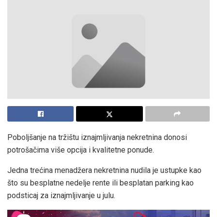
Poboljšanje na tržištu iznajmljivanja nekretnina donosi
potrošačima više opcija i kvalitetne ponude.
Jedna trećina menadžera nekretnina nudila je ustupke kao
što su besplatne nedelje rente ili besplatan parking kao
podsticaj za iznajmljivanje u julu.