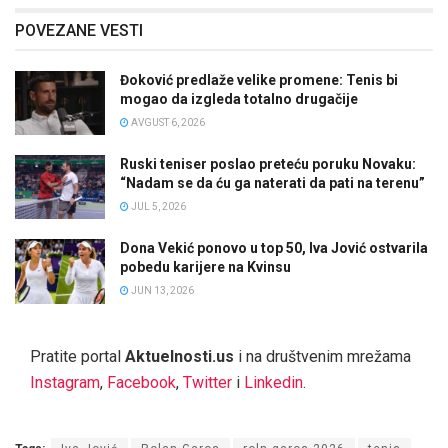
POVEZANE VESTI
Đoković predlaže velike promene: Tenis bi
mogao da izgleda totalno drugačije
AVGUST 6, 2026
Ruski teniser poslao preteću poruku Novaku:
“Nadam se da ću ga naterati da pati na terenu”
JUL 5, 2026
Dona Vekić ponovo u top 50, Iva Jović ostvarila
pobedu karijere na Kvinsu
JUN 13, 2026
Pratite portal
Aktuelnosti.us
i na društvenim mrežama
Instagram
,
Facebook
,
Twitter
i
Linkedin
.