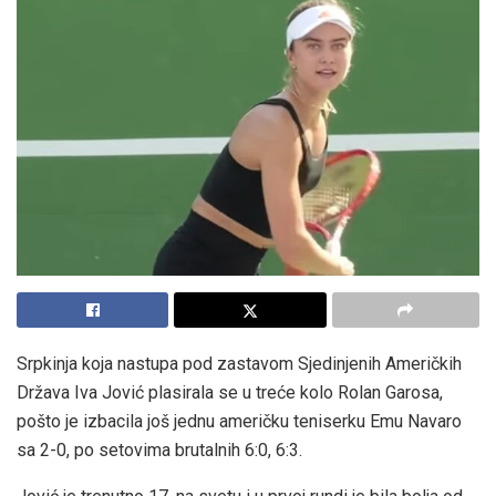
Srpkinja koja nastupa pod zastavom Sjedinjenih Američkih
Država Iva Jović plasirala se u treće kolo Rolan Garosa,
pošto je izbacila još jednu američku teniserku Emu Navaro
sa 2-0, po setovima brutalnih 6:0, 6:3.