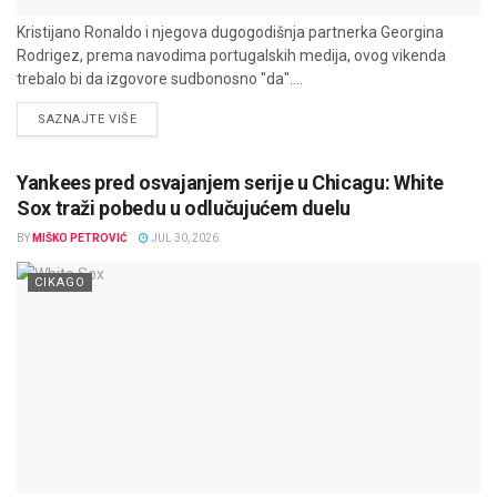
Kristijano Ronaldo i njegova dugogodišnja partnerka Georgina
Rodrigez, prema navodima portugalskih medija, ovog vikenda
trebalo bi da izgovore sudbonosno "da"....
DETAILS
SAZNAJTE VIŠE
Yankees pred osvajanjem serije u Chicagu: White
Sox traži pobedu u odlučujućem duelu
BY
MIŠKO PETROVIĆ
JUL 30, 2026
CIKAGO