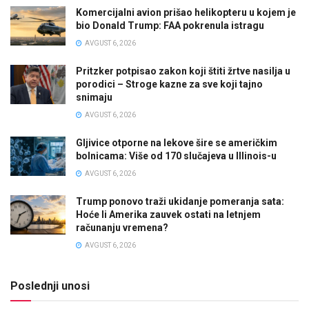
Komercijalni avion prišao helikopteru u kojem je
bio Donald Trump: FAA pokrenula istragu
AVGUST 6, 2026
Pritzker potpisao zakon koji štiti žrtve nasilja u
porodici – Stroge kazne za sve koji tajno
snimaju
AVGUST 6, 2026
Gljivice otporne na lekove šire se američkim
bolnicama: Više od 170 slučajeva u Illinois-u
AVGUST 6, 2026
Trump ponovo traži ukidanje pomeranja sata:
Hoće li Amerika zauvek ostati na letnjem
računanju vremena?
AVGUST 6, 2026
Poslednji unosi