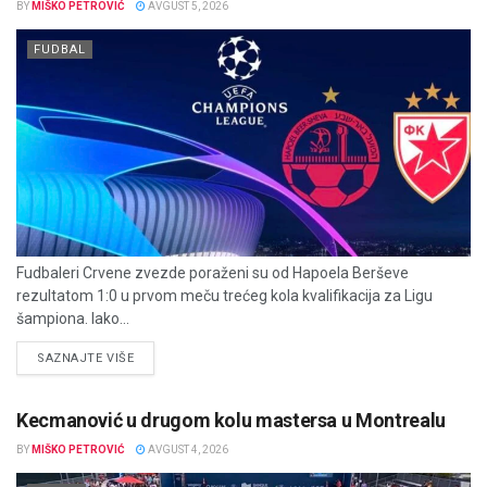
BY
MIŠKO PETROVIĆ
AVGUST 5, 2026
FUDBAL
Fudbaleri Crvene zvezde poraženi su od Hapoela Berševe
rezultatom 1:0 u prvom meču trećeg kola kvalifikacija za Ligu
šampiona. Iako...
DETAILS
SAZNAJTE VIŠE
Kecmanović u drugom kolu mastersa u Montrealu
BY
MIŠKO PETROVIĆ
AVGUST 4, 2026