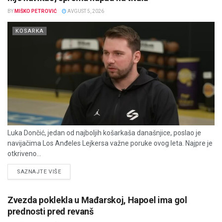
BY
MIŠKO PETROVIĆ
AVGUST 5, 2026
KOSARKA
Luka Dončić, jedan od najboljih košarkaša današnjice, poslao je
navijačima Los Anđeles Lejkersa važne poruke ovog leta. Najpre je
otkriveno...
DETAILS
SAZNAJTE VIŠE
Zvezda poklekla u Mađarskoj, Hapoel ima gol
prednosti pred revanš