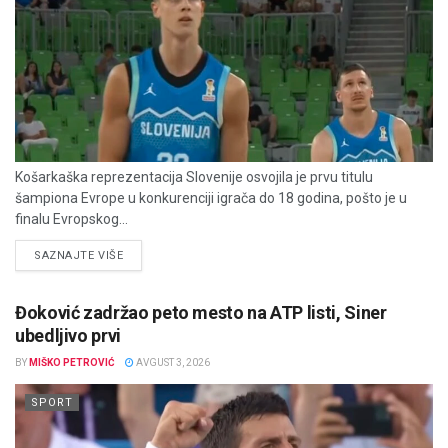
Košarkaška reprezentacija Slovenije osvojila je prvu titulu
šampiona Evrope u konkurenciji igrača do 18 godina, pošto je u
finalu Evropskog...
DETAILS
SAZNAJTE VIŠE
Đoković zadržao peto mesto na ATP listi, Siner
ubedljivo prvi
BY
MIŠKO PETROVIĆ
AVGUST 3, 2026
SPORT