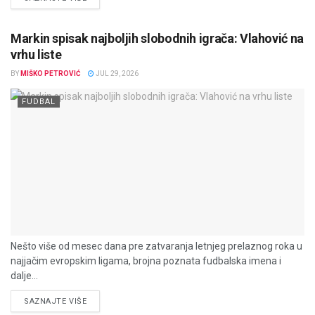
Markin spisak najboljih slobodnih igrača: Vlahović na
vrhu liste
BY
MIŠKO PETROVIĆ
JUL 29, 2026
FUDBAL
Nešto više od mesec dana pre zatvaranja letnjeg prelaznog roka u
najjačim evropskim ligama, brojna poznata fudbalska imena i
dalje...
DETAILS
SAZNAJTE VIŠE