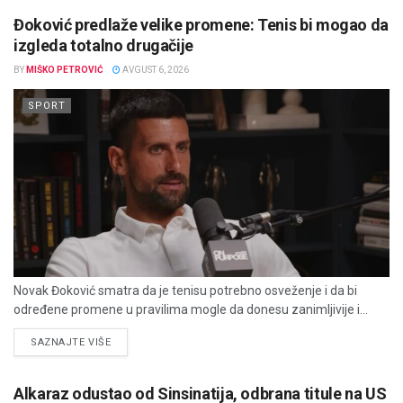
Đoković predlaže velike promene: Tenis bi mogao da
izgleda totalno drugačije
BY
MIŠKO PETROVIĆ
AVGUST 6, 2026
SPORT
Novak Đoković smatra da je tenisu potrebno osveženje i da bi
određene promene u pravilima mogle da donesu zanimljivije i...
DETAILS
SAZNAJTE VIŠE
Alkaraz odustao od Sinsinatija, odbrana titule na US