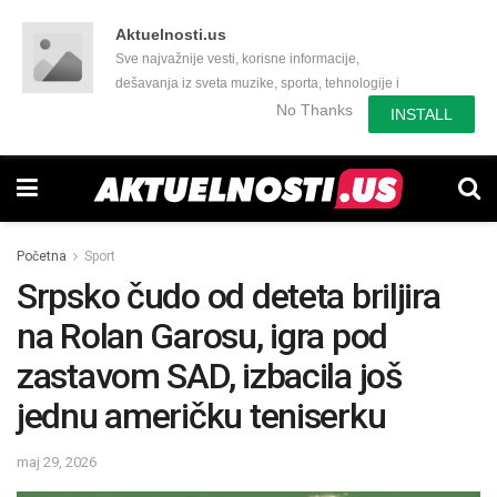
Aktuelnosti.us
Sve najvažnije vesti, korisne informacije,
dešavanja iz sveta muzike, sporta, tehnologije i
još mnogo toga zanimljivog.
No Thanks
INSTALL
Početna
Sport
Srpsko čudo od deteta briljira
na Rolan Garosu, igra pod
zastavom SAD, izbacila još
jednu američku teniserku
maj 29, 2026