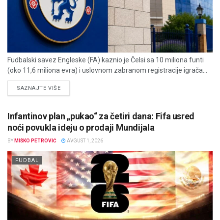
Fudbalski savez Engleske (FA) kaznio je Čelsi sa 10 miliona funti
(oko 11,6 miliona evra) i uslovnom zabranom registracije igrača...
DETAILS
SAZNAJTE VIŠE
Infantinov plan „pukao“ za četiri dana: Fifa usred
noći povukla ideju o prodaji Mundijala
BY
MIŠKO PETROVIĆ
AVGUST 1, 2026
FUDBAL