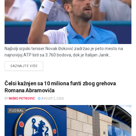
Najbolji srpski teniser Novak Đoković zadržao je peto mesto na
najnovijoj ATP listi sa 3.760 bodova, dok je Italijan Janik...
DETAILS
SAZNAJTE VIŠE
Čelsi kažnjen sa 10 miliona funti zbog grehova
Romana Abramoviča
BY
MIŠKO PETROVIĆ
AVGUST 2, 2026
FUDBAL