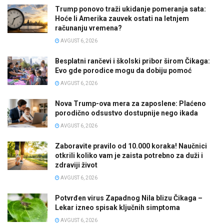
Trump ponovo traži ukidanje pomeranja sata:
Hoće li Amerika zauvek ostati na letnjem
računanju vremena?
AVGUST 6, 2026
Besplatni rančevi i školski pribor širom Čikaga:
Evo gde porodice mogu da dobiju pomoć
AVGUST 6, 2026
Nova Trump-ova mera za zaposlene: Plaćeno
porodično odsustvo dostupnije nego ikada
AVGUST 6, 2026
Zaboravite pravilo od 10.000 koraka! Naučnici
otkrili koliko vam je zaista potrebno za duži i
zdraviji život
AVGUST 6, 2026
Potvrđen virus Zapadnog Nila blizu Čikaga –
Lekar izneo spisak ključnih simptoma
AVGUST 6, 2026