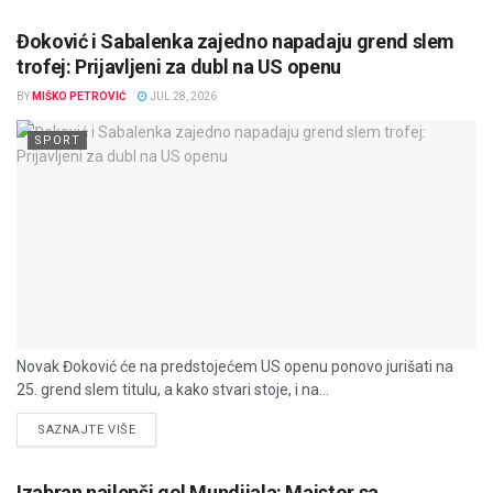
Đoković i Sabalenka zajedno napadaju grend slem
trofej: Prijavljeni za dubl na US openu
BY
MIŠKO PETROVIĆ
JUL 28, 2026
SPORT
Novak Đoković će na predstojećem US openu ponovo jurišati na
25. grend slem titulu, a kako stvari stoje, i na...
DETAILS
SAZNAJTE VIŠE
Izabran najlepši gol Mundijala: Majstor sa