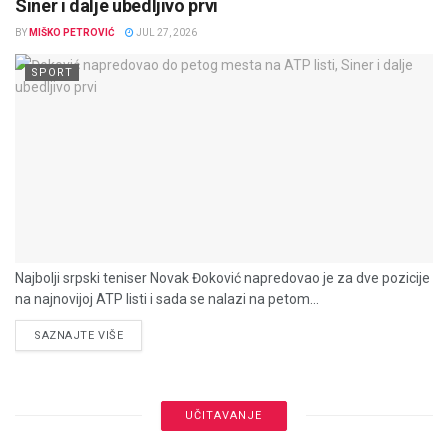
Siner i dalje ubedljivo prvi
BY
MIŠKO PETROVIĆ
JUL 27, 2026
SPORT
Najbolji srpski teniser Novak Đoković napredovao je za dve pozicije
na najnovijoj ATP listi i sada se nalazi na petom...
DETAILS
SAZNAJTE VIŠE
UČITAVANJE