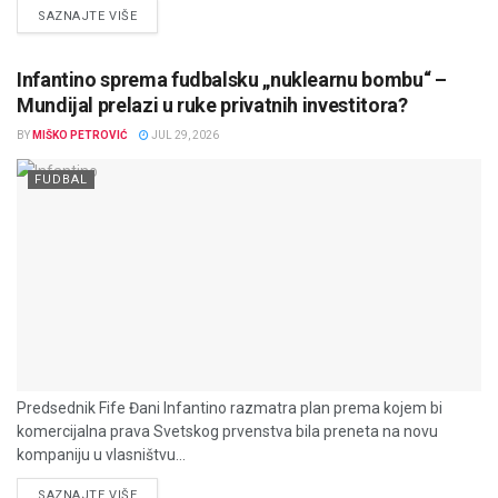
DETAILS
SAZNAJTE VIŠE
Infantino sprema fudbalsku „nuklearnu bombu“ –
Mundijal prelazi u ruke privatnih investitora?
BY
MIŠKO PETROVIĆ
JUL 29, 2026
FUDBAL
Predsednik Fife Đani Infantino razmatra plan prema kojem bi
komercijalna prava Svetskog prvenstva bila preneta na novu
kompaniju u vlasništvu...
DETAILS
SAZNAJTE VIŠE