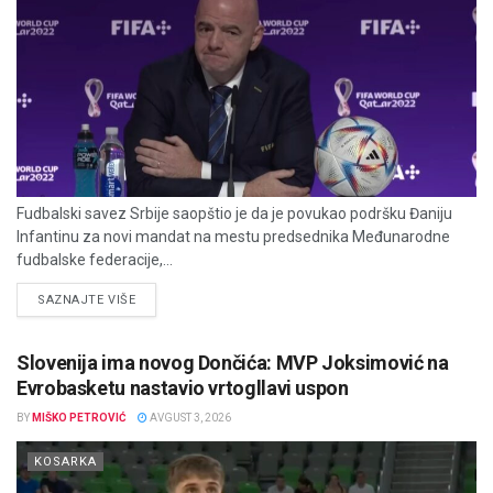
Fudbalski savez Srbije saopštio je da je povukao podršku Đaniju
Infantinu za novi mandat na mestu predsednika Međunarodne
fudbalske federacije,...
DETAILS
SAZNAJTE VIŠE
Slovenija ima novog Dončića: MVP Joksimović na
Evrobasketu nastavio vrtogllavi uspon
BY
MIŠKO PETROVIĆ
AVGUST 3, 2026
KOSARKA