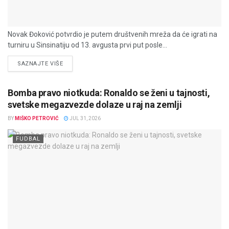
Novak Đoković potvrdio je putem društvenih mreža da će igrati na
turniru u Sinsinatiju od 13. avgusta prvi put posle...
DETAILS
SAZNAJTE VIŠE
Bomba pravo niotkuda: Ronaldo se ženi u tajnosti,
svetske megazvezde dolaze u raj na zemlji
BY
MIŠKO PETROVIĆ
JUL 31, 2026
FUDBAL