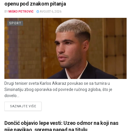
openu pod znakom pitanja
BY
MIŠKO PETROVIĆ
AVGUST 6, 2026
SPORT
Drugi teniser sveta Karlos Alkaraz povukao se sa turnira u
Sinsinatiju zbog oporavka od povrede ručnog zgloba, što je
dovelo...
DETAILS
SAZNAJTE VIŠE
Dončić objavio lepe vesti: Uzeo odmor na koji nas
nije navikao, sprema napad na titulu