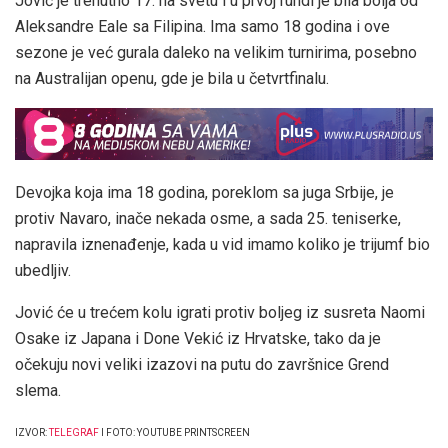
Jović je trenutno 17. na svetu i u prvoj rundi je bila bolja od
Aleksandre Eale sa Filipina. Ima samo 18 godina i ove
sezone je već gurala daleko na velikim turnirima, posebno
na Australijan openu, gde je bila u četvrtfinalu.
Devojka koja ima 18 godina, poreklom sa juga Srbije, je
protiv Navaro, inače nekada osme, a sada 25. teniserke,
napravila iznenađenje, kada u vid imamo koliko je trijumf bio
ubedljiv.
Jović će u trećem kolu igrati protiv boljeg iz susreta Naomi
Osake iz Japana i Done Vekić iz Hrvatske, tako da je
očekuju novi veliki izazovi na putu do završnice Grend
slema.
IZVOR:
TELEGRAF
I FOTO: YOUTUBE PRINTSCREEN