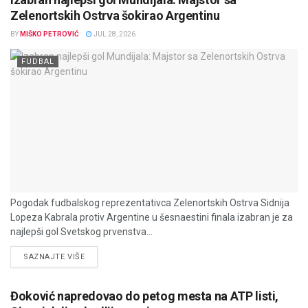
Zelenortskih Ostrva šokirao Argentinu
BY
MIŠKO PETROVIĆ
JUL 28, 2026
FUDBAL
Pogodak fudbalskog reprezentativca Zelenortskih Ostrva Sidnija
Lopeza Kabrala protiv Argentine u šesnaestini finala izabran je za
najlepši gol Svetskog prvenstva...
DETAILS
SAZNAJTE VIŠE
Đoković napredovao do petog mesta na ATP listi,