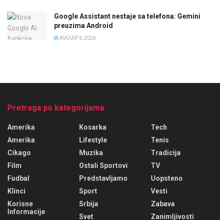
Google Assistant nestaje sa telefona: Gemini
preuzima Android
AVGUST 6, 2026
Pretraga po kategorijama
Amerika
Kosarka
Tech
Amerika
Lifestyle
Tenis
Cikago
Muzika
Tradicija
Film
Ostali Sportovi
TV
Fudbal
Predstavljamo
Uopsteno
Klinci
Sport
Vesti
Korisne
Srbija
Zabava
Informacije
Svet
Zanimljivosti