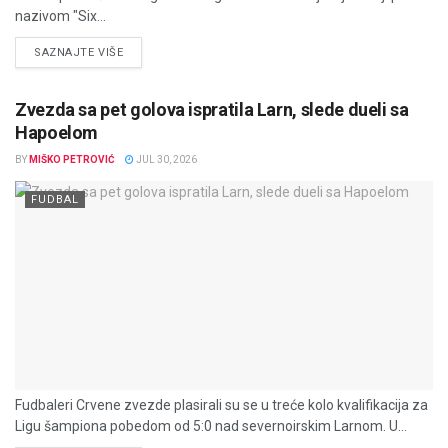
nazivom "Six...
DETAILS
SAZNAJTE VIŠE
Zvezda sa pet golova ispratila Larn, slede dueli sa
Hapoelom
BY
MIŠKO PETROVIĆ
JUL 30, 2026
FUDBAL
Fudbaleri Crvene zvezde plasirali su se u treće kolo kvalifikacija za
Ligu šampiona pobedom od 5:0 nad severnoirskim Larnom. U...