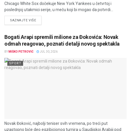
Chicago White Sox dočekuje New York Yankees u četvrtoj i
poslednjoj utakmici serije, u meču koji bi mogao da potvrdi...
DETAILS
SAZNAJTE VIŠE
Bogati Arapi spremili milione za Đokovića: Novak
odmah reagovao, poznati detalji novog spektakla
BY
MIŠKO PETROVIĆ
JUL 30, 2026
SPORT
Novak Đoković, najbolji teniser svih vremena, po treći put
uzastopno biće deo egzibicionog turnira u Saudijskoj Arabiji pod