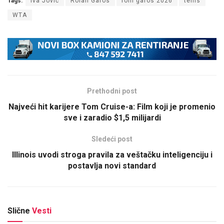
Tags:
Iva Jović
Rolan Garos
roln garos 2026
tenis
WTA
Prethodni post
Najveći hit karijere Tom Cruise-a: Film koji je promenio
sve i zaradio $1,5 milijardi
Sledeći post
Illinois uvodi stroga pravila za veštačku inteligenciju i
postavlja novi standard
Slične
Vesti