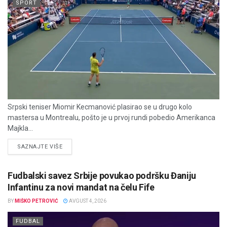
SPORT
Srpski teniser Miomir Kecmanović plasirao se u drugo kolo
mastersa u Montrealu, pošto je u prvoj rundi pobedio Amerikanca
Majkla...
DETAILS
SAZNAJTE VIŠE
Fudbalski savez Srbije povukao podršku Đaniju
Infantinu za novi mandat na čelu Fife
BY
MIŠKO PETROVIĆ
AVGUST 4, 2026
FUDBAL