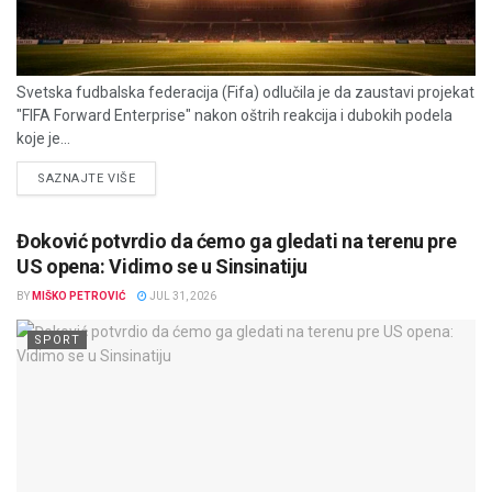
Svetska fudbalska federacija (Fifa) odlučila je da zaustavi projekat
"FIFA Forward Enterprise" nakon oštrih reakcija i dubokih podela
koje je...
DETAILS
SAZNAJTE VIŠE
Đoković potvrdio da ćemo ga gledati na terenu pre
US opena: Vidimo se u Sinsinatiju
BY
MIŠKO PETROVIĆ
JUL 31, 2026
SPORT