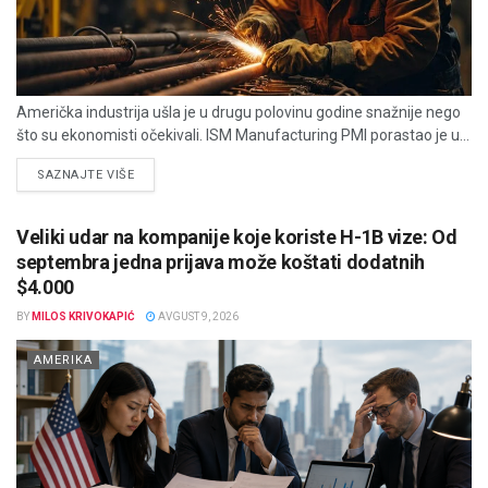
Američka industrija ušla je u drugu polovinu godine snažnije nego
što su ekonomisti očekivali. ISM Manufacturing PMI porastao je u...
DETAILS
SAZNAJTE VIŠE
Veliki udar na kompanije koje koriste H-1B vize: Od
septembra jedna prijava može koštati dodatnih
$4.000
BY
MILOS KRIVOKAPIĆ
AVGUST 9, 2026
AMERIKA