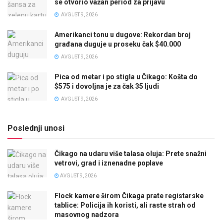
se otvorio važan period za prijavu
AVGUST 9, 2026
Amerikanci tonu u dugove: Rekordan broj
građana duguje u proseku čak $40.000
AVGUST 9, 2026
Pica od metar i po stigla u Čikago: Košta do
$575 i dovoljna je za čak 35 ljudi
AVGUST 9, 2026
Poslednji unosi
Čikago na udaru više talasa oluja: Prete snažni
vetrovi, grad i iznenadne poplave
AVGUST 9, 2026
Flock kamere širom Čikaga prate registarske
tablice: Policija ih koristi, ali raste strah od
masovnog nadzora