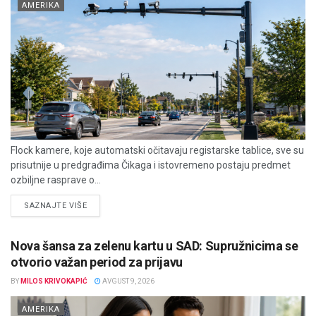
AMERIKA
Flock kamere, koje automatski očitavaju registarske tablice, sve su
prisutnije u predgrađima Čikaga i istovremeno postaju predmet
ozbiljne rasprave o...
DETAILS
SAZNAJTE VIŠE
Nova šansa za zelenu kartu u SAD: Supružnicima se
otvorio važan period za prijavu
BY
MILOS KRIVOKAPIĆ
AVGUST 9, 2026
AMERIKA