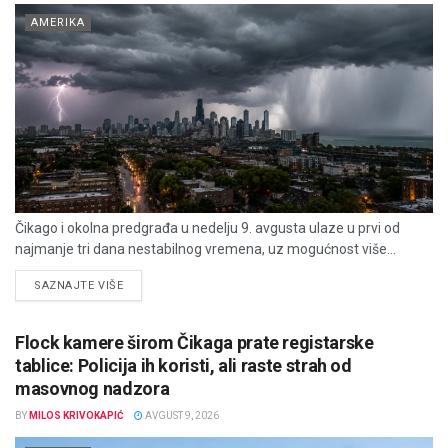
AMERIKA
Čikago i okolna predgrađa u nedelju 9. avgusta ulaze u prvi od
najmanje tri dana nestabilnog vremena, uz mogućnost više...
DETAILS
SAZNAJTE VIŠE
Flock kamere širom Čikaga prate registarske
tablice: Policija ih koristi, ali raste strah od
masovnog nadzora
BY
MILOS KRIVOKAPIĆ
AVGUST 9, 2026