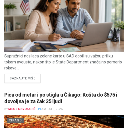
Supružnici nosilaca zelene karte u SAD dobili su važnu priliku
tokom avgusta, nakon što je State Department značajno pomerio
rokove...
DETAILS
SAZNAJTE VIŠE
Pica od metar i po stigla u Čikago: Košta do $575 i
dovoljna je za čak 35 ljudi
BY
MILOS KRIVOKAPIĆ
AVGUST 9, 2026
CIKAGO