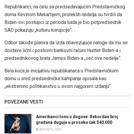
Republikanci, na čelu sa predsedavajućim Predstavničkog
doma Kevinom Mekartijem, proteklih nedelja su tvrdili da
Biden-ovi postupci iz perioda kada je bio potpredsednik
SAD pokazuju „kulturu korupcije“.
Odbor takođe planira da izda obavezujuće naloge da mu se
dostave lični i poslovni bankovni računi Hunter Biden-a i
predsednikovog brata James Biden-a „već ove nedelje“.
Bela kuća je inicijativu republikanaca u Predstavničkom
domu u sred predsedničke kampanje opisala kao
„ekstremno politikanstvo u svom najgorem izdanju“.
POVEZANE VESTI
Amerikanci tonu u dugove: Rekordan broj
građana duguje u proseku čak $40.000
AVGUST 9, 2026