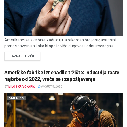
Amerikanci se sve brže zadužuju, a rekordan broj građana traži
pomoć savetnika kako bi spojio više dugova u jednu mesečnu...
DETAILS
SAZNAJTE VIŠE
Američke fabrike iznenadile tržište: Industrija raste
najbrže od 2022, vraća se i zapošljavanje
BY
MILOS KRIVOKAPIĆ
AVGUST 9, 2026
AMERIKA