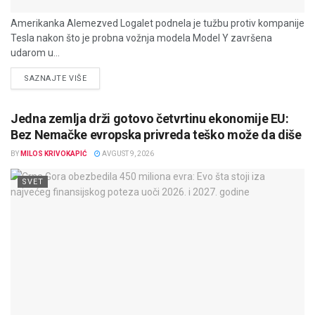
Amerikanka Alemezved Logalet podnela je tužbu protiv kompanije
Tesla nakon što je probna vožnja modela Model Y završena
udarom u...
DETAILS
SAZNAJTE VIŠE
Jedna zemlja drži gotovo četvrtinu ekonomije EU:
Bez Nemačke evropska privreda teško može da diše
BY
MILOS KRIVOKAPIĆ
AVGUST 9, 2026
SVET