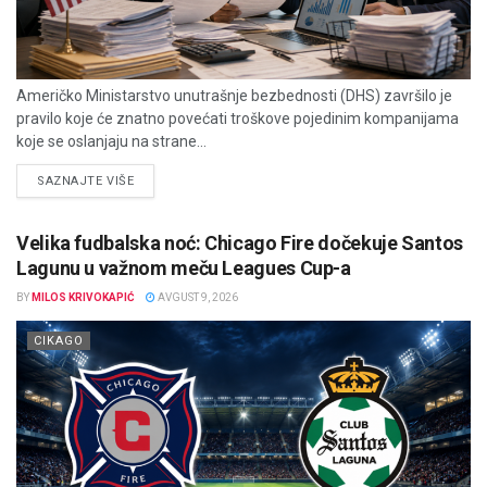
Američko Ministarstvo unutrašnje bezbednosti (DHS) završilo je
pravilo koje će znatno povećati troškove pojedinim kompanijama
koje se oslanjaju na strane...
DETAILS
SAZNAJTE VIŠE
Velika fudbalska noć: Chicago Fire dočekuje Santos
Lagunu u važnom meču Leagues Cup-a
BY
MILOS KRIVOKAPIĆ
AVGUST 9, 2026
CIKAGO