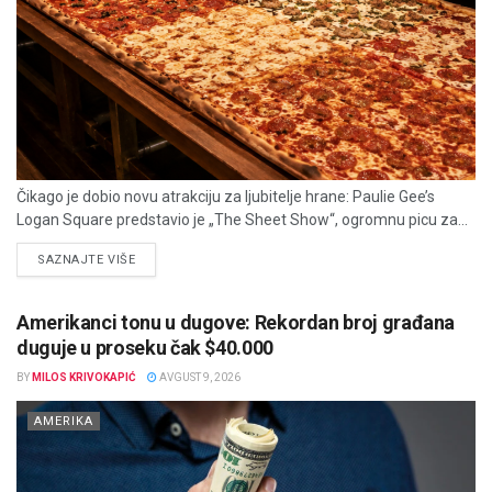
Čikago je dobio novu atrakciju za ljubitelje hrane: Paulie Gee’s
Logan Square predstavio je „The Sheet Show“, ogromnu picu za...
DETAILS
SAZNAJTE VIŠE
Amerikanci tonu u dugove: Rekordan broj građana
duguje u proseku čak $40.000
BY
MILOS KRIVOKAPIĆ
AVGUST 9, 2026
AMERIKA