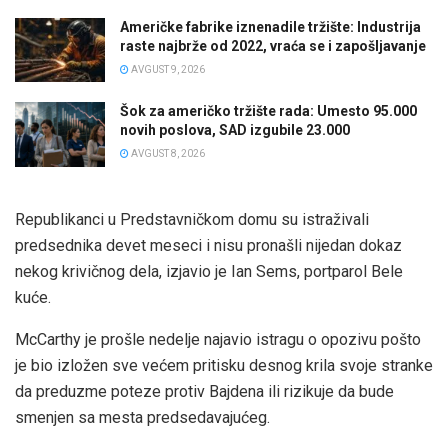
Američke fabrike iznenadile tržište: Industrija
raste najbrže od 2022, vraća se i zapošljavanje
AVGUST 9, 2026
Šok za američko tržište rada: Umesto 95.000
novih poslova, SAD izgubile 23.000
AVGUST 8, 2026
Republikanci u Predstavničkom domu su istraživali
predsednika devet meseci i nisu pronašli nijedan dokaz
nekog krivičnog dela, izjavio je Ian Sems, portparol Bele
kuće.
McCarthy je prošle nedelje najavio istragu o opozivu pošto
je bio izložen sve većem pritisku desnog krila svoje stranke
da preduzme poteze protiv Bajdena ili rizikuje da bude
smenjen sa mesta predsedavajućeg.