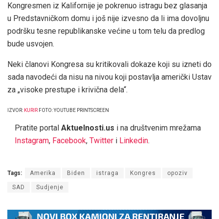
Kongresmen iz Kalifornije je pokrenuo istragu bez glasanja
u Predstavničkom domu i još nije izvesno da li ima dovoljnu
podršku tesne republikanske većine u tom telu da predlog
bude usvojen.
Neki članovi Kongresa su kritikovali dokaze koji su izneti do
sada navodeći da nisu na nivou koji postavlja američki Ustav
za „visoke prestupe i krivična dela“.
IZVOR:
KURIR
FOTO: YOUTUBE PRINTSCREEN
Pratite portal
Aktuelnosti.us
i na društvenim mrežama
Instagram
,
Facebook
,
Twitter
i
Linkedin
.
Tags:
Amerika
Biden
istraga
Kongres
opoziv
SAD
Sudjenje