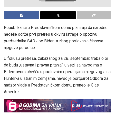
Republikanci u Predstavničkom domu planiraju da naredne
nedelje održe prvi pretres u okviru istrage o opozivu
predsednika SAD Joe Biden-a zbog poslovanja članova
njegove porodice.
U fokusu pretresa, zakazanog za 28. septembar, trebalo bi
da budu „ustavna i pravna pitanja“, u vezi sa navodima o
Biden-ovom učešću u poslovnim operacijama njegovog sina
Hunter-a u stranim zemljama, naveo je portparol Odbora za
nadzor vlade u Predstavničkom domu, preneo je Glas
Amerike.