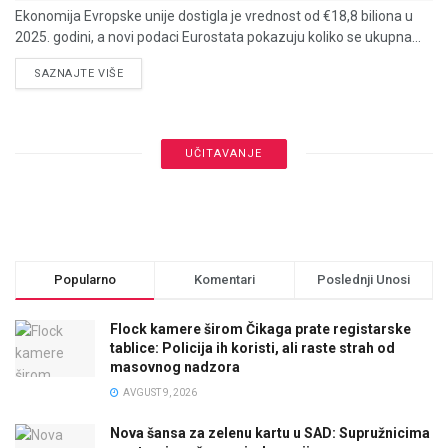
Ekonomija Evropske unije dostigla je vrednost od €18,8 biliona u
2025. godini, a novi podaci Eurostata pokazuju koliko se ukupna...
DETAILS
SAZNAJTE VIŠE
UČITAVANJE
Popularno
Komentari
Poslednji Unosi
Flock kamere širom Čikaga prate registarske
tablice: Policija ih koristi, ali raste strah od
masovnog nadzora
AVGUST 9, 2026
Nova šansa za zelenu kartu u SAD: Supružnicima