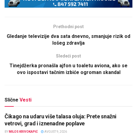
Prethodni post
Gledanje televizije dva sata dnevno, smanjuje rizik od
lošeg zdravlja
Sledeći post
Tinejdžerka pronašla ajfon u toaletu aviona, ako se
ovo ispostavi tačnim izbiće ogroman skandal
Slične
Vesti
Čikago na udaru više talasa oluja: Prete snažni
vetrovi, grad i iznenadne poplave
BY
MILOS KRIVOKAPIĆ
AVGUST 9, 2026