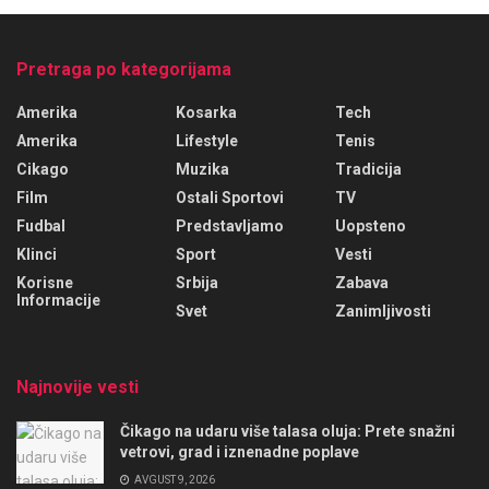
Pretraga po kategorijama
Amerika
Kosarka
Tech
Amerika
Lifestyle
Tenis
Cikago
Muzika
Tradicija
Film
Ostali Sportovi
TV
Fudbal
Predstavljamo
Uopsteno
Klinci
Sport
Vesti
Korisne
Srbija
Zabava
Informacije
Svet
Zanimljivosti
Najnovije vesti
Čikago na udaru više talasa oluja: Prete snažni
vetrovi, grad i iznenadne poplave
AVGUST 9, 2026