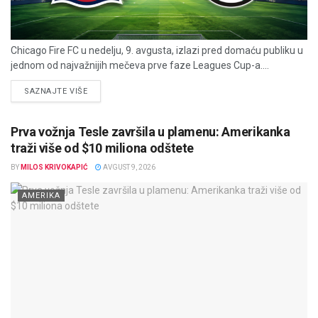
Chicago Fire FC u nedelju, 9. avgusta, izlazi pred domaću publiku u
jednom od najvažnijih mečeva prve faze Leagues Cup-a....
DETAILS
SAZNAJTE VIŠE
Prva vožnja Tesle završila u plamenu: Amerikanka
traži više od $10 miliona odštete
BY
MILOS KRIVOKAPIĆ
AVGUST 9, 2026
AMERIKA