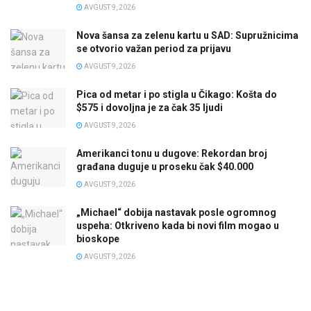
AVGUST 9, 2026
Nova šansa za zelenu kartu u SAD: Supružnicima
se otvorio važan period za prijavu
AVGUST 9, 2026
Pica od metar i po stigla u Čikago: Košta do
$575 i dovoljna je za čak 35 ljudi
AVGUST 9, 2026
Amerikanci tonu u dugove: Rekordan broj
građana duguje u proseku čak $40.000
AVGUST 9, 2026
„Michael“ dobija nastavak posle ogromnog
uspeha: Otkriveno kada bi novi film mogao u
bioskope
AVGUST 9, 2026