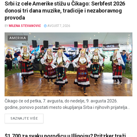
Srbi iz cele Amerike stižu u Čikago: Serbfest 2026
donosi tri dana muzike, tradicije i nezaboravnog
provoda
BY
MILENA STEVANOVIĆ
AVGUST 7, 2026
AMERIKA
Čikago će od petka, 7. avgusta, do nedelje, 9. avgusta 2026.
godine, ponovo postati mesto okupljanja Srba i njihovih prijatelja...
DETAILS
SAZNAJTE VIŠE
$1.700 za svaku porodicu u Illinoisu? Pritzker traži