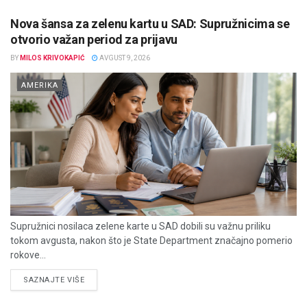
Nova šansa za zelenu kartu u SAD: Supružnicima se
otvorio važan period za prijavu
BY
MILOS KRIVOKAPIĆ
AVGUST 9, 2026
AMERIKA
Supružnici nosilaca zelene karte u SAD dobili su važnu priliku
tokom avgusta, nakon što je State Department značajno pomerio
rokove...
DETAILS
SAZNAJTE VIŠE