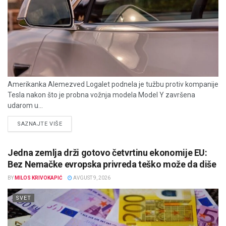
Amerikanka Alemezved Logalet podnela je tužbu protiv kompanije
Tesla nakon što je probna vožnja modela Model Y završena
udarom u...
DETAILS
SAZNAJTE VIŠE
Jedna zemlja drži gotovo četvrtinu ekonomije EU:
Bez Nemačke evropska privreda teško može da diše
BY
MILOS KRIVOKAPIĆ
AVGUST 9, 2026
SVET