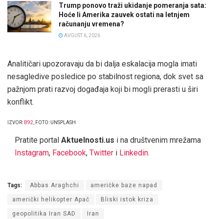
Trump ponovo traži ukidanje pomeranja sata:
Hoće li Amerika zauvek ostati na letnjem
računanju vremena?
AVGUST 6, 2026
Analitičari upozoravaju da bi dalja eskalacija mogla imati
nesagledive posledice po stabilnost regiona, dok svet sa
pažnjom prati razvoj događaja koji bi mogli prerasti u širi
konflikt.
IZVOR:
B92
, FOTO: UNSPLASH
Pratite portal
Aktuelnosti.us
i na društvenim mrežama
Instagram
,
Facebook
,
Twitter
i
Linkedin
.
Tags:
Abbas Araghchi
američke baze napad
američki helikopter Apač
Bliski istok kriza
geopolitika Iran SAD
Iran