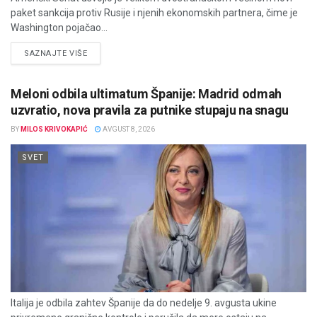
paket sankcija protiv Rusije i njenih ekonomskih partnera, čime je
Washington pojačao...
DETAILS
SAZNAJTE VIŠE
Meloni odbila ultimatum Španije: Madrid odmah
uzvratio, nova pravila za putnike stupaju na snagu
BY
MILOS KRIVOKAPIĆ
AVGUST 8, 2026
SVET
Italija je odbila zahtev Španije da do nedelje 9. avgusta ukine