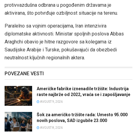
protivvazdušna odbrana u pogođenim državama je
aktivirana, što potvrđuje ozbiljnost situacije na terenu.
Paralelno sa vojnim operacijama, Iran intenzivira
diplomatske aktivnosti. Ministar spoljnih poslova Abbas
Araghchi obavio je hitne razgovore sa kolegama iz
Saudijske Arabije i Turske, pokušavajući da obezbedi
neutralnost ključnih regionalnih aktera.
POVEZANE VESTI
Američke fabrike iznenadile tržište: Industrija
raste najbrže od 2022, vraća se i zapošljavanje
AVGUST 9, 2026
Šok za američko tržište rada: Umesto 95.000
novih poslova, SAD izgubile 23.000
AVGUST 8, 2026