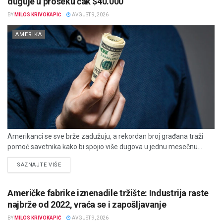
duguje u proseku čak $40.000
BY
MILOS KRIVOKAPIĆ
AVGUST 9, 2026
AMERIKA
Amerikanci se sve brže zadužuju, a rekordan broj građana traži
pomoć savetnika kako bi spojio više dugova u jednu mesečnu...
DETAILS
SAZNAJTE VIŠE
Američke fabrike iznenadile tržište: Industrija raste
najbrže od 2022, vraća se i zapošljavanje
BY
MILOS KRIVOKAPIĆ
AVGUST 9, 2026