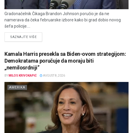
Gradonačelnik Čikaga Brandon Johnson poručio je da ne
namerava da čeka februarske izbore kako bi grad dobio novog
šefa policije....
DETAILS
SAZNAJTE VIŠE
Kamala Harris presekla sa Biden-ovom strategijom:
Demokratama poručuje da moraju biti
„nemilosrdniji“
BY
MILOS KRIVOKAPIĆ
AVGUST 8, 2026
AMERIKA