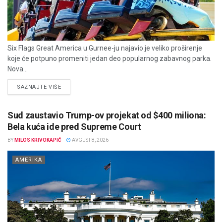
Six Flags Great America u Gurnee-ju najavio je veliko proširenje
koje će potpuno promeniti jedan deo popularnog zabavnog parka.
Nova...
DETAILS
SAZNAJTE VIŠE
Sud zaustavio Trump-ov projekat od $400 miliona:
Bela kuća ide pred Supreme Court
BY
MILOS KRIVOKAPIĆ
AVGUST 8, 2026
AMERIKA