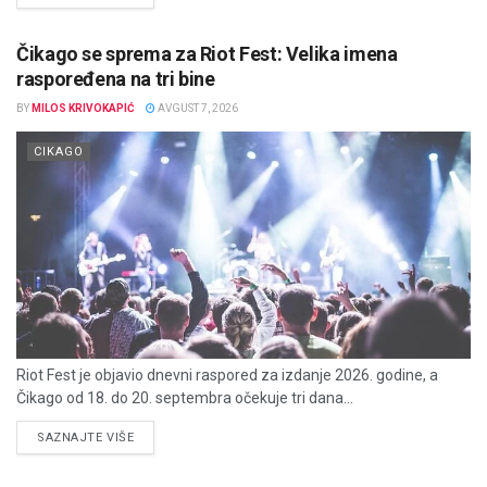
Čikago se sprema za Riot Fest: Velika imena
raspoređena na tri bine
BY
MILOS KRIVOKAPIĆ
AVGUST 7, 2026
CIKAGO
Riot Fest je objavio dnevni raspored za izdanje 2026. godine, a
Čikago od 18. do 20. septembra očekuje tri dana...
DETAILS
SAZNAJTE VIŠE