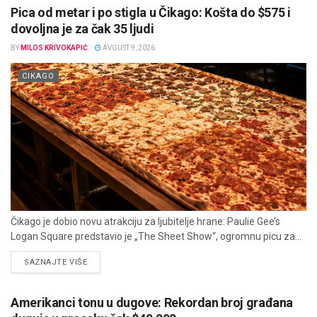
Pica od metar i po stigla u Čikago: Košta do $575 i
dovoljna je za čak 35 ljudi
BY
MILOS KRIVOKAPIĆ
AVGUST 9, 2026
CIKAGO
Čikago je dobio novu atrakciju za ljubitelje hrane: Paulie Gee’s
Logan Square predstavio je „The Sheet Show“, ogromnu picu za...
DETAILS
SAZNAJTE VIŠE
Amerikanci tonu u dugove: Rekordan broj građana