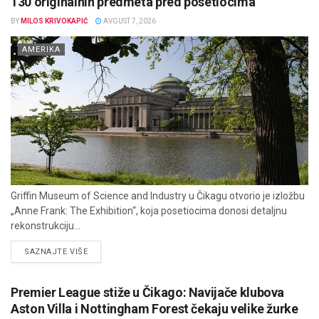
130 originalnih predmeta pred posetiocima
BY
MILOS KRIVOKAPIĆ
AVGUST 7, 2026
AMERIKA
Griffin Museum of Science and Industry u Čikagu otvorio je izložbu
„Anne Frank: The Exhibition“, koja posetiocima donosi detaljnu
rekonstrukciju...
DETAILS
SAZNAJTE VIŠE
Premier League stiže u Čikago: Navijače klubova
Aston Villa i Nottingham Forest čekaju velike žurke