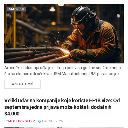
AMERIKA
Američka industrija ušla je u drugu polovinu godine snažnije nego
što su ekonomisti očekivali. ISM Manufacturing PMI porastao je u...
DETAILS
SAZNAJTE VIŠE
Veliki udar na kompanije koje koriste H-1B vize: Od
septembra jedna prijava može koštati dodatnih
$4.000
BY
MILOS KRIVOKAPIĆ
AVGUST 9, 2026