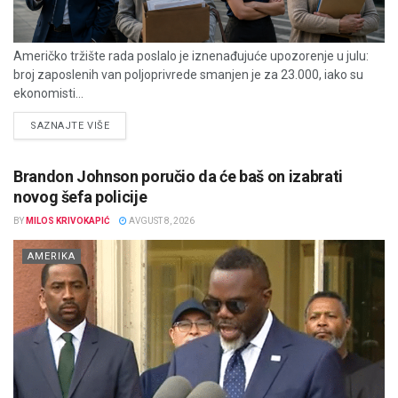
Američko tržište rada poslalo je iznenađujuće upozorenje u julu:
broj zaposlenih van poljoprivrede smanjen je za 23.000, iako su
ekonomisti...
DETAILS
SAZNAJTE VIŠE
Brandon Johnson poručio da će baš on izabrati
novog šefa policije
BY
MILOS KRIVOKAPIĆ
AVGUST 8, 2026
AMERIKA