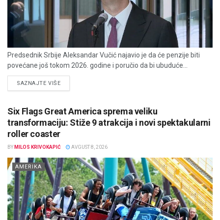
Predsednik Srbije Aleksandar Vučić najavio je da će penzije biti
povećane još tokom 2026. godine i poručio da bi ubuduće...
DETAILS
SAZNAJTE VIŠE
Six Flags Great America sprema veliku
transformaciju: Stiže 9 atrakcija i novi spektakularni
roller coaster
BY
MILOS KRIVOKAPIĆ
AVGUST 8, 2026
AMERIKA