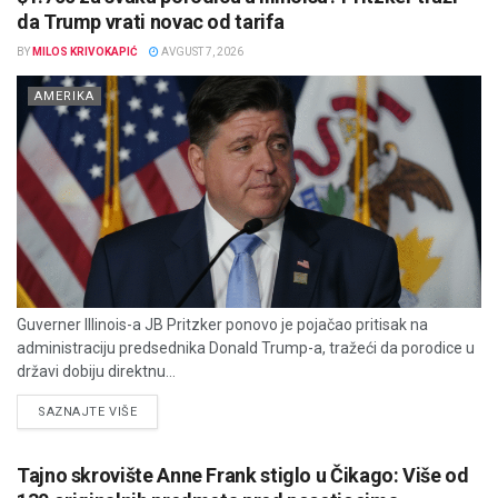
da Trump vrati novac od tarifa
BY
MILOS KRIVOKAPIĆ
AVGUST 7, 2026
AMERIKA
Guverner Illinois-a JB Pritzker ponovo je pojačao pritisak na
administraciju predsednika Donald Trump-a, tražeći da porodice u
državi dobiju direktnu...
DETAILS
SAZNAJTE VIŠE
Tajno skrovište Anne Frank stiglo u Čikago: Više od