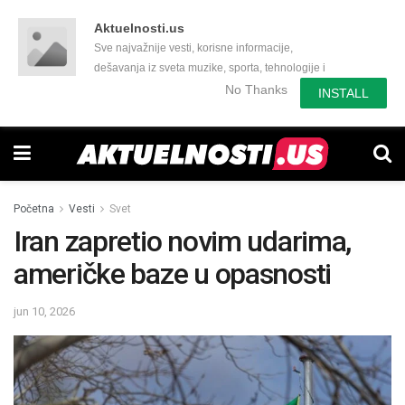
Aktuelnosti.us
Sve najvažnije vesti, korisne informacije,
dešavanja iz sveta muzike, sporta, tehnologije i
još mnogo toga zanimljivog.
No Thanks
INSTALL
Početna
Vesti
Svet
Iran zapretio novim udarima,
američke baze u opasnosti
jun 10, 2026