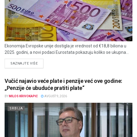
Ekonomija Evropske unije dostigla je vrednost od €18,8 biliona u
2025. godini, a novi podaci Eurostata pokazuju koliko se ukupna...
DETAILS
SAZNAJTE VIŠE
Vučić najavio veće plate i penzije već ove godine:
„Penzije će ubuduće pratiti plate“
BY
MILOS KRIVOKAPIĆ
AVGUST 9, 2026
SRBIJA