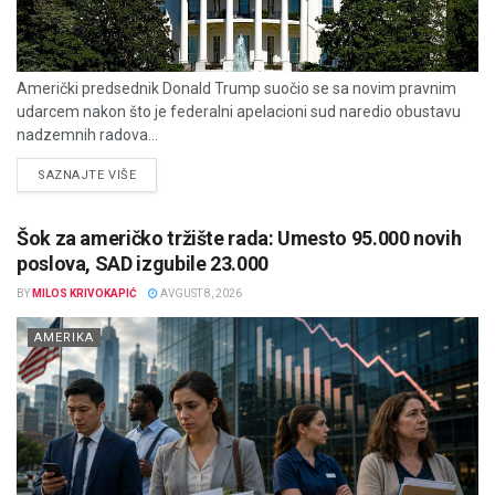
Američki predsednik Donald Trump suočio se sa novim pravnim
udarcem nakon što je federalni apelacioni sud naredio obustavu
nadzemnih radova...
DETAILS
SAZNAJTE VIŠE
Šok za američko tržište rada: Umesto 95.000 novih
poslova, SAD izgubile 23.000
BY
MILOS KRIVOKAPIĆ
AVGUST 8, 2026
AMERIKA