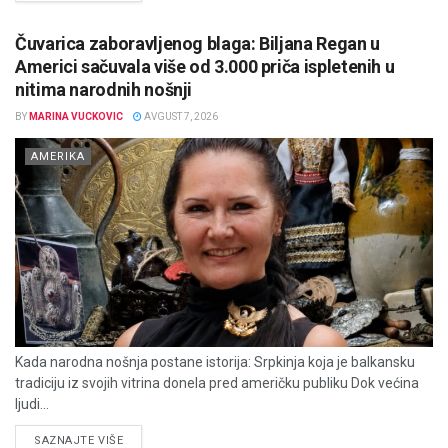
Čuvarica zaboravljenog blaga: Biljana Regan u
Americi sačuvala više od 3.000 priča ispletenih u
nitima narodnih nošnji
BY
MARINA VUCKOVIC
AVGUST 7, 2026
AMERIKA
Kada narodna nošnja postane istorija: Srpkinja koja je balkansku
tradiciju iz svojih vitrina donela pred američku publiku Dok većina
ljudi...
DETAILS
SAZNAJTE VIŠE