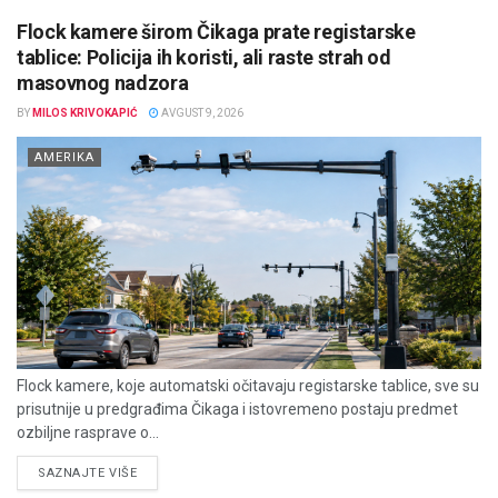
Flock kamere širom Čikaga prate registarske
tablice: Policija ih koristi, ali raste strah od
masovnog nadzora
BY
MILOS KRIVOKAPIĆ
AVGUST 9, 2026
AMERIKA
Flock kamere, koje automatski očitavaju registarske tablice, sve su
prisutnije u predgrađima Čikaga i istovremeno postaju predmet
ozbiljne rasprave o...
DETAILS
SAZNAJTE VIŠE