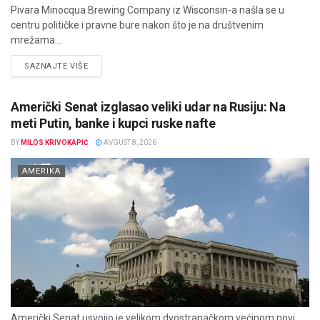
Pivara Minocqua Brewing Company iz Wisconsin-a našla se u
centru političke i pravne bure nakon što je na društvenim
mrežama...
DETAILS
SAZNAJTE VIŠE
Američki Senat izglasao veliki udar na Rusiju: Na
meti Putin, banke i kupci ruske nafte
BY
MILOS KRIVOKAPIĆ
AVGUST 8, 2026
AMERIKA
Američki Senat usvojio je velikom dvostranačkom većinom novi