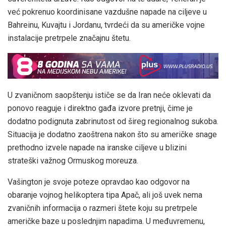
već pokrenuo koordinisane vazdušne napade na ciljeve u
Bahreinu, Kuvajtu i Jordanu, tvrdeći da su američke vojne
instalacije pretrpele značajnu štetu.
U zvaničnom saopštenju ističe se da Iran neće oklevati da
ponovo reaguje i direktno gađa izvore pretnji, čime je
dodatno podignuta zabrinutost od šireg regionalnog sukoba.
Situacija je dodatno zaoštrena nakon što su američke snage
prethodno izvele napade na iranske ciljeve u blizini
strateški važnog Ormuskog moreuza.
Vašington je svoje poteze opravdao kao odgovor na
obaranje vojnog helikoptera tipa Apač, ali još uvek nema
zvaničnih informacija o razmeri štete koju su pretrpele
američke baze u poslednjim napadima. U međuvremenu,