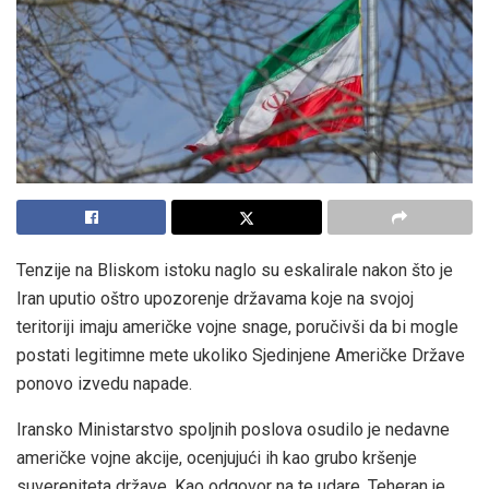
Tenzije na Bliskom istoku naglo su eskalirale nakon što je
Iran uputio oštro upozorenje državama koje na svojoj
teritoriji imaju američke vojne snage, poručivši da bi mogle
postati legitimne mete ukoliko Sjedinjene Američke Države
ponovo izvedu napade.
Iransko Ministarstvo spoljnih poslova osudilo je nedavne
američke vojne akcije, ocenjujući ih kao grubo kršenje
suvereniteta države. Kao odgovor na te udare, Teheran je