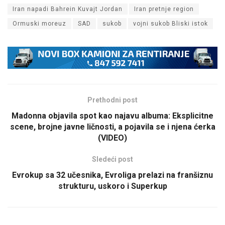
Iran napadi Bahrein Kuvajt Jordan
Iran pretnje region
Ormuski moreuz
SAD
sukob
vojni sukob Bliski istok
Prethodni post
Madonna objavila spot kao najavu albuma: Eksplicitne
scene, brojne javne ličnosti, a pojavila se i njena ćerka
(VIDEO)
Sledeći post
Evrokup sa 32 učesnika, Evroliga prelazi na franšiznu
strukturu, uskoro i Superkup