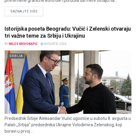
privremene granične kontrole i poručila da mere ostaju na...
DETAILS
SAZNAJTE VIŠE
Istorijska poseta Beogradu: Vučić i Zelenski otvaraju
tri važne teme za Srbiju i Ukrajinu
BY
MILOS KRIVOKAPIĆ
AVGUST 8, 2026
SRBIJA
Predsednik Srbije Aleksandar Vučić ugostiće u subotu 8. avgusta u
Palati „Srbija“ predsednika Ukrajine Volodimira Zelenskog, koji
boravi u prvoj...