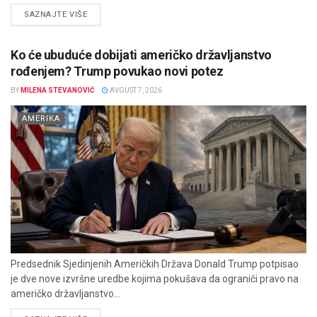
DETAILS
SAZNAJTE VIŠE
Ko će ubuduće dobijati američko državljanstvo
rođenjem? Trump povukao novi potez
BY
MILENA STEVANOVIĆ
AVGUST 7, 2026
AMERIKA
Predsednik Sjedinjenih Američkih Država Donald Trump potpisao
je dve nove izvršne uredbe kojima pokušava da ograniči pravo na
američko državljanstvo...