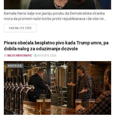
Kamala Harris šalje sve jasniju poruku da Demokratska stranka
mora da promeni način borbe protiv republikanaca i da više ne...
DETAILS
SAZNAJTE VIŠE
Pivara obećala besplatno pivo kada Trump umre, pa
dobila nalog za oduzimanje dozvole
BY
MILOS KRIVOKAPIĆ
AVGUST 8, 2026
AMERIKA