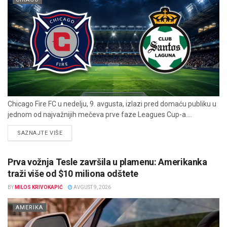
Chicago Fire FC u nedelju, 9. avgusta, izlazi pred domaću publiku u
jednom od najvažnijih mečeva prve faze Leagues Cup-a....
DETAILS
SAZNAJTE VIŠE
Prva vožnja Tesle završila u plamenu: Amerikanka
traži više od $10 miliona odštete
BY
MILOS KRIVOKAPIĆ
AVGUST 9, 2026
AMERIKA