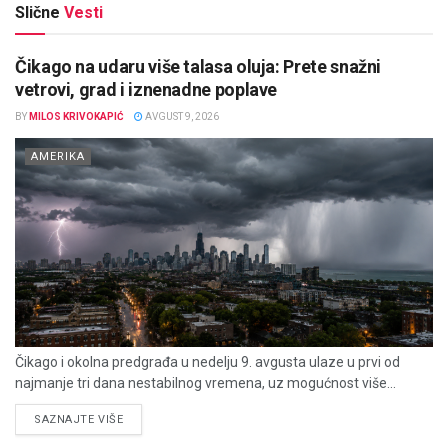
Slične
Vesti
Čikago na udaru više talasa oluja: Prete snažni
vetrovi, grad i iznenadne poplave
BY
MILOS KRIVOKAPIĆ
AVGUST 9, 2026
AMERIKA
Čikago i okolna predgrađa u nedelju 9. avgusta ulaze u prvi od
najmanje tri dana nestabilnog vremena, uz mogućnost više...
DETAILS
SAZNAJTE VIŠE