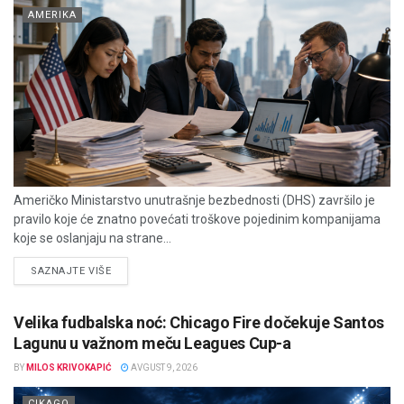
AMERIKA
Američko Ministarstvo unutrašnje bezbednosti (DHS) završilo je
pravilo koje će znatno povećati troškove pojedinim kompanijama
koje se oslanjaju na strane...
DETAILS
SAZNAJTE VIŠE
Velika fudbalska noć: Chicago Fire dočekuje Santos
Lagunu u važnom meču Leagues Cup-a
BY
MILOS KRIVOKAPIĆ
AVGUST 9, 2026
CIKAGO