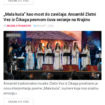
DETAILS
SAZNAJTE VIŠE
„Mala kuća“ kao most do zavičaja: Ansambl Zlatni
Vez iz Čikaga pesmom čuva sećanje na Krajinu
BY
MILENA STEVANOVIĆ
AVGUST 7, 2026
AMERIKA
Ansambl tradicionalne muzike Zlatni Vez iz Čikaga predstavio je
novu interpretaciju pesme „Mala kuća“, numere koja nosi snažnu
emociju i...
DETAILS
SAZNAJTE VIŠE