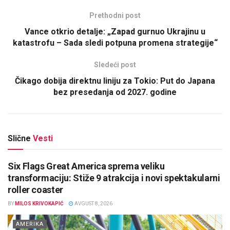
Prethodni post
Vance otkrio detalje: „Zapad gurnuo Ukrajinu u
katastrofu – Sada sledi potpuna promena strategije“
Sledeći post
Čikago dobija direktnu liniju za Tokio: Put do Japana
bez presedanja od 2027. godine
Slične
Vesti
Six Flags Great America sprema veliku
transformaciju: Stiže 9 atrakcija i novi spektakularni
roller coaster
BY
MILOS KRIVOKAPIĆ
AVGUST 8, 2026
AMERIKA