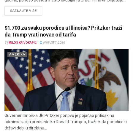
godine, ponovo postati mesto okupljanja Srba i njihovih prijatelja...
DETAILS
SAZNAJTE VIŠE
$1.700 za svaku porodicu u Illinoisu? Pritzker traži
da Trump vrati novac od tarifa
BY
MILOS KRIVOKAPIĆ
AVGUST 7, 2026
AMERIKA
Guverner Illinois-a JB Pritzker ponovo je pojačao pritisak na
administraciju predsednika Donald Trump-a, tražeći da porodice u
državi dobiju direktnu...