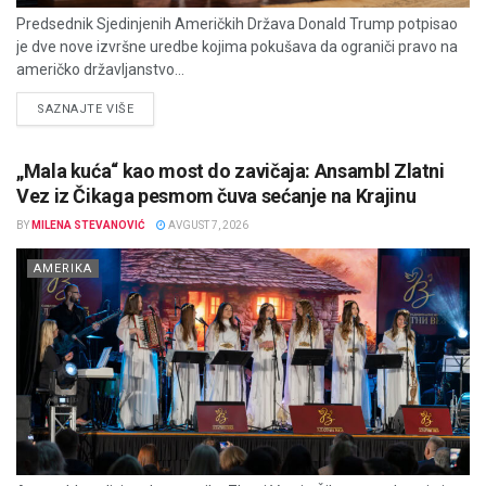
Predsednik Sjedinjenih Američkih Država Donald Trump potpisao
je dve nove izvršne uredbe kojima pokušava da ograniči pravo na
američko državljanstvo...
DETAILS
SAZNAJTE VIŠE
„Mala kuća“ kao most do zavičaja: Ansambl Zlatni
Vez iz Čikaga pesmom čuva sećanje na Krajinu
BY
MILENA STEVANOVIĆ
AVGUST 7, 2026
AMERIKA