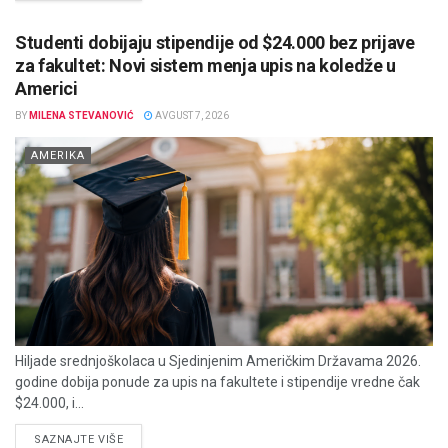
Studenti dobijaju stipendije od $24.000 bez prijave
za fakultet: Novi sistem menja upis na koledže u
Americi
BY
MILENA STEVANOVIĆ
AVGUST 7, 2026
AMERIKA
Hiljade srednjoškolaca u Sjedinjenim Američkim Državama 2026.
godine dobija ponude za upis na fakultete i stipendije vredne čak
$24.000, i...
DETAILS
SAZNAJTE VIŠE