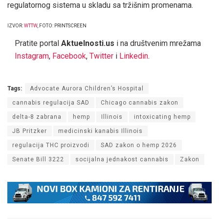
regulatornog sistema u skladu sa tržišnim promenama.
IZVOR:
WTTW
, FOTO: PRINTSCREEN
Pratite portal
Aktuelnosti.us
i na društvenim mrežama
Instagram
,
Facebook
,
Twitter
i
Linkedin
.
Tags:
Advocate Aurora Children’s Hospital
cannabis regulacija SAD
Chicago cannabis zakon
delta-8 zabrana
hemp
Illinois
intoxicating hemp
JB Pritzker
medicinski kanabis Illinois
regulacija THC proizvodi
SAD zakon o hemp 2026
Senate Bill 3222
socijalna jednakost cannabis
Zakon