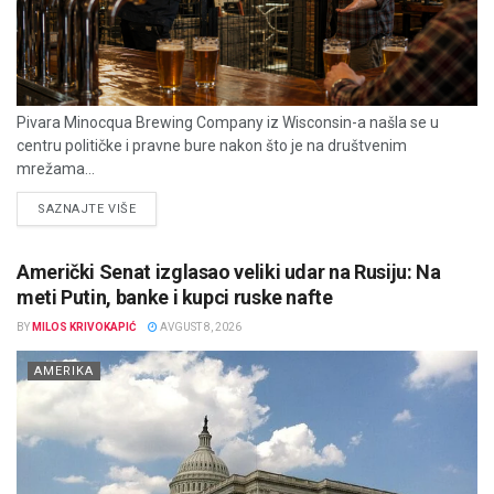
Pivara Minocqua Brewing Company iz Wisconsin-a našla se u
centru političke i pravne bure nakon što je na društvenim
mrežama...
DETAILS
SAZNAJTE VIŠE
Američki Senat izglasao veliki udar na Rusiju: Na
meti Putin, banke i kupci ruske nafte
BY
MILOS KRIVOKAPIĆ
AVGUST 8, 2026
AMERIKA