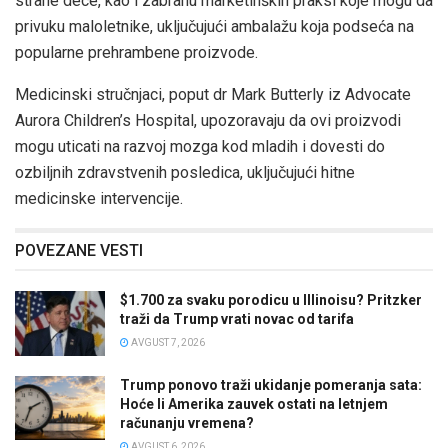
strane dece, kao i zabranu marketinških praksi koje mogu da
privuku maloletnike, uključujući ambalažu koja podseća na
popularne prehrambene proizvode.
Medicinski stručnjaci, poput dr Mark Butterly iz Advocate
Aurora Children’s Hospital, upozoravaju da ovi proizvodi
mogu uticati na razvoj mozga kod mladih i dovesti do
ozbiljnih zdravstvenih posledica, uključujući hitne
medicinske intervencije.
POVEZANE VESTI
$1.700 za svaku porodicu u Illinoisu? Pritzker
traži da Trump vrati novac od tarifa
AVGUST 7, 2026
Trump ponovo traži ukidanje pomeranja sata:
Hoće li Amerika zauvek ostati na letnjem
računanju vremena?
AVGUST 6, 2026