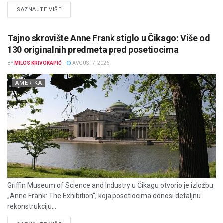
DETAILS
SAZNAJTE VIŠE
Tajno skrovište Anne Frank stiglo u Čikago: Više od
130 originalnih predmeta pred posetiocima
BY
MILOS KRIVOKAPIĆ
AVGUST 7, 2026
AMERIKA
Griffin Museum of Science and Industry u Čikagu otvorio je izložbu
„Anne Frank: The Exhibition“, koja posetiocima donosi detaljnu
rekonstrukciju...