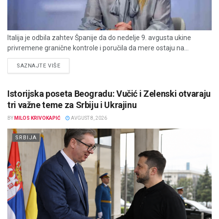
Italija je odbila zahtev Španije da do nedelje 9. avgusta ukine
privremene granične kontrole i poručila da mere ostaju na...
DETAILS
SAZNAJTE VIŠE
Istorijska poseta Beogradu: Vučić i Zelenski otvaraju
tri važne teme za Srbiju i Ukrajinu
BY
MILOS KRIVOKAPIĆ
AVGUST 8, 2026
SRBIJA