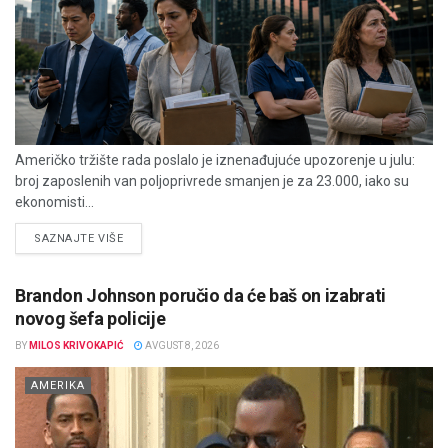
Američko tržište rada poslalo je iznenađujuće upozorenje u julu:
broj zaposlenih van poljoprivrede smanjen je za 23.000, iako su
ekonomisti...
DETAILS
SAZNAJTE VIŠE
Brandon Johnson poručio da će baš on izabrati
novog šefa policije
BY
MILOS KRIVOKAPIĆ
AVGUST 8, 2026
AMERIKA