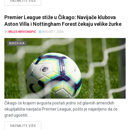
DETAILS
SAZNAJTE VIŠE
Premier League stiže u Čikago: Navijače klubova
Aston Villa i Nottingham Forest čekaju velike žurke
BY
MILOS KRIVOKAPIĆ
AVGUST 7, 2026
AMERIKA
Čikago će krajem avgusta postati jedno od glavnih američkih
okupljališta navijača Premier League, pošto je najavljeno da će
grad ugostiti...
DETAILS
SAZNAJTE VIŠE