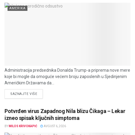
AMERIKA
Administracija predsednika Donalda Trump-a priprema nove mere
koje bi mogle da omoguće većem broju zaposlenih u Sjedinjenim
Američkim Državama da...
DETAILS
SAZNAJTE VIŠE
Potvrđen virus Zapadnog Nila blizu Čikaga – Lekar
izneo spisak ključnih simptoma
BY
MILOS KRIVOKAPIĆ
AVGUST 6, 2026