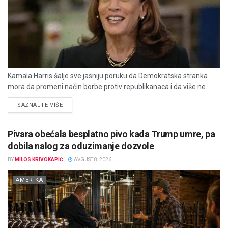
Kamala Harris šalje sve jasniju poruku da Demokratska stranka
mora da promeni način borbe protiv republikanaca i da više ne...
DETAILS
SAZNAJTE VIŠE
Pivara obećala besplatno pivo kada Trump umre, pa
dobila nalog za oduzimanje dozvole
BY
MILOS KRIVOKAPIĆ
AVGUST 8, 2026
AMERIKA