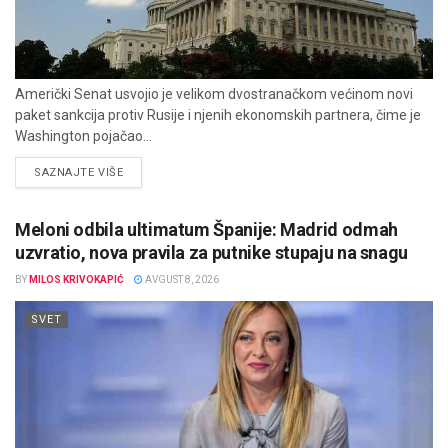
Američki Senat usvojio je velikom dvostranačkom većinom novi
paket sankcija protiv Rusije i njenih ekonomskih partnera, čime je
Washington pojačao...
DETAILS
SAZNAJTE VIŠE
Meloni odbila ultimatum Španije: Madrid odmah
uzvratio, nova pravila za putnike stupaju na snagu
BY
MILOS KRIVOKAPIĆ
AVGUST 8, 2026
SVET