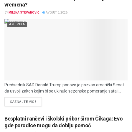
vremena?
BY
MILENA STEVANOVIĆ
AVGUST 6, 2026
AMERIKA
Predsednik SAD Donald Trump ponovo je pozvao američki Senat
da usvoji zakon kojim bi se ukinulo sezonsko pomeranje sata i...
DETAILS
SAZNAJTE VIŠE
Besplatni rančevi i školski pribor širom Čikaga: Evo
gde porodice mogu da dobiju pomoć