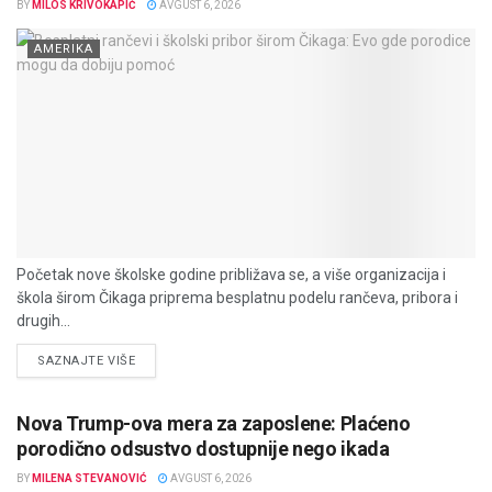
BY
MILOS KRIVOKAPIĆ
AVGUST 6, 2026
AMERIKA
Početak nove školske godine približava se, a više organizacija i
škola širom Čikaga priprema besplatnu podelu rančeva, pribora i
drugih...
DETAILS
SAZNAJTE VIŠE
Nova Trump-ova mera za zaposlene: Plaćeno
porodično odsustvo dostupnije nego ikada
BY
MILENA STEVANOVIĆ
AVGUST 6, 2026