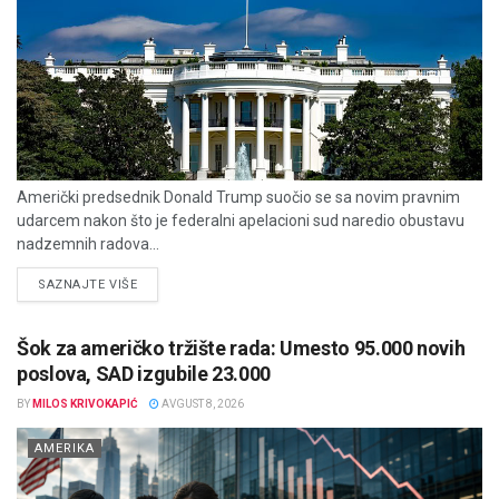
Američki predsednik Donald Trump suočio se sa novim pravnim
udarcem nakon što je federalni apelacioni sud naredio obustavu
nadzemnih radova...
DETAILS
SAZNAJTE VIŠE
Šok za američko tržište rada: Umesto 95.000 novih
poslova, SAD izgubile 23.000
BY
MILOS KRIVOKAPIĆ
AVGUST 8, 2026
AMERIKA