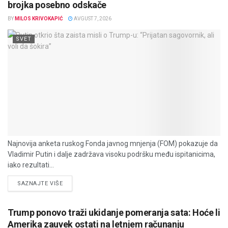
brojka posebno odskače
BY
MILOS KRIVOKAPIĆ
AVGUST 7, 2026
SVET
Najnovija anketa ruskog Fonda javnog mnjenja (FOM) pokazuje da
Vladimir Putin i dalje zadržava visoku podršku među ispitanicima,
iako rezultati...
DETAILS
SAZNAJTE VIŠE
Trump ponovo traži ukidanje pomeranja sata: Hoće li
Amerika zauvek ostati na letnjem računanju