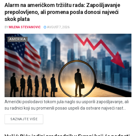
Alarm na američkom tržištu rada: Zapošljavanje
prepolovljeno, ali promena posla donosi najveći
skok plata
BY
MILENA STEVANOVIĆ
AVGUST 7, 2026
AMERIKA
Američki poslodavci tokom jula naglo su usporili zapošljavanje, ali
su radnici koji su promenili posao uspeli da ostvare najveći rast...
DETAILS
SAZNAJTE VIŠE