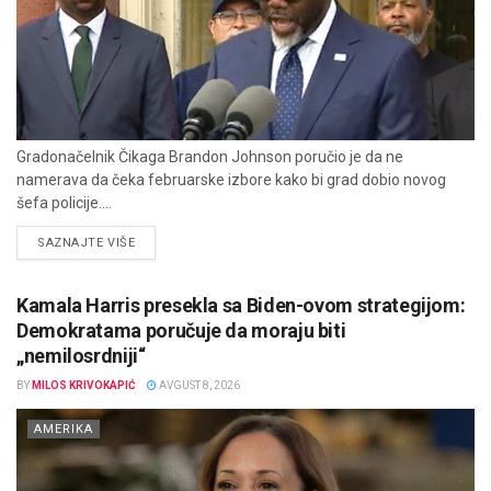
Gradonačelnik Čikaga Brandon Johnson poručio je da ne
namerava da čeka februarske izbore kako bi grad dobio novog
šefa policije....
DETAILS
SAZNAJTE VIŠE
Kamala Harris presekla sa Biden-ovom strategijom:
Demokratama poručuje da moraju biti
„nemilosrdniji“
BY
MILOS KRIVOKAPIĆ
AVGUST 8, 2026
AMERIKA