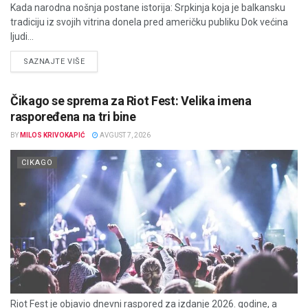
Kada narodna nošnja postane istorija: Srpkinja koja je balkansku
tradiciju iz svojih vitrina donela pred američku publiku Dok većina
ljudi...
DETAILS
SAZNAJTE VIŠE
Čikago se sprema za Riot Fest: Velika imena
raspoređena na tri bine
BY
MILOS KRIVOKAPIĆ
AVGUST 7, 2026
CIKAGO
Riot Fest je objavio dnevni raspored za izdanje 2026. godine, a