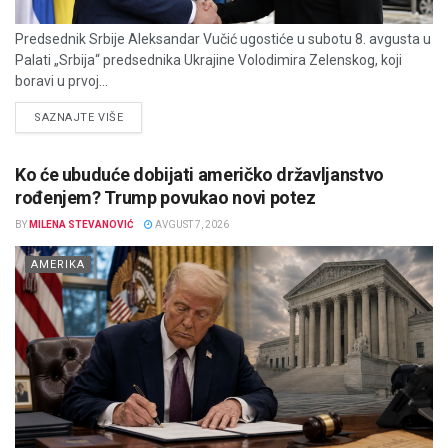
Predsednik Srbije Aleksandar Vučić ugostiće u subotu 8. avgusta u
Palati „Srbija“ predsednika Ukrajine Volodimira Zelenskog, koji
boravi u prvoj...
DETAILS
SAZNAJTE VIŠE
Ko će ubuduće dobijati američko državljanstvo
rođenjem? Trump povukao novi potez
BY
MILENA STEVANOVIĆ
AVGUST 7, 2026
AMERIKA