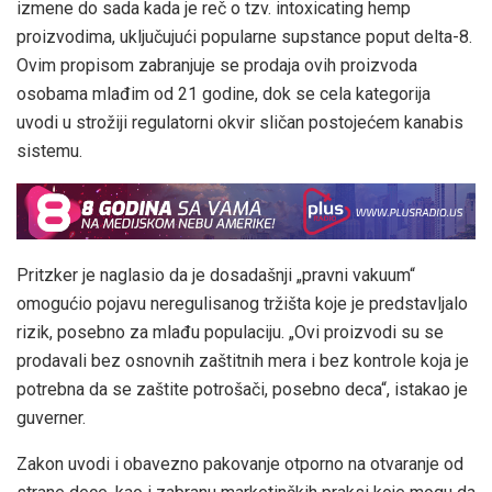
izmene do sada kada je reč o tzv. intoxicating hemp
proizvodima, uključujući popularne supstance poput delta-8.
Ovim propisom zabranjuje se prodaja ovih proizvoda
osobama mlađim od 21 godine, dok se cela kategorija
uvodi u strožiji regulatorni okvir sličan postojećem kanabis
sistemu.
Pritzker je naglasio da je dosadašnji „pravni vakuum“
omogućio pojavu neregulisanog tržišta koje je predstavljalo
rizik, posebno za mlađu populaciju. „Ovi proizvodi su se
prodavali bez osnovnih zaštitnih mera i bez kontrole koja je
potrebna da se zaštite potrošači, posebno deca“, istakao je
guverner.
Zakon uvodi i obavezno pakovanje otporno na otvaranje od