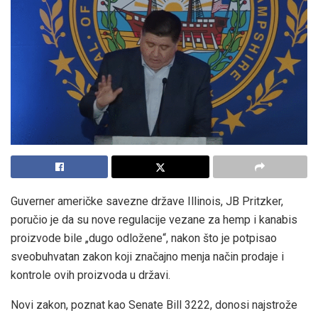
Guverner američke savezne države Illinois, JB Pritzker,
poručio je da su nove regulacije vezane za hemp i kanabis
proizvode bile „dugo odložene“, nakon što je potpisao
sveobuhvatan zakon koji značajno menja način prodaje i
kontrole ovih proizvoda u državi.
Novi zakon, poznat kao Senate Bill 3222, donosi najstrože