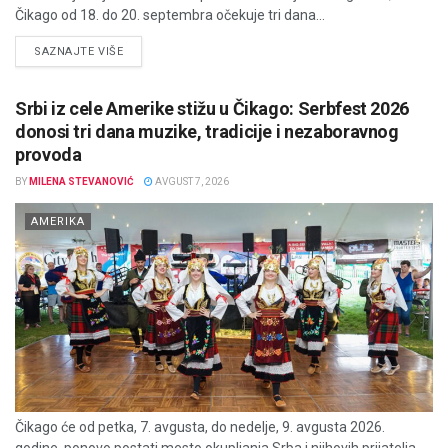
Čikago od 18. do 20. septembra očekuje tri dana...
DETAILS
SAZNAJTE VIŠE
Srbi iz cele Amerike stižu u Čikago: Serbfest 2026
donosi tri dana muzike, tradicije i nezaboravnog
provoda
BY
MILENA STEVANOVIĆ
AVGUST 7, 2026
AMERIKA
Čikago će od petka, 7. avgusta, do nedelje, 9. avgusta 2026.