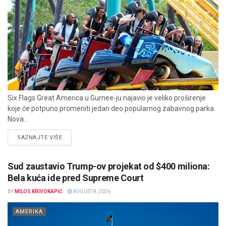
Six Flags Great America u Gurnee-ju najavio je veliko proširenje
koje će potpuno promeniti jedan deo popularnog zabavnog parka.
Nova...
DETAILS
SAZNAJTE VIŠE
Sud zaustavio Trump-ov projekat od $400 miliona:
Bela kuća ide pred Supreme Court
BY
MILOS KRIVOKAPIĆ
AVGUST 8, 2026
AMERIKA