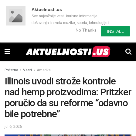
Aktuelnosti.us
Sve najvažnije vesti, korisne informacije,
dešavanja iz sveta muzike, sporta, tehnologije i
još mnogo toga zanimljivog.
No Thanks
INSTALL
Početna
Vesti
Amerika
Illinois uvodi strože kontrole
nad hemp proizvodima: Pritzker
poručio da su reforme “odavno
bile potrebne”
jul 6, 2026