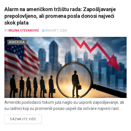
Alarm na američkom tržištu rada: Zapošljavanje
prepolovljeno, ali promena posla donosi najveći
skok plata
BY
MILENA STEVANOVIĆ
AVGUST 7, 2026
AMERIKA
Američki poslodavci tokom jula naglo su usporili zapošljavanje, ali
su radnici koji su promenili posao uspeli da ostvare najveći rast...
DETAILS
SAZNAJTE VIŠE