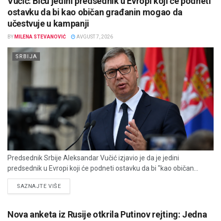
Vučić: Biću jedini predsednik u Evropi koji će podneti
ostavku da bi kao običan građanin mogao da
učestvuje u kampanji
BY
MILENA STEVANOVIĆ
AVGUST 7, 2026
SRBIJA
Predsednik Srbije Aleksandar Vučić izjavio je da je jedini
predsednik u Evropi koji će podneti ostavku da bi "kao običan...
DETAILS
SAZNAJTE VIŠE
Nova anketa iz Rusije otkrila Putinov rejting: Jedna