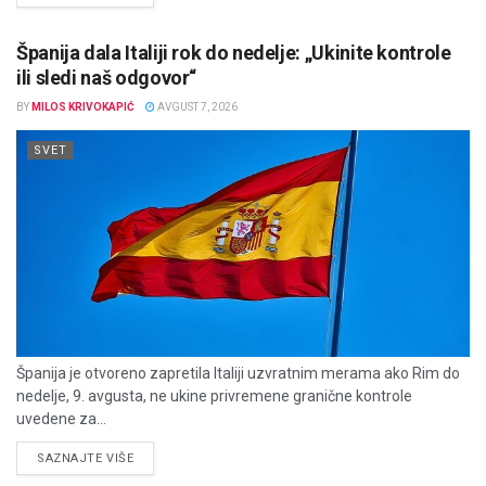
Španija dala Italiji rok do nedelje: „Ukinite kontrole
ili sledi naš odgovor“
BY
MILOS KRIVOKAPIĆ
AVGUST 7, 2026
SVET
Španija je otvoreno zapretila Italiji uzvratnim merama ako Rim do
nedelje, 9. avgusta, ne ukine privremene granične kontrole
uvedene za...
DETAILS
SAZNAJTE VIŠE