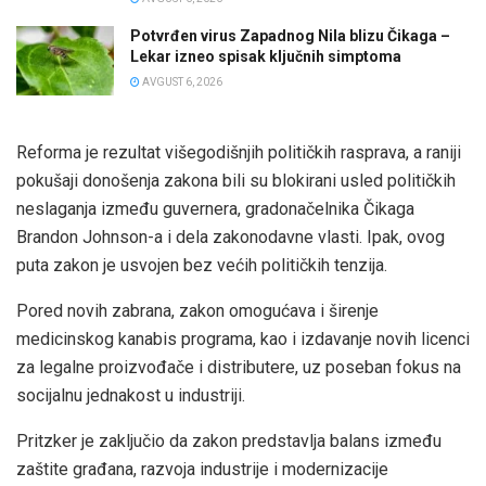
Potvrđen virus Zapadnog Nila blizu Čikaga –
Lekar izneo spisak ključnih simptoma
AVGUST 6, 2026
Reforma je rezultat višegodišnjih političkih rasprava, a raniji
pokušaji donošenja zakona bili su blokirani usled političkih
neslaganja između guvernera, gradonačelnika Čikaga
Brandon Johnson-a i dela zakonodavne vlasti. Ipak, ovog
puta zakon je usvojen bez većih političkih tenzija.
Pored novih zabrana, zakon omogućava i širenje
medicinskog kanabis programa, kao i izdavanje novih licenci
za legalne proizvođače i distributere, uz poseban fokus na
socijalnu jednakost u industriji.
Pritzker je zaključio da zakon predstavlja balans između
zaštite građana, razvoja industrije i modernizacije