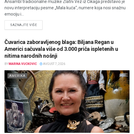
Ansambl tradicionalne muzike Zlatni Vez iz Čikaga predstavio je
novu interpretaciju pesme „Mala kuća“, numere koja nosi snažnu
emociju i...
DETAILS
SAZNAJTE VIŠE
Čuvarica zaboravljenog blaga: Biljana Regan u
Americi sačuvala više od 3.000 priča ispletenih u
nitima narodnih nošnji
BY
MARINA VUCKOVIC
AVGUST 7, 2026
AMERIKA