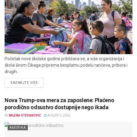
Početak nove školske godine približava se, a više organizacija i
škola širom Čikaga priprema besplatnu podelu rančeva, pribora i
drugih...
DETAILS
SAZNAJTE VIŠE
Nova Trump-ova mera za zaposlene: Plaćeno
porodično odsustvo dostupnije nego ikada
BY
MILENA STEVANOVIĆ
AVGUST 6, 2026
AMERIKA