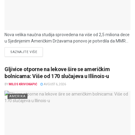
Nova velika naučna studija sprovedena na više od 2,5 miliona dece
u Sjedinjenim Američkim Državama ponovo je potvrdila da MMR...
DETAILS
SAZNAJTE VIŠE
Gljivice otporne na lekove šire se američkim
bolnicama: Više od 170 slučajeva u Illinois-u
BY
MILOS KRIVOKAPIĆ
AVGUST 6, 2026
AMERIKA