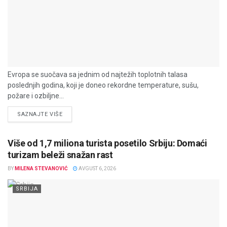
Evropa se suočava sa jednim od najtežih toplotnih talasa
poslednjih godina, koji je doneo rekordne temperature, sušu,
požare i ozbiljne...
DETAILS
SAZNAJTE VIŠE
Više od 1,7 miliona turista posetilo Srbiju: Domaći
turizam beleži snažan rast
BY
MILENA STEVANOVIĆ
AVGUST 6, 2026
SRBIJA