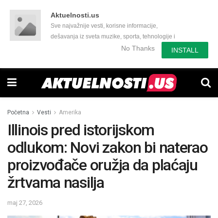
Aktuelnosti.us
Sve najvažnije vesti, korisne informacije,
dešavanja iz sveta muzike, sporta, tehnologije i
još mnogo toga zanimljivog.
No Thanks
INSTALL
Početna
Vesti
Amerika
Illinois pred istorijskom
odlukom: Novi zakon bi naterao
proizvođače oružja da plaćaju
žrtvama nasilja
maj 27, 2026