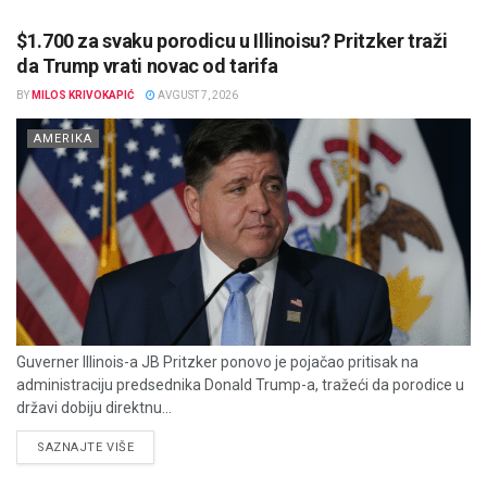
$1.700 za svaku porodicu u Illinoisu? Pritzker traži
da Trump vrati novac od tarifa
BY
MILOS KRIVOKAPIĆ
AVGUST 7, 2026
AMERIKA
Guverner Illinois-a JB Pritzker ponovo je pojačao pritisak na
administraciju predsednika Donald Trump-a, tražeći da porodice u
državi dobiju direktnu...
DETAILS
SAZNAJTE VIŠE