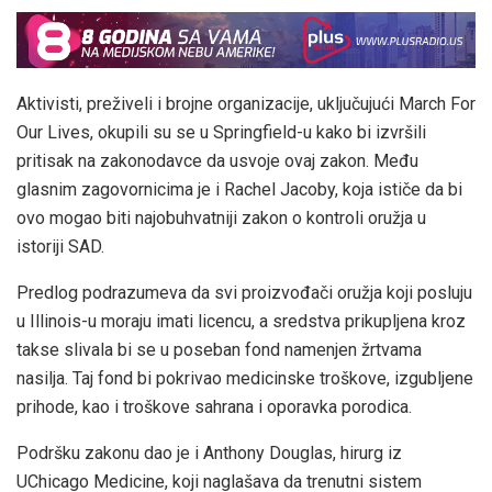
Aktivisti, preživeli i brojne organizacije, uključujući March For
Our Lives, okupili su se u Springfield-u kako bi izvršili
pritisak na zakonodavce da usvoje ovaj zakon. Među
glasnim zagovornicima je i Rachel Jacoby, koja ističe da bi
ovo mogao biti najobuhvatniji zakon o kontroli oružja u
istoriji SAD.
Predlog podrazumeva da svi proizvođači oružja koji posluju
u Illinois-u moraju imati licencu, a sredstva prikupljena kroz
takse slivala bi se u poseban fond namenjen žrtvama
nasilja. Taj fond bi pokrivao medicinske troškove, izgubljene
prihode, kao i troškove sahrana i oporavka porodica.
Podršku zakonu dao je i Anthony Douglas, hirurg iz
UChicago Medicine, koji naglašava da trenutni sistem