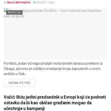
BY
MILOS KRIVOKAPIĆ
AVGUST 7, 2026
AMERIKA
Portillo’s, jedan od najpoznatijih restoranskih lanaca poreklom iz
Čikaga, sproveo je ozbiljno smanjenje broja zaposlenih u svom
sedištu u Oak...
DETAILS
SAZNAJTE VIŠE
Vučić: Biću jedini predsednik u Evropi koji će podneti
ostavku da bi kao običan građanin mogao da
učestvuje u kampanji