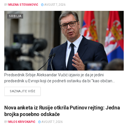
BY
MILENA STEVANOVIĆ
AVGUST 7, 2026
SRBIJA
Predsednik Srbije Aleksandar Vučić izjavio je da je jedini
predsednik u Evropi koji će podneti ostavku da bi "kao običan...
DETAILS
SAZNAJTE VIŠE
Nova anketa iz Rusije otkrila Putinov rejting: Jedna
brojka posebno odskače
BY
MILOS KRIVOKAPIĆ
AVGUST 7, 2026