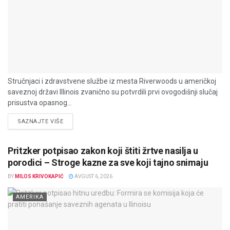
Stručnjaci i zdravstvene službe iz mesta Riverwoods u američkoj
saveznoj državi Illinois zvanično su potvrdili prvi ovogodišnji slučaj
prisustva opasnog...
DETAILS
SAZNAJTE VIŠE
Pritzker potpisao zakon koji štiti žrtve nasilja u
porodici – Stroge kazne za sve koji tajno snimaju
BY
MILOS KRIVOKAPIĆ
AVGUST 6, 2026
AMERIKA