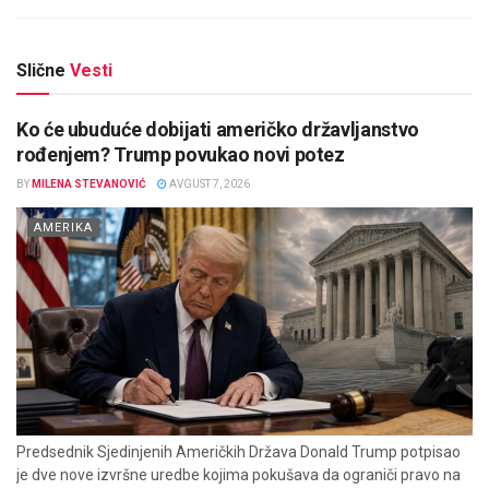
Slične
Vesti
Ko će ubuduće dobijati američko državljanstvo
rođenjem? Trump povukao novi potez
BY
MILENA STEVANOVIĆ
AVGUST 7, 2026
AMERIKA
Predsednik Sjedinjenih Američkih Država Donald Trump potpisao
je dve nove izvršne uredbe kojima pokušava da ograniči pravo na