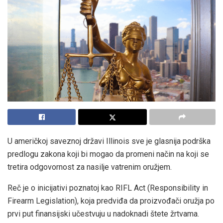
U američkoj saveznoj državi Illinois sve je glasnija podrška
predlogu zakona koji bi mogao da promeni način na koji se
tretira odgovornost za nasilje vatrenim oružjem.
Reč je o inicijativi poznatoj kao RIFL Act (Responsibility in
Firearm Legislation), koja predviđa da proizvođači oružja po
prvi put finansijski učestvuju u nadoknadi štete žrtvama.