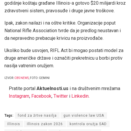
godišnje koštaju građane Illinois-a gotovo $20 milijardi kroz
zdravstveni sistem, pravosuđe i druge javne troškove.
Ipak, zakon nailazi i na oštre kritike. Organizacije poput
National Rifle Association tvrde da je predlog neustavan i
da nepravedno prebacuje krivicu na proizvođače.
Ukoliko bude usvojen, RIFL Act bi mogao postati model za
druge američke države i označiti prekretnicu u borbi protiv
nasilja vatrenim oružjem.
IZVOR:
CBS NEWS
, FOTO: GEMINI
Pratite portal
Aktuelnosti.us
i na društvenim mrežama
Instagram
,
Facebook
,
Twitter
i
Linkedin
.
Tags:
fond za žrtve nasilja
gun violence law USA
Illinois
Illinois zakon 2026
kontrola oružja SAD