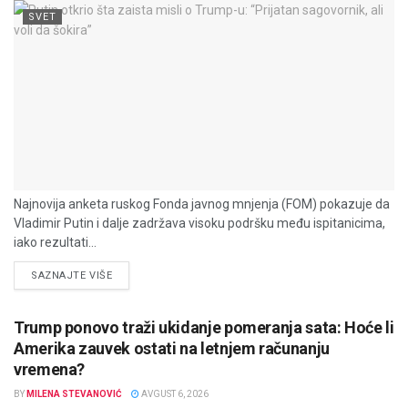
SVET
Najnovija anketa ruskog Fonda javnog mnjenja (FOM) pokazuje da
Vladimir Putin i dalje zadržava visoku podršku među ispitanicima,
iako rezultati...
DETAILS
SAZNAJTE VIŠE
Trump ponovo traži ukidanje pomeranja sata: Hoće li
Amerika zauvek ostati na letnjem računanju
vremena?
BY
MILENA STEVANOVIĆ
AVGUST 6, 2026