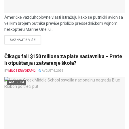
Američke vazduhoplovne vlasti istražuju kako se putnički avion sa
velikim brojem putnika previše približio predsedničkom vojnom
helikopteru Marine One, u...
DETAILS
SAZNAJTE VIŠE
Čikagu fali $150 miliona za plate nastavnika – Prete
li otpuštanja i zatvaranje škola?
BY
MILOS KRIVOKAPIĆ
AVGUST 6, 2026
AMERIKA