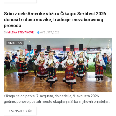
Srbi iz cele Amerike stižu u Čikago: Serbfest 2026
donosi tri dana muzike, tradicije i nezaboravnog
provoda
BY
MILENA STEVANOVIĆ
AVGUST 7, 2026
AMERIKA
Čikago će od petka, 7. avgusta, do nedelje, 9. avgusta 2026.
godine, ponovo postati mesto okupljanja Srba i njihovih prijatelja...
DETAILS
SAZNAJTE VIŠE