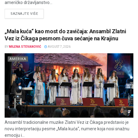
američko državljanstvo...
DETAILS
SAZNAJTE VIŠE
„Mala kuća“ kao most do zavičaja: Ansambl Zlatni
Vez iz Čikaga pesmom čuva sećanje na Krajinu
BY
MILENA STEVANOVIĆ
AVGUST 7, 2026
AMERIKA
Ansambl tradicionalne muzike Zlatni Vez iz Čikaga predstavio je
novu interpretaciju pesme „Mala kuća“, numere koja nosi snažnu
emociju i...