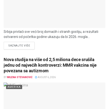
Srbija privlači sve veći broj domaćih i stranih gostiju, a rezultati
ostvareni od početka godine ukazuju da bi 2026. mogla...
DETAILS
SAZNAJTE VIŠE
Nova studija na više od 2,5 miliona dece srušila
jednu od najvećih kontroverzi: MMR vakcina nije
povezana sa autizmom
BY
MILENA STEVANOVIĆ
AVGUST 6, 2026
AMERIKA