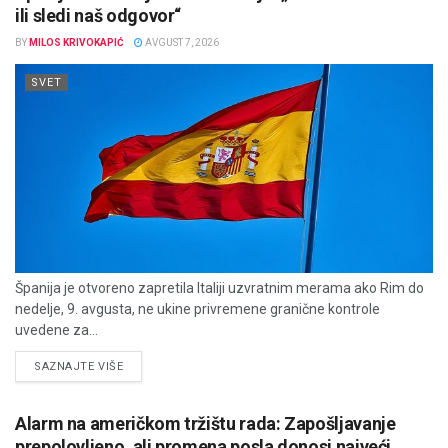
ili sledi naš odgovor“
BY
MILOS KRIVOKAPIĆ
AVGUST 7, 2026
SVET
Španija je otvoreno zapretila Italiji uzvratnim merama ako Rim do
nedelje, 9. avgusta, ne ukine privremene granične kontrole
uvedene za...
DETAILS
SAZNAJTE VIŠE
Alarm na američkom tržištu rada: Zapošljavanje
prepolovljeno, ali promena posla donosi najveći