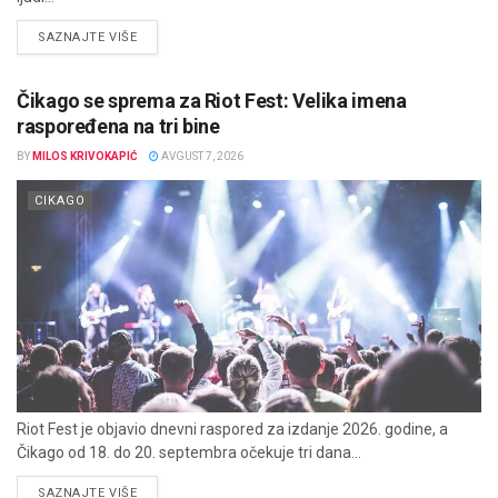
DETAILS
SAZNAJTE VIŠE
Čikago se sprema za Riot Fest: Velika imena
raspoređena na tri bine
BY
MILOS KRIVOKAPIĆ
AVGUST 7, 2026
CIKAGO
Riot Fest je objavio dnevni raspored za izdanje 2026. godine, a
Čikago od 18. do 20. septembra očekuje tri dana...
DETAILS
SAZNAJTE VIŠE