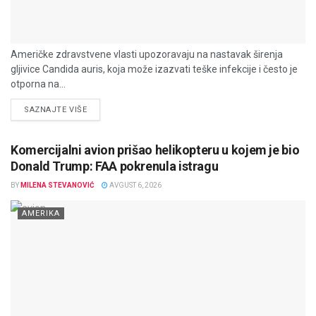
Američke zdravstvene vlasti upozoravaju na nastavak širenja
gljivice Candida auris, koja može izazvati teške infekcije i često je
otporna na...
DETAILS
SAZNAJTE VIŠE
Komercijalni avion prišao helikopteru u kojem je bio
Donald Trump: FAA pokrenula istragu
BY
MILENA STEVANOVIĆ
AVGUST 6, 2026
AMERIKA