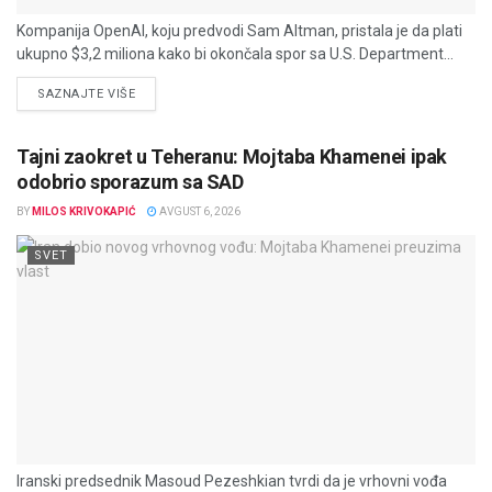
Kompanija OpenAI, koju predvodi Sam Altman, pristala je da plati
ukupno $3,2 miliona kako bi okončala spor sa U.S. Department...
DETAILS
SAZNAJTE VIŠE
Tajni zaokret u Teheranu: Mojtaba Khamenei ipak
odobrio sporazum sa SAD
BY
MILOS KRIVOKAPIĆ
AVGUST 6, 2026
SVET
Iranski predsednik Masoud Pezeshkian tvrdi da je vrhovni vođa