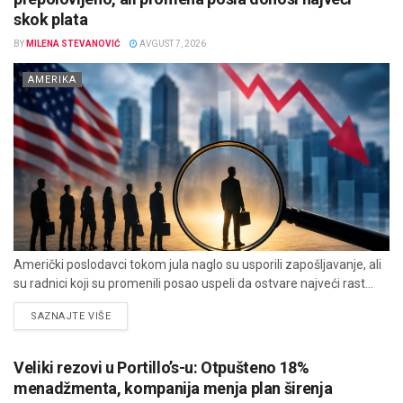
skok plata
BY
MILENA STEVANOVIĆ
AVGUST 7, 2026
AMERIKA
Američki poslodavci tokom jula naglo su usporili zapošljavanje, ali
su radnici koji su promenili posao uspeli da ostvare najveći rast...
DETAILS
SAZNAJTE VIŠE
Veliki rezovi u Portillo’s-u: Otpušteno 18%
menadžmenta, kompanija menja plan širenja