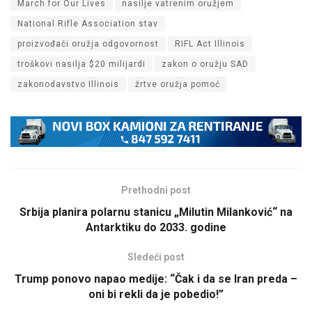
March for Our Lives
nasilje vatrenim oružjem
National Rifle Association stav
proizvođači oružja odgovornost
RIFL Act Illinois
troškovi nasilja $20 milijardi
zakon o oružju SAD
zakonodavstvo Illinois
žrtve oružja pomoć
Prethodni post
Srbija planira polarnu stanicu „Milutin Milanković“ na
Antarktiku do 2033. godine
Sledeći post
Trump ponovo napao medije: “Čak i da se Iran preda –
oni bi rekli da je pobedio!”