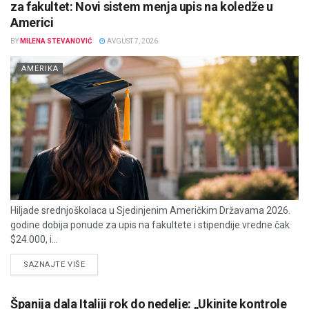
za fakultet: Novi sistem menja upis na koledže u
Americi
BY
MILENA STEVANOVIĆ
AVGUST 7, 2026
AMERIKA
Hiljade srednjoškolaca u Sjedinjenim Američkim Državama 2026.
godine dobija ponude za upis na fakultete i stipendije vredne čak
$24.000, i...
DETAILS
SAZNAJTE VIŠE
Španija dala Italiji rok do nedelje: „Ukinite kontrole