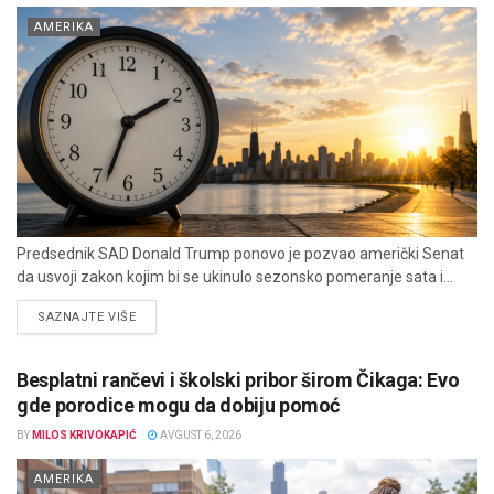
AMERIKA
Predsednik SAD Donald Trump ponovo je pozvao američki Senat
da usvoji zakon kojim bi se ukinulo sezonsko pomeranje sata i...
DETAILS
SAZNAJTE VIŠE
Besplatni rančevi i školski pribor širom Čikaga: Evo
gde porodice mogu da dobiju pomoć
BY
MILOS KRIVOKAPIĆ
AVGUST 6, 2026
AMERIKA