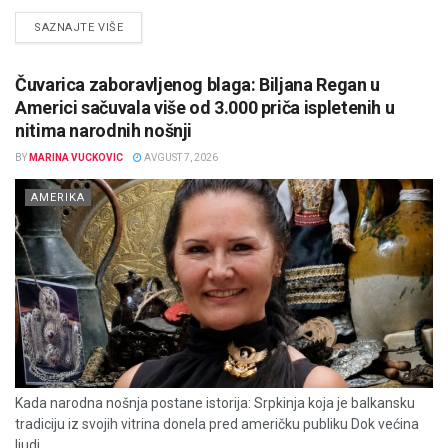
DETAILS
SAZNAJTE VIŠE
Čuvarica zaboravljenog blaga: Biljana Regan u
Americi sačuvala više od 3.000 priča ispletenih u
nitima narodnih nošnji
BY
MARINA VUCKOVIC
AVGUST 7, 2026
AMERIKA
Kada narodna nošnja postane istorija: Srpkinja koja je balkansku
tradiciju iz svojih vitrina donela pred američku publiku Dok većina
ljudi...