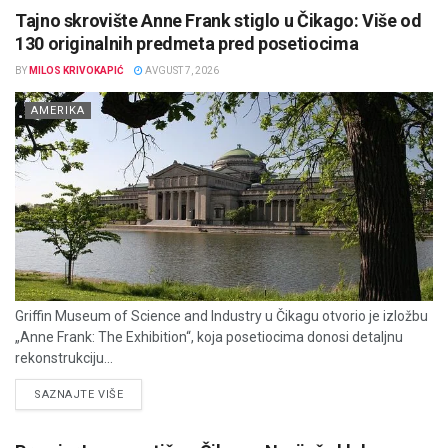
Tajno skrovište Anne Frank stiglo u Čikago: Više od
130 originalnih predmeta pred posetiocima
BY
MILOS KRIVOKAPIĆ
AVGUST 7, 2026
AMERIKA
Griffin Museum of Science and Industry u Čikagu otvorio je izložbu
„Anne Frank: The Exhibition“, koja posetiocima donosi detaljnu
rekonstrukciju...
DETAILS
SAZNAJTE VIŠE