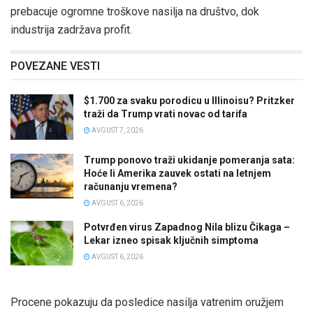
prebacuje ogromne troškove nasilja na društvo, dok
industrija zadržava profit.
POVEZANE VESTI
$1.700 za svaku porodicu u Illinoisu? Pritzker
traži da Trump vrati novac od tarifa
AVGUST 7, 2026
Trump ponovo traži ukidanje pomeranja sata:
Hoće li Amerika zauvek ostati na letnjem
računanju vremena?
AVGUST 6, 2026
Potvrđen virus Zapadnog Nila blizu Čikaga –
Lekar izneo spisak ključnih simptoma
AVGUST 6, 2026
Procene pokazuju da posledice nasilja vatrenim oružjem