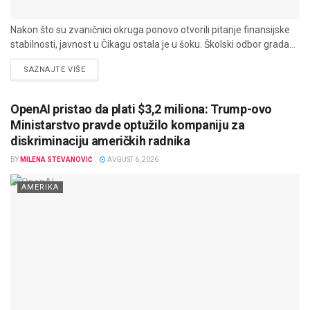
Nakon što su zvaničnici okruga ponovo otvorili pitanje finansijske
stabilnosti, javnost u Čikagu ostala je u šoku. Školski odbor grada...
DETAILS
SAZNAJTE VIŠE
OpenAI pristao da plati $3,2 miliona: Trump-ovo
Ministarstvo pravde optužilo kompaniju za
diskriminaciju američkih radnika
BY
MILENA STEVANOVIĆ
AVGUST 6, 2026
AMERIKA