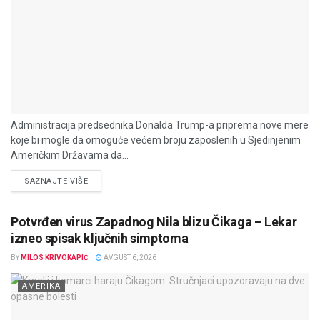
Administracija predsednika Donalda Trump-a priprema nove mere
koje bi mogle da omoguće većem broju zaposlenih u Sjedinjenim
Američkim Državama da...
DETAILS
SAZNAJTE VIŠE
Potvrđen virus Zapadnog Nila blizu Čikaga – Lekar
izneo spisak ključnih simptoma
BY
MILOS KRIVOKAPIĆ
AVGUST 6, 2026
AMERIKA