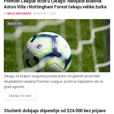
Premier League stiže u Čikago: Navijače klubova
Aston Villa i Nottingham Forest čekaju velike žurke
BY
MILOS KRIVOKAPIĆ
AVGUST 7, 2026
AMERIKA
Čikago će krajem avgusta postati jedno od glavnih američkih
okupljališta navijača Premier League, pošto je najavljeno da će
grad ugostiti...
DETAILS
SAZNAJTE VIŠE
Studenti dobijaju stipendije od $24.000 bez prijave