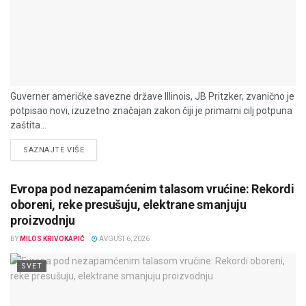
Guverner američke savezne države Illinois, JB Pritzker, zvanično je
potpisao novi, izuzetno značajan zakon čiji je primarni cilj potpuna
zaštita...
DETAILS
SAZNAJTE VIŠE
Evropa pod nezapamćenim talasom vrućine: Rekordi
oboreni, reke presušuju, elektrane smanjuju
proizvodnju
BY
MILOS KRIVOKAPIĆ
AVGUST 6, 2026
SVET