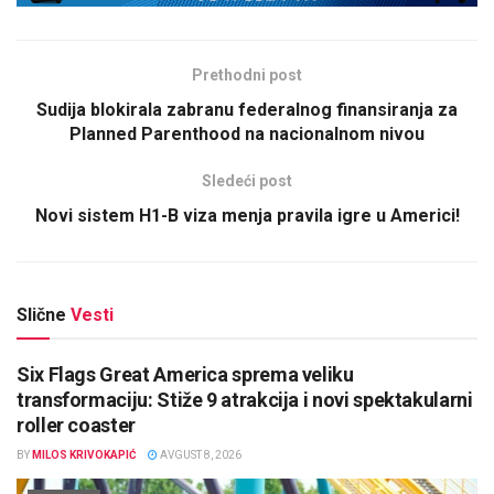
Prethodni post
Sudija blokirala zabranu federalnog finansiranja za
Planned Parenthood na nacionalnom nivou
Sledeći post
Novi sistem H1-B viza menja pravila igre u Americi!
Slične
Vesti
Six Flags Great America sprema veliku
transformaciju: Stiže 9 atrakcija i novi spektakularni
roller coaster
BY
MILOS KRIVOKAPIĆ
AVGUST 8, 2026