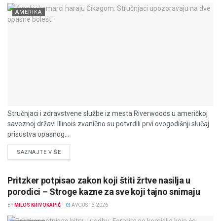
AMERIKA
Stručnjaci i zdravstvene službe iz mesta Riverwoods u američkoj
saveznoj državi Illinois zvanično su potvrdili prvi ovogodišnji slučaj
prisustva opasnog...
DETAILS
SAZNAJTE VIŠE
Pritzker potpisao zakon koji štiti žrtve nasilja u
porodici – Stroge kazne za sve koji tajno snimaju
BY
MILOS KRIVOKAPIĆ
AVGUST 6, 2026