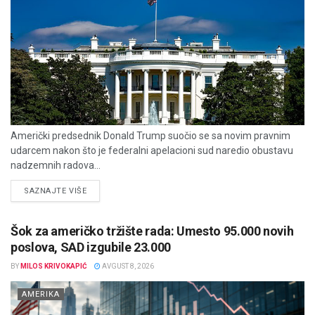
Američki predsednik Donald Trump suočio se sa novim pravnim
udarcem nakon što je federalni apelacioni sud naredio obustavu
nadzemnih radova...
DETAILS
SAZNAJTE VIŠE
Šok za američko tržište rada: Umesto 95.000 novih
poslova, SAD izgubile 23.000
BY
MILOS KRIVOKAPIĆ
AVGUST 8, 2026
AMERIKA