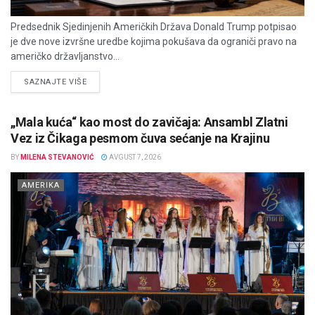
Predsednik Sjedinjenih Američkih Država Donald Trump potpisao
je dve nove izvršne uredbe kojima pokušava da ograniči pravo na
američko državljanstvo...
DETAILS
SAZNAJTE VIŠE
„Mala kuća“ kao most do zavičaja: Ansambl Zlatni
Vez iz Čikaga pesmom čuva sećanje na Krajinu
BY
MILENA STEVANOVIĆ
AVGUST 7, 2026
AMERIKA