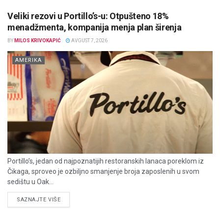
Veliki rezovi u Portillo’s-u: Otpušteno 18%
menadžmenta, kompanija menja plan širenja
BY
MILOS KRIVOKAPIĆ
AVGUST 7, 2026
AMERIKA
Portillo’s, jedan od najpoznatijih restoranskih lanaca poreklom iz
Čikaga, sproveo je ozbiljno smanjenje broja zaposlenih u svom
sedištu u Oak...
DETAILS
SAZNAJTE VIŠE