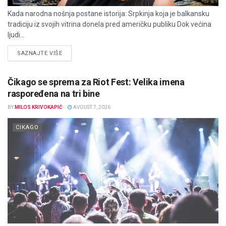
Kada narodna nošnja postane istorija: Srpkinja koja je balkansku
tradiciju iz svojih vitrina donela pred američku publiku Dok većina
ljudi...
DETAILS
SAZNAJTE VIŠE
Čikago se sprema za Riot Fest: Velika imena
raspoređena na tri bine
BY
MILOS KRIVOKAPIĆ
AVGUST 7, 2026
CIKAGO