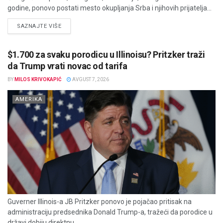
godine, ponovo postati mesto okupljanja Srba i njihovih prijatelja...
DETAILS
SAZNAJTE VIŠE
$1.700 za svaku porodicu u Illinoisu? Pritzker traži
da Trump vrati novac od tarifa
BY
MILOS KRIVOKAPIĆ
AVGUST 7, 2026
AMERIKA
Guverner Illinois-a JB Pritzker ponovo je pojačao pritisak na
administraciju predsednika Donald Trump-a, tražeći da porodice u
državi dobiju direktnu...