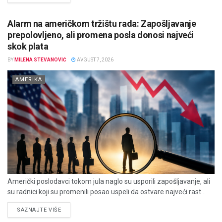
Alarm na američkom tržištu rada: Zapošljavanje
prepolovljeno, ali promena posla donosi najveći
skok plata
BY
MILENA STEVANOVIĆ
AVGUST 7, 2026
AMERIKA
Američki poslodavci tokom jula naglo su usporili zapošljavanje, ali
su radnici koji su promenili posao uspeli da ostvare najveći rast...
DETAILS
SAZNAJTE VIŠE