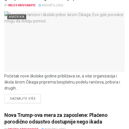
BY
MILOS KRIVOKAPIĆ
AVGUST 6, 2026
AMERIKA
Početak nove školske godine približava se, a više organizacija i
škola širom Čikaga priprema besplatnu podelu rančeva, pribora i
drugih...
DETAILS
SAZNAJTE VIŠE
Nova Trump-ova mera za zaposlene: Plaćeno
porodično odsustvo dostupnije nego ikada