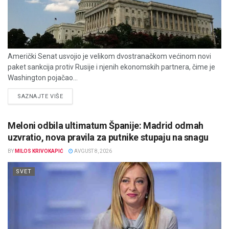
Američki Senat usvojio je velikom dvostranačkom većinom novi
paket sankcija protiv Rusije i njenih ekonomskih partnera, čime je
Washington pojačao...
DETAILS
SAZNAJTE VIŠE
Meloni odbila ultimatum Španije: Madrid odmah
uzvratio, nova pravila za putnike stupaju na snagu
BY
MILOS KRIVOKAPIĆ
AVGUST 8, 2026
SVET