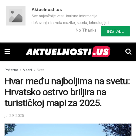
Aktuelnosti.us
Sve najvažnije vesti, korisne informacije,
dešavanja iz sveta muzike, sporta, tehnologije i
još mnogo toga zanimljivog.
No Thanks
INSTALL
Početna
Vesti
Svet
Hvar među najboljima na svetu:
Hrvatsko ostrvo briljira na
turističkoj mapi za 2025.
jul 29, 2025