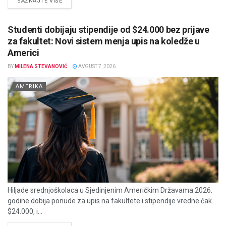
DETAILS
SAZNAJTE VIŠE
Studenti dobijaju stipendije od $24.000 bez prijave
za fakultet: Novi sistem menja upis na koledže u
Americi
BY
MILENA STEVANOVIĆ
AVGUST 7, 2026
AMERIKA
Hiljade srednjoškolaca u Sjedinjenim Američkim Državama 2026.
godine dobija ponude za upis na fakultete i stipendije vredne čak
$24.000, i...