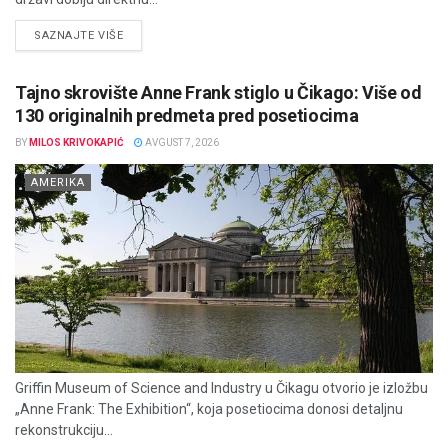
DETAILS
SAZNAJTE VIŠE
Tajno skrovište Anne Frank stiglo u Čikago: Više od
130 originalnih predmeta pred posetiocima
BY
MILOS KRIVOKAPIĆ
AVGUST 7, 2026
AMERIKA
Griffin Museum of Science and Industry u Čikagu otvorio je izložbu
„Anne Frank: The Exhibition“, koja posetiocima donosi detaljnu
rekonstrukciju...