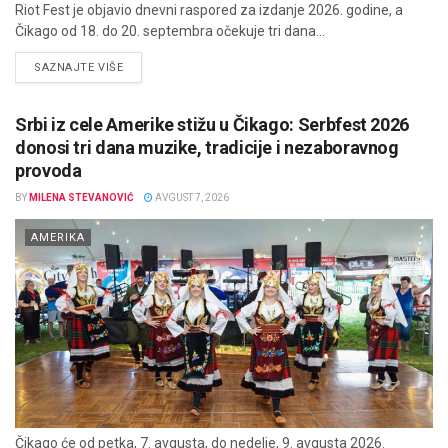
Riot Fest je objavio dnevni raspored za izdanje 2026. godine, a
Čikago od 18. do 20. septembra očekuje tri dana...
DETAILS
SAZNAJTE VIŠE
Srbi iz cele Amerike stižu u Čikago: Serbfest 2026
donosi tri dana muzike, tradicije i nezaboravnog
provoda
BY
MILENA STEVANOVIĆ
AVGUST 7, 2026
AMERIKA
Čikago će od petka, 7. avgusta, do nedelje, 9. avgusta 2026.