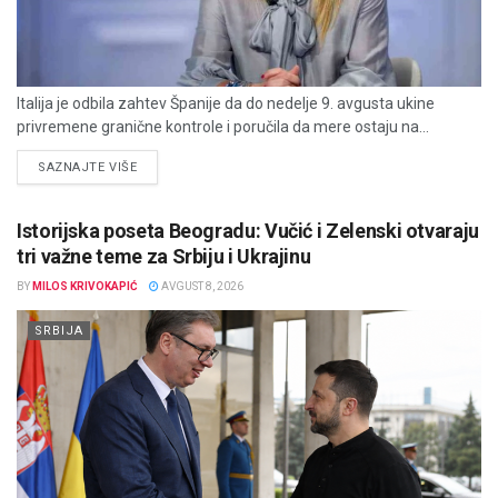
Italija je odbila zahtev Španije da do nedelje 9. avgusta ukine
privremene granične kontrole i poručila da mere ostaju na...
DETAILS
SAZNAJTE VIŠE
Istorijska poseta Beogradu: Vučić i Zelenski otvaraju
tri važne teme za Srbiju i Ukrajinu
BY
MILOS KRIVOKAPIĆ
AVGUST 8, 2026
SRBIJA