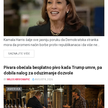
Kamala Harris šalje sve jasniju poruku da Demokratska stranka
mora da promeni način borbe protiv republikanaca i da više ne...
DETAILS
SAZNAJTE VIŠE
Pivara obećala besplatno pivo kada Trump umre, pa
dobila nalog za oduzimanje dozvole
BY
MILOS KRIVOKAPIĆ
AVGUST 8, 2026
AMERIKA