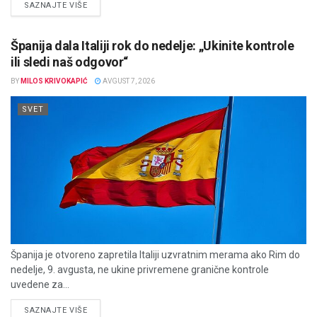
DETAILS
SAZNAJTE VIŠE
Španija dala Italiji rok do nedelje: „Ukinite kontrole
ili sledi naš odgovor“
BY
MILOS KRIVOKAPIĆ
AVGUST 7, 2026
SVET
Španija je otvoreno zapretila Italiji uzvratnim merama ako Rim do
nedelje, 9. avgusta, ne ukine privremene granične kontrole
uvedene za...
DETAILS
SAZNAJTE VIŠE