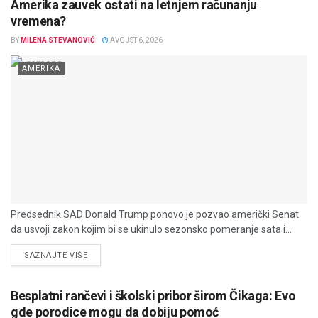
Amerika zauvek ostati na letnjem računanju
vremena?
BY
MILENA STEVANOVIĆ
AVGUST 6, 2026
AMERIKA
Predsednik SAD Donald Trump ponovo je pozvao američki Senat
da usvoji zakon kojim bi se ukinulo sezonsko pomeranje sata i...
DETAILS
SAZNAJTE VIŠE
Besplatni rančevi i školski pribor širom Čikaga: Evo
gde porodice mogu da dobiju pomoć