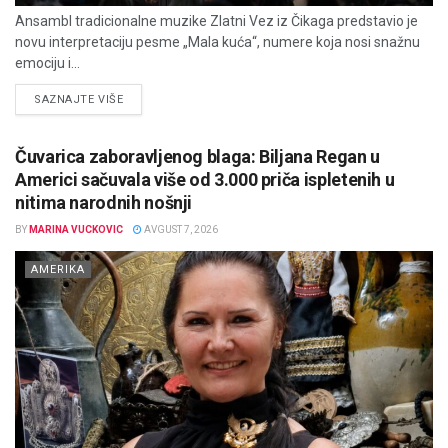
Ansambl tradicionalne muzike Zlatni Vez iz Čikaga predstavio je
novu interpretaciju pesme „Mala kuća“, numere koja nosi snažnu
emociju i...
DETAILS
SAZNAJTE VIŠE
Čuvarica zaboravljenog blaga: Biljana Regan u
Americi sačuvala više od 3.000 priča ispletenih u
nitima narodnih nošnji
BY
MARINA VUCKOVIC
AVGUST 7, 2026
AMERIKA