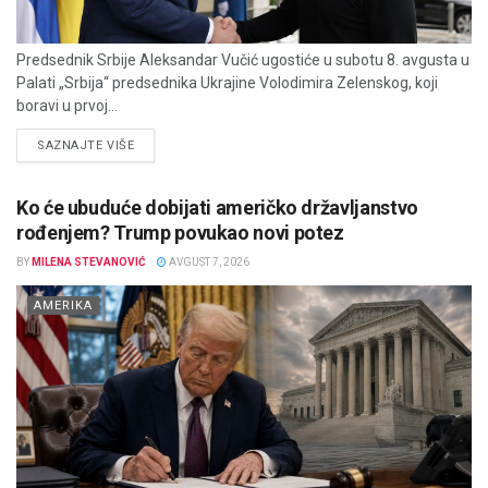
Predsednik Srbije Aleksandar Vučić ugostiće u subotu 8. avgusta u
Palati „Srbija“ predsednika Ukrajine Volodimira Zelenskog, koji
boravi u prvoj...
DETAILS
SAZNAJTE VIŠE
Ko će ubuduće dobijati američko državljanstvo
rođenjem? Trump povukao novi potez
BY
MILENA STEVANOVIĆ
AVGUST 7, 2026
AMERIKA