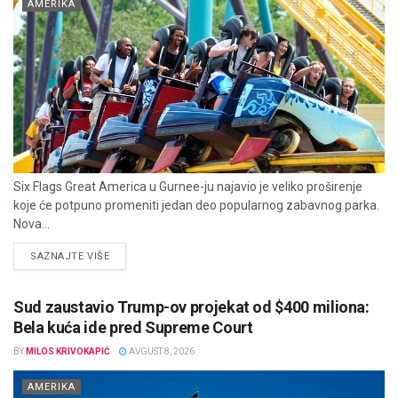
AMERIKA
Six Flags Great America u Gurnee-ju najavio je veliko proširenje
koje će potpuno promeniti jedan deo popularnog zabavnog parka.
Nova...
DETAILS
SAZNAJTE VIŠE
Sud zaustavio Trump-ov projekat od $400 miliona:
Bela kuća ide pred Supreme Court
BY
MILOS KRIVOKAPIĆ
AVGUST 8, 2026
AMERIKA