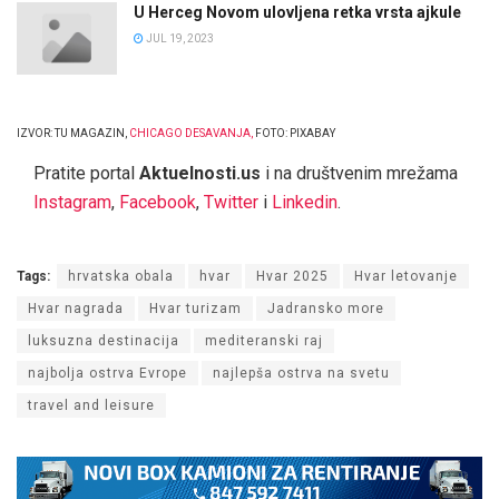
U Herceg Novom ulovljena retka vrsta ajkule
JUL 19, 2023
IZVOR: TU MAGAZIN,
CHICAGO DESAVANJA
,
FOTO: PIXABAY
Pratite portal
Aktuelnosti.us
i na društvenim mrežama
Instagram
,
Facebook
,
Twitter
i
Linkedin
.
Tags:
hrvatska obala
hvar
Hvar 2025
Hvar letovanje
Hvar nagrada
Hvar turizam
Jadransko more
luksuzna destinacija
mediteranski raj
najbolja ostrva Evrope
najlepša ostrva na svetu
travel and leisure