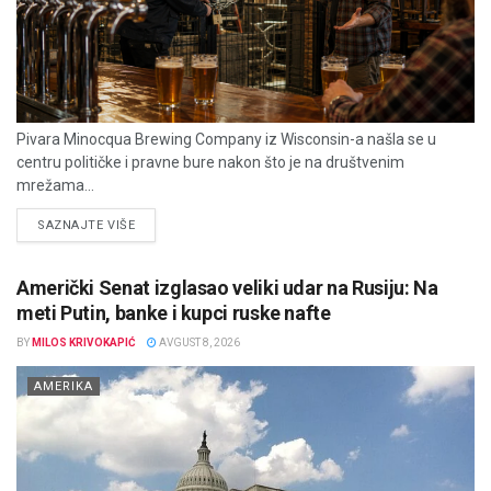
Pivara Minocqua Brewing Company iz Wisconsin-a našla se u
centru političke i pravne bure nakon što je na društvenim
mrežama...
DETAILS
SAZNAJTE VIŠE
Američki Senat izglasao veliki udar na Rusiju: Na
meti Putin, banke i kupci ruske nafte
BY
MILOS KRIVOKAPIĆ
AVGUST 8, 2026
AMERIKA