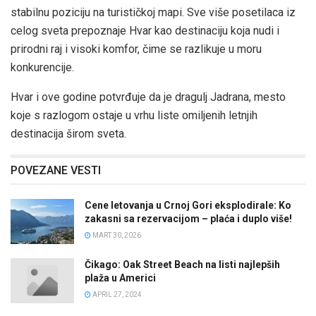
stabilnu poziciju na turističkoj mapi. Sve više posetilaca iz
celog sveta prepoznaje Hvar kao destinaciju koja nudi i
prirodni raj i visoki komfor, čime se razlikuje u moru
konkurencije.
Hvar i ove godine potvrđuje da je dragulj Jadrana, mesto
koje s razlogom ostaje u vrhu liste omiljenih letnjih
destinacija širom sveta.
POVEZANE VESTI
Cene letovanja u Crnoj Gori eksplodirale: Ko
zakasni sa rezervacijom – plaća i duplo više!
MART 30, 2026
Čikago: Oak Street Beach na listi najlepših
plaža u Americi
APRIL 27, 2024