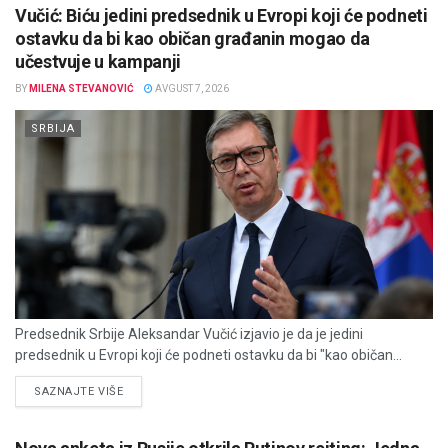
Vučić: Biću jedini predsednik u Evropi koji će podneti
ostavku da bi kao običan građanin mogao da
učestvuje u kampanji
BY
MILENA STEVANOVIĆ
AVGUST 7, 2026
SRBIJA
Predsednik Srbije Aleksandar Vučić izjavio je da je jedini
predsednik u Evropi koji će podneti ostavku da bi "kao običan...
DETAILS
SAZNAJTE VIŠE