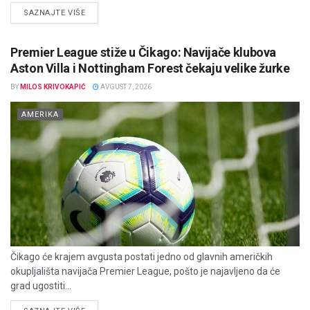
DETAILS
SAZNAJTE VIŠE
Premier League stiže u Čikago: Navijače klubova
Aston Villa i Nottingham Forest čekaju velike žurke
BY
MILOS KRIVOKAPIĆ
AVGUST 7, 2026
AMERIKA
Čikago će krajem avgusta postati jedno od glavnih američkih
okupljališta navijača Premier League, pošto je najavljeno da će
grad ugostiti...