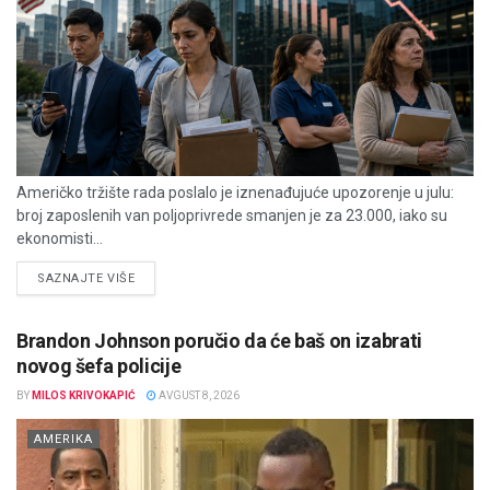
Američko tržište rada poslalo je iznenađujuće upozorenje u julu:
broj zaposlenih van poljoprivrede smanjen je za 23.000, iako su
ekonomisti...
DETAILS
SAZNAJTE VIŠE
Brandon Johnson poručio da će baš on izabrati
novog šefa policije
BY
MILOS KRIVOKAPIĆ
AVGUST 8, 2026
AMERIKA