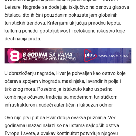
Leisure. Nagrade se dodeljuju isključivo na osnovu glasova
čitalaca, što ih čini pouzdanim pokazateljem globalnih
turističkih trendova. Kriterijumi uključuju prirodnu lepotu,
kulturnu ponudu, gostoljubivost i celokupno iskustvo koje
destinacija pruža.
U obrazloženju nagrade, Hvar je pohvaljen kao ostrvo koje
očarava spojem vinograda, maslinjaka, lavandinih polja i
tirkiznog mora. Posebno je istaknuto kako uspešno
kombinuje očuvanu tradiciju sa modernom turističkom
infrastrukturom, nudeći autentičan i luksuzan odmor.
Ovo nije prvi put da Hvar dobija ovakva priznanja. Već
godinama unazad nalazi se na listama najlepših ostrva
Evrope i sveta, a ovakav kontinuitet potvrđuje njegovu