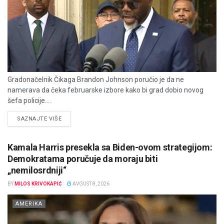
Gradonačelnik Čikaga Brandon Johnson poručio je da ne
namerava da čeka februarske izbore kako bi grad dobio novog
šefa policije....
DETAILS
SAZNAJTE VIŠE
Kamala Harris presekla sa Biden-ovom strategijom:
Demokratama poručuje da moraju biti
„nemilosrdniji“
BY
MILOS KRIVOKAPIĆ
AVGUST 8, 2026
AMERIKA