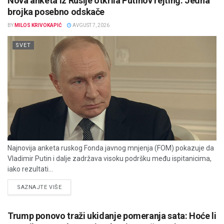
Nova anketa iz Rusije otkrila Putinov rejting: Jedna
brojka posebno odskače
BY
MILOS KRIVOKAPIĆ
AVGUST 7, 2026
SVET
Najnovija anketa ruskog Fonda javnog mnjenja (FOM) pokazuje da
Vladimir Putin i dalje zadržava visoku podršku među ispitanicima,
iako rezultati...
DETAILS
SAZNAJTE VIŠE
Trump ponovo traži ukidanje pomeranja sata: Hoće li