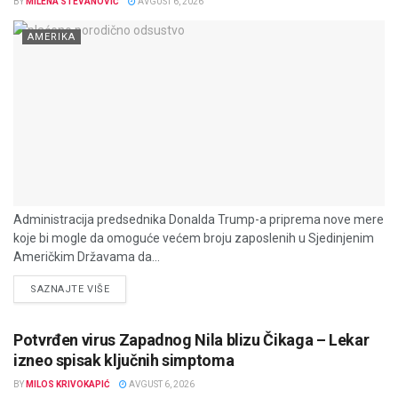
BY
MILENA STEVANOVIĆ
AVGUST 6, 2026
AMERIKA
Administracija predsednika Donalda Trump-a priprema nove mere
koje bi mogle da omoguće većem broju zaposlenih u Sjedinjenim
Američkim Državama da...
DETAILS
SAZNAJTE VIŠE
Potvrđen virus Zapadnog Nila blizu Čikaga – Lekar
izneo spisak ključnih simptoma
BY
MILOS KRIVOKAPIĆ
AVGUST 6, 2026