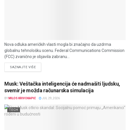
Nova odluka američkih vlasti mogla bi značajno da uzdrma
globalnu tehnološku scenu. Federal Communications Commission
(FCC) zvanično je objavila zabranu...
DETAILS
SAZNAJTE VIŠE
Musk: Veštačka inteligencija će nadmašiti ljudsku,
svemir je možda računarska simulacija
BY
MILOS KRIVOKAPIĆ
JUL 29, 2026
TECH