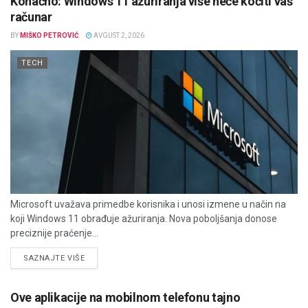
Konačno: Windows 11 ažuriranja više neće kočiti vaš
računar
BY
MIŠKO PETROVIĆ
AVGUST 2, 2026
TECH
Microsoft uvažava primedbe korisnika i unosi izmene u način na
koji Windows 11 obrađuje ažuriranja. Nova poboljšanja donose
preciznije praćenje...
DETAILS
SAZNAJTE VIŠE
Ove aplikacije na mobilnom telefonu tajno