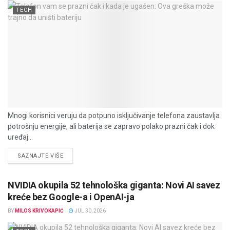
TECH
Mnogi korisnici veruju da potpuno isključivanje telefona zaustavlja
potrošnju energije, ali baterija se zapravo polako prazni čak i dok
uređaj...
DETAILS
SAZNAJTE VIŠE
NVIDIA okupila 52 tehnološka giganta: Novi AI savez
kreće bez Google-a i OpenAI-ja
BY
MILOS KRIVOKAPIĆ
JUL 30, 2026