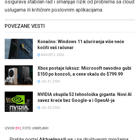
osigurava stabilan rad i smanjuje rizik od problema sa cloud
uslugama ili kritičnim poslovnim aplikacijama.
POVEZANE VESTI
Konačno: Windows 11 ažuriranja više neće
kočiti vaš računar
AVGUST 2, 2026
Xbox postaje luksuz: Microsoft navodno gubi
$150 po konzoli, a cene skaču do $799.99
JUL 31, 2026
NVIDIA okupila 52 tehnološka giganta: Novi AI
savez kreće bez Google-a i OpenAI-ja
JUL 30, 2026
IZVOR:
B92
, FOTO: UNSPLASH
Pratite portal
Aktuelnosti.us
i na društvenim mrežama