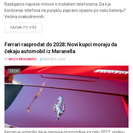
Razbijamo najveće mitove o mobilnim telefonima: Da li je
korišćenje telefona na punjaču zapravo opasno po vašu bateriju?
Većina svakodnevnih...
DETAILS
SAZNAJTE VIŠE
Ferrari rasprodat do 2028: Novi kupci moraju da
čekaju automobil iz Maranella
BY
MILOS KRIVOKAPIĆ
AVGUST 4, 2026
TECH
Ferrari je potvrdio da je njegova proizvodnja za celu 2027. godinu