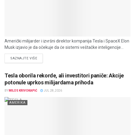
Američki milijarder i izvršni direktor kompanija Tesla i SpaceX Elon
Musk izjavio je da očekuje da će sistemi veštačke inteligencije...
DETAILS
SAZNAJTE VIŠE
Tesla oborila rekorde, ali investitori paniče: Akcije
potonule uprkos milijardama prihoda
BY
MILOS KRIVOKAPIĆ
JUL 28, 2026
AMERIKA