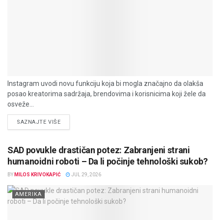
Instagram uvodi novu funkciju koja bi mogla značajno da olakša
posao kreatorima sadržaja, brendovima i korisnicima koji žele da
osveže...
DETAILS
SAZNAJTE VIŠE
SAD povukle drastičan potez: Zabranjeni strani
humanoidni roboti – Da li počinje tehnološki sukob?
BY
MILOS KRIVOKAPIĆ
JUL 29, 2026
AMERIKA