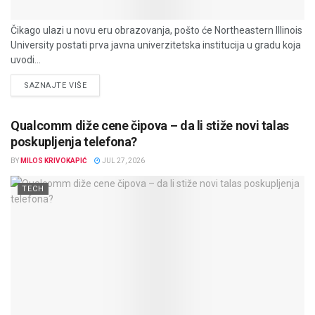
Čikago ulazi u novu eru obrazovanja, pošto će Northeastern Illinois
University postati prva javna univerzitetska institucija u gradu koja
uvodi...
DETAILS
SAZNAJTE VIŠE
Qualcomm diže cene čipova – da li stiže novi talas
poskupljenja telefona?
BY
MILOS KRIVOKAPIĆ
JUL 27, 2026
TECH