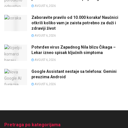
AVGUST 6, 2026
Zaboravite pravilo od 10.000 koraka! Naučnici
otkrili koliko vam je zaista potrebno za duži i
zdraviji život
AVGUST 6, 2026
Potvrđen virus Zapadnog Nila blizu Čikaga –
Lekar izneo spisak ključnih simptoma
AVGUST 6, 2026
Google Assistant nestaje sa telefona: Gemini
preuzima Android
AVGUST 6, 2026
Pretraga po kategorijama