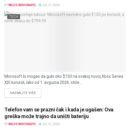
BY
MILOS KRIVOKAPIĆ
JUL 31, 2026
TECH
Microsoft bi mogao da gubi oko $150 na svakoj novoj Xbox Series
X|S konzoli, iako od 1. avgusta 2026. stiže...
DETAILS
SAZNAJTE VIŠE
Telefon vam se prazni čak i kada je ugašen: Ova
greška može trajno da uništi bateriju
BY
MILOS KRIVOKAPIĆ
JUL 31, 2026