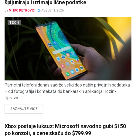
špijuniraju i uzimaju lične podatke
BY
MIŠKO PETROVIĆ
AVGUST 1, 2026
TECH
Pametni telefoni danas sadrže veliki deo naših privatnih podataka
– od fotografija i kontakata do bankarskih aplikacija i lozinki.
Upravo...
DETAILS
SAZNAJTE VIŠE
Xbox postaje luksuz: Microsoft navodno gubi $150
po konzoli, a cene skaču do $799.99