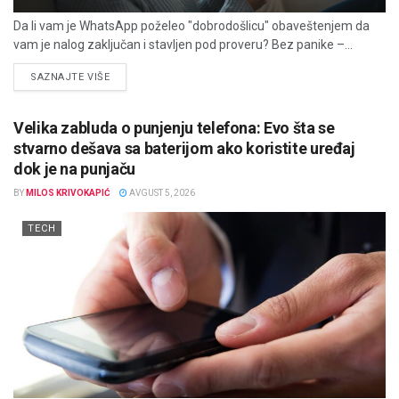
Da li vam je WhatsApp poželeo "dobrodošlicu" obaveštenjem da
vam je nalog zaključan i stavljen pod proveru? Bez panike –...
DETAILS
SAZNAJTE VIŠE
Velika zabluda o punjenju telefona: Evo šta se
stvarno dešava sa baterijom ako koristite uređaj
dok je na punjaču
BY
MILOS KRIVOKAPIĆ
AVGUST 5, 2026
TECH