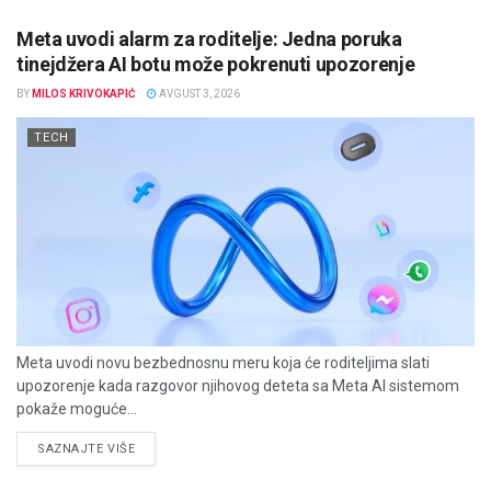
Meta uvodi alarm za roditelje: Jedna poruka
tinejdžera AI botu može pokrenuti upozorenje
BY
MILOS KRIVOKAPIĆ
AVGUST 3, 2026
TECH
Meta uvodi novu bezbednosnu meru koja će roditeljima slati
upozorenje kada razgovor njihovog deteta sa Meta AI sistemom
pokaže moguće...
DETAILS
SAZNAJTE VIŠE