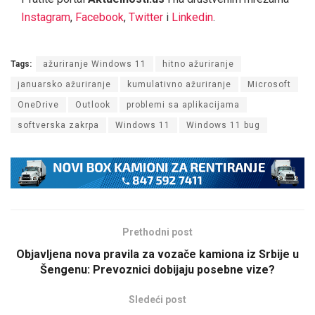
Instagram
,
Facebook
,
Twitter
i
Linkedin
.
Tags:
ažuriranje Windows 11
hitno ažuriranje
januarsko ažuriranje
kumulativno ažuriranje
Microsoft
OneDrive
Outlook
problemi sa aplikacijama
softverska zakrpa
Windows 11
Windows 11 bug
Prethodni post
Objavljena nova pravila za vozače kamiona iz Srbije u
Šengenu: Prevoznici dobijaju posebne vize?
Sledeći post