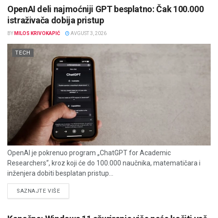
OpenAI deli najmoćniji GPT besplatno: Čak 100.000
istraživača dobija pristup
BY
MILOS KRIVOKAPIĆ
AVGUST 3, 2026
TECH
OpenAI je pokrenuo program „ChatGPT for Academic
Researchers“, kroz koji će do 100.000 naučnika, matematičara i
inženjera dobiti besplatan pristup...
DETAILS
SAZNAJTE VIŠE