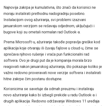
Najnovija zakrpa je kumulativna, što znači da korisnici ne
moraju instalirati prethodnu nadogradnju posebno.
Instalacijom ovog ažuriranja, svi problemi izazvani
januarskom verzijom se rešavaju odjednom, uključujući i
bugove koji su ometali normalan rad Outlook-a.
Prema Microsoft-u, ažuriranje takođe popravlja greške kod
aplikacija koje otvaraju ili čuvaju fajlove u cloud-u, čime se
sprečava njihovo rušenje i vraća pun funkcionalni rad
softvera. Ovo je drugi put da je kompanija morala brzo
reagovati nakon januarskog ažuriranja, što pokazuje koliko je
važno redovno proveravati nove verzije softvera i instalirati
hitne zakrpe čim postanu dostupne.
Korisnicima se savetuje da odmah preuzmu i instaliraju
novo ažuriranje kako bi izbegli prekide u radu Outlook-a i
drugih aplikacija. Redovno održavanje Windows 11 uređaja