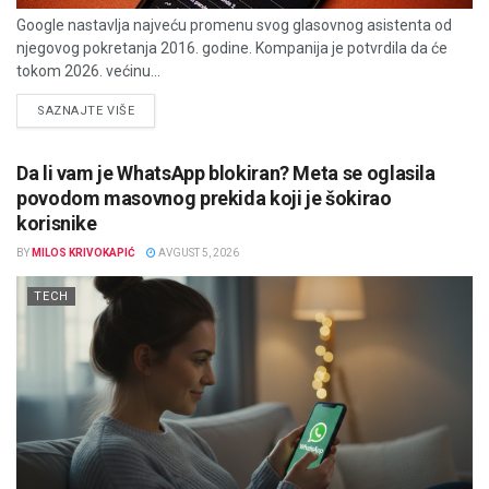
Google nastavlja najveću promenu svog glasovnog asistenta od
njegovog pokretanja 2016. godine. Kompanija je potvrdila da će
tokom 2026. većinu...
DETAILS
SAZNAJTE VIŠE
Da li vam je WhatsApp blokiran? Meta se oglasila
povodom masovnog prekida koji je šokirao
korisnike
BY
MILOS KRIVOKAPIĆ
AVGUST 5, 2026
TECH