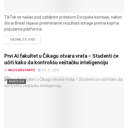
TikTok se našao pod ozbiljnim pritiskom Evropske komisije, nakon
što je Brisel objavio preliminarne rezultate istrage prema kojima
popularna platforma...
DETAILS
SAZNAJTE VIŠE
Prvi AI fakultet u Čikagu otvara vrata – Studenti će
učiti kako da kontrolišu veštačku inteligenciju
BY
MILOS KRIVOKAPIĆ
JUL 27, 2026
AMERIKA