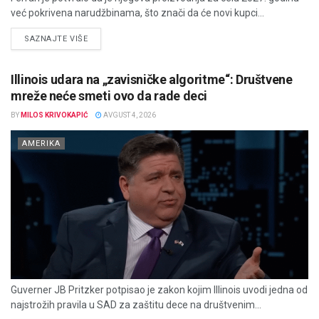
već pokrivena narudžbinama, što znači da će novi kupci...
DETAILS
SAZNAJTE VIŠE
Illinois udara na „zavisničke algoritme“: Društvene
mreže neće smeti ovo da rade deci
BY
MILOS KRIVOKAPIĆ
AVGUST 4, 2026
AMERIKA
Guverner JB Pritzker potpisao je zakon kojim Illinois uvodi jedna od
najstrožih pravila u SAD za zaštitu dece na društvenim...