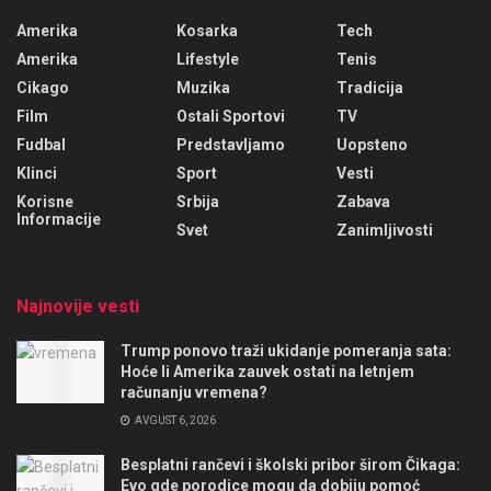
Amerika
Kosarka
Tech
Amerika
Lifestyle
Tenis
Cikago
Muzika
Tradicija
Film
Ostali Sportovi
TV
Fudbal
Predstavljamo
Uopsteno
Klinci
Sport
Vesti
Korisne
Srbija
Zabava
Informacije
Svet
Zanimljivosti
Najnovije vesti
Trump ponovo traži ukidanje pomeranja sata:
Hoće li Amerika zauvek ostati na letnjem
računanju vremena?
AVGUST 6, 2026
Besplatni rančevi i školski pribor širom Čikaga:
Evo gde porodice mogu da dobiju pomoć