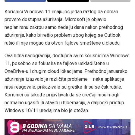
Korisnici Windows 11 imaju još jedan razlog da odmah
provere dostupna ažuriranja. Microsoft je objavio
neplaniranu zakrpu samo nedelju dana nakon prethodnog
ažuriranja, kako bi rešio problem zbog kojeg se Outlook
rušio ili nije mogao da otvori fajlove smeštene u cloudu.
Ova hitna nadogradnja, dostupna svim korisnicima Windows
11, posebno se fokusira na fajlove uskladištene u
OneDrive-u i drugim cloud lokacijama. Prethodno januarsko
ažuriranje izazvalo je različite probleme – neke aplikacije
nisu reagovale, prikazivale su greške ili su se čak rušile.
Korisnici su takođe prijavljivali da se uređaji nisu mogli
normalno ugasiti ili staviti u hibernaciju, a daljinski pristup
Windows 10/11 uređajima bio je otežan.