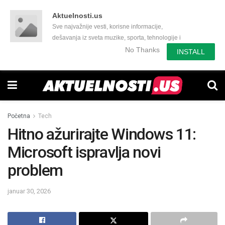
Aktuelnosti.us
Sve najvažnije vesti, korisne informacije,
dešavanja iz sveta muzike, sporta, tehnologije i
još mnogo toga zanimljivog.
No Thanks
INSTALL
Početna
Tech
Hitno ažurirajte Windows 11:
Microsoft ispravlja novi
problem
januar 30, 2026