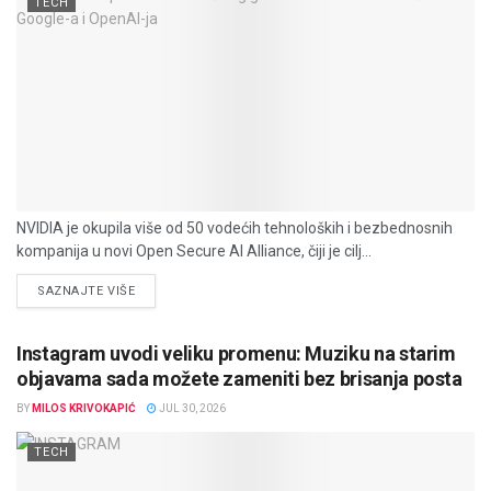
TECH
NVIDIA je okupila više od 50 vodećih tehnoloških i bezbednosnih
kompanija u novi Open Secure AI Alliance, čiji je cilj...
DETAILS
SAZNAJTE VIŠE
Instagram uvodi veliku promenu: Muziku na starim
objavama sada možete zameniti bez brisanja posta
BY
MILOS KRIVOKAPIĆ
JUL 30, 2026
TECH