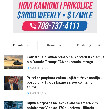
Popularno
Komentari
Poslednji Unosi
Komercijalni avion prišao helikopteru u kojem je
bio Donald Trump: FAA pokrenula istragu
AVGUST 6, 2026
Pritzker potpisao zakon koji štiti žrtve nasilja u
porodici – Stroge kazne za sve koji tajno
snimaju
AVGUST 6, 2026
Gljivice otporne na lekove šire se američkim
bolnicama: Više od 170 slučajeva u Illinois-u