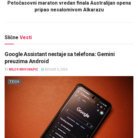
Petočasovni maraton vredan finala Australijan opena
pripao nesalomivom Alkarazu
Slične
Vesti
Google Assistant nestaje sa telefona: Gemini
preuzima Android
BY
MILOS KRIVOKAPIĆ
AVGUST 6, 2026
TECH