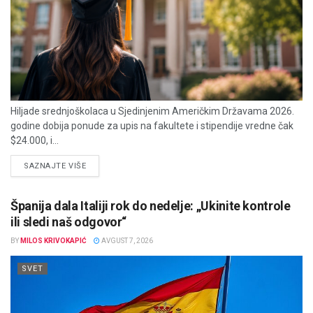
Hiljade srednjoškolaca u Sjedinjenim Američkim Državama 2026.
godine dobija ponude za upis na fakultete i stipendije vredne čak
$24.000, i...
DETAILS
SAZNAJTE VIŠE
Španija dala Italiji rok do nedelje: „Ukinite kontrole
ili sledi naš odgovor“
BY
MILOS KRIVOKAPIĆ
AVGUST 7, 2026
SVET