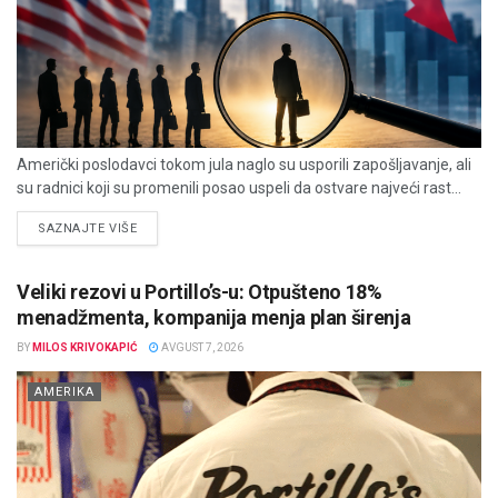
Američki poslodavci tokom jula naglo su usporili zapošljavanje, ali
su radnici koji su promenili posao uspeli da ostvare najveći rast...
DETAILS
SAZNAJTE VIŠE
Veliki rezovi u Portillo’s-u: Otpušteno 18%
menadžmenta, kompanija menja plan širenja
BY
MILOS KRIVOKAPIĆ
AVGUST 7, 2026
AMERIKA