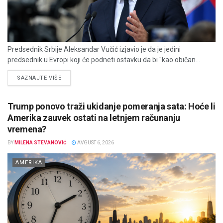
Predsednik Srbije Aleksandar Vučić izjavio je da je jedini
predsednik u Evropi koji će podneti ostavku da bi "kao običan...
DETAILS
SAZNAJTE VIŠE
Trump ponovo traži ukidanje pomeranja sata: Hoće li
Amerika zauvek ostati na letnjem računanju
vremena?
BY
MILENA STEVANOVIĆ
AVGUST 6, 2026
AMERIKA