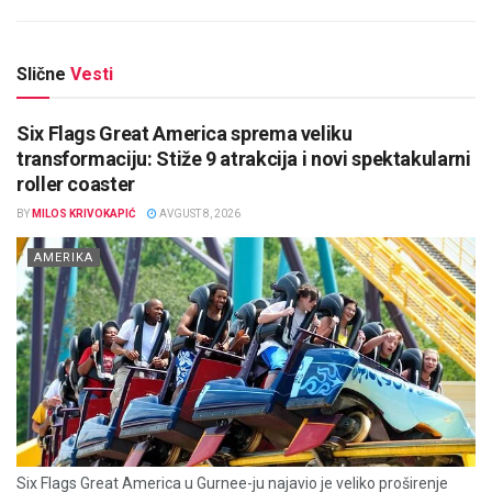
Slične
Vesti
Six Flags Great America sprema veliku
transformaciju: Stiže 9 atrakcija i novi spektakularni
roller coaster
BY
MILOS KRIVOKAPIĆ
AVGUST 8, 2026
AMERIKA
Six Flags Great America u Gurnee-ju najavio je veliko proširenje