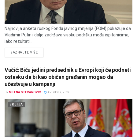
Najnovija anketa ruskog Fonda javnog mnjenja (FOM) pokazuje da
Vladimir Putin i dalje zadržava visoku podršku među ispitanicima,
iako rezultati...
DETAILS
SAZNAJTE VIŠE
Vučić: Biću jedini predsednik u Evropi koji će podneti
ostavku da bi kao običan građanin mogao da
učestvuje u kampanji
BY
MILENA STEVANOVIĆ
AVGUST 7, 2026
SRBIJA