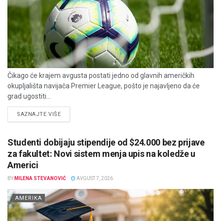
Čikago će krajem avgusta postati jedno od glavnih američkih
okupljališta navijača Premier League, pošto je najavljeno da će
grad ugostiti...
DETAILS
SAZNAJTE VIŠE
Studenti dobijaju stipendije od $24.000 bez prijave
za fakultet: Novi sistem menja upis na koledže u
Americi
BY
MILENA STEVANOVIĆ
AVGUST 7, 2026
AMERIKA