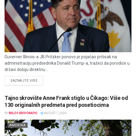
Guverner Illinois-a JB Pritzker ponovo je pojačao pritisak na
administraciju predsednika Donald Trump-a, tražeći da porodice u
državi dobiju direktnu...
DETAILS
SAZNAJTE VIŠE
Tajno skrovište Anne Frank stiglo u Čikago: Više od
130 originalnih predmeta pred posetiocima
BY
MILOS KRIVOKAPIĆ
AVGUST 7, 2026
AMERIKA