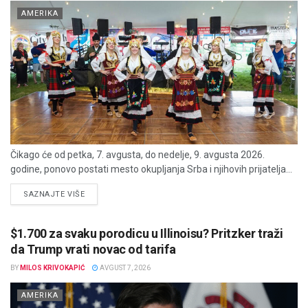
AMERIKA
Čikago će od petka, 7. avgusta, do nedelje, 9. avgusta 2026.
godine, ponovo postati mesto okupljanja Srba i njihovih prijatelja...
DETAILS
SAZNAJTE VIŠE
$1.700 za svaku porodicu u Illinoisu? Pritzker traži
da Trump vrati novac od tarifa
BY
MILOS KRIVOKAPIĆ
AVGUST 7, 2026
AMERIKA