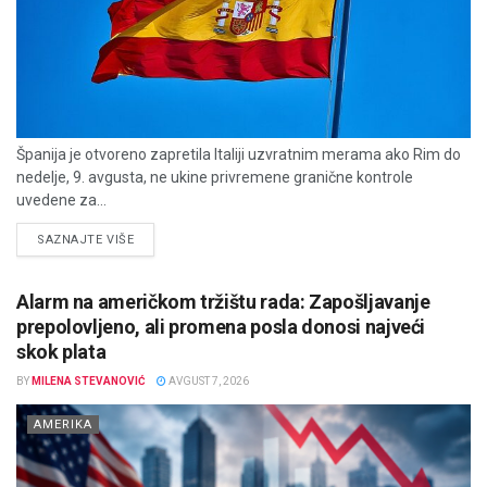
Španija je otvoreno zapretila Italiji uzvratnim merama ako Rim do
nedelje, 9. avgusta, ne ukine privremene granične kontrole
uvedene za...
DETAILS
SAZNAJTE VIŠE
Alarm na američkom tržištu rada: Zapošljavanje
prepolovljeno, ali promena posla donosi najveći
skok plata
BY
MILENA STEVANOVIĆ
AVGUST 7, 2026
AMERIKA