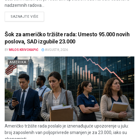
nadzemnih radova...
DETAILS
SAZNAJTE VIŠE
Šok za američko tržište rada: Umesto 95.000 novih
poslova, SAD izgubile 23.000
BY
MILOS KRIVOKAPIĆ
AVGUST 8, 2026
AMERIKA
Američko tržište rada poslalo je iznenađujuće upozorenje u julu:
broj zaposlenih van poljoprivrede smanjen je za 23.000, iako su
ekonomisti...