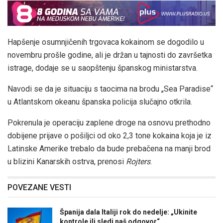
Hapšenje osumnjičenih trgovaca kokainom se dogodilo u
novembru prošle godine, ali je držan u tajnosti do završetka
istrage, dodaje se u saopštenju španskog ministarstva.
Navodi se da je situaciju s taocima na brodu „Sea Paradise“
u Atlantskom okeanu španska policija slučajno otkrila.
Pokrenula je operaciju zaplene droge na osnovu prethodno
dobijene prijave o pošiljci od oko 2,3 tone kokaina koja je iz
Latinske Amerike trebalo da bude prebačena na manji brod
u blizini Kanarskih ostrva, prenosi
Rojters
.
POVEZANE VESTI
Španija dala Italiji rok do nedelje: „Ukinite
kontrole ili sledi naš odgovor“