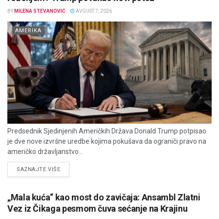
BY
MILENA STEVANOVIĆ
AVGUST 7, 2026
AMERIKA
Predsednik Sjedinjenih Američkih Država Donald Trump potpisao
je dve nove izvršne uredbe kojima pokušava da ograniči pravo na
američko državljanstvo...
DETAILS
SAZNAJTE VIŠE
„Mala kuća“ kao most do zavičaja: Ansambl Zlatni
Vez iz Čikaga pesmom čuva sećanje na Krajinu