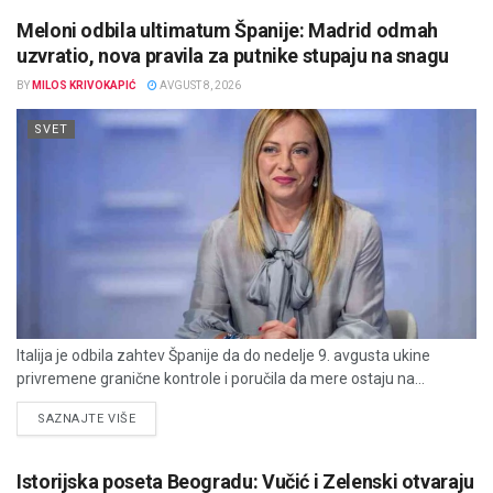
Meloni odbila ultimatum Španije: Madrid odmah
uzvratio, nova pravila za putnike stupaju na snagu
BY
MILOS KRIVOKAPIĆ
AVGUST 8, 2026
SVET
Italija je odbila zahtev Španije da do nedelje 9. avgusta ukine
privremene granične kontrole i poručila da mere ostaju na...
DETAILS
SAZNAJTE VIŠE
Istorijska poseta Beogradu: Vučić i Zelenski otvaraju