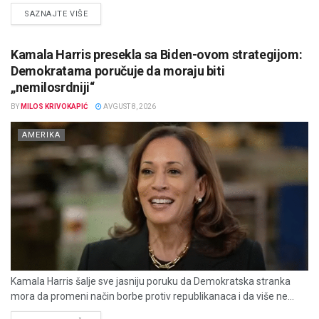
DETAILS
SAZNAJTE VIŠE
Kamala Harris presekla sa Biden-ovom strategijom:
Demokratama poručuje da moraju biti
„nemilosrdniji“
BY
MILOS KRIVOKAPIĆ
AVGUST 8, 2026
AMERIKA
Kamala Harris šalje sve jasniju poruku da Demokratska stranka
mora da promeni način borbe protiv republikanaca i da više ne...