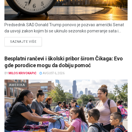
Predsednik SAD Donald Trump ponovo je pozvao američki Senat
da usvoji zakon kojim bi se ukinulo sezonsko pomeranje sata i...
DETAILS
SAZNAJTE VIŠE
Besplatni rančevi i školski pribor širom Čikaga: Evo
gde porodice mogu da dobiju pomoć
BY
MILOS KRIVOKAPIĆ
AVGUST 6, 2026
AMERIKA