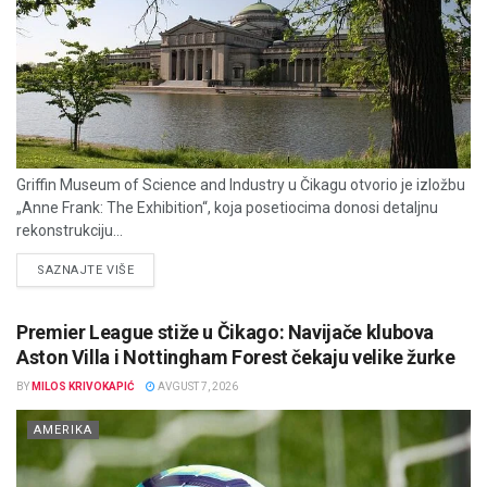
Griffin Museum of Science and Industry u Čikagu otvorio je izložbu
„Anne Frank: The Exhibition“, koja posetiocima donosi detaljnu
rekonstrukciju...
DETAILS
SAZNAJTE VIŠE
Premier League stiže u Čikago: Navijače klubova
Aston Villa i Nottingham Forest čekaju velike žurke
BY
MILOS KRIVOKAPIĆ
AVGUST 7, 2026
AMERIKA