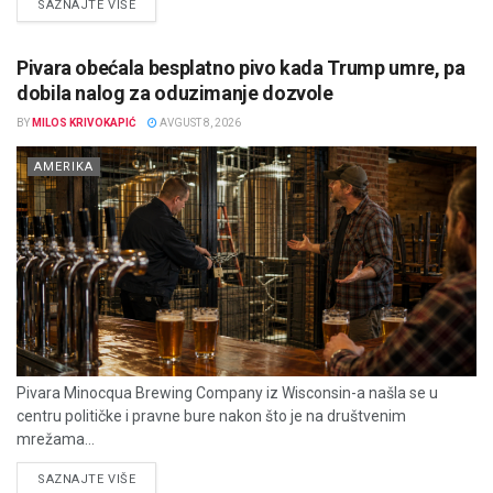
DETAILS
SAZNAJTE VIŠE
Pivara obećala besplatno pivo kada Trump umre, pa
dobila nalog za oduzimanje dozvole
BY
MILOS KRIVOKAPIĆ
AVGUST 8, 2026
AMERIKA
Pivara Minocqua Brewing Company iz Wisconsin-a našla se u
centru političke i pravne bure nakon što je na društvenim
mrežama...
DETAILS
SAZNAJTE VIŠE