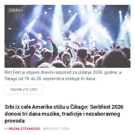
CIKAGO
Riot Fest je objavio dnevni raspored za izdanje 2026. godine, a
Čikago od 18. do 20. septembra očekuje tri dana...
DETAILS
SAZNAJTE VIŠE
Srbi iz cele Amerike stižu u Čikago: Serbfest 2026
donosi tri dana muzike, tradicije i nezaboravnog
provoda
BY
MILENA STEVANOVIĆ
AVGUST 7, 2026