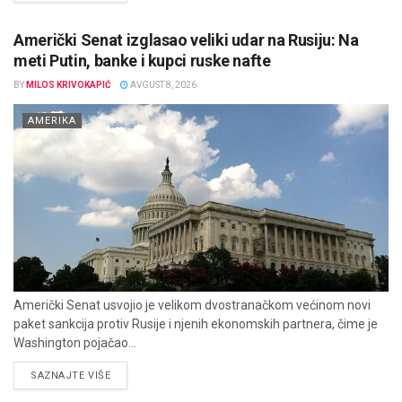
Američki Senat izglasao veliki udar na Rusiju: Na
meti Putin, banke i kupci ruske nafte
BY
MILOS KRIVOKAPIĆ
AVGUST 8, 2026
AMERIKA
Američki Senat usvojio je velikom dvostranačkom većinom novi
paket sankcija protiv Rusije i njenih ekonomskih partnera, čime je
Washington pojačao...
DETAILS
SAZNAJTE VIŠE