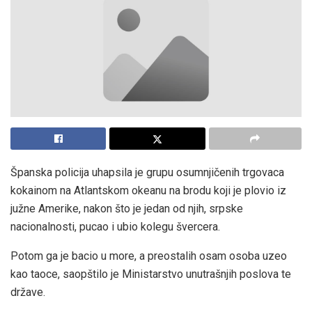
Španska policija uhapsila je grupu osumnjičenih trgovaca
kokainom na Atlantskom okeanu na brodu koji je plovio iz
južne Amerike, nakon što je jedan od njih, srpske
nacionalnosti, pucao i ubio kolegu švercera.
Potom ga je bacio u more, a preostalih osam osoba uzeo
kao taoce, saopštilo je Ministarstvo unutrašnjih poslova te
države.