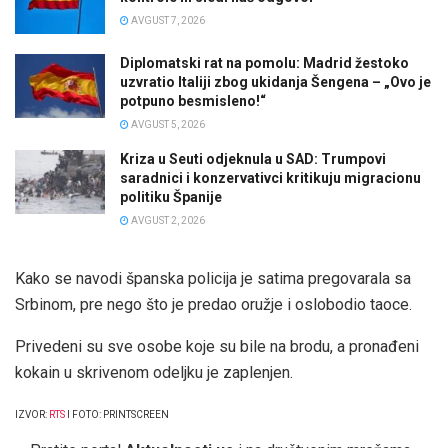
AVGUST 7, 2026
Diplomatski rat na pomolu: Madrid žestoko
uzvratio Italiji zbog ukidanja Šengena – „Ovo je
potpuno besmisleno!“
AVGUST 5, 2026
Kriza u Seuti odjeknula u SAD: Trumpovi
saradnici i konzervativci kritikuju migracionu
politiku Španije
AVGUST 2, 2026
Kako se navodi španska policija je satima pregovarala sa
Srbinom, pre nego što je predao oružje i oslobodio taoce.
Privedeni su sve osobe koje su bile na brodu, a pronađeni
kokain u skrivenom odeljku je zaplenjen.
IZVOR:
RTS
I FOTO: PRINTSCREEN