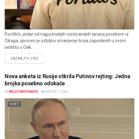
Portillo’s, jedan od najpoznatijih restoranskih lanaca poreklom iz
Čikaga, sproveo je ozbiljno smanjenje broja zaposlenih u svom
sedištu u Oak...
DETAILS
SAZNAJTE VIŠE
Nova anketa iz Rusije otkrila Putinov rejting: Jedna
brojka posebno odskače
BY
MILOS KRIVOKAPIĆ
AVGUST 7, 2026
SVET