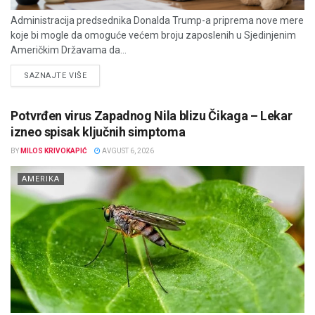
Administracija predsednika Donalda Trump-a priprema nove mere
koje bi mogle da omoguće većem broju zaposlenih u Sjedinjenim
Američkim Državama da...
DETAILS
SAZNAJTE VIŠE
Potvrđen virus Zapadnog Nila blizu Čikaga – Lekar
izneo spisak ključnih simptoma
BY
MILOS KRIVOKAPIĆ
AVGUST 6, 2026
AMERIKA