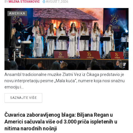
BY
MILENA STEVANOVIĆ
AVGUST 7, 2026
AMERIKA
Ansambl tradicionalne muzike Zlatni Vez iz Čikaga predstavio je
novu interpretaciju pesme „Mala kuća“, numere koja nosi snažnu
emociju i...
DETAILS
SAZNAJTE VIŠE
Čuvarica zaboravljenog blaga: Biljana Regan u
Americi sačuvala više od 3.000 priča ispletenih u
nitima narodnih nošnji