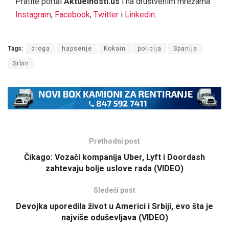
Pratite portal
Aktuelnosti.us
i na društvenim mrežama
Instagram
,
Facebook
,
Twitter
i
Linkedin
.
Tags:
droga
hapsenje
Kokain
policija
Spanija
Srbin
Prethodni post
Čikago: Vozači kompanija Uber, Lyft i Doordash
zahtevaju bolje uslove rada (VIDEO)
Sledeći post
Devojka uporedila život u Americi i Srbiji, evo šta je
najviše oduševljava (VIDEO)