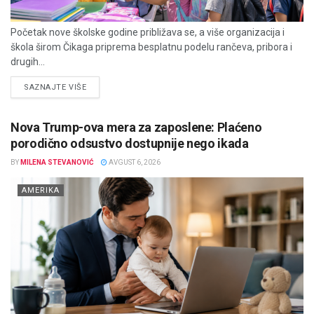
Početak nove školske godine približava se, a više organizacija i
škola širom Čikaga priprema besplatnu podelu rančeva, pribora i
drugih...
DETAILS
SAZNAJTE VIŠE
Nova Trump-ova mera za zaposlene: Plaćeno
porodično odsustvo dostupnije nego ikada
BY
MILENA STEVANOVIĆ
AVGUST 6, 2026
AMERIKA