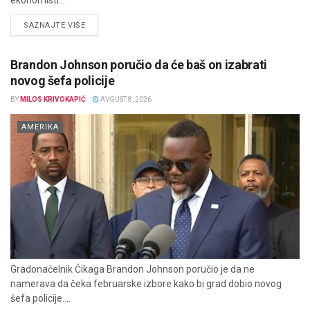
DETAILS
SAZNAJTE VIŠE
Brandon Johnson poručio da će baš on izabrati
novog šefa policije
BY
MILOS KRIVOKAPIĆ
AVGUST 8, 2026
AMERIKA
Gradonačelnik Čikaga Brandon Johnson poručio je da ne
namerava da čeka februarske izbore kako bi grad dobio novog
šefa policije....