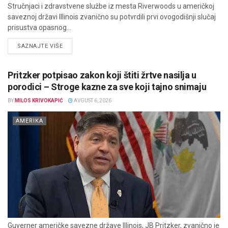
Stručnjaci i zdravstvene službe iz mesta Riverwoods u američkoj
saveznoj državi Illinois zvanično su potvrdili prvi ovogodišnji slučaj
prisustva opasnog...
DETAILS
SAZNAJTE VIŠE
Pritzker potpisao zakon koji štiti žrtve nasilja u
porodici – Stroge kazne za sve koji tajno snimaju
BY
MILOS KRIVOKAPIĆ
AVGUST 6, 2026
AMERIKA
Guverner američke savezne države Illinois, JB Pritzker, zvanično je