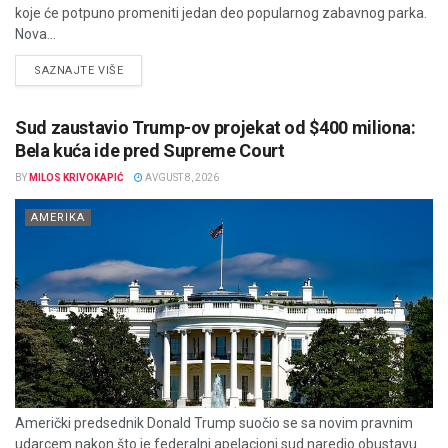
koje će potpuno promeniti jedan deo popularnog zabavnog parka.
Nova...
DETAILS
SAZNAJTE VIŠE
Sud zaustavio Trump-ov projekat od $400 miliona:
Bela kuća ide pred Supreme Court
BY
MILOS KRIVOKAPIĆ
AVGUST 8, 2026
AMERIKA
Američki predsednik Donald Trump suočio se sa novim pravnim
udarcem nakon što je federalni apelacioni sud naredio obustavu