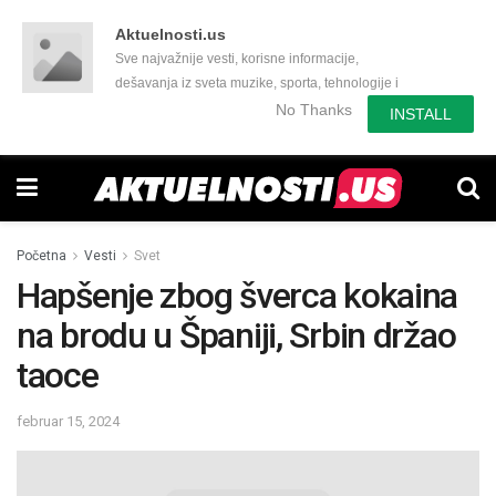
Aktuelnosti.us
Sve najvažnije vesti, korisne informacije,
dešavanja iz sveta muzike, sporta, tehnologije i
još mnogo toga zanimljivog.
No Thanks
INSTALL
Početna
Vesti
Svet
Hapšenje zbog šverca kokaina
na brodu u Španiji, Srbin držao
taoce
februar 15, 2024