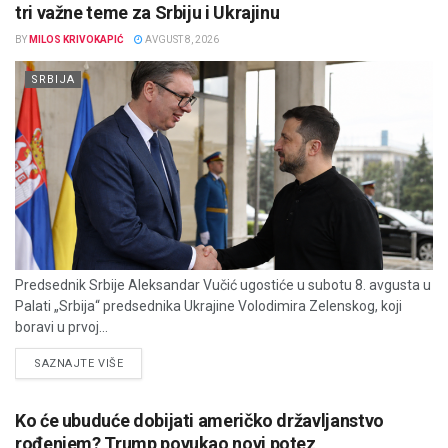
tri važne teme za Srbiju i Ukrajinu
BY
MILOS KRIVOKAPIĆ
AVGUST 8, 2026
SRBIJA
Predsednik Srbije Aleksandar Vučić ugostiće u subotu 8. avgusta u
Palati „Srbija“ predsednika Ukrajine Volodimira Zelenskog, koji
boravi u prvoj...
DETAILS
SAZNAJTE VIŠE
Ko će ubuduće dobijati američko državljanstvo
rođenjem? Trump povukao novi potez