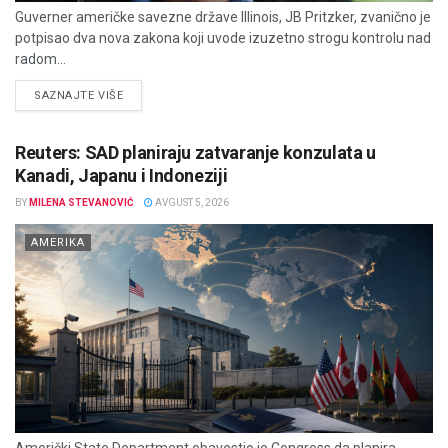
Guverner američke savezne države Illinois, JB Pritzker, zvanično je
potpisao dva nova zakona koji uvode izuzetno strogu kontrolu nad
radom...
DETAILS
SAZNAJTE VIŠE
Reuters: SAD planiraju zatvaranje konzulata u
Kanadi, Japanu i Indoneziji
BY
MILENA STEVANOVIĆ
AVGUST 5, 2026
AMERIKA