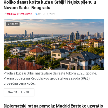
Koliko danas košta kuća u Srbiji? Najskuplje su u
Novom Sadu i Beogradu
BY
MILENA STEVANOVIĆ
AVGUST 5, 2026
SRBIJA
Prodaja kuća u Srbiji nastavila je da raste tokom 2025. godine.
Prema podacima Republičkog geodetskog zavoda (RGZ),
prosečna cena kuće...
DETAILS
SAZNAJTE VIŠE
Diplomatski rat na pomolu: Madrid žestoko uzvratio