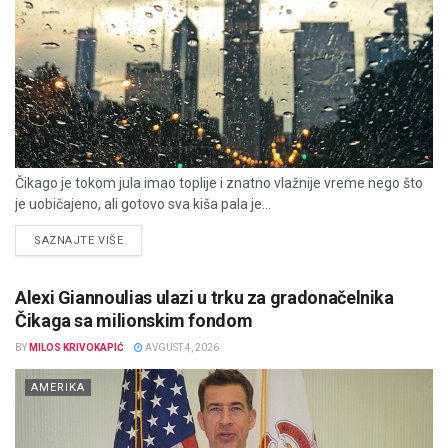
Čikago je tokom jula imao toplije i znatno vlažnije vreme nego što
je uobičajeno, ali gotovo sva kiša pala je...
DETAILS
SAZNAJTE VIŠE
Alexi Giannoulias ulazi u trku za gradonačelnika
Čikaga sa milionskim fondom
BY
MILOS KRIVOKAPIĆ
AVGUST 4, 2026
AMERIKA