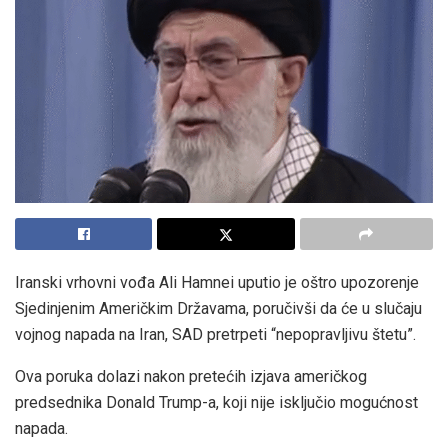
Iranski vrhovni vođa Ali Hamnei uputio je oštro upozorenje
Sjedinjenim Američkim Državama, poručivši da će u slučaju
vojnog napada na Iran, SAD pretrpeti “nepopravljivu štetu”.
Ova poruka dolazi nakon pretećih izjava američkog
predsednika Donald Trump-a, koji nije isključio mogućnost
napada.