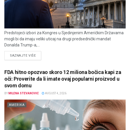
Predstojeći izbori za Kongres u Sjedinjenim Američkim Državama
mogli bi da imaju veliki uticaj na drugi predsednički mandat
Donalda Trump-a,...
DETAILS
SAZNAJTE VIŠE
FDA hitno opozvao skoro 12 miliona bočica kapi za
oči: Proverite da li imate ovaj popularni proizvod u
svom domu
BY
MILENA STEVANOVIĆ
AVGUST 4, 2026
AMERIKA