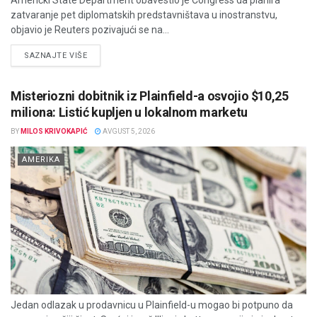
Američki State Department obavestio je Congress da planira
zatvaranje pet diplomatskih predstavništava u inostranstvu,
objavio je Reuters pozivajući se na...
DETAILS
SAZNAJTE VIŠE
Misteriozni dobitnik iz Plainfield-a osvojio $10,25
miliona: Listić kupljen u lokalnom marketu
BY
MILOS KRIVOKAPIĆ
AVGUST 5, 2026
AMERIKA
Jedan odlazak u prodavnicu u Plainfield-u mogao bi potpuno da