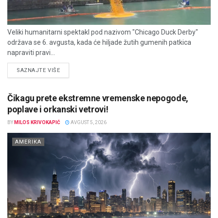
Veliki humanitarni spektakl pod nazivom "Chicago Duck Derby"
održava se 6. avgusta, kada će hiljade žutih gumenih patkica
napraviti pravi...
DETAILS
SAZNAJTE VIŠE
Čikagu prete ekstremne vremenske nepogode,
poplave i orkanski vetrovi!
BY
MILOS KRIVOKAPIĆ
AVGUST 5, 2026
AMERIKA