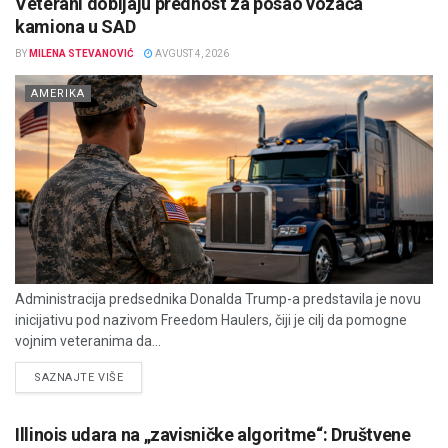
Veterani dobijaju prednost za posao vozača
kamiona u SAD
BY
MILENA STEVANOVIĆ
AVGUST 4, 2026
AMERIKA
Administracija predsednika Donalda Trump-a predstavila je novu
inicijativu pod nazivom Freedom Haulers, čiji je cilj da pomogne
vojnim veteranima da...
DETAILS
SAZNAJTE VIŠE
Illinois udara na „zavisničke algoritme“: Društvene