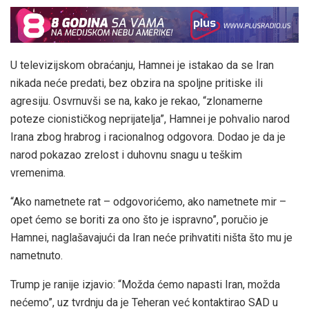
U televizijskom obraćanju, Hamnei je istakao da se Iran
nikada neće predati, bez obzira na spoljne pritiske ili
agresiju. Osvrnuvši se na, kako je rekao, “zlonamerne
poteze cionističkog neprijatelja”, Hamnei je pohvalio narod
Irana zbog hrabrog i racionalnog odgovora. Dodao je da je
narod pokazao zrelost i duhovnu snagu u teškim
vremenima.
“Ako nametnete rat – odgovorićemo, ako nametnete mir –
opet ćemo se boriti za ono što je ispravno”, poručio je
Hamnei, naglašavajući da Iran neće prihvatiti ništa što mu je
nametnuto.
Trump je ranije izjavio: “Možda ćemo napasti Iran, možda
nećemo”, uz tvrdnju da je Teheran već kontaktirao SAD u