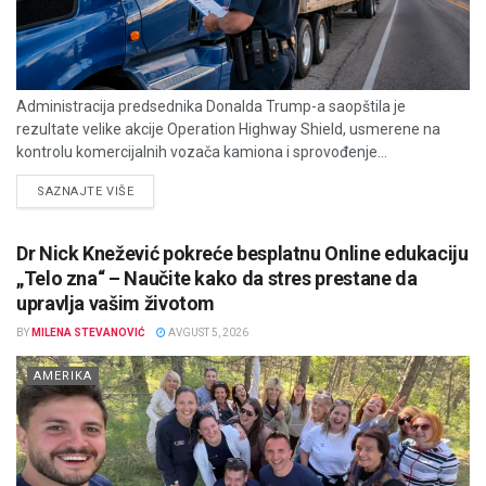
Administracija predsednika Donalda Trump-a saopštila je
rezultate velike akcije Operation Highway Shield, usmerene na
kontrolu komercijalnih vozača kamiona i sprovođenje...
DETAILS
SAZNAJTE VIŠE
Dr Nick Knežević pokreće besplatnu Online edukaciju
„Telo zna“ – Naučite kako da stres prestane da
upravlja vašim životom
BY
MILENA STEVANOVIĆ
AVGUST 5, 2026
AMERIKA