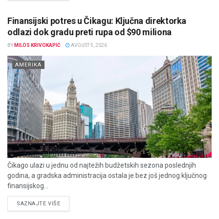
Finansijski potres u Čikagu: Ključna direktorka
odlazi dok gradu preti rupa od $90 miliona
BY
MILOS KRIVOKAPIĆ
AVGUST 5, 2026
AMERIKA
Čikago ulazi u jednu od najtežih budžetskih sezona poslednjih
godina, a gradska administracija ostala je bez još jednog ključnog
finansijskog...
DETAILS
SAZNAJTE VIŠE