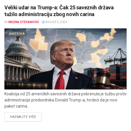
Veliki udar na Trump-a: Čak 25 saveznih država
tužilo administraciju zbog novih carina
BY
MILENA STEVANOVIĆ
AVGUST 5, 2026
AMERIKA
Koalicija od 25 američkih saveznih država pokrenula je tužbu protiv
administracije predsednika Donald Trump-a, tvrdeći da je novi
paket carina...
DETAILS
SAZNAJTE VIŠE