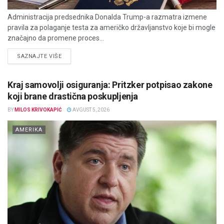
Administracija predsednika Donalda Trump-a razmatra izmene
pravila za polaganje testa za američko državljanstvo koje bi mogle
značajno da promene proces...
DETAILS
SAZNAJTE VIŠE
Kraj samovolji osiguranja: Pritzker potpisao zakone
koji brane drastična poskupljenja
BY
MILOS KRIVOKAPIĆ
AVGUST 5, 2026
AMERIKA