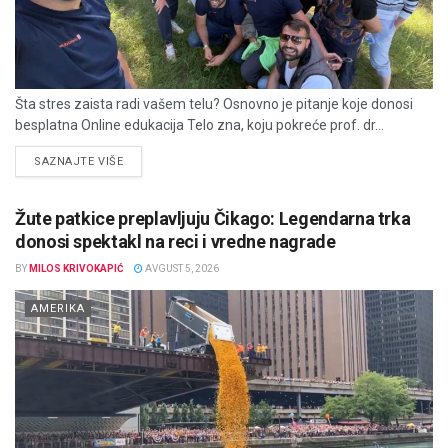
Šta stres zaista radi vašem telu? Osnovno je pitanje koje donosi
besplatna Online edukacija Telo zna, koju pokreće prof. dr...
DETAILS
SAZNAJTE VIŠE
Žute patkice preplavljuju Čikago: Legendarna trka
donosi spektakl na reci i vredne nagrade
BY
MILOS KRIVOKAPIĆ
AVGUST 5, 2026
AMERIKA