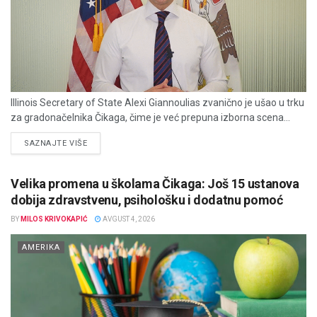
Illinois Secretary of State Alexi Giannoulias zvanično je ušao u trku
za gradonačelnika Čikaga, čime je već prepuna izborna scena...
DETAILS
SAZNAJTE VIŠE
Velika promena u školama Čikaga: Još 15 ustanova
dobija zdravstvenu, psihološku i dodatnu pomoć
BY
MILOS KRIVOKAPIĆ
AVGUST 4, 2026
AMERIKA