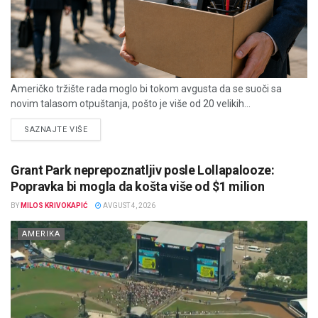
Američko tržište rada moglo bi tokom avgusta da se suoči sa
novim talasom otpuštanja, pošto je više od 20 velikih...
DETAILS
SAZNAJTE VIŠE
Grant Park neprepoznatljiv posle Lollapalooze:
Popravka bi mogla da košta više od $1 milion
BY
MILOS KRIVOKAPIĆ
AVGUST 4, 2026
AMERIKA