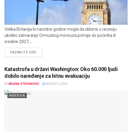
Velika Britanija bi naredne godine mogla da sklizne u recesiju
ukoliko zatvaranje Ormuskog moreuza potraje do početka ili
sredine 2027,...
DETAILS
SAZNAJTE VIŠE
Katastrofa u državi Washington: Oko 60.000 ljudi
dobilo naređenje za hitnu evakuaciju
BY
MILENA STEVANOVIĆ
AVGUST 3, 2026
AMERIKA