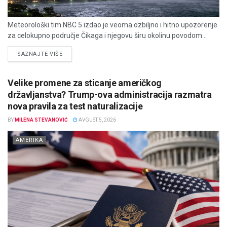
Meteorološki tim NBC 5 izdao je veoma ozbiljno i hitno upozorenje
za celokupno područje Čikaga i njegovu širu okolinu povodom...
DETAILS
SAZNAJTE VIŠE
Velike promene za sticanje američkog
državljanstva? Trump-ova administracija razmatra
nova pravila za test naturalizacije
BY
MILENA STEVANOVIĆ
AVGUST 5, 2026
AMERIKA