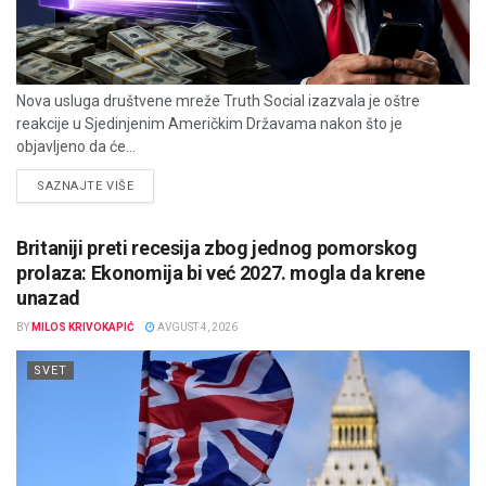
Nova usluga društvene mreže Truth Social izazvala je oštre
reakcije u Sjedinjenim Američkim Državama nakon što je
objavljeno da će...
DETAILS
SAZNAJTE VIŠE
Britaniji preti recesija zbog jednog pomorskog
prolaza: Ekonomija bi već 2027. mogla da krene
unazad
BY
MILOS KRIVOKAPIĆ
AVGUST 4, 2026
SVET