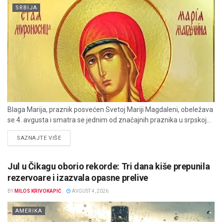
SRBIJA
Blaga Marija, praznik posvećen Svetoj Mariji Magdaleni, obeležava
se 4. avgusta i smatra se jednim od značajnih praznika u srpskoj...
DETAILS
SAZNAJTE VIŠE
Jul u Čikagu oborio rekorde: Tri dana kiše prepunila
rezervoare i izazvala opasne prelive
BY
MILOS KRIVOKAPIĆ
AVGUST 4, 2026
AMERIKA