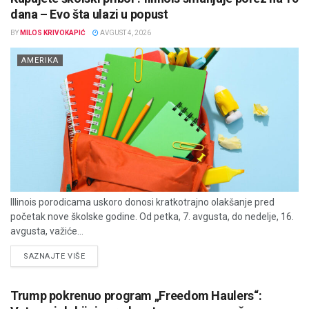
dana – Evo šta ulazi u popust
BY
MILOS KRIVOKAPIĆ
AVGUST 4, 2026
AMERIKA
Illinois porodicama uskoro donosi kratkotrajno olakšanje pred
početak nove školske godine. Od petka, 7. avgusta, do nedelje, 16.
avgusta, važiće...
DETAILS
SAZNAJTE VIŠE
Trump pokrenuo program „Freedom Haulers“: