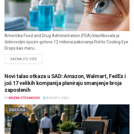
Američka Food and Drug Administration (FDA) klasifikovala je
dobrovoljni opoziv gotovo 12 miliona pakovanja Rohto Cooling Eye
Drops kao meru...
DETAILS
SAZNAJTE VIŠE
Novi talas otkaza u SAD: Amazon, Walmart, FedEx i
još 17 velikih kompanija planiraju smanjenje broja
zaposlenih
BY
MILENA STEVANOVIĆ
AVGUST 4, 2026
AMERIKA