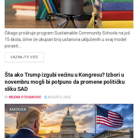
Čikago proširuje program Sustainable Community Schools na još
15 škola, čime će ukupan broj ustanova uključenih u ovaj model
porasti...
DETAILS
SAZNAJTE VIŠE
Šta ako Trump izgubi većinu u Kongresu? Izbori u
novembru mogli bi potpuno da promene političku
sliku SAD
BY
MILENA STEVANOVIĆ
AVGUST 4, 2026
AMERIKA