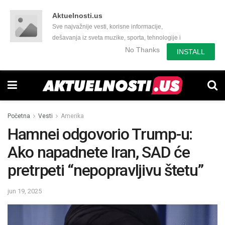
Aktuelnosti.us
Sve najvažnije vesti, korisne informacije,
dešavanja iz sveta muzike, sporta, tehnologije i
još mnogo toga zanimljivog.
No Thanks
INSTALL
Početna
Vesti
Amerika
Hamnei odgovorio Trump-u:
Ako napadnete Iran, SAD će
pretrpeti “nepopravljivu štetu”
jun 19, 2025