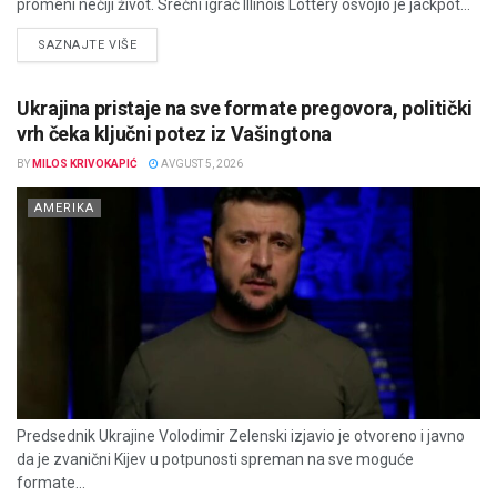
promeni nečiji život. Srećni igrač Illinois Lottery osvojio je jackpot...
DETAILS
SAZNAJTE VIŠE
Ukrajina pristaje na sve formate pregovora, politički
vrh čeka ključni potez iz Vašingtona
BY
MILOS KRIVOKAPIĆ
AVGUST 5, 2026
AMERIKA
Predsednik Ukrajine Volodimir Zelenski izjavio je otvoreno i javno
da je zvanični Kijev u potpunosti spreman na sve moguće
formate...