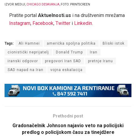
IZVOR: MEDIJI,
CHICAGO DESAVANJA
, FOTO: PRINTSCREEN
Pratite portal
Aktuelnosti.us
i na društvenim mrežama
Instagram
,
Facebook
,
Twitter
i
Linkedin
.
Tags:
Ali Hamnei
američka spoljna politika
Bliski istok
cionistički neprijatelj
Donald Trump
Iran
iranski odgovor
pregovori Iran SAD
pretnje Iranu
SAD napad na Iran
vojna eskalacija
Prethodni post
Gradonačelnik Johnson najavio veto na policijski
predlog o policijskom času za tinejdžere