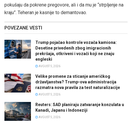
pokušaju da pokrene pregovore, ali i da mu je “strpljenje na
kraju”. Teheran je kasnije to demantovao.
POVEZANE VESTI
Trump pojačao kontrole vozača kamiona:
Desetine privedenih zbog imigracionih
prekršaja, otkriveni i vozači koji ne znaju
engleski
AVGUST 5, 2026
Velike promene za sticanje američkog
državljanstva? Trump-ova administracija
razmatra nova pravila za test naturalizacije
AVGUST 5, 2026
Reuters: SAD planiraju zatvaranje konzulata u
Kanadi, Japanu i Indoneziji
AVGUST 5, 2026