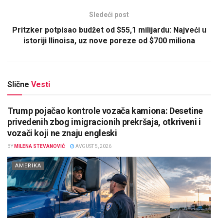
Sledeći post
Pritzker potpisao budžet od $55,1 milijardu: Najveći u
istoriji Ilinoisa, uz nove poreze od $700 miliona
Slične
Vesti
Trump pojačao kontrole vozača kamiona: Desetine
privedenih zbog imigracionih prekršaja, otkriveni i
vozači koji ne znaju engleski
BY
MILENA STEVANOVIĆ
AVGUST 5, 2026
AMERIKA