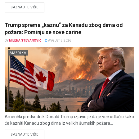
DETAILS
SAZNAJTE VIŠE
Trump sprema „kaznu“ za Kanadu zbog dima od
požara: Pominju se nove carine
BY
MILENA STEVANOVIĆ
AVGUST 5, 2026
AMERIKA
Američki predsednik Donald Trump izjavio je da je već odlučio kako
će kazniti Kanadu zbog dima iz velikih šumskih požara...
DETAILS
SAZNAJTE VIŠE