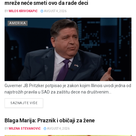
mreže neće smeti ovo da rade deci
BY
MILOS KRIVOKAPIĆ
AVGUST 4, 2026
AMERIKA
Guverner JB Pritzker potpisao je zakon kojim Illinois uvodi jedna od
najstrožih pravila u SAD za zaštitu dece na društvenim...
DETAILS
SAZNAJTE VIŠE
Blaga Marija: Praznik i običaji za žene
BY
MILENA STEVANOVIĆ
AVGUST 4, 2026