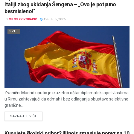
Italiji zbog ukidanja Šengena – „Ovo je potpuno
besmisleno!“
BY
MILOS KRIVOKAPIĆ
AVGUST 5, 2026
SVET
Zvanični Madrid uputio je izuzetno oštar diplomatski apel vlastima
u Rimu zahtevajući da odmah i bez odlaganja obustave selektivne
granične...
DETAILS
SAZNAJTE VIŠE
Kupujete školski pribor? Illinois smanjuje porez na 10