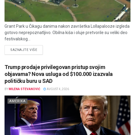
Grant Park u Čikagu danima nakon završetka Lollapalooze izgleda
gotovo neprepoznatljivo. Obilna kiša i oluje pretvorile su veliki deo
festivalskog...
DETAILS
SAZNAJTE VIŠE
Trump prodaje privilegovan pristup svojim
objavama? Nova usluga od $100.000 izazvala
političku buru u SAD
BY
MILENA STEVANOVIĆ
AVGUST 4, 2026
AMERIKA