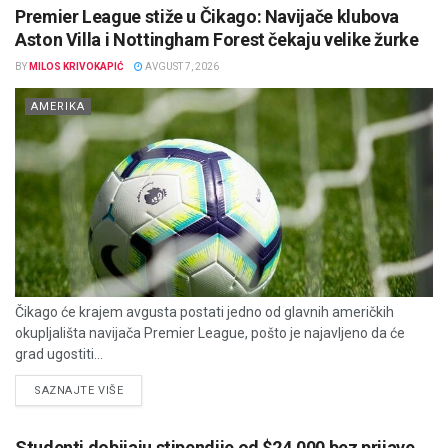
Premier League stiže u Čikago: Navijače klubova
Aston Villa i Nottingham Forest čekaju velike žurke
BY
MILOS KRIVOKAPIĆ
AVGUST 7, 2026
AMERIKA
Čikago će krajem avgusta postati jedno od glavnih američkih
okupljališta navijača Premier League, pošto je najavljeno da će
grad ugostiti...
DETAILS
SAZNAJTE VIŠE
Studenti dobijaju stipendije od $24.000 bez prijave