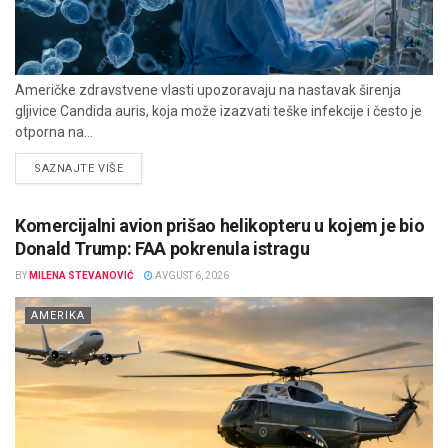
Američke zdravstvene vlasti upozoravaju na nastavak širenja
gljivice Candida auris, koja može izazvati teške infekcije i često je
otporna na...
DETAILS
SAZNAJTE VIŠE
Komercijalni avion prišao helikopteru u kojem je bio
Donald Trump: FAA pokrenula istragu
BY
MILENA STEVANOVIĆ
AVGUST 6, 2026
AMERIKA