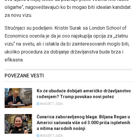
oligarhe“, nagoveštavajući ko bi mogao biti idealan kandidat
za novu vizu.
Stručnjaci su podeljeni. Kristin Surak sa London School of
Economics ocenila je da je ovo najskuplja opcija za „zlatnu
vizu“ na svetu, ali i istakla da bi zainteresovanih moglo biti,
ukoliko procedura za dobijanje državljanstva bude brza i
efikasna.
POVEZANE VESTI
Ko će ubuduće dobijati američko državljanstvo
rođenjem? Trump povukao novi potez
AVGUST 7, 2026
Čuvarica zaboravljenog blaga: Biljana Regan u
Americi sačuvala više od 3.000 priča ispletenih
u nitima narodnih nošnji
AVGUST 7, 2026