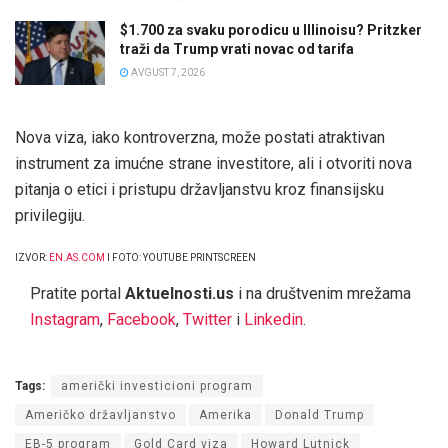
$1.700 za svaku porodicu u Illinoisu? Pritzker
traži da Trump vrati novac od tarifa
AVGUST 7, 2026
Nova viza, iako kontroverzna, može postati atraktivan
instrument za imućne strane investitore, ali i otvoriti nova
pitanja o etici i pristupu državljanstvu kroz finansijsku
privilegiju.
IZVOR:
EN.AS.COM
I FOTO: YOUTUBE PRINTSCREEN
Pratite portal
Aktuelnosti.us
i na društvenim mrežama
Instagram
,
Facebook
,
Twitter
i
Linkedin
.
Tags:
američki investicioni program
Američko državljanstvo
Amerika
Donald Trump
EB-5 program
Gold Card viza
Howard Lutnick