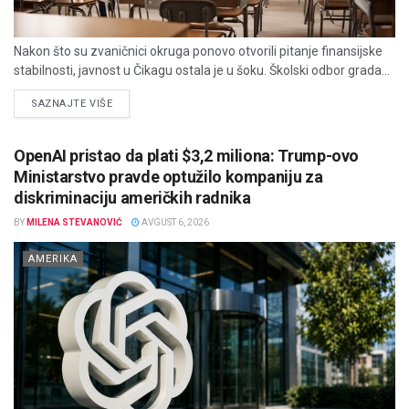
Nakon što su zvaničnici okruga ponovo otvorili pitanje finansijske
stabilnosti, javnost u Čikagu ostala je u šoku. Školski odbor grada...
DETAILS
SAZNAJTE VIŠE
OpenAI pristao da plati $3,2 miliona: Trump-ovo
Ministarstvo pravde optužilo kompaniju za
diskriminaciju američkih radnika
BY
MILENA STEVANOVIĆ
AVGUST 6, 2026
AMERIKA