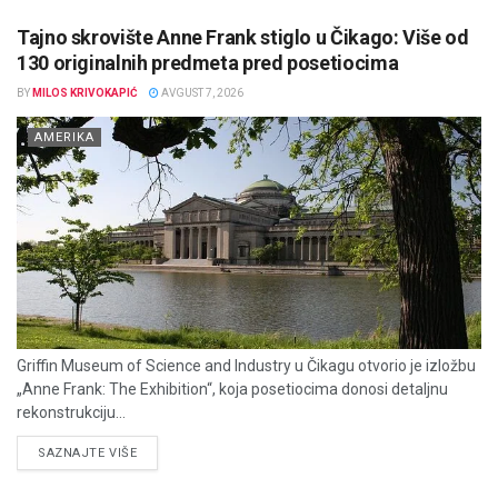
Tajno skrovište Anne Frank stiglo u Čikago: Više od
130 originalnih predmeta pred posetiocima
BY
MILOS KRIVOKAPIĆ
AVGUST 7, 2026
AMERIKA
Griffin Museum of Science and Industry u Čikagu otvorio je izložbu
„Anne Frank: The Exhibition“, koja posetiocima donosi detaljnu
rekonstrukciju...
DETAILS
SAZNAJTE VIŠE