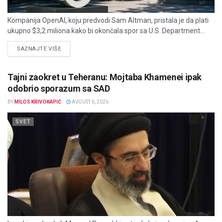
Kompanija OpenAI, koju predvodi Sam Altman, pristala je da plati
ukupno $3,2 miliona kako bi okončala spor sa U.S. Department...
DETAILS
SAZNAJTE VIŠE
Tajni zaokret u Teheranu: Mojtaba Khamenei ipak
odobrio sporazum sa SAD
BY
MILOS KRIVOKAPIĆ
AVGUST 6, 2026
SVET