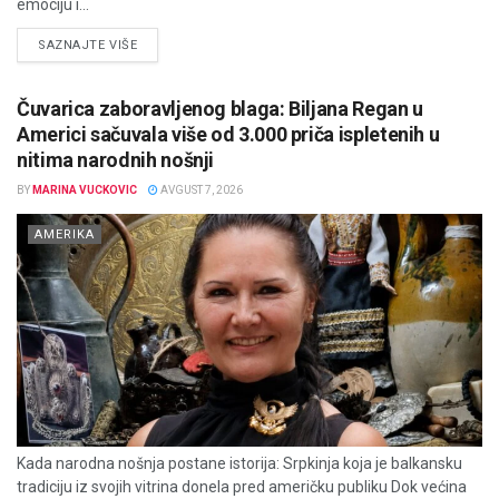
emociju i...
DETAILS
SAZNAJTE VIŠE
Čuvarica zaboravljenog blaga: Biljana Regan u
Americi sačuvala više od 3.000 priča ispletenih u
nitima narodnih nošnji
BY
MARINA VUCKOVIC
AVGUST 7, 2026
AMERIKA
Kada narodna nošnja postane istorija: Srpkinja koja je balkansku
tradiciju iz svojih vitrina donela pred američku publiku Dok većina