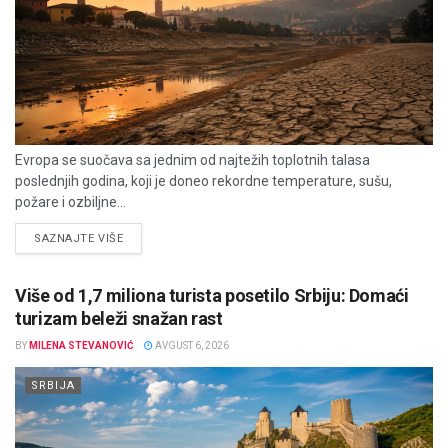
Evropa se suočava sa jednim od najtežih toplotnih talasa
poslednjih godina, koji je doneo rekordne temperature, sušu,
požare i ozbiljne...
DETAILS
SAZNAJTE VIŠE
Više od 1,7 miliona turista posetilo Srbiju: Domaći
turizam beleži snažan rast
BY
MILENA STEVANOVIĆ
AVGUST 6, 2026
SRBIJA