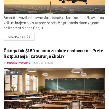
Američke vazduhoplovne vlasti istražuju kako se putnički avion sa
velikim brojem putnika previše približio predsedničkom vojnom
helikopteru Marine One, u...
DETAILS
SAZNAJTE VIŠE
Čikagu fali $150 miliona za plate nastavnika – Prete
li otpuštanja i zatvaranje škola?
BY
MILOS KRIVOKAPIĆ
AVGUST 6, 2026
AMERIKA