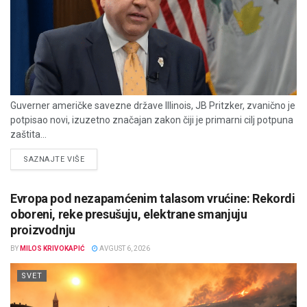
Guverner američke savezne države Illinois, JB Pritzker, zvanično je
potpisao novi, izuzetno značajan zakon čiji je primarni cilj potpuna
zaštita...
DETAILS
SAZNAJTE VIŠE
Evropa pod nezapamćenim talasom vrućine: Rekordi
oboreni, reke presušuju, elektrane smanjuju
proizvodnju
BY
MILOS KRIVOKAPIĆ
AVGUST 6, 2026
SVET