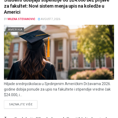
za fakultet: Novi sistem menja upis na koledže u
Americi
BY
MILENA STEVANOVIĆ
AVGUST 7, 2026
AMERIKA
Hiljade srednjoškolaca u Sjedinjenim Američkim Državama 2026.
godine dobija ponude za upis na fakultete i stipendije vredne čak
$24.000, i...
DETAILS
SAZNAJTE VIŠE