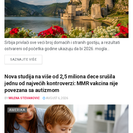
Srbija privlači sve veći broj domaćih i stranih gostiju, a rezultati
ostvareni od početka godine ukazuju da bi 2026. mogla...
DETAILS
SAZNAJTE VIŠE
Nova studija na više od 2,5 miliona dece srušila
jednu od najvećih kontroverzi: MMR vakcina nije
povezana sa autizmom
BY
MILENA STEVANOVIĆ
AVGUST 6, 2026
AMERIKA