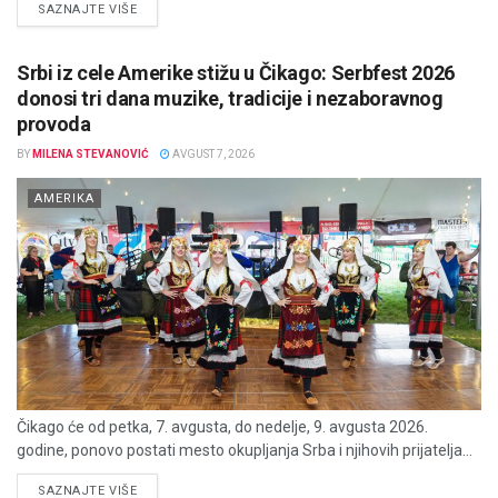
DETAILS
SAZNAJTE VIŠE
Srbi iz cele Amerike stižu u Čikago: Serbfest 2026
donosi tri dana muzike, tradicije i nezaboravnog
provoda
BY
MILENA STEVANOVIĆ
AVGUST 7, 2026
AMERIKA
Čikago će od petka, 7. avgusta, do nedelje, 9. avgusta 2026.
godine, ponovo postati mesto okupljanja Srba i njihovih prijatelja...
DETAILS
SAZNAJTE VIŠE