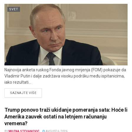
SVET
Najnovija anketa ruskog Fonda javnog mnjenja (FOM) pokazuje da
Vladimir Putin i dalje zadržava visoku podršku među ispitanicima,
iako rezultati...
DETAILS
SAZNAJTE VIŠE
Trump ponovo traži ukidanje pomeranja sata: Hoće li
Amerika zauvek ostati na letnjem računanju
vremena?
BY
MILENA STEVANOVIĆ
AVGUST 6, 2026