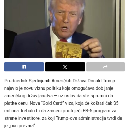
Predsednik Sjedinjenih Američkih Država Donald Trump
najavio je novu viznu politiku koja omogućava dobijanje
američkog državljanstva — uz uslov da ste spremni da
platite cenu. Nova “Gold Card” viza, koja će koštati čak $5
miliona, trebalo bi da zameni postojeći EB-5 program za
strane investitore, za koji Trump-ova administracija tvrdi da
je „pun prevara“.