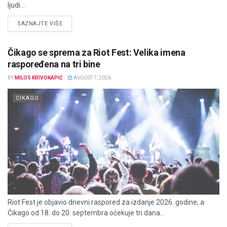
ljudi...
DETAILS
SAZNAJTE VIŠE
Čikago se sprema za Riot Fest: Velika imena
raspoređena na tri bine
BY
MILOS KRIVOKAPIĆ
AVGUST 7, 2026
CIKAGO
Riot Fest je objavio dnevni raspored za izdanje 2026. godine, a
Čikago od 18. do 20. septembra očekuje tri dana...