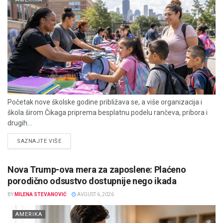
Početak nove školske godine približava se, a više organizacija i
škola širom Čikaga priprema besplatnu podelu rančeva, pribora i
drugih...
DETAILS
SAZNAJTE VIŠE
Nova Trump-ova mera za zaposlene: Plaćeno
porodično odsustvo dostupnije nego ikada
BY
MILENA STEVANOVIĆ
AVGUST 6, 2026
AMERIKA