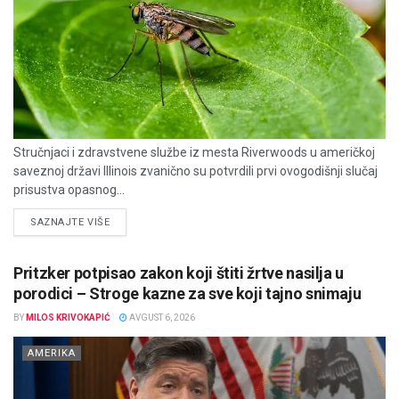
Stručnjaci i zdravstvene službe iz mesta Riverwoods u američkoj
saveznoj državi Illinois zvanično su potvrdili prvi ovogodišnji slučaj
prisustva opasnog...
DETAILS
SAZNAJTE VIŠE
Pritzker potpisao zakon koji štiti žrtve nasilja u
porodici – Stroge kazne za sve koji tajno snimaju
BY
MILOS KRIVOKAPIĆ
AVGUST 6, 2026
AMERIKA