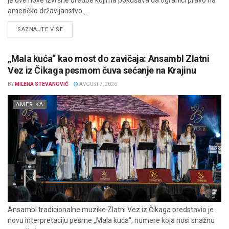
je dve nove izvršne uredbe kojima pokušava da ograniči pravo na
američko državljanstvo...
DETAILS
SAZNAJTE VIŠE
„Mala kuća“ kao most do zavičaja: Ansambl Zlatni
Vez iz Čikaga pesmom čuva sećanje na Krajinu
BY
MILENA STEVANOVIĆ
AVGUST 7, 2026
AMERIKA
Ansambl tradicionalne muzike Zlatni Vez iz Čikaga predstavio je
novu interpretaciju pesme „Mala kuća“, numere koja nosi snažnu