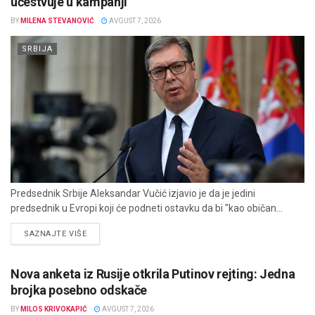
učestvuje u kampanji
BY
MILENA STEVANOVIĆ
AVGUST 7, 2026
SRBIJA
Predsednik Srbije Aleksandar Vučić izjavio je da je jedini
predsednik u Evropi koji će podneti ostavku da bi "kao običan...
DETAILS
SAZNAJTE VIŠE
Nova anketa iz Rusije otkrila Putinov rejting: Jedna
brojka posebno odskače
BY
MILOS KRIVOKAPIĆ
AVGUST 7, 2026