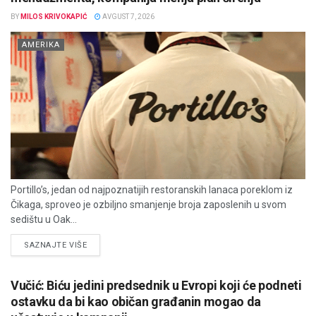
BY
MILOS KRIVOKAPIĆ
AVGUST 7, 2026
AMERIKA
Portillo’s, jedan od najpoznatijih restoranskih lanaca poreklom iz
Čikaga, sproveo je ozbiljno smanjenje broja zaposlenih u svom
sedištu u Oak...
DETAILS
SAZNAJTE VIŠE
Vučić: Biću jedini predsednik u Evropi koji će podneti
ostavku da bi kao običan građanin mogao da