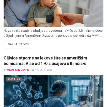
Nova velika naučna studija sprovedena na više od 2,5 miliona dece
u Sjedinjenim Američkim Državama ponovo je potvrdila da MMR...
DETAILS
SAZNAJTE VIŠE
Gljivice otporne na lekove šire se američkim
bolnicama: Više od 170 slučajeva u Illinois-u
BY
MILOS KRIVOKAPIĆ
AVGUST 6, 2026
AMERIKA