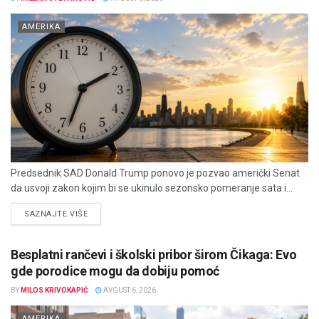
AMERIKA
Predsednik SAD Donald Trump ponovo je pozvao američki Senat
da usvoji zakon kojim bi se ukinulo sezonsko pomeranje sata i...
DETAILS
SAZNAJTE VIŠE
Besplatni rančevi i školski pribor širom Čikaga: Evo
gde porodice mogu da dobiju pomoć
BY
MILOS KRIVOKAPIĆ
AVGUST 6, 2026
AMERIKA