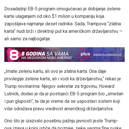
Dosadašnji EB-5 program omogućavao je dobijanje zelene
karte ulaganjem od oko $1 milion u kompaniju koja
zapošljava najmanje deset radnika. Sada, Trampova “zlatna
karta” nudi brži i direktniji put ka američkom državljanstvu —
ali samo za najbogatije.
„Imate zelenu kartu, ali ovo je zlatna karta. Ona daje
privilegije zelene karte, ali i vodi ka državljanstvu,“ rekao je
Trump novinarima. Njegov sekretar za trgovinu, Howard
Lutnick, dodao je da je postojeći EB-5 program bio „smešan
i pun gluposti“, te da je vreme da se uspostavi sistem koji
više odražava pravu vrednost američkog državljanstva.
Ono što je izazvalo posebnu pažnju javnosti jeste Trump-
ova izjava u kojoj ističe da poznaje „neke veoma fine ruske