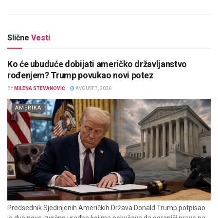
Slične
Vesti
Ko će ubuduće dobijati američko državljanstvo
rođenjem? Trump povukao novi potez
BY
MILENA STEVANOVIĆ
AVGUST 7, 2026
AMERIKA
Predsednik Sjedinjenih Američkih Država Donald Trump potpisao