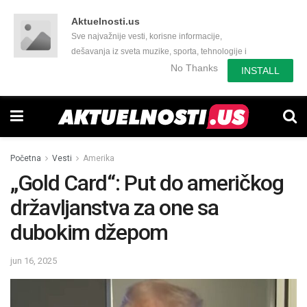
Aktuelnosti.us
Sve najvažnije vesti, korisne informacije,
dešavanja iz sveta muzike, sporta, tehnologije i
još mnogo toga zanimljivog.
No Thanks
INSTALL
Početna
Vesti
Amerika
„Gold Card“: Put do američkog
državljanstva za one sa
dubokim džepom
jun 16, 2025