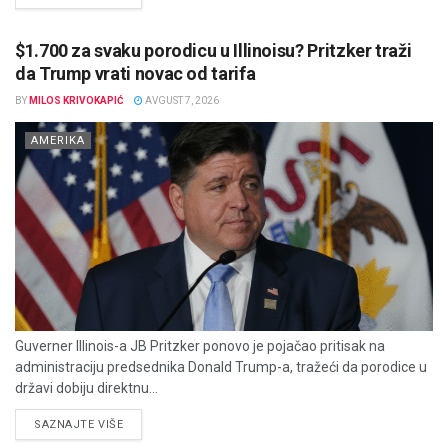
$1.700 za svaku porodicu u Illinoisu? Pritzker traži
da Trump vrati novac od tarifa
BY
MILOS KRIVOKAPIĆ
AVGUST 7, 2026
AMERIKA
Guverner Illinois-a JB Pritzker ponovo je pojačao pritisak na
administraciju predsednika Donald Trump-a, tražeći da porodice u
državi dobiju direktnu...
DETAILS
SAZNAJTE VIŠE