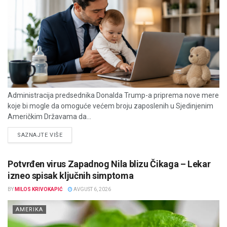
Administracija predsednika Donalda Trump-a priprema nove mere
koje bi mogle da omoguće većem broju zaposlenih u Sjedinjenim
Američkim Državama da...
DETAILS
SAZNAJTE VIŠE
Potvrđen virus Zapadnog Nila blizu Čikaga – Lekar
izneo spisak ključnih simptoma
BY
MILOS KRIVOKAPIĆ
AVGUST 6, 2026
AMERIKA