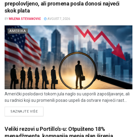
prepolovljeno, ali promena posla donosi najveći
skok plata
BY
MILENA STEVANOVIĆ
AVGUST 7, 2026
AMERIKA
Američki poslodavci tokom jula naglo su usporili zapošljavanje, ali
su radnici koji su promenili posao uspeli da ostvare najveći rast...
DETAILS
SAZNAJTE VIŠE
Veliki rezovi u Portillo’s-u: Otpušteno 18%
menadžmenta, kompanija menja plan širenja