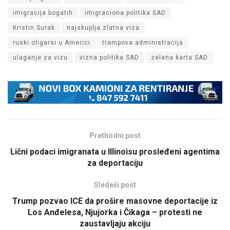
imigracija bogatih
imigraciona politika SAD
Kristin Surak
najskuplja zlatna viza
ruski oligarsi u Americi
trampova administracija
ulaganje za vizu
vizna politika SAD
zelena karta SAD
Prethodni post
Lični podaci imigranata u Illinoisu prosleđeni agentima
za deportaciju
Sledeći post
Trump pozvao ICE da prošire masovne deportacije iz
Los Anđelesa, Njujorka i Čikaga – protesti ne
zaustavljaju akciju