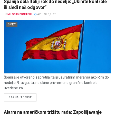
Španija dala Italiji rok do nedelje: „Ukinite kontrole
ili sledi naš odgovor“
BY
MILOS KRIVOKAPIĆ
AVGUST 7, 2026
SVET
Španija je otvoreno zapretila Italiji uzvratnim merama ako Rim do
nedelje, 9. avgusta, ne ukine privremene granične kontrole
uvedene za...
DETAILS
SAZNAJTE VIŠE
Alarm na američkom tržištu rada: Zapošljavanje