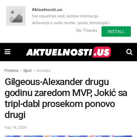
Aktuelnosti.us
Sve najvažnije vesti, korisne informacije,
dešavanja iz sveta muzike, sporta, tehnologije i
još mnogo toga zanimljivog.
No Thanks
INSTALL
Početna
Sport
Kosarka
Gilgeous-Alexander drugu
godinu zaredom MVP, Jokić sa
tripl-dabl prosekom ponovo
drugi
maj 18, 2026