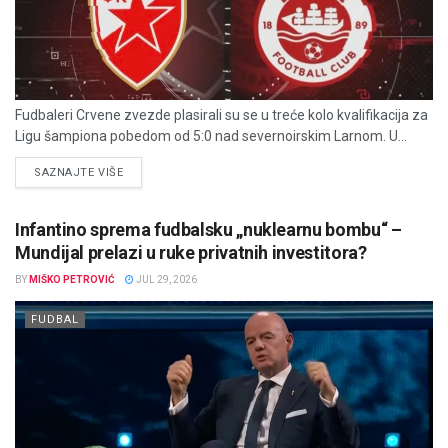
Fudbaleri Crvene zvezde plasirali su se u treće kolo kvalifikacija za
Ligu šampiona pobedom od 5:0 nad severnoirskim Larnom. U...
DETAILS
SAZNAJTE VIŠE
Infantino sprema fudbalsku „nuklearnu bombu“ –
Mundijal prelazi u ruke privatnih investitora?
BY
MIŠKO PETROVIĆ
JUL 29, 2026
FUDBAL