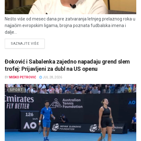
Nešto više od mesec dana pre zatvaranja letnjeg prelaznog roka u
najjačim evropskim ligama, brojna poznata fudbalska imena i
dalje...
DETAILS
SAZNAJTE VIŠE
Đoković i Sabalenka zajedno napadaju grend slem
trofej: Prijavljeni za dubl na US openu
BY
MIŠKO PETROVIĆ
JUL 28, 2026
SPORT