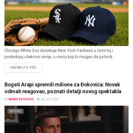
Chicago White Sox dočekuje New York Yankees u četvrtoj i
poslednjoj utakmici serije, u meču koji bi mogao da potvrdi...
DETAILS
SAZNAJTE VIŠE
Bogati Arapi spremili milione za Đokovića: Novak
odmah reagovao, poznati detalji novog spektakla
BY
MIŠKO PETROVIĆ
JUL 30, 2026
SPORT