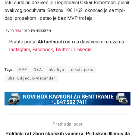
Istu sudbinu doživeo je i legendarni Oskar Robertson, pionir
ovakvog poduhvata. Sezonu 1961/62. okončao je sa tripl-
dabl prosekom i ostao je bez MVP trofeja.
IZVOR:
RTS
I FOTO: PRINTSCREEN
Pratite portal
Aktuelnosti.us
i na društvenim mrežama
Instagram
,
Facebook
,
Twitter
i
Linkedin
.
Tags:
MVP
NBA
nba liga
nikola jokic
Shai Gilgeous-Alexander
Prethodni post
Politički rat zbog školskih vaučera: Pritiskaju Illinois da