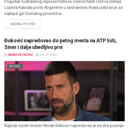
Pogodak fudbalskog reprezentativca Zelenortskih Ostrva Sidnija
Lopeza Kabrala protiv Argentine u šesnaestini finala izabran je za
najlepši gol Svetskog prvenstva...
DETAILS
SAZNAJTE VIŠE
Đoković napredovao do petog mesta na ATP listi,
Siner i dalje ubedljivo prvi
BY
MIŠKO PETROVIĆ
JUL 27, 2026
SPORT
Najbolji srpski teniser Novak Đoković napredovao je za dve pozicije