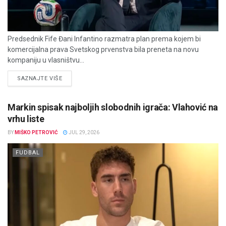
Predsednik Fife Đani Infantino razmatra plan prema kojem bi
komercijalna prava Svetskog prvenstva bila preneta na novu
kompaniju u vlasništvu...
DETAILS
SAZNAJTE VIŠE
Markin spisak najboljih slobodnih igrača: Vlahović na
vrhu liste
BY
MIŠKO PETROVIĆ
JUL 29, 2026
FUDBAL