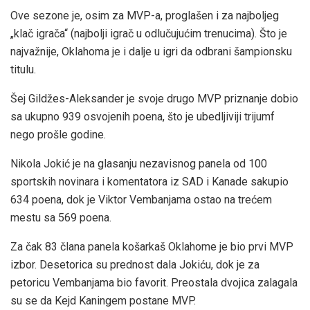
Ove sezone je, osim za MVP-a, proglašen i za najboljeg
„klač igrača“ (najbolji igrač u odlučujućim trenucima). Što je
najvažnije, Oklahoma je i dalje u igri da odbrani šampionsku
titulu.
Šej Gildžes-Aleksander je svoje drugo MVP priznanje dobio
sa ukupno 939 osvojenih poena, što je ubedljiviji trijumf
nego prošle godine.
Nikola Jokić je na glasanju nezavisnog panela od 100
sportskih novinara i komentatora iz SAD i Kanade sakupio
634 poena, dok je Viktor Vembanjama ostao na trećem
mestu sa 569 poena.
Za čak 83 člana panela košarkaš Oklahome je bio prvi MVP
izbor. Desetorica su prednost dala Jokiću, dok je za
petoricu Vembanjama bio favorit. Preostala dvojica zalagala
su se da Kejd Kaningem postane MVP.