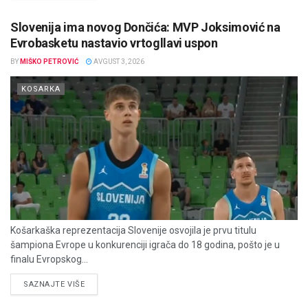
Slovenija ima novog Dončića: MVP Joksimović na
Evrobasketu nastavio vrtogllavi uspon
BY
MIŠKO PETROVIĆ
AVGUST 3, 2026
KOSARKA
Košarkaška reprezentacija Slovenije osvojila je prvu titulu
šampiona Evrope u konkurenciji igrača do 18 godina, pošto je u
finalu Evropskog...
DETAILS
SAZNAJTE VIŠE