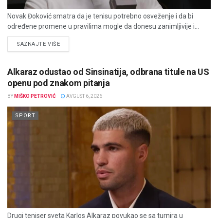
Novak Đoković smatra da je tenisu potrebno osveženje i da bi
određene promene u pravilima mogle da donesu zanimljivije i...
DETAILS
SAZNAJTE VIŠE
Alkaraz odustao od Sinsinatija, odbrana titule na US
openu pod znakom pitanja
BY
MIŠKO PETROVIĆ
AVGUST 6, 2026
SPORT
Drugi teniser sveta Karlos Alkaraz povukao se sa turnira u