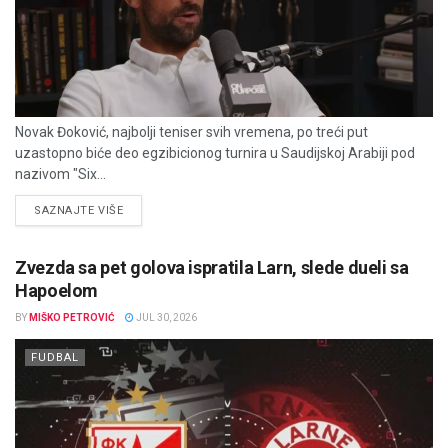
Novak Đoković, najbolji teniser svih vremena, po treći put
uzastopno biće deo egzibicionog turnira u Saudijskoj Arabiji pod
nazivom "Six...
DETAILS
SAZNAJTE VIŠE
Zvezda sa pet golova ispratila Larn, slede dueli sa
Hapoelom
BY
MIŠKO PETROVIĆ
JUL 30, 2026
FUDBAL