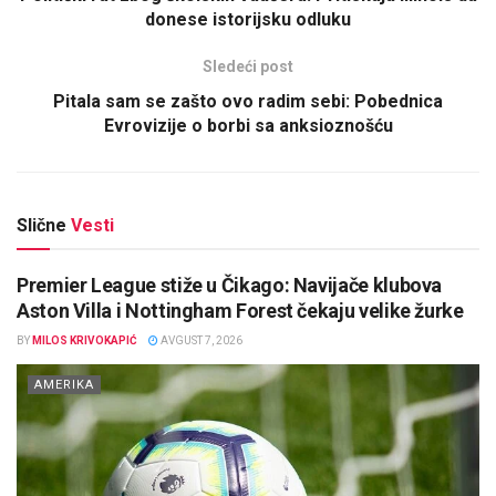
donese istorijsku odluku
Sledeći post
Pitala sam se zašto ovo radim sebi: Pobednica
Evrovizije o borbi sa anksioznošću
Slične
Vesti
Premier League stiže u Čikago: Navijače klubova
Aston Villa i Nottingham Forest čekaju velike žurke
BY
MILOS KRIVOKAPIĆ
AVGUST 7, 2026
AMERIKA