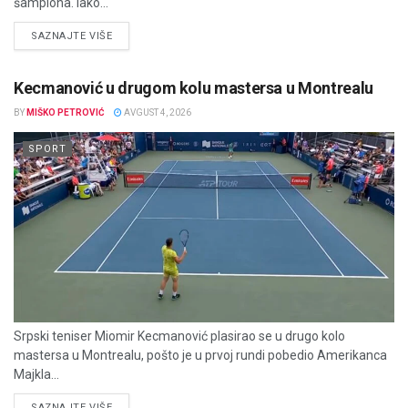
šampiona. Iako...
DETAILS
SAZNAJTE VIŠE
Kecmanović u drugom kolu mastersa u Montrealu
BY
MIŠKO PETROVIĆ
AVGUST 4, 2026
SPORT
Srpski teniser Miomir Kecmanović plasirao se u drugo kolo
mastersa u Montrealu, pošto je u prvoj rundi pobedio Amerikanca
Majkla...
DETAILS
SAZNAJTE VIŠE