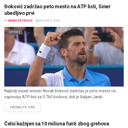
Đoković zadržao peto mesto na ATP listi, Siner
ubedljivo prvi
BY
MIŠKO PETROVIĆ
AVGUST 3, 2026
SPORT
Najbolji srpski teniser Novak Đoković zadržao je peto mesto na
najnovijoj ATP listi sa 3.760 bodova, dok je Italijan Janik...
DETAILS
SAZNAJTE VIŠE
Čelsi kažnjen sa 10 miliona funti zbog grehova