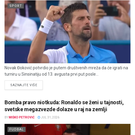
SPORT
Novak Đoković potvrdio je putem društvenih mreža da će igrati na
turniru u Sinsinatiju od 13. avgusta prvi put posle...
DETAILS
SAZNAJTE VIŠE
Bomba pravo niotkuda: Ronaldo se ženi u tajnosti,
svetske megazvezde dolaze u raj na zemlji
BY
MIŠKO PETROVIĆ
JUL 31, 2026
FUDBAL