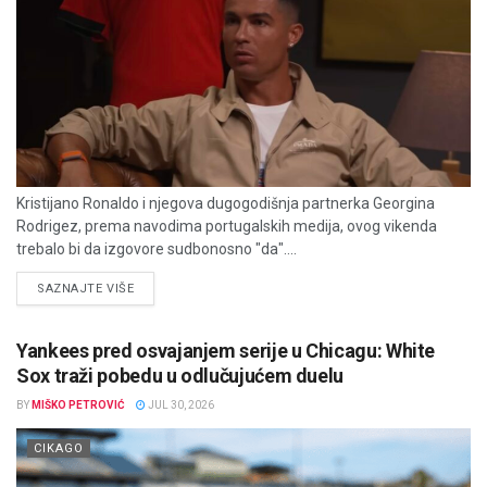
Kristijano Ronaldo i njegova dugogodišnja partnerka Georgina
Rodrigez, prema navodima portugalskih medija, ovog vikenda
trebalo bi da izgovore sudbonosno "da"....
DETAILS
SAZNAJTE VIŠE
Yankees pred osvajanjem serije u Chicagu: White
Sox traži pobedu u odlučujućem duelu
BY
MIŠKO PETROVIĆ
JUL 30, 2026
CIKAGO