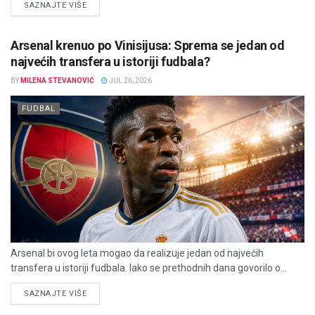
DETAILS
SAZNAJTE VIŠE
Arsenal krenuo po Vinisijusa: Sprema se jedan od
najvećih transfera u istoriji fudbala?
BY
MILENA STEVANOVIĆ
JUL 26, 2026
FUDBAL
Arsenal bi ovog leta mogao da realizuje jedan od najvećih
transfera u istoriji fudbala. Iako se prethodnih dana govorilo o...
DETAILS
SAZNAJTE VIŠE