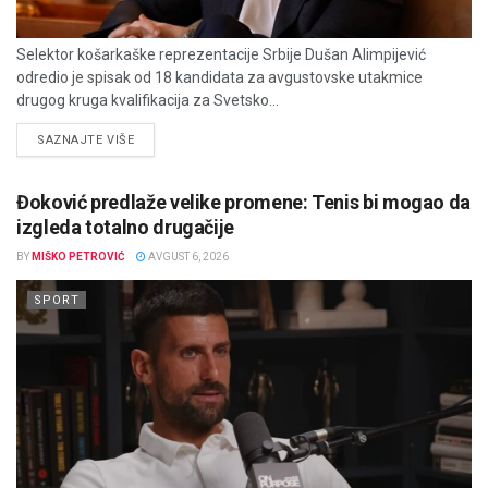
Selektor košarkaške reprezentacije Srbije Dušan Alimpijević
odredio je spisak od 18 kandidata za avgustovske utakmice
drugog kruga kvalifikacija za Svetsko...
DETAILS
SAZNAJTE VIŠE
Đoković predlaže velike promene: Tenis bi mogao da
izgleda totalno drugačije
BY
MIŠKO PETROVIĆ
AVGUST 6, 2026
SPORT