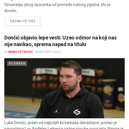
Sinsinatiju zbog oporavka od povrede ručnog zgloba, što je
dovelo...
DETAILS
SAZNAJTE VIŠE
Dončić objavio lepe vesti: Uzeo odmor na koji nas
nije navikao, sprema napad na titulu
BY
MIŠKO PETROVIĆ
AVGUST 5, 2026
KOSARKA
Luka Dončić, jedan od najboljih košarkaša današnjice, poslao je
navijačima Los Anđeles Lejkersa važne poruke ovog leta. Najpre je