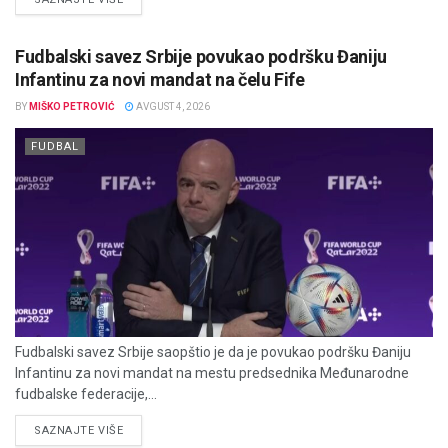
Fudbalski savez Srbije povukao podršku Đaniju
Infantinu za novi mandat na čelu Fife
BY
MIŠKO PETROVIĆ
AVGUST 4, 2026
FUDBAL
Fudbalski savez Srbije saopštio je da je povukao podršku Đaniju
Infantinu za novi mandat na mestu predsednika Međunarodne
fudbalske federacije,...
DETAILS
SAZNAJTE VIŠE