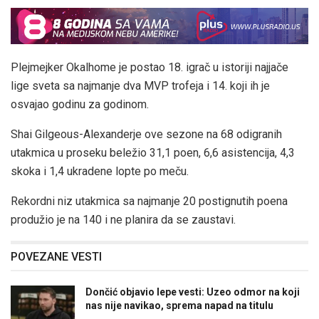
Plejmejker Okalhome je postao 18. igrač u istoriji najjače
lige sveta sa najmanje dva MVP trofeja i 14. koji ih je
osvajao godinu za godinom.
Shai Gilgeous-Alexanderje ove sezone na 68 odigranih
utakmica u proseku beležio 31,1 poen, 6,6 asistencija, 4,3
skoka i 1,4 ukradene lopte po meču.
Rekordni niz utakmica sa najmanje 20 postignutih poena
produžio je na 140 i ne planira da se zaustavi.
POVEZANE VESTI
Dončić objavio lepe vesti: Uzeo odmor na koji
nas nije navikao, sprema napad na titulu