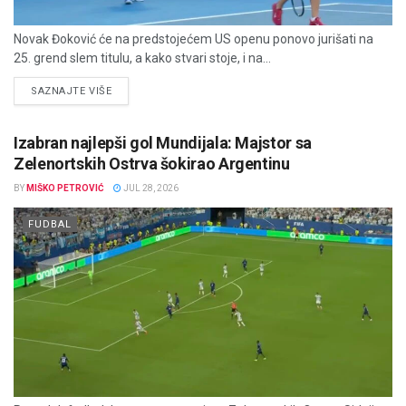
Novak Đoković će na predstojećem US openu ponovo jurišati na
25. grend slem titulu, a kako stvari stoje, i na...
DETAILS
SAZNAJTE VIŠE
Izabran najlepši gol Mundijala: Majstor sa
Zelenortskih Ostrva šokirao Argentinu
BY
MIŠKO PETROVIĆ
JUL 28, 2026
FUDBAL