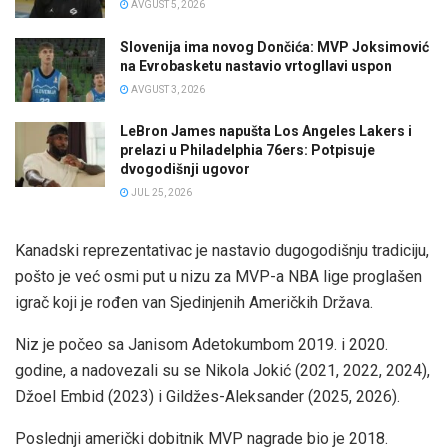
AVGUST 5, 2026
Slovenija ima novog Dončića: MVP Joksimović
na Evrobasketu nastavio vrtogllavi uspon
AVGUST 3, 2026
LeBron James napušta Los Angeles Lakers i
prelazi u Philadelphia 76ers: Potpisuje
dvogodišnji ugovor
JUL 25, 2026
Kanadski reprezentativac je nastavio dugogodišnju tradiciju,
pošto je već osmi put u nizu za MVP-a NBA lige proglašen
igrač koji je rođen van Sjedinjenih Američkih Država.
Niz je počeo sa Janisom Adetokumbom 2019. i 2020.
godine, a nadovezali su se Nikola Jokić (2021, 2022, 2024),
Džoel Embid (2023) i Gildžes-Aleksander (2025, 2026).
Poslednji američki dobitnik MVP nagrade bio je 2018.