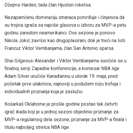
Džejms Harden, tada član Hjuston roketsa.
Nezapamćenu dominaciju stranaca potvrđuje i činjenica da
su trojica igrača sa najviše glasova u izboru za MVP-a petu
godinu zaredom neamerikanci. Ove sezone je ponovo
Nikola Jokić završio kao drugoplasirani, dok je treći na listi
Francuz Viktor Vembanjama, član San Antonio sparsa.
Shai Gilgeous-Alexander i Viktor Vembanjama suočiće se u
finalnoj seriji Zapadne konferencije, a komesar NBA lige
Adam Silver uručiće Kanađaninu u utorak 19. maja, pred
početak prve utakmice, najnoviji u podužem nizu trofeja i
individualnih priznanja koja je zaslužio.
Košarkaš Oklahome je prošle godine postao tek četvrti
igrač ikada koji je u jednoj sezoni objedinio priznanje za
MVP-a regularnog dela sezone, priznanje za MVP-a finala i
titulu najboljeg strelca NBA lige.