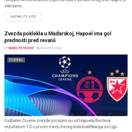
otkriveno...
DETAILS
SAZNAJTE VIŠE
Zvezda poklekla u Mađarskoj, Hapoel ima gol
prednosti pred revanš
BY
MIŠKO PETROVIĆ
AVGUST 5, 2026
FUDBAL
Fudbaleri Crvene zvezde poraženi su od Hapoela Berševe
rezultatom 1:0 u prvom meču trećeg kola kvalifikacija za Ligu