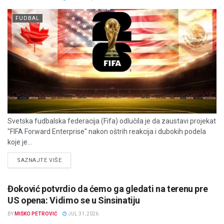
FUDBAL
Svetska fudbalska federacija (Fifa) odlučila je da zaustavi projekat
"FIFA Forward Enterprise" nakon oštrih reakcija i dubokih podela
koje je...
DETAILS
SAZNAJTE VIŠE
Đoković potvrdio da ćemo ga gledati na terenu pre
US opena: Vidimo se u Sinsinatiju
BY
MIŠKO PETROVIĆ
JUL 31, 2026