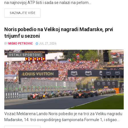
na najnovijoj ATP listi i sada se nalazi na petom...
DETAILS
SAZNAJTE VIŠE
Noris pobedio na Velikoj nagradi Mađarske, prvi
trijumf u sezoni
BY
MIŠKO PETROVIĆ
JUL 27, 2026
OSTALI SPORTOVI
Vozač Meklarena Lando Noris pobedio je na trci za Veliku nagradu
Mađarske, 14. trci ovogodišnjeg šampionata Formule 1, i stigao...