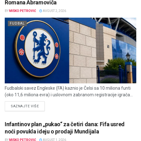
Romana Abramoviča
BY
MIŠKO PETROVIĆ
AVGUST 2, 2026
FUDBAL
Fudbalski savez Engleske (FA) kaznio je Čelsi sa 10 miliona funti
(oko 11,6 miliona evra) i uslovnom zabranom registracije igrača...
DETAILS
SAZNAJTE VIŠE
Infantinov plan „pukao“ za četiri dana: Fifa usred
noći povukla ideju o prodaji Mundijala
BY
MIŠKO PETROVIĆ
AVGUST 1, 2026