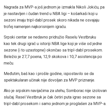
Nagrada za MVP-a još jednom je izmakla Nikoli Jokiću, pa
je nastavljen i čudan trend u NBA ligi – košarkaši koji u
sezoni imaju tripl-dabl prosek skoro nikada ne osvajaju
trofej namenjen najkorisnijem igraču.
Srpski centar se nedavno pridružio Raselu Vestbruku
kao tek drugi igrač u istoriji NBA lige koji je više od jedne
sezone (i to uzastopne) okončao sa tripl-dabl prosekom.
Beležio je 27,7 poena, 12,9 skokova i 10,7 asistencija po
meču.
Međutim, baš kao i prošle godine, ispostavilo se da
spektakularan učinak nije dovoljan za MVP priznanje.
Ako je srpskim navijačima za utehu, Somborac nije izolovan
slučaj. Rasel Vestbruk je čak četiri puta igrao sezone sa
tripl-dabl prosekom i samo jednom je proglašen za MVP-a.