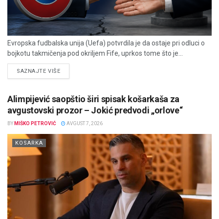
Evropska fudbalska unija (Uefa) potvrdila je da ostaje pri odluci o
bojkotu takmičenja pod okriljem Fife, uprkos tome što je...
DETAILS
SAZNAJTE VIŠE
Alimpijević saopštio širi spisak košarkaša za
avgustovski prozor – Jokić predvodi „orlove“
BY
MIŠKO PETROVIĆ
AVGUST 7, 2026
KOSARKA