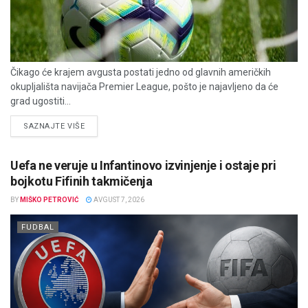
Čikago će krajem avgusta postati jedno od glavnih američkih
okupljališta navijača Premier League, pošto je najavljeno da će
grad ugostiti...
DETAILS
SAZNAJTE VIŠE
Uefa ne veruje u Infantinovo izvinjenje i ostaje pri
bojkotu Fifinih takmičenja
BY
MIŠKO PETROVIĆ
AVGUST 7, 2026
FUDBAL