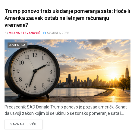
Trump ponovo traži ukidanje pomeranja sata: Hoće li
Amerika zauvek ostati na letnjem računanju
vremena?
BY
MILENA STEVANOVIĆ
AVGUST 6, 2026
AMERIKA
Predsednik SAD Donald Trump ponovo je pozvao američki Senat
da usvoji zakon kojim bi se ukinulo sezonsko pomeranje sata i...
DETAILS
SAZNAJTE VIŠE