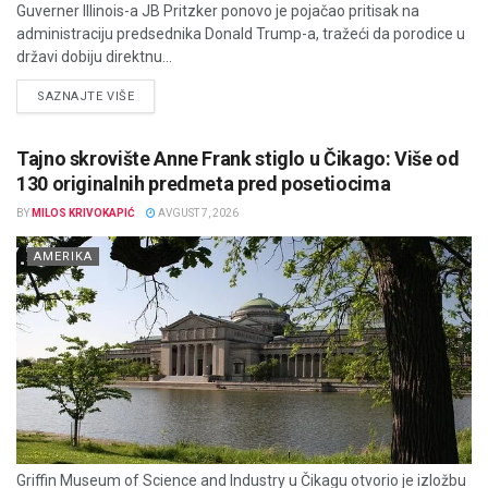
Guverner Illinois-a JB Pritzker ponovo je pojačao pritisak na
administraciju predsednika Donald Trump-a, tražeći da porodice u
državi dobiju direktnu...
DETAILS
SAZNAJTE VIŠE
Tajno skrovište Anne Frank stiglo u Čikago: Više od
130 originalnih predmeta pred posetiocima
BY
MILOS KRIVOKAPIĆ
AVGUST 7, 2026
AMERIKA
Griffin Museum of Science and Industry u Čikagu otvorio je izložbu