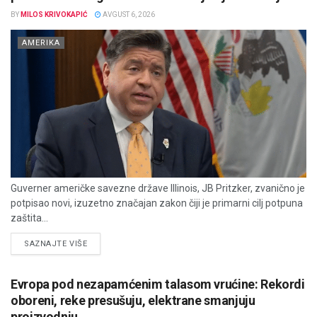
BY
MILOS KRIVOKAPIĆ
AVGUST 6, 2026
AMERIKA
Guverner američke savezne države Illinois, JB Pritzker, zvanično je
potpisao novi, izuzetno značajan zakon čiji je primarni cilj potpuna
zaštita...
DETAILS
SAZNAJTE VIŠE
Evropa pod nezapamćenim talasom vrućine: Rekordi
oboreni, reke presušuju, elektrane smanjuju
proizvodnju