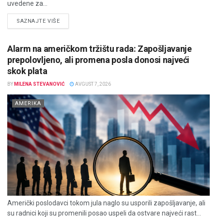
uvedene za...
DETAILS
SAZNAJTE VIŠE
Alarm na američkom tržištu rada: Zapošljavanje
prepolovljeno, ali promena posla donosi najveći
skok plata
BY
MILENA STEVANOVIĆ
AVGUST 7, 2026
AMERIKA
Američki poslodavci tokom jula naglo su usporili zapošljavanje, ali
su radnici koji su promenili posao uspeli da ostvare najveći rast...