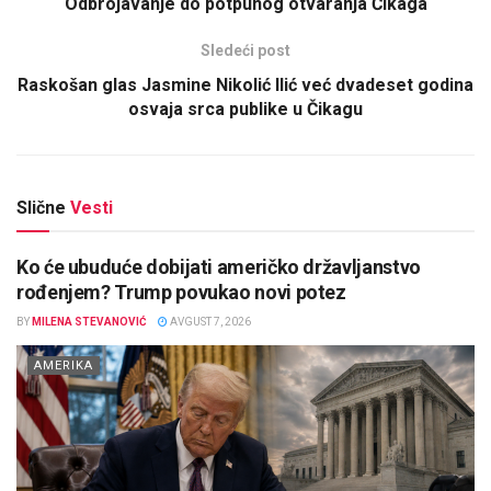
Odbrojavanje do potpunog otvaranja Čikaga
Sledeći post
Raskošan glas Jasmine Nikolić Ilić već dvadeset godina
osvaja srca publike u Čikagu
Slične
Vesti
Ko će ubuduće dobijati američko državljanstvo
rođenjem? Trump povukao novi potez
BY
MILENA STEVANOVIĆ
AVGUST 7, 2026
AMERIKA