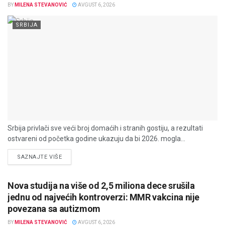
BY
MILENA STEVANOVIĆ
AVGUST 6, 2026
SRBIJA
Srbija privlači sve veći broj domaćih i stranih gostiju, a rezultati
ostvareni od početka godine ukazuju da bi 2026. mogla...
DETAILS
SAZNAJTE VIŠE
Nova studija na više od 2,5 miliona dece srušila
jednu od najvećih kontroverzi: MMR vakcina nije
povezana sa autizmom
BY
MILENA STEVANOVIĆ
AVGUST 6, 2026