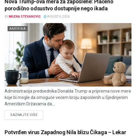
Nova Trump-ova mera za zaposlene: Plaćeno
porodično odsustvo dostupnije nego ikada
BY
MILENA STEVANOVIĆ
AVGUST 6, 2026
AMERIKA
Administracija predsednika Donalda Trump-a priprema nove mere
koje bi mogle da omoguće većem broju zaposlenih u Sjedinjenim
Američkim Državama da...
DETAILS
SAZNAJTE VIŠE
Potvrđen virus Zapadnog Nila blizu Čikaga – Lekar