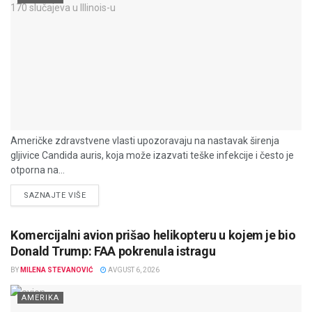
Američke zdravstvene vlasti upozoravaju na nastavak širenja
gljivice Candida auris, koja može izazvati teške infekcije i često je
otporna na...
DETAILS
SAZNAJTE VIŠE
Komercijalni avion prišao helikopteru u kojem je bio
Donald Trump: FAA pokrenula istragu
BY
MILENA STEVANOVIĆ
AVGUST 6, 2026
AMERIKA