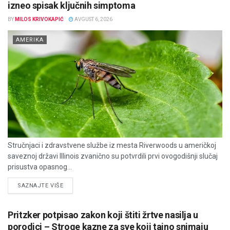
izneo spisak ključnih simptoma
BY
MILOS KRIVOKAPIĆ
AVGUST 6, 2026
AMERIKA
Stručnjaci i zdravstvene službe iz mesta Riverwoods u američkoj
saveznoj državi Illinois zvanično su potvrdili prvi ovogodišnji slučaj
prisustva opasnog...
DETAILS
SAZNAJTE VIŠE
Pritzker potpisao zakon koji štiti žrtve nasilja u
porodici – Stroge kazne za sve koji tajno snimaju