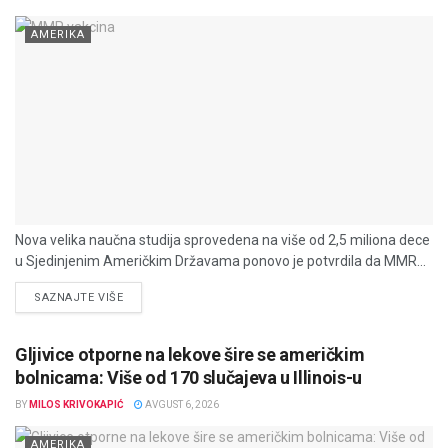
AMERIKA
Nova velika naučna studija sprovedena na više od 2,5 miliona dece
u Sjedinjenim Američkim Državama ponovo je potvrdila da MMR...
DETAILS
SAZNAJTE VIŠE
Gljivice otporne na lekove šire se američkim
bolnicama: Više od 170 slučajeva u Illinois-u
BY
MILOS KRIVOKAPIĆ
AVGUST 6, 2026
AMERIKA