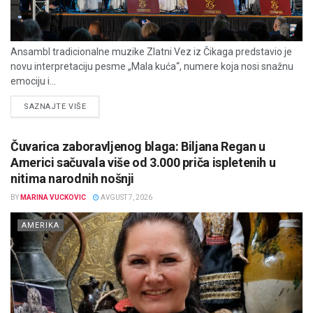
Ansambl tradicionalne muzike Zlatni Vez iz Čikaga predstavio je
novu interpretaciju pesme „Mala kuća“, numere koja nosi snažnu
emociju i...
DETAILS
SAZNAJTE VIŠE
Čuvarica zaboravljenog blaga: Biljana Regan u
Americi sačuvala više od 3.000 priča ispletenih u
nitima narodnih nošnji
BY
MARINA VUCKOVIC
AVGUST 7, 2026
AMERIKA