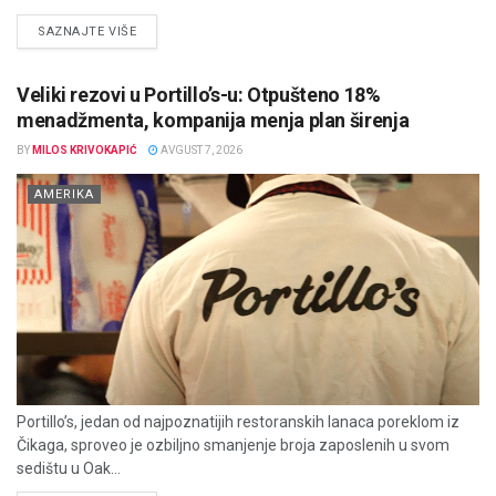
DETAILS
SAZNAJTE VIŠE
Veliki rezovi u Portillo’s-u: Otpušteno 18%
menadžmenta, kompanija menja plan širenja
BY
MILOS KRIVOKAPIĆ
AVGUST 7, 2026
AMERIKA
Portillo’s, jedan od najpoznatijih restoranskih lanaca poreklom iz
Čikaga, sproveo je ozbiljno smanjenje broja zaposlenih u svom
sedištu u Oak...