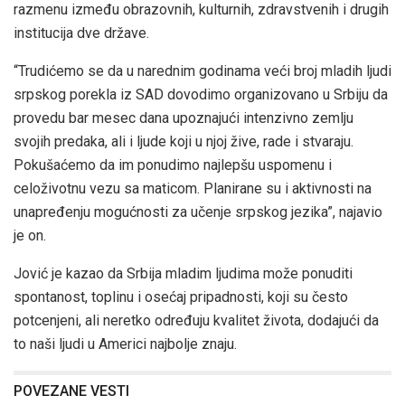
razmenu između obrazovnih, kulturnih, zdravstvenih i drugih
institucija dve države.
“Trudićemo se da u narednim godinama veći broj mladih ljudi
srpskog porekla iz SAD dovodimo organizovano u Srbiju da
provedu bar mesec dana upoznajući intenzivno zemlju
svojih predaka, ali i ljude koji u njoj žive, rade i stvaraju.
Pokušaćemo da im ponudimo najlepšu uspomenu i
celoživotnu vezu sa maticom. Planirane su i aktivnosti na
unapređenju mogućnosti za učenje srpskog jezika”, najavio
je on.
Jović je kazao da Srbija mladim ljudima može ponuditi
spontanost, toplinu i osećaj pripadnosti, koji su često
potcenjeni, ali neretko određuju kvalitet života, dodajući da
to naši ljudi u Americi najbolje znaju.
POVEZANE VESTI