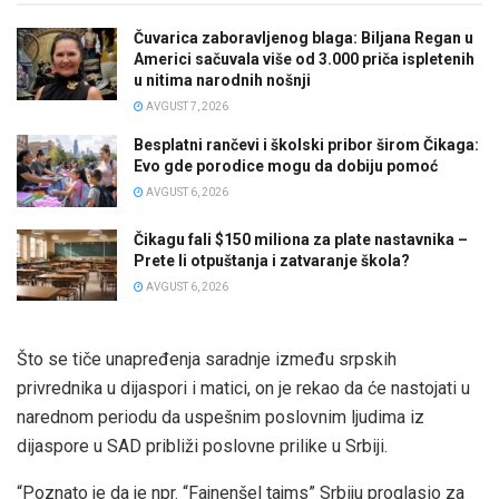
Čuvarica zaboravljenog blaga: Biljana Regan u
Americi sačuvala više od 3.000 priča ispletenih
u nitima narodnih nošnji
AVGUST 7, 2026
Besplatni rančevi i školski pribor širom Čikaga:
Evo gde porodice mogu da dobiju pomoć
AVGUST 6, 2026
Čikagu fali $150 miliona za plate nastavnika –
Prete li otpuštanja i zatvaranje škola?
AVGUST 6, 2026
Što se tiče unapređenja saradnje između srpskih
privrednika u dijaspori i matici, on je rekao da će nastojati u
narednom periodu da uspešnim poslovnim ljudima iz
dijaspore u SAD približi poslovne prilike u Srbiji.
“Poznato je da je npr. “Fajnenšel tajms” Srbiju proglasio za