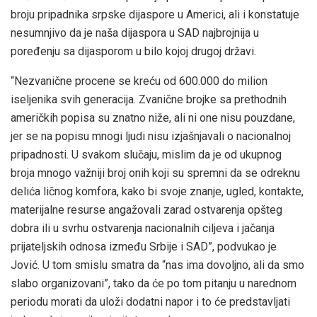
broju pripadnika srpske dijaspore u Americi, ali i konstatuje
nesumnjivo da je naša dijaspora u SAD najbrojnija u
poređenju sa dijasporom u bilo kojoj drugoj državi.
“Nezvanične procene se kreću od 600.000 do milion
iseljenika svih generacija. Zvanične brojke sa prethodnih
američkih popisa su znatno niže, ali ni one nisu pouzdane,
jer se na popisu mnogi ljudi nisu izjašnjavali o nacionalnoj
pripadnosti. U svakom slučaju, mislim da je od ukupnog
broja mnogo važniji broj onih koji su spremni da se odreknu
delića ličnog komfora, kako bi svoje znanje, ugled, kontakte,
materijalne resurse angažovali zarad ostvarenja opšteg
dobra ili u svrhu ostvarenja nacionalnih ciljeva i jačanja
prijateljskih odnosa između Srbije i SAD”, podvukao je
Jović. U tom smislu smatra da “nas ima dovoljno, ali da smo
slabo organizovani”, tako da će po tom pitanju u narednom
periodu morati da uloži dodatni napor i to će predstavljati