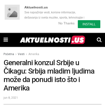
Aktuelnosti.us
Sve najvažnije vesti, korisne informacije,
dešavanja iz sveta muzike, sporta, tehnologije i
još mnogo toga zanimljivog.
No Thanks
INSTALL
Početna
Vesti
Amerika
Generalni konzul Srbije u
Čikagu: Srbija mladim ljudima
može da ponudi isto što i
Amerika
jun 8, 2021