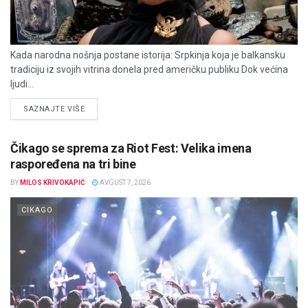
Kada narodna nošnja postane istorija: Srpkinja koja je balkansku
tradiciju iz svojih vitrina donela pred američku publiku Dok većina
ljudi...
DETAILS
SAZNAJTE VIŠE
Čikago se sprema za Riot Fest: Velika imena
raspoređena na tri bine
BY
MILOS KRIVOKAPIĆ
AVGUST 7, 2026
CIKAGO