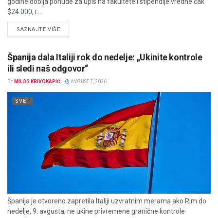
godine dobija ponude za upis na fakultete i stipendije vredne čak
$24.000, i...
DETAILS
SAZNAJTE VIŠE
Španija dala Italiji rok do nedelje: „Ukinite kontrole
ili sledi naš odgovor“
BY
MILOS KRIVOKAPIĆ
AVGUST 7, 2026
SVET
Španija je otvoreno zapretila Italiji uzvratnim merama ako Rim do
nedelje, 9. avgusta, ne ukine privremene granične kontrole