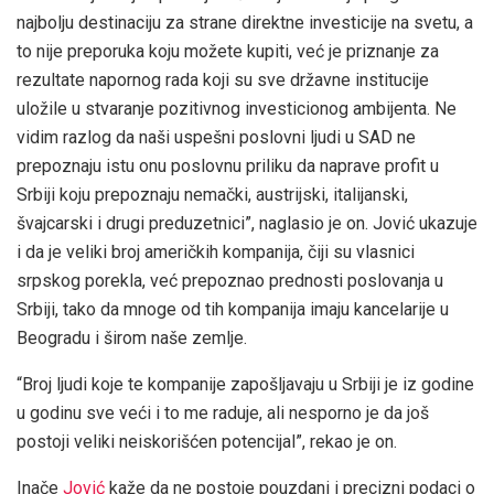
najbolju destinaciju za strane direktne investicije na svetu, a
to nije preporuka koju možete kupiti, već je priznanje za
rezultate napornog rada koji su sve državne institucije
uložile u stvaranje pozitivnog investicionog ambijenta. Ne
vidim razlog da naši uspešni poslovni ljudi u SAD ne
prepoznaju istu onu poslovnu priliku da naprave profit u
Srbiji koju prepoznaju nemački, austrijski, italijanski,
švajcarski i drugi preduzetnici”, naglasio je on. Jović ukazuje
i da je veliki broj američkih kompanija, čiji su vlasnici
srpskog porekla, već prepoznao prednosti poslovanja u
Srbiji, tako da mnoge od tih kompanija imaju kancelarije u
Beogradu i širom naše zemlje.
“Broj ljudi koje te kompanije zapošljavaju u Srbiji je iz godine
u godinu sve veći i to me raduje, ali nesporno je da još
postoji veliki neiskorišćen potencijal”, rekao je on.
Inače
Jović
kaže da ne postoje pouzdani i precizni podaci o