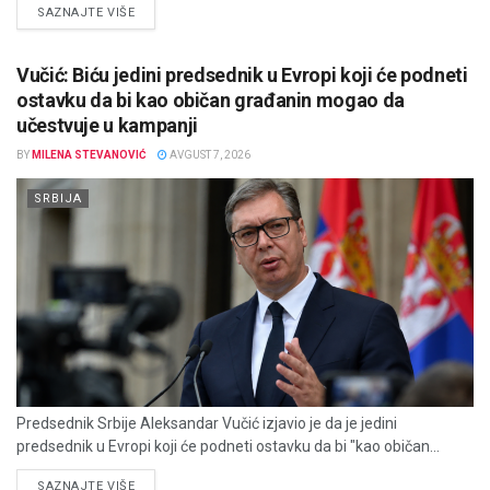
DETAILS
SAZNAJTE VIŠE
Vučić: Biću jedini predsednik u Evropi koji će podneti
ostavku da bi kao običan građanin mogao da
učestvuje u kampanji
BY
MILENA STEVANOVIĆ
AVGUST 7, 2026
SRBIJA
Predsednik Srbije Aleksandar Vučić izjavio je da je jedini
predsednik u Evropi koji će podneti ostavku da bi "kao običan...
DETAILS
SAZNAJTE VIŠE