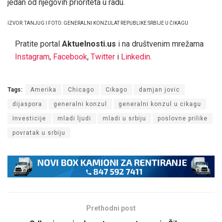
jedan od njegovih prioriteta u radu.
IZVOR: TANJUG I FOTO: GENERALNI KONZULAT REPUBLIKE SRBIJE U ČIKAGU
Pratite portal
Aktuelnosti.us
i na društvenim mrežama
Instagram
,
Facebook
,
Twitter
i
Linkedin
.
Tags:
Amerika
Chicago
Cikago
damjan jovic
dijaspora
generalni konzul
generalni konzul u cikagu
Investicije
mladi ljudi
mladi u srbiju
poslovne prilike
povratak u srbiju
Prethodni post