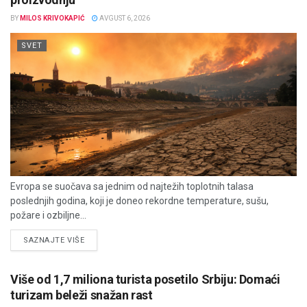
BY
MILOS KRIVOKAPIĆ
AVGUST 6, 2026
SVET
Evropa se suočava sa jednim od najtežih toplotnih talasa
poslednjih godina, koji je doneo rekordne temperature, sušu,
požare i ozbiljne...
DETAILS
SAZNAJTE VIŠE
Više od 1,7 miliona turista posetilo Srbiju: Domaći
turizam beleži snažan rast