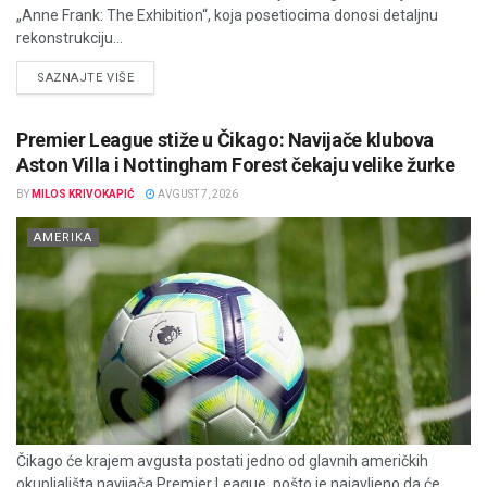
„Anne Frank: The Exhibition“, koja posetiocima donosi detaljnu
rekonstrukciju...
DETAILS
SAZNAJTE VIŠE
Premier League stiže u Čikago: Navijače klubova
Aston Villa i Nottingham Forest čekaju velike žurke
BY
MILOS KRIVOKAPIĆ
AVGUST 7, 2026
AMERIKA
Čikago će krajem avgusta postati jedno od glavnih američkih
okupljališta navijača Premier League, pošto je najavljeno da će