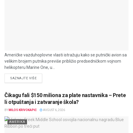
Američke vazduhoplovne vlasti istražuju kako se putnički avion sa
velikim brojem putnika previše približio predsedničkom vojnom
helikopteru Marine One, u...
DETAILS
SAZNAJTE VIŠE
Čikagu fali $150 miliona za plate nastavnika – Prete
li otpuštanja i zatvaranje škola?
BY
MILOS KRIVOKAPIĆ
AVGUST 6, 2026
AMERIKA