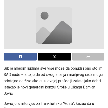
Srbija mladim ljudima sve više može da ponudi i ono što im
SAD nude – a to je da od svog znanja i marljivog rada mogu
pristojno da žive ako su u svojoj profesiji zaista jako dobri,
istakao je novi generalni konzul Srbije u Čikagu Damjan
Jović.
Jović je, u intervjuu za frankfurtske “Vesti”, kazao da u