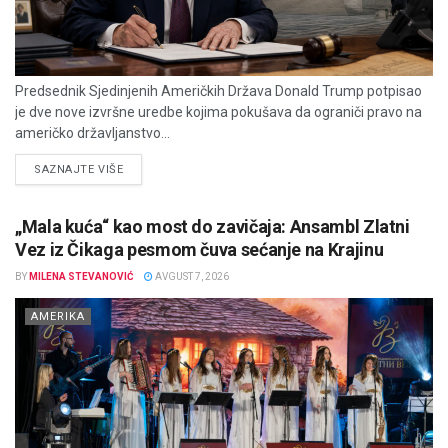
Predsednik Sjedinjenih Američkih Država Donald Trump potpisao
je dve nove izvršne uredbe kojima pokušava da ograniči pravo na
američko državljanstvo...
DETAILS
SAZNAJTE VIŠE
„Mala kuća“ kao most do zavičaja: Ansambl Zlatni
Vez iz Čikaga pesmom čuva sećanje na Krajinu
BY
MILENA STEVANOVIĆ
AVGUST 7, 2026
AMERIKA