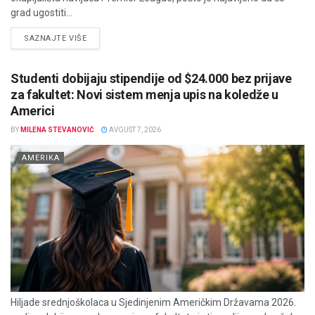
grad ugostiti...
DETAILS
SAZNAJTE VIŠE
Studenti dobijaju stipendije od $24.000 bez prijave
za fakultet: Novi sistem menja upis na koledže u
Americi
BY
MILENA STEVANOVIĆ
AVGUST 7, 2026
AMERIKA
Hiljade srednjoškolaca u Sjedinjenim Američkim Državama 2026.