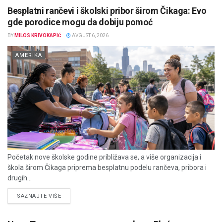
Besplatni rančevi i školski pribor širom Čikaga: Evo
gde porodice mogu da dobiju pomoć
BY
MILOS KRIVOKAPIĆ
AVGUST 6, 2026
AMERIKA
Početak nove školske godine približava se, a više organizacija i
škola širom Čikaga priprema besplatnu podelu rančeva, pribora i
drugih...
DETAILS
SAZNAJTE VIŠE