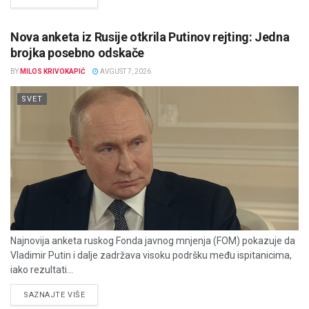
Nova anketa iz Rusije otkrila Putinov rejting: Jedna
brojka posebno odskače
BY
MILOS KRIVOKAPIĆ
AVGUST 7, 2026
SVET
Najnovija anketa ruskog Fonda javnog mnjenja (FOM) pokazuje da
Vladimir Putin i dalje zadržava visoku podršku među ispitanicima,
iako rezultati...
DETAILS
SAZNAJTE VIŠE