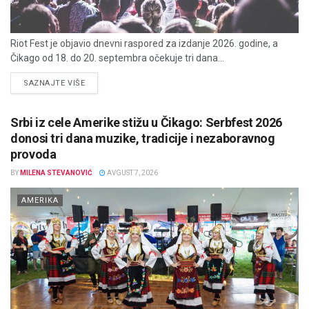
Riot Fest je objavio dnevni raspored za izdanje 2026. godine, a
Čikago od 18. do 20. septembra očekuje tri dana...
DETAILS
SAZNAJTE VIŠE
Srbi iz cele Amerike stižu u Čikago: Serbfest 2026
donosi tri dana muzike, tradicije i nezaboravnog
provoda
BY
MILENA STEVANOVIĆ
AVGUST 7, 2026
AMERIKA