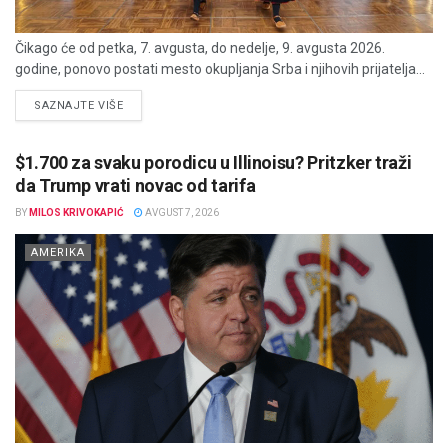
Čikago će od petka, 7. avgusta, do nedelje, 9. avgusta 2026.
godine, ponovo postati mesto okupljanja Srba i njihovih prijatelja...
DETAILS
SAZNAJTE VIŠE
$1.700 za svaku porodicu u Illinoisu? Pritzker traži
da Trump vrati novac od tarifa
BY
MILOS KRIVOKAPIĆ
AVGUST 7, 2026
AMERIKA