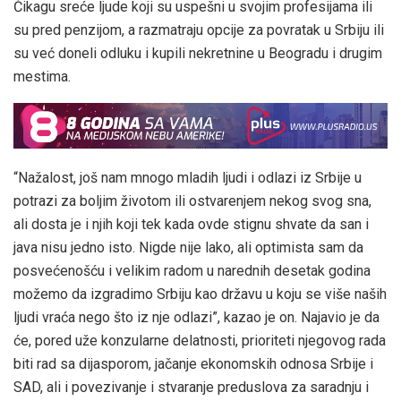
Čikagu sreće ljude koji su uspešni u svojim profesijama ili
su pred penzijom, a razmatraju opcije za povratak u Srbiju ili
su već doneli odluku i kupili nekretnine u Beogradu i drugim
mestima.
“Nažalost, još nam mnogo mladih ljudi i odlazi iz Srbije u
potrazi za boljim životom ili ostvarenjem nekog svog sna,
ali dosta je i njih koji tek kada ovde stignu shvate da san i
java nisu jedno isto. Nigde nije lako, ali optimista sam da
posvećenošću i velikim radom u narednih desetak godina
možemo da izgradimo Srbiju kao državu u koju se više naših
ljudi vraća nego što iz nje odlazi”, kazao je on. Najavio je da
će, pored uže konzularne delatnosti, prioriteti njegovog rada
biti rad sa dijasporom, jačanje ekonomskih odnosa Srbije i
SAD, ali i povezivanje i stvaranje preduslova za saradnju i