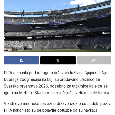
FIFA se našla pod istragom državnih tužilaca Njujorka i Nju
Džersija zbog načina na koji su prodavane ulaznice za
Svetsko prvenstvo 2026, posebno za utakmice koje će se
igrati na MetLife Stadium-u, uključujući i veliko finale turnira.
Vlasti dve američke savezne države izdale su sudski poziv
FIFA nakon što su se pojavile optužbe da su navijači