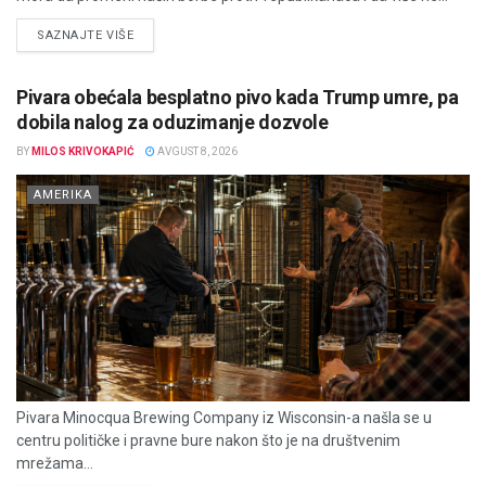
DETAILS
SAZNAJTE VIŠE
Pivara obećala besplatno pivo kada Trump umre, pa
dobila nalog za oduzimanje dozvole
BY
MILOS KRIVOKAPIĆ
AVGUST 8, 2026
AMERIKA
Pivara Minocqua Brewing Company iz Wisconsin-a našla se u
centru političke i pravne bure nakon što je na društvenim
mrežama...