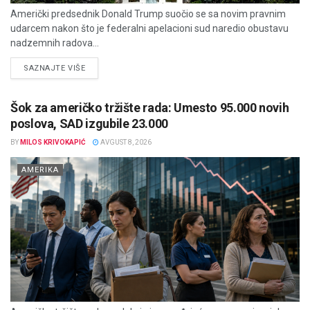
Američki predsednik Donald Trump suočio se sa novim pravnim
udarcem nakon što je federalni apelacioni sud naredio obustavu
nadzemnih radova...
DETAILS
SAZNAJTE VIŠE
Šok za američko tržište rada: Umesto 95.000 novih
poslova, SAD izgubile 23.000
BY
MILOS KRIVOKAPIĆ
AVGUST 8, 2026
AMERIKA