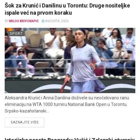
Šok za Krunić i Danilinu u Torontu: Druge nositeljke
ispale već na prvom koraku
BY
MILOS KRIVOKAPIĆ
AVGUST 8, 2026
SPORT
Aleksandra Krunić i Anna Danilina doživele su neočekivano ranu
eliminaciju na WTA 1000 turniru National Bank Open u Torontu.
Srpsko-kazahstanski...
DETAILS
SAZNAJTE VIŠE