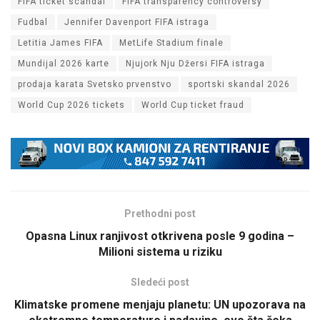
FIFA ticket scandal
FIFA transparency controversy
Fudbal
Jennifer Davenport FIFA istraga
Letitia James FIFA
MetLife Stadium finale
Mundijal 2026 karte
Njujork Nju Džersi FIFA istraga
prodaja karata Svetsko prvenstvo
sportski skandal 2026
World Cup 2026 tickets
World Cup ticket fraud
Prethodni post
Opasna Linux ranjivost otkrivena posle 9 godina –
Milioni sistema u riziku
Sledeći post
Klimatske promene menjaju planetu: UN upozorava na