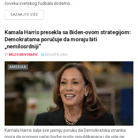
čoveka svetskog fudbala dodatno...
DETAILS
SAZNAJTE VIŠE
Kamala Harris presekla sa Biden-ovom strategijom:
Demokratama poručuje da moraju biti
„nemilosrdniji“
BY
MILOS KRIVOKAPIĆ
AVGUST 8, 2026
AMERIKA
Kamala Harris šalje sve jasniju poruku da Demokratska stranka
mora da promeni način borbe protiv republikanaca i da više ne...