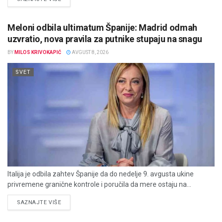
Meloni odbila ultimatum Španije: Madrid odmah
uzvratio, nova pravila za putnike stupaju na snagu
BY
MILOS KRIVOKAPIĆ
AVGUST 8, 2026
SVET
Italija je odbila zahtev Španije da do nedelje 9. avgusta ukine
privremene granične kontrole i poručila da mere ostaju na...
DETAILS
SAZNAJTE VIŠE