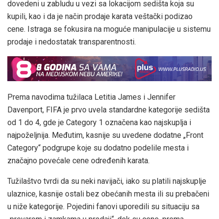
dovedeni u zabludu u vezi sa lokacijom sedišta koja su
kupili, kao i da je način prodaje karata veštački podizao
cene. Istraga se fokusira na moguće manipulacije u sistemu
prodaje i nedostatak transparentnosti.
Prema navodima tužilaca Letitia James i Jennifer
Davenport, FIFA je prvo uvela standardne kategorije sedišta
od 1 do 4, gde je Category 1 označena kao najskuplja i
najpoželjnija. Međutim, kasnije su uvedene dodatne „Front
Category“ podgrupe koje su dodatno podelile mesta i
značajno povećale cene određenih karata.
Tužilaštvo tvrdi da su neki navijači, iako su platili najskuplje
ulaznice, kasnije ostali bez obećanih mesta ili su prebačeni
u niže kategorije. Pojedini fanovi uporedili su situaciju sa