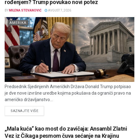
rođenjem? Trump povukao novi potez
BY
MILENA STEVANOVIĆ
AVGUST 7, 2026
AMERIKA
Predsednik Sjedinjenih Američkih Država Donald Trump potpisao
je dve nove izvršne uredbe kojima pokušava da ograniči pravo na
američko državljanstvo...
DETAILS
SAZNAJTE VIŠE
„Mala kuća“ kao most do zavičaja: Ansambl Zlatni
Vez iz Čikaga pesmom čuva sećanje na Krajinu