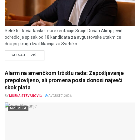
Selektor košarkaške reprezentacije Srbije Dušan Alimpijević
odredio je spisak od 18 kandidata za avgustovske utakmice
drugog kruga kvalifikacija za Svetsko...
DETAILS
SAZNAJTE VIŠE
Alarm na američkom tržištu rada: Zapošljavanje
prepolovljeno, ali promena posla donosi najveći
skok plata
BY
MILENA STEVANOVIĆ
AVGUST 7, 2026
AMERIKA