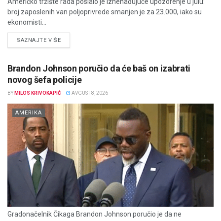
Američko tržište rada poslalo je iznenađujuće upozorenje u julu:
broj zaposlenih van poljoprivrede smanjen je za 23.000, iako su
ekonomisti...
DETAILS
SAZNAJTE VIŠE
Brandon Johnson poručio da će baš on izabrati
novog šefa policije
BY
MILOS KRIVOKAPIĆ
AVGUST 8, 2026
AMERIKA
Gradonačelnik Čikaga Brandon Johnson poručio je da ne