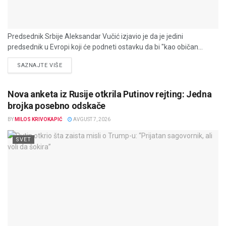
Predsednik Srbije Aleksandar Vučić izjavio je da je jedini
predsednik u Evropi koji će podneti ostavku da bi "kao običan...
DETAILS
SAZNAJTE VIŠE
Nova anketa iz Rusije otkrila Putinov rejting: Jedna
brojka posebno odskače
BY
MILOS KRIVOKAPIĆ
AVGUST 7, 2026
SVET