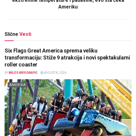
ekstremne temperature i padavine, evo šta čeka
Ameriku
Slične
Vesti
Six Flags Great America sprema veliku
transformaciju: Stiže 9 atrakcija i novi spektakularni
roller coaster
BY
MILOS KRIVOKAPIĆ
AVGUST 8, 2026
AMERIKA