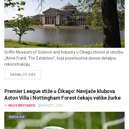
Griffin Museum of Science and Industry u Čikagu otvorio je izložbu
„Anne Frank: The Exhibition“, koja posetiocima donosi detaljnu
rekonstrukciju...
DETAILS
SAZNAJTE VIŠE
Premier League stiže u Čikago: Navijače klubova
Aston Villa i Nottingham Forest čekaju velike žurke
BY
MILOS KRIVOKAPIĆ
AVGUST 7, 2026
AMERIKA