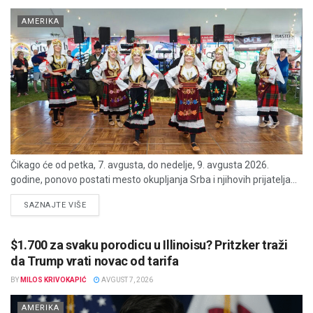
AMERIKA
Čikago će od petka, 7. avgusta, do nedelje, 9. avgusta 2026.
godine, ponovo postati mesto okupljanja Srba i njihovih prijatelja...
DETAILS
SAZNAJTE VIŠE
$1.700 za svaku porodicu u Illinoisu? Pritzker traži
da Trump vrati novac od tarifa
BY
MILOS KRIVOKAPIĆ
AVGUST 7, 2026
AMERIKA