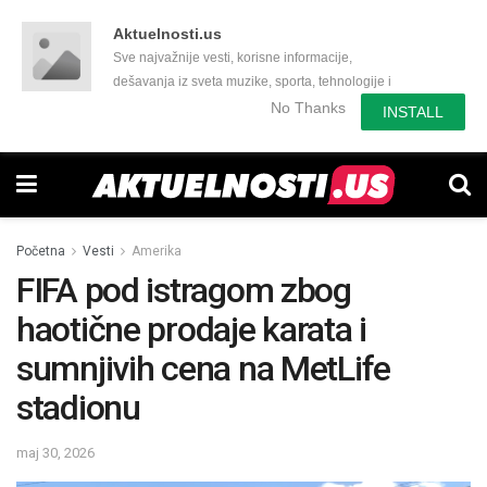
Aktuelnosti.us
Sve najvažnije vesti, korisne informacije,
dešavanja iz sveta muzike, sporta, tehnologije i
još mnogo toga zanimljivog.
No Thanks
INSTALL
Početna
Vesti
Amerika
FIFA pod istragom zbog
haotične prodaje karata i
sumnjivih cena na MetLife
stadionu
maj 30, 2026