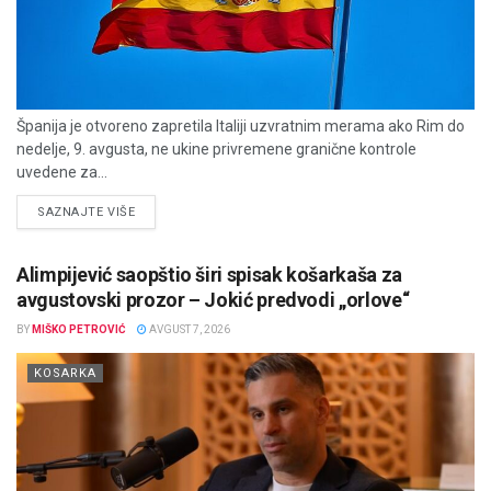
Španija je otvoreno zapretila Italiji uzvratnim merama ako Rim do
nedelje, 9. avgusta, ne ukine privremene granične kontrole
uvedene za...
DETAILS
SAZNAJTE VIŠE
Alimpijević saopštio širi spisak košarkaša za
avgustovski prozor – Jokić predvodi „orlove“
BY
MIŠKO PETROVIĆ
AVGUST 7, 2026
KOSARKA