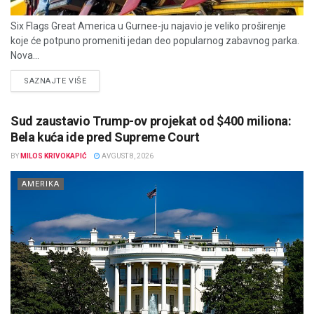
Six Flags Great America u Gurnee-ju najavio je veliko proširenje
koje će potpuno promeniti jedan deo popularnog zabavnog parka.
Nova...
DETAILS
SAZNAJTE VIŠE
Sud zaustavio Trump-ov projekat od $400 miliona:
Bela kuća ide pred Supreme Court
BY
MILOS KRIVOKAPIĆ
AVGUST 8, 2026
AMERIKA