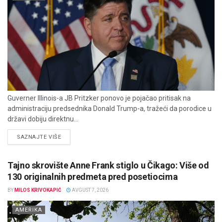
Guverner Illinois-a JB Pritzker ponovo je pojačao pritisak na
administraciju predsednika Donald Trump-a, tražeći da porodice u
državi dobiju direktnu...
DETAILS
SAZNAJTE VIŠE
Tajno skrovište Anne Frank stiglo u Čikago: Više od
130 originalnih predmeta pred posetiocima
BY
MILOS KRIVOKAPIĆ
AVGUST 7, 2026
AMERIKA