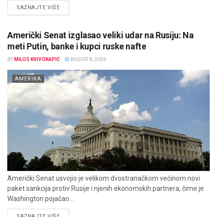
DETAILS
SAZNAJTE VIŠE
Američki Senat izglasao veliki udar na Rusiju: Na
meti Putin, banke i kupci ruske nafte
BY
MILOS KRIVOKAPIĆ
AVGUST 8, 2026
AMERIKA
Američki Senat usvojio je velikom dvostranačkom većinom novi
paket sankcija protiv Rusije i njenih ekonomskih partnera, čime je
Washington pojačao...
DETAILS
SAZNAJTE VIŠE