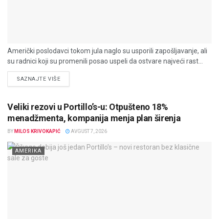
Američki poslodavci tokom jula naglo su usporili zapošljavanje, ali
su radnici koji su promenili posao uspeli da ostvare najveći rast...
DETAILS
SAZNAJTE VIŠE
Veliki rezovi u Portillo’s-u: Otpušteno 18%
menadžmenta, kompanija menja plan širenja
BY
MILOS KRIVOKAPIĆ
AVGUST 7, 2026
AMERIKA