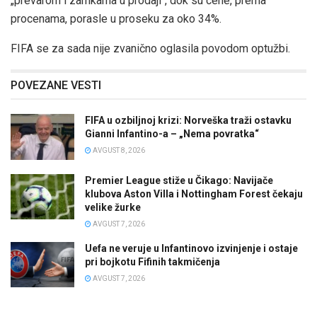
„prevarom i zamkama u prodaji“, dok su cene, prema
procenama, porasle u proseku za oko 34%.
FIFA se za sada nije zvanično oglasila povodom optužbi.
POVEZANE VESTI
FIFA u ozbiljnoj krizi: Norveška traži ostavku
Gianni Infantino-a – „Nema povratka“
AVGUST 8, 2026
Premier League stiže u Čikago: Navijače
klubova Aston Villa i Nottingham Forest čekaju
velike žurke
AVGUST 7, 2026
Uefa ne veruje u Infantinovo izvinjenje i ostaje
pri bojkotu Fifinih takmičenja
AVGUST 7, 2026