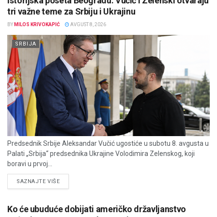
Istorijska poseta Beogradu: Vučić i Zelenski otvaraju
tri važne teme za Srbiju i Ukrajinu
BY
MILOS KRIVOKAPIĆ
AVGUST 8, 2026
SRBIJA
Predsednik Srbije Aleksandar Vučić ugostiće u subotu 8. avgusta u
Palati „Srbija“ predsednika Ukrajine Volodimira Zelenskog, koji
boravi u prvoj...
DETAILS
SAZNAJTE VIŠE
Ko će ubuduće dobijati američko državljanstvo