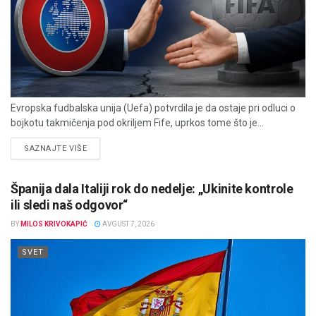
Evropska fudbalska unija (Uefa) potvrdila je da ostaje pri odluci o
bojkotu takmičenja pod okriljem Fife, uprkos tome što je...
DETAILS
SAZNAJTE VIŠE
Španija dala Italiji rok do nedelje: „Ukinite kontrole
ili sledi naš odgovor“
BY
MILOS KRIVOKAPIĆ
AVGUST 7, 2026
SVET