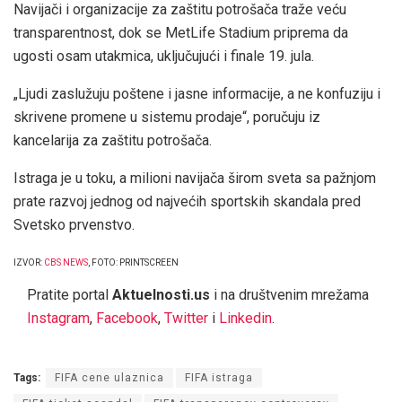
Navijači i organizacije za zaštitu potrošača traže veću
transparentnost, dok se MetLife Stadium priprema da
ugosti osam utakmica, uključujući i finale 19. jula.
„Ljudi zaslužuju poštene i jasne informacije, a ne konfuziju i
skrivene promene u sistemu prodaje“, poručuju iz
kancelarija za zaštitu potrošača.
Istraga je u toku, a milioni navijača širom sveta sa pažnjom
prate razvoj jednog od najvećih sportskih skandala pred
Svetsko prvenstvo.
IZVOR:
CBS NEWS
, FOTO: PRINTSCREEN
Pratite portal
Aktuelnosti.us
i na društvenim mrežama
Instagram
,
Facebook
,
Twitter
i
Linkedin
.
Tags:
FIFA cene ulaznica
FIFA istraga