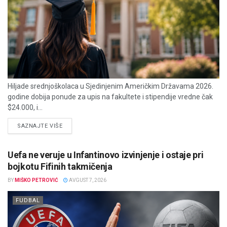
Hiljade srednjoškolaca u Sjedinjenim Američkim Državama 2026.
godine dobija ponude za upis na fakultete i stipendije vredne čak
$24.000, i...
DETAILS
SAZNAJTE VIŠE
Uefa ne veruje u Infantinovo izvinjenje i ostaje pri
bojkotu Fifinih takmičenja
BY
MIŠKO PETROVIĆ
AVGUST 7, 2026
FUDBAL