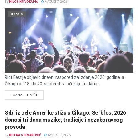
BY
MILOS KRIVOKAPIĆ
AVGUST 7, 2026
CIKAGO
Riot Fest je objavio dnevni raspored za izdanje 2026. godine, a
Čikago od 18. do 20. septembra očekuje tri dana...
DETAILS
SAZNAJTE VIŠE
Srbi iz cele Amerike stižu u Čikago: Serbfest 2026
donosi tri dana muzike, tradicije i nezaboravnog
provoda
BY
MILENA STEVANOVIĆ
AVGUST 7, 2026