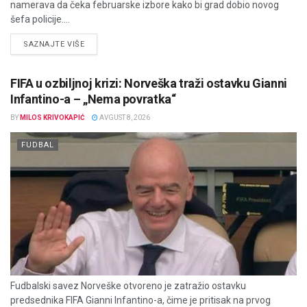
namerava da čeka februarske izbore kako bi grad dobio novog
šefa policije....
DETAILS
SAZNAJTE VIŠE
FIFA u ozbiljnoj krizi: Norveška traži ostavku Gianni
Infantino-a – „Nema povratka“
BY
MILOS KRIVOKAPIĆ
AVGUST 8, 2026
FUDBAL
Fudbalski savez Norveške otvoreno je zatražio ostavku
predsednika FIFA Gianni Infantino-a, čime je pritisak na prvog