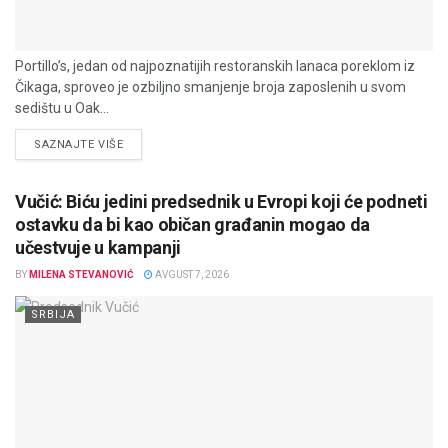
Portillo’s, jedan od najpoznatijih restoranskih lanaca poreklom iz
Čikaga, sproveo je ozbiljno smanjenje broja zaposlenih u svom
sedištu u Oak...
DETAILS
SAZNAJTE VIŠE
Vučić: Biću jedini predsednik u Evropi koji će podneti
ostavku da bi kao običan građanin mogao da
učestvuje u kampanji
BY
MILENA STEVANOVIĆ
AVGUST 7, 2026
SRBIJA