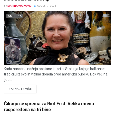
BY
MARINA VUCKOVIC
AVGUST 7, 2026
AMERIKA
Kada narodna nošnja postane istorija: Srpkinja koja je balkansku
tradiciju iz svojih vitrina donela pred američku publiku Dok većina
ljudi...
DETAILS
SAZNAJTE VIŠE
Čikago se sprema za Riot Fest: Velika imena
raspoređena na tri bine