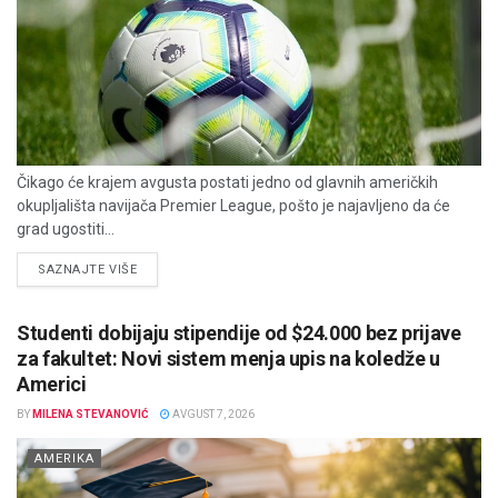
Čikago će krajem avgusta postati jedno od glavnih američkih
okupljališta navijača Premier League, pošto je najavljeno da će
grad ugostiti...
DETAILS
SAZNAJTE VIŠE
Studenti dobijaju stipendije od $24.000 bez prijave
za fakultet: Novi sistem menja upis na koledže u
Americi
BY
MILENA STEVANOVIĆ
AVGUST 7, 2026
AMERIKA