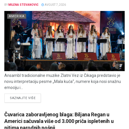
BY
MILENA STEVANOVIĆ
AVGUST 7, 2026
AMERIKA
Ansambl tradicionalne muzike Zlatni Vez iz Čikaga predstavio je
novu interpretaciju pesme „Mala kuća“, numere koja nosi snažnu
emociju i...
DETAILS
SAZNAJTE VIŠE
Čuvarica zaboravljenog blaga: Biljana Regan u
Americi sačuvala više od 3.000 priča ispletenih u
nitima narodnih nošnji