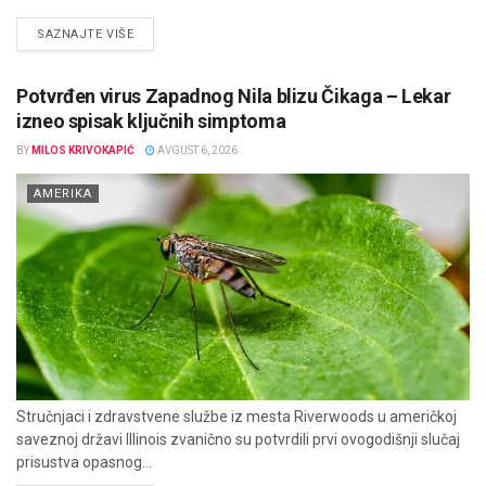
DETAILS
SAZNAJTE VIŠE
Potvrđen virus Zapadnog Nila blizu Čikaga – Lekar
izneo spisak ključnih simptoma
BY
MILOS KRIVOKAPIĆ
AVGUST 6, 2026
AMERIKA
Stručnjaci i zdravstvene službe iz mesta Riverwoods u američkoj
saveznoj državi Illinois zvanično su potvrdili prvi ovogodišnji slučaj
prisustva opasnog...