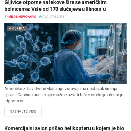
Gljivice otporne na lekove šire se američkim
bolnicama: Više od 170 slučajeva u Illinois-u
BY
MILOS KRIVOKAPIĆ
AVGUST 6, 2026
AMERIKA
Američke zdravstvene vlasti upozoravaju na nastavak širenja
gljivice Candida auris, koja može izazvati teške infekcije i često je
otporna na...
DETAILS
SAZNAJTE VIŠE
Komercijalni avion prišao helikopteru u kojem je bio