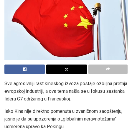
Sve agresivniji rast kineskog izvoza postaje ozbiljna pretnja
evropskoj industriji, a ova tema našla se u fokusu sastanka
lidera G7 održanog u Francuskoj.
Iako Kina nije direktno pomenuta u zvaničnom saopštenju,
jasno je da su upozorenja o „globalnim neravnotežama“
usmerena upravo ka Pekingu.