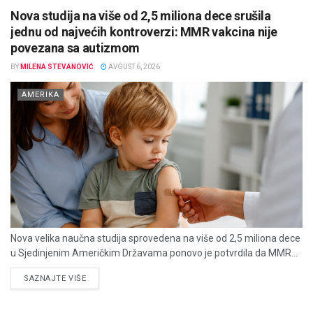
Nova studija na više od 2,5 miliona dece srušila
jednu od najvećih kontroverzi: MMR vakcina nije
povezana sa autizmom
BY
MILENA STEVANOVIĆ
AVGUST 6, 2026
AMERIKA
Nova velika naučna studija sprovedena na više od 2,5 miliona dece
u Sjedinjenim Američkim Državama ponovo je potvrdila da MMR...
DETAILS
SAZNAJTE VIŠE