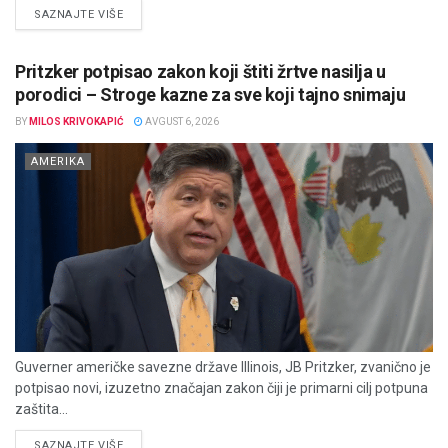
DETAILS
SAZNAJTE VIŠE
Pritzker potpisao zakon koji štiti žrtve nasilja u
porodici – Stroge kazne za sve koji tajno snimaju
BY
MILOS KRIVOKAPIĆ
AVGUST 6, 2026
AMERIKA
Guverner američke savezne države Illinois, JB Pritzker, zvanično je
potpisao novi, izuzetno značajan zakon čiji je primarni cilj potpuna
zaštita...
DETAILS
SAZNAJTE VIŠE