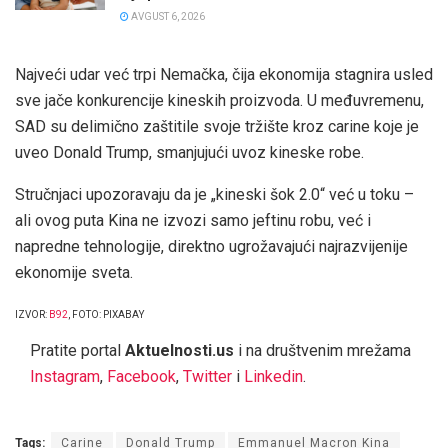
AVGUST 6, 2026
Najveći udar već trpi Nemačka, čija ekonomija stagnira usled
sve jače konkurencije kineskih proizvoda. U međuvremenu,
SAD su delimično zaštitile svoje tržište kroz carine koje je
uveo Donald Trump, smanjujući uvoz kineske robe.
Stručnjaci upozoravaju da je „kineski šok 2.0“ već u toku –
ali ovog puta Kina ne izvozi samo jeftinu robu, već i
napredne tehnologije, direktno ugrožavajući najrazvijenije
ekonomije sveta.
IZVOR:
B92
, FOTO: PIXABAY
Pratite portal
Aktuelnosti.us
i na društvenim mrežama
Instagram
,
Facebook
,
Twitter
i
Linkedin
.
Tags:
Carine
Donald Trump
Emmanuel Macron Kina