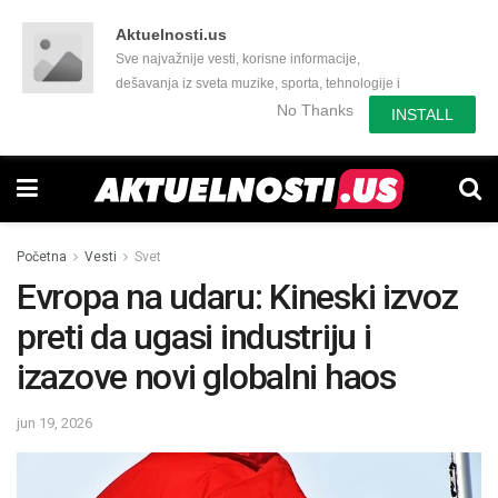
Aktuelnosti.us
Sve najvažnije vesti, korisne informacije,
dešavanja iz sveta muzike, sporta, tehnologije i
još mnogo toga zanimljivog.
No Thanks
INSTALL
Početna
Vesti
Svet
Evropa na udaru: Kineski izvoz
preti da ugasi industriju i
izazove novi globalni haos
jun 19, 2026