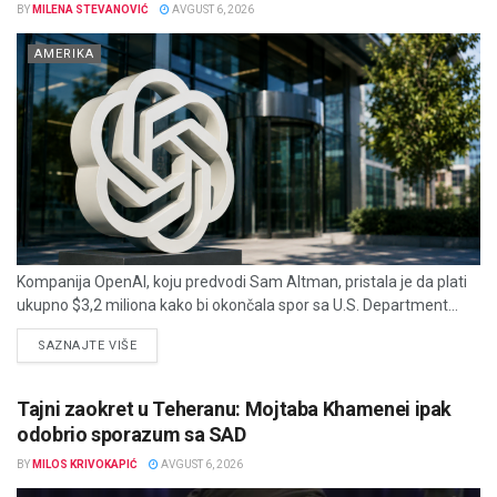
BY
MILENA STEVANOVIĆ
AVGUST 6, 2026
AMERIKA
Kompanija OpenAI, koju predvodi Sam Altman, pristala je da plati
ukupno $3,2 miliona kako bi okončala spor sa U.S. Department...
DETAILS
SAZNAJTE VIŠE
Tajni zaokret u Teheranu: Mojtaba Khamenei ipak
odobrio sporazum sa SAD
BY
MILOS KRIVOKAPIĆ
AVGUST 6, 2026