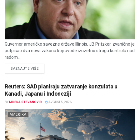
Guverner američke savezne države Illinois, JB Pritzker, zvanično je
potpisao dva nova zakona koji uvode izuzetno strogu kontrolu nad
radom...
DETAILS
SAZNAJTE VIŠE
Reuters: SAD planiraju zatvaranje konzulata u
Kanadi, Japanu i Indoneziji
BY
MILENA STEVANOVIĆ
AVGUST 5, 2026
AMERIKA