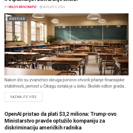
BY
MILOS KRIVOKAPIĆ
AVGUST 6, 2026
AMERIKA
Nakon što su zvaničnici okruga ponovo otvorili pitanje finansijske
stabilnosti, javnost u Čikagu ostala je u šoku. Školski odbor grada...
DETAILS
SAZNAJTE VIŠE
OpenAI pristao da plati $3,2 miliona: Trump-ovo
Ministarstvo pravde optužilo kompaniju za
diskriminaciju američkih radnika