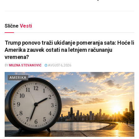
Slične
Vesti
Trump ponovo traži ukidanje pomeranja sata: Hoće li
Amerika zauvek ostati na letnjem računanju
vremena?
BY
MILENA STEVANOVIĆ
AVGUST 6, 2026
AMERIKA