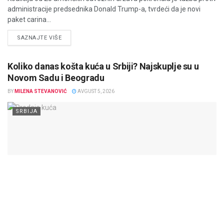
administracije predsednika Donald Trump-a, tvrdeći da je novi
paket carina...
DETAILS
SAZNAJTE VIŠE
Koliko danas košta kuća u Srbiji? Najskuplje su u
Novom Sadu i Beogradu
BY
MILENA STEVANOVIĆ
AVGUST 5, 2026
SRBIJA
Prodaja kuća u Srbiji nastavila je da raste tokom 2025. godine.