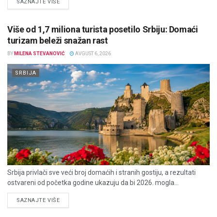
DETAILS
SAZNAJTE VIŠE
Više od 1,7 miliona turista posetilo Srbiju: Domaći
turizam beleži snažan rast
BY
MILENA STEVANOVIĆ
AVGUST 6, 2026
SRBIJA
Srbija privlači sve veći broj domaćih i stranih gostiju, a rezultati
ostvareni od početka godine ukazuju da bi 2026. mogla...
DETAILS
SAZNAJTE VIŠE