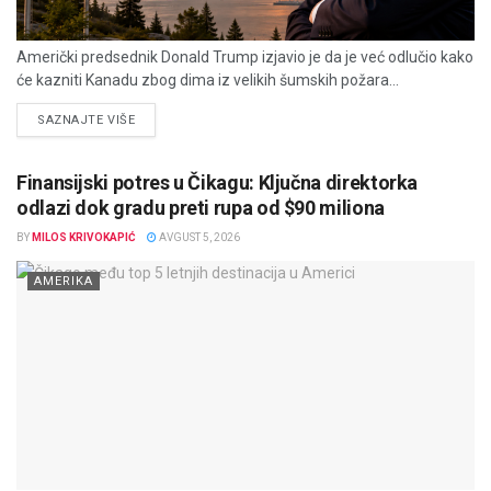
Američki predsednik Donald Trump izjavio je da je već odlučio kako
će kazniti Kanadu zbog dima iz velikih šumskih požara...
DETAILS
SAZNAJTE VIŠE
Finansijski potres u Čikagu: Ključna direktorka
odlazi dok gradu preti rupa od $90 miliona
BY
MILOS KRIVOKAPIĆ
AVGUST 5, 2026
AMERIKA