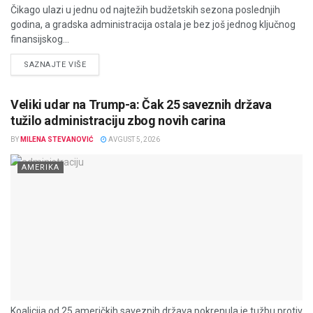
Čikago ulazi u jednu od najtežih budžetskih sezona poslednjih
godina, a gradska administracija ostala je bez još jednog ključnog
finansijskog...
DETAILS
SAZNAJTE VIŠE
Veliki udar na Trump-a: Čak 25 saveznih država
tužilo administraciju zbog novih carina
BY
MILENA STEVANOVIĆ
AVGUST 5, 2026
AMERIKA
Koalicija od 25 američkih saveznih država pokrenula je tužbu protiv