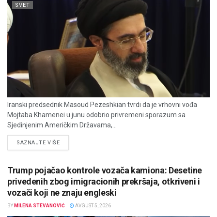
SVET
Iranski predsednik Masoud Pezeshkian tvrdi da je vrhovni vođa
Mojtaba Khamenei u junu odobrio privremeni sporazum sa
Sjedinjenim Američkim Državama,...
DETAILS
SAZNAJTE VIŠE
Trump pojačao kontrole vozača kamiona: Desetine
privedenih zbog imigracionih prekršaja, otkriveni i
vozači koji ne znaju engleski
BY
MILENA STEVANOVIĆ
AVGUST 5, 2026