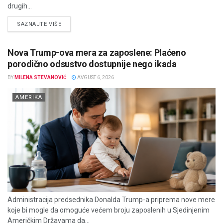
drugih...
DETAILS
SAZNAJTE VIŠE
Nova Trump-ova mera za zaposlene: Plaćeno
porodično odsustvo dostupnije nego ikada
BY
MILENA STEVANOVIĆ
AVGUST 6, 2026
AMERIKA
Administracija predsednika Donalda Trump-a priprema nove mere
koje bi mogle da omoguće većem broju zaposlenih u Sjedinjenim
Američkim Državama da...