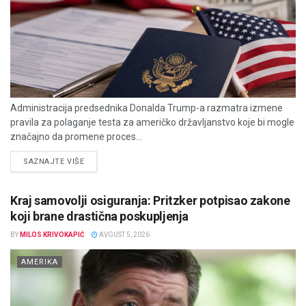
Administracija predsednika Donalda Trump-a razmatra izmene
pravila za polaganje testa za američko državljanstvo koje bi mogle
značajno da promene proces...
DETAILS
SAZNAJTE VIŠE
Kraj samovolji osiguranja: Pritzker potpisao zakone
koji brane drastična poskupljenja
BY
MILOS KRIVOKAPIĆ
AVGUST 5, 2026
AMERIKA