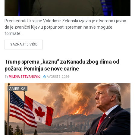
Predsednik Ukrajine Volodimir Zelenski izjavio je otvoreno i javno
da je zvanični Kijev u potpunosti spreman na sve moguće
formate...
DETAILS
SAZNAJTE VIŠE
Trump sprema „kaznu“ za Kanadu zbog dima od
požara: Pominju se nove carine
BY
MILENA STEVANOVIĆ
AVGUST 5, 2026
AMERIKA