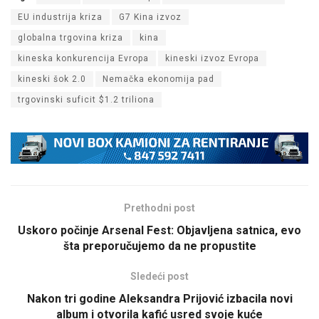
EU industrija kriza
G7 Kina izvoz
globalna trgovina kriza
kina
kineska konkurencija Evropa
kineski izvoz Evropa
kineski šok 2.0
Nemačka ekonomija pad
trgovinski suficit $1.2 triliona
Prethodni post
Uskoro počinje Arsenal Fest: Objavljena satnica, evo
šta preporučujemo da ne propustite
Sledeći post
Nakon tri godine Aleksandra Prijović izbacila novi
album i otvorila kafić usred svoje kuće