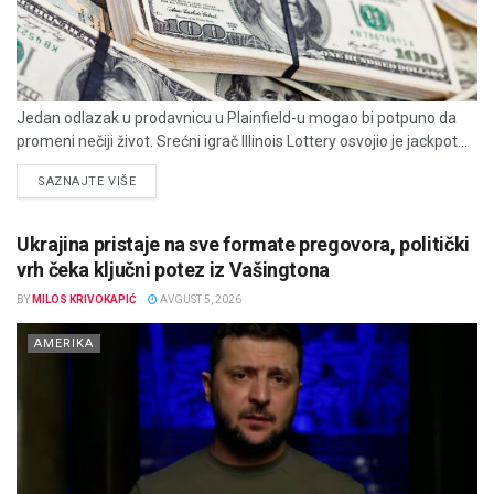
Jedan odlazak u prodavnicu u Plainfield-u mogao bi potpuno da
promeni nečiji život. Srećni igrač Illinois Lottery osvojio je jackpot...
DETAILS
SAZNAJTE VIŠE
Ukrajina pristaje na sve formate pregovora, politički
vrh čeka ključni potez iz Vašingtona
BY
MILOS KRIVOKAPIĆ
AVGUST 5, 2026
AMERIKA