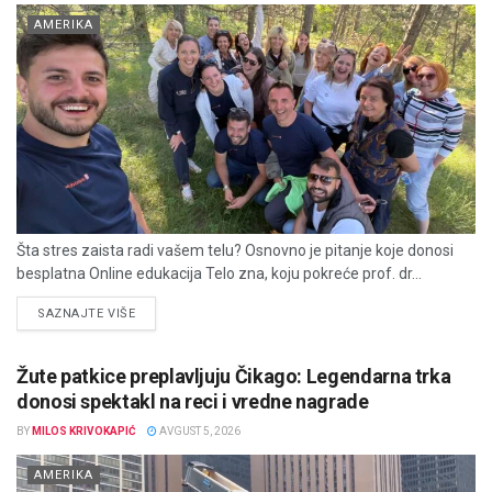
AMERIKA
Šta stres zaista radi vašem telu? Osnovno je pitanje koje donosi
besplatna Online edukacija Telo zna, koju pokreće prof. dr...
DETAILS
SAZNAJTE VIŠE
Žute patkice preplavljuju Čikago: Legendarna trka
donosi spektakl na reci i vredne nagrade
BY
MILOS KRIVOKAPIĆ
AVGUST 5, 2026
AMERIKA