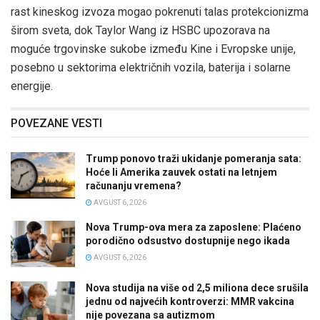
rast kineskog izvoza mogao pokrenuti talas protekcionizma
širom sveta, dok Taylor Wang iz HSBC upozorava na
moguće trgovinske sukobe između Kine i Evropske unije,
posebno u sektorima električnih vozila, baterija i solarne
energije.
POVEZANE VESTI
Trump ponovo traži ukidanje pomeranja sata:
Hoće li Amerika zauvek ostati na letnjem
računanju vremena?
AVGUST 6, 2026
Nova Trump-ova mera za zaposlene: Plaćeno
porodično odsustvo dostupnije nego ikada
AVGUST 6, 2026
Nova studija na više od 2,5 miliona dece srušila
jednu od najvećih kontroverzi: MMR vakcina
nije povezana sa autizmom