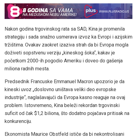
Nakon godina trgovinskog rata sa SAD, Kina je promenila
strategiju i sada snažno usmerava izvoz ka Evropi i azijskim
tržištima. Ovakav zaokret izaziva strah da bi Evropa mogla
doživeti sopstvenu verziju „kineskog šoka“, kakav je
početkom 2000-ih pogodio Ameriku i doveo do gašenja
miliona radnih mesta.
Predsednik Francuske Emmanuel Macron upozorio je da
kineski uvoz „doslovno uništava veliki deo evropske
industrije“, naglašavajući da Evropa kasno reaguje na ovaj
problem. Istovremeno, Kina beleži rekordan trgovinski
suficit od čak $1,2 biliona, što dodatno pojačava pritisak na
konkurenciju.
Ekonomista Maurice Obstfeld ističe da bi nekontrolisani