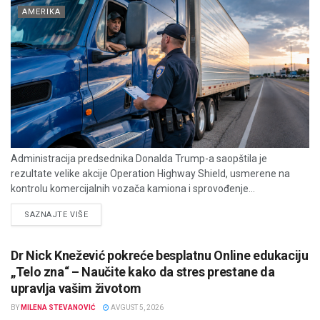
AMERIKA
Administracija predsednika Donalda Trump-a saopštila je
rezultate velike akcije Operation Highway Shield, usmerene na
kontrolu komercijalnih vozača kamiona i sprovođenje...
DETAILS
SAZNAJTE VIŠE
Dr Nick Knežević pokreće besplatnu Online edukaciju
„Telo zna“ – Naučite kako da stres prestane da
upravlja vašim životom
BY
MILENA STEVANOVIĆ
AVGUST 5, 2026