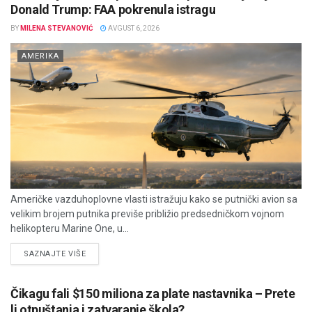
Donald Trump: FAA pokrenula istragu
BY
MILENA STEVANOVIĆ
AVGUST 6, 2026
AMERIKA
Američke vazduhoplovne vlasti istražuju kako se putnički avion sa
velikim brojem putnika previše približio predsedničkom vojnom
helikopteru Marine One, u...
DETAILS
SAZNAJTE VIŠE
Čikagu fali $150 miliona za plate nastavnika – Prete
li otpuštanja i zatvaranje škola?