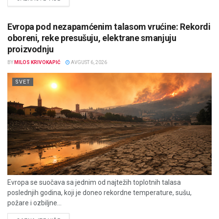
Evropa pod nezapamćenim talasom vrućine: Rekordi
oboreni, reke presušuju, elektrane smanjuju
proizvodnju
BY
MILOS KRIVOKAPIĆ
AVGUST 6, 2026
SVET
Evropa se suočava sa jednim od najtežih toplotnih talasa
poslednjih godina, koji je doneo rekordne temperature, sušu,
požare i ozbiljne...