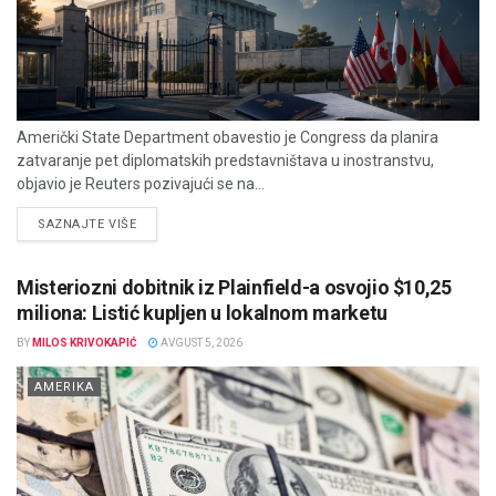
Američki State Department obavestio je Congress da planira
zatvaranje pet diplomatskih predstavništava u inostranstvu,
objavio je Reuters pozivajući se na...
DETAILS
SAZNAJTE VIŠE
Misteriozni dobitnik iz Plainfield-a osvojio $10,25
miliona: Listić kupljen u lokalnom marketu
BY
MILOS KRIVOKAPIĆ
AVGUST 5, 2026
AMERIKA