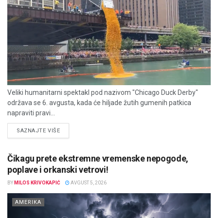
Veliki humanitarni spektakl pod nazivom "Chicago Duck Derby"
održava se 6. avgusta, kada će hiljade žutih gumenih patkica
napraviti pravi...
DETAILS
SAZNAJTE VIŠE
Čikagu prete ekstremne vremenske nepogode,
poplave i orkanski vetrovi!
BY
MILOS KRIVOKAPIĆ
AVGUST 5, 2026
AMERIKA