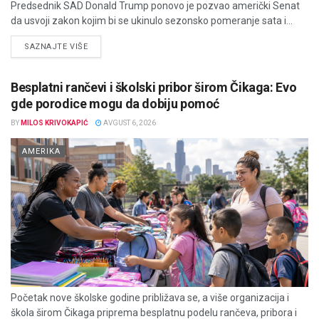
Predsednik SAD Donald Trump ponovo je pozvao američki Senat
da usvoji zakon kojim bi se ukinulo sezonsko pomeranje sata i...
DETAILS
SAZNAJTE VIŠE
Besplatni rančevi i školski pribor širom Čikaga: Evo
gde porodice mogu da dobiju pomoć
BY
MILOS KRIVOKAPIĆ
AVGUST 6, 2026
AMERIKA
Početak nove školske godine približava se, a više organizacija i
škola širom Čikaga priprema besplatnu podelu rančeva, pribora i