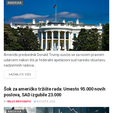
AMERIKA
Američki predsednik Donald Trump suočio se sa novim pravnim
udarcem nakon što je federalni apelacioni sud naredio obustavu
nadzemnih radova...
DETAILS
SAZNAJTE VIŠE
Šok za američko tržište rada: Umesto 95.000 novih
poslova, SAD izgubile 23.000
BY
MILOS KRIVOKAPIĆ
AVGUST 8, 2026
AMERIKA