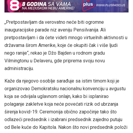
„Pretpostavljam da verovatno neće biti ogromne
inauguracijske parade niz aveniju Pensilvanija. Ali
pretpostavljam i da ćete videti mnogo virtuelnih aktivnosti u
državama širom Amerike, koje će okupiti čak i više ljudi
nego ranije“, rekao je Džo Bajden u rodnom gradu
Vilmingtonu u Delaveru, gde priprema svoju novu
administraciju.
Kaže da njegovo osoblje sarađuje sa istim timom koji je
organizovao Demokratsku nacionalnu konvenciju u avgustu
koja se odvijala uglavnom onlajn, kako bi isplanirao
polaganje zakletve koja neće povećati rizik od ubrzanja
širenja kovid-19. Ceremonija obično započinje tako što
odlazeći predsednik i izabrani predsednik zajedno putuju
od Bele kuće do Kapitola. Nakon što novi predsednik položi