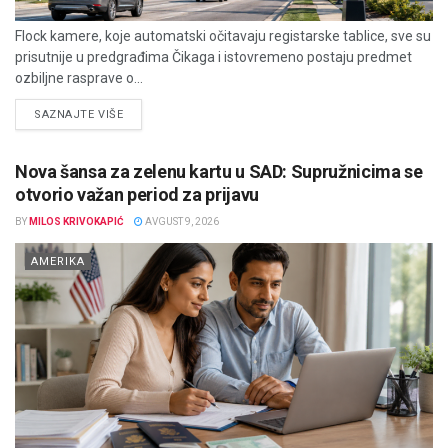
Flock kamere, koje automatski očitavaju registarske tablice, sve su
prisutnije u predgrađima Čikaga i istovremeno postaju predmet
ozbiljne rasprave o...
DETAILS
SAZNAJTE VIŠE
Nova šansa za zelenu kartu u SAD: Supružnicima se
otvorio važan period za prijavu
BY
MILOS KRIVOKAPIĆ
AVGUST 9, 2026
AMERIKA