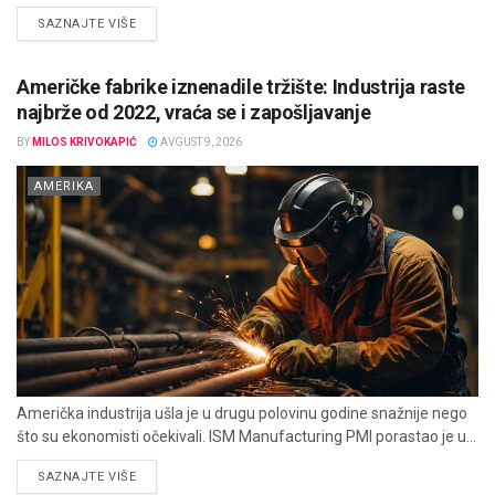
DETAILS
SAZNAJTE VIŠE
Američke fabrike iznenadile tržište: Industrija raste
najbrže od 2022, vraća se i zapošljavanje
BY
MILOS KRIVOKAPIĆ
AVGUST 9, 2026
AMERIKA
Američka industrija ušla je u drugu polovinu godine snažnije nego
što su ekonomisti očekivali. ISM Manufacturing PMI porastao je u...
DETAILS
SAZNAJTE VIŠE