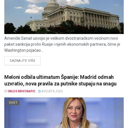
Američki Senat usvojio je velikom dvostranačkom većinom novi
paket sankcija protiv Rusije i njenih ekonomskih partnera, čime je
Washington pojačao...
DETAILS
SAZNAJTE VIŠE
Meloni odbila ultimatum Španije: Madrid odmah
uzvratio, nova pravila za putnike stupaju na snagu
BY
MILOS KRIVOKAPIĆ
AVGUST 8, 2026
SVET