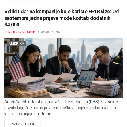
Veliki udar na kompanije koje koriste H-1B vize: Od
septembra jedna prijava može koštati dodatnih
$4.000
BY
MILOS KRIVOKAPIĆ
AVGUST 9, 2026
AMERIKA
Američko Ministarstvo unutrašnje bezbednosti (DHS) završilo je
pravilo koje će znatno povećati troškove pojedinim kompanijama
koje se oslanjaju na strane...
DETAILS
SAZNAJTE VIŠE