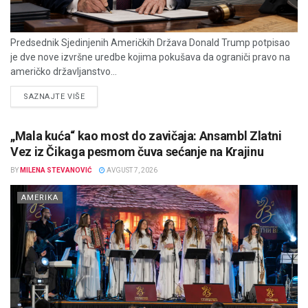
Predsednik Sjedinjenih Američkih Država Donald Trump potpisao
je dve nove izvršne uredbe kojima pokušava da ograniči pravo na
američko državljanstvo...
DETAILS
SAZNAJTE VIŠE
„Mala kuća“ kao most do zavičaja: Ansambl Zlatni
Vez iz Čikaga pesmom čuva sećanje na Krajinu
BY
MILENA STEVANOVIĆ
AVGUST 7, 2026
AMERIKA