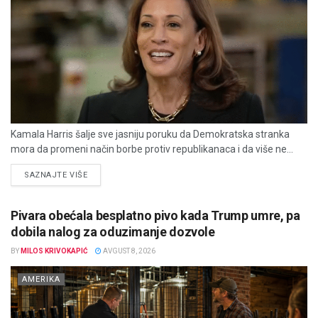
Kamala Harris šalje sve jasniju poruku da Demokratska stranka
mora da promeni način borbe protiv republikanaca i da više ne...
DETAILS
SAZNAJTE VIŠE
Pivara obećala besplatno pivo kada Trump umre, pa
dobila nalog za oduzimanje dozvole
BY
MILOS KRIVOKAPIĆ
AVGUST 8, 2026
AMERIKA