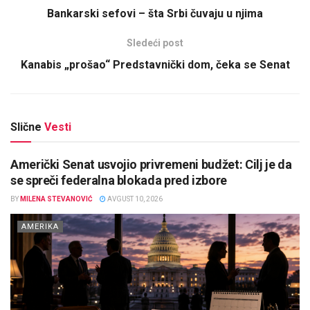
Bankarski sefovi – šta Srbi čuvaju u njima
Sledeći post
Kanabis „prošao“ Predstavnički dom, čeka se Senat
Slične
Vesti
Američki Senat usvojio privremeni budžet: Cilj je da
se spreči federalna blokada pred izbore
BY
MILENA STEVANOVIĆ
AVGUST 10, 2026
AMERIKA