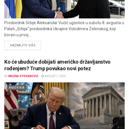
Predsednik Srbije Aleksandar Vučić ugostiće u subotu 8. avgusta u
Palati „Srbija“ predsednika Ukrajine Volodimira Zelenskog, koji
boravi u prvoj...
DETAILS
SAZNAJTE VIŠE
Ko će ubuduće dobijati američko državljanstvo
rođenjem? Trump povukao novi potez
BY
MILENA STEVANOVIĆ
AVGUST 7, 2026
AMERIKA