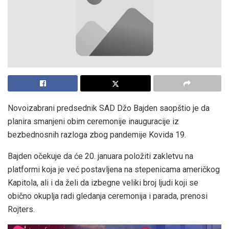
Novoizabrani predsednik SAD Džo Bajden saopštio je da
planira smanjeni obim ceremonije inauguracije iz
bezbednosnih razloga zbog pandemije Kovida 19.
Bajden očekuje da će 20. januara položiti zakletvu na
platformi koja je već postavljena na stepenicama američkog
Kapitola, ali i da želi da izbegne veliki broj ljudi koji se
obično okuplja radi gledanja ceremonija i parada, prenosi
Rojters.