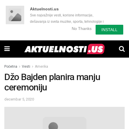
Aktuelnosti.us
Sve najvažnije vesti, korisne informacije,
dešavanja iz sveta muzike, sporta, tehnologije i
još mnogo toga zanimljivog.
No Thanks
INSTALL
Početna
Vesti
Amerika
Džo Bajden planira manju
ceremoniju
decembar 5, 2020