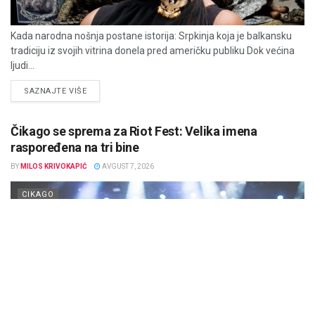
Kada narodna nošnja postane istorija: Srpkinja koja je balkansku
tradiciju iz svojih vitrina donela pred američku publiku Dok većina
ljudi...
DETAILS
SAZNAJTE VIŠE
Čikago se sprema za Riot Fest: Velika imena
raspoređena na tri bine
BY
MILOS KRIVOKAPIĆ
AVGUST 7, 2026
CIKAGO