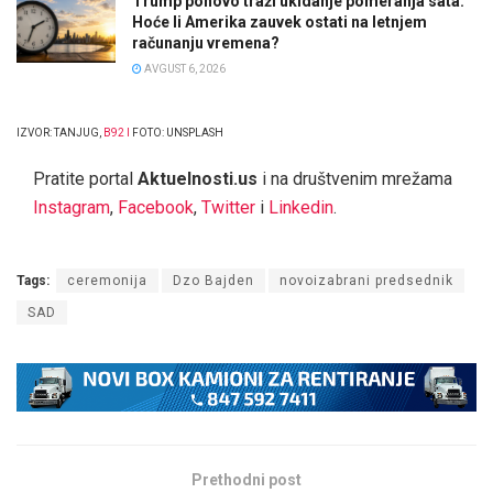
Trump ponovo traži ukidanje pomeranja sata:
Hoće li Amerika zauvek ostati na letnjem
računanju vremena?
AVGUST 6, 2026
IZVOR: TANJUG,
B92
I
FOTO: UNSPLASH
Pratite portal
Aktuelnosti.us
i na društvenim mrežama
Instagram
,
Facebook
,
Twitter
i
Linkedin
.
Tags:
ceremonija
Dzo Bajden
novoizabrani predsednik
SAD
Prethodni post