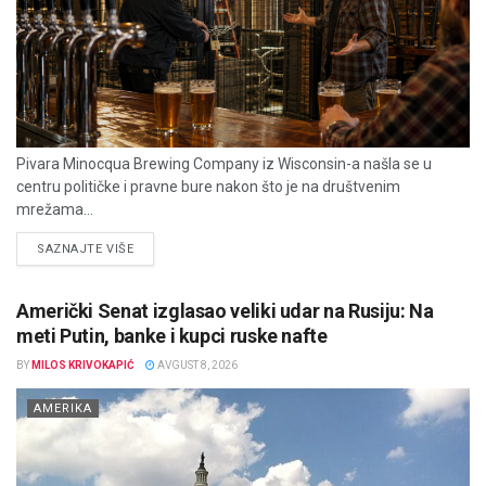
Pivara Minocqua Brewing Company iz Wisconsin-a našla se u
centru političke i pravne bure nakon što je na društvenim
mrežama...
DETAILS
SAZNAJTE VIŠE
Američki Senat izglasao veliki udar na Rusiju: Na
meti Putin, banke i kupci ruske nafte
BY
MILOS KRIVOKAPIĆ
AVGUST 8, 2026
AMERIKA