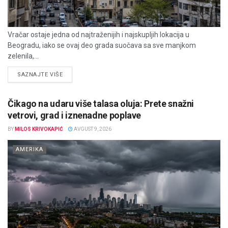
Vračar ostaje jedna od najtraženijih i najskupljih lokacija u
Beogradu, iako se ovaj deo grada suočava sa sve manjkom
zelenila,...
DETAILS
SAZNAJTE VIŠE
Čikago na udaru više talasa oluja: Prete snažni
vetrovi, grad i iznenadne poplave
BY
MILOS KRIVOKAPIĆ
AVGUST 9, 2026
AMERIKA