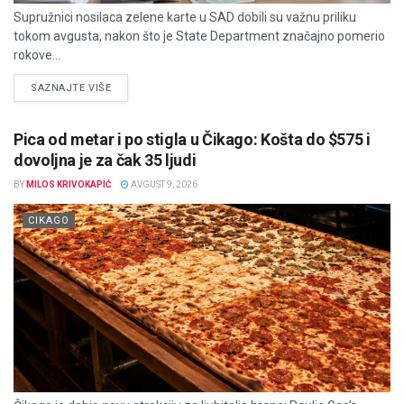
Supružnici nosilaca zelene karte u SAD dobili su važnu priliku
tokom avgusta, nakon što je State Department značajno pomerio
rokove...
DETAILS
SAZNAJTE VIŠE
Pica od metar i po stigla u Čikago: Košta do $575 i
dovoljna je za čak 35 ljudi
BY
MILOS KRIVOKAPIĆ
AVGUST 9, 2026
CIKAGO