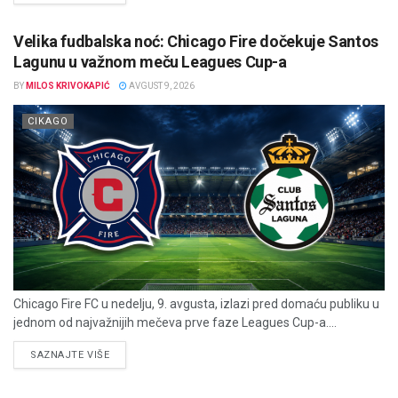
Velika fudbalska noć: Chicago Fire dočekuje Santos
Lagunu u važnom meču Leagues Cup-a
BY
MILOS KRIVOKAPIĆ
AVGUST 9, 2026
CIKAGO
Chicago Fire FC u nedelju, 9. avgusta, izlazi pred domaću publiku u
jednom od najvažnijih mečeva prve faze Leagues Cup-a....
DETAILS
SAZNAJTE VIŠE