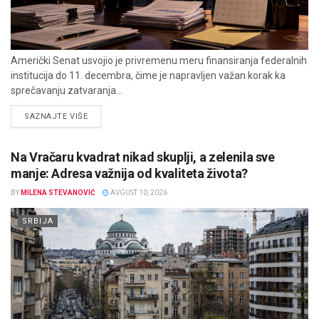
Američki Senat usvojio je privremenu meru finansiranja federalnih
institucija do 11. decembra, čime je napravljen važan korak ka
sprečavanju zatvaranja...
DETAILS
SAZNAJTE VIŠE
Na Vračaru kvadrat nikad skuplji, a zelenila sve
manje: Adresa važnija od kvaliteta života?
BY
MILENA STEVANOVIĆ
AVGUST 10, 2026
SRBIJA