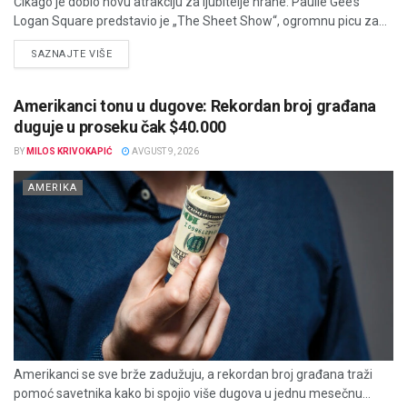
Čikago je dobio novu atrakciju za ljubitelje hrane: Paulie Gee’s
Logan Square predstavio je „The Sheet Show“, ogromnu picu za...
DETAILS
SAZNAJTE VIŠE
Amerikanci tonu u dugove: Rekordan broj građana
duguje u proseku čak $40.000
BY
MILOS KRIVOKAPIĆ
AVGUST 9, 2026
AMERIKA
Amerikanci se sve brže zadužuju, a rekordan broj građana traži
pomoć savetnika kako bi spojio više dugova u jednu mesečnu...