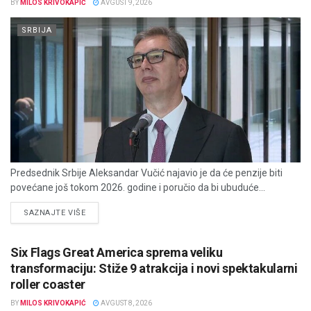
BY
MILOS KRIVOKAPIĆ
AVGUST 9, 2026
SRBIJA
Predsednik Srbije Aleksandar Vučić najavio je da će penzije biti
povećane još tokom 2026. godine i poručio da bi ubuduće...
DETAILS
SAZNAJTE VIŠE
Six Flags Great America sprema veliku
transformaciju: Stiže 9 atrakcija i novi spektakularni
roller coaster
BY
MILOS KRIVOKAPIĆ
AVGUST 8, 2026