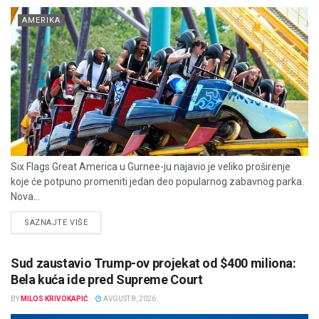
AMERIKA
Six Flags Great America u Gurnee-ju najavio je veliko proširenje
koje će potpuno promeniti jedan deo popularnog zabavnog parka.
Nova...
DETAILS
SAZNAJTE VIŠE
Sud zaustavio Trump-ov projekat od $400 miliona:
Bela kuća ide pred Supreme Court
BY
MILOS KRIVOKAPIĆ
AVGUST 8, 2026