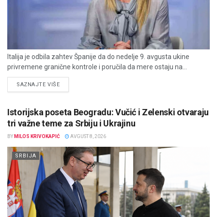
Italija je odbila zahtev Španije da do nedelje 9. avgusta ukine
privremene granične kontrole i poručila da mere ostaju na...
DETAILS
SAZNAJTE VIŠE
Istorijska poseta Beogradu: Vučić i Zelenski otvaraju
tri važne teme za Srbiju i Ukrajinu
BY
MILOS KRIVOKAPIĆ
AVGUST 8, 2026
SRBIJA