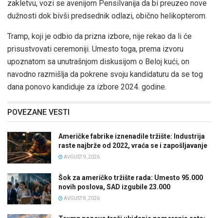
zakletvu, vozi se avenijom Pensilvanija da bi preuzeo nove
dužnosti dok bivši predsednik odlazi, obično helikopterom.
Tramp, koji je odbio da prizna izbore, nije rekao da li će
prisustvovati ceremoniji. Umesto toga, prema izvoru
upoznatom sa unutrašnjom diskusijom o Beloj kući, on
navodno razmišlja da pokrene svoju kandidaturu da se tog
dana ponovo kandiduje za izbore 2024. godine.
POVEZANE VESTI
Američke fabrike iznenadile tržište: Industrija
raste najbrže od 2022, vraća se i zapošljavanje
AVGUST 9, 2026
Šok za američko tržište rada: Umesto 95.000
novih poslova, SAD izgubile 23.000
AVGUST 8, 2026