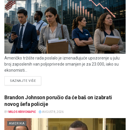
Američko tržište rada poslalo je iznenađujuće upozorenje u julu:
broj zaposlenih van poljoprivrede smanjen je za 23.000, iako su
ekonomisti...
DETAILS
SAZNAJTE VIŠE
Brandon Johnson poručio da će baš on izabrati
novog šefa policije
BY
MILOS KRIVOKAPIĆ
AVGUST 8, 2026
AMERIKA