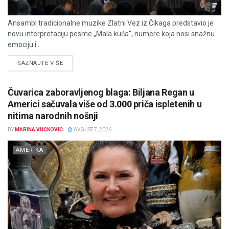
Ansambl tradicionalne muzike Zlatni Vez iz Čikaga predstavio je
novu interpretaciju pesme „Mala kuća“, numere koja nosi snažnu
emociju i...
DETAILS
SAZNAJTE VIŠE
Čuvarica zaboravljenog blaga: Biljana Regan u
Americi sačuvala više od 3.000 priča ispletenih u
nitima narodnih nošnji
BY
MARINA VUCKOVIC
AVGUST 7, 2026
AMERIKA