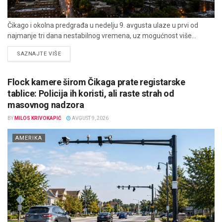
Čikago i okolna predgrađa u nedelju 9. avgusta ulaze u prvi od
najmanje tri dana nestabilnog vremena, uz mogućnost više...
DETAILS
SAZNAJTE VIŠE
Flock kamere širom Čikaga prate registarske
tablice: Policija ih koristi, ali raste strah od
masovnog nadzora
BY
MILOS KRIVOKAPIĆ
AVGUST 9, 2026
AMERIKA