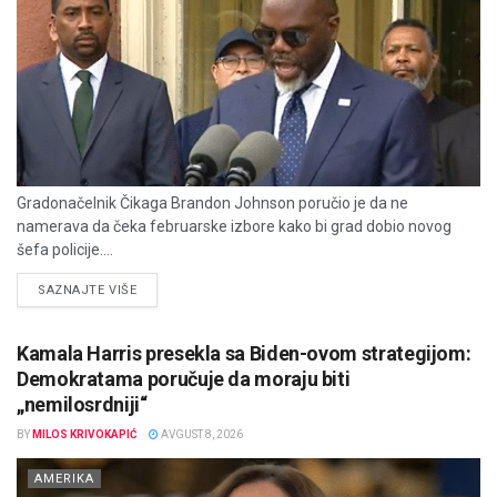
Gradonačelnik Čikaga Brandon Johnson poručio je da ne
namerava da čeka februarske izbore kako bi grad dobio novog
šefa policije....
DETAILS
SAZNAJTE VIŠE
Kamala Harris presekla sa Biden-ovom strategijom:
Demokratama poručuje da moraju biti
„nemilosrdniji“
BY
MILOS KRIVOKAPIĆ
AVGUST 8, 2026
AMERIKA