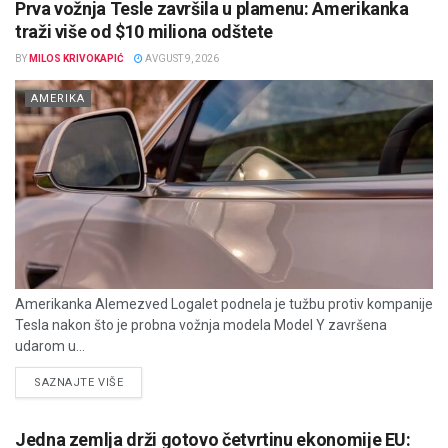
Prva vožnja Tesle završila u plamenu: Amerikanka
traži više od $10 miliona odštete
BY
MILOS KRIVOKAPIĆ
AVGUST 9, 2026
AMERIKA
Amerikanka Alemezved Logalet podnela je tužbu protiv kompanije
Tesla nakon što je probna vožnja modela Model Y završena
udarom u...
DETAILS
SAZNAJTE VIŠE
Jedna zemlja drži gotovo četvrtinu ekonomije EU: