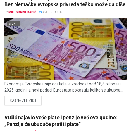
Bez Nemačke evropska privreda teško može da diše
BY
MILOS KRIVOKAPIĆ
AVGUST 9, 2026
SVET
Ekonomija Evropske unije dostigla je vrednost od €18,8 biliona u
2025. godini, a novi podaci Eurostata pokazuju koliko se ukupna...
DETAILS
SAZNAJTE VIŠE
Vučić najavio veće plate i penzije već ove godine:
„Penzije će ubuduće pratiti plate“