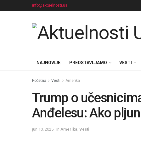
info@aktuelnosti.us
NAJNOVIJE
PREDSTAVLJAMO
VESTI
Početna
Vesti
Amerika
Trump o učesnicima
Anđelesu: Ako plju
jun 10, 2025
in
Amerika
,
Vesti