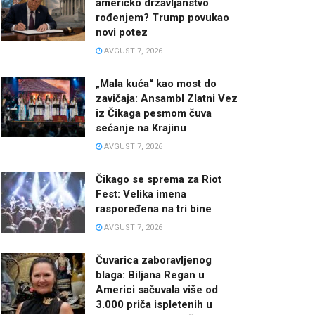
američko državljanstvo
rođenjem? Trump povukao
novi potez
AVGUST 7, 2026
„Mala kuća“ kao most do
zavičaja: Ansambl Zlatni Vez
iz Čikaga pesmom čuva
sećanje na Krajinu
AVGUST 7, 2026
Čikago se sprema za Riot
Fest: Velika imena
raspoređena na tri bine
AVGUST 7, 2026
Čuvarica zaboravljenog
blaga: Biljana Regan u
Americi sačuvala više od
3.000 priča ispletenih u