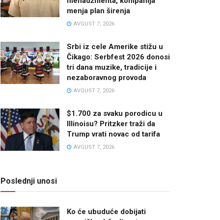
menadžmenta, kompanija
menja plan širenja
AVGUST 7, 2026
Srbi iz cele Amerike stižu u
Čikago: Serbfest 2026 donosi
tri dana muzike, tradicije i
nezaboravnog provoda
AVGUST 7, 2026
$1.700 za svaku porodicu u
Illinoisu? Pritzker traži da
Trump vrati novac od tarifa
AVGUST 7, 2026
Poslednji unosi
Ko će ubuduće dobijati