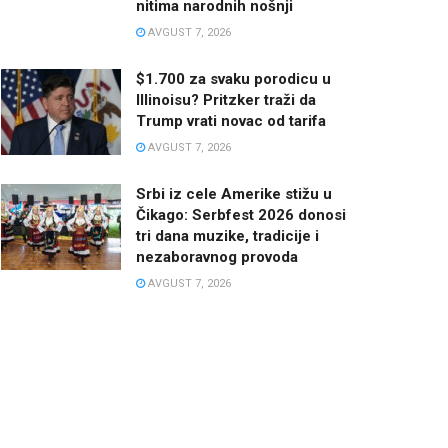
nitima narodnih nošnji
AVGUST 7, 2026
$1.700 za svaku porodicu u
Illinoisu? Pritzker traži da
Trump vrati novac od tarifa
AVGUST 7, 2026
Srbi iz cele Amerike stižu u
Čikago: Serbfest 2026 donosi
tri dana muzike, tradicije i
nezaboravnog provoda
AVGUST 7, 2026