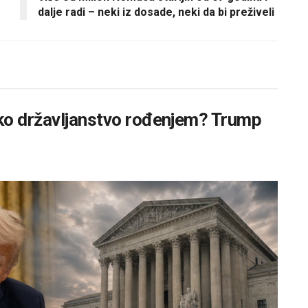
dalje radi – neki iz dosade, neki da bi preživeli
ko državljanstvo rođenjem? Trump