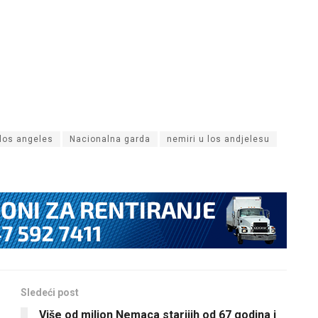
los angeles
Nacionalna garda
nemiri u los andjelesu
Sledeći post
Više od milion Nemaca starijih od 67 godina i