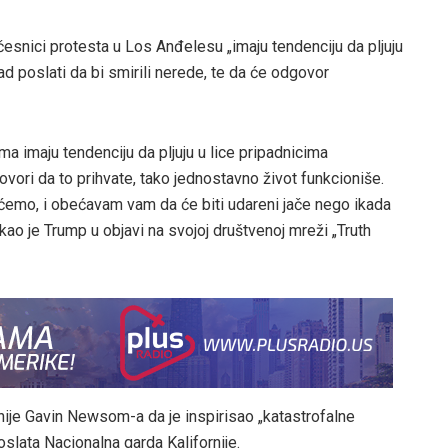
esnici protesta u Los Anđelesu „imaju tendenciju da pljuju
rad poslati da bi smirili nerede, te da će odgovor
ma imaju tendenciju da pljuju u lice pripadnicima
vori da to prihvate, tako jednostavno život funkcioniše.
arićemo, i obećavam vam da će biti udareni jače nego ikada
ekao je Trump u objavi na svojoj društvenoj mreži „Truth
ije Gavin Newsom-a da je inspirisao „katastrofalne
oslata Nacionalna garda Kalifornije.