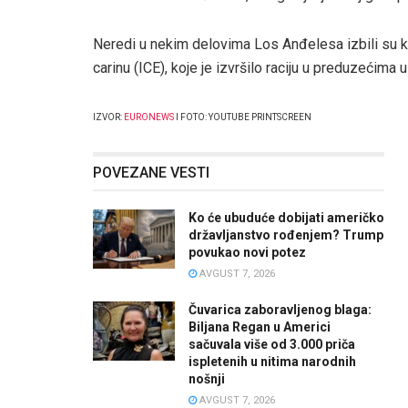
Neredi u nekim delovima Los Anđelesa izbili su ka
carinu (ICE), koje je izvršilo raciju u preduzećima
IZVOR:
EURONEWS
I FOTO: YOUTUBE PRINTSCREEN
POVEZANE VESTI
Ko će ubuduće dobijati američko
državljanstvo rođenjem? Trump
povukao novi potez
AVGUST 7, 2026
Čuvarica zaboravljenog blaga:
Biljana Regan u Americi
sačuvala više od 3.000 priča
ispletenih u nitima narodnih
nošnji
AVGUST 7, 2026