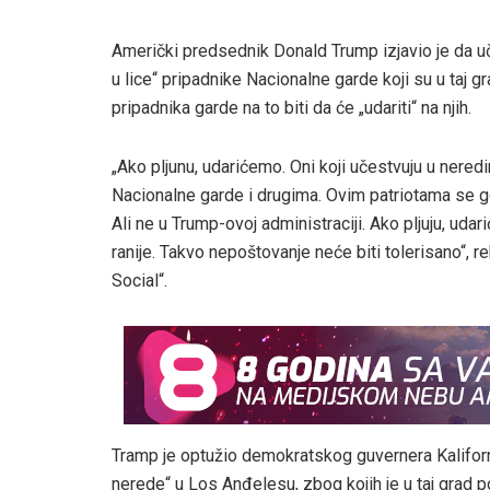
Američki predsednik Donald Trump izjavio je da uč
u lice“ pripadnike Nacionalne garde koji su u taj g
pripadnika garde na to biti da će „udariti“ na njih.
„Ako pljunu, udarićemo. Oni koji učestvuju u neredi
Nacionalne garde i drugima. Ovim patriotama se go
Ali ne u Trump-ovoj administraciji. Ako pljuju, ud
ranije. Takvo nepoštovanje neće biti tolerisano“, r
Social“.
Tramp je optužio demokratskog guvernera Kaliforn
nerede“ u Los Anđelesu, zbog kojih je u taj grad p