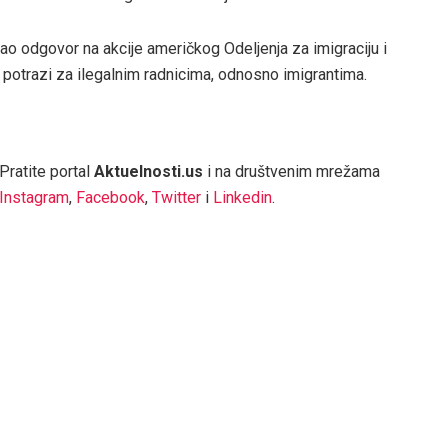
o odgovor na akcije američkog Odeljenja za imigraciju i
 u potrazi za ilegalnim radnicima, odnosno imigrantima.
Pratite portal
Aktuelnosti.us
i na društvenim mrežama
Instagram
,
Facebook
,
Twitter
i
Linkedin
.