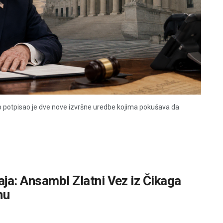
 potpisao je dve nove izvršne uredbe kojima pokušava da
ja: Ansambl Zlatni Vez iz Čikaga
nu