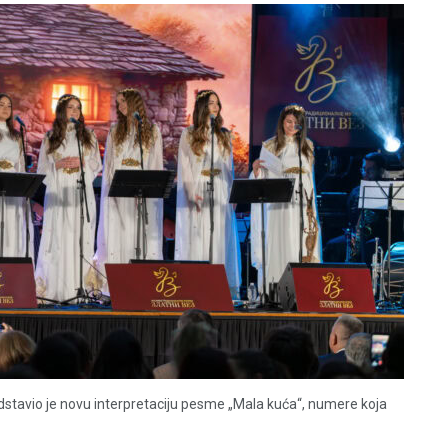
dstavio je novu interpretaciju pesme „Mala kuća“, numere koja