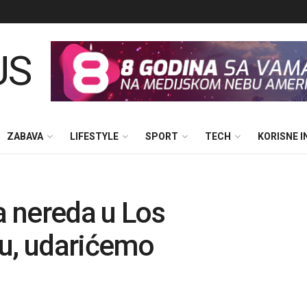
ZABAVA
LIFESTYLE
SPORT
TECH
KORISNE 
 nereda u Los
nu, udarićemo