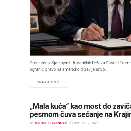
Predsednik Sjedinjenih Američkih Država Donald Trump
ograniči pravo na američko državljanstvo...
DETAILS
SAZNAJTE VIŠE
„Mala kuća“ kao most do zaviča
pesmom čuva sećanje na Kraji
BY
MILENA STEVANOVIĆ
AVGUST 7, 2026