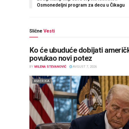
Osmonedeljni program za decu u Čikagu
Slične
Vesti
Ko će ubuduće dobijati američ
povukao novi potez
BY
MILENA STEVANOVIĆ
AVGUST 7, 2026
AMERIKA