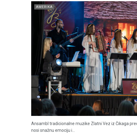
AMERIKA
Ansambl tradicionalne muzike Zlatni Vez iz Čikaga pre
nosi snažnu emociju i...