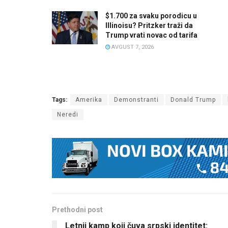
$1.700 za svaku porodicu u
Illinoisu? Pritzker traži da
Trump vrati novac od tarifa
AVGUST 7, 2026
Tags:
Amerika
Demonstranti
Donald Trump
Neredi
Prethodni post
Letnji kamp koji čuva srpski identitet: