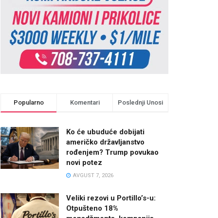
Popularno
Komentari
Poslednji Unosi
Ko će ubuduće dobijati
američko državljanstvo
rođenjem? Trump povukao
novi potez
AVGUST 7, 2026
Veliki rezovi u Portillo’s-u:
Otpušteno 18%