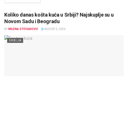
Koliko danas košta kuća u Srbiji? Najskuplje su u
Novom Sadu i Beogradu
BY
MILENA STEVANOVIĆ
AVGUST 5, 2026
SRBIJA
Prodaja kuća u Srbiji nastavila je da raste tokom 2025. godine.
Prema podacima Republičkog geodetskog zavoda (RGZ),
prosečna cena kuće...
DETAILS
SAZNAJTE VIŠE