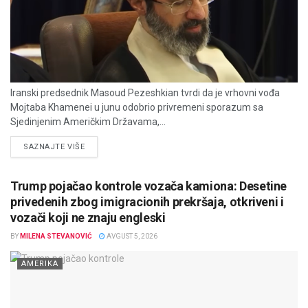
Iranski predsednik Masoud Pezeshkian tvrdi da je vrhovni vođa
Mojtaba Khamenei u junu odobrio privremeni sporazum sa
Sjedinjenim Američkim Državama,...
DETAILS
SAZNAJTE VIŠE
Trump pojačao kontrole vozača kamiona: Desetine
privedenih zbog imigracionih prekršaja, otkriveni i
vozači koji ne znaju engleski
BY
MILENA STEVANOVIĆ
AVGUST 5, 2026
AMERIKA