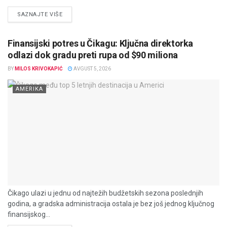
DETAILS
SAZNAJTE VIŠE
Finansijski potres u Čikagu: Ključna direktorka
odlazi dok gradu preti rupa od $90 miliona
BY
MILOS KRIVOKAPIĆ
AVGUST 5, 2026
AMERIKA
Čikago ulazi u jednu od najtežih budžetskih sezona poslednjih
godina, a gradska administracija ostala je bez još jednog ključnog
finansijskog...