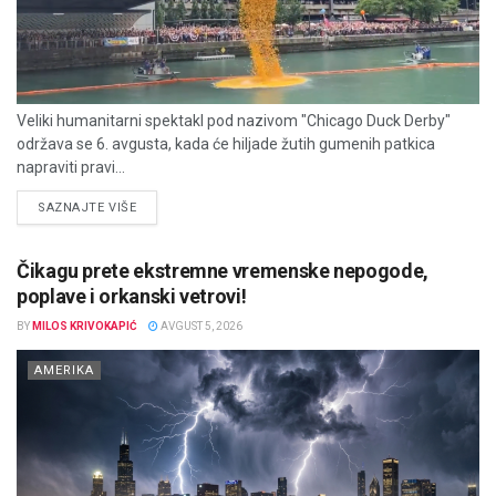
Veliki humanitarni spektakl pod nazivom "Chicago Duck Derby"
održava se 6. avgusta, kada će hiljade žutih gumenih patkica
napraviti pravi...
DETAILS
SAZNAJTE VIŠE
Čikagu prete ekstremne vremenske nepogode,
poplave i orkanski vetrovi!
BY
MILOS KRIVOKAPIĆ
AVGUST 5, 2026
AMERIKA