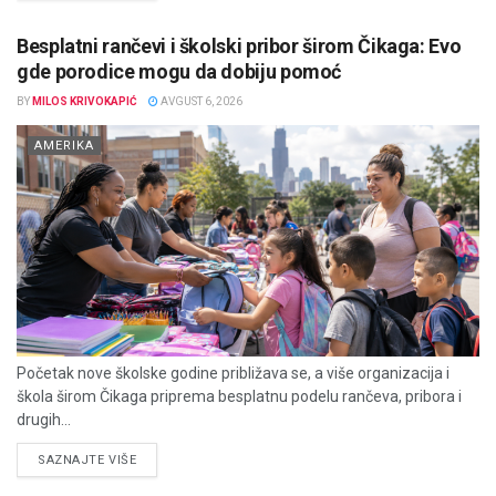
Besplatni rančevi i školski pribor širom Čikaga: Evo
gde porodice mogu da dobiju pomoć
BY
MILOS KRIVOKAPIĆ
AVGUST 6, 2026
AMERIKA
Početak nove školske godine približava se, a više organizacija i
škola širom Čikaga priprema besplatnu podelu rančeva, pribora i
drugih...
DETAILS
SAZNAJTE VIŠE