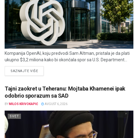
Kompanija OpenAI, koju predvodi Sam Altman, pristala je da plati
ukupno $3,2 miliona kako bi okončala spor sa U.S. Department...
DETAILS
SAZNAJTE VIŠE
Tajni zaokret u Teheranu: Mojtaba Khamenei ipak
odobrio sporazum sa SAD
BY
MILOS KRIVOKAPIĆ
AVGUST 6, 2026
SVET