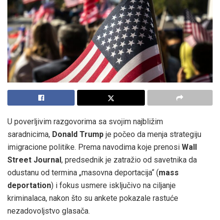
U poverljivim razgovorima sa svojim najbližim
saradnicima,
Donald Trump
je počeo da menja strategiju
imigracione politike. Prema navodima koje prenosi
Wall
Street Journal
, predsednik je zatražio od savetnika da
odustanu od termina „masovna deportacija“ (
mass
deportation
) i fokus usmere isključivo na ciljanje
kriminalaca, nakon što su ankete pokazale rastuće
nezadovoljstvo glasača.