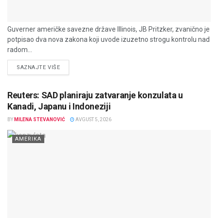
Guverner američke savezne države Illinois, JB Pritzker, zvanično je
potpisao dva nova zakona koji uvode izuzetno strogu kontrolu nad
radom...
DETAILS
SAZNAJTE VIŠE
Reuters: SAD planiraju zatvaranje konzulata u
Kanadi, Japanu i Indoneziji
BY
MILENA STEVANOVIĆ
AVGUST 5, 2026
AMERIKA