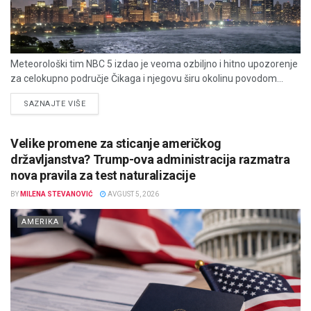
Meteorološki tim NBC 5 izdao je veoma ozbiljno i hitno upozorenje
za celokupno područje Čikaga i njegovu širu okolinu povodom...
DETAILS
SAZNAJTE VIŠE
Velike promene za sticanje američkog
državljanstva? Trump-ova administracija razmatra
nova pravila za test naturalizacije
BY
MILENA STEVANOVIĆ
AVGUST 5, 2026
AMERIKA