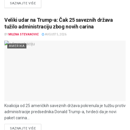
DETAILS
SAZNAJTE VIŠE
Veliki udar na Trump-a: Čak 25 saveznih država
tužilo administraciju zbog novih carina
BY
MILENA STEVANOVIĆ
AVGUST 5, 2026
AMERIKA
Koalicija od 25 američkih saveznih država pokrenula je tužbu protiv
administracije predsednika Donald Trump-a, tvrdeći da je novi
paket carina...
DETAILS
SAZNAJTE VIŠE