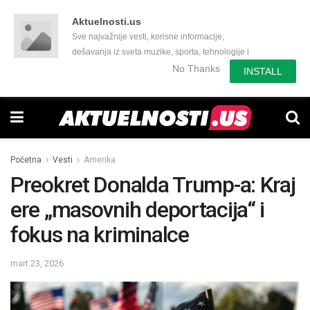
Aktuelnosti.us
Sve najvažnije vesti, korisne informacije,
dešavanja iz sveta muzike, sporta, tehnologije i
još mnogo toga zanimljivog.
No Thanks
INSTALL
Početna
Vesti
Amerika
Preokret Donalda Trump-a: Kraj
ere „masovnih deportacija“ i
fokus na kriminalce
mart 23, 2026