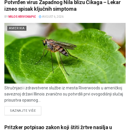
Potvrđen virus Zapadnog Nila blizu Čikaga – Lekar
izneo spisak ključnih simptoma
BY
MILOS KRIVOKAPIĆ
AVGUST 6, 2026
AMERIKA
Stručnjaci i zdravstvene službe iz mesta Riverwoods u američkoj
saveznoj državi Illinois zvanično su potvrdili prvi ovogodišnji slučaj
prisustva opasnog...
DETAILS
SAZNAJTE VIŠE
Pritzker potpisao zakon koji štiti žrtve nasilja u