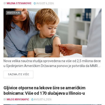
BY
MILENA STEVANOVIĆ
AVGUST 6, 2026
AMERIKA
Nova velika naučna studija sprovedena na više od 2,5 miliona dece
u Sjedinjenim Američkim Državama ponovo je potvrdila da MMR...
DETAILS
SAZNAJTE VIŠE
Gljivice otporne na lekove šire se američkim
bolnicama: Više od 170 slučajeva u Illinois-u
BY
MILOS KRIVOKAPIĆ
AVGUST 6, 2026