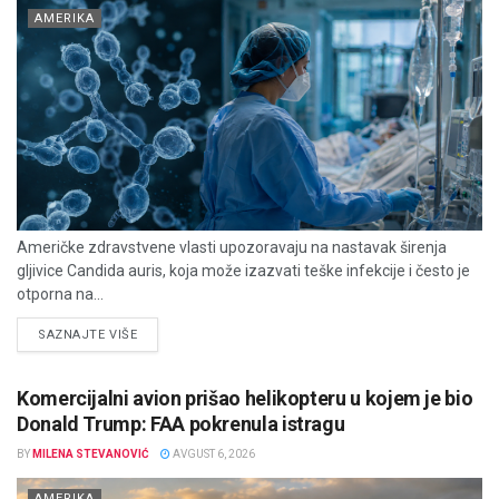
AMERIKA
Američke zdravstvene vlasti upozoravaju na nastavak širenja
gljivice Candida auris, koja može izazvati teške infekcije i često je
otporna na...
DETAILS
SAZNAJTE VIŠE
Komercijalni avion prišao helikopteru u kojem je bio
Donald Trump: FAA pokrenula istragu
BY
MILENA STEVANOVIĆ
AVGUST 6, 2026
AMERIKA