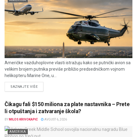
Američke vazduhoplovne vlasti istražuju kako se putnički avion sa
velikim brojem putnika previše približio predsedničkom vojnom
helikopteru Marine One, u...
DETAILS
SAZNAJTE VIŠE
Čikagu fali $150 miliona za plate nastavnika – Prete
li otpuštanja i zatvaranje škola?
BY
MILOS KRIVOKAPIĆ
AVGUST 6, 2026
AMERIKA