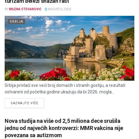
turizam beleži snažan rast
BY
MILENA STEVANOVIĆ
AVGUST 6, 2026
SRBIJA
Srbija privlači sve veći broj domaćih i stranih gostiju, a rezultati
ostvareni od početka godine ukazuju da bi 2026. mogla...
DETAILS
SAZNAJTE VIŠE
Nova studija na više od 2,5 miliona dece srušila
jednu od najvećih kontroverzi: MMR vakcina nije
povezana sa autizmom