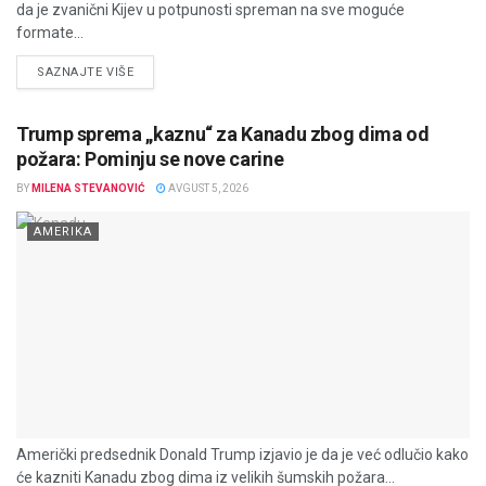
da je zvanični Kijev u potpunosti spreman na sve moguće
formate...
DETAILS
SAZNAJTE VIŠE
Trump sprema „kaznu“ za Kanadu zbog dima od
požara: Pominju se nove carine
BY
MILENA STEVANOVIĆ
AVGUST 5, 2026
AMERIKA
Američki predsednik Donald Trump izjavio je da je već odlučio kako
će kazniti Kanadu zbog dima iz velikih šumskih požara...