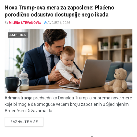
Nova Trump-ova mera za zaposlene: Plaćeno
porodično odsustvo dostupnije nego ikada
BY
MILENA STEVANOVIĆ
AVGUST 6, 2026
AMERIKA
Administracija predsednika Donalda Trump-a priprema nove mere
koje bi mogle da omoguće većem broju zaposlenih u Sjedinjenim
Američkim Državama da...
DETAILS
SAZNAJTE VIŠE