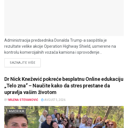
Administracija predsednika Donalda Trump-a saopštila je
rezultate velike akcije Operation Highway Shield, usmerene na
kontrolu komercijalnih vozača kamiona i sprovođenje...
DETAILS
SAZNAJTE VIŠE
Dr Nick Knežević pokreće besplatnu Online edukaciju
„Telo zna“ – Naučite kako da stres prestane da
upravlja vašim životom
BY
MILENA STEVANOVIĆ
AVGUST 5, 2026
AMERIKA