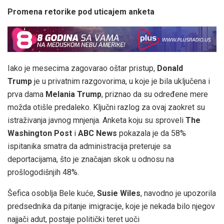
Promena retorike pod uticajem anketa
Iako je mesecima zagovarao oštar pristup,
Donald
Trump
je u privatnim razgovorima, u koje je bila uključena i
prva dama
Melania Trump
, priznao da su određene mere
možda otišle predaleko. Ključni razlog za ovaj zaokret su
istraživanja javnog mnjenja. Anketa koju su sproveli
The
Washington Post
i
ABC News
pokazala je da 58%
ispitanika smatra da administracija preteruje sa
deportacijama, što je značajan skok u odnosu na
prošlogodišnjih 48%.
Šefica osoblja Bele kuće,
Susie Wiles
, navodno je upozorila
predsednika da pitanje imigracije, koje je nekada bilo njegov
najjači adut, postaje politički teret uoči