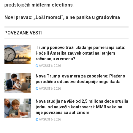
predstojećih
midterm elections
.
Novi pravac: „Loši momci“, a ne panika u gradovima
POVEZANE VESTI
Trump ponovo traži ukidanje pomeranja sata:
Hoće li Amerika zauvek ostati na letnjem
računanju vremena?
AVGUST 6, 2026
Nova Trump-ova mera za zaposlene: Plaćeno
porodično odsustvo dostupnije nego ikada
AVGUST 6, 2026
Nova studija na više od 2,5 miliona dece srušila
jednu od najvećih kontroverzi: MMR vakcina
nije povezana sa autizmom
AVGUST 6, 2026