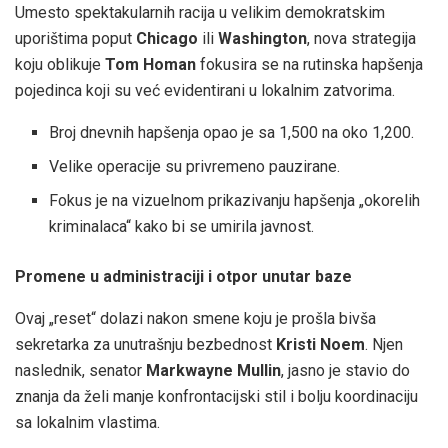
Umesto spektakularnih racija u velikim demokratskim
uporištima poput
Chicago
ili
Washington
, nova strategija
koju oblikuje
Tom Homan
fokusira se na rutinska hapšenja
pojedinca koji su već evidentirani u lokalnim zatvorima.
Broj dnevnih hapšenja opao je sa 1,500 na oko 1,200.
Velike operacije su privremeno pauzirane.
Fokus je na vizuelnom prikazivanju hapšenja „okorelih
kriminalaca“ kako bi se umirila javnost.
Promene u administraciji i otpor unutar baze
Ovaj „reset“ dolazi nakon smene koju je prošla bivša
sekretarka za unutrašnju bezbednost
Kristi Noem
. Njen
naslednik, senator
Markwayne Mullin
, jasno je stavio do
znanja da želi manje konfrontacijski stil i bolju koordinaciju
sa lokalnim vlastima.