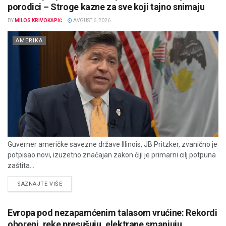
porodici – Stroge kazne za sve koji tajno snimaju
BY
MILOS KRIVOKAPIĆ
AVGUST 6, 2026
AMERIKA
Guverner američke savezne države Illinois, JB Pritzker, zvanično je
potpisao novi, izuzetno značajan zakon čiji je primarni cilj potpuna
zaštita...
DETAILS
SAZNAJTE VIŠE
Evropa pod nezapamćenim talasom vrućine: Rekordi
oboreni, reke presušuju, elektrane smanjuju