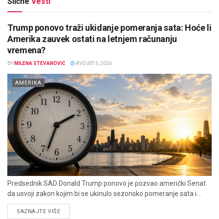
Slične
Vesti
Trump ponovo traži ukidanje pomeranja sata: Hoće li
Amerika zauvek ostati na letnjem računanju
vremena?
BY
MILENA STEVANOVIĆ
AVGUST 6, 2026
AMERIKA
Predsednik SAD Donald Trump ponovo je pozvao američki Senat
da usvoji zakon kojim bi se ukinulo sezonsko pomeranje sata i...
DETAILS
SAZNAJTE VIŠE