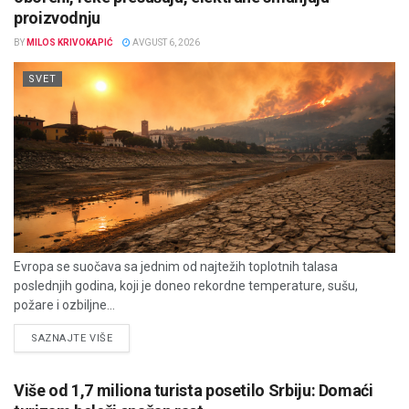
proizvodnju
BY
MILOS KRIVOKAPIĆ
AVGUST 6, 2026
SVET
Evropa se suočava sa jednim od najtežih toplotnih talasa
poslednjih godina, koji je doneo rekordne temperature, sušu,
požare i ozbiljne...
DETAILS
SAZNAJTE VIŠE
Više od 1,7 miliona turista posetilo Srbiju: Domaći