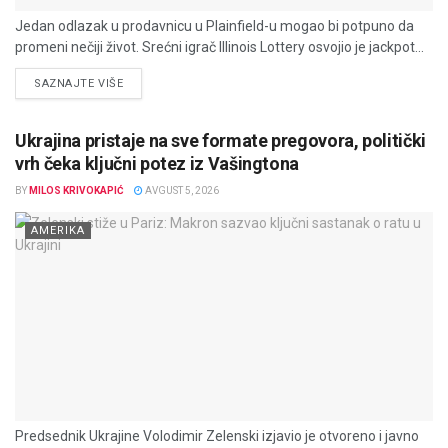
Jedan odlazak u prodavnicu u Plainfield-u mogao bi potpuno da
promeni nečiji život. Srećni igrač Illinois Lottery osvojio je jackpot...
DETAILS
SAZNAJTE VIŠE
Ukrajina pristaje na sve formate pregovora, politički
vrh čeka ključni potez iz Vašingtona
BY
MILOS KRIVOKAPIĆ
AVGUST 5, 2026
AMERIKA
Predsednik Ukrajine Volodimir Zelenski izjavio je otvoreno i javno