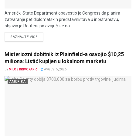
Američki State Department obavestio je Congress da planira
zatvaranje pet diplomatskih predstavništava u inostranstvu,
objavio je Reuters pozivajući se na...
DETAILS
SAZNAJTE VIŠE
Misteriozni dobitnik iz Plainfield-a osvojio $10,25
miliona: Listić kupljen u lokalnom marketu
BY
MILOS KRIVOKAPIĆ
AVGUST 5, 2026
AMERIKA