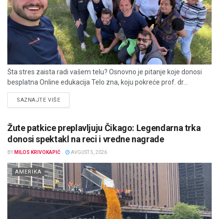
Šta stres zaista radi vašem telu? Osnovno je pitanje koje donosi
besplatna Online edukacija Telo zna, koju pokreće prof. dr...
DETAILS
SAZNAJTE VIŠE
Žute patkice preplavljuju Čikago: Legendarna trka
donosi spektakl na reci i vredne nagrade
BY
MILOS KRIVOKAPIĆ
AVGUST 5, 2026
AMERIKA