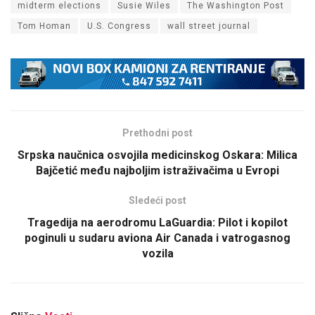
midterm elections
Susie Wiles
The Washington Post
Tom Homan
U.S. Congress
wall street journal
Prethodni post
Srpska naučnica osvojila medicinskog Oskara: Milica
Bajčetić među najboljim istraživačima u Evropi
Sledeći post
Tragedija na aerodromu LaGuardia: Pilot i kopilot
poginuli u sudaru aviona Air Canada i vatrogasnog
vozila