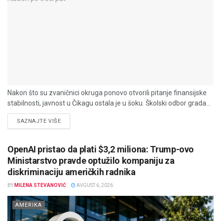
Nakon što su zvaničnici okruga ponovo otvorili pitanje finansijske
stabilnosti, javnost u Čikagu ostala je u šoku. Školski odbor grada...
DETAILS
SAZNAJTE VIŠE
OpenAI pristao da plati $3,2 miliona: Trump-ovo
Ministarstvo pravde optužilo kompaniju za
diskriminaciju američkih radnika
BY
MILENA STEVANOVIĆ
AVGUST 6, 2026
AMERIKA