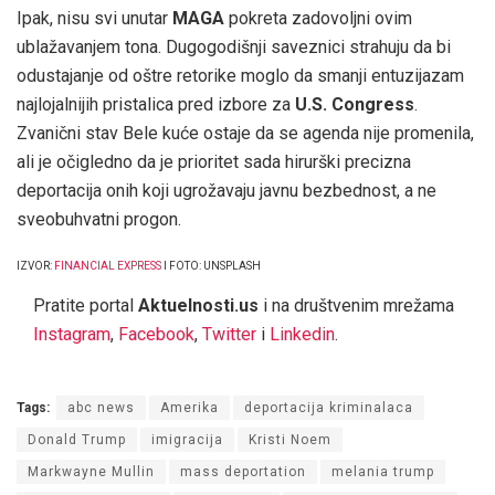
Ipak, nisu svi unutar
MAGA
pokreta zadovoljni ovim
ublažavanjem tona. Dugogodišnji saveznici strahuju da bi
odustajanje od oštre retorike moglo da smanji entuzijazam
najlojalnijih pristalica pred izbore za
U.S. Congress
.
Zvanični stav Bele kuće ostaje da se agenda nije promenila,
ali je očigledno da je prioritet sada hirurški precizna
deportacija onih koji ugrožavaju javnu bezbednost, a ne
sveobuhvatni progon.
IZVOR:
FINANCIAL EXPRESS
I FOTO: UNSPLASH
Pratite portal
Aktuelnosti.us
i na društvenim mrežama
Instagram
,
Facebook
,
Twitter
i
Linkedin
.
Tags:
abc news
Amerika
deportacija kriminalaca
Donald Trump
imigracija
Kristi Noem
Markwayne Mullin
mass deportation
melania trump