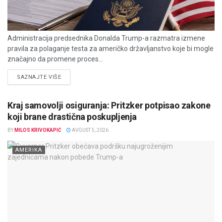
Administracija predsednika Donalda Trump-a razmatra izmene
pravila za polaganje testa za američko državljanstvo koje bi mogle
značajno da promene proces...
DETAILS
SAZNAJTE VIŠE
Kraj samovolji osiguranja: Pritzker potpisao zakone
koji brane drastična poskupljenja
BY
MILOS KRIVOKAPIĆ
AVGUST 5, 2026
AMERIKA