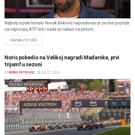
Najbolji srpski teniser Novak Đoković napredovao je za dve pozicije
na najnovijoj ATP listi i sada se nalazi na petom...
DETAILS
SAZNAJTE VIŠE
Noris pobedio na Velikoj nagradi Mađarske, prvi
trijumf u sezoni
BY
MIŠKO PETROVIĆ
JUL 27, 2026
OSTALI SPORTOVI