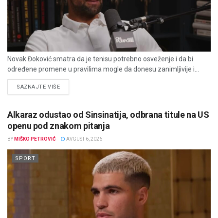
Novak Đoković smatra da je tenisu potrebno osveženje i da bi
određene promene u pravilima mogle da donesu zanimljivije i...
DETAILS
SAZNAJTE VIŠE
Alkaraz odustao od Sinsinatija, odbrana titule na US
openu pod znakom pitanja
BY
MIŠKO PETROVIĆ
AVGUST 6, 2026
SPORT