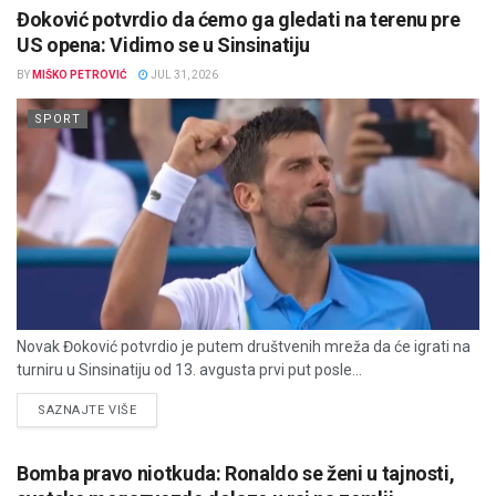
Đoković potvrdio da ćemo ga gledati na terenu pre
US opena: Vidimo se u Sinsinatiju
BY
MIŠKO PETROVIĆ
JUL 31, 2026
SPORT
Novak Đoković potvrdio je putem društvenih mreža da će igrati na
turniru u Sinsinatiju od 13. avgusta prvi put posle...
DETAILS
SAZNAJTE VIŠE
Bomba pravo niotkuda: Ronaldo se ženi u tajnosti,