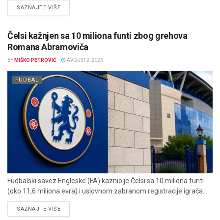
DETAILS
SAZNAJTE VIŠE
Čelsi kažnjen sa 10 miliona funti zbog grehova
Romana Abramoviča
BY
MIŠKO PETROVIĆ
AVGUST 2, 2026
FUDBAL
Fudbalski savez Engleske (FA) kaznio je Čelsi sa 10 miliona funti
(oko 11,6 miliona evra) i uslovnom zabranom registracije igrača...
DETAILS
SAZNAJTE VIŠE