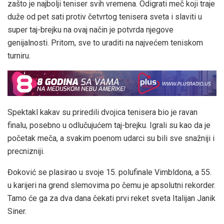
zašto je najbolji teniser svih vremena. Odigrati meč koji traje
duže od pet sati protiv četvrtog tenisera sveta i slaviti u
super taj-brejku na ovaj način je potvrda njegove
genijalnosti. Pritom, sve to uraditi na najvećem teniskom
turniru.
Spektakl kakav su priredili dvojica tenisera bio je ravan
finalu, posebno u odlučujućem taj-brejku. Igrali su kao da je
početak meča, a svakim poenom udarci su bili sve snažniji i
precnizniji.
Đoković se plasirao u svoje 15. polufinale Vimbldona, a 55.
u karijeri na grend slemovima po čemu je apsolutni rekorder.
Tamo će ga za dva dana čekati prvi reket sveta Italijan Janik
Siner.