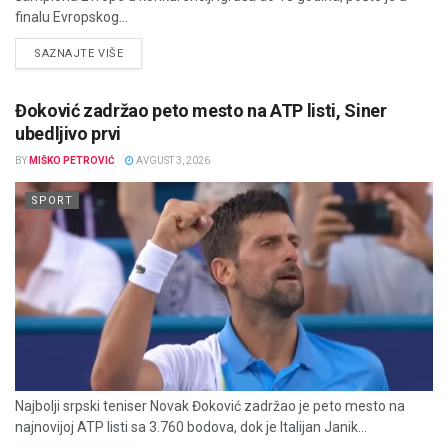
finalu Evropskog...
DETAILS
SAZNAJTE VIŠE
Đoković zadržao peto mesto na ATP listi, Siner
ubedljivo prvi
BY
MIŠKO PETROVIĆ
AVGUST 3, 2026
SPORT
Najbolji srpski teniser Novak Đoković zadržao je peto mesto na
najnovijoj ATP listi sa 3.760 bodova, dok je Italijan Janik...