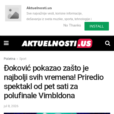
Aktuelnosti.us
Sve najvažnije vesti, korisne informacije,
dešavanja iz sveta muzike, sporta, tehnologije i
još mnogo toga zanimljivog.
No Thanks
INSTALL
Početna
Sport
Đoković pokazao zašto je
najbolji svih vremena! Priredio
spektakl od pet sati za
polufinale Vimbldona
jul 8, 2026