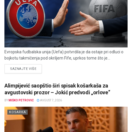
Evropska fudbalska unija (Uefa) potvrdila je da ostaje pri odluci o
bojkotu takmičenja pod okriljem Fife, uprkos tome što je...
DETAILS
SAZNAJTE VIŠE
Alimpijević saopštio širi spisak košarkaša za
avgustovski prozor – Jokić predvodi „orlove“
BY
MIŠKO PETROVIĆ
AVGUST 7, 2026
KOSARKA