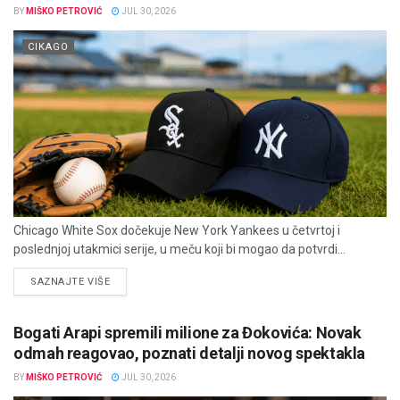
BY
MIŠKO PETROVIĆ
JUL 30, 2026
CIKAGO
Chicago White Sox dočekuje New York Yankees u četvrtoj i
poslednjoj utakmici serije, u meču koji bi mogao da potvrdi...
DETAILS
SAZNAJTE VIŠE
Bogati Arapi spremili milione za Đokovića: Novak
odmah reagovao, poznati detalji novog spektakla
BY
MIŠKO PETROVIĆ
JUL 30, 2026