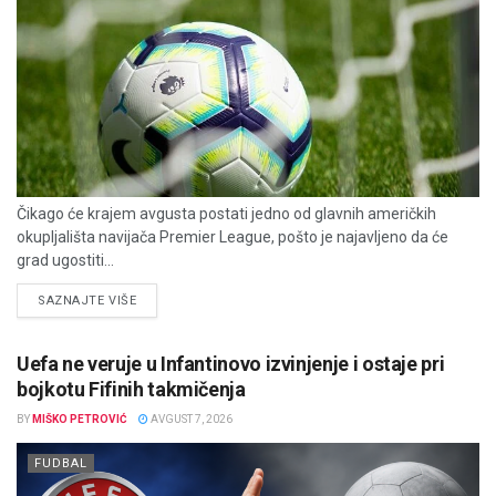
Čikago će krajem avgusta postati jedno od glavnih američkih
okupljališta navijača Premier League, pošto je najavljeno da će
grad ugostiti...
DETAILS
SAZNAJTE VIŠE
Uefa ne veruje u Infantinovo izvinjenje i ostaje pri
bojkotu Fifinih takmičenja
BY
MIŠKO PETROVIĆ
AVGUST 7, 2026
FUDBAL