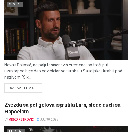
SPORT
Novak Đoković, najbolji teniser svih vremena, po treći put
uzastopno biće deo egzibicionog turnira u Saudijskoj Arabiji pod
nazivom "Six...
DETAILS
SAZNAJTE VIŠE
Zvezda sa pet golova ispratila Larn, slede dueli sa
Hapoelom
BY
MIŠKO PETROVIĆ
JUL 30, 2026
FUDBAL