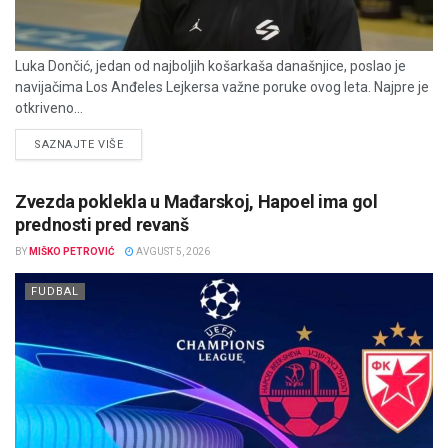
Luka Dončić, jedan od najboljih košarkaša današnjice, poslao je
navijačima Los Anđeles Lejkersa važne poruke ovog leta. Najpre je
otkriveno...
DETAILS
SAZNAJTE VIŠE
Zvezda poklekla u Mađarskoj, Hapoel ima gol
prednosti pred revanš
BY
MIŠKO PETROVIĆ
AVGUST 5, 2026
FUDBAL