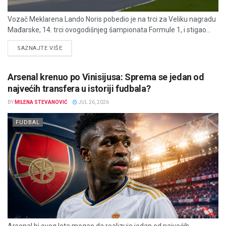
Vozač Meklarena Lando Noris pobedio je na trci za Veliku nagradu
Mađarske, 14. trci ovogodišnjeg šampionata Formule 1, i stigao...
DETAILS
SAZNAJTE VIŠE
Arsenal krenuo po Vinisijusa: Sprema se jedan od
najvećih transfera u istoriji fudbala?
BY
MILENA STEVANOVIĆ
JUL 26, 2026
FUDBAL