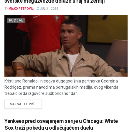
svetske megazvezde dolaze u raj na zemlji
BY
MIŠKO PETROVIĆ
JUL 31, 2026
FUDBAL
Kristijano Ronaldo i njegova dugogodišnja partnerka Georgina
Rodrigez, prema navodima portugalskih medija, ovog vikenda
trebalo bi da izgovore sudbonosno "da"....
DETAILS
SAZNAJTE VIŠE
Yankees pred osvajanjem serije u Chicagu: White
Sox traži pobedu u odlučujućem duelu