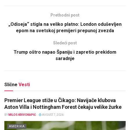
Prethodni post
„Odiseja“ stigla na veliko platno: London oduševljen
epom na svetskoj premijeri prepunoj zvezda
Sledeći post
Trump oštro napao Španiju i zapretio prekidom
saradnje
Slične
Vesti
Premier League stiže u Čikago: Navijače klubova
Aston Villa i Nottingham Forest čekaju velike žurke
BY
MILOS KRIVOKAPIĆ
AVGUST 7, 2026
AMERIKA