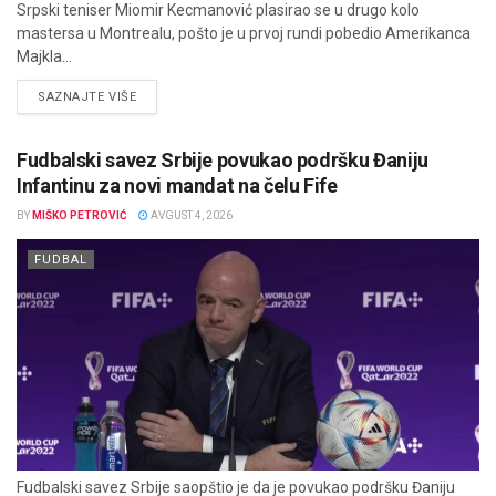
Srpski teniser Miomir Kecmanović plasirao se u drugo kolo
mastersa u Montrealu, pošto je u prvoj rundi pobedio Amerikanca
Majkla...
DETAILS
SAZNAJTE VIŠE
Fudbalski savez Srbije povukao podršku Đaniju
Infantinu za novi mandat na čelu Fife
BY
MIŠKO PETROVIĆ
AVGUST 4, 2026
FUDBAL
Fudbalski savez Srbije saopštio je da je povukao podršku Đaniju