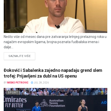
Nešto više od mesec dana pre zatvaranja letnjeg prelaznog roka u
najjačim evropskim ligama, brojna poznata fudbalska imena i
dalje...
DETAILS
SAZNAJTE VIŠE
Đoković i Sabalenka zajedno napadaju grend slem
trofej: Prijavljeni za dubl na US openu
BY
MIŠKO PETROVIĆ
JUL 28, 2026
SPORT