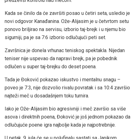
preuzevši kontrolu nad mečom.
Kada se činilo da će završiti posao u četiri seta, usledio je
novi odgovor Kanađanina. Ože-Alijasim je u četvrtom setu
ponovo briljirao na servisu, izborio taj-brejk i u njemu bio
sigurniji, pa je sa 7:6 izborio odlučujući peti set.
Završnica je donela vrhunac teniskog spektakla. Nijedan
teniser nije uspevao da napravi brejk, pa je pobednik
odlučen u super taj-brejku do deset poena.
Tada je Đoković pokazao iskustvo i mentalnu snagu –
poveo je 7:3, nije dozvolio rivalu povratak i sa 10:4 završio
najteži meč u dosadašnjem toku turnira.
Iako je Ože-Alijasim bio agresivniji i meč završio sa više
asova i direktnih poena, Đoković je još jednom pokazao da
odlučujuće poene igra najbolje kada je najpotrebnije.
U petak, 9. jula će se u polufinalu sastati sa Janikom