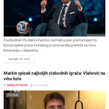
Predsednik Fife Đani Infantino razmatra plan prema kojem bi
komercijalna prava Svetskog prvenstva bila preneta na novu
kompaniju u vlasništvu...
DETAILS
SAZNAJTE VIŠE
Markin spisak najboljih slobodnih igrača: Vlahović na
vrhu liste
BY
MIŠKO PETROVIĆ
JUL 29, 2026
FUDBAL