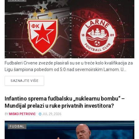
Fudbaleri Crvene zvezde plasirali su se u treće kolo kvalifikacija za
Ligu šampiona pobedom od 5:0 nad severnoirskim Larnom. U...
DETAILS
SAZNAJTE VIŠE
Infantino sprema fudbalsku „nuklearnu bombu“ –
Mundijal prelazi u ruke privatnih investitora?
BY
MIŠKO PETROVIĆ
JUL 29, 2026
FUDBAL