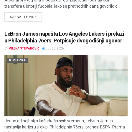
Arsenal bi ovog leta mogao da realizuje jedan od najvećih
transfera u istoriji fudbala. Iako se prethodnih dana govorilo o...
DETAILS
SAZNAJTE VIŠE
LeBron James napušta Los Angeles Lakers i prelazi
u Philadelphia 76ers: Potpisuje dvogodišnji ugovor
BY
MILENA STEVANOVIĆ
JUL 25, 2026
KOSARKA
Jedan od najboljih košarkaša svih vremena, LeBron James,
nastavlja karijeru u ekipi Philadelphia 76ers, prenosi ESPN. Prema