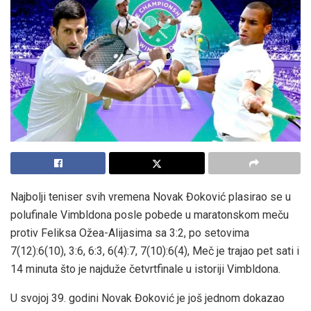
Najbolji teniser svih vremena Novak Đoković plasirao se u
polufinale Vimbldona posle pobede u maratonskom meču
protiv Feliksa Ožea-Alijasima sa 3:2, po setovima
7(12):6(10), 3:6, 6:3, 6(4):7, 7(10):6(4), Meč je trajao pet sati i
14 minuta što je najduže četvrtfinale u istoriji Vimbldona.
U svojoj 39. godini Novak Đoković je još jednom dokazao