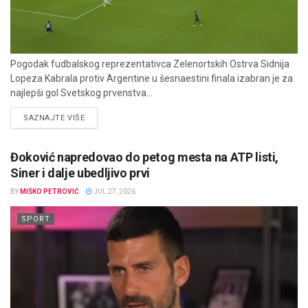
Pogodak fudbalskog reprezentativca Zelenortskih Ostrva Sidnija
Lopeza Kabrala protiv Argentine u šesnaestini finala izabran je za
najlepši gol Svetskog prvenstva...
DETAILS
SAZNAJTE VIŠE
Đoković napredovao do petog mesta na ATP listi,
Siner i dalje ubedljivo prvi
BY
MIŠKO PETROVIĆ
JUL 27, 2026
SPORT