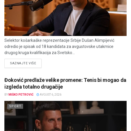
Selektor košarkaške reprezentacije Srbije Dušan Alimpijević
odredio je spisak od 18 kandidata za avgustovske utakmice
drugog kruga kvalifikacija za Svetsko...
DETAILS
SAZNAJTE VIŠE
Đoković predlaže velike promene: Tenis bi mogao da
izgleda totalno drugačije
BY
MIŠKO PETROVIĆ
AVGUST 6, 2026
SPORT