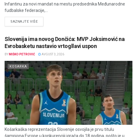
Infantinu za novi mandat na mestu predsednika Međunarodne
fudbalske federacije,...
DETAILS
SAZNAJTE VIŠE
Slovenija ima novog Dončića: MVP Joksimović na
Evrobasketu nastavio vrtogllavi uspon
BY
MIŠKO PETROVIĆ
AVGUST 3, 2026
KOSARKA
Košarkaška reprezentacija Slovenije osvojila je prvu titulu
šampiona Evrope u konkurenciji igrača do 18 godina, pošto je u