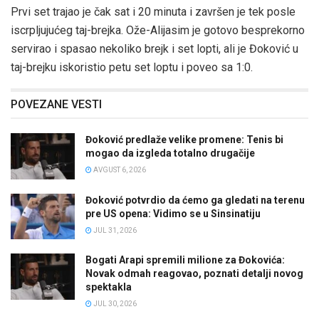
Prvi set trajao je čak sat i 20 minuta i završen je tek posle
iscrpljujućeg taj-brejka. Ože-Alijasim je gotovo besprekorno
servirao i spasao nekoliko brejk i set lopti, ali je Đoković u
taj-brejku iskoristio petu set loptu i poveo sa 1:0.
POVEZANE VESTI
Đoković predlaže velike promene: Tenis bi
mogao da izgleda totalno drugačije
AVGUST 6, 2026
Đoković potvrdio da ćemo ga gledati na terenu
pre US opena: Vidimo se u Sinsinatiju
JUL 31, 2026
Bogati Arapi spremili milione za Đokovića:
Novak odmah reagovao, poznati detalji novog
spektakla
JUL 30, 2026