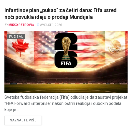
Infantinov plan „pukao“ za četiri dana: Fifa usred
noći povukla ideju o prodaji Mundijala
BY
MIŠKO PETROVIĆ
AVGUST 1, 2026
FUDBAL
Svetska fudbalska federacija (Fifa) odlučila je da zaustavi projekat
"FIFA Forward Enterprise" nakon oštrih reakcija i dubokih podela
koje je...
DETAILS
SAZNAJTE VIŠE