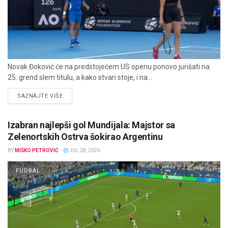
Novak Đoković će na predstojećem US openu ponovo jurišati na
25. grend slem titulu, a kako stvari stoje, i na...
DETAILS
SAZNAJTE VIŠE
Izabran najlepši gol Mundijala: Majstor sa
Zelenortskih Ostrva šokirao Argentinu
BY
MIŠKO PETROVIĆ
JUL 28, 2026
FUDBAL