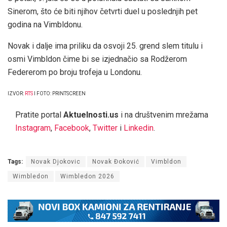
Sinerom, što će biti njihov četvrti duel u poslednjih pet
godina na Vimbldonu.
Novak i dalje ima priliku da osvoji 25. grend slem titulu i
osmi Vimbldon čime bi se izjednačio sa Rodžerom
Federerom po broju trofeja u Londonu.
IZVOR:
RTS
I FOTO: PRINTSCREEN
Pratite portal
Aktuelnosti.us
i na društvenim mrežama
Instagram
,
Facebook
,
Twitter
i
Linkedin
.
Tags:
Novak Djokovic
Novak Đoković
Vimbldon
Wimbledon
Wimbledon 2026