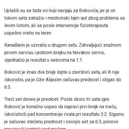
Uplašili su se tada svi koji navijaju za Đokovića, jer je on
tokom seta zatražio i medicinski tajm-aut zbog problema sa
levim listom, ali se posle intervencije fizioterapeuta
uspešno vratio na teren.
Kanađanin je uzvratio u drugom setu. Zahvaljujući snažnom
prvom servisu i jedinom brejku na Novakov servis,
izjednačio je rezultat u setovima na 1:1.
Đoković je imao dve brejk lopte u završnici seta, ali ih nije
iskoristio, pa je Ože-Alijasim sačuvao prednost i stigao do
6:3.
Treći set doneo je preokret. Posle skoro tri sata igre
Đoković je konačno uspeo da napravi prvi brejk na meču,
iskoristivši pad koncentracije rivala pri rezultatu 3:2. Sigurno
je sačuvao stečenu prednost i osvojio set sa 6:3, ponovo