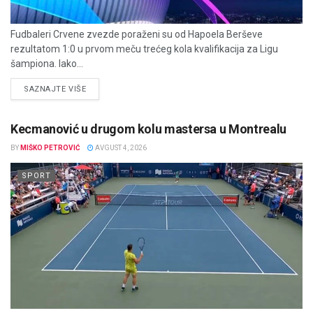
Fudbaleri Crvene zvezde poraženi su od Hapoela Berševe
rezultatom 1:0 u prvom meču trećeg kola kvalifikacija za Ligu
šampiona. Iako...
DETAILS
SAZNAJTE VIŠE
Kecmanović u drugom kolu mastersa u Montrealu
BY
MIŠKO PETROVIĆ
AVGUST 4, 2026
SPORT