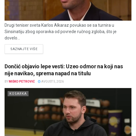
Drugi teniser sveta Karlos Alkaraz povukao se sa turnira u
Sinsinatiju zbog oporavka od povrede ručnog zgloba, što je
dovelo...
DETAILS
SAZNAJTE VIŠE
Dončić objavio lepe vesti: Uzeo odmor na koji nas
nije navikao, sprema napad na titulu
BY
MIŠKO PETROVIĆ
AVGUST 5, 2026
KOSARKA