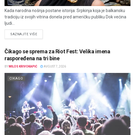
Kada narodna nošnja postane istorija: Srpkinja koja je balkansku
tradiciju iz svojih vitrina donela pred američku publiku Dok većina
ljudi...
DETAILS
SAZNAJTE VIŠE
Čikago se sprema za Riot Fest: Velika imena
raspoređena na tri bine
BY
MILOS KRIVOKAPIĆ
AVGUST 7, 2026
CIKAGO