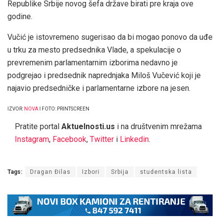
Republike Srbije novog šefa države birati pre kraja ove
godine.
Vučić je istovremeno sugerisao da bi mogao ponovo da uđe
u trku za mesto predsednika Vlade, a spekulacije o
prevremenim parlamentarnim izborima nedavno je
podgrejao i predsednik naprednjaka Miloš Vučević koji je
najavio predsedničke i parlamentarne izbore na jesen.
IZVOR:
NOVA
I FOTO: PRINTSCREEN
Pratite portal
Aktuelnosti.us
i na društvenim mrežama
Instagram
,
Facebook
,
Twitter
i
Linkedin
.
Tags:
Dragan Đilas
Izbori
Srbija
studentska lista