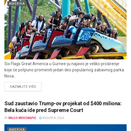
AMERIKA
Six Flags Great America u Gurnee-ju najavio je veliko proširenje
koje će potpuno promeniti jedan deo popularnog zabavnog parka.
Nova...
DETAILS
SAZNAJTE VIŠE
Sud zaustavio Trump-ov projekat od $400 miliona:
Bela kuća ide pred Supreme Court
BY
MILOS KRIVOKAPIĆ
AVGUST 8, 2026
AMERIKA