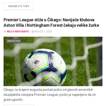
DETAILS
SAZNAJTE VIŠE
Premier League stiže u Čikago: Navijače klubova
Aston Villa i Nottingham Forest čekaju velike žurke
BY
MILOS KRIVOKAPIĆ
AVGUST 7, 2026
AMERIKA
Čikago će krajem avgusta postati jedno od glavnih američkih
okupljališta navijača Premier League, pošto je najavljeno da će
grad ugostiti...