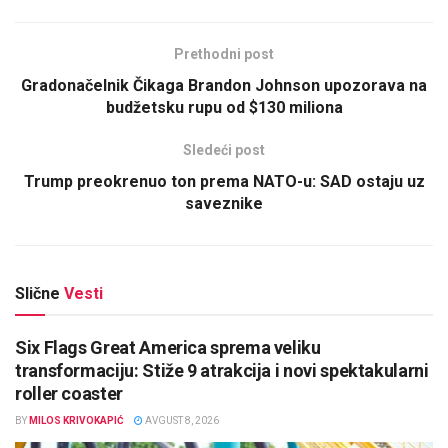
Prethodni post
Gradonačelnik Čikaga Brandon Johnson upozorava na
budžetsku rupu od $130 miliona
Sledeći post
Trump preokrenuo ton prema NATO-u: SAD ostaju uz
saveznike
Slične
Vesti
Six Flags Great America sprema veliku
transformaciju: Stiže 9 atrakcija i novi spektakularni
roller coaster
BY
MILOS KRIVOKAPIĆ
AVGUST 8, 2026