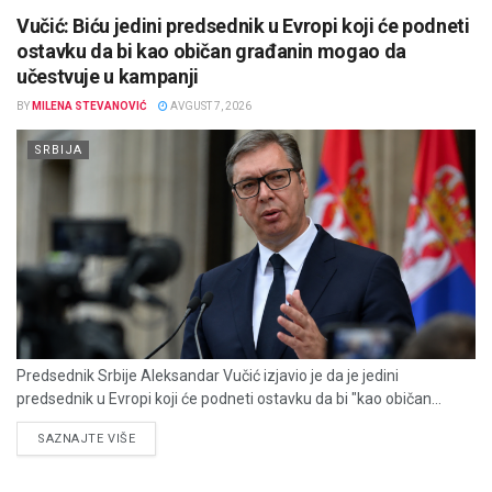
Vučić: Biću jedini predsednik u Evropi koji će podneti
ostavku da bi kao običan građanin mogao da
učestvuje u kampanji
BY
MILENA STEVANOVIĆ
AVGUST 7, 2026
SRBIJA
Predsednik Srbije Aleksandar Vučić izjavio je da je jedini
predsednik u Evropi koji će podneti ostavku da bi "kao običan...
DETAILS
SAZNAJTE VIŠE