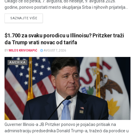
Čikago će od petka, 7. avgusta, do nedelje, 9. avgusta 2026.
godine, ponovo postati mesto okupljanja Srba i njihovih prijatelja...
DETAILS
SAZNAJTE VIŠE
$1.700 za svaku porodicu u Illinoisu? Pritzker traži
da Trump vrati novac od tarifa
BY
MILOS KRIVOKAPIĆ
AVGUST 7, 2026
AMERIKA
Guverner Illinois-a JB Pritzker ponovo je pojačao pritisak na
administraciju predsednika Donald Trump-a, tražeći da porodice u