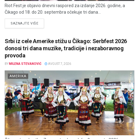
Riot Fest je objavio dnevni raspored za izdanje 2026. godine, a
Čikago od 18. do 20. septembra očekuje tri dana...
DETAILS
SAZNAJTE VIŠE
Srbi iz cele Amerike stižu u Čikago: Serbfest 2026
donosi tri dana muzike, tradicije i nezaboravnog
provoda
BY
MILENA STEVANOVIĆ
AVGUST 7, 2026
AMERIKA