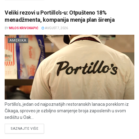
Veliki rezovi u Portillo’s-u: Otpušteno 18%
menadžmenta, kompanija menja plan širenja
BY
MILOS KRIVOKAPIĆ
AVGUST 7, 2026
AMERIKA
Portillo’s, jedan od najpoznatijih restoranskih lanaca poreklom iz
Čikaga, sproveo je ozbiljno smanjenje broja zaposlenih u svom
sedištu u Oak...
DETAILS
SAZNAJTE VIŠE