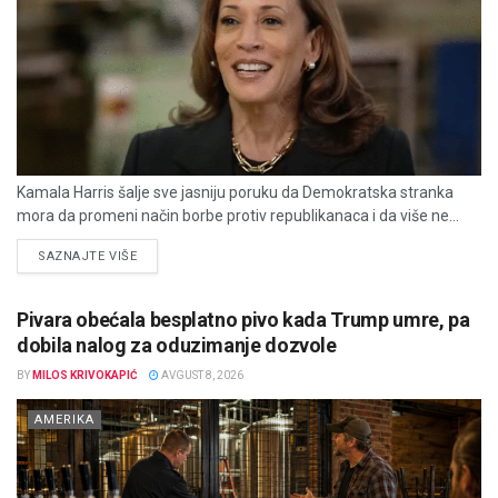
Kamala Harris šalje sve jasniju poruku da Demokratska stranka
mora da promeni način borbe protiv republikanaca i da više ne...
DETAILS
SAZNAJTE VIŠE
Pivara obećala besplatno pivo kada Trump umre, pa
dobila nalog za oduzimanje dozvole
BY
MILOS KRIVOKAPIĆ
AVGUST 8, 2026
AMERIKA