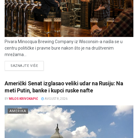
Pivara Minocqua Brewing Company iz Wisconsin-a našla se u
centru političke i pravne bure nakon što je na društvenim
mrežama...
DETAILS
SAZNAJTE VIŠE
Američki Senat izglasao veliki udar na Rusiju: Na
meti Putin, banke i kupci ruske nafte
BY
MILOS KRIVOKAPIĆ
AVGUST 8, 2026
AMERIKA