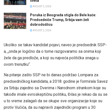
sveta
AVGUST 3, 2026
Poruka iz Beograda stigla do Bele kuće:
Predsedniče Trump, Srbija vam želi
dobrodošlicu
AVGUST 2, 2026
Ukoliko se takav kandidat pojavi, naveo je predsednik SSP-
a, „onda je logično da o tome razgovaramo sa onima koji
žele da ga predlože, a koji su najveća politička snaga u
ovom trenutku“.
Na pitanje zašto SSP ne bi danas podržao Lompara za
predsedničkog kandidata, a 2018. godine je formirala Savez
za Srbiju zajedno sa Dverima i Narodnom strankom koje su
takođe imale evroskeptičnu politiku, Đilas je rekao da su se
u to vreme zalagali da se okupe sve organizacije koje su
protiv Vučića, da su napravili zajednički program u 30