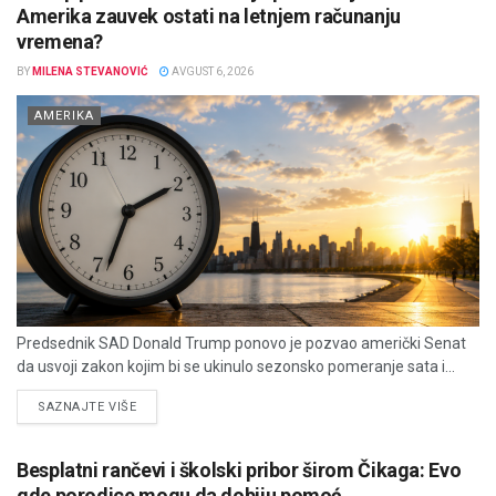
Amerika zauvek ostati na letnjem računanju
vremena?
BY
MILENA STEVANOVIĆ
AVGUST 6, 2026
AMERIKA
Predsednik SAD Donald Trump ponovo je pozvao američki Senat
da usvoji zakon kojim bi se ukinulo sezonsko pomeranje sata i...
DETAILS
SAZNAJTE VIŠE
Besplatni rančevi i školski pribor širom Čikaga: Evo
gde porodice mogu da dobiju pomoć