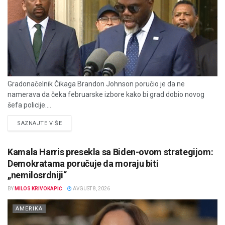
Gradonačelnik Čikaga Brandon Johnson poručio je da ne
namerava da čeka februarske izbore kako bi grad dobio novog
šefa policije....
DETAILS
SAZNAJTE VIŠE
Kamala Harris presekla sa Biden-ovom strategijom:
Demokratama poručuje da moraju biti
„nemilosrdniji“
BY
MILOS KRIVOKAPIĆ
AVGUST 8, 2026
AMERIKA