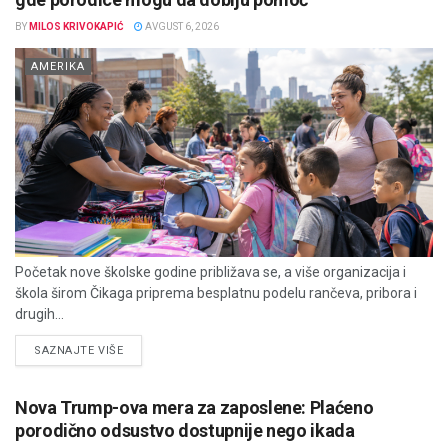
BY
MILOS KRIVOKAPIĆ
AVGUST 6, 2026
AMERIKA
Početak nove školske godine približava se, a više organizacija i
škola širom Čikaga priprema besplatnu podelu rančeva, pribora i
drugih...
DETAILS
SAZNAJTE VIŠE
Nova Trump-ova mera za zaposlene: Plaćeno
porodično odsustvo dostupnije nego ikada