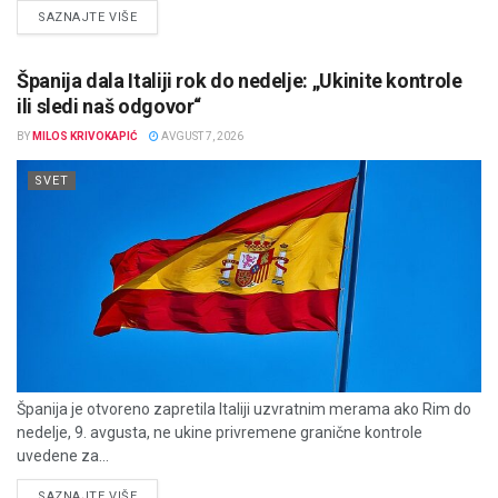
DETAILS
SAZNAJTE VIŠE
Španija dala Italiji rok do nedelje: „Ukinite kontrole
ili sledi naš odgovor“
BY
MILOS KRIVOKAPIĆ
AVGUST 7, 2026
SVET
Španija je otvoreno zapretila Italiji uzvratnim merama ako Rim do
nedelje, 9. avgusta, ne ukine privremene granične kontrole
uvedene za...
DETAILS
SAZNAJTE VIŠE