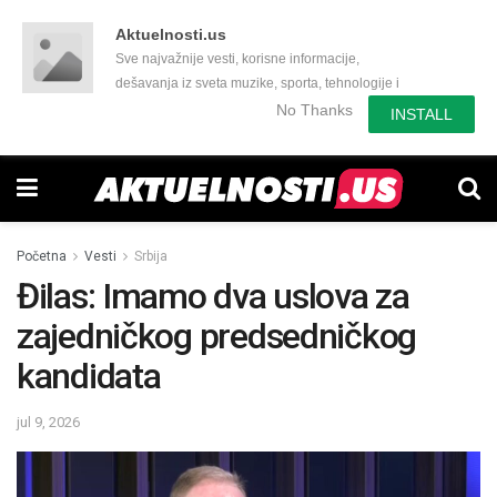
Aktuelnosti.us
Sve najvažnije vesti, korisne informacije,
dešavanja iz sveta muzike, sporta, tehnologije i
još mnogo toga zanimljivog.
No Thanks
INSTALL
Početna
Vesti
Srbija
Đilas: Imamo dva uslova za
zajedničkog predsedničkog
kandidata
jul 9, 2026