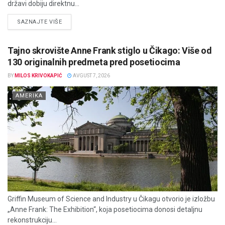
državi dobiju direktnu...
DETAILS
SAZNAJTE VIŠE
Tajno skrovište Anne Frank stiglo u Čikago: Više od
130 originalnih predmeta pred posetiocima
BY
MILOS KRIVOKAPIĆ
AVGUST 7, 2026
AMERIKA
Griffin Museum of Science and Industry u Čikagu otvorio je izložbu
„Anne Frank: The Exhibition“, koja posetiocima donosi detaljnu
rekonstrukciju...