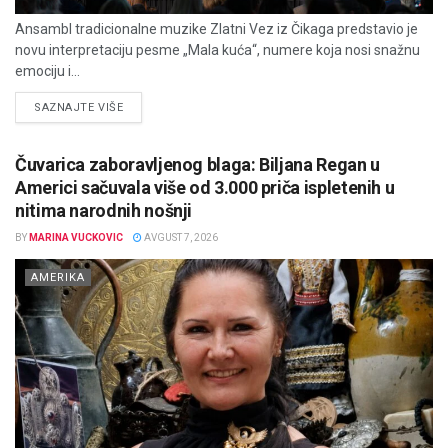
Ansambl tradicionalne muzike Zlatni Vez iz Čikaga predstavio je
novu interpretaciju pesme „Mala kuća“, numere koja nosi snažnu
emociju i...
DETAILS
SAZNAJTE VIŠE
Čuvarica zaboravljenog blaga: Biljana Regan u
Americi sačuvala više od 3.000 priča ispletenih u
nitima narodnih nošnji
BY
MARINA VUCKOVIC
AVGUST 7, 2026
AMERIKA