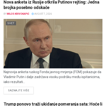
Nova anketa iz Rusije otkrila Putinov rejting: Jedna
brojka posebno odskače
BY
MILOS KRIVOKAPIĆ
AVGUST 7, 2026
SVET
Najnovija anketa ruskog Fonda javnog mnjenja (FOM) pokazuje da
Vladimir Putin i dalje zadržava visoku podršku među ispitanicima,
iako rezultati...
DETAILS
SAZNAJTE VIŠE
Trump ponovo traži ukidanje pomeranja sata: Hoće li