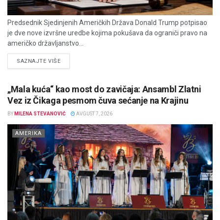
Predsednik Sjedinjenih Američkih Država Donald Trump potpisao
je dve nove izvršne uredbe kojima pokušava da ograniči pravo na
američko državljanstvo...
DETAILS
SAZNAJTE VIŠE
„Mala kuća“ kao most do zavičaja: Ansambl Zlatni
Vez iz Čikaga pesmom čuva sećanje na Krajinu
BY
MILENA STEVANOVIĆ
AVGUST 7, 2026
AMERIKA