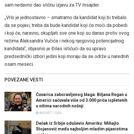
sam nedavno dao sličnu izjavu za TV Insajder.
„Vrlo je jednostavno – smatramo da kandidat koji bi trebalo
da se pojavi, treba da bude kandidat koji će moći da pobedi
i koji će, naravno, okupljati sve one koji su danas protiv ovog
režima Aleksandra Vučića i nekog njegovog potencijalnog
kandidata“, objasnio je Đilas ističući da su upravo
predsednički izbori jedini koji moraju da se održe u narednih
osam meseci.
POVEZANE VESTI
Čuvarica zaboravljenog blaga: Biljana Regan u
Americi sačuvala više od 3.000 priča ispletenih
u nitima narodnih nošnji
AVGUST 7, 2026
Dečak iz Srbije oduševio Ameriku: Mihajlo
Stojanović među najboljim mladim pijanistima