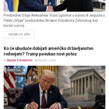
Predsednik Srbije Aleksandar Vučić ugostiće u subotu 8. avgusta u
Palati „Srbija“ predsednika Ukrajine Volodimira Zelenskog, koji
boravi u prvoj...
DETAILS
SAZNAJTE VIŠE
Ko će ubuduće dobijati američko državljanstvo
rođenjem? Trump povukao novi potez
BY
MILENA STEVANOVIĆ
AVGUST 7, 2026
AMERIKA