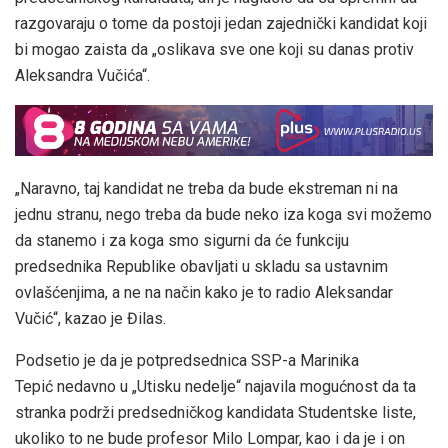
razgovaraju o tome da postoji jedan zajednički kandidat koji
bi mogao zaista da „oslikava sve one koji su danas protiv
Aleksandra Vučića“.
„Naravno, taj kandidat ne treba da bude ekstreman ni na
jednu stranu, nego treba da bude neko iza koga svi možemo
da stanemo i za koga smo sigurni da će funkciju
predsednika Republike obavljati u skladu sa ustavnim
ovlašćenjima, a ne na način kako je to radio Aleksandar
Vučić“, kazao je Đilas.
Podsetio je da je potpredsednica SSP-a Marinika
Tepić nedavno u „Utisku nedelje“ najavila mogućnost da ta
stranka podrži predsedničkog kandidata Studentske liste,
ukoliko to ne bude profesor Milo Lompar, kao i da je i on