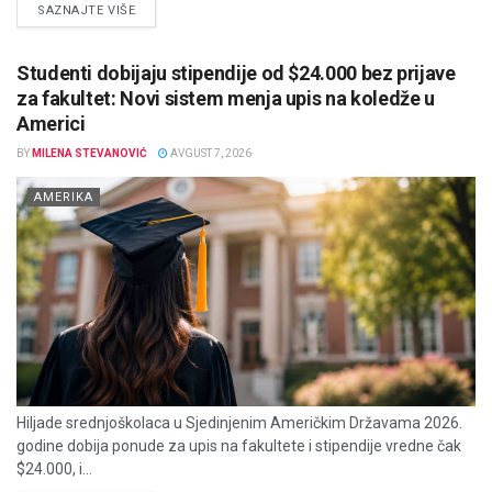
DETAILS
SAZNAJTE VIŠE
Studenti dobijaju stipendije od $24.000 bez prijave
za fakultet: Novi sistem menja upis na koledže u
Americi
BY
MILENA STEVANOVIĆ
AVGUST 7, 2026
AMERIKA
Hiljade srednjoškolaca u Sjedinjenim Američkim Državama 2026.
godine dobija ponude za upis na fakultete i stipendije vredne čak
$24.000, i...