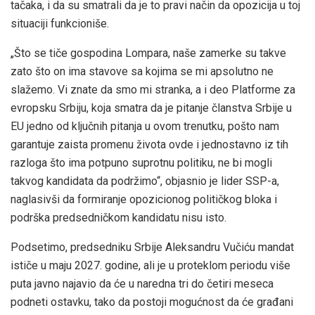
tačaka, i da su smatrali da je to pravi način da opozicija u toj
situaciji funkcioniše.
„Što se tiče gospodina Lompara, naše zamerke su takve
zato što on ima stavove sa kojima se mi apsolutno ne
slažemo. Vi znate da smo mi stranka, a i deo Platforme za
evropsku Srbiju, koja smatra da je pitanje članstva Srbije u
EU jedno od ključnih pitanja u ovom trenutku, pošto nam
garantuje zaista promenu života ovde i jednostavno iz tih
razloga što ima potpuno suprotnu politiku, ne bi mogli
takvog kandidata da podržimo“, objasnio je lider SSP-a,
naglasivši da formiranje opozicionog političkog bloka i
podrška predsedničkom kandidatu nisu isto.
Podsetimo, predsedniku Srbije Aleksandru Vučiću mandat
ističe u maju 2027. godine, ali je u proteklom periodu više
puta javno najavio da će u naredna tri do četiri meseca
podneti ostavku, tako da postoji mogućnost da će građani