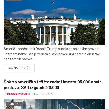
Američki predsednik Donald Trump suočio se sa novim pravnim
udarcem nakon što je federalni apelacioni sud naredio obustavu
nadzemnih radova...
DETAILS
SAZNAJTE VIŠE
Šok za američko tržište rada: Umesto 95.000 novih
poslova, SAD izgubile 23.000
BY
MILOS KRIVOKAPIĆ
AVGUST 8, 2026
AMERIKA