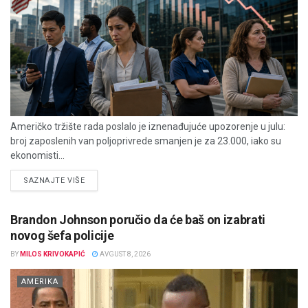
Američko tržište rada poslalo je iznenađujuće upozorenje u julu:
broj zaposlenih van poljoprivrede smanjen je za 23.000, iako su
ekonomisti...
DETAILS
SAZNAJTE VIŠE
Brandon Johnson poručio da će baš on izabrati
novog šefa policije
BY
MILOS KRIVOKAPIĆ
AVGUST 8, 2026
AMERIKA