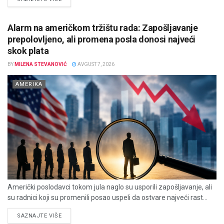
Alarm na američkom tržištu rada: Zapošljavanje
prepolovljeno, ali promena posla donosi najveći
skok plata
BY
MILENA STEVANOVIĆ
AVGUST 7, 2026
AMERIKA
Američki poslodavci tokom jula naglo su usporili zapošljavanje, ali
su radnici koji su promenili posao uspeli da ostvare najveći rast...
DETAILS
SAZNAJTE VIŠE