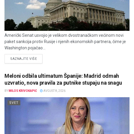
Američki Senat usvojio je velikom dvostranačkom većinom novi
paket sankcija protiv Rusije i njenih ekonomskih partnera, čime je
Washington pojačao...
DETAILS
SAZNAJTE VIŠE
Meloni odbila ultimatum Španije: Madrid odmah
uzvratio, nova pravila za putnike stupaju na snagu
BY
MILOS KRIVOKAPIĆ
AVGUST 8, 2026
SVET