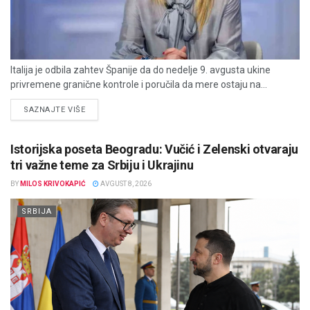
Italija je odbila zahtev Španije da do nedelje 9. avgusta ukine
privremene granične kontrole i poručila da mere ostaju na...
DETAILS
SAZNAJTE VIŠE
Istorijska poseta Beogradu: Vučić i Zelenski otvaraju
tri važne teme za Srbiju i Ukrajinu
BY
MILOS KRIVOKAPIĆ
AVGUST 8, 2026
SRBIJA