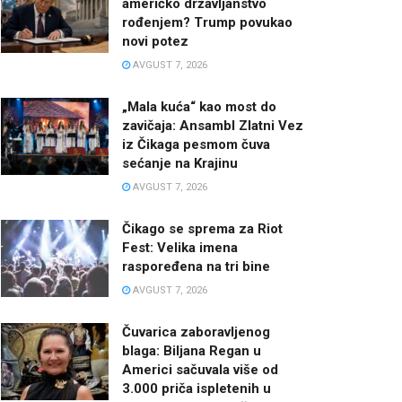
američko državljanstvo
rođenjem? Trump povukao
novi potez
AVGUST 7, 2026
„Mala kuća“ kao most do
zavičaja: Ansambl Zlatni Vez
iz Čikaga pesmom čuva
sećanje na Krajinu
AVGUST 7, 2026
Čikago se sprema za Riot
Fest: Velika imena
raspoređena na tri bine
AVGUST 7, 2026
Čuvarica zaboravljenog
blaga: Biljana Regan u
Americi sačuvala više od
3.000 priča ispletenih u