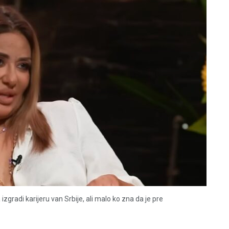
zgradi karijeru van Srbije, ali malo ko zna da je pre