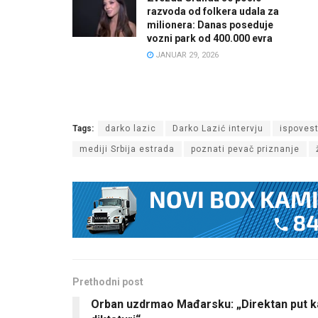
razvoda od folkera udala za
milionera: Danas poseduje
vozni park od 400.000 evra
JANUAR 29, 2026
Tags:
darko lazic
Darko Lazić intervju
ispoves
mediji Srbija estrada
poznati pevač priznanje
Prethodni post
Orban uzdrmao Mađarsku: „Direktan put k