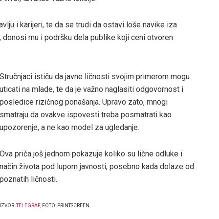
lju i karijeri, te da se trudi da ostavi loše navike iza
 donosi mu i podršku dela publike koji ceni otvoren
Stručnjaci ističu da javne ličnosti svojim primerom mogu
uticati na mlade, te da je važno naglasiti odgovornost i
posledice rizičnog ponašanja. Upravo zato, mnogi
smatraju da ovakve ispovesti treba posmatrati kao
upozorenje, a ne kao model za ugledanje.
Ova priča još jednom pokazuje koliko su lične odluke i
način života pod lupom javnosti, posebno kada dolaze od
poznatih ličnosti.
IZVOR:
TELEGRAF
, FOTO: PRINTSCREEN