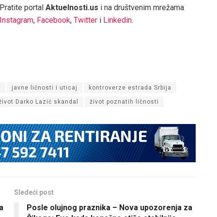
Pratite portal
Aktuelnosti.us
i na društvenim mrežama
Instagram
,
Facebook
,
Twitter
i
Linkedin
.
t
javne ličnosti i uticaj
kontroverze estrada Srbija
život Darko Lazić skandal
život poznatih ličnosti
Sledeći post
a
Posle olujnog praznika – Nova upozorenja za