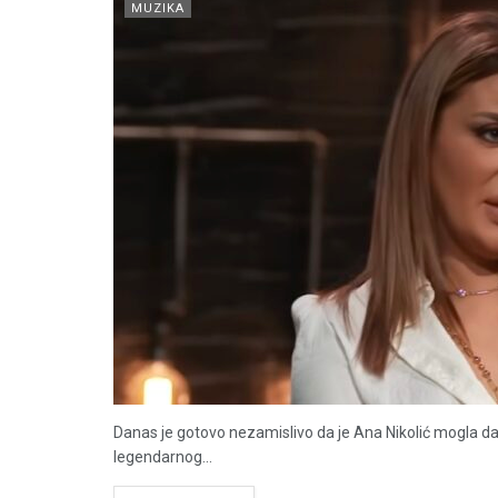
MUZIKA
Danas je gotovo nezamislivo da je Ana Nikolić mogla da i
legendarnog...