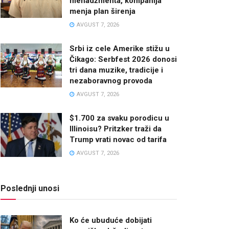
menadžmenta, kompanija
menja plan širenja
AVGUST 7, 2026
Srbi iz cele Amerike stižu u
Čikago: Serbfest 2026 donosi
tri dana muzike, tradicije i
nezaboravnog provoda
AVGUST 7, 2026
$1.700 za svaku porodicu u
Illinoisu? Pritzker traži da
Trump vrati novac od tarifa
AVGUST 7, 2026
Poslednji unosi
Ko će ubuduće dobijati