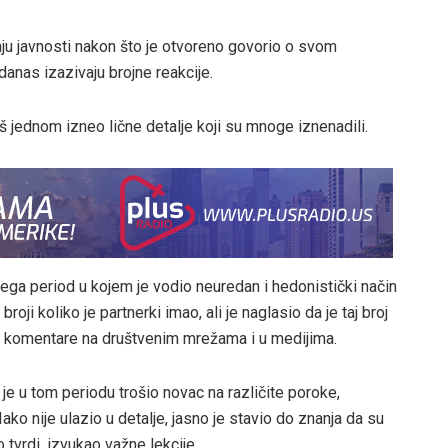
ju javnosti nakon što je otvoreno govorio o svom
danas izazivaju brojne reakcije.
š jednom izneo lične detalje koji su mnoge iznenadili.
jega period u kojem je vodio neuredan i hedonistički način
oji koliko je partnerki imao, ali je naglasio da je taj broj
e komentare na društvenim mrežama i u medijima.
je u tom periodu trošio novac na različite poroke,
ako nije ulazio u detalje, jasno je stavio do znanja da su
 tvrdi, izvukao važne lekcije.