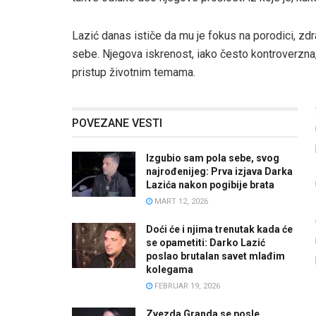
Lazić danas ističe da mu je fokus na porodici, zdrav
sebe. Njegova iskrenost, iako često kontroverzna,
pristup životnim temama.
POVEZANE VESTI
Izgubio sam pola sebe, svog
najrođenijeg: Prva izjava Darka
Lazića nakon pogibije brata
MART 12, 2026
Doći će i njima trenutak kada će
se opametiti: Darko Lazić
poslao brutalan savet mlađim
kolegama
FEBRUAR 19, 2026
Zvezda Granda se posle