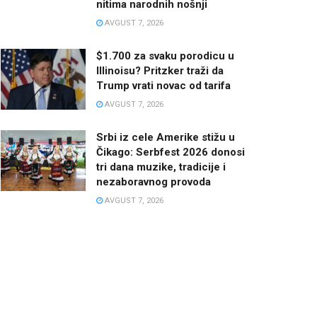
nitima narodnih nošnji
AVGUST 7, 2026
$1.700 za svaku porodicu u
Illinoisu? Pritzker traži da
Trump vrati novac od tarifa
AVGUST 7, 2026
Srbi iz cele Amerike stižu u
Čikago: Serbfest 2026 donosi
tri dana muzike, tradicije i
nezaboravnog provoda
AVGUST 7, 2026