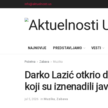
info@aktuelnosti.us
NAJNOVIJE
PREDSTAVLJAMO
VESTI
Početna
Zabava
Muzika
Darko Lazić otkrio d
koji su iznenadili ja
jul 5, 2026
in
Muzika
,
Zabava