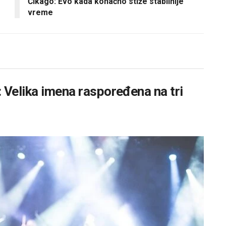
Čikago: Evo kada konačno stiže stabilnije
vreme
 Velika imena raspoređena na tri