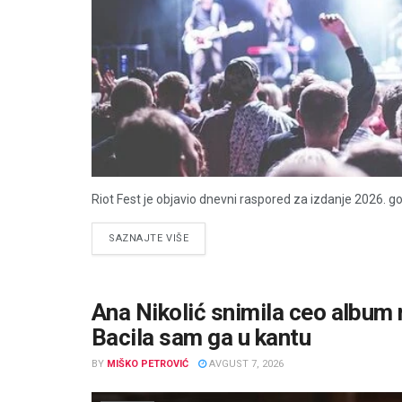
Riot Fest je objavio dnevni raspored za izdanje 2026. go
DETAILS
SAZNAJTE VIŠE
Ana Nikolić snimila ceo album n
Bacila sam ga u kantu
BY
MIŠKO PETROVIĆ
AVGUST 7, 2026