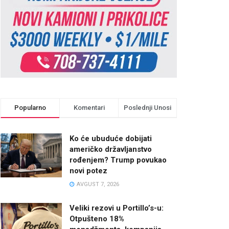
Popularno
Komentari
Poslednji Unosi
Ko će ubuduće dobijati
američko državljanstvo
rođenjem? Trump povukao
novi potez
AVGUST 7, 2026
Veliki rezovi u Portillo’s-u:
Otpušteno 18%