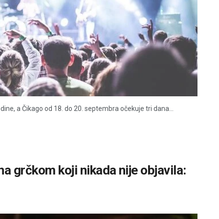
dine, a Čikago od 18. do 20. septembra očekuje tri dana...
a grčkom koji nikada nije objavila: