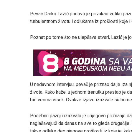
Pevač Darko Lazić ponovo je privukao veliku pažn
turbulentnom životu i odlukama iz prošlosti koje i 
Poznat po tome što ne ulepšava stvari, Lazić je jo
U nedavnom intervjuu, pevač je priznao da je iza n
života. Kako kaže, u jednom trenutku prestao je da br
bio veoma visok. Ovakve izjave izazvale su burn
Posebnu pažnju izazvalo je i njegovo priznanje da 
naglašavajući da danas na sve to gleda drugačije. I
takve odluke deo njegove prošlosti iz koje je, kako