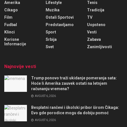
Amerika
Lifestyle
Tenis
Cikago
Muzika
Tradicija
Film
Ostali Sportovi
TV
Fudbal
Predstavljamo
Uopsteno
Klinci
Sport
Vesti
Korisne
Srbija
Zabava
Informacije
Svet
Zanimljivosti
Najnovije vesti
Trump ponovo traži ukidanje pomeranja sata:
Hoće li Amerika zauvek ostati na letnjem
računanju vremena?
AVGUST 6, 2026
Besplatni rančevi i školski pribor širom Čikaga:
Evo gde porodice mogu da dobiju pomoć
AVGUST 6, 2026