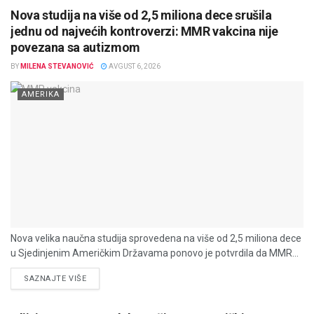
Nova studija na više od 2,5 miliona dece srušila
jednu od najvećih kontroverzi: MMR vakcina nije
povezana sa autizmom
BY
MILENA STEVANOVIĆ
AVGUST 6, 2026
AMERIKA
Nova velika naučna studija sprovedena na više od 2,5 miliona dece
u Sjedinjenim Američkim Državama ponovo je potvrdila da MMR...
DETAILS
SAZNAJTE VIŠE