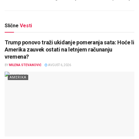
Slične
Vesti
Trump ponovo traži ukidanje pomeranja sata: Hoće li
Amerika zauvek ostati na letnjem računanju
vremena?
BY
MILENA STEVANOVIĆ
AVGUST 6, 2026
AMERIKA