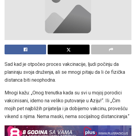
Sad kad je otpočeo proces vakcinacije, ljudi počinju da
planiraju svoja druženja, ali se mnogi pitaju da li će fizička
distanca biti neophodna.
Mnogi kažu: „Onog trenutka kada su svi u mojoj porodici
vakcinisani, idemo na veliko putovanje u Aziju!“. Ili „Čim
mojih pet najbližih prijatelja i ja dobijemo vakcinu, provešću
vikend s njima. Nema maski, nema socijalnog distanciranja.“