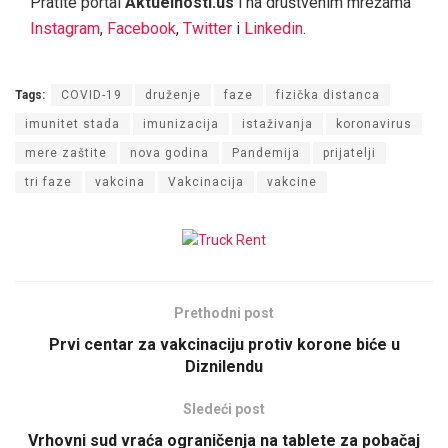
Pratite portal
Aktuelnosti.us
i na društvenim mrežama
Instagram
,
Facebook
,
Twitter
i
Linkedin
.
Tags:
COVID-19
druženje
faze
fizička distanca
imunitet stada
imunizacija
istaživanja
koronavirus
mere zaštite
nova godina
Pandemija
prijatelji
tri faze
vakcina
Vakcinacija
vakcine
Prethodni post
Prvi centar za vakcinaciju protiv korone biće u
Diznilendu
Sledeći post
Vrhovni sud vraća ograničenja na tablete za pobačaj