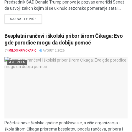
Predsednik SAD Donald Trump ponovo je pozvao američki Senat
da usvoji zakon kojim bi se ukinulo sezonsko pomeranje sata i...
DETAILS
SAZNAJTE VIŠE
Besplatni rančevi i školski pribor širom Čikaga: Evo
gde porodice mogu da dobiju pomoć
BY
MILOS KRIVOKAPIĆ
AVGUST 6, 2026
AMERIKA
Početak nove školske godine približava se, a više organizacija i
škola širom Čikaga priprema besplatnu podelu rančeva, pribora i