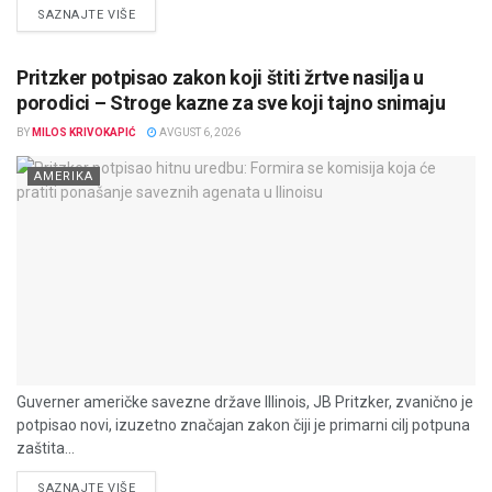
DETAILS
SAZNAJTE VIŠE
Pritzker potpisao zakon koji štiti žrtve nasilja u
porodici – Stroge kazne za sve koji tajno snimaju
BY
MILOS KRIVOKAPIĆ
AVGUST 6, 2026
AMERIKA
Guverner američke savezne države Illinois, JB Pritzker, zvanično je
potpisao novi, izuzetno značajan zakon čiji je primarni cilj potpuna
zaštita...
DETAILS
SAZNAJTE VIŠE