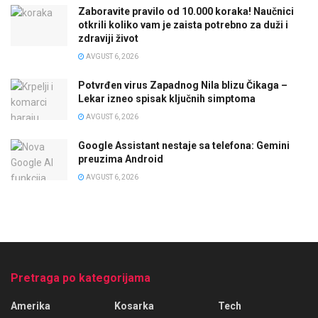
Zaboravite pravilo od 10.000 koraka! Naučnici
otkrili koliko vam je zaista potrebno za duži i
zdraviji život
AVGUST 6, 2026
Potvrđen virus Zapadnog Nila blizu Čikaga –
Lekar izneo spisak ključnih simptoma
AVGUST 6, 2026
Google Assistant nestaje sa telefona: Gemini
preuzima Android
AVGUST 6, 2026
Pretraga po kategorijama
Amerika
Kosarka
Tech