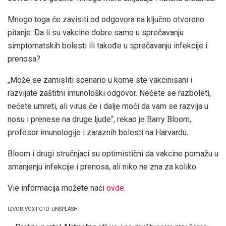
Mnogo toga će zavisiti od odgovora na ključno otvoreno
pitanje. Da li su vakcine dobre samo u sprečavanju
simptomatskih bolesti ili takođe u sprečavanju infekcije i
prenosa?
„Može se zamisliti scenario u kome ste vakcinisani i
razvijate zaštitni imunološki odgovor. Nećete se razboleti,
nećete umreti, ali virus će i dalje moći da vam se razvija u
nosu i prenese na druge ljude“, rekao je Barry Bloom,
profesor imunologije i zaraznih bolesti na Harvardu.
Bloom i drugi stručnjaci su optimistični da vakcine pomažu u
smanjenju infekcije i prenosa, ali niko ne zna za koliko.
Vie informacija možete naći
ovde
.
IZVOR: VOX FOTO: UNSPLASH