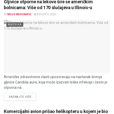
Gljivice otporne na lekove šire se američkim
bolnicama: Više od 170 slučajeva u Illinois-u
BY
MILOS KRIVOKAPIĆ
AVGUST 6, 2026
AMERIKA
Američke zdravstvene vlasti upozoravaju na nastavak širenja
gljivice Candida auris, koja može izazvati teške infekcije i često je
otporna na...
DETAILS
SAZNAJTE VIŠE
Komercijalni avion prišao helikopteru u kojem je bio