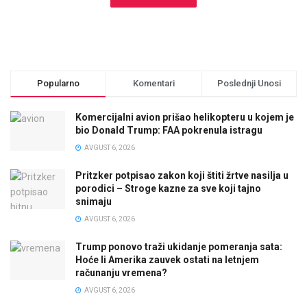
Popularno
Komentari
Poslednji Unosi
Komercijalni avion prišao helikopteru u kojem je
bio Donald Trump: FAA pokrenula istragu
AVGUST 6, 2026
Pritzker potpisao zakon koji štiti žrtve nasilja u
porodici – Stroge kazne za sve koji tajno
snimaju
AVGUST 6, 2026
Trump ponovo traži ukidanje pomeranja sata:
Hoće li Amerika zauvek ostati na letnjem
računanju vremena?
AVGUST 6, 2026