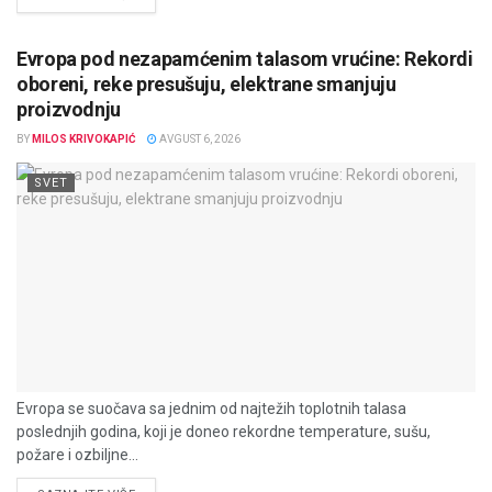
Evropa pod nezapamćenim talasom vrućine: Rekordi
oboreni, reke presušuju, elektrane smanjuju
proizvodnju
BY
MILOS KRIVOKAPIĆ
AVGUST 6, 2026
SVET
Evropa se suočava sa jednim od najtežih toplotnih talasa
poslednjih godina, koji je doneo rekordne temperature, sušu,
požare i ozbiljne...