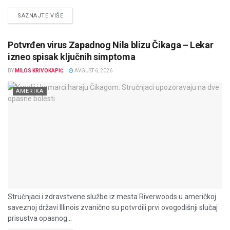
DETAILS
SAZNAJTE VIŠE
Potvrđen virus Zapadnog Nila blizu Čikaga – Lekar
izneo spisak ključnih simptoma
BY
MILOS KRIVOKAPIĆ
AVGUST 6, 2026
AMERIKA
Stručnjaci i zdravstvene službe iz mesta Riverwoods u američkoj
saveznoj državi Illinois zvanično su potvrdili prvi ovogodišnji slučaj
prisustva opasnog...