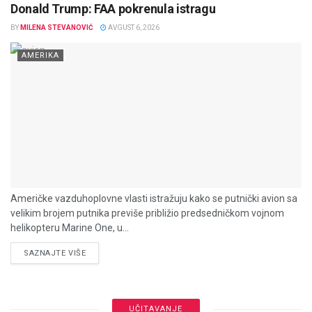
Donald Trump: FAA pokrenula istragu
BY
MILENA STEVANOVIĆ
AVGUST 6, 2026
AMERIKA
Američke vazduhoplovne vlasti istražuju kako se putnički avion sa
velikim brojem putnika previše približio predsedničkom vojnom
helikopteru Marine One, u...
DETAILS
SAZNAJTE VIŠE
UČITAVANJE