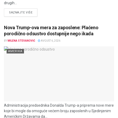
drugih...
DETAILS
SAZNAJTE VIŠE
Nova Trump-ova mera za zaposlene: Plaćeno
porodično odsustvo dostupnije nego ikada
BY
MILENA STEVANOVIĆ
AVGUST 6, 2026
AMERIKA
Administracija predsednika Donalda Trump-a priprema nove mere
koje bi mogle da omoguće većem broju zaposlenih u Sjedinjenim
Američkim Državama da...