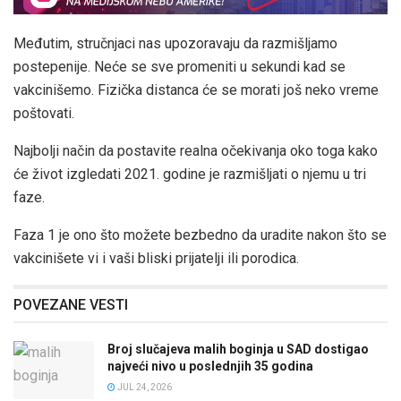
Međutim, stručnjaci nas upozoravaju da razmišljamo
postepenije. Neće se sve promeniti u sekundi kad se
vakcinišemo. Fizička distanca će se morati još neko vreme
poštovati.
Najbolji način da postavite realna očekivanja oko toga kako
će život izgledati 2021. godine je razmišljati o njemu u tri
faze.
Faza 1 je ono što možete bezbedno da uradite nakon što se
vakcinišete vi i vaši bliski prijatelji ili porodica.
POVEZANE VESTI
Broj slučajeva malih boginja u SAD dostigao
najveći nivo u poslednjih 35 godina
JUL 24, 2026