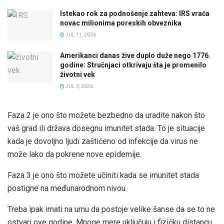
Istekao rok za podnošenje zahteva: IRS vraća
novac milionima poreskih obveznika
JUL 11, 2026
Amerikanci danas žive duplo duže nego 1776.
godine: Stručnjaci otkrivaju šta je promenilo
životni vek
JUL 3, 2026
Faza 2 je ono što možete bezbedno da uradite nakon što
vaš grad ili država dosegnu imunitet stada. To je situacije
kada je dovoljno ljudi zaštićeno od infekcije da virus ne
može lako da pokrene nove epidemije.
Faza 3 je ono što možete učiniti kada se imunitet stada
postigne na međunarodnom nivou.
Treba ipak imati na umu da postoje velike šanse da se to ne
ostvari ove godine. Mnoge mere uključuju i fizičku distancu.