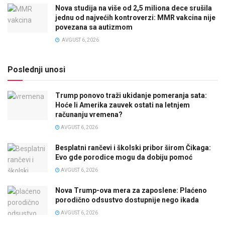
Nova studija na više od 2,5 miliona dece srušila
jednu od najvećih kontroverzi: MMR vakcina nije
povezana sa autizmom
AVGUST 6, 2026
Poslednji unosi
Trump ponovo traži ukidanje pomeranja sata:
Hoće li Amerika zauvek ostati na letnjem
računanju vremena?
AVGUST 6, 2026
Besplatni rančevi i školski pribor širom Čikaga:
Evo gde porodice mogu da dobiju pomoć
AVGUST 6, 2026
Nova Trump-ova mera za zaposlene: Plaćeno
porodično odsustvo dostupnije nego ikada
AVGUST 6, 2026