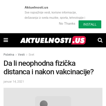
Aktuelnosti.us
Sve najvažnije vesti, korisne informacije,
dešavanja iz sveta muzike, sporta, tehnologije i
još mnogo toga zanimljivog.
No Thanks
INSTALL
Početna
Vesti
Svet
Da li neophodna fizička
distanca i nakon vakcinacije?
januar 14, 2021