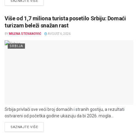
DETAILS
SAZNAJTE VIŠE
Više od 1,7 miliona turista posetilo Srbiju: Domaći
turizam beleži snažan rast
BY
MILENA STEVANOVIĆ
AVGUST 6, 2026
SRBIJA
Srbija privlači sve veći broj domaćih i stranih gostiju, a rezultati
ostvareni od početka godine ukazuju da bi 2026. mogla...
DETAILS
SAZNAJTE VIŠE