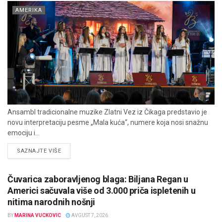
AMERIKA
Ansambl tradicionalne muzike Zlatni Vez iz Čikaga predstavio je
novu interpretaciju pesme „Mala kuća“, numere koja nosi snažnu
emociju i...
DETAILS
SAZNAJTE VIŠE
Čuvarica zaboravljenog blaga: Biljana Regan u
Americi sačuvala više od 3.000 priča ispletenih u
nitima narodnih nošnji
BY
MARINA VUCKOVIC
AVGUST 7, 2026