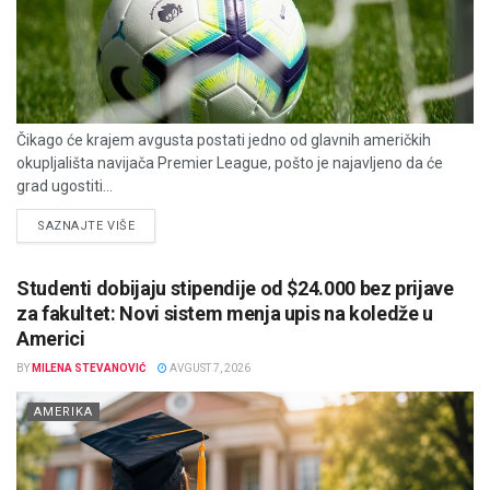
Čikago će krajem avgusta postati jedno od glavnih američkih
okupljališta navijača Premier League, pošto je najavljeno da će
grad ugostiti...
DETAILS
SAZNAJTE VIŠE
Studenti dobijaju stipendije od $24.000 bez prijave
za fakultet: Novi sistem menja upis na koledže u
Americi
BY
MILENA STEVANOVIĆ
AVGUST 7, 2026
AMERIKA