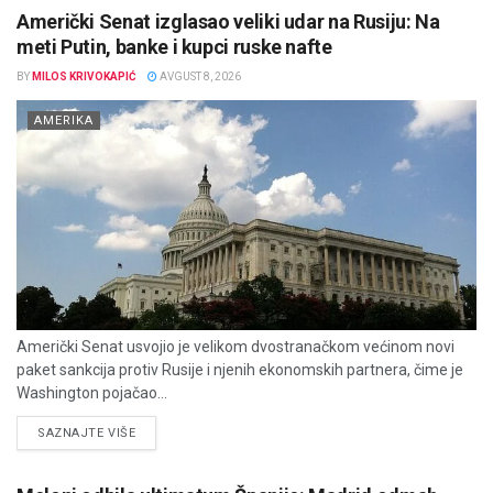
Američki Senat izglasao veliki udar na Rusiju: Na
meti Putin, banke i kupci ruske nafte
BY
MILOS KRIVOKAPIĆ
AVGUST 8, 2026
AMERIKA
Američki Senat usvojio je velikom dvostranačkom većinom novi
paket sankcija protiv Rusije i njenih ekonomskih partnera, čime je
Washington pojačao...
DETAILS
SAZNAJTE VIŠE