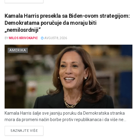
Kamala Harris presekla sa Biden-ovom strategijom:
Demokratama poručuje da moraju biti
„nemilosrdniji“
BY
MILOS KRIVOKAPIĆ
AVGUST 8, 2026
AMERIKA
Kamala Harris šalje sve jasniju poruku da Demokratska stranka
mora da promeni način borbe protiv republikanaca i da više ne...
DETAILS
SAZNAJTE VIŠE