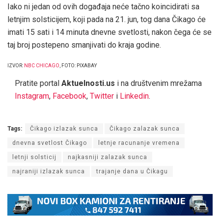
Iako ni jedan od ovih događaja neće tačno koincidirati sa
letnjim solsticijem, koji pada na 21. jun, tog dana Čikago će
imati 15 sati i 14 minuta dnevne svetlosti, nakon čega će se
taj broj postepeno smanjivati do kraja godine.
IZVOR:
NBC CHICAGO
, FOTO: PIXABAY
Pratite portal
Aktuelnosti.us
i na društvenim mrežama
Instagram
,
Facebook
,
Twitter
i
Linkedin
.
Tags:
Čikago izlazak sunca
Čikago zalazak sunca
dnevna svetlost Čikago
letnje racunanje vremena
letnji solsticij
najkasniji zalazak sunca
najraniji izlazak sunca
trajanje dana u Čikagu