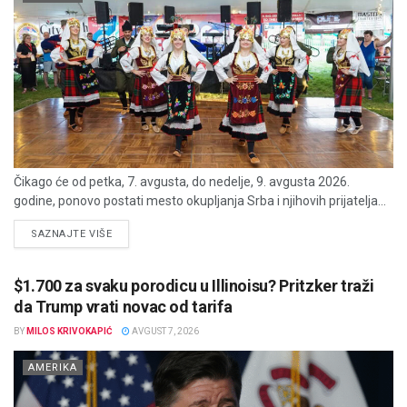
Čikago će od petka, 7. avgusta, do nedelje, 9. avgusta 2026.
godine, ponovo postati mesto okupljanja Srba i njihovih prijatelja...
DETAILS
SAZNAJTE VIŠE
$1.700 za svaku porodicu u Illinoisu? Pritzker traži
da Trump vrati novac od tarifa
BY
MILOS KRIVOKAPIĆ
AVGUST 7, 2026
AMERIKA