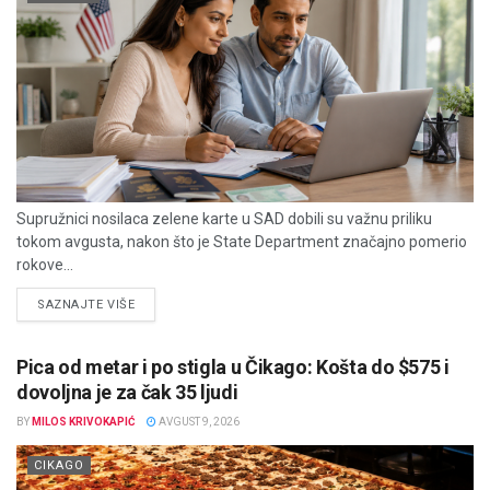
Supružnici nosilaca zelene karte u SAD dobili su važnu priliku
tokom avgusta, nakon što je State Department značajno pomerio
rokove...
DETAILS
SAZNAJTE VIŠE
Pica od metar i po stigla u Čikago: Košta do $575 i
dovoljna je za čak 35 ljudi
BY
MILOS KRIVOKAPIĆ
AVGUST 9, 2026
CIKAGO