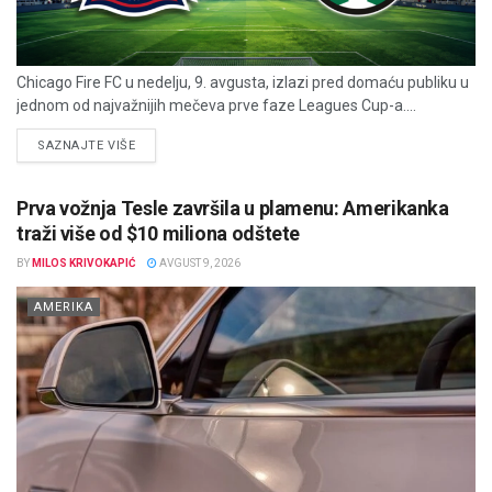
Chicago Fire FC u nedelju, 9. avgusta, izlazi pred domaću publiku u
jednom od najvažnijih mečeva prve faze Leagues Cup-a....
DETAILS
SAZNAJTE VIŠE
Prva vožnja Tesle završila u plamenu: Amerikanka
traži više od $10 miliona odštete
BY
MILOS KRIVOKAPIĆ
AVGUST 9, 2026
AMERIKA