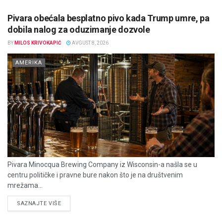
Pivara obećala besplatno pivo kada Trump umre, pa
dobila nalog za oduzimanje dozvole
BY
MILOS KRIVOKAPIĆ
AVGUST 8, 2026
AMERIKA
Pivara Minocqua Brewing Company iz Wisconsin-a našla se u
centru političke i pravne bure nakon što je na društvenim
mrežama...
DETAILS
SAZNAJTE VIŠE