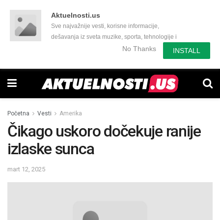
Aktuelnosti.us
Sve najvažnije vesti, korisne informacije,
dešavanja iz sveta muzike, sporta, tehnologije i
još mnogo toga zanimljivog.
No Thanks
INSTALL
Početna
Vesti
Amerika
Čikago uskoro dočekuje ranije
izlaske sunca
mart 12, 2025