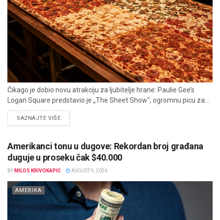
Čikago je dobio novu atrakciju za ljubitelje hrane: Paulie Gee’s
Logan Square predstavio je „The Sheet Show“, ogromnu picu za...
DETAILS
SAZNAJTE VIŠE
Amerikanci tonu u dugove: Rekordan broj građana
duguje u proseku čak $40.000
BY
MILOS KRIVOKAPIĆ
AVGUST 9, 2026
AMERIKA