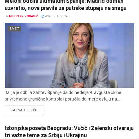
Meloni odbila ultimatum Španije: Madrid odmah
uzvratio, nova pravila za putnike stupaju na snagu
BY
MILOS KRIVOKAPIĆ
AVGUST 8, 2026
SVET
Italija je odbila zahtev Španije da do nedelje 9. avgusta ukine
privremene granične kontrole i poručila da mere ostaju na...
DETAILS
SAZNAJTE VIŠE
Istorijska poseta Beogradu: Vučić i Zelenski otvaraju
tri važne teme za Srbiju i Ukrajinu