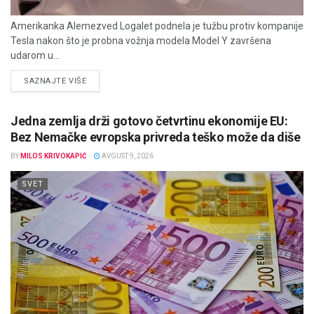
Amerikanka Alemezved Logalet podnela je tužbu protiv kompanije
Tesla nakon što je probna vožnja modela Model Y završena
udarom u...
DETAILS
SAZNAJTE VIŠE
Jedna zemlja drži gotovo četvrtinu ekonomije EU:
Bez Nemačke evropska privreda teško može da diše
BY
MILOS KRIVOKAPIĆ
AVGUST 9, 2026
SVET