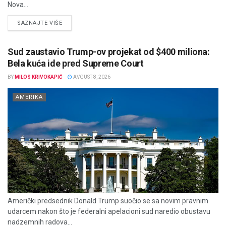
Nova...
DETAILS
SAZNAJTE VIŠE
Sud zaustavio Trump-ov projekat od $400 miliona:
Bela kuća ide pred Supreme Court
BY
MILOS KRIVOKAPIĆ
AVGUST 8, 2026
AMERIKA
Američki predsednik Donald Trump suočio se sa novim pravnim
udarcem nakon što je federalni apelacioni sud naredio obustavu
nadzemnih radova...