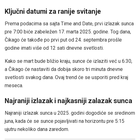
Ključni datumi za ranije svitanje
Prema podacima sa sajta Time and Date, prvi izlazak sunca
pre 7:00 biće zabeležen 17. marta 2025. godine. Tog dana,
Čikago će takođe po prvi put od 24. septembra prošle
godine imati više od 12 sati dnevne svetlosti.
Kako se mart bude bližio kraju, sunce će izlaziti već u 6:30,
a Čikago će nastaviti da dobija skoro tri minuta dnevne
svetlosti svakog dana. Ovaj trend će se usporiti pred kraj
meseca.
Najraniji izlazak i najkasniji zalazak sunca
Najraniji izlazak sunca u 2025. godini dogodiće se sredinom
juna, kada će se sunce pojavljivati na horizontu pre 5:15
ujutru nekoliko dana zaredom.