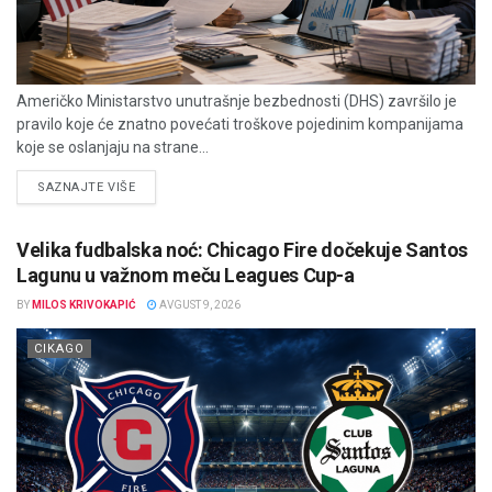
Američko Ministarstvo unutrašnje bezbednosti (DHS) završilo je
pravilo koje će znatno povećati troškove pojedinim kompanijama
koje se oslanjaju na strane...
DETAILS
SAZNAJTE VIŠE
Velika fudbalska noć: Chicago Fire dočekuje Santos
Lagunu u važnom meču Leagues Cup-a
BY
MILOS KRIVOKAPIĆ
AVGUST 9, 2026
CIKAGO