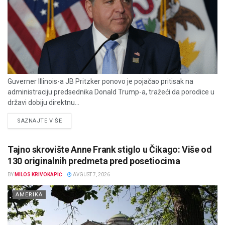
Guverner Illinois-a JB Pritzker ponovo je pojačao pritisak na
administraciju predsednika Donald Trump-a, tražeći da porodice u
državi dobiju direktnu...
DETAILS
SAZNAJTE VIŠE
Tajno skrovište Anne Frank stiglo u Čikago: Više od
130 originalnih predmeta pred posetiocima
BY
MILOS KRIVOKAPIĆ
AVGUST 7, 2026
AMERIKA