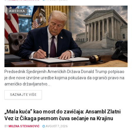
AMERIKA
Predsednik Sjedinjenih Američkih Država Donald Trump potpisao
je dve nove izvršne uredbe kojima pokušava da ograniči pravo na
američko državljanstvo...
DETAILS
SAZNAJTE VIŠE
„Mala kuća“ kao most do zavičaja: Ansambl Zlatni
Vez iz Čikaga pesmom čuva sećanje na Krajinu
BY
MILENA STEVANOVIĆ
AVGUST 7, 2026