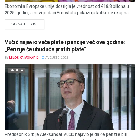
Ekonomija Evropske unije dostigla je vrednost od €18,8 biliona u
2025. godini, a novi podaci Eurostata pokazuju koliko se ukupna...
DETAILS
SAZNAJTE VIŠE
Vučić najavio veće plate i penzije već ove godine:
„Penzije će ubuduće pratiti plate“
BY
MILOS KRIVOKAPIĆ
AVGUST 9, 2026
SRBIJA
Predsednik Srbije Aleksandar Vučić najavio je da će penzije biti