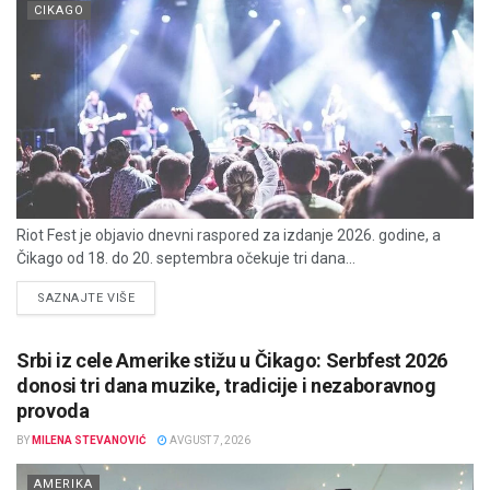
CIKAGO
Riot Fest je objavio dnevni raspored za izdanje 2026. godine, a
Čikago od 18. do 20. septembra očekuje tri dana...
DETAILS
SAZNAJTE VIŠE
Srbi iz cele Amerike stižu u Čikago: Serbfest 2026
donosi tri dana muzike, tradicije i nezaboravnog
provoda
BY
MILENA STEVANOVIĆ
AVGUST 7, 2026
AMERIKA