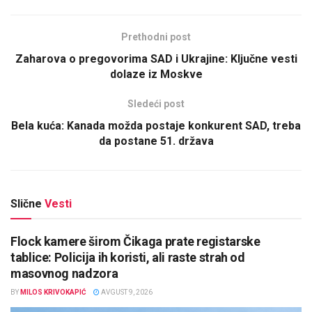
Prethodni post
Zaharova o pregovorima SAD i Ukrajine: Ključne vesti
dolaze iz Moskve
Sledeći post
Bela kuća: Kanada možda postaje konkurent SAD, treba
da postane 51. država
Slične
Vesti
Flock kamere širom Čikaga prate registarske
tablice: Policija ih koristi, ali raste strah od
masovnog nadzora
BY
MILOS KRIVOKAPIĆ
AVGUST 9, 2026