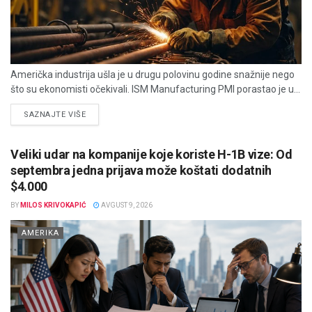
Američka industrija ušla je u drugu polovinu godine snažnije nego
što su ekonomisti očekivali. ISM Manufacturing PMI porastao je u...
DETAILS
SAZNAJTE VIŠE
Veliki udar na kompanije koje koriste H-1B vize: Od
septembra jedna prijava može koštati dodatnih
$4.000
BY
MILOS KRIVOKAPIĆ
AVGUST 9, 2026
AMERIKA