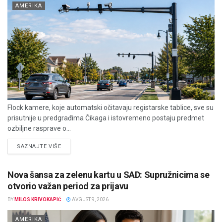
AMERIKA
Flock kamere, koje automatski očitavaju registarske tablice, sve su
prisutnije u predgrađima Čikaga i istovremeno postaju predmet
ozbiljne rasprave o...
DETAILS
SAZNAJTE VIŠE
Nova šansa za zelenu kartu u SAD: Supružnicima se
otvorio važan period za prijavu
BY
MILOS KRIVOKAPIĆ
AVGUST 9, 2026
AMERIKA