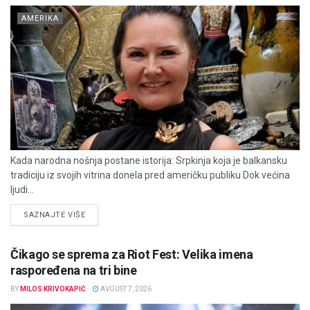
AMERIKA
Kada narodna nošnja postane istorija: Srpkinja koja je balkansku
tradiciju iz svojih vitrina donela pred američku publiku Dok većina
ljudi...
DETAILS
SAZNAJTE VIŠE
Čikago se sprema za Riot Fest: Velika imena
raspoređena na tri bine
BY
MILOS KRIVOKAPIĆ
AVGUST 7, 2026