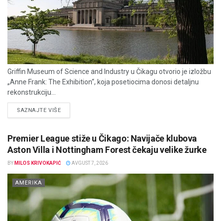
Griffin Museum of Science and Industry u Čikagu otvorio je izložbu
„Anne Frank: The Exhibition“, koja posetiocima donosi detaljnu
rekonstrukciju...
DETAILS
SAZNAJTE VIŠE
Premier League stiže u Čikago: Navijače klubova
Aston Villa i Nottingham Forest čekaju velike žurke
BY
MILOS KRIVOKAPIĆ
AVGUST 7, 2026
AMERIKA