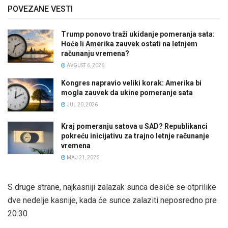
POVEZANE VESTI
Trump ponovo traži ukidanje pomeranja sata:
Hoće li Amerika zauvek ostati na letnjem
računanju vremena?
AVGUST 6, 2026
Kongres napravio veliki korak: Amerika bi
mogla zauvek da ukine pomeranje sata
JUL 20, 2026
Kraj pomeranju satova u SAD? Republikanci
pokreću inicijativu za trajno letnje računanje
vremena
MAJ 21, 2026
S druge strane, najkasniji zalazak sunca desiće se otprilike
dve nedelje kasnije, kada će sunce zalaziti neposredno pre
20:30.