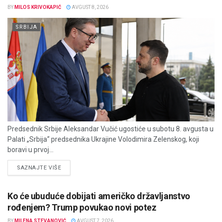
BY
MILOS KRIVOKAPIĆ
AVGUST 8, 2026
SRBIJA
Predsednik Srbije Aleksandar Vučić ugostiće u subotu 8. avgusta u
Palati „Srbija“ predsednika Ukrajine Volodimira Zelenskog, koji
boravi u prvoj...
DETAILS
SAZNAJTE VIŠE
Ko će ubuduće dobijati američko državljanstvo
rođenjem? Trump povukao novi potez
BY
MILENA STEVANOVIĆ
AVGUST 7, 2026