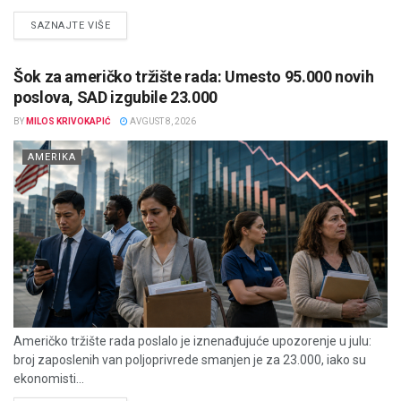
DETAILS
SAZNAJTE VIŠE
Šok za američko tržište rada: Umesto 95.000 novih
poslova, SAD izgubile 23.000
BY
MILOS KRIVOKAPIĆ
AVGUST 8, 2026
AMERIKA
Američko tržište rada poslalo je iznenađujuće upozorenje u julu:
broj zaposlenih van poljoprivrede smanjen je za 23.000, iako su
ekonomisti...