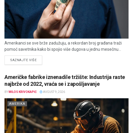
Amerikanci se sve brže zadužuju, a rekordan broj građana traži
pomoć savetnika kako bi spojio više dugova u jednu mesečnu...
DETAILS
SAZNAJTE VIŠE
Američke fabrike iznenadile tržište: Industrija raste
najbrže od 2022, vraća se i zapošljavanje
BY
MILOS KRIVOKAPIĆ
AVGUST 9, 2026
AMERIKA