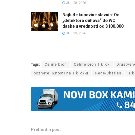
JUL 28, 2026
Najluđe kupovine slavnih: Od
„detektora duhova“ do WC
daske u vrednosti od $100.000
JUL 23, 2026
Tags:
Celine Dion
Celine Dion TikTok
Drustven
poznate ličnosti na TikTok-u
Rene-Charles
Tik
Prethodni post