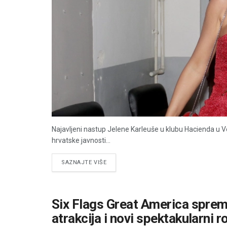
Najavljeni nastup Jelene Karleuše u klubu Hacienda u V
hrvatske javnosti...
DETAILS
SAZNAJTE VIŠE
Six Flags Great America sprema
atrakcija i novi spektakularni r