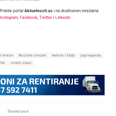
Pratite portal
Aktuelnosti.us
i na društvenim mrežama
Instagram
,
Facebook
,
Twitter
i
Linkedin
.
e mreze
Muzicke zvezde
Nelson i Eddy
pop legenda
Tok
viralni video
Sledeći post