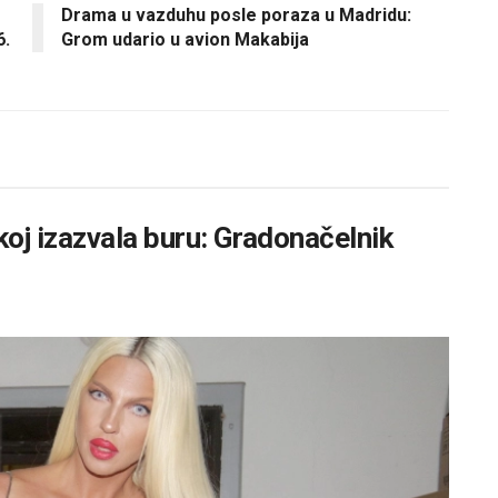
Drama u vazduhu posle poraza u Madridu:
6.
Grom udario u avion Makabija
oj izazvala buru: Gradonačelnik