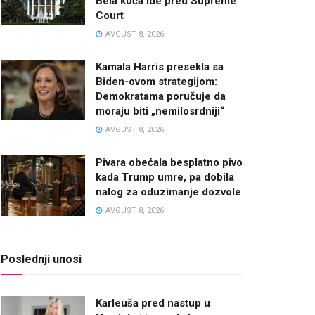
Bela kuća ide pred Supreme
Court
AVGUST 8, 2026
Kamala Harris presekla sa
Biden-ovom strategijom:
Demokratama poručuje da
moraju biti „nemilosrdniji“
AVGUST 8, 2026
Pivara obećala besplatno pivo
kada Trump umre, pa dobila
nalog za oduzimanje dozvole
AVGUST 8, 2026
Poslednji unosi
Karleuša pred nastup u