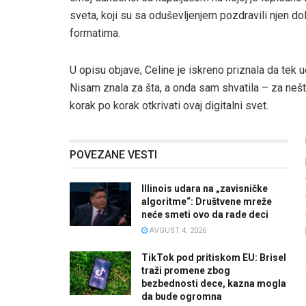
sveta, koji su sa oduševljenjem pozdravili njen d
formatima.
U opisu objave, Celine je iskreno priznala da tek u
Nisam znala za šta, a onda sam shvatila – za nešt
korak po korak otkrivati ovaj digitalni svet.
POVEZANE VESTI
Illinois udara na „zavisničke
algoritme“: Društvene mreže
neće smeti ovo da rade deci
AVGUST 4, 2026
TikTok pod pritiskom EU: Brisel
traži promene zbog
bezbednosti dece, kazna mogla
da bude ogromna