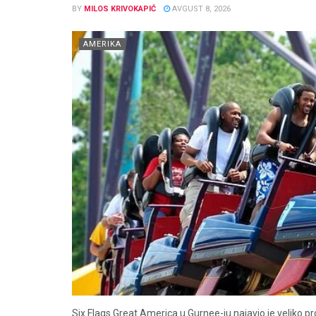
BY
MILOS KRIVOKAPIĆ
AVGUST 8, 2026
AMERIKA
Six Flags Great America u Gurnee-ju najavio je veliko 