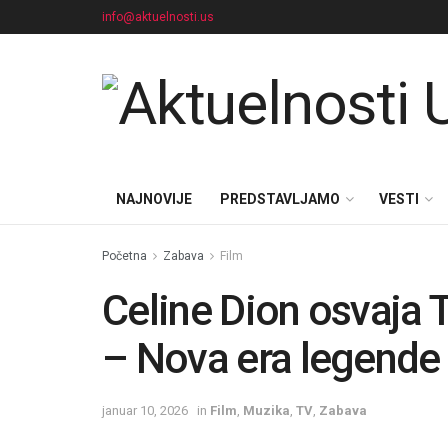
info@aktuelnosti.us
NAJNOVIJE
PREDSTAVLJAMO
VESTI
Početna
Zabava
Film
Celine Dion osvaja 
– Nova era legende
januar 10, 2026
in
Film
,
Muzika
,
TV
,
Zabava