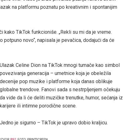
olazak na platformu poznatu po kreativnim i spontanijim
či kako TikTok funkcioniše. „Rekli su mi da je vreme.
o potpuno novo“, napisala je pevačica, dodajući da će
Ulazak Celine Dion na TikTok mnogi tumače kao simbol
povezivanja generacija – umetnice koja je obeležila
decenije pop muzike i platforme koja danas oblikuje
globalne trendove. Fanovi sada s nestrpljenjem očekuju
da vide da li će deliti muzičke trenutke, humor, sećanja iz
karijere ili intimne porodične scene.
Jedno je sigurno – TikTok je upravo dobio kraljicu.
IZVOR:
B92
, FOTO: PRINTSCREEN