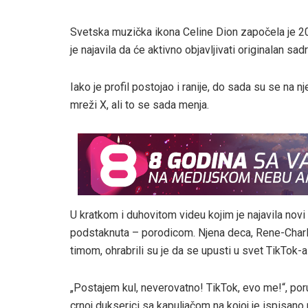
Svetska muzička ikona Celine Dion započela je 20
je najavila da će aktivno objavljivati originalan sa
Iako je profil postojao i ranije, do sada su se na 
mreži X, ali to se sada menja.
U kratkom i duhovitom videu kojim je najavila novi
podstaknuta – porodicom. Njena deca, Rene-Charle
timom, ohrabrili su je da se upusti u svet TikTok-a
„Postajem kul, neverovatno! TikTok, evo me!“, por
crnoj dukserici sa kapuljačom na kojoj je ispisano