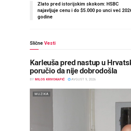
Zlato pred istorijskim skokom: HSBC
najavljuje cenu i do $5.000 po unci već 202
godine
Slične
Vesti
Karleuša pred nastup u Hrvatsk
poručio da nije dobrodošla
BY
MILOS KRIVOKAPIĆ
AVGUST 9, 2026
MUZIKA