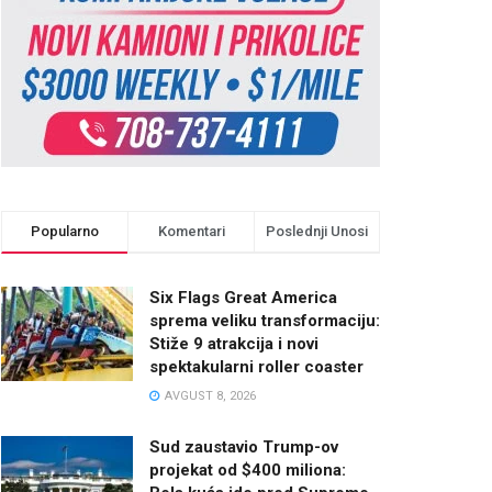
Popularno
Komentari
Poslednji Unosi
Six Flags Great America
sprema veliku transformaciju:
Stiže 9 atrakcija i novi
spektakularni roller coaster
AVGUST 8, 2026
Sud zaustavio Trump-ov
projekat od $400 miliona: