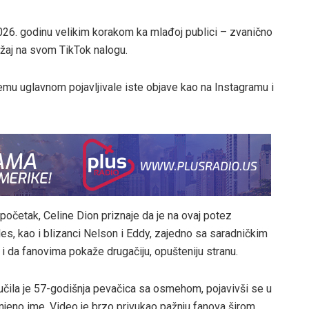
26. godinu velikim korakom ka mlađoj publici – zvanično
držaj na svom TikTok nalogu.
njemu uglavnom pojavljivale iste objave kao na Instagramu i
 početak, Celine Dion priznaje da je na ovaj potez
s, kao i blizanci Nelson i Eddy, zajedno sa saradničkim
 i da fanovima pokaže drugačiju, opušteniju stranu.
učila je 57-godišnja pevačica sa osmehom, pojavivši se u
 njeno ime. Video je brzo privukao pažnju fanova širom