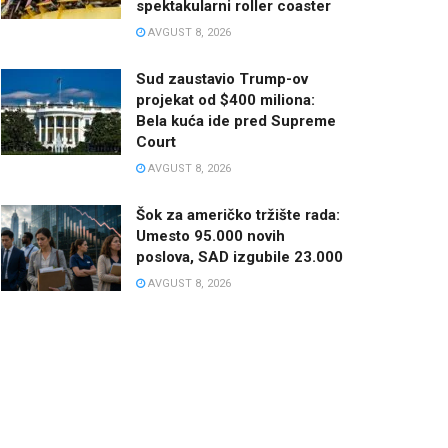
spektakularni roller coaster
AVGUST 8, 2026
Sud zaustavio Trump-ov
projekat od $400 miliona:
Bela kuća ide pred Supreme
Court
AVGUST 8, 2026
Šok za američko tržište rada:
Umesto 95.000 novih
poslova, SAD izgubile 23.000
AVGUST 8, 2026