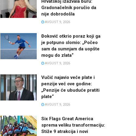
Hrvatskoj izazvala buru:
Gradonačelnik poručio da
nije dobrodošla
AVGUST 9, 2026
Đoković otkrio poraz koji ga
je potpuno slomio: „Počeo
sam da sumnjam da uopšte
mogu do zlata“
AVGUST 9, 2026
Vučić najavio veće plate i
penzije već ove godine:
„Penzije će ubuduće pratiti
plate“
AVGUST 9, 2026
Six Flags Great America
sprema veliku transformaciju:
Stiže 9 atrakcija i novi