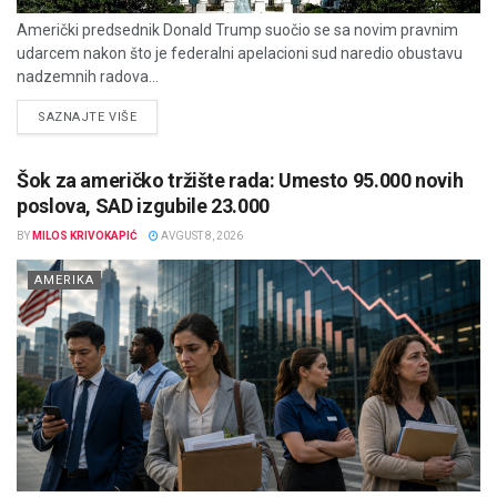
Američki predsednik Donald Trump suočio se sa novim pravnim
udarcem nakon što je federalni apelacioni sud naredio obustavu
nadzemnih radova...
DETAILS
SAZNAJTE VIŠE
Šok za američko tržište rada: Umesto 95.000 novih
poslova, SAD izgubile 23.000
BY
MILOS KRIVOKAPIĆ
AVGUST 8, 2026
AMERIKA