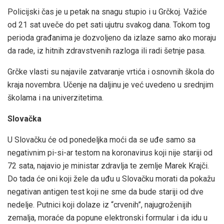
Policijski čas je u petak na snagu stupio i u Grčkoj. Važiće
od 21 sat uveče do pet sati ujutru svakog dana. Tokom tog
perioda građanima je dozvoljeno da izlaze samo ako moraju
da rade, iz hitnih zdravstvenih razloga ili radi šetnje pasa.
Grčke vlasti su najavile zatvaranje vrtića i osnovnih škola do
kraja novembra. Učenje na daljinu je već uvedeno u srednjim
školama i na univerzitetima.
Slovačka
U Slovačku će od ponedeljka moći da se uđe samo sa
negativnim pi-si-ar testom na koronavirus koji nije stariji od
72 sata, najavio je ministar zdravlja te zemlje Marek Krajči.
Do tada će oni koji žele da uđu u Slovačku morati da pokažu
negativan antigen test koji ne sme da bude stariji od dve
nedelje. Putnici koji dolaze iz “crvenih”, najugroženijih
zemalja, moraće da popune elektronski formular i da idu u