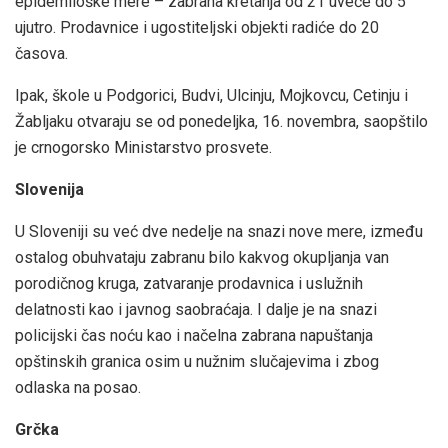
epidemiloške mere – zabrana kretanja od 21 uveče do 5
ujutro. Prodavnice i ugostiteljski objekti radiće do 20
časova.
Ipak, škole u Podgorici, Budvi, Ulcinju, Mojkovcu, Cetinju i
Žabljaku otvaraju se od ponedeljka, 16. novembra, saopštilo
je crnogorsko Ministarstvo prosvete.
Slovenija
U Sloveniji su već dve nedelje na snazi nove mere, između
ostalog obuhvataju zabranu bilo kakvog okupljanja van
porodičnog kruga, zatvaranje prodavnica i uslužnih
delatnosti kao i javnog saobraćaja. I dalje je na snazi
policijski čas noću kao i načelna zabrana napuštanja
opštinskih granica osim u nužnim slučajevima i zbog
odlaska na posao.
Grčka