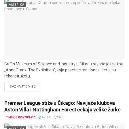
AMERIKA
Griffin Museum of Science and Industry u Čikagu otvorio je izložbu
„Anne Frank: The Exhibition“, koja posetiocima donosi detaljnu
rekonstrukciju...
DETAILS
SAZNAJTE VIŠE
Premier League stiže u Čikago: Navijače klubova
Aston Villa i Nottingham Forest čekaju velike žurke
BY
MILOS KRIVOKAPIĆ
AVGUST 7, 2026
AMERIKA