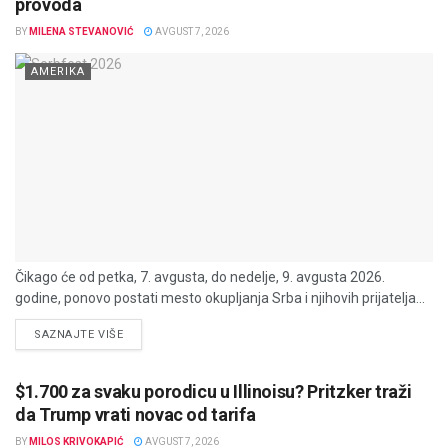
provoda
BY
MILENA STEVANOVIĆ
AVGUST 7, 2026
AMERIKA
Čikago će od petka, 7. avgusta, do nedelje, 9. avgusta 2026.
godine, ponovo postati mesto okupljanja Srba i njihovih prijatelja...
DETAILS
SAZNAJTE VIŠE
$1.700 za svaku porodicu u Illinoisu? Pritzker traži
da Trump vrati novac od tarifa
BY
MILOS KRIVOKAPIĆ
AVGUST 7, 2026