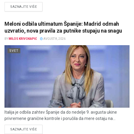
DETAILS
SAZNAJTE VIŠE
Meloni odbila ultimatum Španije: Madrid odmah
uzvratio, nova pravila za putnike stupaju na snagu
BY
MILOS KRIVOKAPIĆ
AVGUST 8, 2026
SVET
Italija je odbila zahtev Španije da do nedelje 9. avgusta ukine
privremene granične kontrole i poručila da mere ostaju na...
DETAILS
SAZNAJTE VIŠE