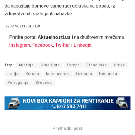
da napuštaju domove samo radi odlaska na posao, iz
zdravstvenih razloga ili nabavke.
IZVOR: NOVA I FOTO: EPA
Pratite portal
Aktuelnosti.us
i na društvenim mrežama
Instagram
,
Facebook
,
Twitter
i
Linkedin
.
Tags:
Austrija
Crna Gora
Evropa
Francuska
Grcka
italija
Korona
koronavirus
Lokdaun
Nemacka
Potrugalija
Svedska
Prethodni post