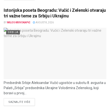
Istorijska poseta Beogradu: Vučić i Zelenski otvaraju
tri važne teme za Srbiju i Ukrajinu
BY
MILOS KRIVOKAPIĆ
AVGUST 8, 2026
SRBIJA
Predsednik Srbije Aleksandar Vučić ugostiće u subotu 8. avgusta u
Palati „Srbija“ predsednika Ukrajine Volodimira Zelenskog, koji
boravi u prvoj...
DETAILS
SAZNAJTE VIŠE