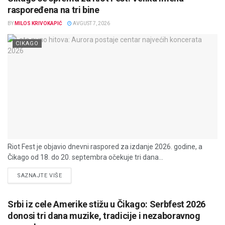
raspoređena na tri bine
BY
MILOS KRIVOKAPIĆ
AVGUST 7, 2026
CIKAGO
Riot Fest je objavio dnevni raspored za izdanje 2026. godine, a
Čikago od 18. do 20. septembra očekuje tri dana...
DETAILS
SAZNAJTE VIŠE
Srbi iz cele Amerike stižu u Čikago: Serbfest 2026
donosi tri dana muzike, tradicije i nezaboravnog