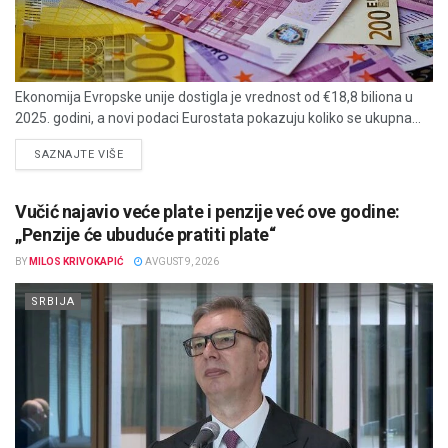
Ekonomija Evropske unije dostigla je vrednost od €18,8 biliona u
2025. godini, a novi podaci Eurostata pokazuju koliko se ukupna...
DETAILS
SAZNAJTE VIŠE
Vučić najavio veće plate i penzije već ove godine:
„Penzije će ubuduće pratiti plate“
BY
MILOS KRIVOKAPIĆ
AVGUST 9, 2026
SRBIJA