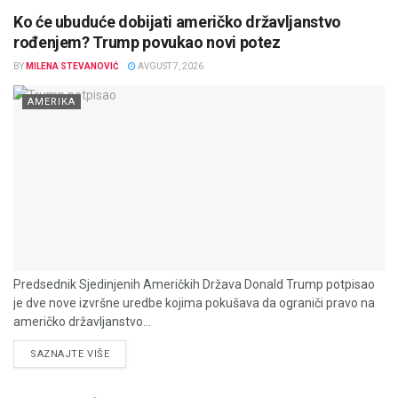
Ko će ubuduće dobijati američko državljanstvo
rođenjem? Trump povukao novi potez
BY
MILENA STEVANOVIĆ
AVGUST 7, 2026
AMERIKA
Predsednik Sjedinjenih Američkih Država Donald Trump potpisao
je dve nove izvršne uredbe kojima pokušava da ograniči pravo na
američko državljanstvo...
DETAILS
SAZNAJTE VIŠE