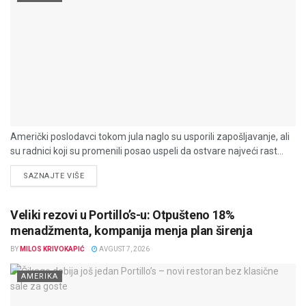
Američki poslodavci tokom jula naglo su usporili zapošljavanje, ali
su radnici koji su promenili posao uspeli da ostvare najveći rast...
DETAILS
SAZNAJTE VIŠE
Veliki rezovi u Portillo’s-u: Otpušteno 18%
menadžmenta, kompanija menja plan širenja
BY
MILOS KRIVOKAPIĆ
AVGUST 7, 2026
AMERIKA