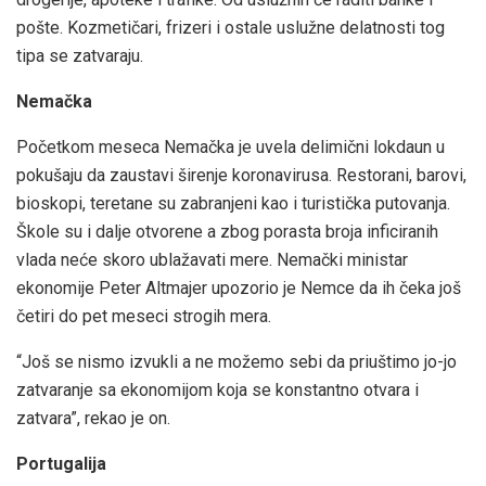
pošte. Kozmetičari, frizeri i ostale uslužne delatnosti tog
tipa se zatvaraju.
Nemačka
Početkom meseca Nemačka je uvela delimični lokdaun u
pokušaju da zaustavi širenje koronavirusa. Restorani, barovi,
bioskopi, teretane su zabranjeni kao i turistička putovanja.
Škole su i dalje otvorene a zbog porasta broja inficiranih
vlada neće skoro ublažavati mere. Nemački ministar
ekonomije Peter Altmajer upozorio je Nemce da ih čeka još
četiri do pet meseci strogih mera.
“Još se nismo izvukli a ne možemo sebi da priuštimo jo-jo
zatvaranje sa ekonomijom koja se konstantno otvara i
zatvara”, rekao je on.
Portugalija