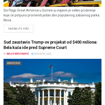
Six Flags Great America u Gurnee-ju najavio je veliko proširenje
koje će potpuno promeniti jedan deo popularnog zabavnog parka.
Nova...
DETAILS
SAZNAJTE VIŠE
Sud zaustavio Trump-ov projekat od $400 miliona:
Bela kuća ide pred Supreme Court
BY
MILOS KRIVOKAPIĆ
AVGUST 8, 2026
AMERIKA