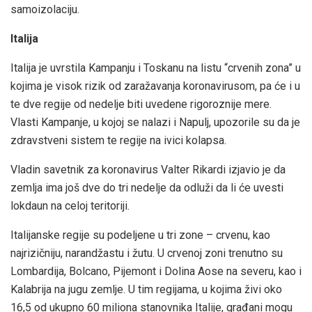
samoizolaciju.
Italija
Italija je uvrstila Kampanju i Toskanu na listu “crvenih zona” u
kojima je visok rizik od zaražavanja koronavirusom, pa će i u
te dve regije od nedelje biti uvedene rigoroznije mere.
Vlasti Kampanje, u kojoj se nalazi i Napulj, upozorile su da je
zdravstveni sistem te regije na ivici kolapsa.
Vladin savetnik za koronavirus Valter Rikardi izjavio je da
zemlja ima još dve do tri nedelje da odluži da li će uvesti
lokdaun na celoj teritoriji.
Italijanske regije su podeljene u tri zone – crvenu, kao
najrizičniju, narandžastu i žutu. U crvenoj zoni trenutno su
Lombardija, Bolcano, Pijemont i Dolina Aose na severu, kao i
Kalabrija na jugu zemlje. U tim regijama, u kojima živi oko
16,5 od ukupno 60 miliona stanovnika Italije, građani mogu