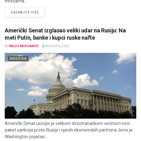
mrežama...
DETAILS
SAZNAJTE VIŠE
Američki Senat izglasao veliki udar na Rusiju: Na
meti Putin, banke i kupci ruske nafte
BY
MILOS KRIVOKAPIĆ
AVGUST 8, 2026
AMERIKA
Američki Senat usvojio je velikom dvostranačkom većinom novi
paket sankcija protiv Rusije i njenih ekonomskih partnera, čime je
Washington pojačao...