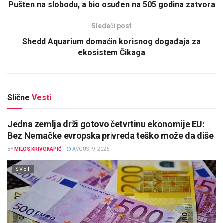
Pušten na slobodu, a bio osuđen na 505 godina zatvora
Sledeći post
Shedd Aquarium domaćin korisnog događaja za
ekosistem Čikaga
Slične
Vesti
Jedna zemlja drži gotovo četvrtinu ekonomije EU:
Bez Nemačke evropska privreda teško može da diše
BY
MILOS KRIVOKAPIĆ
AVGUST 9, 2026
SVET