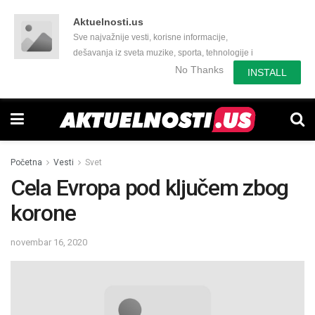
Aktuelnosti.us
Sve najvažnije vesti, korisne informacije,
dešavanja iz sveta muzike, sporta, tehnologije i
još mnogo toga zanimljivog.
No Thanks
INSTALL
Početna
Vesti
Svet
Cela Evropa pod ključem zbog
korone
novembar 16, 2020