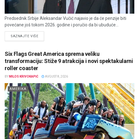
Predsednik Srbije Aleksandar Vučić najavio je da će penzije biti
povećane još tokom 2026. godine i poručio da bi ubuduće...
DETAILS
SAZNAJTE VIŠE
Six Flags Great America sprema veliku
transformaciju: Stiže 9 atrakcija i novi spektakularni
roller coaster
BY
MILOS KRIVOKAPIĆ
AVGUST 8, 2026
AMERIKA