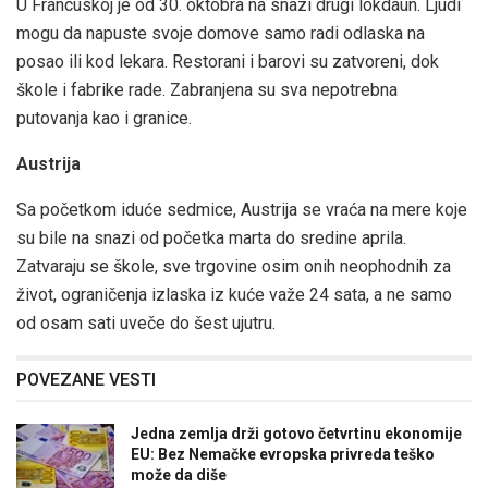
U Francuskoj je od 30. oktobra na snazi drugi lokdaun. Ljudi
mogu da napuste svoje domove samo radi odlaska na
posao ili kod lekara. Restorani i barovi su zatvoreni, dok
škole i fabrike rade. Zabranjena su sva nepotrebna
putovanja kao i granice.
Austrija
Sa početkom iduće sedmice, Austrija se vraća na mere koje
su bile na snazi od početka marta do sredine aprila.
Zatvaraju se škole, sve trgovine osim onih neophodnih za
život, ograničenja izlaska iz kuće važe 24 sata, a ne samo
od osam sati uveče do šest ujutru.
POVEZANE VESTI
Jedna zemlja drži gotovo četvrtinu ekonomije
EU: Bez Nemačke evropska privreda teško
može da diše