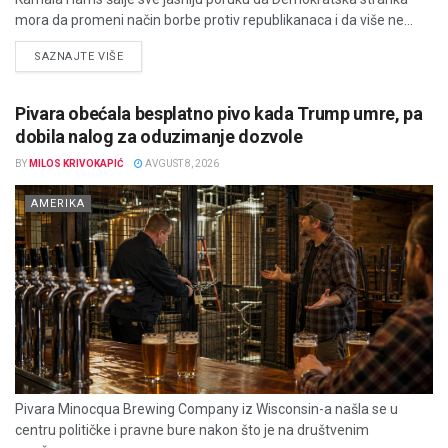
mora da promeni način borbe protiv republikanaca i da više ne...
DETAILS
SAZNAJTE VIŠE
Pivara obećala besplatno pivo kada Trump umre, pa
dobila nalog za oduzimanje dozvole
BY
MILOS KRIVOKAPIĆ
AVGUST 8, 2026
AMERIKA
Pivara Minocqua Brewing Company iz Wisconsin-a našla se u
centru političke i pravne bure nakon što je na društvenim