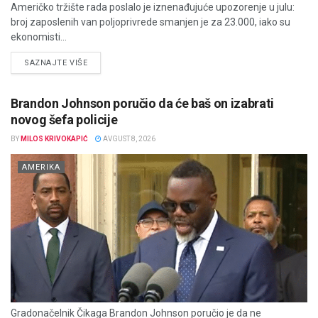
Američko tržište rada poslalo je iznenađujuće upozorenje u julu:
broj zaposlenih van poljoprivrede smanjen je za 23.000, iako su
ekonomisti...
DETAILS
SAZNAJTE VIŠE
Brandon Johnson poručio da će baš on izabrati
novog šefa policije
BY
MILOS KRIVOKAPIĆ
AVGUST 8, 2026
AMERIKA
Gradonačelnik Čikaga Brandon Johnson poručio je da ne