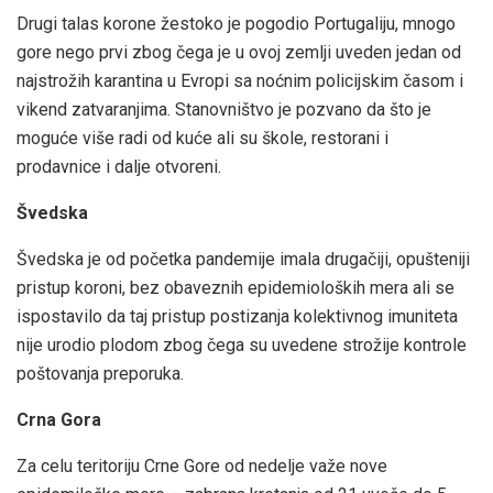
Drugi talas korone žestoko je pogodio Portugaliju, mnogo
gore nego prvi zbog čega je u ovoj zemlji uveden jedan od
najstrožih karantina u Evropi sa noćnim policijskim časom i
vikend zatvaranjima. Stanovništvo je pozvano da što je
moguće više radi od kuće ali su škole, restorani i
prodavnice i dalje otvoreni.
Švedska
Švedska je od početka pandemije imala drugačiji, opušteniji
pristup koroni, bez obaveznih epidemioloških mera ali se
ispostavilo da taj pristup postizanja kolektivnog imuniteta
nije urodio plodom zbog čega su uvedene strožije kontrole
poštovanja preporuka.
Crna Gora
Za celu teritoriju Crne Gore od nedelje važe nove