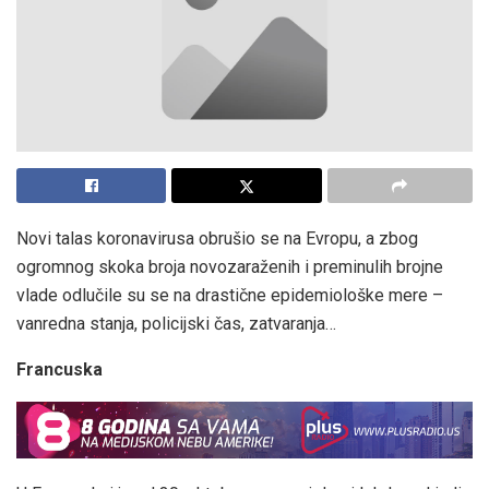
Novi talas koronavirusa obrušio se na Evropu, a zbog
ogromnog skoka broja novozaraženih i preminulih brojne
vlade odlučile su se na drastične epidemiološke mere –
vanredna stanja, policijski čas, zatvaranja…
Francuska