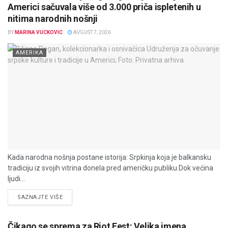
Americi sačuvala više od 3.000 priča ispletenih u
nitima narodnih nošnji
BY
MARINA VUCKOVIC
AVGUST 7, 2026
AMERIKA
Kada narodna nošnja postane istorija: Srpkinja koja je balkansku
tradiciju iz svojih vitrina donela pred američku publiku Dok većina
ljudi...
DETAILS
SAZNAJTE VIŠE
Čikago se sprema za Riot Fest: Velika imena