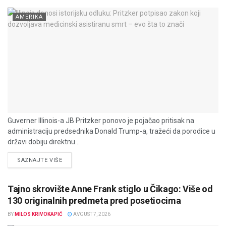
AMERIKA
Guverner Illinois-a JB Pritzker ponovo je pojačao pritisak na
administraciju predsednika Donald Trump-a, tražeći da porodice u
državi dobiju direktnu...
DETAILS
SAZNAJTE VIŠE
Tajno skrovište Anne Frank stiglo u Čikago: Više od
130 originalnih predmeta pred posetiocima
BY
MILOS KRIVOKAPIĆ
AVGUST 7, 2026