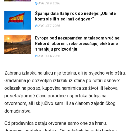
AVGUST 9, 2026
Španija dala Italiji rok do nedelje: „Ukinite
kontrole ili sledi naš odgovor“
AVGUST 7, 2026
Evropa pod nezapamćenim talasom vrućine:
Rekordi oboreni, reke presušuju, elektrane
smanjuju proizvodnju
AVGUST 6, 2026
Zabrana izlaska na ulicu nije totalna, ali je svjedno vrlo oštra.
Građanima je dozvoljen izlazak iz stana po četiri osnove:
odlazak na posao, kupovina namirnica za život ili lekova,
poseta/pomoć članu porodice i sportska šetnja na
otvorenom, ali isključivo sam ili sa članom zajedničkog
domaćinstva.
Od prodavnica ostaju otvorene samo one za hranu,
drogerije, apoteke i trafike. Od uslužnih će raditi banke i