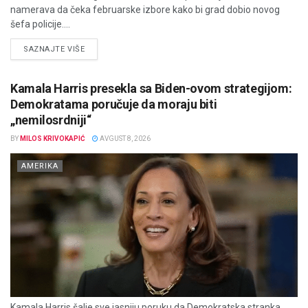
namerava da čeka februarske izbore kako bi grad dobio novog
šefa policije....
DETAILS
SAZNAJTE VIŠE
Kamala Harris presekla sa Biden-ovom strategijom:
Demokratama poručuje da moraju biti
„nemilosrdniji“
BY
MILOS KRIVOKAPIĆ
AVGUST 8, 2026
AMERIKA
Kamala Harris šalje sve jasniju poruku da Demokratska stranka