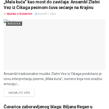
„Mala kuća“ kao most do zavičaja: Ansambl Zlatni
Vez iz Čikaga pesmom čuva sećanje na Krajinu
BY
MILENA STEVANOVIĆ
AVGUST 7, 2026
AMERIKA
Ansambl tradicionalne muzike Zlatni Vez iz Čikaga predstavio je
novu interpretaciju pesme „Mala kuća“, numere koja nosi snažnu
emociju i...
DETAILS
SAZNAJTE VIŠE
Čuvarica zaboravljenog blaga: Biljana Regan u