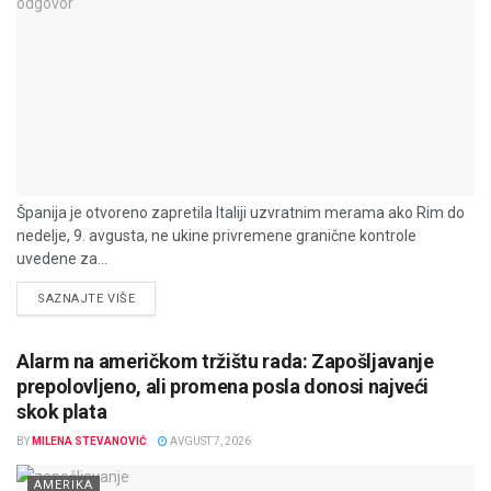
Španija je otvoreno zapretila Italiji uzvratnim merama ako Rim do
nedelje, 9. avgusta, ne ukine privremene granične kontrole
uvedene za...
DETAILS
SAZNAJTE VIŠE
Alarm na američkom tržištu rada: Zapošljavanje
prepolovljeno, ali promena posla donosi najveći
skok plata
BY
MILENA STEVANOVIĆ
AVGUST 7, 2026
AMERIKA