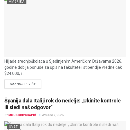
AMERIKA
Hiljade srednjoškolaca u Sjedinjenim Američkim Državama 2026.
godine dobija ponude za upis na fakultete i stipendije vredne čak
$24.000, i...
DETAILS
SAZNAJTE VIŠE
Španija dala Italiji rok do nedelje: „Ukinite kontrole
ili sledi naš odgovor“
BY
MILOS KRIVOKAPIĆ
AVGUST 7, 2026
SVET