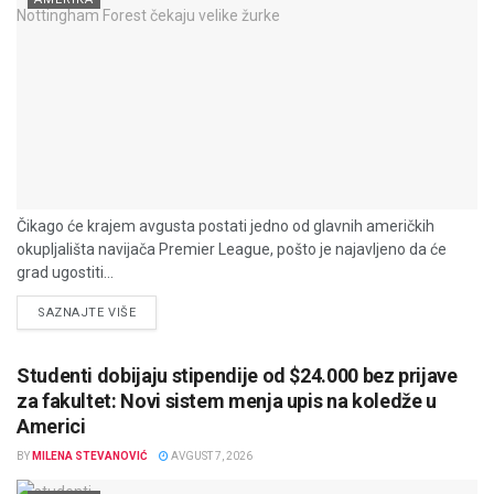
Čikago će krajem avgusta postati jedno od glavnih američkih
okupljališta navijača Premier League, pošto je najavljeno da će
grad ugostiti...
DETAILS
SAZNAJTE VIŠE
Studenti dobijaju stipendije od $24.000 bez prijave
za fakultet: Novi sistem menja upis na koledže u
Americi
BY
MILENA STEVANOVIĆ
AVGUST 7, 2026