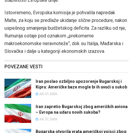
stabilnosti Evropske unije.
Istovremeno, Evropska komisija je pohvalila napredak
Malte, za koju se predlaže ukidanje slične procedure, nakon
uspešnog smanjenja budžetskog deficita. Za razliku od nje,
Rumunija ostaje pod oznakom „prekomerne
makroekonomske neravnoteže“, dok su Italija, Mađarska i
Slovačka i dalje u kategoriji ekonomskih izazova.
POVEZANE VESTI
Iran poslao ozbiljno upozorenje Bugarskoj i
Kipru: Američke baze mogle bi ih uvući u sukob
JUL 31, 2026
Iran zapretio Bugarskoj zbog američkih aviona
– Evropa na udaru novih sukoba?
JUL 27, 2026
Bugarska otvorila vrata američkoj vojsci zbog