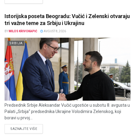
Istorijska poseta Beogradu: Vučić i Zelenski otvaraju
tri važne teme za Srbiju i Ukrajinu
BY
MILOS KRIVOKAPIĆ
AVGUST 8, 2026
SRBIJA
Predsednik Srbije Aleksandar Vučić ugostiće u subotu 8. avgusta u
Palati „Srbija“ predsednika Ukrajine Volodimira Zelenskog, koji
boravi u prvoj...
DETAILS
SAZNAJTE VIŠE