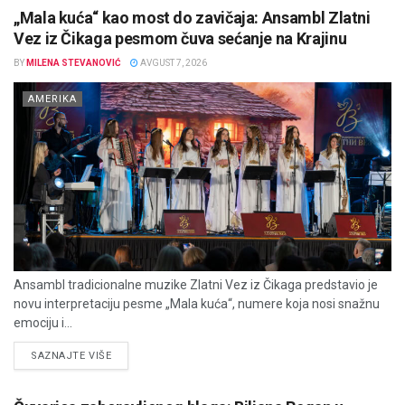
„Mala kuća“ kao most do zavičaja: Ansambl Zlatni
Vez iz Čikaga pesmom čuva sećanje na Krajinu
BY
MILENA STEVANOVIĆ
AVGUST 7, 2026
AMERIKA
Ansambl tradicionalne muzike Zlatni Vez iz Čikaga predstavio je
novu interpretaciju pesme „Mala kuća“, numere koja nosi snažnu
emociju i...
DETAILS
SAZNAJTE VIŠE