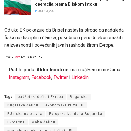
operacija prema Bliskom istoku
JUL 23, 2026
Odluka EK pokazuje da Brisel nastavlja strogo da nadgleda
fiskalnu disciplinu članica, posebno u periodu ekonomskih
neizvesnosti i povećanih javnih rashoda širom Evrope.
IZVOR:
B92
, FOTO: PIXABAY
Pratite portal
Aktuelnosti.us
i na društvenim mrežama
Instagram
,
Facebook
,
Twitter
i
Linkedin
.
Tags:
budžetski deficit Evropa
Bugarska
Bugarska deficit
ekonomska kriza EU
EU fiskalna pravila
Evropska komisija Bugarska
Evrozona
Malta deficit
procedura prekomernog deficita EU