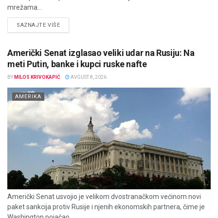
mrežama...
DETAILS
SAZNAJTE VIŠE
Američki Senat izglasao veliki udar na Rusiju: Na
meti Putin, banke i kupci ruske nafte
BY
MILOS KRIVOKAPIĆ
AVGUST 8, 2026
AMERIKA
Američki Senat usvojio je velikom dvostranačkom većinom novi
paket sankcija protiv Rusije i njenih ekonomskih partnera, čime je
Washington pojačao...