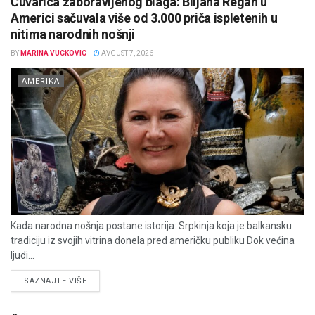
Čuvarica zaboravljenog blaga: Biljana Regan u
Americi sačuvala više od 3.000 priča ispletenih u
nitima narodnih nošnji
BY
MARINA VUCKOVIC
AVGUST 7, 2026
AMERIKA
Kada narodna nošnja postane istorija: Srpkinja koja je balkansku
tradiciju iz svojih vitrina donela pred američku publiku Dok većina
ljudi...
DETAILS
SAZNAJTE VIŠE