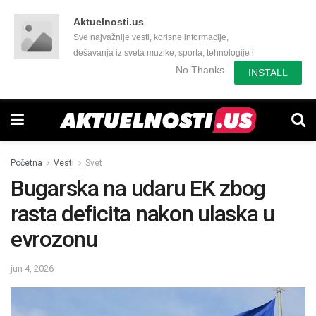
Aktuelnosti.us
Sve najvažnije vesti, korisne informacije,
dešavanja iz sveta muzike, sporta, tehnologije i
još mnogo toga zanimljivog.
No Thanks
INSTALL
Početna
Vesti
Svet
Bugarska na udaru EK zbog
rasta deficita nakon ulaska u
evrozonu
jun 4, 2026