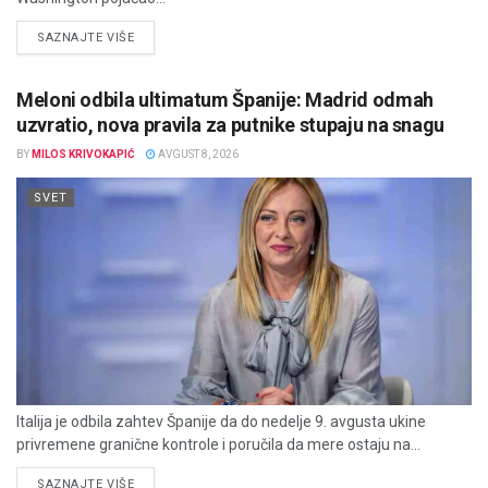
DETAILS
SAZNAJTE VIŠE
Meloni odbila ultimatum Španije: Madrid odmah
uzvratio, nova pravila za putnike stupaju na snagu
BY
MILOS KRIVOKAPIĆ
AVGUST 8, 2026
SVET
Italija je odbila zahtev Španije da do nedelje 9. avgusta ukine
privremene granične kontrole i poručila da mere ostaju na...
DETAILS
SAZNAJTE VIŠE