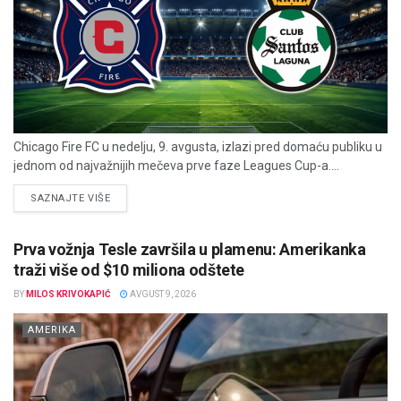
Chicago Fire FC u nedelju, 9. avgusta, izlazi pred domaću publiku u
jednom od najvažnijih mečeva prve faze Leagues Cup-a....
DETAILS
SAZNAJTE VIŠE
Prva vožnja Tesle završila u plamenu: Amerikanka
traži više od $10 miliona odštete
BY
MILOS KRIVOKAPIĆ
AVGUST 9, 2026
AMERIKA