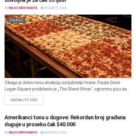
BY
MILOS KRIVOKAPIĆ
AVGUST 9, 2026
CIKAGO
Čikago je dobio novu atrakciju za ljubitelje hrane: Paulie Gee’s
Logan Square predstavio je „The Sheet Show“, ogromnu picu za...
DETAILS
SAZNAJTE VIŠE
Amerikanci tonu u dugove: Rekordan broj građana
duguje u proseku čak $40.000
BY
MILOS KRIVOKAPIĆ
AVGUST 9, 2026