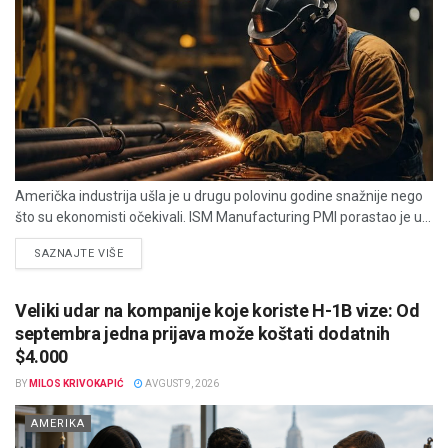
Američka industrija ušla je u drugu polovinu godine snažnije nego
što su ekonomisti očekivali. ISM Manufacturing PMI porastao je u...
DETAILS
SAZNAJTE VIŠE
Veliki udar na kompanije koje koriste H-1B vize: Od
septembra jedna prijava može koštati dodatnih
$4.000
BY
MILOS KRIVOKAPIĆ
AVGUST 9, 2026
AMERIKA