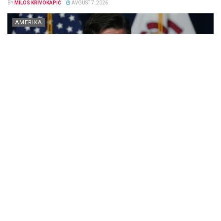
BY
MILOS KRIVOKAPIĆ
AVGUST 7, 2026
AMERIKA
Guverner Illinois-a JB Pritzker ponovo je pojačao pritisak na
administraciju predsednika Donald Trump-a, tražeći da porodice u
državi dobiju direktnu...
DETAILS
SAZNAJTE VIŠE
Tajno skrovište Anne Frank stiglo u Čikago: Više od
130 originalnih predmeta pred posetiocima
BY
MILOS KRIVOKAPIĆ
AVGUST 7, 2026