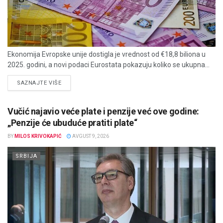
Ekonomija Evropske unije dostigla je vrednost od €18,8 biliona u
2025. godini, a novi podaci Eurostata pokazuju koliko se ukupna...
DETAILS
SAZNAJTE VIŠE
Vučić najavio veće plate i penzije već ove godine:
„Penzije će ubuduće pratiti plate“
BY
MILOS KRIVOKAPIĆ
AVGUST 9, 2026
SRBIJA