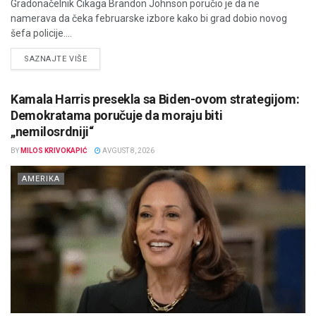
Gradonačelnik Čikaga Brandon Johnson poručio je da ne
namerava da čeka februarske izbore kako bi grad dobio novog
šefa policije....
DETAILS
SAZNAJTE VIŠE
Kamala Harris presekla sa Biden-ovom strategijom:
Demokratama poručuje da moraju biti
„nemilosrdniji“
BY
MILOS KRIVOKAPIĆ
AVGUST 8, 2026
AMERIKA