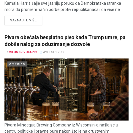
Kamala Harris šalje sve jasniju poruku da Demokratska stranka
mora da promeni način borbe protiv republikanaca i da više ne...
DETAILS
SAZNAJTE VIŠE
Pivara obećala besplatno pivo kada Trump umre, pa
dobila nalog za oduzimanje dozvole
BY
MILOS KRIVOKAPIĆ
AVGUST 8, 2026
AMERIKA
Pivara Minocqua Brewing Company iz Wisconsin-a našla se u
centru političke i pravne bure nakon što je na društvenim