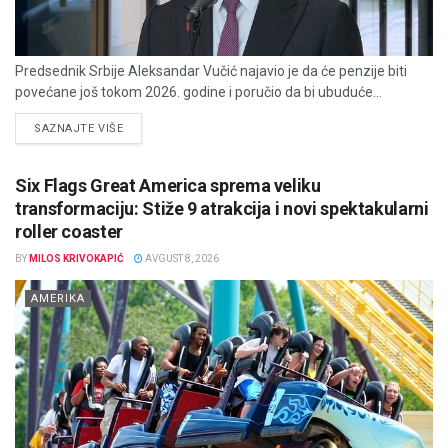
Predsednik Srbije Aleksandar Vučić najavio je da će penzije biti
povećane još tokom 2026. godine i poručio da bi ubuduće...
DETAILS
SAZNAJTE VIŠE
Six Flags Great America sprema veliku
transformaciju: Stiže 9 atrakcija i novi spektakularni
roller coaster
BY
MILOS KRIVOKAPIĆ
AVGUST 8, 2026
AMERIKA