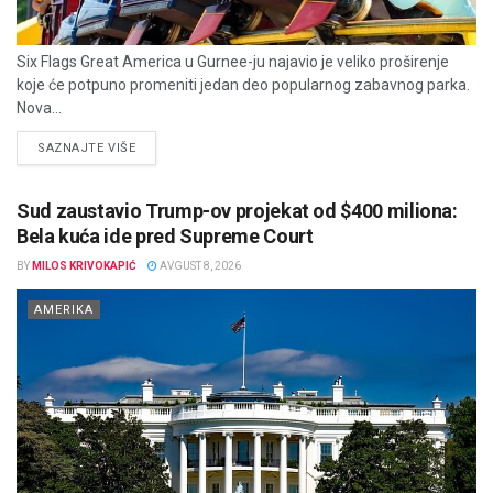
Six Flags Great America u Gurnee-ju najavio je veliko proširenje
koje će potpuno promeniti jedan deo popularnog zabavnog parka.
Nova...
DETAILS
SAZNAJTE VIŠE
Sud zaustavio Trump-ov projekat od $400 miliona:
Bela kuća ide pred Supreme Court
BY
MILOS KRIVOKAPIĆ
AVGUST 8, 2026
AMERIKA