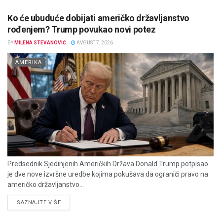
Ko će ubuduće dobijati američko državljanstvo
rođenjem? Trump povukao novi potez
BY
MILENA STEVANOVIĆ
AVGUST 7, 2026
AMERIKA
Predsednik Sjedinjenih Američkih Država Donald Trump potpisao
je dve nove izvršne uredbe kojima pokušava da ograniči pravo na
američko državljanstvo...
DETAILS
SAZNAJTE VIŠE