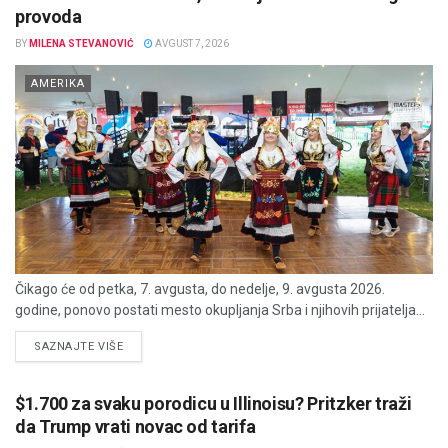
provoda
BY
MILENA STEVANOVIĆ
AVGUST 7, 2026
AMERIKA
Čikago će od petka, 7. avgusta, do nedelje, 9. avgusta 2026.
godine, ponovo postati mesto okupljanja Srba i njihovih prijatelja...
DETAILS
SAZNAJTE VIŠE
$1.700 za svaku porodicu u Illinoisu? Pritzker traži
da Trump vrati novac od tarifa