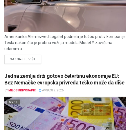
Amerikanka Alemezved Logalet podnela je tužbu protiv kompanije
Tesla nakon što je probna vožnja modela Model Y završena
udarom u...
DETAILS
SAZNAJTE VIŠE
Jedna zemlja drži gotovo četvrtinu ekonomije EU:
Bez Nemačke evropska privreda teško može da diše
BY
MILOS KRIVOKAPIĆ
AVGUST 9, 2026
SVET