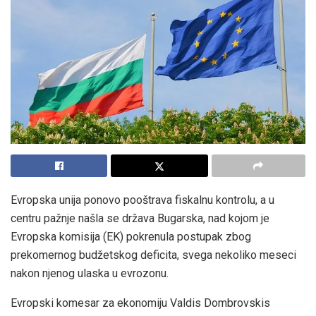
Evropska unija ponovo pooštrava fiskalnu kontrolu, a u
centru pažnje našla se država Bugarska, nad kojom je
Evropska komisija (EK) pokrenula postupak zbog
prekomernog budžetskog deficita, svega nekoliko meseci
nakon njenog ulaska u evrozonu.
Evropski komesar za ekonomiju Valdis Dombrovskis