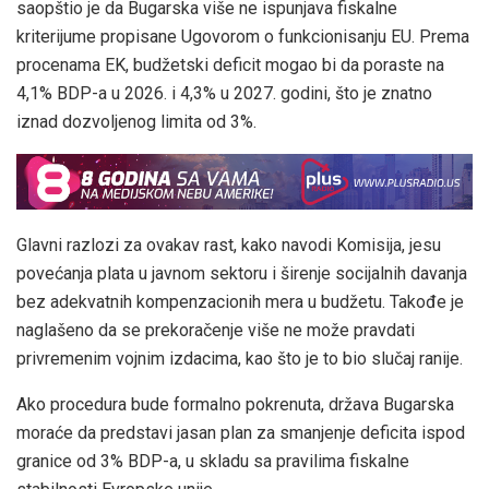
saopštio je da Bugarska više ne ispunjava fiskalne
kriterijume propisane Ugovorom o funkcionisanju EU. Prema
procenama EK, budžetski deficit mogao bi da poraste na
4,1% BDP-a u 2026. i 4,3% u 2027. godini, što je znatno
iznad dozvoljenog limita od 3%.
Glavni razlozi za ovakav rast, kako navodi Komisija, jesu
povećanja plata u javnom sektoru i širenje socijalnih davanja
bez adekvatnih kompenzacionih mera u budžetu. Takođe je
naglašeno da se prekoračenje više ne može pravdati
privremenim vojnim izdacima, kao što je to bio slučaj ranije.
Ako procedura bude formalno pokrenuta, država Bugarska
moraće da predstavi jasan plan za smanjenje deficita ispod
granice od 3% BDP-a, u skladu sa pravilima fiskalne