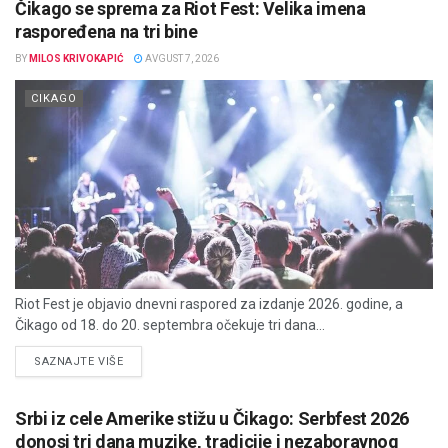
Čikago se sprema za Riot Fest: Velika imena
raspoređena na tri bine
BY
MILOS KRIVOKAPIĆ
AVGUST 7, 2026
CIKAGO
Riot Fest je objavio dnevni raspored za izdanje 2026. godine, a
Čikago od 18. do 20. septembra očekuje tri dana...
DETAILS
SAZNAJTE VIŠE
Srbi iz cele Amerike stižu u Čikago: Serbfest 2026
donosi tri dana muzike, tradicije i nezaboravnog