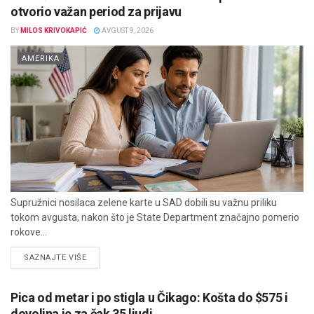
otvorio važan period za prijavu
BY
MILOS KRIVOKAPIĆ
AVGUST 9, 2026
AMERIKA
Supružnici nosilaca zelene karte u SAD dobili su važnu priliku
tokom avgusta, nakon što je State Department značajno pomerio
rokove...
DETAILS
SAZNAJTE VIŠE
Pica od metar i po stigla u Čikago: Košta do $575 i
dovoljna je za čak 35 ljudi