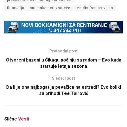
Rumunija ekonomske neravnoteže
Valdis Dombrovskis
Prethodni post
Otvoreni bazeni u Čikagu počinju sa radom – Evo kada
startuje letnja sezona
Sledeći post
Da li je ona najbogatija pevačica na estradi? Evo koliki
su prihodi Tee Tairović
Slične
Vesti