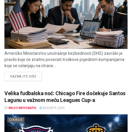
Američko Ministarstvo unutrašnje bezbednosti (DHS) završilo je
pravilo koje će znatno povećati troškove pojedinim kompanijama
koje se oslanjaju na strane...
DETAILS
SAZNAJTE VIŠE
Velika fudbalska noć: Chicago Fire dočekuje Santos
Lagunu u važnom meču Leagues Cup-a
BY
MILOS KRIVOKAPIĆ
AVGUST 9, 2026
CIKAGO