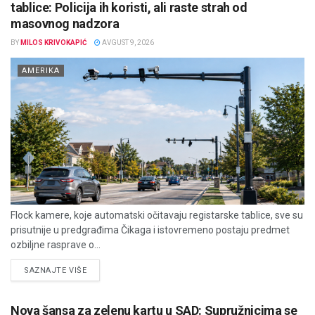
tablice: Policija ih koristi, ali raste strah od
masovnog nadzora
BY
MILOS KRIVOKAPIĆ
AVGUST 9, 2026
AMERIKA
Flock kamere, koje automatski očitavaju registarske tablice, sve su
prisutnije u predgrađima Čikaga i istovremeno postaju predmet
ozbiljne rasprave o...
DETAILS
SAZNAJTE VIŠE
Nova šansa za zelenu kartu u SAD: Supružnicima se