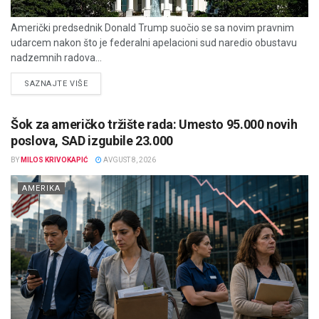
Američki predsednik Donald Trump suočio se sa novim pravnim
udarcem nakon što je federalni apelacioni sud naredio obustavu
nadzemnih radova...
DETAILS
SAZNAJTE VIŠE
Šok za američko tržište rada: Umesto 95.000 novih
poslova, SAD izgubile 23.000
BY
MILOS KRIVOKAPIĆ
AVGUST 8, 2026
AMERIKA