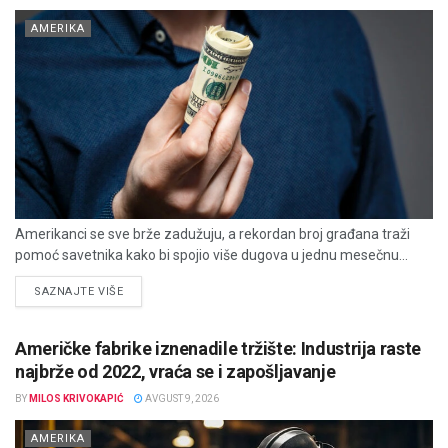
AMERIKA
Amerikanci se sve brže zadužuju, a rekordan broj građana traži
pomoć savetnika kako bi spojio više dugova u jednu mesečnu...
DETAILS
SAZNAJTE VIŠE
Američke fabrike iznenadile tržište: Industrija raste
najbrže od 2022, vraća se i zapošljavanje
BY
MILOS KRIVOKAPIĆ
AVGUST 9, 2026
AMERIKA