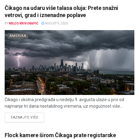
Čikago na udaru više talasa oluja: Prete snažni
vetrovi, grad i iznenadne poplave
BY
MILOS KRIVOKAPIĆ
AVGUST 9, 2026
AMERIKA
Čikago i okolna predgrađa u nedelju 9. avgusta ulaze u prvi od
najmanje tri dana nestabilnog vremena, uz mogućnost više...
DETAILS
SAZNAJTE VIŠE
Flock kamere širom Čikaga prate registarske