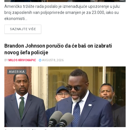
Američko tržište rada poslalo je iznenađujuće upozorenje u julu:
broj zaposlenih van poljoprivrede smanjen je za 23.000, iako su
ekonomisti...
DETAILS
SAZNAJTE VIŠE
Brandon Johnson poručio da će baš on izabrati
novog šefa policije
BY
MILOS KRIVOKAPIĆ
AVGUST 8, 2026
AMERIKA