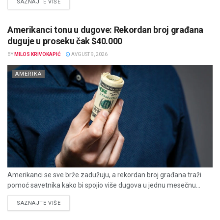
DETAILS
SAZNAJTE VIŠE
Amerikanci tonu u dugove: Rekordan broj građana
duguje u proseku čak $40.000
BY
MILOS KRIVOKAPIĆ
AVGUST 9, 2026
AMERIKA
Amerikanci se sve brže zadužuju, a rekordan broj građana traži
pomoć savetnika kako bi spojio više dugova u jednu mesečnu...
DETAILS
SAZNAJTE VIŠE