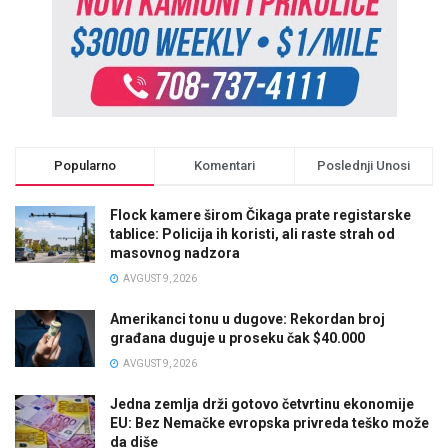
Popularno
Komentari
Poslednji Unosi
Flock kamere širom Čikaga prate registarske
tablice: Policija ih koristi, ali raste strah od
masovnog nadzora
AVGUST 9, 2026
Amerikanci tonu u dugove: Rekordan broj
građana duguje u proseku čak $40.000
AVGUST 9, 2026
Jedna zemlja drži gotovo četvrtinu ekonomije
EU: Bez Nemačke evropska privreda teško može
da diše