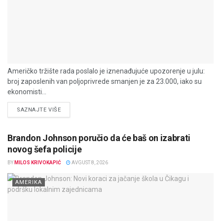
Američko tržište rada poslalo je iznenađujuće upozorenje u julu:
broj zaposlenih van poljoprivrede smanjen je za 23.000, iako su
ekonomisti...
DETAILS
SAZNAJTE VIŠE
Brandon Johnson poručio da će baš on izabrati
novog šefa policije
BY
MILOS KRIVOKAPIĆ
AVGUST 8, 2026
AMERIKA