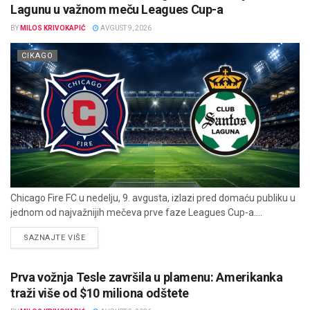
Lagunu u važnom meču Leagues Cup-a
BY
MILOS KRIVOKAPIĆ
AVGUST 9, 2026
CIKAGO
Chicago Fire FC u nedelju, 9. avgusta, izlazi pred domaću publiku u
jednom od najvažnijih mečeva prve faze Leagues Cup-a....
DETAILS
SAZNAJTE VIŠE
Prva vožnja Tesle završila u plamenu: Amerikanka
traži više od $10 miliona odštete