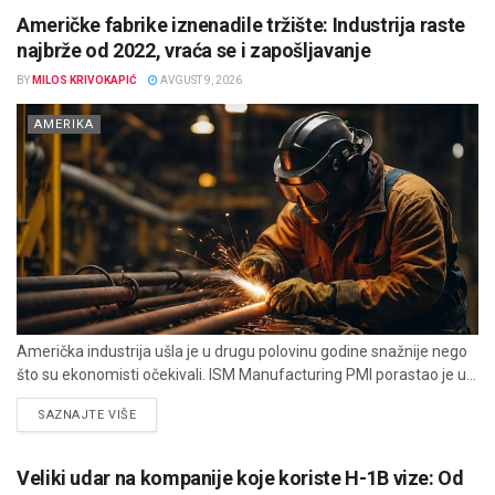
Američke fabrike iznenadile tržište: Industrija raste
najbrže od 2022, vraća se i zapošljavanje
BY
MILOS KRIVOKAPIĆ
AVGUST 9, 2026
AMERIKA
Američka industrija ušla je u drugu polovinu godine snažnije nego
što su ekonomisti očekivali. ISM Manufacturing PMI porastao je u...
DETAILS
SAZNAJTE VIŠE
Veliki udar na kompanije koje koriste H-1B vize: Od