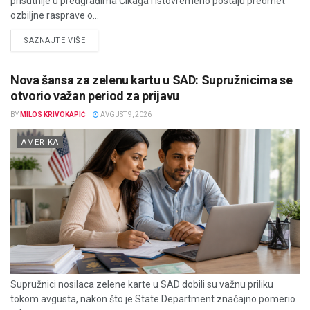
prisutnije u predgrađima Čikaga i istovremeno postaju predmet
ozbiljne rasprave o...
DETAILS
SAZNAJTE VIŠE
Nova šansa za zelenu kartu u SAD: Supružnicima se
otvorio važan period za prijavu
BY
MILOS KRIVOKAPIĆ
AVGUST 9, 2026
AMERIKA
Supružnici nosilaca zelene karte u SAD dobili su važnu priliku
tokom avgusta, nakon što je State Department značajno pomerio