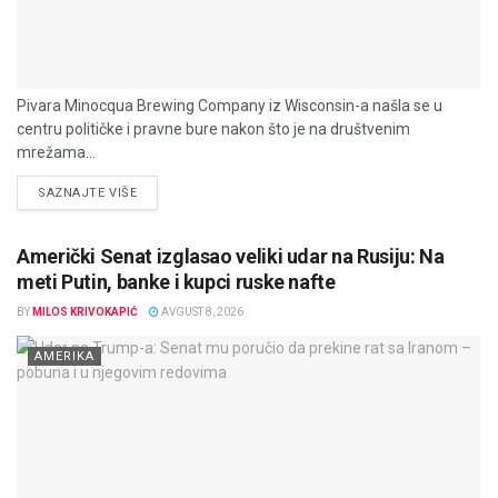
Pivara Minocqua Brewing Company iz Wisconsin-a našla se u
centru političke i pravne bure nakon što je na društvenim
mrežama...
DETAILS
SAZNAJTE VIŠE
Američki Senat izglasao veliki udar na Rusiju: Na
meti Putin, banke i kupci ruske nafte
BY
MILOS KRIVOKAPIĆ
AVGUST 8, 2026
AMERIKA