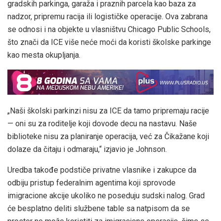
gradskih parkinga, garaža i praznih parcela kao baza za
nadzor, pripremu racija ili logističke operacije. Ova zabrana
se odnosi i na objekte u vlasništvu Chicago Public Schools,
što znači da ICE više neće moći da koristi školske parkinge
kao mesta okupljanja.
„Naši školski parkinzi nisu za ICE da tamo pripremaju racije
— oni su za roditelje koji dovode decu na nastavu. Naše
biblioteke nisu za planiranje operacija, već za Čikažane koji
dolaze da čitaju i odmaraju,“ izjavio je Johnson.
Uredba takođe podstiče privatne vlasnike i zakupce da
odbiju pristup federalnim agentima koji sprovode
imigracione akcije ukoliko ne poseduju sudski nalog. Grad
će besplatno deliti službene table sa natpisom da se