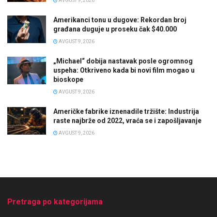
AVGUST 9, 2026
Amerikanci tonu u dugove: Rekordan broj
građana duguje u proseku čak $40.000
AVGUST 9, 2026
„Michael“ dobija nastavak posle ogromnog
uspeha: Otkriveno kada bi novi film mogao u
bioskope
AVGUST 9, 2026
Američke fabrike iznenadile tržište: Industrija
raste najbrže od 2022, vraća se i zapošljavanje
AVGUST 9, 2026
Pretraga po kategorijama