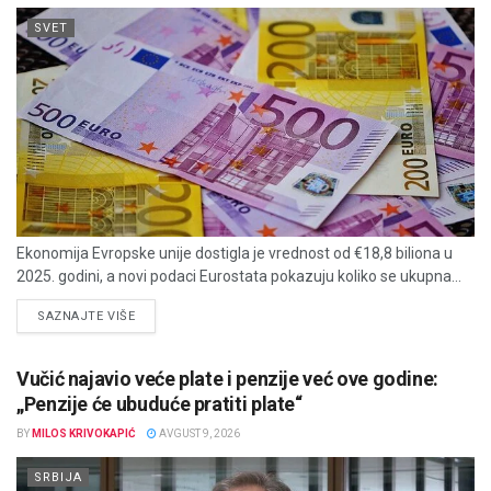
SVET
Ekonomija Evropske unije dostigla je vrednost od €18,8 biliona u
2025. godini, a novi podaci Eurostata pokazuju koliko se ukupna...
DETAILS
SAZNAJTE VIŠE
Vučić najavio veće plate i penzije već ove godine:
„Penzije će ubuduće pratiti plate“
BY
MILOS KRIVOKAPIĆ
AVGUST 9, 2026
SRBIJA