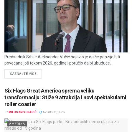
Predsednik Srbije Aleksandar Vučić najavio je da će penzije biti
povećane još tokom 2026. godine i poručio da bi ubuduće...
DETAILS
SAZNAJTE VIŠE
Six Flags Great America sprema veliku
transformaciju: Stiže 9 atrakcija i novi spektakularni
roller coaster
BY
MILOS KRIVOKAPIĆ
AVGUST 8, 2026
AMERIKA