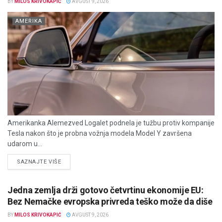
BY
MILOS KRIVOKAPIĆ
AVGUST 9, 2026
AMERIKA
Amerikanka Alemezved Logalet podnela je tužbu protiv kompanije
Tesla nakon što je probna vožnja modela Model Y završena
udarom u...
DETAILS
SAZNAJTE VIŠE
Jedna zemlja drži gotovo četvrtinu ekonomije EU:
Bez Nemačke evropska privreda teško može da diše
BY
MILOS KRIVOKAPIĆ
AVGUST 9, 2026