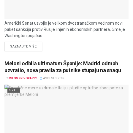
Američki Senat usvojio je velikom dvostranačkom većinom novi
paket sankcija protiv Rusije i njenih ekonomskih partnera, čime je
Washington pojačao...
DETAILS
SAZNAJTE VIŠE
Meloni odbila ultimatum Španije: Madrid odmah
uzvratio, nova pravila za putnike stupaju na snagu
BY
MILOS KRIVOKAPIĆ
AVGUST 8, 2026
SVET