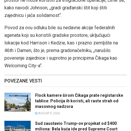
prostor ne može koristiti za imigracione operacije, čime se,
kako navodi Johnson, „gradi građanski štit koji štiti
zajednicu i jača solidarnost“.
Povod za ovu odluku bile su nedavne akcije federalnih
agenata koji su koristili gradske prostore, uključujući
lokacije kod Harrison i Kedzie, kao i prazno zemljište na
46th i Damen, što je, prema gradonačelniku, „narušilo
poverenje zajednice i suprotno je principima Čikaga kao
Welcoming City-a“.
POVEZANE VESTI
Flock kamere širom Čikaga prate registarske
tablice: Policija ih koristi, ali raste strah od
masovnog nadzora
AVGUST 9, 2026
Sud zaustavio Trump-ov projekat od $400
miliona: Bela kuća ide pred Supreme Court