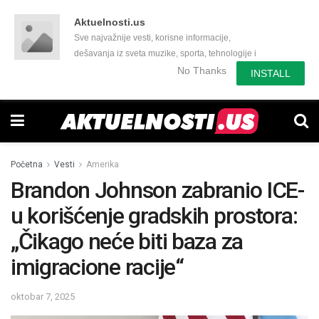
Aktuelnosti.us
Sve najvažnije vesti, korisne informacije,
dešavanja iz sveta muzike, sporta, tehnologije i
još mnogo toga zanimljivog.
No Thanks
INSTALL
Početna
Vesti
Amerika
Brandon Johnson zabranio ICE-
u korišćenje gradskih prostora:
„Čikago neće biti baza za
imigracione racije“
oktobar 7, 2025