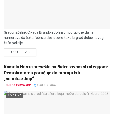
Gradonačelnik Čikaga Brandon Johnson poručio je da ne
namerava da čeka februarske izbore kako bi grad dobio novog
šefa policije....
DETAILS
SAZNAJTE VIŠE
Kamala Harris presekla sa Biden-ovom strategijom:
Demokratama poručuje da moraju biti
„nemilosrdniji“
BY
MILOS KRIVOKAPIĆ
AVGUST 8, 2026
AMERIKA