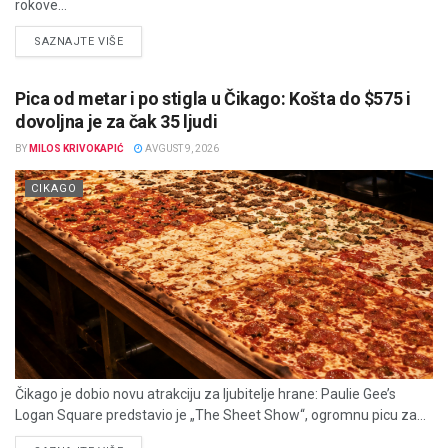
rokove...
DETAILS
SAZNAJTE VIŠE
Pica od metar i po stigla u Čikago: Košta do $575 i
dovoljna je za čak 35 ljudi
BY
MILOS KRIVOKAPIĆ
AVGUST 9, 2026
CIKAGO
Čikago je dobio novu atrakciju za ljubitelje hrane: Paulie Gee’s
Logan Square predstavio je „The Sheet Show“, ogromnu picu za...