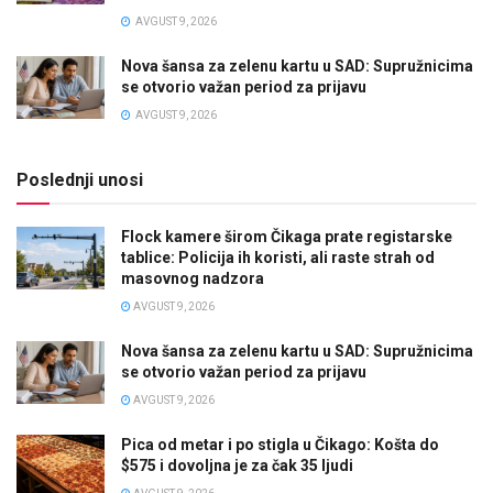
AVGUST 9, 2026
Nova šansa za zelenu kartu u SAD: Supružnicima
se otvorio važan period za prijavu
AVGUST 9, 2026
Poslednji unosi
Flock kamere širom Čikaga prate registarske
tablice: Policija ih koristi, ali raste strah od
masovnog nadzora
AVGUST 9, 2026
Nova šansa za zelenu kartu u SAD: Supružnicima
se otvorio važan period za prijavu
AVGUST 9, 2026
Pica od metar i po stigla u Čikago: Košta do
$575 i dovoljna je za čak 35 ljudi