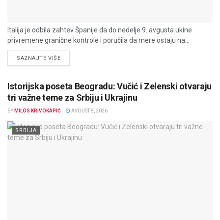
Italija je odbila zahtev Španije da do nedelje 9. avgusta ukine
privremene granične kontrole i poručila da mere ostaju na...
DETAILS
SAZNAJTE VIŠE
Istorijska poseta Beogradu: Vučić i Zelenski otvaraju
tri važne teme za Srbiju i Ukrajinu
BY
MILOS KRIVOKAPIĆ
AVGUST 8, 2026
SRBIJA