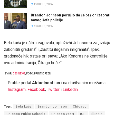
AVGUST 8, 2026
Brandon Johnson poručio da će baš on izabrati
novog šefa policije
AVGUST 8, 2026
Bela kuća je oštro reagovala, optuživši Johnson-a za „izdaju
zakonitih građana“ i „zaštitu ilegalnih imigranata“. Ipak,
gradonačelnik ostaje pri stavu: „Ako Kongres ne kontroliše
ovu administraciju, Čikago hoće.“
IZVOR:
CBS NEWS
, FOTO: PRINTSCREEN
Pratite portal
Aktuelnosti.us
i na društvenim mrežama
Instagram
,
Facebook
,
Twitter
i
Linkedin
.
Tags:
Bela kuća
Brandon Johnson
Chicago
Chicago Public Schools
Chicago vesti
ICE
Illinois