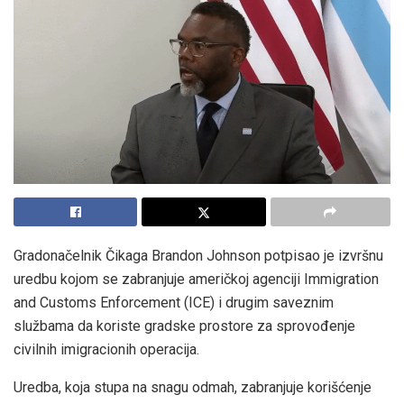
Gradonačelnik Čikaga Brandon Johnson potpisao je izvršnu
uredbu kojom se zabranjuje američkoj agenciji Immigration
and Customs Enforcement (ICE) i drugim saveznim
službama da koriste gradske prostore za sprovođenje
civilnih imigracionih operacija.
Uredba, koja stupa na snagu odmah, zabranjuje korišćenje