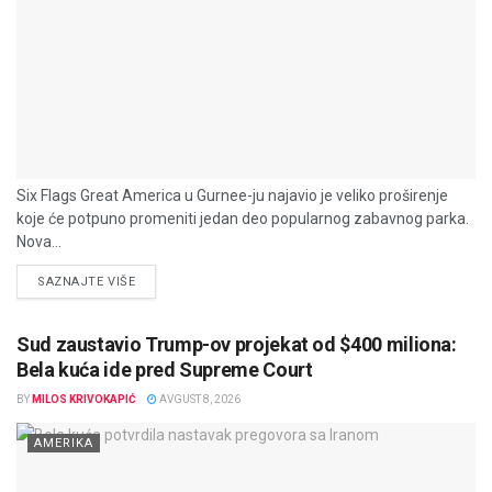
Six Flags Great America u Gurnee-ju najavio je veliko proširenje
koje će potpuno promeniti jedan deo popularnog zabavnog parka.
Nova...
DETAILS
SAZNAJTE VIŠE
Sud zaustavio Trump-ov projekat od $400 miliona:
Bela kuća ide pred Supreme Court
BY
MILOS KRIVOKAPIĆ
AVGUST 8, 2026
AMERIKA