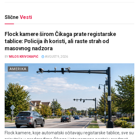
Slične
Vesti
Flock kamere širom Čikaga prate registarske
tablice: Policija ih koristi, ali raste strah od
masovnog nadzora
BY
MILOS KRIVOKAPIĆ
AVGUST 9, 2026
AMERIKA
Flock kamere, koje automatski očitavaju registarske tablice, sve su