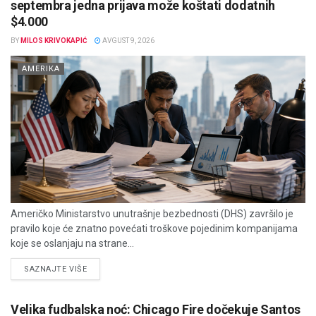
septembra jedna prijava može koštati dodatnih
$4.000
BY
MILOS KRIVOKAPIĆ
AVGUST 9, 2026
AMERIKA
Američko Ministarstvo unutrašnje bezbednosti (DHS) završilo je
pravilo koje će znatno povećati troškove pojedinim kompanijama
koje se oslanjaju na strane...
DETAILS
SAZNAJTE VIŠE
Velika fudbalska noć: Chicago Fire dočekuje Santos