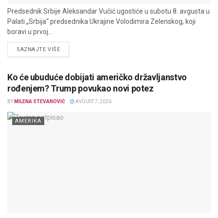
Predsednik Srbije Aleksandar Vučić ugostiće u subotu 8. avgusta u
Palati „Srbija“ predsednika Ukrajine Volodimira Zelenskog, koji
boravi u prvoj...
DETAILS
SAZNAJTE VIŠE
Ko će ubuduće dobijati američko državljanstvo
rođenjem? Trump povukao novi potez
BY
MILENA STEVANOVIĆ
AVGUST 7, 2026
AMERIKA