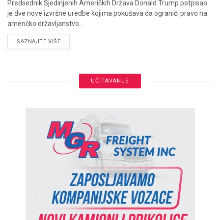
Predsednik Sjedinjenih Američkih Država Donald Trump potpisao
je dve nove izvršne uredbe kojima pokušava da ograniči pravo na
američko državljanstvo...
DETAILS
SAZNAJTE VIŠE
UČITAVANJE