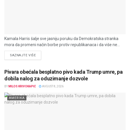
Kamala Harris šalje sve jasniju poruku da Demokratska stranka
mora da promeni način borbe protiv republikanaca i da više ne...
DETAILS
SAZNAJTE VIŠE
Pivara obećala besplatno pivo kada Trump umre, pa
dobila nalog za oduzimanje dozvole
BY
MILOS KRIVOKAPIĆ
AVGUST 8, 2026
AMERIKA