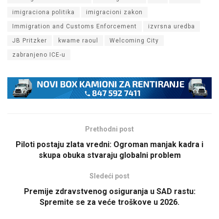
imigraciona politika
imigracioni zakon
Immigration and Customs Enforcement
izvrsna uredba
JB Pritzker
kwame raoul
Welcoming City
zabranjeno ICE-u
Prethodni post
Piloti postaju zlata vredni: Ogroman manjak kadra i
skupa obuka stvaraju globalni problem
Sledeći post
Premije zdravstvenog osiguranja u SAD rastu:
Spremite se za veće troškove u 2026.