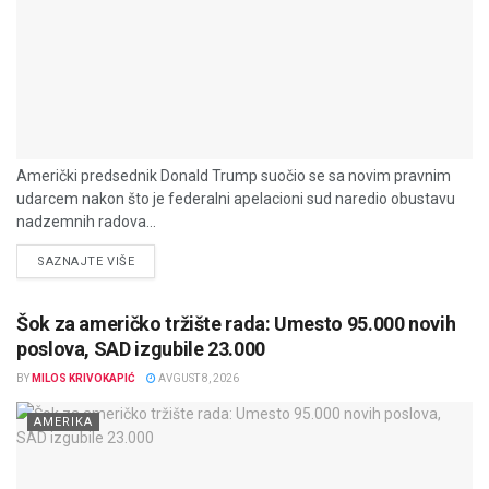
Američki predsednik Donald Trump suočio se sa novim pravnim
udarcem nakon što je federalni apelacioni sud naredio obustavu
nadzemnih radova...
DETAILS
SAZNAJTE VIŠE
Šok za američko tržište rada: Umesto 95.000 novih
poslova, SAD izgubile 23.000
BY
MILOS KRIVOKAPIĆ
AVGUST 8, 2026
AMERIKA