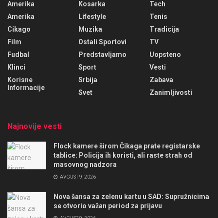
Amerika
Kosarka
Tech
Amerika
Lifestyle
Tenis
Cikago
Muzika
Tradicija
Film
Ostali Sportovi
TV
Fudbal
Predstavljamo
Uopsteno
Klinci
Sport
Vesti
Korisne
Srbija
Zabava
Informacije
Svet
Zanimljivosti
Najnovije vesti
Flock kamere širom Čikaga prate registarske
tablice: Policija ih koristi, ali raste strah od
masovnog nadzora
AVGUST 9, 2026
Nova šansa za zelenu kartu u SAD: Supružnicima
se otvorio važan period za prijavu