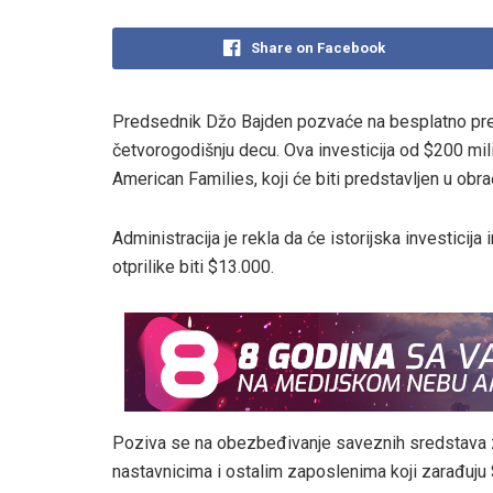
Share on Facebook
Predsednik Džo Bajden pozvaće na besplatno pre
četvorogodišnju decu. Ova investicija od $200 mil
American Families, koji će biti predstavljen u obr
Administracija je rekla da će istorijska investicija
otprilike biti $13.000.
Poziva se na obezbeđivanje saveznih sredstava
nastavnicima i ostalim zaposlenima koji zarađuju 