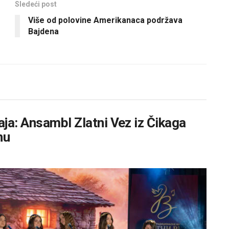
Sledeći post
Više od polovine Amerikanaca podržava
Bajdena
ja: Ansambl Zlatni Vez iz Čikaga
nu