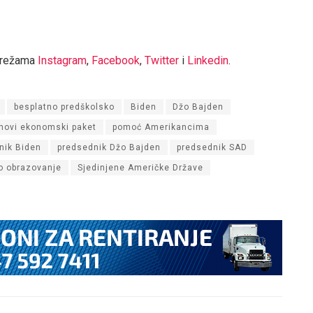
mrežama
Instagram
,
Facebook
,
Twitter
i
Linkedin
.
besplatno predškolsko
Biden
Džo Bajden
novi ekonomski paket
pomoć Amerikancima
nik Biden
predsednik Džo Bajden
predsednik SAD
o obrazovanje
Sjedinjene Američke Države