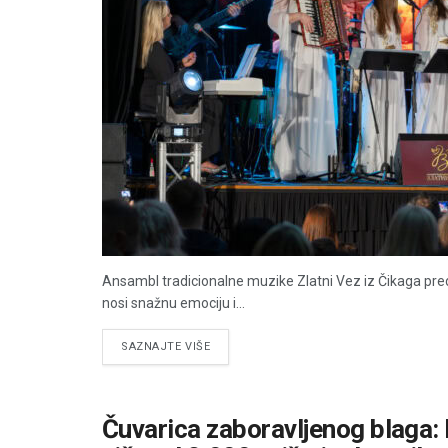
Ansambl tradicionalne muzike Zlatni Vez iz Čikaga pre
nosi snažnu emociju i...
DETAILS
SAZNAJTE VIŠE
Čuvarica zaboravljenog blaga: 