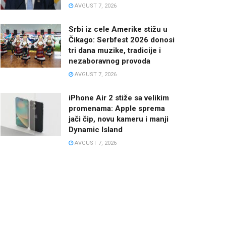
AVGUST 7, 2026
Srbi iz cele Amerike stižu u
Čikago: Serbfest 2026 donosi
tri dana muzike, tradicije i
nezaboravnog provoda
AVGUST 7, 2026
iPhone Air 2 stiže sa velikim
promenama: Apple sprema
jači čip, novu kameru i manji
Dynamic Island
AVGUST 7, 2026