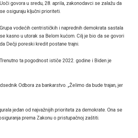
Uoči govora u sredu, 28. aprila, zakonodavci se zalažu da
se osiguraju ključni prioriteti.
Grupa vodećih centrističkih i naprednih demokrata sastala
se kasno u utorak sa Belom kućom. Cilj je bio da se govori
da Dečji poreski kredit postane trajni.
Trenutno ta pogodnost ističe 2022. godine i Biden je
dsednik Odbora za bankarstvo. „Želimo da bude trajan, jer
rala jedan od najvažnijih prioriteta za demokrate. Ona se
siguranja prema Zakonu o pristupačnoj zaštiti.