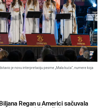
dstavio je novu interpretaciju pesme „Mala kuća“, numere koja
Biljana Regan u Americi sačuvala