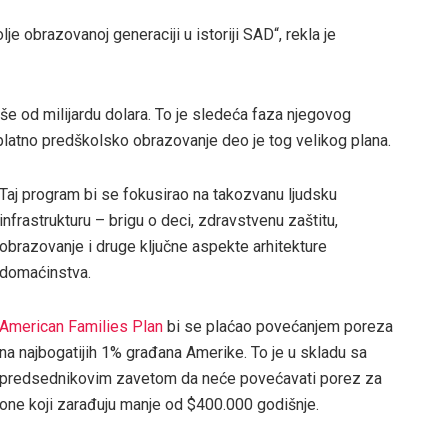
lje obrazovanoj generaciji u istoriji SAD“, rekla je
še od milijardu dolara. To je sledeća faza njegovog
platno predškolsko obrazovanje deo je tog velikog plana.
Taj program bi se fokusirao na takozvanu ljudsku
infrastrukturu – brigu o deci, zdravstvenu zaštitu,
obrazovanje i druge ključne aspekte arhitekture
domaćinstva.
American Families Plan
bi se plaćao povećanjem poreza
na najbogatijih 1% građana Amerike. To je u skladu sa
predsednikovim zavetom da neće povećavati porez za
one koji zarađuju manje od $400.000 godišnje.