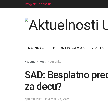
info@aktuelnosti.us
NAJNOVIJE
PREDSTAVLJAMO
VESTI
Početna
Vesti
Amerika
SAD: Besplatno pre
za decu?
april 28, 2021
in
Amerika
,
Vesti