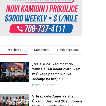
Popularno
Komentari
Poslednji Unosi
„Mala kuća“ kao most do
zavičaja: Ansambl Zlatni Vez
iz Čikaga pesmom čuva
sećanje na Krajinu
AVGUST 7, 2026
Srbi iz cele Amerike stižu u
Čikago: Serbfest 2026 donosi