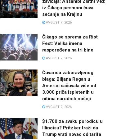
zavičaja: Ansambl Zlatni Vez
iz Čikaga pesmom čuva
sećanje na Krajinu
AVGUST 7, 2026
Čikago se sprema za Riot
Fest: Velika imena
raspoređena na tri bine
AVGUST 7, 2026
Čuvarica zaboravljenog
blaga: Biljana Regan u
Americi sačuvala više od
3.000 priča ispletenih u
nitima narodnih nošnji
AVGUST 7, 2026
$1.700 za svaku porodicu u
Illinoisu? Pritzker traži da
Trump vrati novac od tarifa