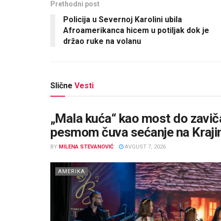
Prethodni post
Policija u Severnoj Karolini ubila
Afroamerikanca hicem u potiljak dok je
držao ruke na volanu
Slične
Vesti
„Mala kuća“ kao most do zaviča
pesmom čuva sećanje na Kraji
BY
MILENA STEVANOVIĆ
AVGUST 7, 2026
AMERIKA