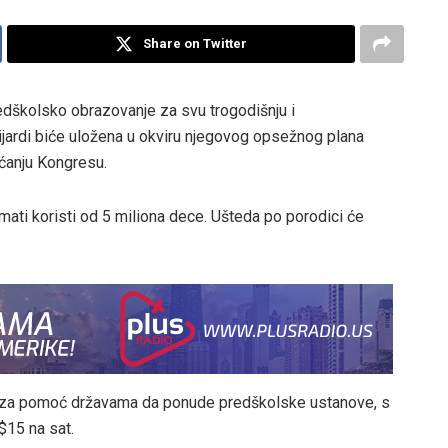
Share on Twitter
dškolsko obrazovanje za svu trogodišnju i
ijardi biće uložena u okviru njegovog opsežnog plana
aćanju Kongresu.
 imati koristi od 5 miliona dece. Ušteda po porodici će
 za pomoć državama da ponude predškolske ustanove, s
$15 na sat.