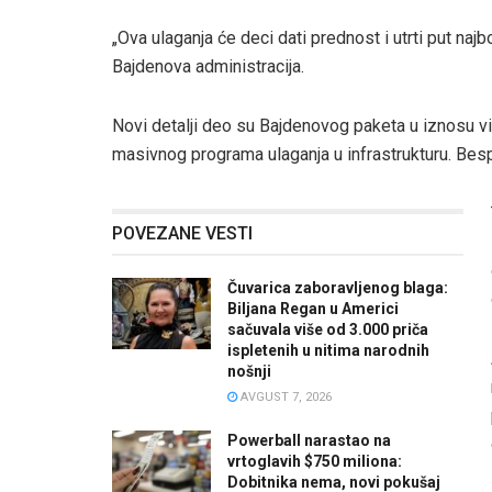
„Ova ulaganja će deci dati prednost i utrti put najbo
Bajdenova administracija.
Novi detalji deo su Bajdenovog paketa u iznosu vi
masivnog programa ulaganja u infrastrukturu. Bes
POVEZANE VESTI
Čuvarica zaboravljenog blaga:
Biljana Regan u Americi
sačuvala više od 3.000 priča
ispletenih u nitima narodnih
nošnji
AVGUST 7, 2026
Powerball narastao na
vrtoglavih $750 miliona:
Dobitnika nema, novi pokušaj