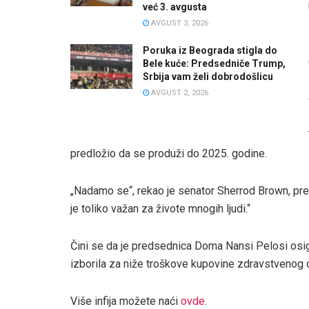
već 3. avgusta
AVGUST 3, 2026
Poruka iz Beograda stigla do
Bele kuće: Predsedniče Trump,
Srbija vam želi dobrodošlicu
AVGUST 2, 2026
predložio da se produži do 2025. godine.
„Nadamo se“, rekao je senator Sherrod Brown, pre
je toliko važan za živote mnogih ljudi.“
Čini se da je predsednica Doma Nansi Pelosi osigu
izborila za niže troškove kupovine zdravstvenog o
Više infija možete naći
ovde
.