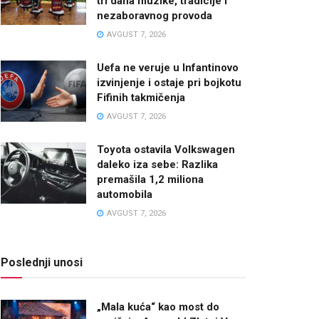
tri dana muzike, tradicije i
nezaboravnog provoda
AVGUST 7, 2026
Uefa ne veruje u Infantinovo
izvinjenje i ostaje pri bojkotu
Fifinih takmičenja
AVGUST 7, 2026
Toyota ostavila Volkswagen
daleko iza sebe: Razlika
premašila 1,2 miliona
automobila
AVGUST 7, 2026
Poslednji unosi
„Mala kuća“ kao most do