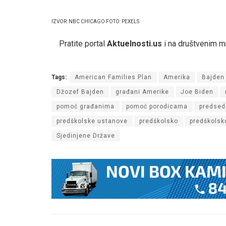
IZVOR: NBC CHICAGO FOTO: PEXELS
Pratite portal
Aktuelnosti.us
i na društvenim 
Tags:
American Families Plan
Amerika
Bajden
Džozef Bajden
građani Amerike
Joe Biden
pomoć građanima
pomoć porodicama
predsed
predškolske ustanove
predškolsko
predškolsk
Sjedinjene Države