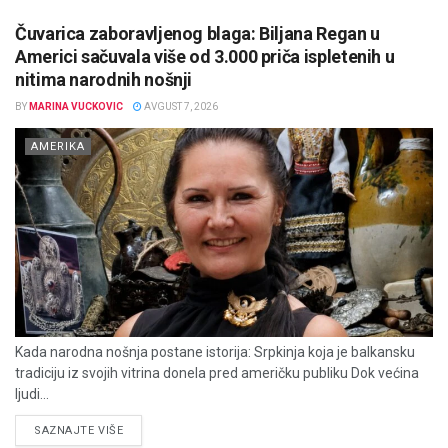
Čuvarica zaboravljenog blaga: Biljana Regan u
Americi sačuvala više od 3.000 priča ispletenih u
nitima narodnih nošnji
BY
MARINA VUCKOVIC
AVGUST 7, 2026
AMERIKA
Kada narodna nošnja postane istorija: Srpkinja koja je balkansku
tradiciju iz svojih vitrina donela pred američku publiku Dok većina
ljudi...
DETAILS
SAZNAJTE VIŠE