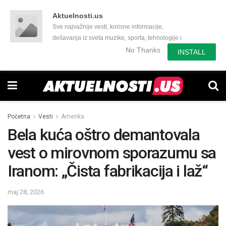
Aktuelnosti.us
Sve najvažnije vesti, korisne informacije,
dešavanja iz sveta muzike, sporta, tehnologije i
još mnogo toga zanimljivog.
No Thanks
INSTALL
Početna
Vesti
Amerika
Bela kuća oštro demantovala
vest o mirovnom sporazumu sa
Iranom: „Čista fabrikacija i laž“
maj 28, 2026