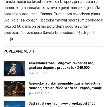
Iranski mediji su takođe naveli da bi upravljanje i rutiranje
pomorskog saobraćaja kroz ovaj ključni moreuz zajednički
obavljale vlade Irana i Omana. Prema tom navodnom planu,
ukoliko bi se konačni i potpuni mirovni sporazum postigao u
roku od 60 dana, on bi bio potvrđen i odobren u formi
obavezujuće rezolucije Saveta bezbednosti Ujedinjenih
nacija.
POVEZANE VESTI
Amerikanci tonu u dugove: Rekordan broj
građana duguje u proseku čak $40.000
AVGUST 9, 2026
Američke fabrike iznenadile tržište: Industrija
raste najbrže od 2022, vraća se i zapošljavanje
AVGUST 9, 2026
Sud zaustavio Trump-ov projekat od $400