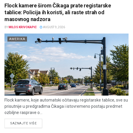
Flock kamere širom Čikaga prate registarske
tablice: Policija ih koristi, ali raste strah od
masovnog nadzora
BY
MILOS KRIVOKAPIĆ
AVGUST 9, 2026
AMERIKA
Flock kamere, koje automatski očitavaju registarske tablice, sve su
prisutnije u predgrađima Čikaga i istovremeno postaju predmet
ozbiljne rasprave o...
DETAILS
SAZNAJTE VIŠE