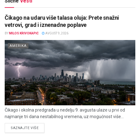
Slične
Vesti
Čikago na udaru više talasa oluja: Prete snažni
vetrovi, grad i iznenadne poplave
BY
MILOS KRIVOKAPIĆ
AVGUST 9, 2026
AMERIKA
Čikago i okolna predgrađa u nedelju 9. avgusta ulaze u prvi od
najmanje tri dana nestabilnog vremena, uz mogućnost više...
DETAILS
SAZNAJTE VIŠE