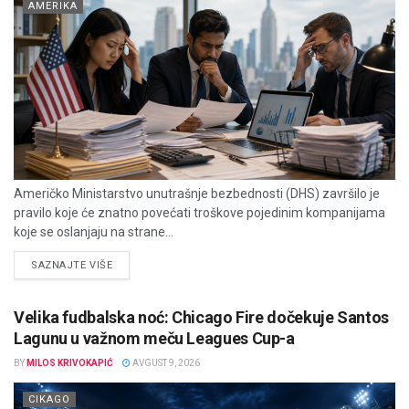
AMERIKA
Američko Ministarstvo unutrašnje bezbednosti (DHS) završilo je
pravilo koje će znatno povećati troškove pojedinim kompanijama
koje se oslanjaju na strane...
DETAILS
SAZNAJTE VIŠE
Velika fudbalska noć: Chicago Fire dočekuje Santos
Lagunu u važnom meču Leagues Cup-a
BY
MILOS KRIVOKAPIĆ
AVGUST 9, 2026
CIKAGO