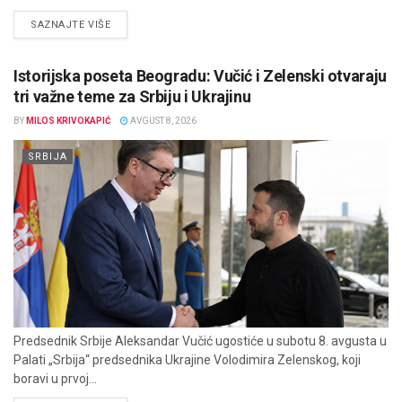
DETAILS
SAZNAJTE VIŠE
Istorijska poseta Beogradu: Vučić i Zelenski otvaraju
tri važne teme za Srbiju i Ukrajinu
BY
MILOS KRIVOKAPIĆ
AVGUST 8, 2026
SRBIJA
Predsednik Srbije Aleksandar Vučić ugostiće u subotu 8. avgusta u
Palati „Srbija“ predsednika Ukrajine Volodimira Zelenskog, koji
boravi u prvoj...