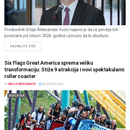
Predsednik Srbije Aleksandar Vučić najavio je da će penzije biti
povećane još tokom 2026. godine i poručio da bi ubuduće...
DETAILS
SAZNAJTE VIŠE
Six Flags Great America sprema veliku
transformaciju: Stiže 9 atrakcija i novi spektakularni
roller coaster
BY
MILOS KRIVOKAPIĆ
AVGUST 8, 2026
AMERIKA