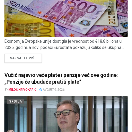
Ekonomija Evropske unije dostigla je vrednost od €18,8 biliona u
2025. godini, a novi podaci Eurostata pokazuju koliko se ukupna...
DETAILS
SAZNAJTE VIŠE
Vučić najavio veće plate i penzije već ove godine:
„Penzije će ubuduće pratiti plate“
BY
MILOS KRIVOKAPIĆ
AVGUST 9, 2026
SRBIJA