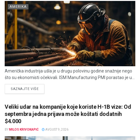
AMERIKA
Američka industrija ušla je u drugu polovinu godine snažnije nego
što su ekonomisti očekivali. ISM Manufacturing PMI porastao je u...
DETAILS
SAZNAJTE VIŠE
Veliki udar na kompanije koje koriste H-1B vize: Od
septembra jedna prijava može koštati dodatnih
$4.000
BY
MILOS KRIVOKAPIĆ
AVGUST 9, 2026