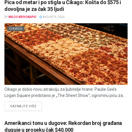
Pica od metar i po stigla u Čikago: Košta do $575 i
dovoljna je za čak 35 ljudi
BY
MILOS KRIVOKAPIĆ
AVGUST 9, 2026
CIKAGO
Čikago je dobio novu atrakciju za ljubitelje hrane: Paulie Gee’s
Logan Square predstavio je „The Sheet Show“, ogromnu picu za...
DETAILS
SAZNAJTE VIŠE
Amerikanci tonu u dugove: Rekordan broj građana
duguje u proseku čak $40.000