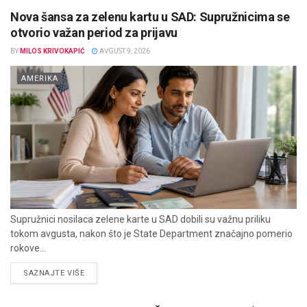
Nova šansa za zelenu kartu u SAD: Supružnicima se
otvorio važan period za prijavu
BY
MILOS KRIVOKAPIĆ
AVGUST 9, 2026
AMERIKA
Supružnici nosilaca zelene karte u SAD dobili su važnu priliku
tokom avgusta, nakon što je State Department značajno pomerio
rokove...
DETAILS
SAZNAJTE VIŠE