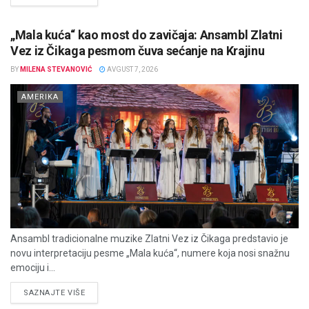
„Mala kuća“ kao most do zavičaja: Ansambl Zlatni
Vez iz Čikaga pesmom čuva sećanje na Krajinu
BY
MILENA STEVANOVIĆ
AVGUST 7, 2026
AMERIKA
Ansambl tradicionalne muzike Zlatni Vez iz Čikaga predstavio je
novu interpretaciju pesme „Mala kuća“, numere koja nosi snažnu
emociju i...
DETAILS
SAZNAJTE VIŠE