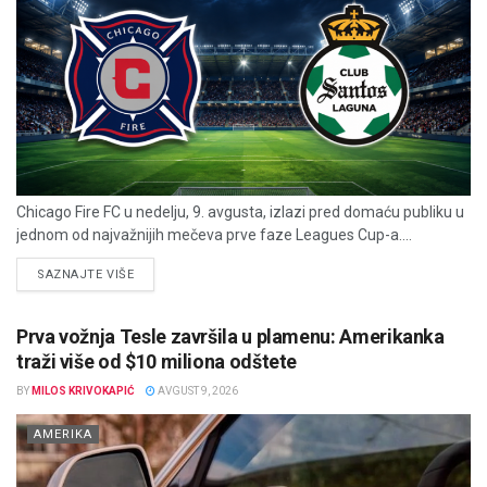
Chicago Fire FC u nedelju, 9. avgusta, izlazi pred domaću publiku u
jednom od najvažnijih mečeva prve faze Leagues Cup-a....
DETAILS
SAZNAJTE VIŠE
Prva vožnja Tesle završila u plamenu: Amerikanka
traži više od $10 miliona odštete
BY
MILOS KRIVOKAPIĆ
AVGUST 9, 2026
AMERIKA