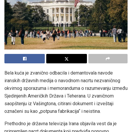
Bela kuća je zvanično odbacila i demantovala navode
iranskih državnih medija o navodnom nacrtu nezvaničnog
okvirnog sporazuma i memoranduma o razumevanju između
Sjedinjenih Američkih Država i Teherana. U zvaničnom
saopštenju iz Vašingtona, citirani dokument i izveštaji
označeni su kao „potpuna fabrikacija“ i neistina.
Prethodno je državna televizija Irana objavila vest da je
pripremljen nacrt dokumenta koji predviđa ponovno