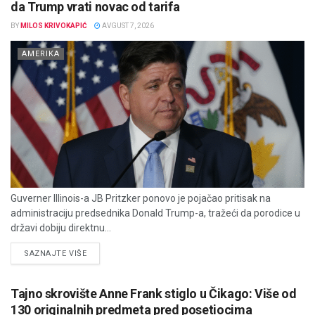
da Trump vrati novac od tarifa
BY
MILOS KRIVOKAPIĆ
AVGUST 7, 2026
AMERIKA
Guverner Illinois-a JB Pritzker ponovo je pojačao pritisak na
administraciju predsednika Donald Trump-a, tražeći da porodice u
državi dobiju direktnu...
DETAILS
SAZNAJTE VIŠE
Tajno skrovište Anne Frank stiglo u Čikago: Više od
130 originalnih predmeta pred posetiocima