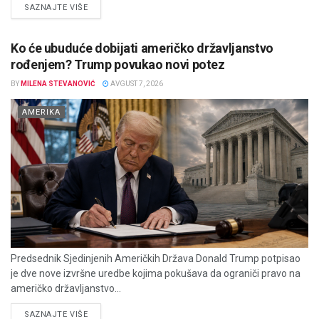
DETAILS
SAZNAJTE VIŠE
Ko će ubuduće dobijati američko državljanstvo
rođenjem? Trump povukao novi potez
BY
MILENA STEVANOVIĆ
AVGUST 7, 2026
AMERIKA
Predsednik Sjedinjenih Američkih Država Donald Trump potpisao
je dve nove izvršne uredbe kojima pokušava da ograniči pravo na
američko državljanstvo...
DETAILS
SAZNAJTE VIŠE