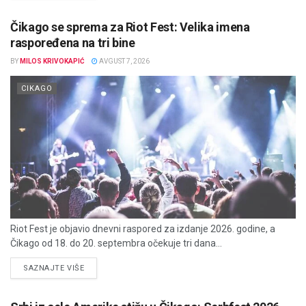
Čikago se sprema za Riot Fest: Velika imena
raspoređena na tri bine
BY
MILOS KRIVOKAPIĆ
AVGUST 7, 2026
CIKAGO
Riot Fest je objavio dnevni raspored za izdanje 2026. godine, a
Čikago od 18. do 20. septembra očekuje tri dana...
DETAILS
SAZNAJTE VIŠE