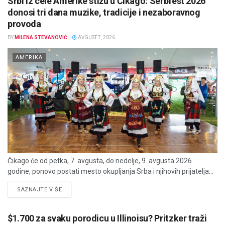
Srbi iz cele Amerike stižu u Čikago: Serbfest 2026
donosi tri dana muzike, tradicije i nezaboravnog
provoda
BY
MILENA STEVANOVIĆ
AVGUST 7, 2026
AMERIKA
Čikago će od petka, 7. avgusta, do nedelje, 9. avgusta 2026.
godine, ponovo postati mesto okupljanja Srba i njihovih prijatelja...
DETAILS
SAZNAJTE VIŠE
$1.700 za svaku porodicu u Illinoisu? Pritzker traži