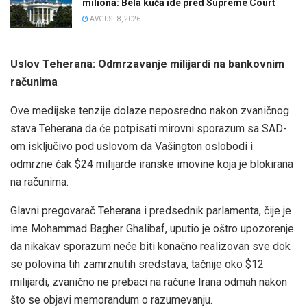
miliona: Bela kuća ide pred Supreme Court
AVGUST 8, 2026
Uslov Teherana: Odmrzavanje milijardi na bankovnim
računima
Ove medijske tenzije dolaze neposredno nakon zvaničnog
stava Teherana da će potpisati mirovni sporazum sa SAD-
om isključivo pod uslovom da Vašington oslobodi i
odmrzne čak $24 milijarde iranske imovine koja je blokirana
na računima.
Glavni pregovarač Teherana i predsednik parlamenta, čije je
ime Mohammad Bagher Ghalibaf, uputio je oštro upozorenje
da nikakav sporazum neće biti konačno realizovan sve dok
se polovina tih zamrznutih sredstava, tačnije oko $12
milijardi, zvanično ne prebaci na račune Irana odmah nakon
što se objavi memorandum o razumevanju.