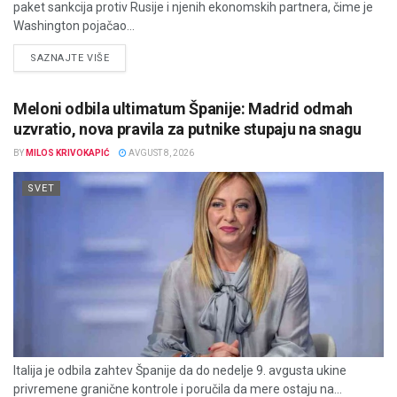
paket sankcija protiv Rusije i njenih ekonomskih partnera, čime je
Washington pojačao...
DETAILS
SAZNAJTE VIŠE
Meloni odbila ultimatum Španije: Madrid odmah
uzvratio, nova pravila za putnike stupaju na snagu
BY
MILOS KRIVOKAPIĆ
AVGUST 8, 2026
SVET
Italija je odbila zahtev Španije da do nedelje 9. avgusta ukine
privremene granične kontrole i poručila da mere ostaju na...