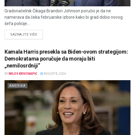
Gradonačelnik Čikaga Brandon Johnson poručio je da ne
namerava da čeka februarske izbore kako bi grad dobio novog
šefa policije....
DETAILS
SAZNAJTE VIŠE
Kamala Harris presekla sa Biden-ovom strategijom:
Demokratama poručuje da moraju biti
„nemilosrdniji“
BY
MILOS KRIVOKAPIĆ
AVGUST 8, 2026
AMERIKA