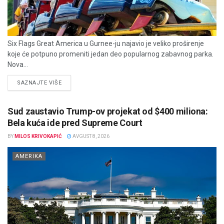
Six Flags Great America u Gurnee-ju najavio je veliko proširenje
koje će potpuno promeniti jedan deo popularnog zabavnog parka.
Nova...
DETAILS
SAZNAJTE VIŠE
Sud zaustavio Trump-ov projekat od $400 miliona:
Bela kuća ide pred Supreme Court
BY
MILOS KRIVOKAPIĆ
AVGUST 8, 2026
AMERIKA