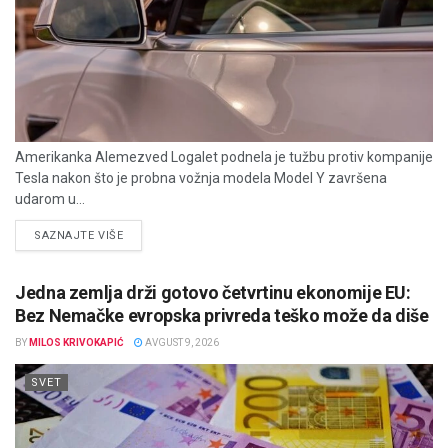
Amerikanka Alemezved Logalet podnela je tužbu protiv kompanije
Tesla nakon što je probna vožnja modela Model Y završena
udarom u...
DETAILS
SAZNAJTE VIŠE
Jedna zemlja drži gotovo četvrtinu ekonomije EU:
Bez Nemačke evropska privreda teško može da diše
BY
MILOS KRIVOKAPIĆ
AVGUST 9, 2026
SVET