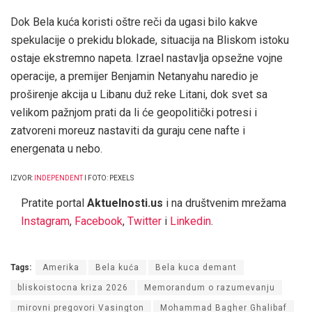
Dok Bela kuća koristi oštre reči da ugasi bilo kakve
spekulacije o prekidu blokade, situacija na Bliskom istoku
ostaje ekstremno napeta. Izrael nastavlja opsežne vojne
operacije, a premijer Benjamin Netanyahu naredio je
proširenje akcija u Libanu duž reke Litani, dok svet sa
velikom pažnjom prati da li će geopolitički potresi i
zatvoreni moreuz nastaviti da guraju cene nafte i
energenata u nebo.
IZVOR:
INDEPENDENT
I FOTO: PEXELS
Pratite portal
Aktuelnosti.us
i na društvenim mrežama
Instagram
,
Facebook
,
Twitter
i
Linkedin
.
Tags:
Amerika
Bela kuća
Bela kuca demant
bliskoistocna kriza 2026
Memorandum o razumevanju
mirovni pregovori Vasington
Mohammad Bagher Ghalibaf