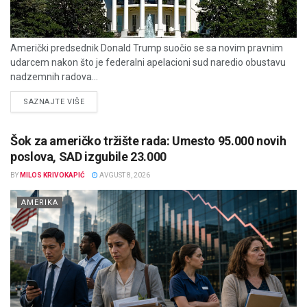
Američki predsednik Donald Trump suočio se sa novim pravnim
udarcem nakon što je federalni apelacioni sud naredio obustavu
nadzemnih radova...
DETAILS
SAZNAJTE VIŠE
Šok za američko tržište rada: Umesto 95.000 novih
poslova, SAD izgubile 23.000
BY
MILOS KRIVOKAPIĆ
AVGUST 8, 2026
AMERIKA