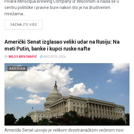
Pivara Minocqua Brewing Company iz Wisconsin-a našla se u
centru političke i pravne bure nakon što je na društvenim
mrežama...
DETAILS
SAZNAJTE VIŠE
Američki Senat izglasao veliki udar na Rusiju: Na
meti Putin, banke i kupci ruske nafte
BY
MILOS KRIVOKAPIĆ
AVGUST 8, 2026
AMERIKA
Američki Senat usvojio je velikom dvostranačkom većinom novi