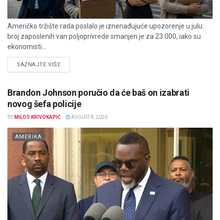
Američko tržište rada poslalo je iznenađujuće upozorenje u julu:
broj zaposlenih van poljoprivrede smanjen je za 23.000, iako su
ekonomisti...
DETAILS
SAZNAJTE VIŠE
Brandon Johnson poručio da će baš on izabrati
novog šefa policije
BY
MILOS KRIVOKAPIĆ
AVGUST 8, 2026
AMERIKA