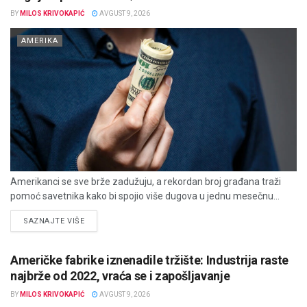
BY
MILOS KRIVOKAPIĆ
AVGUST 9, 2026
AMERIKA
Amerikanci se sve brže zadužuju, a rekordan broj građana traži
pomoć savetnika kako bi spojio više dugova u jednu mesečnu...
DETAILS
SAZNAJTE VIŠE
Američke fabrike iznenadile tržište: Industrija raste
najbrže od 2022, vraća se i zapošljavanje
BY
MILOS KRIVOKAPIĆ
AVGUST 9, 2026