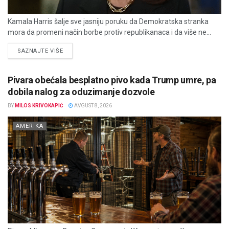
Kamala Harris šalje sve jasniju poruku da Demokratska stranka
mora da promeni način borbe protiv republikanaca i da više ne...
DETAILS
SAZNAJTE VIŠE
Pivara obećala besplatno pivo kada Trump umre, pa
dobila nalog za oduzimanje dozvole
BY
MILOS KRIVOKAPIĆ
AVGUST 8, 2026
AMERIKA