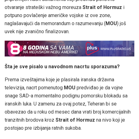
otvaranje strateški važnog moreuza
Strait of Hormuz
i
potpuno povlačenje američke vojske iz ove zone,
naglašavajući da memorandum o razumevanju (
MOU
) još
uvek nije zvanično finalizovan.
Šta je sve pisalo u navodnom nacrtu sporazuma?
Prema izveštajima koje je plasirala iranska državna
televizija, nacrt pomenutog
MOU
predviđao je da vojne
snage SAD-a momentalno podignu pomorsku blokadu sa
iranskih luka. U zamenu za ovaj potez, Teheran bi se
obavezao da u roku od mesec dana vrati broj komercijalnih
tranzitnih brodova kroz
Strait of Hormuz
na nivo koji je
postojao pre izbijanja ratnih sukoba.